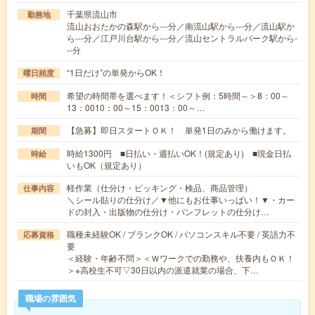
千葉県流山市
勤務地
流山おおたかの森駅から---分／南流山駅から---分／流山駅か
ら---分／江戸川台駅から---分／流山セントラルパーク駅から-
--分
“1日だけ”の単発からOK！
曜日頻度
希望の時間帯を選べます！＜シフト例：5時間～＞8：00～
時間
13：0010：00～15：0013：00～…
【急募】即日スタートＯＫ！ 単発1日のみから働けます。
期間
時給1300円 ■日払い・週払いOK！(規定あり) ■現金日払
時給
いもOK（規定あり）
軽作業（仕分け・ピッキング・検品、商品管理）
仕事内容
＼シール貼りの仕分け／▼他にもお仕事いっぱい！▼・カー
ドの封入・出版物の仕分け・パンフレットの仕分け…
職種未経験OK / ブランクOK / パソコンスキル不要 / 英語力不
応募資格
要
＜経験・年齢不問＞＜Ｗワークでの勤務や、扶養内もＯＫ！
＞※高校生不可▽30日以内の派遣就業の場合、下…
職場の雰囲気