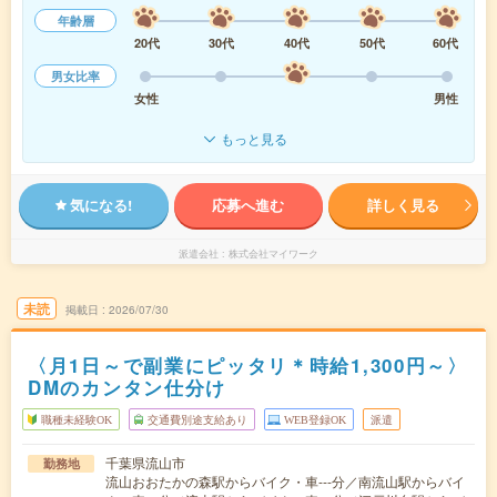
年齢層
20代
30代
40代
50代
60代
男女比率
女性
男性
もっと見る
気になる!
応募へ進む
詳しく見る
派遣会社
株式会社マイワーク
未読
掲載日
2026/07/30
〈月1日～で副業にピッタリ＊時給1,300円～〉
DMのカンタン仕分け
職種未経験OK
交通費別途支給あり
WEB登録OK
派遣
千葉県流山市
勤務地
流山おおたかの森駅からバイク・車---分／南流山駅からバイ