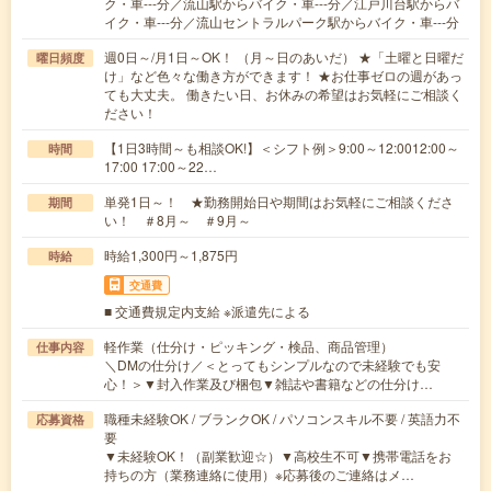
ク・車---分／流山駅からバイク・車---分／江戸川台駅からバ
イク・車---分／流山セントラルパーク駅からバイク・車---分
週0日～/月1日～OK！ （月～日のあいだ） ★「土曜と日曜だ
曜日頻度
け」など色々な働き方ができます！ ★お仕事ゼロの週があっ
ても大丈夫。 働きたい日、お休みの希望はお気軽にご相談く
ださい！
【1日3時間～も相談OK!】＜シフト例＞9:00～12:0012:00～
時間
17:00 17:00～22…
単発1日～！ ★勤務開始日や期間はお気軽にご相談くださ
期間
い！ ＃8月～ ＃9月～
時給1,300円～1,875円
時給
交通費
■ 交通費規定内支給 ※派遣先による
軽作業（仕分け・ピッキング・検品、商品管理）
仕事内容
＼DMの仕分け／＜とってもシンプルなので未経験でも安
心！＞▼封入作業及び梱包▼雑誌や書籍などの仕分け…
職種未経験OK / ブランクOK / パソコンスキル不要 / 英語力不
応募資格
要
▼未経験OK！（副業歓迎☆）▼高校生不可▼携帯電話をお
持ちの方（業務連絡に使用）※応募後のご連絡はメ…