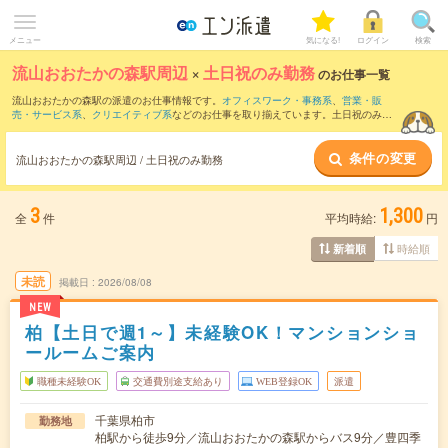
メニュー
気になる!
ログイン
検索
流山おおたかの森駅周辺
×
土日祝のみ勤務
のお仕事一覧
流山おおたかの森駅の派遣のお仕事情報です。
オフィスワーク・事務系
、
営業・販
売・サービス系
、
クリエイティブ系
などのお仕事を取り揃えています。土日祝のみ勤
務の条件の他に、
交通費別途支給あり
、
職種未経験OK
、
友だちと一緒の応募OK
など
のこだわり条件も取り揃えています。
条件の変更
流山おおたかの森駅周辺 / 土日祝のみ勤務
3
1,300
全
件
平均時給:
円
時給順
新着順
未読
掲載日
2026/08/08
NEW
柏【土日で週1～】未経験OK！マンションショ
ールームご案内
職種未経験OK
交通費別途支給あり
WEB登録OK
派遣
千葉県柏市
勤務地
柏駅から徒歩9分／流山おおたかの森駅からバス9分／豊四季