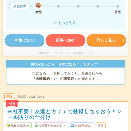
男女比率
女性
男性
もっと見る
気になる!
応募へ進む
詳しく見る
派遣会社
ファンクショット株式会社 HC1
興味があったら「★気になる！」をタップ！
「気になる！」を押しておくと、派遣会社から
「面談確約」
や
「応募歓迎」
が届きます！
未読
掲載日
2026/08/08
NEW
来社不要！友達とカフェで登録しちゃおう＊シ
ール貼りの仕分け
職種未経験OK
交通費別途支給あり
WEB登録OK
派遣