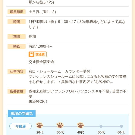
駅から徒歩12分
土日祝（週1～2）
曜日頻度
1日7時間以上例）9：30～17：30※勤務地などによって異な
時間
ります。
長期
期間
時給1,300円～
時給
交通費
交通費全額支給
窓口・ショールーム・カウンター受付
仕事内容
マンションのショールームにお越しになるお客様の受付業務
をお任せします。＜具体的な仕事内容＞*お客様の…
職種未経験OK / ブランクOK / パソコンスキル不要 / 英語力不
応募資格
要
未経験OK！
職場の雰囲気
年齢層
20代
30代
40代
50代
60代