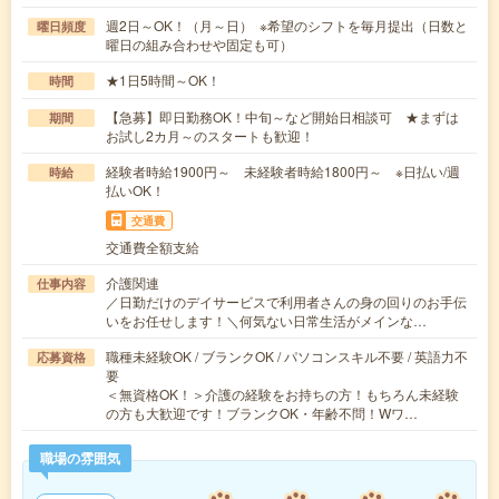
週2日～OK！（月～日） ※希望のシフトを毎月提出（日数と
曜日頻度
曜日の組み合わせや固定も可）
★1日5時間～OK！
時間
【急募】即日勤務OK！中旬～など開始日相談可 ★まずは
期間
お試し2カ月～のスタートも歓迎！
経験者時給1900円～ 未経験者時給1800円～ ※日払い/週
時給
払いOK！
交通費
交通費全額支給
介護関連
仕事内容
／日勤だけのデイサービスで利用者さんの身の回りのお手伝
いをお任せします！＼何気ない日常生活がメインな…
職種未経験OK / ブランクOK / パソコンスキル不要 / 英語力不
応募資格
要
＜無資格OK！＞介護の経験をお持ちの方！もちろん未経験
の方も大歓迎です！ブランクOK・年齢不問！Wワ…
職場の雰囲気