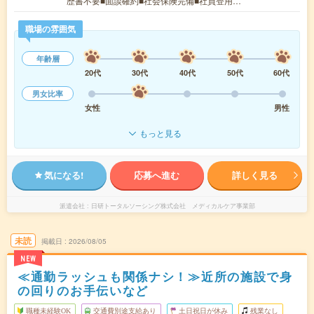
歴書不要■面談確約■社会保険完備■社員登用…
職場の雰囲気
年齢層
20代
30代
40代
50代
60代
男女比率
女性
男性
もっと見る
気になる!
応募へ進む
詳しく見る
派遣会社
日研トータルソーシング株式会社 メディカルケア事業部
未読
掲載日
2026/08/05
NEW
≪通勤ラッシュも関係ナシ！≫近所の施設で身
の回りのお手伝いなど
職種未経験OK
交通費別途支給あり
土日祝日が休み
残業なし