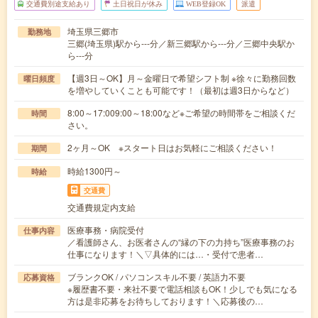
交通費別途支給あり
土日祝日が休み
WEB登録OK
派遣
埼玉県三郷市
勤務地
三郷(埼玉県)駅から---分／新三郷駅から---分／三郷中央駅か
ら---分
【週3日～OK】月～金曜日で希望シフト制 ※徐々に勤務回数
曜日頻度
を増やしていくことも可能です！（最初は週3日からなど）
8:00～17:009:00～18:00など※ご希望の時間帯をご相談くだ
時間
さい。
2ヶ月～OK ※スタート日はお気軽にご相談ください！
期間
時給1300円～
時給
交通費
交通費規定内支給
医療事務・病院受付
仕事内容
／看護師さん、お医者さんの“縁の下の力持ち”医療事務のお
仕事になります！＼▽具体的には…・受付で患者…
ブランクOK / パソコンスキル不要 / 英語力不要
応募資格
※履歴書不要・来社不要で電話相談もOK！少しでも気になる
方は是非応募をお待ちしております！＼応募後の…