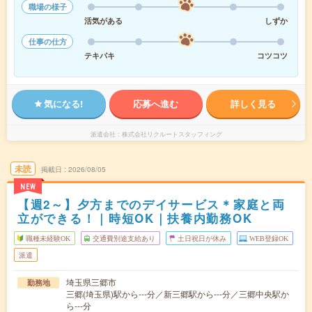
職場の様子
活気がある
しずか
仕事の仕方
テキパキ
コツコツ
気になる!
応募へ進む
詳しく見る
派遣会社
株式会社リクルートスタッフィング
未読
掲載日
2026/08/05
NEW
【週2～】夕方までのデイサービス＊家庭と両
立ができる！｜時短OK｜扶養内勤務OK
職種未経験OK
交通費別途支給あり
土日祝日が休み
WEB登録OK
派遣
埼玉県三郷市
勤務地
三郷(埼玉県)駅から---分／新三郷駅から---分／三郷中央駅か
ら---分