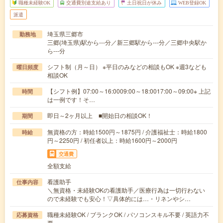
職種未経験OK
交通費別途支給あり
土日祝日が休み
WEB登録OK
派遣
埼玉県三郷市
勤務地
三郷(埼玉県)駅から---分／新三郷駅から---分／三郷中央駅か
ら---分
シフト制（月～日） ※平日のみなどの相談もOK ※週3なども
曜日頻度
相談OK
【シフト例】07:00～16:0009:00～18:0017:00～09:00※ 上記
時間
は一例です！そ…
即日～2ヶ月以上 ■開始日の相談OK！
期間
無資格の方：時給1500円～1875円 / 介護福祉士：時給1800
時給
円～2250円 / 初任者以上：時給1600円～2000円
交通費
全額支給
看護助手
仕事内容
＼無資格・未経験OKの看護助手／医療行為は一切行わない
ので未経験でも安心！▽具体的には…・リネンやシ…
職種未経験OK / ブランクOK / パソコンスキル不要 / 英語力不
応募資格
要