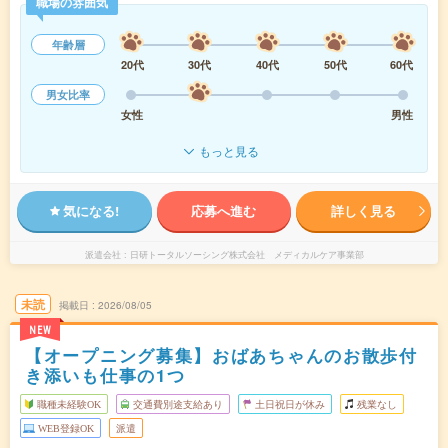
職場の雰囲気
年齢層
20代
30代
40代
50代
60代
男女比率
女性
男性
もっと見る
気になる!
応募へ進む
詳しく見る
派遣会社
日研トータルソーシング株式会社 メディカルケア事業部
未読
掲載日
2026/08/05
NEW
【オープニング募集】おばあちゃんのお散歩付
き添いも仕事の1つ
職種未経験OK
交通費別途支給あり
土日祝日が休み
残業なし
WEB登録OK
派遣