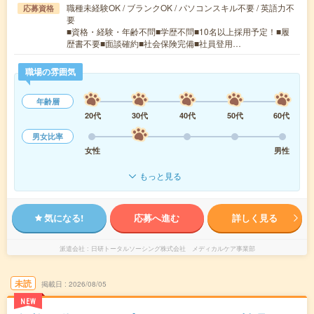
職種未経験OK / ブランクOK / パソコンスキル不要 / 英語力不
応募資格
要
■資格・経験・年齢不問■学歴不問■10名以上採用予定！■履
歴書不要■面談確約■社会保険完備■社員登用…
職場の雰囲気
年齢層
20代
30代
40代
50代
60代
男女比率
女性
男性
もっと見る
気になる!
応募へ進む
詳しく見る
派遣会社
日研トータルソーシング株式会社 メディカルケア事業部
未読
掲載日
2026/08/05
NEW