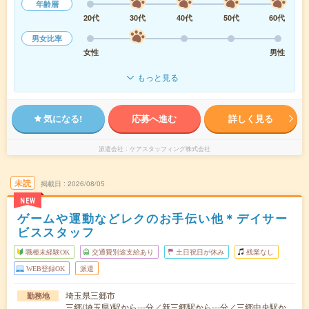
年齢層
20代
30代
40代
50代
60代
男女比率
女性
男性
もっと見る
気になる!
応募へ進む
詳しく見る
派遣会社
ケアスタッフィング株式会社
未読
掲載日
2026/08/05
NEW
ゲームや運動などレクのお手伝い他＊デイサー
ビススタッフ
職種未経験OK
交通費別途支給あり
土日祝日が休み
残業なし
WEB登録OK
派遣
埼玉県三郷市
勤務地
三郷(埼玉県)駅から---分／新三郷駅から---分／三郷中央駅か