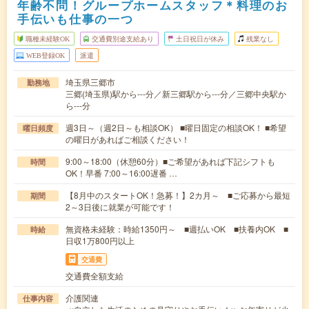
年齢不問！グループホームスタッフ＊料理のお
手伝いも仕事の一つ
職種未経験OK
交通費別途支給あり
土日祝日が休み
残業なし
WEB登録OK
派遣
埼玉県三郷市
勤務地
三郷(埼玉県)駅から---分／新三郷駅から---分／三郷中央駅か
ら---分
週3日～（週2日～も相談OK） ■曜日固定の相談OK！ ■希望
曜日頻度
の曜日があればご相談ください！
9:00～18:00（休憩60分）■ご希望があれば下記シフトも
時間
OK！早番 7:00～16:00遅番 …
【8月中のスタートOK！急募！】2カ月～ ■ご応募から最短
期間
2～3日後に就業が可能です！
無資格未経験：時給1350円～ ■週払いOK ■扶養内OK ■
時給
日収1万800円以上
交通費
交通費全額支給
介護関連
仕事内容