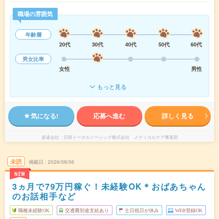
職場の雰囲気
年齢層
20代
30代
40代
50代
60代
男女比率
女性
男性
もっと見る
気になる!
応募へ進む
詳しく見る
派遣会社
日研トータルソーシング株式会社 メディカルケア事業部
未読
掲載日
2026/08/06
NEW
3ヵ月で79万円稼ぐ！未経験OK＊おばあちゃん
のお話相手など
職種未経験OK
交通費別途支給あり
土日祝日が休み
WEB登録OK