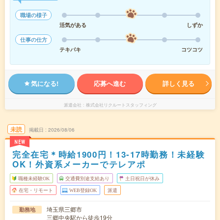
職場の様子
活気がある
しずか
仕事の仕方
テキパキ
コツコツ
気になる!
応募へ進む
詳しく見る
派遣会社
株式会社リクルートスタッフィング
未読
掲載日
2026/08/06
NEW
完全在宅＊時給1900円！13-17時勤務！未経験
OK！外資系メーカーでテレアポ
職種未経験OK
交通費別途支給あり
土日祝日が休み
在宅・リモート
WEB登録OK
派遣
埼玉県三郷市
勤務地
三郷中央駅から徒歩19分