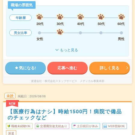
職場の雰囲気
年齢層
20代
30代
40代
50代
60代
男女比率
女性
男性
もっと見る
気になる!
応募へ進む
詳しく見る
派遣会社
株式会社スタッフサービス メディカル事業本部
未読
掲載日
2026/08/06
NEW
【医療行為はナシ】時給1500円！病院で備品
のチェックなど
職種未経験OK
交通費別途支給あり
土日祝日が休み
WEB登録OK
派遣