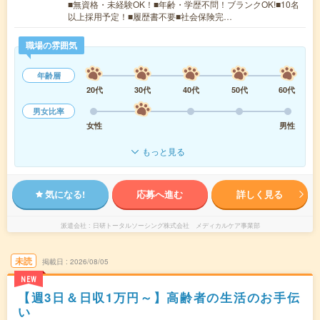
■無資格・未経験OK！■年齢・学歴不問！ブランクOK!■10名
以上採用予定！■履歴書不要■社会保険完…
職場の雰囲気
年齢層
20代
30代
40代
50代
60代
男女比率
女性
男性
もっと見る
気になる!
応募へ進む
詳しく見る
派遣会社
日研トータルソーシング株式会社 メディカルケア事業部
未読
掲載日
2026/08/05
NEW
【週3日＆日収1万円～】高齢者の生活のお手伝
い