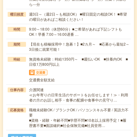
ら---分
週3日～（週2日～も相談OK） ■曜日固定の相談OK！ ■希望
曜日頻度
の曜日があればご相談ください！
9:00～18:00（休憩60分）■ご希望があれば下記シフトも
時間
OK！早番 7:00～16:00遅番 …
【現在も積極採用中！急募！】■2カ月～ ■応募から最短2～
期間
3日後に就業可能！
無資格未経験：時給1350円～ ■週払いOK ■扶養内OK ■
時給
日収1万800円以上
交通費
交通費全額支給
介護関連
仕事内容
≪お年寄りの日常生活のサポートをお任せします！≫・利用
者の方のお話し相手・食事の配膳や食事中の見守り…
職種未経験OK / ブランクOK / パソコンスキル不要 / 英語力不
応募資格
要
■資格・経験・年齢不問■学歴不問■10名以上採用予定！■履
歴書不要■面談確約■社会保険完備■社員登用…