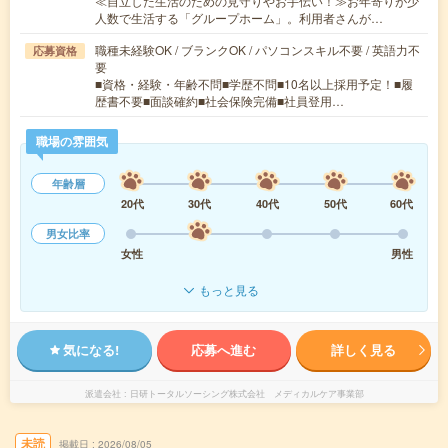
≪自立した生活のための見守りやお手伝い！≫お年寄りが少
人数で生活する「グループホーム」。利用者さんが…
職種未経験OK / ブランクOK / パソコンスキル不要 / 英語力不
応募資格
要
■資格・経験・年齢不問■学歴不問■10名以上採用予定！■履
歴書不要■面談確約■社会保険完備■社員登用…
職場の雰囲気
年齢層
20代
30代
40代
50代
60代
男女比率
女性
男性
もっと見る
気になる!
応募へ進む
詳しく見る
派遣会社
日研トータルソーシング株式会社 メディカルケア事業部
未読
掲載日
2026/08/05