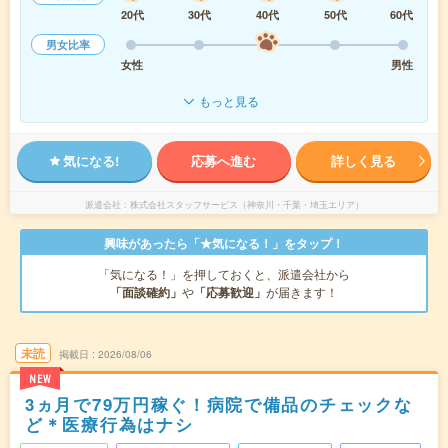
20代
30代
40代
50代
60代
男女比率
女性
男性
もっと見る
気になる!
応募へ進む
詳しく見る
派遣会社
株式会社スタッフサービス（神奈川・千葉・埼玉エリア）
興味があったら「★気になる！」をタップ！
「気になる！」を押しておくと、派遣会社から
「面談確約」
や
「応募歓迎」
が届きます！
未読
掲載日
2026/08/06
NEW
3ヵ月で79万円稼ぐ！病院で備品のチェックな
ど＊医療行為はナシ