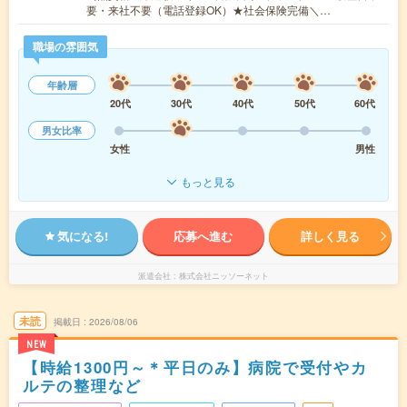
要・来社不要（電話登録OK）★社会保険完備＼…
職場の雰囲気
年齢層
20代
30代
40代
50代
60代
男女比率
女性
男性
もっと見る
気になる!
応募へ進む
詳しく見る
派遣会社
株式会社ニッソーネット
未読
掲載日
2026/08/06
NEW
【時給1300円～＊平日のみ】病院で受付やカ
ルテの整理など