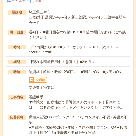
WEB登録OK
派遣
埼玉県三郷市
勤務地
三郷(埼玉県)駅から---分／新三郷駅から---分／三郷中央駅か
ら---分
週4日～ ■曜日固定の相談OK！ ■希望の曜日があればご相談
曜日頻度
ください！
1日5時間からOK！■シフト例(1)8:00～13:00(2)10:00～
時間
15:00(3)12:00…
【現在も積極採用中！急募！】■2カ月～
期間
無資格未経験：時給1280円～ ■週払いOK ■扶養内OK
時給
交通費
交通費全額支給
看護助手
仕事内容
▼病院の一般病棟にて看護師さんのサポート！具体的に
は、・器具の洗浄・ベットメイキングやシーツ交換・移…
職種未経験OK / ブランクOK / パソコンスキル不要 / 英語力不
応募資格
要
■無資格・未経験OK！■年齢・学歴不問！ブランクOK!■10名
以上採用予定！■履歴書不要■社会保険完…