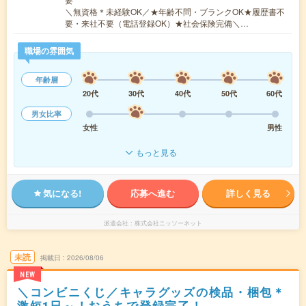
＼無資格＊未経験OK／★年齢不問・ブランクOK★履歴書不
要・来社不要（電話登録OK）★社会保険完備＼…
職場の雰囲気
年齢層
20代
30代
40代
50代
60代
男女比率
女性
男性
もっと見る
気になる!
応募へ進む
詳しく見る
派遣会社
株式会社ニッソーネット
未読
掲載日
2026/08/06
NEW
＼コンビニくじ／キャラグッズの検品・梱包＊
激短1日～！おうちで登録完了！