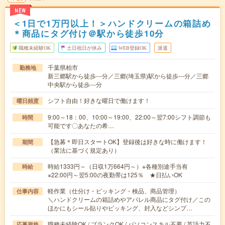
NEW
＜1日で1万円以上！＞ハンドクリームの箱詰め
＊商品にタグ付け＠駅から徒歩10分
職種未経験OK
土日祝日が休み
WEB登録OK
派遣
千葉県柏市
勤務地
新三郷駅から徒歩---分／三郷(埼玉県)駅から徒歩---分／三郷
中央駅から徒歩---分
シフト自由！好きな曜日で働けます！
曜日頻度
9:00～18：00、10:00～19:00、22:00～翌7:00シフト調節も
時間
可能です〇あなたの希…
【急募＊即日スタートOK】登録後は好きな時に働けます！
期間
（業法に基づく規定あり）
時給1333円～（日収1万664円～）※各種別途手当有
時給
※22:00円～翌5:00の夜勤帯は125％ ★日払いOK
軽作業（仕分け・ピッキング・検品、商品管理）
仕事内容
＼ハンドクリームの箱詰めやアパレル商品にタグ付け／この
ほかにもシール貼りやピッキング、封入などシンプ…
職種未経験OK / ブランクOK / パソコンスキル不要 / 英語力不
応募資格