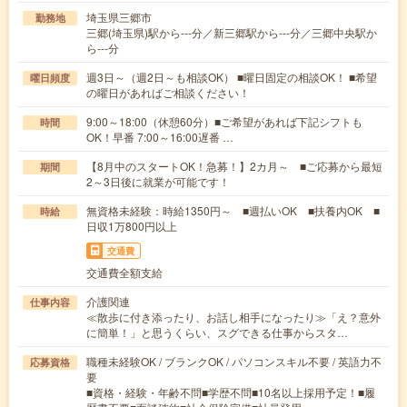
埼玉県三郷市
勤務地
三郷(埼玉県)駅から---分／新三郷駅から---分／三郷中央駅か
ら---分
週3日～（週2日～も相談OK） ■曜日固定の相談OK！ ■希望
曜日頻度
の曜日があればご相談ください！
9:00～18:00（休憩60分）■ご希望があれば下記シフトも
時間
OK！早番 7:00～16:00遅番 …
【8月中のスタートOK！急募！】2カ月～ ■ご応募から最短
期間
2～3日後に就業が可能です！
無資格未経験：時給1350円～ ■週払いOK ■扶養内OK ■
時給
日収1万800円以上
交通費
交通費全額支給
介護関連
仕事内容
≪散歩に付き添ったり、お話し相手になったり≫「え？意外
に簡単！」と思うくらい、スグできる仕事からスタ…
職種未経験OK / ブランクOK / パソコンスキル不要 / 英語力不
応募資格
要
■資格・経験・年齢不問■学歴不問■10名以上採用予定！■履