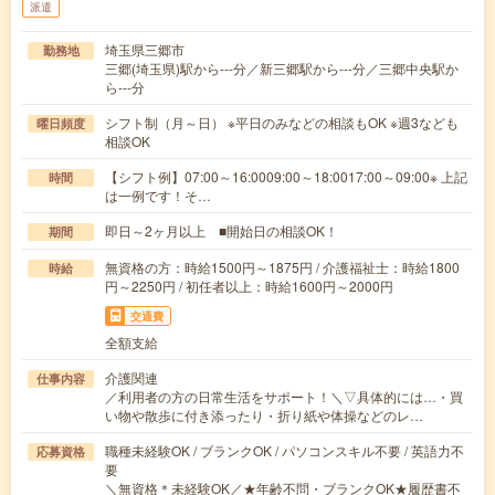
派遣
埼玉県三郷市
勤務地
三郷(埼玉県)駅から---分／新三郷駅から---分／三郷中央駅か
ら---分
シフト制（月～日） ※平日のみなどの相談もOK ※週3なども
曜日頻度
相談OK
【シフト例】07:00～16:0009:00～18:0017:00～09:00※ 上記
時間
は一例です！そ…
即日～2ヶ月以上 ■開始日の相談OK！
期間
無資格の方：時給1500円～1875円 / 介護福祉士：時給1800
時給
円～2250円 / 初任者以上：時給1600円～2000円
交通費
全額支給
介護関連
仕事内容
／利用者の方の日常生活をサポート！＼▽具体的には…・買
い物や散歩に付き添ったり・折り紙や体操などのレ…
職種未経験OK / ブランクOK / パソコンスキル不要 / 英語力不
応募資格
要
＼無資格＊未経験OK／★年齢不問・ブランクOK★履歴書不