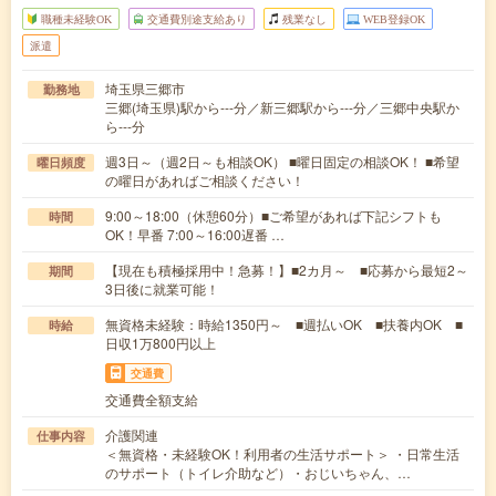
職種未経験OK
交通費別途支給あり
残業なし
WEB登録OK
派遣
埼玉県三郷市
勤務地
三郷(埼玉県)駅から---分／新三郷駅から---分／三郷中央駅か
ら---分
週3日～（週2日～も相談OK） ■曜日固定の相談OK！ ■希望
曜日頻度
の曜日があればご相談ください！
9:00～18:00（休憩60分）■ご希望があれば下記シフトも
時間
OK！早番 7:00～16:00遅番 …
【現在も積極採用中！急募！】■2カ月～ ■応募から最短2～
期間
3日後に就業可能！
無資格未経験：時給1350円～ ■週払いOK ■扶養内OK ■
時給
日収1万800円以上
交通費
交通費全額支給
介護関連
仕事内容
＜無資格・未経験OK！利用者の生活サポート＞ ・日常生活
のサポート（トイレ介助など）・おじいちゃん、…