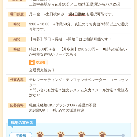
三郷中央駅から徒歩20分／三郷(埼玉県)駅からバス25分
月～金 ※土日祝休み
も選択可能です。
週4日勤務
曜日頻度
9:00～18:00 ※休憩60分。表記のうち実働7時間以上で選択
時間
可能です。
【急募】即日～長期 ※開始日はご相談可能です！
期間
時給1500円＋交 【月収例】296,250円～ ■給与の前払い
時給
が可能な速払いサービスあり
交通費
交通費支給あり
テレマーケティング・テレフォンオペレーター・コールセン
仕事内容
ター
＊問い合わせ対応＊注文システム入力＊メール対応＊電話応
対など
職種未経験OK / ブランクOK / 英語力不要
応募資格
未経験OK！ #初めての派遣歓迎
職場の雰囲気
年齢層