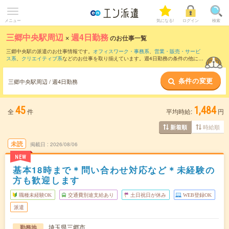
メニュー
気になる!
ログイン
検索
三郷中央駅周辺
×
週4日勤務
のお仕事一覧
三郷中央駅の派遣のお仕事情報です。
オフィスワーク・事務系
、
営業・販売・サービ
ス系
、
クリエイティブ系
などのお仕事を取り揃えています。週4日勤務の条件の他に、
交通費別途支給あり
、
職種未経験OK
、
友だちと一緒の応募OK
などのこだわり条件も
取り揃えています。
条件の変更
三郷中央駅周辺 / 週4日勤務
45
1,484
全
件
平均時給:
円
時給順
新着順
未読
掲載日
2026/08/06
NEW
基本18時まで＊問い合わせ対応など＊未経験の
方も歓迎します
職種未経験OK
交通費別途支給あり
土日祝日が休み
WEB登録OK
派遣
埼玉県三郷市
勤務地