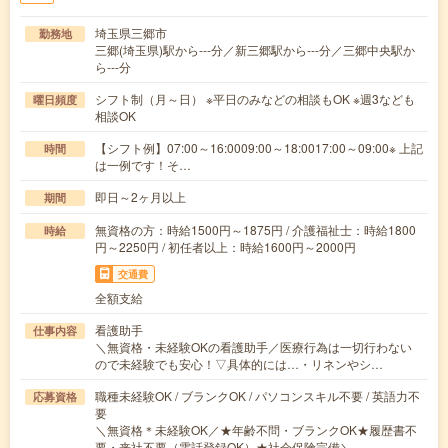
埼玉県三郷市
勤務地
三郷(埼玉県)駅から---分／新三郷駅から---分／三郷中央駅か
ら---分
シフト制（月～日） ※平日のみなどの相談もOK ※週3なども
曜日頻度
相談OK
【シフト例】07:00～16:0009:00～18:0017:00～09:00※ 上記
時間
は一例です！そ…
即日～2ヶ月以上
期間
無資格の方：時給1500円～1875円 / 介護福祉士：時給1800
時給
円～2250円 / 初任者以上：時給1600円～2000円
交通費
全額支給
看護助手
仕事内容
＼無資格・未経験OKの看護助手／医療行為は一切行わない
ので未経験でも安心！▽具体的には…・リネンやシ…
職種未経験OK / ブランクOK / パソコンスキル不要 / 英語力不
応募資格
要
＼無資格＊未経験OK／★年齢不問・ブランクOK★履歴書不
要・来社不要（電話登録OK）★社会保険完備＼…