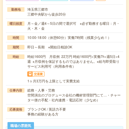
埼玉県三郷市
勤務地
三郷中央駅から徒歩20分
月～金／週4～5日の間で選択可 ※必ず勤務する曜日：月・
曜日頻度
火・木・金
10:00-18:00（休憩60分）実働7時間（残業少なめ！）
時間
即日～長期 ※開始日相談OK
期間
時給1600円 月収例 22万円 時給1600円×実働7h×週5日×4
時給
週 ※月収例を保証するものではありません。※給与即受取り
サービス利用可（利用条件有）
交通費
1ヶ月3万円を上限として実費支給
総務・人事・労務
仕事内容
空間演出のプロデュース会社の機材管理部門にて…・チャー
ター便の手配・社内連携・電話応対（少なめ）
ブランクOK / 英語力不要
応募資格
事務の経験がある方
職場の雰囲気