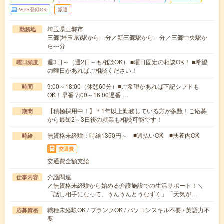
WEB登録OK
派遣
埼玉県三郷市
勤務地
三郷(埼玉県)駅から---分／新三郷駅から---分／三郷中央駅か
ら---分
週3日～（週2日～も相談OK） ■曜日固定の相談OK！ ■希望
曜日頻度
の曜日があればご相談ください！
9:00～18:00（休憩60分）■ご希望があれば下記シフトも
時間
OK！早番 7:00～16:00遅番 …
【積極採用中！】＊1年以上勤務している方が多数！ご応募
期間
から最短2～3日後の就業も相談可能です！
無資格未経験：時給1350円～ ■週払いOK ■扶養内OK
時給
交通費
交通費全額支給
介護関連
仕事内容
／無資格未経験から始める介護施設での生活サポート！＼
「話し相手になって、うんうんとうなずく」「天気が…
職種未経験OK / ブランクOK / パソコンスキル不要 / 英語力不
応募資格
要