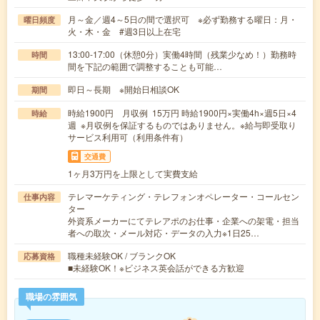
月～金／週4～5日の間で選択可 ※必ず勤務する曜日：月・
曜日頻度
火・木・金 #週3日以上在宅
13:00-17:00（休憩0分）実働4時間（残業少なめ！）勤務時
時間
間を下記の範囲で調整することも可能…
即日～長期 ※開始日相談OK
期間
時給1900円 月収例 15万円 時給1900円×実働4h×週5日×4
時給
週 ※月収例を保証するものではありません。※給与即受取り
サービス利用可（利用条件有）
交通費
1ヶ月3万円を上限として実費支給
テレマーケティング・テレフォンオペレーター・コールセン
仕事内容
ター
外資系メーカーにてテレアポのお仕事・企業への架電・担当
者への取次・メール対応・データの入力※1日25…
職種未経験OK / ブランクOK
応募資格
■未経験OK！※ビジネス英会話ができる方歓迎
職場の雰囲気