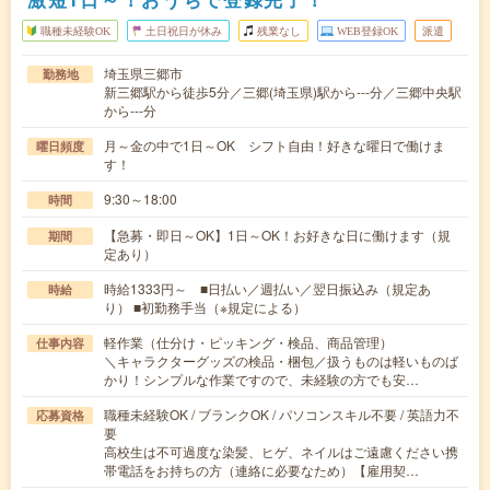
職種未経験OK
土日祝日が休み
残業なし
WEB登録OK
派遣
埼玉県三郷市
勤務地
新三郷駅から徒歩5分／三郷(埼玉県)駅から---分／三郷中央駅
から---分
月～金の中で1日～OK シフト自由！好きな曜日で働けま
曜日頻度
す！
9:30～18:00
時間
【急募・即日～OK】1日～OK！お好きな日に働けます（規
期間
定あり）
時給1333円～ ■日払い／週払い／翌日振込み（規定あ
時給
り） ■初勤務手当（※規定による）
軽作業（仕分け・ピッキング・検品、商品管理）
仕事内容
＼キャラクターグッズの検品・梱包／扱うものは軽いものば
かり！シンプルな作業ですので、未経験の方でも安…
職種未経験OK / ブランクOK / パソコンスキル不要 / 英語力不
応募資格
要
高校生は不可過度な染髪、ヒゲ、ネイルはご遠慮ください携
帯電話をお持ちの方（連絡に必要なため）【雇用契…