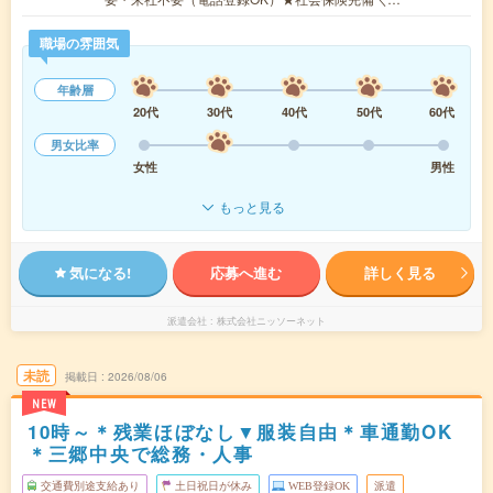
職場の雰囲気
年齢層
20代
30代
40代
50代
60代
男女比率
女性
男性
もっと見る
気になる!
応募へ進む
詳しく見る
派遣会社
株式会社ニッソーネット
未読
掲載日
2026/08/06
NEW
10時～＊残業ほぼなし▼服装自由＊車通勤OK
＊三郷中央で総務・人事
交通費別途支給あり
土日祝日が休み
WEB登録OK
派遣