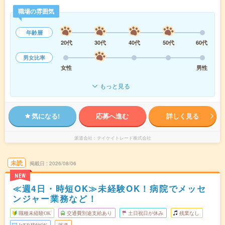
職場の雰囲気
年齢層
20代
30代
40代
50代
60代
男女比率
女性
男性
もっと見る
気になる!
応募へ進む
詳しく見る
派遣会社
テイケイトレード株式会社
未読
掲載日
2026/08/06
NEW
≪週4日・時短OK≫未経験OK！病院でメッセ
ンジャー業務など！
職種未経験OK
交通費別途支給あり
土日祝日が休み
残業なし