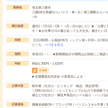
勤務地
埼玉県三郷市
三郷(埼玉県)駅からバイク・車---分／新三郷駅からバ
--分
曜日頻度
週0日～/月1日～OK！（月～日のあいだ）★「土曜
す！★お仕事ゼロの週があっても大丈夫。働きたい日
時間
【1日3時間～も相談OK!】＜シフト例＞9:00～12:0012:00～1
どこち…
つづきを見る
期間
単発1日～！ ★勤務開始日や期間はお気軽にご相談く
時給
時給1,300円～1,625円
交通費
■ 交通費規定内支給 ※派遣先による
仕事内容
軽作業（仕分け・ピッキング・検品、商品管理）
＼DMの仕分け／＜とってもシンプルなので未経験で
籍などの仕分け・梱包▼商品のシール貼り・パック詰
応募資格
職種未経験OK / ブランクOK / パソコンスキル不要 /