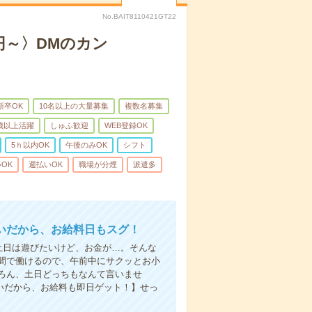
No.BAIT8110421GT22
円～〉DMのカン
新卒OK
10名以上の大量募集
複数名募集
0歳以上活躍
しゅふ歓迎
WEB登録OK
5ｈ以内OK
午後のみOK
シフト
OK
週払いOK
職場が分煙
派遣多
いだから、お給料日もスグ！
土日は遊びたいけど、お金が…。そんな
間で働けるので、午前中にサクッとお小
ろん、土日どっちもなんて言いませ
払いだから、お給料も即日ゲット！】せっ