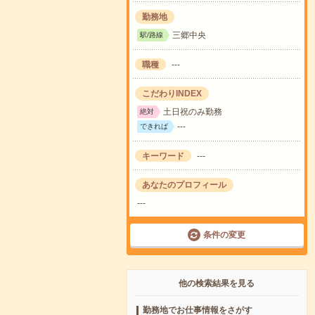
勤務地
三郷中央
駅/路線
職種
---
こだわりINDEX
土日祝のみ勤務
絶対
---
できれば
キーワード
---
あなたのプロフィール
---
条件の変更
他の検索結果を見る
勤務地でお仕事情報をさがす