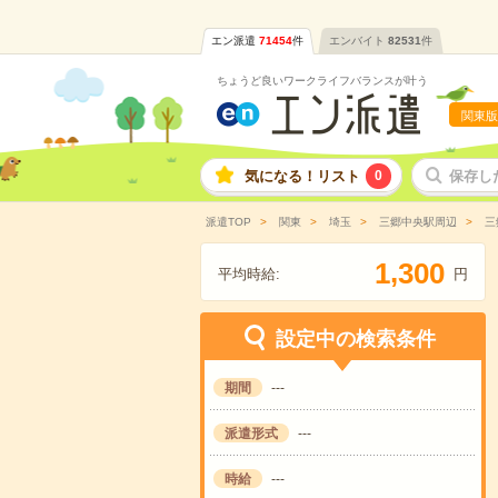
エン派遣
71454
件
エンバイト
82531
件
ちょうど良いワークライフバランスが叶う
関東版
気になる！リスト
0
保存し
派遣TOP
関東
埼玉
三郷中央駅周辺
三
,
1
3
0
0
平均時給:
円
設定中の検索条件
期間
---
派遣形式
---
時給
---