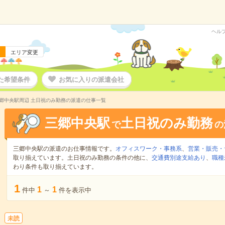
ヘル
エリア変更
た希望条件
お気に入りの派遣会社
郷中央駅周辺 土日祝のみ勤務の派遣の仕事一覧
三郷中央駅
土日祝のみ勤務
で
の
三郷中央駅の派遣のお仕事情報です。
オフィスワーク・事務系
、
営業・販売・
取り揃えています。土日祝のみ勤務の条件の他に、
交通費別途支給あり
、
職種
わり条件も取り揃えています。
1
1
1
件中
～
件を表示中
未読