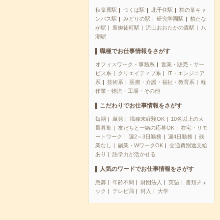
秋葉原駅
つくば駅
北千住駅
柏の葉キャ
ンパス駅
みどりの駅
研究学園駅
柏たな
か駅
新御徒町駅
流山おおたかの森駅
八
潮駅
職種でお仕事情報をさがす
オフィスワーク・事務系
営業・販売・サー
ビス系
クリエイティブ系
IT・エンジニア
系
技術系
医療・介護・福祉・教育系
軽
作業・物流・工場・その他
こだわりでお仕事情報をさがす
短期
単発
職種未経験OK
10名以上の大
量募集
友だちと一緒の応募OK
在宅・リモ
ートワーク
週2～3日勤務
週4日勤務
残
業なし
副業・WワークOK
交通費別途支給
あり
語学力が活かせる
人気のワードでお仕事情報をさがす
急募
年齢不問
財団法人
英語
書類チェ
ック
テレビ局
封入
大学