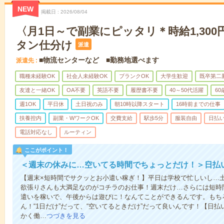
NEW
掲載日
2026/08/04
〈月1日～で副業にピッタリ＊時給1,300
タン仕分け
派遣
■物流センターなど ■勤務地選べます
派遣先
職種未経験OK
社会人未経験OK
ブランクOK
大学生歓迎
既卒第二
友達と一緒OK
OA不要
英語不要
履歴書不要
40～50代活躍
6
週1OK
平日休
土日祝のみ
朝10時以降スタート
16時前までの仕事
扶養控内
副業・WワークOK
交費支給
駅歩5分
服装自由
日払い
電話対応なし
ルーティン
ここがポイント！
＜週末の休みに…空いてる時間でちょっとだけ！＞日払
【週末×短時間でサクッとお小遣い稼ぎ！】平日は学校で忙しいし…
欲張りさんも大満足なのがコチラのお仕事！週末だけ…さらには短時
遣いを稼いで、午後からは遊びに！なんてことができるんです。もち
ん！“1日だけ”だって、“空いてるときだけ”だって良いんです！【日
かく働…
つづきを見る