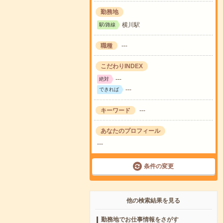
勤務地
横川駅
駅/路線
職種
---
こだわりINDEX
---
絶対
---
できれば
キーワード
---
あなたのプロフィール
---
条件の変更
他の検索結果を見る
勤務地でお仕事情報をさがす