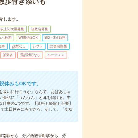
散歩付き添いも
介します。
名以上の大量募集
複数名募集
ゅふ歓迎
WEB登録OK
週2～3日勤務
仕事
残業なし
シフト
交替制勤務
派遣多
電話対応なし
ルーティン
日祝休みもOKです。
を吸いに行こうか」なんて、おばあちゃ
い会話に「うんうん」と耳を傾ける。中
な仕事の1つです。【資格も経験も不要】
めで土日休みにもできる。そして、「あな
南駅から---分／西観音町駅から---分