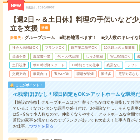
NEW
掲載日
2026/08/07
【週2日～＆土日休】料理の手伝いなど少
立を支援
派遣
グループホーム ■勤務地選べます！ ■少人数のキレイな
派遣先
社会人未経験OK
ブランクOK
既卒第二新卒OK
10名以上の大量募集
英語不要
履歴書不要
40～50代活躍
しゅふ歓迎
WEB登録OK
週
土日祝休
朝10時以降スタート
17時前までの仕事
残業なし
シフト
交費支給
服装自由
週払いOK
職場が禁煙
派遣多
電話対応なし
ここがポイント！
≪残業ほぼなし＊曜日固定もOK≫アットホームな環境
【施設の特徴】グループホームはお年寄りたちが自立を目指して共同
ているようなカンタンな調理や盛り付け、お掃除など…。そんな家事
は5～9名で少人数なので、仲良くなりやすく、アットホームな空間
普段の家事を活かせるのでブランクがあっても大丈夫！仕事内容がそ
お仕事…
つづきを見る