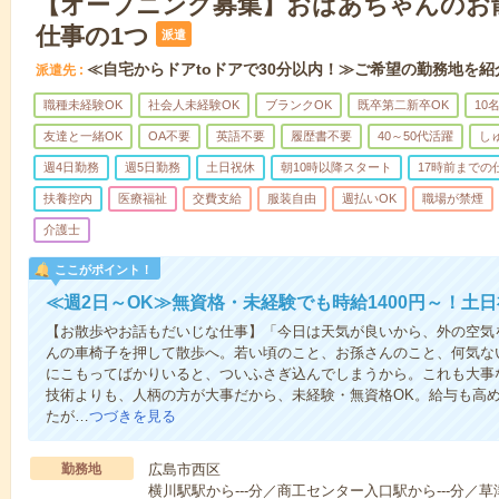
【オープニング募集】おばあちゃんのお
仕事の1つ
派遣
≪自宅からドアtoドアで30分以内！≫ご希望の勤務地を紹
派遣先
職種未経験OK
社会人未経験OK
ブランクOK
既卒第二新卒OK
10
友達と一緒OK
OA不要
英語不要
履歴書不要
40～50代活躍
し
週4日勤務
週5日勤務
土日祝休
朝10時以降スタート
17時前までの
扶養控内
医療福祉
交費支給
服装自由
週払いOK
職場が禁煙
介護士
ここがポイント！
≪週2日～OK≫無資格・未経験でも時給1400円～！土
【お散歩やお話もだいじな仕事】「今日は天気が良いから、外の空気
んの車椅子を押して散歩へ。若い頃のこと、お孫さんのこと、何気な
にこもってばかりいると、ついふさぎ込んでしまうから。これも大事
技術よりも、人柄の方が大事だから、未経験・無資格OK。給与も高
たが…
つづきを見る
勤務地
広島市西区
横川駅駅から---分／商工センター入口駅から---分／草津