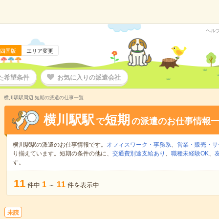
ヘル
四国版
エリア変更
た希望条件
お気に入りの派遣会社
横川駅駅周辺 短期の派遣の仕事一覧
横川駅駅
短期
で
の派遣のお仕事情報
横川駅駅の派遣のお仕事情報です。
オフィスワーク・事務系
、
営業・販売・サ
り揃えています。短期の条件の他に、
交通費別途支給あり
、
職種未経験OK
、
す。
11
1
11
件中
～
件を表示中
未読