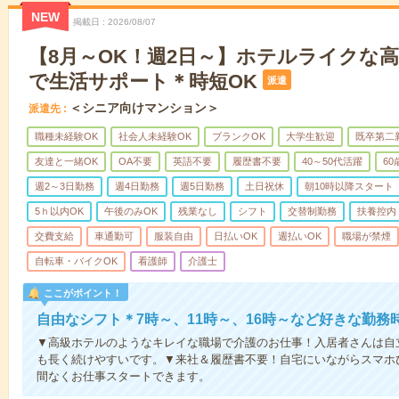
NEW
掲載日
2026/08/07
【8月～OK！週2日～】ホテルライクな
で生活サポート＊時短OK
派遣
＜シニア向けマンション＞
派遣先
職種未経験OK
社会人未経験OK
ブランクOK
大学生歓迎
既卒第二
友達と一緒OK
OA不要
英語不要
履歴書不要
40～50代活躍
6
週2～3日勤務
週4日勤務
週5日勤務
土日祝休
朝10時以降スタート
5ｈ以内OK
午後のみOK
残業なし
シフト
交替制勤務
扶養控内
交費支給
車通勤可
服装自由
日払いOK
週払いOK
職場が禁煙
自転車・バイクOK
看護師
介護士
ここがポイント！
自由なシフト＊7時～、11時～、16時～など好きな勤務
▼高級ホテルのようなキレイな職場で介護のお仕事！入居者さんは自
も長く続けやすいです。▼来社＆履歴書不要！自宅にいながらスマホ
間なくお仕事スタートできます。