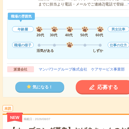
までに担当より電話・メールでご連絡2)電話で登録…
職場の雰囲気
年齢層
男女比率
20代
30代
40代
50代
60代
職場の様子
仕事の仕方
活気がある
しずか
マンパワーグループ株式会社 ケアサービス事業部 
派遣会社
応募する
気になる！
未読
NEW
掲載日
2026/08/07