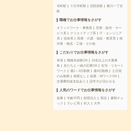
寺町駅
十日市町駅
別院前駅
横川一丁目
駅
職種でお仕事情報をさがす
オフィスワーク・事務系
営業・販売・サー
ビス系
クリエイティブ系
IT・エンジニア
系
技術系
医療・介護・福祉・教育系
軽
作業・物流・工場・その他
こだわりでお仕事情報をさがす
単発
職種未経験OK
10名以上の大量募
集
友だちと一緒の応募OK
在宅・リモート
ワーク
週2～3日勤務
週4日勤務
土日祝
のみ勤務
残業なし
副業・WワークOK
交通費別途支給あり
語学力が活かせる
人気のワードでお仕事情報をさがす
急募
年齢不問
財団法人
英語
書類チェ
ック
テレビ局
封入
大学