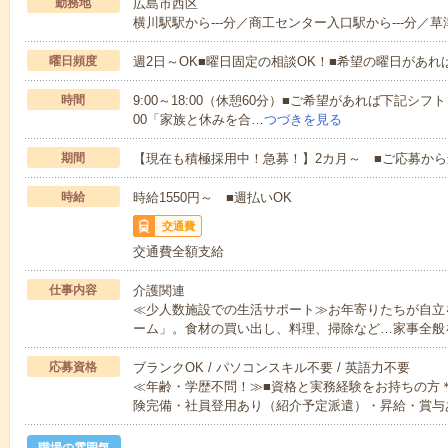
勤務地
広島市西区
横川駅駅から---分／商工センター入口駅から---分／草津
曜日頻度
週2日～OK■曜日固定の相談OK！■希望の曜日があ
時間
9:00～18:00（休憩60分）■ご希望があれば下記シフトもOK
00「家族と休みを合…
つづきを見る
期間
【現在も積極採用中！急募！】2カ月～ ■ご応募から
時給
時給1550円～ ■週払いOK
交通費
交通費全額支給
仕事内容
介護関連
≪少人数施設での生活サポート≫お年寄りたちが自立
ーム」。食材の買い出し、料理、掃除など…家事全般
応募資格
ブランクOK / パソコンスキル不要 / 英語力不要
≪年齢・学歴不問！≫■資格と実務経験をお持ちの方
険完備・社員登用あり（紹介予定派遣）・昇給・賞与