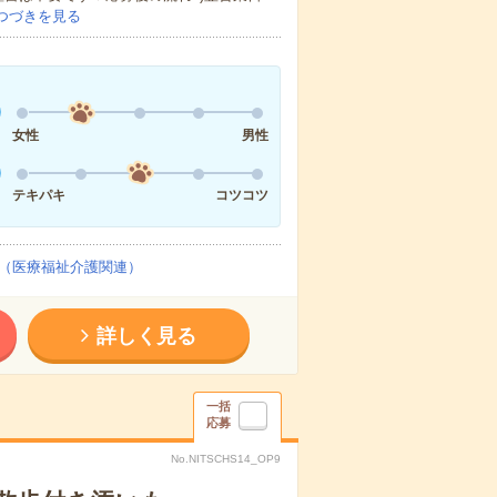
つづきを見る
女性
男性
テキパキ
コツコツ
（医療福祉介護関連）
詳しく見る
一括
応募
No.NITSCHS14_OP9