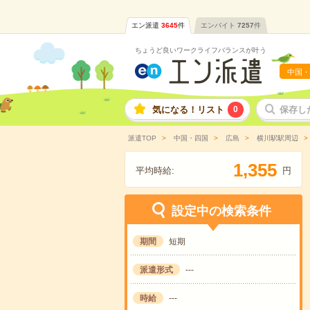
エン派遣
3645
件
エンバイト
7257
件
ちょうど良いワークライフバランスが叶う
中国・
気になる！リスト
0
保存し
派遣TOP
中国・四国
広島
横川駅駅周辺
,
1
3
5
5
平均時給:
円
設定中の検索条件
期間
短期
派遣形式
---
時給
---