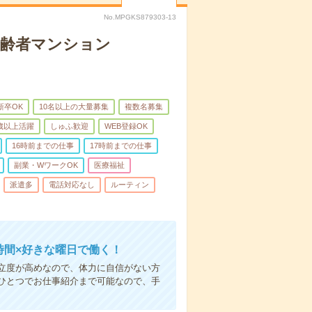
No.MPGKS879303-13
高齢者マンション
新卒OK
10名以上の大量募集
複数名募集
0歳以上活躍
しゅふ歓迎
WEB登録OK
16時前までの仕事
17時前までの仕事
副業・WワークOK
医療福祉
派遣多
電話対応なし
ルーティン
時間×好きな曜日で働く！
立度が高めなので、体力に自信がない方
ひとつでお仕事紹介まで可能なので、手