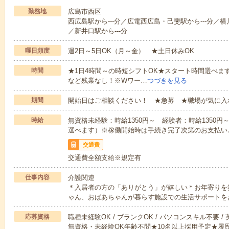
勤務地
広島市西区
西広島駅から---分／広電西広島・己斐駅から---分／横川
／新井口駅から---分
曜日頻度
週2日～5日OK（月～金） ★土日休みOK
時間
★1日4時間～の時短シフトOK★スタート時間選べます！7:00～1
など残業なし！※Wワー…
つづきを見る
期間
開始日はご相談ください！ ★急募 ★職場が気に入
時給
無資格未経験：時給1350円～ 経験者：時給1350
選べます）※稼働開始時は手続き完了次第のお支払い
交通費
交通費全額支給※規定有
仕事内容
介護関連
＊入居者の方の「ありがとう」が嬉しい＊お年寄りを
ゃん、おばあちゃんが暮らす施設での生活サポートを
応募資格
職種未経験OK / ブランクOK / パソコンスキル不要 /
無資格・未経験OK年齢不問★10名以上採用予定★履