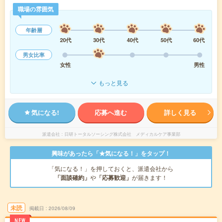
職場の雰囲気
年齢層
20代
30代
40代
50代
60代
男女比率
女性
男性
もっと見る
気になる!
応募へ進む
詳しく見る
派遣会社
日研トータルソーシング株式会社 メディカルケア事業部
興味があったら「★気になる！」をタップ！
「気になる！」を押しておくと、派遣会社から
「面談確約」
や
「応募歓迎」
が届きます！
未読
掲載日
2026/08/09
NEW