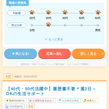
職場の雰囲気
年齢層
20代
30代
40代
50代
60代
男女比率
女性
男性
もっと見る
気になる!
応募へ進む
詳しく見る
派遣会社
日研トータルソーシング株式会社 メディカルケア事業部
未読
掲載日
2026/08/05
【40代・50代活躍中】履歴書不要＊週2日～
OKの生活サポート
職種未経験OK
交通費別途支給あり
土日祝日が休み
残業なし
WEB登録OK
派遣