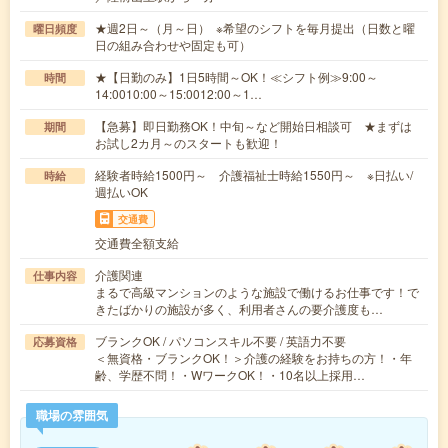
★週2日～（月～日） ※希望のシフトを毎月提出（日数と曜
曜日頻度
日の組み合わせや固定も可）
★【日勤のみ】1日5時間～OK！≪シフト例≫9:00～
時間
14:0010:00～15:0012:00～1…
【急募】即日勤務OK！中旬～など開始日相談可 ★まずは
期間
お試し2カ月～のスタートも歓迎！
経験者時給1500円～ 介護福祉士時給1550円～ ※日払い/
時給
週払いOK
交通費
交通費全額支給
介護関連
仕事内容
まるで高級マンションのような施設で働けるお仕事です！で
きたばかりの施設が多く、利用者さんの要介護度も…
ブランクOK / パソコンスキル不要 / 英語力不要
応募資格
＜無資格・ブランクOK！＞介護の経験をお持ちの方！・年
齢、学歴不問！・WワークOK！・10名以上採用…
職場の雰囲気