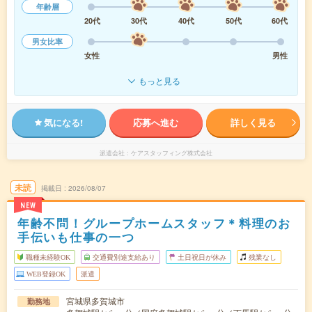
年齢層
20代
30代
40代
50代
60代
男女比率
女性
男性
もっと見る
気になる!
応募へ進む
詳しく見る
派遣会社
ケアスタッフィング株式会社
未読
掲載日
2026/08/07
NEW
年齢不問！グループホームスタッフ＊料理のお
手伝いも仕事の一つ
職種未経験OK
交通費別途支給あり
土日祝日が休み
残業なし
WEB登録OK
派遣
宮城県多賀城市
勤務地