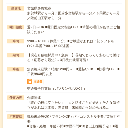
宮城県多賀城市
勤務地
多賀城駅から---分／国府多賀城駅から---分／下馬駅から---分
／陸前山王駅から---分
週2日～OK ■曜日固定の相談OK！ ■希望の曜日があればご相
曜日頻度
談ください！
9:00～18:00（休憩60分）■ご希望があれば下記シフトも
時間
OK！早番 7:00～16:00遅番 …
【現在も積極採用中！急募！】長期でじっくり安心して働け
期間
る！応募から最短2～3日後に就業可能！
無資格未経験：時給1230円～ ■週払いOK ■扶養内OK ■
時給
日収9840円以上
交通費
交通費全額支給（ガソリン代もOK！）
介護関連
仕事内容
「誰かの役に立ちたい」「人と話すことが好き」そんな気持
ちがあれば大丈夫。無資格・未経験から始められる…
職種未経験OK / ブランクOK / パソコンスキル不要 / 英語力不
応募資格
要
■資格・経験・年齢不問■学歴不問■10名以上採用予定！■履