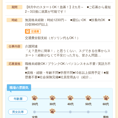
【8月中のスタートOK！急募！】2カ月～ ■ご応募から最短
期間
2～3日後に就業が可能です！
無資格未経験：時給1230円～ ■週払いOK ■扶養内OK ■
時給
日収9840円以上
交通費
交通費全額支給（ガソリン代もOK！）
介護関連
仕事内容
「え？意外に簡単！」と思うくらい、スグできる仕事からス
タート！経験がなくて不安だった方も、皆さん問題…
職種未経験OK / ブランクOK / パソコンスキル不要 / 英語力不
応募資格
要
■資格・経験・年齢不問■学歴不問■10名以上採用予定！■履
歴書不要■社会保険完備■社員登用あり（紹介…
職場の雰囲気
年齢層
20代
30代
40代
50代
60代
男女比率
女性
男性