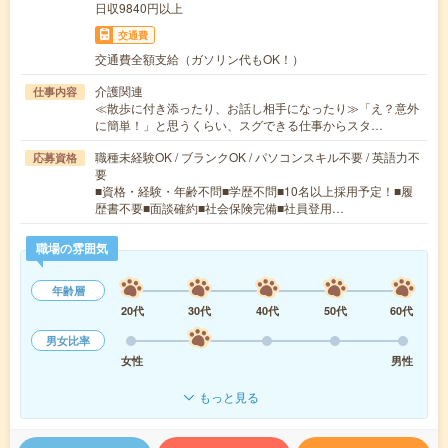
日収9840円以上
交通費
交通費全額支給（ガソリン代もOK！）
介護関連
仕事内容
≪散歩に付き添ったり、お話し相手になったり≫「え？意外
に簡単！」と思うくらい、スグできる仕事からスタ…
職種未経験OK / ブランクOK / パソコンスキル不要 / 英語力不
応募資格
要
■資格・経験・年齢不問■学歴不問■10名以上採用予定！■履
歴書不要■面談確約■社会保険完備■社員登用…
職場の雰囲気
年齢層
20代
30代
40代
50代
60代
男女比率
女性
男性
もっと見る