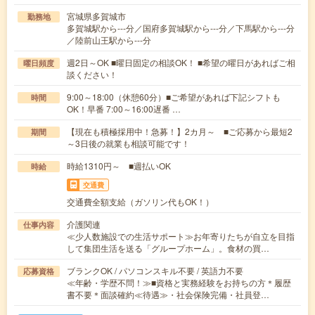
宮城県多賀城市
勤務地
多賀城駅から---分／国府多賀城駅から---分／下馬駅から---分
／陸前山王駅から---分
週2日～OK ■曜日固定の相談OK！ ■希望の曜日があればご相
曜日頻度
談ください！
9:00～18:00（休憩60分）■ご希望があれば下記シフトも
時間
OK！早番 7:00～16:00遅番 …
【現在も積極採用中！急募！】2カ月～ ■ご応募から最短2
期間
～3日後の就業も相談可能です！
時給1310円～ ■週払いOK
時給
交通費
交通費全額支給（ガソリン代もOK！）
介護関連
仕事内容
≪少人数施設での生活サポート≫お年寄りたちが自立を目指
して集団生活を送る「グループホーム」。食材の買…
ブランクOK / パソコンスキル不要 / 英語力不要
応募資格
≪年齢・学歴不問！≫■資格と実務経験をお持ちの方＊履歴
書不要＊面談確約≪待遇≫・社会保険完備・社員登…