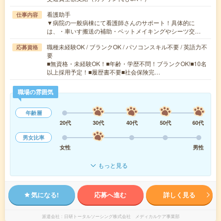
看護助手
仕事内容
▼病院の一般病棟にて看護師さんのサポート！具体的に
は、・車いす搬送の補助・ベットメイキングやシーツ交…
職種未経験OK / ブランクOK / パソコンスキル不要 / 英語力不
応募資格
要
■無資格・未経験OK！■年齢・学歴不問！ブランクOK!■10名
以上採用予定！■履歴書不要■社会保険完…
職場の雰囲気
年齢層
20代
30代
40代
50代
60代
男女比率
女性
男性
もっと見る
気になる!
応募へ進む
詳しく見る
派遣会社
日研トータルソーシング株式会社 メディカルケア事業部