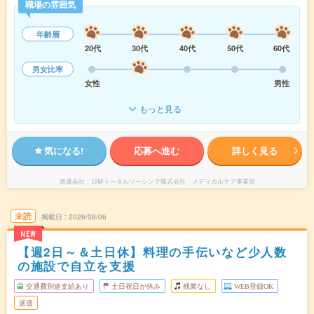
職場の雰囲気
年齢層
20代
30代
40代
50代
60代
男女比率
女性
男性
もっと見る
気になる!
応募へ進む
詳しく見る
派遣会社
日研トータルソーシング株式会社 メディカルケア事業部
未読
掲載日
2026/08/06
NEW
【週2日～＆土日休】料理の手伝いなど少人数
の施設で自立を支援
交通費別途支給あり
土日祝日が休み
残業なし
WEB登録OK
派遣