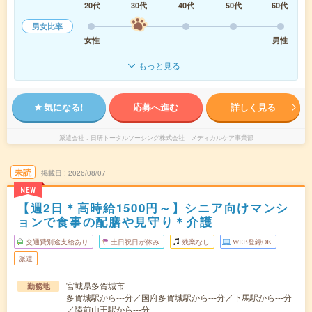
20代
30代
40代
50代
60代
男女比率
女性
男性
もっと見る
気になる!
応募へ進む
詳しく見る
派遣会社
日研トータルソーシング株式会社 メディカルケア事業部
未読
掲載日
2026/08/07
NEW
【週2日＊高時給1500円～】シニア向けマンシ
ョンで食事の配膳や見守り＊介護
交通費別途支給あり
土日祝日が休み
残業なし
WEB登録OK
派遣
宮城県多賀城市
勤務地
多賀城駅から---分／国府多賀城駅から---分／下馬駅から---分
／陸前山王駅から---分