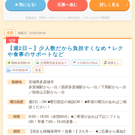
気になる!
応募へ進む
詳しく見る
派遣会社
日研トータルソーシング株式会社 メディカルケア事業部
未読
掲載日
2026/08/08
NEW
【週2日～】少人数だから負担すくなめ＊レク
や食事のサポートなど
職種未経験OK
交通費別途支給あり
土日祝日が休み
残業なし
WEB登録OK
派遣
宮城県多賀城市
勤務地
多賀城駅から---分／国府多賀城駅から---分／下馬駅から---分
／陸前山王駅から---分
週2日～OK ■曜日固定の相談OK！ ■希望の曜日があればご相
曜日頻度
談ください！
9:00～18:00（休憩60分）■ご希望があれば下記シフトも
時間
OK！早番 7:00～16:00遅番 …
【現在も積極採用中！急募！】2カ月～ ■ご応募から最短2
期間