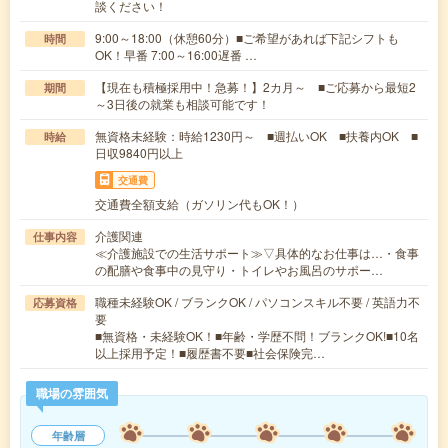
談ください！
9:00～18:00（休憩60分）■ご希望があれば下記シフトも
時間
OK！早番 7:00～16:00遅番 …
【現在も積極採用中！急募！】2カ月～ ■ご応募から最短2
期間
～3日後の就業も相談可能です！
無資格未経験：時給1230円～ ■週払いOK ■扶養内OK ■
時給
日収9840円以上
交通費
交通費全額支給（ガソリン代もOK！）
介護関連
仕事内容
≪介護施設での生活サポート≫▽具体的なお仕事は…・食事
の配膳や食事中の見守り・トイレやお風呂のサポー…
職種未経験OK / ブランクOK / パソコンスキル不要 / 英語力不
応募資格
要
■無資格・未経験OK！■年齢・学歴不問！ブランクOK!■10名
以上採用予定！■履歴書不要■社会保険完…
職場の雰囲気
年齢層