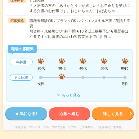
仕事内容
＊入居者の方の「ありがとう」が嬉しい＊お年寄りを笑顔に
する介護のお仕事です。おじいちゃん、おばあちゃ…
職種未経験OK / ブランクOK / パソコンスキル不要 / 英語力不
応募資格
要
無資格・未経験OK年齢不問★10名以上採用予定★履歴書は
不要です▽応募後の流れ1)翌営業日までに担当…
職場の雰囲気
年齢層
20代
30代
40代
50代
60代
男女比率
女性
男性
もっと見る
気になる!
応募へ進む
詳しく見る
派遣会社
マンパワーグループ株式会社 ケアサービス事業部 （医療福祉介護関連）