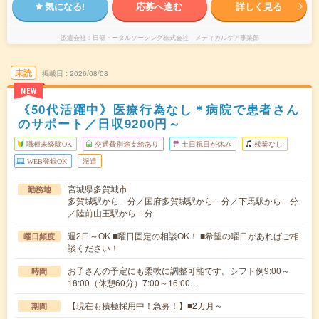
気になる!
応募へ進む
詳しく見る
派遣会社
日研トータルソーシング株式会社 メディカルケア事業部
未読
掲載日
2026/08/08
NEW
《50代活躍中》医療行為なし＊病院で患者さん
のサポート／日収9200円～
職種未経験OK
交通費別途支給あり
土日祝日が休み
残業なし
WEB登録OK
派遣
宮城県多賀城市
勤務地
多賀城駅から---分／国府多賀城駅から---分／下馬駅から---分
／陸前山王駅から---分
週2日～OK ■曜日固定の相談OK！ ■希望の曜日があればご相
曜日頻度
談ください！
お子さんの予定にも柔軟に調整可能です。シフト例9:00～
時間
18:00（休憩60分）7:00～16:00…
【現在も積極採用中！急募！】■2カ月～
期間