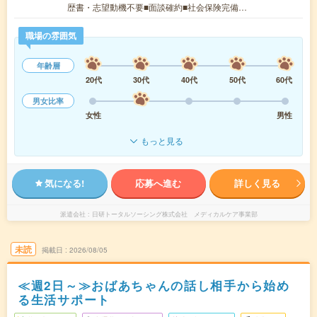
歴書・志望動機不要■面談確約■社会保険完備…
職場の雰囲気
年齢層
20代
30代
40代
50代
60代
男女比率
女性
男性
もっと見る
気になる!
応募へ進む
詳しく見る
派遣会社
日研トータルソーシング株式会社 メディカルケア事業部
未読
掲載日
2026/08/05
≪週2日～≫おばあちゃんの話し相手から始め
る生活サポート