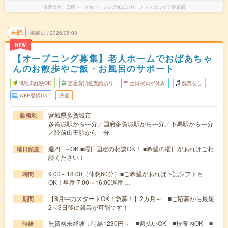
派遣会社
日研トータルソーシング株式会社 メディカルケア事業部
未読
掲載日
2026/08/08
NEW
【オープニング募集】老人ホームでおばあちゃ
んのお散歩やご飯・お風呂のサポート
職種未経験OK
交通費別途支給あり
土日祝日が休み
残業なし
WEB登録OK
派遣
宮城県多賀城市
勤務地
多賀城駅から---分／国府多賀城駅から---分／下馬駅から---分
／陸前山王駅から---分
週2日～OK ■曜日固定の相談OK！ ■希望の曜日があればご相
曜日頻度
談ください！
9:00～18:00（休憩60分）■ご希望があれば下記シフトも
時間
OK！早番 7:00～16:00遅番 …
【8月中のスタートOK！急募！】2カ月～ ■ご応募から最短
期間
2～3日後に就業が可能です！
無資格未経験：時給1230円～ ■週払いOK ■扶養内OK ■
時給