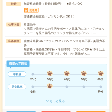
無資格未経験：時給1150円～ ■週払いOK
時給
交通費
交通費全額支給（ガソリン代もOK！）
看護助手
仕事内容
＼病院で患者さんの生活サポート／具体的には・・〇チェッ
クシートを見て備品のチェックや補充する〇ベッド…
職種未経験OK / ブランクOK / パソコンスキル不要 / 英語力不
応募資格
要
無資格・未経験OK年齢・学歴不問 ブランクOK★10名以上
採用予定履歴書は不要です。少しでも興味があ…
職場の雰囲気
年齢層
20代
30代
40代
50代
60代
男女比率
女性
男性
もっと見る