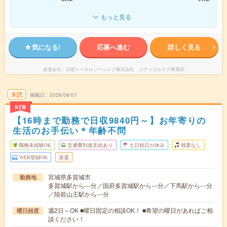
もっと見る
気になる!
応募へ進む
詳しく見る
派遣会社
日研トータルソーシング株式会社 メディカルケア事業部
未読
掲載日
2026/08/07
NEW
【16時まで勤務で日収9840円～】お年寄りの
生活のお手伝い＊年齢不問
職種未経験OK
交通費別途支給あり
土日祝日が休み
残業なし
WEB登録OK
派遣
宮城県多賀城市
勤務地
多賀城駅から---分／国府多賀城駅から---分／下馬駅から---分
／陸前山王駅から---分
週2日～OK ■曜日固定の相談OK！ ■希望の曜日があればご相
曜日頻度
談ください！