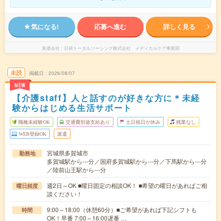
気になる!
応募へ進む
詳しく見る
派遣会社
日研トータルソーシング株式会社 メディカルケア事業部
未読
掲載日
2026/08/07
NEW
【介護staff】人と話すのが好きな方に＊未経
験からはじめる生活サポート
職種未経験OK
交通費別途支給あり
土日祝日が休み
残業なし
WEB登録OK
派遣
宮城県多賀城市
勤務地
多賀城駅から---分／国府多賀城駅から---分／下馬駅から---分
／陸前山王駅から---分
週2日～OK ■曜日固定の相談OK！ ■希望の曜日があればご相
曜日頻度
談ください！
9:00～18:00（休憩60分）■ご希望があれば下記シフトも
時間
OK！早番 7:00～16:00遅番 …