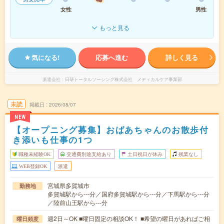
女性
男性
もっと見る
気になる!
応募へ進む
詳しく見る
派遣会社
日研トータルソーシング株式会社 メディカルケア事業部
未読
掲載日
2026/08/07
NEW
【オープニング募集】おばあちゃんのお散歩付
き添いも仕事の1つ
職種未経験OK
交通費別途支給あり
土日祝日が休み
残業なし
WEB登録OK
派遣
宮城県多賀城市
勤務地
多賀城駅から---分／国府多賀城駅から---分／下馬駅から---分
／陸前山王駅から---分
週2日～OK ■曜日固定の相談OK！ ■希望の曜日があればご相
曜日頻度