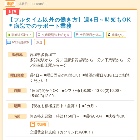
未読
掲載日
2026/08/09
NEW
【フルタイム以外の働き方】週4日～時短もOK
＊病院でのサポート業務
職種未経験OK
交通費別途支給あり
土日祝日が休み
残業なし
WEB登録OK
派遣
宮城県多賀城市
勤務地
多賀城駅から---分／国府多賀城駅から---分／下馬駅から---分
／陸前山王駅から---分
週4日～ ■曜日固定の相談OK！ ■希望の曜日があればご相談
曜日頻度
ください！
1日5時間からOK！■シフト例(1)8:00～13:00(2)10:00～
時間
15:00(3)12:00…
【現在も積極採用中！急募！】■2カ月～
期間
無資格未経験：時給1150円～ ■週払いOK ■扶養内OK
時給
交通費
交通費全額支給（ガソリン代もOK！）