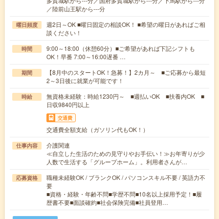
多賀城駅から---分／国府多賀城駅から---分／下馬駅から---分
／陸前山王駅から---分
週2日～OK ■曜日固定の相談OK！ ■希望の曜日があればご相
曜日頻度
談ください！
9:00～18:00（休憩60分）■ご希望があれば下記シフトも
時間
OK！早番 7:00～16:00遅番 …
【8月中のスタートOK！急募！】2カ月～ ■ご応募から最短
期間
2～3日後に就業が可能です！
無資格未経験：時給1230円～ ■週払いOK ■扶養内OK ■
時給
日収9840円以上
交通費
交通費全額支給（ガソリン代もOK！）
介護関連
仕事内容
≪自立した生活のための見守りやお手伝い！≫お年寄りが少
人数で生活する「グループホーム」。利用者さんが…
職種未経験OK / ブランクOK / パソコンスキル不要 / 英語力不
応募資格
要
■資格・経験・年齢不問■学歴不問■10名以上採用予定！■履
歴書不要■面談確約■社会保険完備■社員登用…