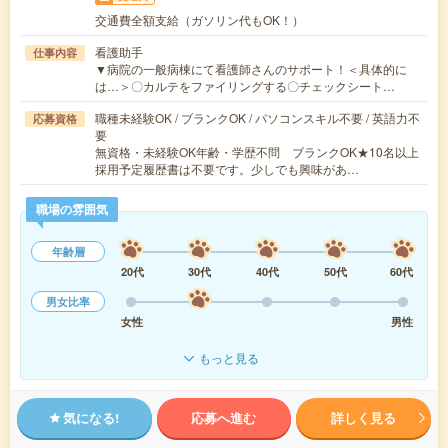
交通費全額支給（ガソリン代もOK！）
看護助手
仕事内容
▼病院の一般病棟にて看護師さんのサポート！＜具体的に
は…＞〇カルテをファイリングする〇チェックシート…
職種未経験OK / ブランクOK / パソコンスキル不要 / 英語力不
応募資格
要
無資格・未経験OK年齢・学歴不問 ブランクOK★10名以上
採用予定履歴書は不要です。少しでも興味があ…
職場の雰囲気
年齢層
20代
30代
40代
50代
60代
男女比率
女性
男性
もっと見る
気になる!
応募へ進む
詳しく見る