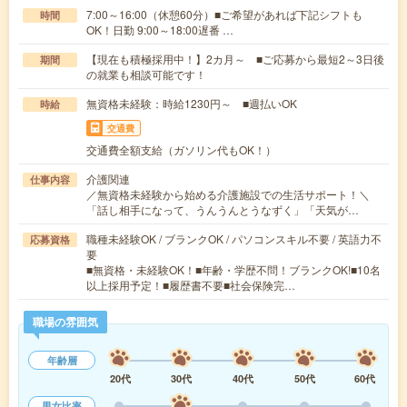
7:00～16:00（休憩60分）■ご希望があれば下記シフトも
時間
OK！日勤 9:00～18:00遅番 …
【現在も積極採用中！】2カ月～ ■ご応募から最短2～3日後
期間
の就業も相談可能です！
無資格未経験：時給1230円～ ■週払いOK
時給
交通費
交通費全額支給（ガソリン代もOK！）
介護関連
仕事内容
／無資格未経験から始める介護施設での生活サポート！＼
「話し相手になって、うんうんとうなずく」「天気が…
職種未経験OK / ブランクOK / パソコンスキル不要 / 英語力不
応募資格
要
■無資格・未経験OK！■年齢・学歴不問！ブランクOK!■10名
以上採用予定！■履歴書不要■社会保険完…
職場の雰囲気
年齢層
20代
30代
40代
50代
60代
男女比率