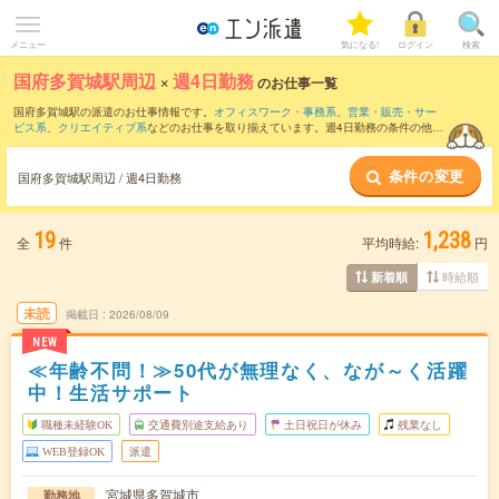
メニュー
気になる!
ログイン
検索
国府多賀城駅周辺
×
週4日勤務
のお仕事一覧
国府多賀城駅の派遣のお仕事情報です。
オフィスワーク・事務系
、
営業・販売・サー
ビス系
、
クリエイティブ系
などのお仕事を取り揃えています。週4日勤務の条件の他
に、
交通費別途支給あり
、
職種未経験OK
、
友だちと一緒の応募OK
などのこだわり条
件も取り揃えています。
条件の変更
国府多賀城駅周辺 / 週4日勤務
19
1,238
全
件
平均時給:
円
時給順
新着順
未読
掲載日
2026/08/09
NEW
≪年齢不問！≫50代が無理なく、なが～く活躍
中！生活サポート
職種未経験OK
交通費別途支給あり
土日祝日が休み
残業なし
WEB登録OK
派遣
宮城県多賀城市
勤務地