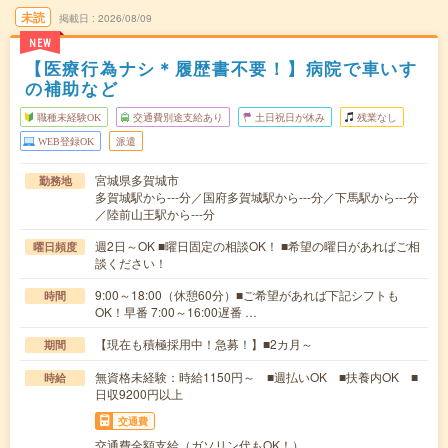
未読
掲載日
2026/08/09
NEW
【医療行為ナシ＊履歴書不要！】病院で車いす
の補助など
職種未経験OK
交通費別途支給あり
土日祝日が休み
残業なし
WEB登録OK
派遣
宮城県多賀城市
勤務地
多賀城駅から---分／国府多賀城駅から---分／下馬駅から---分
／陸前山王駅から---分
週2日～OK ■曜日固定の相談OK！ ■希望の曜日があればご相
曜日頻度
談ください！
9:00～18:00（休憩60分）■ご希望があれば下記シフトも
時間
OK！早番 7:00～16:00遅番 …
【現在も積極採用中！急募！】■2カ月～
期間
無資格未経験：時給1150円～ ■週払いOK ■扶養内OK ■
時給
日収9200円以上
交通費
交通費全額支給（ガソリン代もOK！）