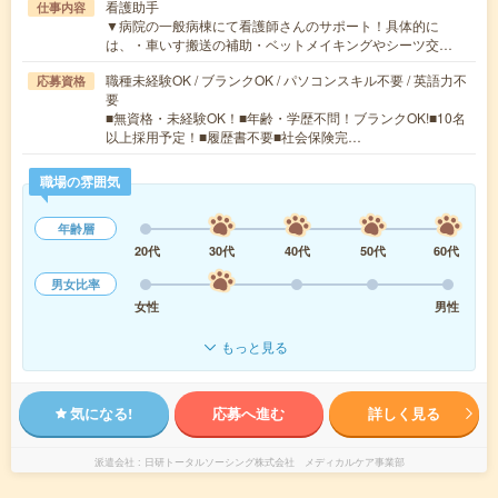
看護助手
仕事内容
▼病院の一般病棟にて看護師さんのサポート！具体的に
は、・車いす搬送の補助・ベットメイキングやシーツ交…
職種未経験OK / ブランクOK / パソコンスキル不要 / 英語力不
応募資格
要
■無資格・未経験OK！■年齢・学歴不問！ブランクOK!■10名
以上採用予定！■履歴書不要■社会保険完…
職場の雰囲気
年齢層
20代
30代
40代
50代
60代
男女比率
女性
男性
もっと見る
気になる!
応募へ進む
詳しく見る
派遣会社
日研トータルソーシング株式会社 メディカルケア事業部