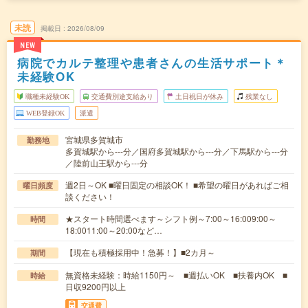
未読
掲載日
2026/08/09
NEW
病院でカルテ整理や患者さんの生活サポート＊
未経験OK
職種未経験OK
交通費別途支給あり
土日祝日が休み
残業なし
WEB登録OK
派遣
宮城県多賀城市
勤務地
多賀城駅から---分／国府多賀城駅から---分／下馬駅から---分
／陸前山王駅から---分
週2日～OK ■曜日固定の相談OK！ ■希望の曜日があればご相
曜日頻度
談ください！
★スタート時間選べます～シフト例～7:00～16:009:00～
時間
18:0011:00～20:00など…
【現在も積極採用中！急募！】■2カ月～
期間
無資格未経験：時給1150円～ ■週払いOK ■扶養内OK ■
時給
日収9200円以上
交通費