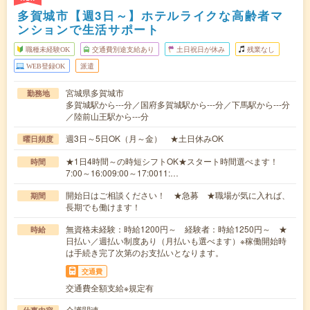
多賀城市【週3日～】ホテルライクな高齢者マ
ンションで生活サポート
職種未経験OK
交通費別途支給あり
土日祝日が休み
残業なし
WEB登録OK
派遣
宮城県多賀城市
勤務地
多賀城駅から---分／国府多賀城駅から---分／下馬駅から---分
／陸前山王駅から---分
週3日～5日OK（月～金） ★土日休みOK
曜日頻度
★1日4時間～の時短シフトOK★スタート時間選べます！
時間
7:00～16:009:00～17:0011:…
開始日はご相談ください！ ★急募 ★職場が気に入れば、
期間
長期でも働けます！
無資格未経験：時給1200円～ 経験者：時給1250円～ ★
時給
日払い／週払い制度あり（月払いも選べます）※稼働開始時
は手続き完了次第のお支払いとなります。
交通費
交通費全額支給※規定有
介護関連