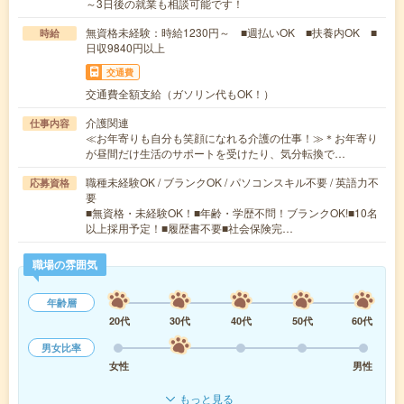
～3日後の就業も相談可能です！
無資格未経験：時給1230円～ ■週払いOK ■扶養内OK ■
時給
日収9840円以上
交通費
交通費全額支給（ガソリン代もOK！）
介護関連
仕事内容
≪お年寄りも自分も笑顔になれる介護の仕事！≫＊お年寄り
が昼間だけ生活のサポートを受けたり、気分転換で…
職種未経験OK / ブランクOK / パソコンスキル不要 / 英語力不
応募資格
要
■無資格・未経験OK！■年齢・学歴不問！ブランクOK!■10名
以上採用予定！■履歴書不要■社会保険完…
職場の雰囲気
年齢層
20代
30代
40代
50代
60代
男女比率
女性
男性
もっと見る