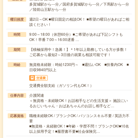
多賀城駅から---分／国府多賀城駅から---分／下馬駅から---分
／陸前山王駅から---分
週2日～OK ■曜日固定の相談OK！ ■希望の曜日があればご相
曜日頻度
談ください！
9:00～18:00（休憩60分）■ご希望があれば下記シフトも
時間
OK！早番 7:00～16:00遅番 …
【積極採用中！急募！】＊1年以上勤務している方が多数！
期間
ご応募から最短2～3日後の就業も相談可能です！
無資格未経験：時給1230円～ ■週払いOK ■扶養内OK ■
時給
日収9840円以上
交通費
交通費全額支給（ガソリン代もOK！）
介護関連
仕事内容
＜無資格・未経験OK！お話相手などの生活支援＞ 施設にい
るおじいちゃん・おばあちゃんのお話し相手など…
職種未経験OK / ブランクOK / パソコンスキル不要 / 英語力不
応募資格
要
■無資格・未経験OK！■年齢・学歴不問！ブランクOK!■10名
以上採用予定！■履歴書不要■社会保険完…