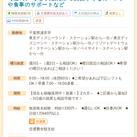
や食事のサポートなど
職種未経験OK
交通費別途支給あり
土日祝日が休み
残業なし
WEB登録OK
派遣
千葉県浦安市
勤務地
東京ディズニーランド・ステーション駅から---分／東京ディ
ズニーシー・ステーション駅から---分／リゾートゲートウェ
イ・ステーション駅から---分／ベイサイド・ステーション駅
から---分
週3日～（週2日～も相談OK） ■曜日固定の相談OK！ ■希望
曜日頻度
の曜日があればご相談ください！
9:00～18:00（休憩60分）■ご希望があれば下記シフトも
時間
OK！早番 7:00～16:00遅番 …
【現在も積極採用中！急募！】2カ月～ ■ご応募から最短2
期間
～3日後の就業も相談可能です！
無資格未経験：時給1330円～ ■週払いOK ■扶養内OK ■
時給
日収1万640円以上
交通費
交通費全額支給