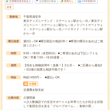
交通費別途支給あり
土日祝日が休み
残業なし
WEB登録OK
派遣
千葉県浦安市
勤務地
東京ディズニーランド・ステーション駅から---分／東京ディ
ズニーシー・ステーション駅から---分／リゾートゲートウェ
イ・ステーション駅から---分／ベイサイド・ステーション駅
から---分
週2日～OK ■曜日固定の相談OK！ ■希望の曜日があればご相
曜日頻度
談ください！
9:00～18:00（休憩60分）■ご希望があれば下記シフトも
時間
OK！早番 7:00～16:00遅番 …
【現在も積極採用中！急募！】2カ月～ ■ご応募から最短2
期間
～3日後の就業も相談可能です！
時給1450円～ ■週払いOK
時給
交通費
交通費全額支給
介護関連
仕事内容
≪少人数施設での生活サポート≫お年寄りたちが自立を目指
して集団生活を送る「グループホーム」。食材の買…