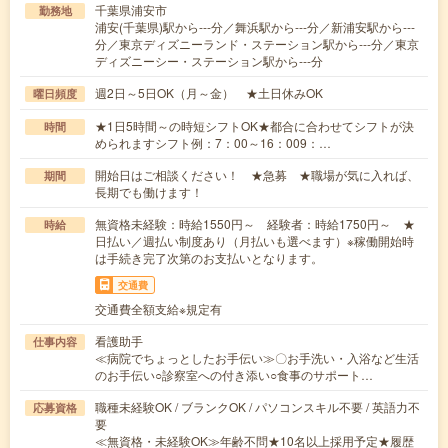
千葉県浦安市
勤務地
浦安(千葉県)駅から---分／舞浜駅から---分／新浦安駅から---
分／東京ディズニーランド・ステーション駅から---分／東京
ディズニーシー・ステーション駅から---分
週2日～5日OK（月～金） ★土日休みOK
曜日頻度
★1日5時間～の時短シフトOK★都合に合わせてシフトが決
時間
められますシフト例：7：00～16：009：…
開始日はご相談ください！ ★急募 ★職場が気に入れば、
期間
長期でも働けます！
無資格未経験：時給1550円～ 経験者：時給1750円～ ★
時給
日払い／週払い制度あり（月払いも選べます）※稼働開始時
は手続き完了次第のお支払いとなります。
交通費
交通費全額支給※規定有
看護助手
仕事内容
≪病院でちょっとしたお手伝い≫〇お手洗い・入浴など生活
のお手伝い○診察室への付き添い○食事のサポート…
職種未経験OK / ブランクOK / パソコンスキル不要 / 英語力不
応募資格
要
≪無資格・未経験OK≫年齢不問★10名以上採用予定★履歴