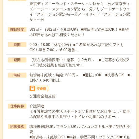
東京ディズニーランド・ステーション駅から---分／東京ディ
ズニーシー・ステーション駅から---分／リゾートゲートウェ
イ・ステーション駅から---分／ベイサイド・ステーション駅
から---分
週3日～（週2日～も相談OK） ■曜日固定の相談OK！ ■希望
曜日頻度
の曜日があればご相談ください！
9:00～18:00（休憩60分）■ご希望があれば下記シフトも
時間
OK！早番 7:00～16:00遅番 …
【現在も積極採用中！急募！】2カ月～ ■ご応募から最短2
期間
～3日後の就業も相談可能です！
無資格未経験：時給1330円～ ■週払いOK ■扶養内OK ■
時給
日収1万640円以上
交通費
交通費全額支給
介護関連
仕事内容
≪介護施設での生活サポート≫▽具体的なお仕事は…・食事
の配膳や食事中の見守り・トイレやお風呂のサポー…
職種未経験OK / ブランクOK / パソコンスキル不要 / 英語力不
応募資格
要
■無資格・未経験OK！■年齢・学歴不問！ブランクOK!■10名