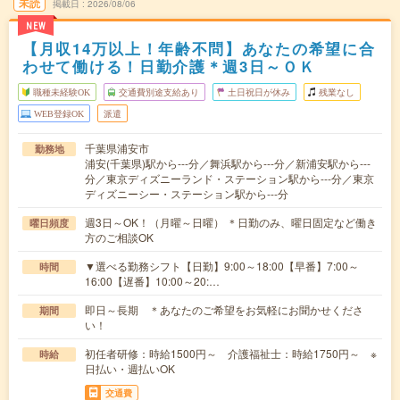
未読
掲載日
2026/08/06
NEW
【月収14万以上！年齢不問】あなたの希望に合
わせて働ける！日勤介護＊週3日～ＯＫ
職種未経験OK
交通費別途支給あり
土日祝日が休み
残業なし
WEB登録OK
派遣
千葉県浦安市
勤務地
浦安(千葉県)駅から---分／舞浜駅から---分／新浦安駅から---
分／東京ディズニーランド・ステーション駅から---分／東京
ディズニーシー・ステーション駅から---分
週3日～OK！（月曜～日曜） ＊日勤のみ、曜日固定など働き
曜日頻度
方のご相談OK
▼選べる勤務シフト【日勤】9:00～18:00【早番】7:00～
時間
16:00【遅番】10:00～20:…
即日～長期 ＊あなたのご希望をお気軽にお聞かせくださ
期間
い！
初任者研修：時給1500円～ 介護福祉士：時給1750円～ ※
時給
日払い・週払いOK
交通費