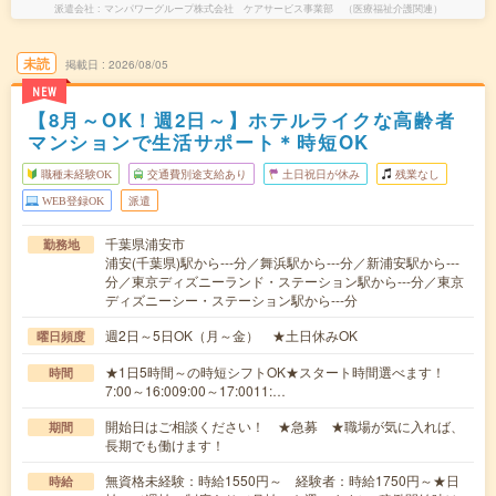
派遣会社
マンパワーグループ株式会社 ケアサービス事業部 （医療福祉介護関連）
未読
掲載日
2026/08/05
NEW
【8月～OK！週2日～】ホテルライクな高齢者
マンションで生活サポート＊時短OK
職種未経験OK
交通費別途支給あり
土日祝日が休み
残業なし
WEB登録OK
派遣
千葉県浦安市
勤務地
浦安(千葉県)駅から---分／舞浜駅から---分／新浦安駅から---
分／東京ディズニーランド・ステーション駅から---分／東京
ディズニーシー・ステーション駅から---分
週2日～5日OK（月～金） ★土日休みOK
曜日頻度
★1日5時間～の時短シフトOK★スタート時間選べます！
時間
7:00～16:009:00～17:0011:…
開始日はご相談ください！ ★急募 ★職場が気に入れば、
期間
長期でも働けます！
無資格未経験：時給1550円～ 経験者：時給1750円～★日
時給