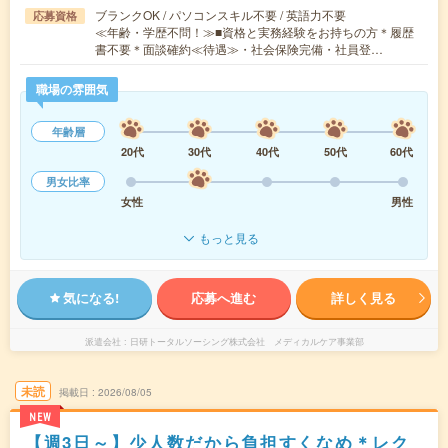
ブランクOK / パソコンスキル不要 / 英語力不要
応募資格
≪年齢・学歴不問！≫■資格と実務経験をお持ちの方＊履歴
書不要＊面談確約≪待遇≫・社会保険完備・社員登…
職場の雰囲気
年齢層
20代
30代
40代
50代
60代
男女比率
女性
男性
もっと見る
気になる!
応募へ進む
詳しく見る
派遣会社
日研トータルソーシング株式会社 メディカルケア事業部
未読
掲載日
2026/08/05
NEW
【週3日～】少人数だから負担すくなめ＊レク