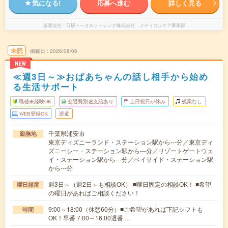
気になる!
応募へ進む
詳しく見る
派遣会社
日研トータルソーシング株式会社 メディカルケア事業部
未読
掲載日
2026/08/06
NEW
≪週3日～≫おばあちゃんの話し相手から始め
る生活サポート
職種未経験OK
交通費別途支給あり
土日祝日が休み
残業なし
WEB登録OK
派遣
千葉県浦安市
勤務地
東京ディズニーランド・ステーション駅から---分／東京ディ
ズニーシー・ステーション駅から---分／リゾートゲートウェ
イ・ステーション駅から---分／ベイサイド・ステーション駅
から---分
週3日～（週2日～も相談OK） ■曜日固定の相談OK！ ■希望
曜日頻度
の曜日があればご相談ください！
9:00～18:00（休憩60分）■ご希望があれば下記シフトも
時間
OK！早番 7:00～16:00遅番 …