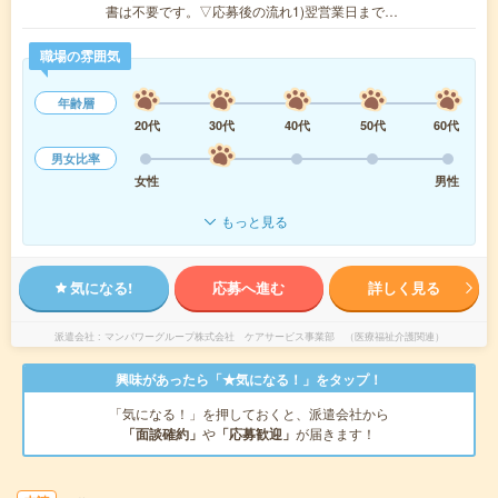
書は不要です。▽応募後の流れ1)翌営業日まで…
職場の雰囲気
年齢層
20代
30代
40代
50代
60代
男女比率
女性
男性
もっと見る
気になる!
応募へ進む
詳しく見る
派遣会社
マンパワーグループ株式会社 ケアサービス事業部 （医療福祉介護関連）
興味があったら「★気になる！」をタップ！
「気になる！」を押しておくと、派遣会社から
「面談確約」
や
「応募歓迎」
が届きます！