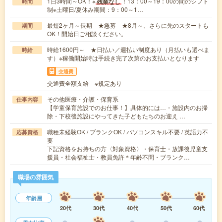
1日3時間～OK！※
！13：00～19：00の間のシフト
残業なし
時間
制※土曜日/夏休み期間：9：00～1…
最短2ヶ月～長期 ★急募 ★8月～、さらに先のスタートも
期間
OK！開始日ご相談ください。
時給1600円～ ★日払い／週払い制度あり（月払いも選べま
時給
す）※稼働開始時は手続き完了次第のお支払いとなります
交通費
交通費全額支給 ※規定あり
その他医療・介護・保育系
仕事内容
【学童保育施設でのお仕事！】具体的には…・施設内のお掃
除・下校後施設にやってきた子どもたちのお迎え …
職種未経験OK / ブランクOK / パソコンスキル不要 / 英語力不
応募資格
要
下記資格をお持ちの方〈対象資格〉・保育士・放課後児童支
援員・社会福祉士・教員免許＊年齢不問・ブランク…
職場の雰囲気
年齢層
20代
30代
40代
50代
60代