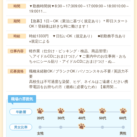
▼勤務時間例▼8:30～17:309:00～17:009:00～18:0010:00～
時間
19:0011…
【急募】1日～OK（業法に基づく規定あり）＊即日スタート
期間
OK！登録後は好きな時に働けます！
時給1333円 ▼日払いOK（規定あり） ■初勤務手当あり
時給
※規定による
軽作業（仕分け・ピッキング・検品、商品管理）
仕事内容
＼アイドルCDにおまけつけ／▼ご案内中のお仕事例・おも
ちゃにシール貼り・アイドルCDにおまけつけ・ぬ…
職種未経験OK / ブランクOK / パソコンスキル不要 / 英語力不
応募資格
要
高校生は不可過度な染髪、ヒゲ、ネイルはご遠慮ください携
帯電話をお持ちの方（連絡に必要なため）【雇用契…
職場の雰囲気
年齢層
20代
30代
40代
50代
60代
男女比率
女性
男性