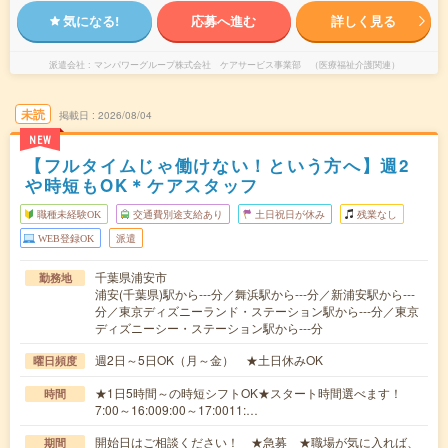
気になる!
応募へ進む
詳しく見る
派遣会社
マンパワーグループ株式会社 ケアサービス事業部 （医療福祉介護関連）
未読
掲載日
2026/08/04
NEW
【フルタイムじゃ働けない！という方へ】週2
や時短もOK＊ケアスタッフ
職種未経験OK
交通費別途支給あり
土日祝日が休み
残業なし
WEB登録OK
派遣
千葉県浦安市
勤務地
浦安(千葉県)駅から---分／舞浜駅から---分／新浦安駅から---
分／東京ディズニーランド・ステーション駅から---分／東京
ディズニーシー・ステーション駅から---分
週2日～5日OK（月～金） ★土日休みOK
曜日頻度
★1日5時間～の時短シフトOK★スタート時間選べます！
時間
7:00～16:009:00～17:0011:…
開始日はご相談ください！ ★急募 ★職場が気に入れば、
期間