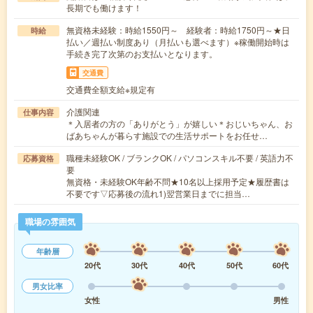
長期でも働けます！
無資格未経験：時給1550円～ 経験者：時給1750円～★日
時給
払い／週払い制度あり（月払いも選べます）※稼働開始時は
手続き完了次第のお支払いとなります。
交通費
交通費全額支給※規定有
介護関連
仕事内容
＊入居者の方の「ありがとう」が嬉しい＊おじいちゃん、お
ばあちゃんが暮らす施設での生活サポートをお任せ…
職種未経験OK / ブランクOK / パソコンスキル不要 / 英語力不
応募資格
要
無資格・未経験OK年齢不問★10名以上採用予定★履歴書は
不要です▽応募後の流れ1)翌営業日までに担当…
職場の雰囲気
年齢層
20代
30代
40代
50代
60代
男女比率
女性
男性