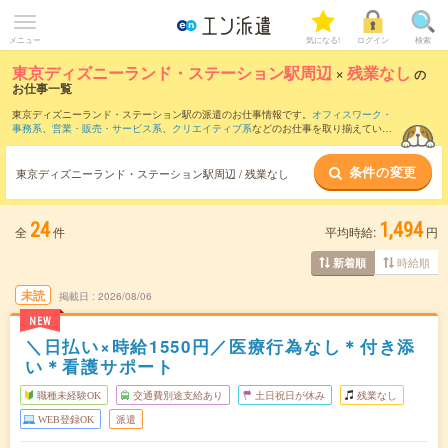
メニュー
気になる!
ログイン
検索
東京ディズニーランド・ステーション駅周辺
×
残業なし
の
お仕事一覧
東京ディズニーランド・ステーション駅の派遣のお仕事情報です。
オフィスワーク・
事務系
、
営業・販売・サービス系
、
クリエイティブ系
などのお仕事を取り揃えていま
す。残業なしの条件の他に、
交通費別途支給あり
、
職種未経験OK
、
友だちと一緒の応
募OK
などのこだわり条件も取り揃えています。
条件の変更
東京ディズニーランド・ステーション駅周辺 / 残業なし
24
1,494
全
件
平均時給:
円
時給順
新着順
未読
掲載日
2026/08/06
NEW
＼日払い×時給1550円／医療行為なし＊付き添
い＊看護サポート
職種未経験OK
交通費別途支給あり
土日祝日が休み
残業なし
WEB登録OK
派遣