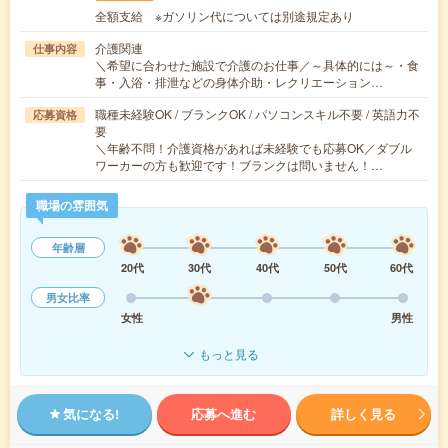
全額支給 ※ガソリン代については別途規定あり
介護関連
仕事内容
＼希望に合わせた施設で介護のお仕事／～具体的には～・食
事・入浴・排泄などの身体介助・レクリエーション…
職種未経験OK / ブランクOK / パソコンスキル不要 / 英語力不
応募資格
要
＼年齢不問！介護資格があれば未経験でも応募OK／ダブル
ワーカーの方も歓迎です！ブランクは問いません！…
職場の雰囲気
年齢層
20代
30代
40代
50代
60代
男女比率
女性
男性
もっと見る
気になる!
応募へ進む
詳しく見る