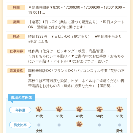
▼勤務時間例▼8:30～17:309:00～17:009:00～18:0010:00～
時間
19:0011…
【急募】1日～OK（業法に基づく規定あり）＊即日スタート
期間
OK！登録後は好きな時に働けます！
時給1333円 ▼日払いOK（規定あり） ■初勤務手当あり
時給
※規定による
軽作業（仕分け・ピッキング・検品、商品管理）
仕事内容
＼おもちゃにシール貼り／▼ご案内中のお仕事例・おもちゃ
にシール貼り・アイドルCDにおまけつけ・ぬいぐ…
職種未経験OK / ブランクOK / パソコンスキル不要 / 英語力不
応募資格
要
高校生は不可過度な染髪、ヒゲ、ネイルはご遠慮ください携
帯電話をお持ちの方（連絡に必要なため）【雇用契…
職場の雰囲気
年齢層
20代
30代
40代
50代
60代
男女比率
女性
男性