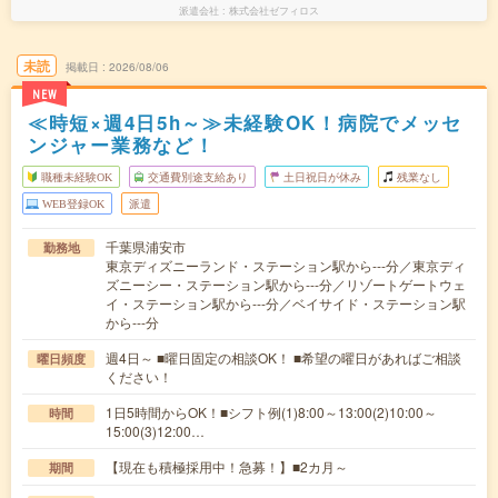
派遣会社
株式会社ゼフィロス
未読
掲載日
2026/08/06
NEW
≪時短×週4日5h～≫未経験OK！病院でメッセ
ンジャー業務など！
職種未経験OK
交通費別途支給あり
土日祝日が休み
残業なし
WEB登録OK
派遣
千葉県浦安市
勤務地
東京ディズニーランド・ステーション駅から---分／東京ディ
ズニーシー・ステーション駅から---分／リゾートゲートウェ
イ・ステーション駅から---分／ベイサイド・ステーション駅
から---分
週4日～ ■曜日固定の相談OK！ ■希望の曜日があればご相談
曜日頻度
ください！
1日5時間からOK！■シフト例(1)8:00～13:00(2)10:00～
時間
15:00(3)12:00…
【現在も積極採用中！急募！】■2カ月～
期間