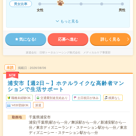
男女比率
女性
男性
もっと見る
気になる!
応募へ進む
詳しく見る
派遣会社
日研トータルソーシング株式会社 メディカルケア事業部
未読
掲載日
2026/08/06
NEW
浦安市【週2日～】ホテルライクな高齢者マン
ションで生活サポート
職種未経験OK
交通費別途支給あり
土日祝日が休み
残業なし
WEB登録OK
派遣
千葉県浦安市
勤務地
浦安(千葉県)駅から---分／舞浜駅から---分／新浦安駅から---
分／東京ディズニーランド・ステーション駅から---分／東京
ディズニーシー・ステーション駅から---分