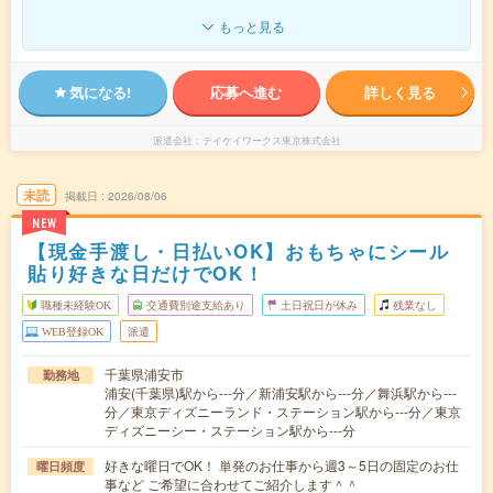
もっと見る
気になる!
応募へ進む
詳しく見る
派遣会社
テイケイワークス東京株式会社
未読
掲載日
2026/08/06
NEW
【現金手渡し・日払いOK】おもちゃにシール
貼り好きな日だけでOK！
職種未経験OK
交通費別途支給あり
土日祝日が休み
残業なし
WEB登録OK
派遣
千葉県浦安市
勤務地
浦安(千葉県)駅から---分／新浦安駅から---分／舞浜駅から---
分／東京ディズニーランド・ステーション駅から---分／東京
ディズニーシー・ステーション駅から---分
好きな曜日でOK！ 単発のお仕事から週3～5日の固定のお仕
曜日頻度
事など ご希望に合わせてご紹介します＾＾