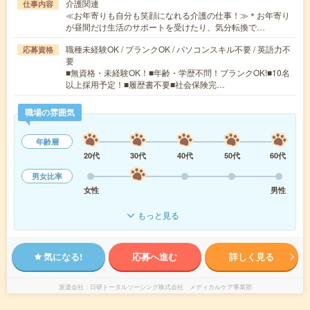
介護関連
仕事内容
≪お年寄りも自分も笑顔になれる介護の仕事！≫＊お年寄り
が昼間だけ生活のサポートを受けたり、気分転換で…
職種未経験OK / ブランクOK / パソコンスキル不要 / 英語力不
応募資格
要
■無資格・未経験OK！■年齢・学歴不問！ブランクOK!■10名
以上採用予定！■履歴書不要■社会保険完…
職場の雰囲気
年齢層
20代
30代
40代
50代
60代
男女比率
女性
男性
もっと見る
気になる!
応募へ進む
詳しく見る
派遣会社
日研トータルソーシング株式会社 メディカルケア事業部