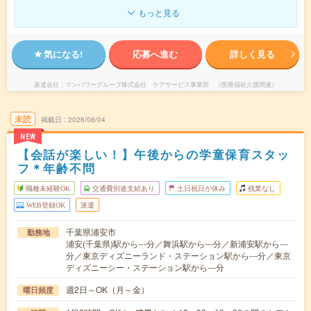
もっと見る
気になる!
応募へ進む
詳しく見る
派遣会社
マンパワーグループ株式会社 ケアサービス事業部 （医療福祉介護関連）
未読
掲載日
2026/08/04
NEW
【会話が楽しい！】午後からの学童保育スタッ
フ＊年齢不問
職種未経験OK
交通費別途支給あり
土日祝日が休み
残業なし
WEB登録OK
派遣
千葉県浦安市
勤務地
浦安(千葉県)駅から---分／舞浜駅から---分／新浦安駅から---
分／東京ディズニーランド・ステーション駅から---分／東京
ディズニーシー・ステーション駅から---分
週2日～OK（月～金）
曜日頻度