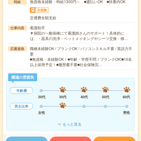
無資格未経験：時給1300円～ ■週払いOK ■扶養内OK
時給
交通費
交通費全額支給
看護助手
仕事内容
▼病院の一般病棟にて看護師さんのサポート！具体的に
は、・器具の洗浄・ベットメイキングやシーツ交換・移…
職種未経験OK / ブランクOK / パソコンスキル不要 / 英語力不
応募資格
要
■無資格・未経験OK！■年齢・学歴不問！ブランクOK!■10名
以上採用予定！■履歴書不要■社会保険完…
職場の雰囲気
年齢層
20代
30代
40代
50代
60代
男女比率
女性
男性
もっと見る