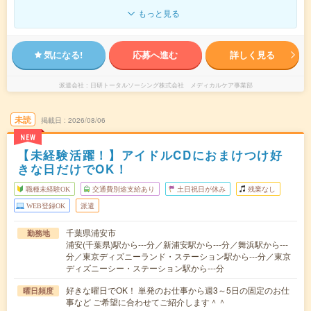
もっと見る
気になる!
応募へ進む
詳しく見る
派遣会社
日研トータルソーシング株式会社 メディカルケア事業部
未読
掲載日
2026/08/06
NEW
【未経験活躍！】アイドルCDにおまけつけ好
きな日だけでOK！
職種未経験OK
交通費別途支給あり
土日祝日が休み
残業なし
WEB登録OK
派遣
千葉県浦安市
勤務地
浦安(千葉県)駅から---分／新浦安駅から---分／舞浜駅から---
分／東京ディズニーランド・ステーション駅から---分／東京
ディズニーシー・ステーション駅から---分
好きな曜日でOK！ 単発のお仕事から週3～5日の固定のお仕
曜日頻度
事など ご希望に合わせてご紹介します＾＾