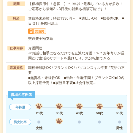
【積極採用中！急募！】＊1年以上勤務している方が多数！
期間
ご応募から最短2～3日後の就業も相談可能です！
無資格未経験：時給1330円～ ■週払いOK ■扶養内OK ■
時給
日収1万640円以上
交通費
交通費全額支給
介護関連
仕事内容
≪お話し相手になるだけでも立派な介護！≫＊お年寄りが昼
間だけ生活のサポートを受けたり、気分転換できる…
職種未経験OK / ブランクOK / パソコンスキル不要 / 英語力不
応募資格
要
■無資格・未経験OK！■年齢・学歴不問！ブランクOK!■10名
以上採用予定！■履歴書不要■社会保険完…
職場の雰囲気
年齢層
20代
30代
40代
50代
60代
男女比率
女性
男性