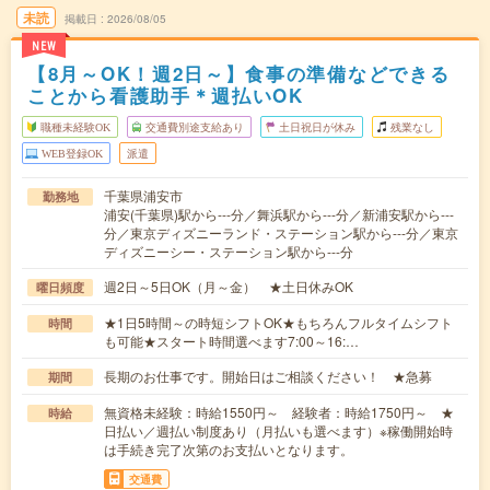
未読
掲載日
2026/08/05
NEW
【8月～OK！週2日～】食事の準備などできる
ことから看護助手＊週払いOK
職種未経験OK
交通費別途支給あり
土日祝日が休み
残業なし
WEB登録OK
派遣
千葉県浦安市
勤務地
浦安(千葉県)駅から---分／舞浜駅から---分／新浦安駅から---
分／東京ディズニーランド・ステーション駅から---分／東京
ディズニーシー・ステーション駅から---分
週2日～5日OK（月～金） ★土日休みOK
曜日頻度
★1日5時間～の時短シフトOK★もちろんフルタイムシフト
時間
も可能★スタート時間選べます7:00～16:…
長期のお仕事です。開始日はご相談ください！ ★急募
期間
無資格未経験：時給1550円～ 経験者：時給1750円～ ★
時給
日払い／週払い制度あり（月払いも選べます）※稼働開始時
は手続き完了次第のお支払いとなります。
交通費