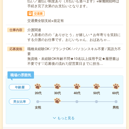
払い／週払い制度あり（月払いも選べます）※稼働開始時は
手続き完了次第のお支払いとなります。
交通費
交通費全額支給※規定有
介護関連
仕事内容
＊入居者の方の「ありがとう」が嬉しい＊お年寄りを笑顔に
する介護のお仕事です。おじいちゃん、おばあちゃ…
職種未経験OK / ブランクOK / パソコンスキル不要 / 英語力不
応募資格
要
無資格・未経験OK年齢不問★10名以上採用予定★履歴書は
不要です▽応募後の流れ1)翌営業日までに担当…
職場の雰囲気
年齢層
20代
30代
40代
50代
60代
男女比率
女性
男性
もっと見る