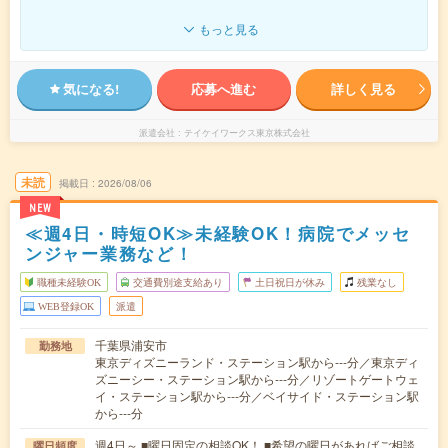
もっと見る
気になる!
応募へ進む
詳しく見る
派遣会社
テイケイワークス東京株式会社
未読
掲載日
2026/08/06
NEW
≪週4日・時短OK≫未経験OK！病院でメッセ
ンジャー業務など！
職種未経験OK
交通費別途支給あり
土日祝日が休み
残業なし
WEB登録OK
派遣
千葉県浦安市
勤務地
東京ディズニーランド・ステーション駅から---分／東京ディ
ズニーシー・ステーション駅から---分／リゾートゲートウェ
イ・ステーション駅から---分／ベイサイド・ステーション駅
から---分
週4日～ ■曜日固定の相談OK！ ■希望の曜日があればご相談
曜日頻度