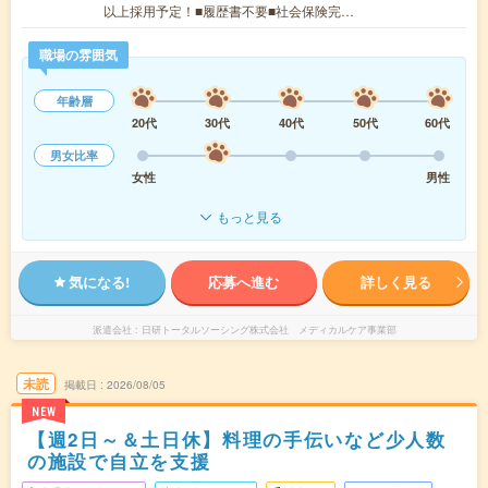
以上採用予定！■履歴書不要■社会保険完…
職場の雰囲気
年齢層
20代
30代
40代
50代
60代
男女比率
女性
男性
もっと見る
気になる!
応募へ進む
詳しく見る
派遣会社
日研トータルソーシング株式会社 メディカルケア事業部
未読
掲載日
2026/08/05
NEW
【週2日～＆土日休】料理の手伝いなど少人数
の施設で自立を支援