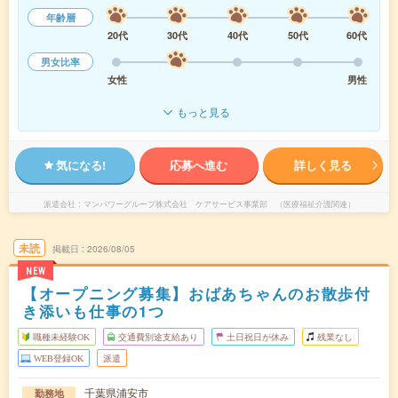
年齢層
20代
30代
40代
50代
60代
男女比率
女性
男性
もっと見る
気になる!
応募へ進む
詳しく見る
派遣会社
マンパワーグループ株式会社 ケアサービス事業部 （医療福祉介護関連）
未読
掲載日
2026/08/05
NEW
【オープニング募集】おばあちゃんのお散歩付
き添いも仕事の1つ
職種未経験OK
交通費別途支給あり
土日祝日が休み
残業なし
WEB登録OK
派遣
千葉県浦安市
勤務地