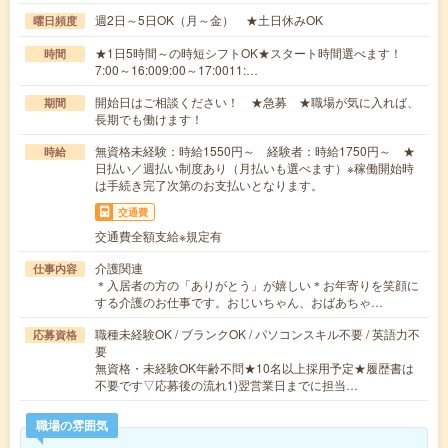
週2日～5日OK（月～金） ★土日休みOK
曜日頻度
★1日5時間～の時短シフトOK★スタート時間選べます！
時間
7:00～16:009:00～17:0011:…
開始日はご相談ください！ ★急募 ★職場が気に入れば、
期間
長期でも働けます！
無資格未経験：時給1550円～ 経験者：時給1750円～ ★
時給
日払い／週払い制度あり（月払いも選べます）※稼働開始時
は手続き完了次第のお支払いとなります。
交通費
交通費全額支給※規定有
介護関連
仕事内容
＊入居者の方の「ありがとう」が嬉しい＊お年寄りを笑顔に
する介護のお仕事です。おじいちゃん、おばあちゃ…
職種未経験OK / ブランクOK / パソコンスキル不要 / 英語力不
応募資格
要
無資格・未経験OK年齢不問★10名以上採用予定★履歴書は
不要です▽応募後の流れ1)翌営業日までに担当…
職場の雰囲気