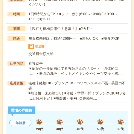
ください！
1日5時間からOK！■シフト例(1)8:00～13:00(2)10:00～
時間
15:00(3)12:00…
【現在も積極採用中！急募！】■2カ月～
期間
無資格未経験：時給1300円～ ■週払いOK ■扶養内OK
時給
交通費
交通費全額支給
看護助手
仕事内容
▼病院の一般病棟にて看護師さんのサポート！具体的に
は、・器具の洗浄・ベットメイキングやシーツ交換・移…
職種未経験OK / ブランクOK / パソコンスキル不要 / 英語力不
応募資格
要
■無資格・未経験OK！■年齢・学歴不問！ブランクOK!■10名
以上採用予定！■履歴書不要■社会保険完…
職場の雰囲気
年齢層
20代
30代
40代
50代
60代