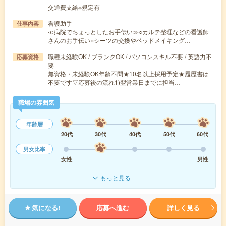
交通費支給※規定有
看護助手
仕事内容
≪病院でちょっとしたお手伝い≫○カルテ整理などの看護師
さんのお手伝い○シーツの交換やベッドメイキング…
職種未経験OK / ブランクOK / パソコンスキル不要 / 英語力不
応募資格
要
無資格・未経験OK年齢不問★10名以上採用予定★履歴書は
不要です▽応募後の流れ1)翌営業日までに担当…
職場の雰囲気
年齢層
20代
30代
40代
50代
60代
男女比率
女性
男性
もっと見る
気になる!
応募へ進む
詳しく見る