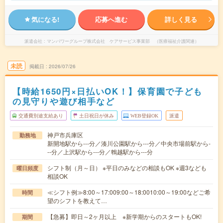
気になる!
応募へ進む
詳しく見る
派遣会社
マンパワーグループ株式会社 ケアサービス事業部 （医療福祉介護関連）
未読
掲載日
2026/07/26
【時給1650円×日払いOK！】保育園で子ども
の見守りや遊び相手など
交通費別途支給あり
土日祝日が休み
WEB登録OK
派遣
神戸市兵庫区
勤務地
新開地駅から---分／湊川公園駅から---分／中央市場前駅から-
--分／上沢駅から---分／鵯越駅から---分
シフト制（月～日） ※平日のみなどの相談もOK ※週3なども
曜日頻度
相談OK
≪シフト例≫8:00～17:009:00～18:0010:00～19:00などご希
時間
望のシフトを教えて…
【急募】即日～2ヶ月以上 ※新学期からのスタートもOK!
期間