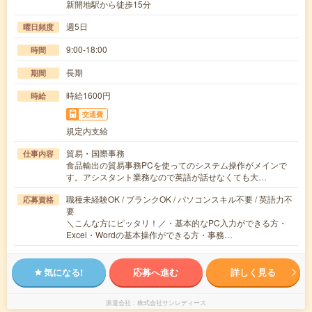
新開地駅から徒歩15分
週5日
曜日頻度
9:00-18:00
時間
長期
期間
時給1600円
時給
交通費
規定内支給
貿易・国際事務
仕事内容
食品輸出の貿易事務PCを使ってのシステム操作がメインで
す。アシスタント業務なので英語が話せなくても大…
職種未経験OK / ブランクOK / パソコンスキル不要 / 英語力不
応募資格
要
＼こんな方にピッタリ！／・基本的なPC入力ができる方・
Excel・Wordの基本操作ができる方・事務…
気になる!
応募へ進む
詳しく見る
派遣会社
株式会社サンレディース