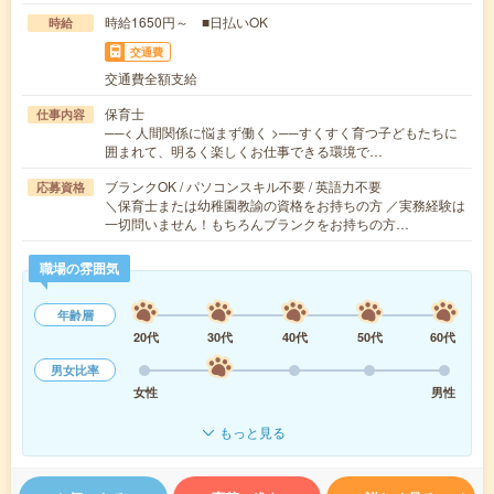
時給1650円～ ■日払いOK
時給
交通費
交通費全額支給
保育士
仕事内容
──< 人間関係に悩まず働く >──すくすく育つ子どもたちに
囲まれて、明るく楽しくお仕事できる環境で…
ブランクOK / パソコンスキル不要 / 英語力不要
応募資格
＼保育士または幼稚園教諭の資格をお持ちの方 ／実務経験は
一切問いません！もちろんブランクをお持ちの方…
職場の雰囲気
年齢層
20代
30代
40代
50代
60代
男女比率
女性
男性
もっと見る