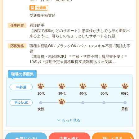
交通費
交通費全額支給
看護助手
仕事内容
【病院で移動などのサポート】患者様が少しでも早く退院出
来るように、暮らしのちょっとしたサポートをお願…
職種未経験OK / ブランクOK / パソコンスキル不要 / 英語力不
応募資格
要
【無資格・未経験OK】＊年齢・学歴不問！履歴書不要！＊
10名以上採用予定≪資格取得支援制度あり≫受講…
職場の雰囲気
年齢層
20代
30代
40代
50代
60代
男女比率
女性
男性
もっと見る
気になる!
応募へ進む
詳しく見る