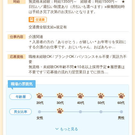
無資格未経験：時給1350円～ 経験者：時給1500円～ ★
時給
日払い／週払い制度あり（月払いも選べます）※稼働開始時
は手続き完了次第のお支払いとなります。
交通費
交通費全額支給※規定有
介護関連
仕事内容
＊入居者の方の「ありがとう」が嬉しい＊お年寄りを笑顔に
する介護のお仕事です。おじいちゃん、おばあちゃ…
職種未経験OK / ブランクOK / パソコンスキル不要 / 英語力不
応募資格
要
無資格・未経験OK年齢不問★10名以上採用予定★履歴書は
不要です▽応募後の流れ1)翌営業日までに担当…
職場の雰囲気
年齢層
20代
30代
40代
50代
60代
男女比率
女性
男性
もっと見る