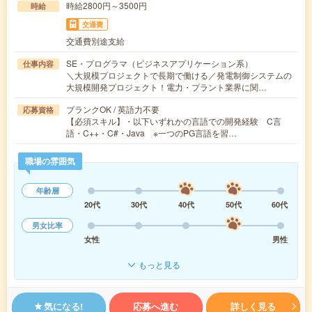
時給2800円～3500円
時給
交通費
交通費別途支給
SE・プログラマ（ビジネスアプリケーション系）
仕事内容
＼大規模プロジェクトで長期で働ける／発電制御システムの
大規模開発プロジェクト！電力・プラント業界に関…
ブランクOK / 英語力不要
応募資格
【必須スキル】・以下いずれかの言語での開発経験 C言
語・C++・C#・Java ※一つのPG言語を習…
職場の雰囲気
年齢層
20代
30代
40代
50代
60代
男女比率
女性
男性
もっと見る
気になる!
応募へ進む
詳しく見る