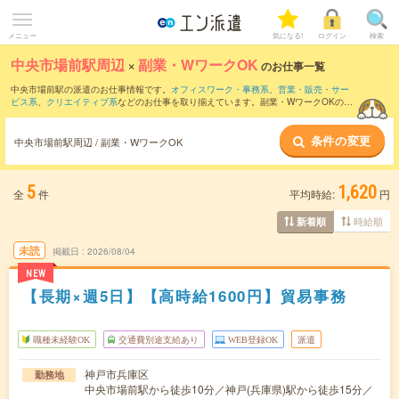
メニュー
気になる!
ログイン
検索
中央市場前駅周辺
×
副業・WワークOK
のお仕事一覧
中央市場前駅の派遣のお仕事情報です。
オフィスワーク・事務系
、
営業・販売・サー
ビス系
、
クリエイティブ系
などのお仕事を取り揃えています。副業・WワークOKの条
件の他に、
交通費別途支給あり
、
職種未経験OK
、
友だちと一緒の応募OK
などのこだ
わり条件も取り揃えています。
条件の変更
中央市場前駅周辺 / 副業・WワークOK
5
1,620
全
件
平均時給:
円
時給順
新着順
未読
掲載日
2026/08/04
NEW
【長期×週5日】【高時給1600円】貿易事務
職種未経験OK
交通費別途支給あり
WEB登録OK
派遣
神戸市兵庫区
勤務地
中央市場前駅から徒歩10分／神戸(兵庫県)駅から徒歩15分／