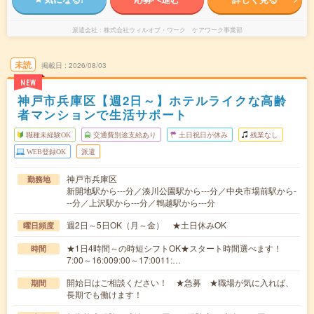
派遣会社
株式会社ウィルオブ・ワーク ケアワーク事業部
未読
掲載日
2026/08/03
NEW
神戸市兵庫区【週2日～】ホテルライクな高齢
者マンションで生活サポート
職種未経験OK
交通費別途支給あり
土日祝日が休み
残業なし
WEB登録OK
派遣
神戸市兵庫区
勤務地
新開地駅から---分／湊川公園駅から---分／中央市場前駅から-
--分／上沢駅から---分／鵯越駅から---分
週2日～5日OK（月～金） ★土日休みOK
曜日頻度
★1日4時間～の時短シフトOK★スタート時間選べます！
時間
7:00～16:009:00～17:0011:…
開始日はご相談ください！ ★急募 ★職場が気に入れば、
期間
長期でも働けます！