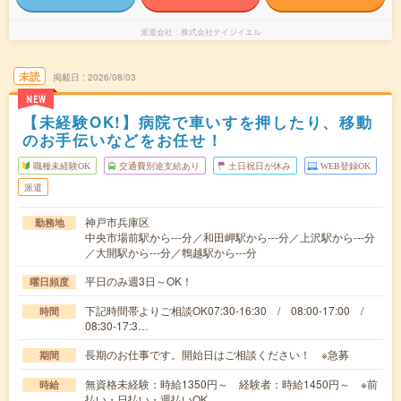
派遣会社
株式会社テイジイエル
未読
掲載日
2026/08/03
NEW
【未経験OK!】病院で車いすを押したり、移動
のお手伝いなどをお任せ！
職種未経験OK
交通費別途支給あり
土日祝日が休み
WEB登録OK
派遣
神戸市兵庫区
勤務地
中央市場前駅から---分／和田岬駅から---分／上沢駅から---分
／大開駅から---分／鵯越駅から---分
平日のみ週3日～OK！
曜日頻度
下記時間帯よりご相談OK07:30-16:30 / 08:00-17:00 /
時間
08:30-17:3…
長期のお仕事です。開始日はご相談ください！ ※急募
期間
無資格未経験：時給1350円～ 経験者：時給1450円～ ※前
時給
払い・日払い・週払いOK