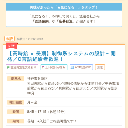
興味があったら「★気になる！」をタップ！
「気になる！」を押しておくと、派遣会社から
「面談確約」
や
「応募歓迎」
が届きます！
未読
掲載日
2026/08/04
NEW
【高時給 × 長期】制御系システムの設計～開
発／C言語経験者歓迎！
交通費別途支給あり
土日祝日が休み
WEB登録OK
派遣
神戸市兵庫区
勤務地
和田岬駅から徒歩5分／御崎公園駅から徒歩11分／中央市場
前駅から徒歩22分／兵庫駅から徒歩30分／大開駅から徒歩
30分
月～金
曜日頻度
8:45～17:15（休憩45分）
時間
長期 ※入社日は相談可能です！
期間