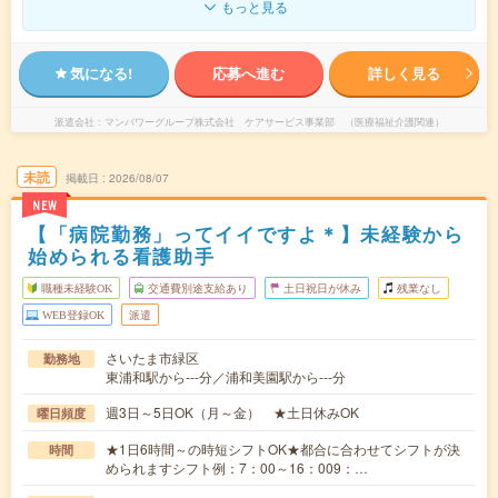
もっと見る
気になる!
応募へ進む
詳しく見る
派遣会社
マンパワーグループ株式会社 ケアサービス事業部 （医療福祉介護関連）
未読
掲載日
2026/08/07
NEW
【「病院勤務」ってイイですよ＊】未経験から
始められる看護助手
職種未経験OK
交通費別途支給あり
土日祝日が休み
残業なし
WEB登録OK
派遣
さいたま市緑区
勤務地
東浦和駅から---分／浦和美園駅から---分
週3日～5日OK（月～金） ★土日休みOK
曜日頻度
★1日6時間～の時短シフトOK★都合に合わせてシフトが決
時間
められますシフト例：7：00～16：009：…