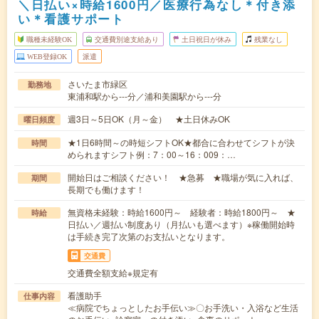
＼日払い×時給1600円／医療行為なし＊付き添
い＊看護サポート
職種未経験OK
交通費別途支給あり
土日祝日が休み
残業なし
WEB登録OK
派遣
さいたま市緑区
勤務地
東浦和駅から---分／浦和美園駅から---分
週3日～5日OK（月～金） ★土日休みOK
曜日頻度
★1日6時間～の時短シフトOK★都合に合わせてシフトが決
時間
められますシフト例：7：00～16：009：…
開始日はご相談ください！ ★急募 ★職場が気に入れば、
期間
長期でも働けます！
無資格未経験：時給1600円～ 経験者：時給1800円～ ★
時給
日払い／週払い制度あり（月払いも選べます）※稼働開始時
は手続き完了次第のお支払いとなります。
交通費
交通費全額支給※規定有
看護助手
仕事内容
≪病院でちょっとしたお手伝い≫〇お手洗い・入浴など生活