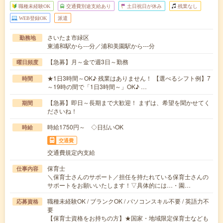
職種未経験OK
交通費別途支給あり
土日祝日が休み
残業なし
WEB登録OK
派遣
さいたま市緑区
勤務地
東浦和駅から---分／浦和美園駅から---分
【急募】月～金で週3日～勤務
曜日頻度
★1日3時間～OK♪ 残業はありません！ 【選べるシフト例】7
時間
～19時の間で「1日3時間～」OK♪ …
【急募】即日～長期まで大歓迎！ まずは、希望を聞かせてく
期間
ださいね！
時給1750円～ ◇日払いOK
時給
交通費
交通費規定内支給
保育士
仕事内容
＼保育士さんのサポート／担任を持たれている保育士さんの
サポートをお願いいたします！▽具体的には…・園…
職種未経験OK / ブランクOK / パソコンスキル不要 / 英語力不
応募資格
要
【保育士資格をお持ちの方】★国家・地域限定保育士なども