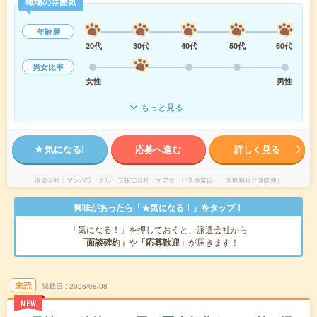
職場の雰囲気
年齢層
20代
30代
40代
50代
60代
男女比率
女性
男性
もっと見る
気になる!
応募へ進む
詳しく見る
派遣会社
マンパワーグループ株式会社 ケアサービス事業部 （医療福祉介護関連）
興味があったら「★気になる！」をタップ！
「気になる！」を押しておくと、派遣会社から
「面談確約」
や
「応募歓迎」
が届きます！
未読
掲載日
2026/08/08
NEW