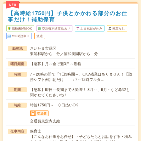
NEW
【高時給1750円】子供とかかわる部分のお仕
事だけ！補助保育
職種未経験OK
交通費別途支給あり
土日祝日が休み
残業なし
WEB登録OK
派遣
さいたま市緑区
勤務地
東浦和駅から---分／浦和美園駅から---分
【急募】月～金で週3日～勤務
曜日頻度
7～20時の間で「1日3時間～」OK♪残業はありません！【勤
時間
務シフト例】朝だけ ：7～12時フルタ…
【急募】即日～長期まで大歓迎！ 8月～、9月～など希望も
期間
聞かせてくださいね！
時給1750円～ ◇日払いOK
時給
交通費
交通費規定内支給
保育士
仕事内容
【こんなお仕事をお任せ】・子どもたちとお話をする・積み