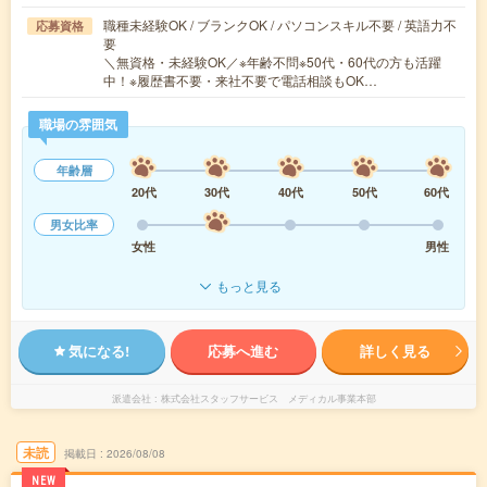
職種未経験OK / ブランクOK / パソコンスキル不要 / 英語力不
応募資格
要
＼無資格・未経験OK／※年齢不問※50代・60代の方も活躍
中！※履歴書不要・来社不要で電話相談もOK…
職場の雰囲気
年齢層
20代
30代
40代
50代
60代
男女比率
女性
男性
もっと見る
気になる!
応募へ進む
詳しく見る
派遣会社
株式会社スタッフサービス メディカル事業本部
未読
掲載日
2026/08/08
NEW