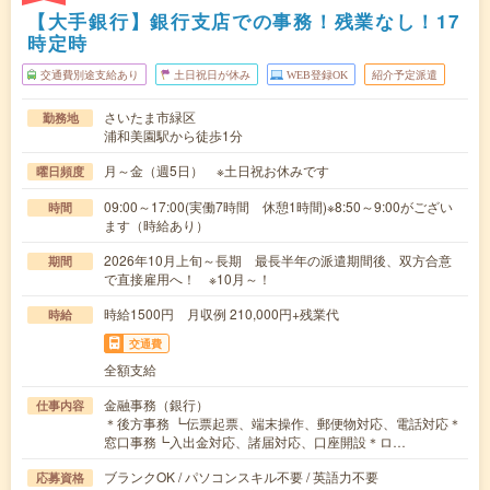
【大手銀行】銀行支店での事務！残業なし！17
時定時
交通費別途支給あり
土日祝日が休み
WEB登録OK
紹介予定派遣
さいたま市緑区
勤務地
浦和美園駅から徒歩1分
月～金（週5日） ※土日祝お休みです
曜日頻度
09:00～17:00(実働7時間 休憩1時間)※8:50～9:00がござい
時間
ます（時給あり）
2026年10月上旬～長期 最長半年の派遣期間後、双方合意
期間
で直接雇用へ！ ※10月～！
時給1500円 月収例 210,000円+残業代
時給
交通費
全額支給
金融事務（銀行）
仕事内容
＊後方事務 ┗伝票起票、端末操作、郵便物対応、電話対応＊
窓口事務┗入出金対応、諸届対応、口座開設＊ロ…
ブランクOK / パソコンスキル不要 / 英語力不要
応募資格