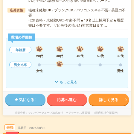
のお手伝い○診察室への付き添い○食事のサポート…
職種未経験OK / ブランクOK / パソコンスキル不要 / 英語力不
応募資格
要
≪無資格・未経験OK≫年齢不問★10名以上採用予定★履歴
書は不要です。▽応募後の流れ1)翌営業日まで…
職場の雰囲気
年齢層
20代
30代
40代
50代
60代
男女比率
女性
男性
もっと見る
気になる!
応募へ進む
詳しく見る
派遣会社
マンパワーグループ株式会社 ケアサービス事業部 （医療福祉介護関連）
未読
掲載日
2026/08/08