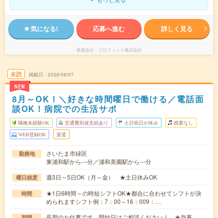
気になる!
応募へ進む
詳しく見る
派遣会社
プロフィット株式会社
未読
掲載日
2026/08/07
NEW
8月～OK！＼好きな時間曜日で働ける／電話面
談OK！病院での生活サポ
職種未経験OK
交通費別途支給あり
土日祝日が休み
残業なし
WEB登録OK
派遣
さいたま市緑区
勤務地
東浦和駅から---分／浦和美園駅から---分
週3日～5日OK（月～金） ★土日休みOK
曜日頻度
★1日6時間～の時短シフトOK★都合に合わせてシフトが決
時間
められますシフト例：7：00～16：009：…
長期のお仕事です。開始日はご相談ください！ ★急募
期間