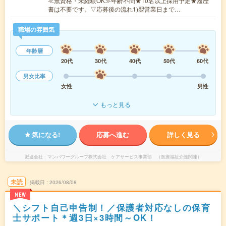
≪無資格・未経験OK≫年齢不問★10名以上採用予定★履歴
書は不要です。▽応募後の流れ1)翌営業日まで…
職場の雰囲気
年齢層
20代
30代
40代
50代
60代
男女比率
女性
男性
もっと見る
気になる!
応募へ進む
詳しく見る
派遣会社
マンパワーグループ株式会社 ケアサービス事業部 （医療福祉介護関連）
未読
掲載日
2026/08/08
NEW
＼シフト自己申告制！／保護者対応なしの保育
士サポート＊週3日×3時間～OK！