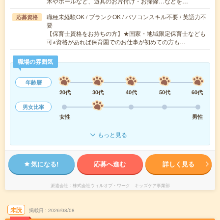
木やボールなど、遊具のお片付け・お掃除…などを…
職種未経験OK / ブランクOK / パソコンスキル不要 / 英語力不
応募資格
要
【保育士資格をお持ちの方】★国家・地域限定保育士なども
可※資格があれば保育園でのお仕事が初めての方も…
職場の雰囲気
年齢層
20代
30代
40代
50代
60代
男女比率
女性
男性
もっと見る
気になる!
応募へ進む
詳しく見る
派遣会社
株式会社ウィルオブ・ワーク キッズケア事業部
未読
掲載日
2026/08/08