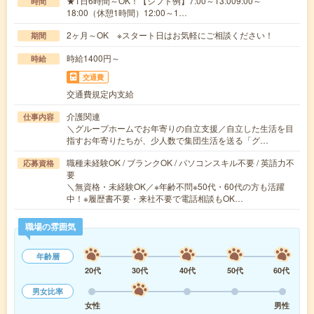
★1日6時間～OK！【シフト例】7:00～13:009:00～
時間
18:00（休憩1時間）12:00～1…
2ヶ月～OK ※スタート日はお気軽にご相談ください！
期間
時給1400円～
時給
交通費
交通費規定内支給
介護関連
仕事内容
＼グループホームでお年寄りの自立支援／自立した生活を目
指すお年寄りたちが、少人数で集団生活を送る「グ…
職種未経験OK / ブランクOK / パソコンスキル不要 / 英語力不
応募資格
要
＼無資格・未経験OK／※年齢不問※50代・60代の方も活躍
中！※履歴書不要・来社不要で電話相談もOK…
職場の雰囲気
年齢層
20代
30代
40代
50代
60代
男女比率
女性
男性