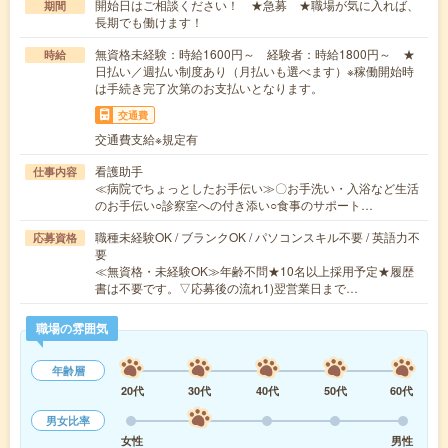
開始日はご相談ください！ ★急募 ★職場が気に入れば、
期間
長期でも働けます！
無資格未経験：時給1600円～ 経験者：時給1800円～ ★
時給
日払い／週払い制度あり（月払いも選べます）※稼働開始時
は手続き完了次第のお支払いとなります。
交通費
交通費支給※規定有
看護助手
仕事内容
≪病院でちょっとしたお手伝い≫〇お手洗い・入浴など生活
のお手伝い○診察室への付き添い○食事のサポート…
職種未経験OK / ブランクOK / パソコンスキル不要 / 英語力不
応募資格
要
≪無資格・未経験OK≫年齢不問★10名以上採用予定★履歴
書は不要です。▽応募後の流れ1)翌営業日まで…
職場の雰囲気
年齢層
20代
30代
40代
50代
60代
男女比率
女性
男性