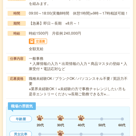
を組みます。
09:00～18:00(実働8時間 休憩1時間)※9時～17時相談可能！
時間
【急募】即日～長期 ※8月～！
期間
時給1500円 月収例 240,000円
時給
交通費
全額支給
一般事務
仕事内容
＊入庫情報の入力＊出荷情報の入力＊商品マスタの登録＊入
庫受付＊電話応対など
職種未経験OK / ブランクOK / パソコンスキル不要 / 英語力不
応募資格
要
※業界未経験OK！※未経験の方で事務チャレンジしたい方も
是非エントリーください※長期ご勤務できる方※…
職場の雰囲気
年齢層
20代
30代
40代
50代
60代
男女比率