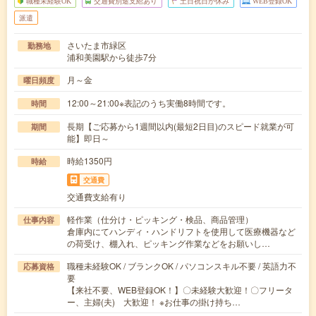
職種未経験OK
交通費別途支給あり
土日祝日が休み
WEB登録OK
派遣
さいたま市緑区
勤務地
浦和美園駅から徒歩7分
月～金
曜日頻度
12:00～21:00※表記のうち実働8時間です。
時間
長期【ご応募から1週間以内(最短2日目)のスピード就業が可
期間
能】即日～
時給1350円
時給
交通費
交通費支給有り
軽作業（仕分け・ピッキング・検品、商品管理）
仕事内容
倉庫内にてハンディ・ハンドリフトを使用して医療機器など
の荷受け、棚入れ、ピッキング作業などをお願いし…
職種未経験OK / ブランクOK / パソコンスキル不要 / 英語力不
応募資格
要
【来社不要、WEB登録OK！】〇未経験大歓迎！〇フリータ
ー、主婦(夫) 大歓迎！ ※お仕事の掛け持ち…