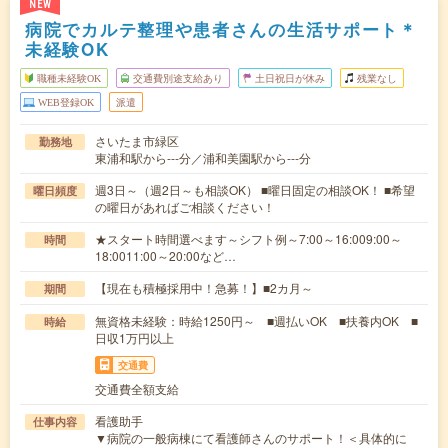
NEW
病院でカルテ整理や患者さんの生活サポート＊
未経験OK
職種未経験OK
交通費別途支給あり
土日祝日が休み
残業なし
WEB登録OK
派遣
さいたま市緑区
勤務地
東浦和駅から---分／浦和美園駅から---分
週3日～（週2日～も相談OK） ■曜日固定の相談OK！ ■希望
曜日頻度
の曜日があればご相談ください！
★スタート時間選べます～シフト例～7:00～16:009:00～
時間
18:0011:00～20:00など…
【現在も積極採用中！急募！】■2カ月～
期間
無資格未経験：時給1250円～ ■週払いOK ■扶養内OK ■
時給
日収1万円以上
交通費
交通費全額支給
看護助手
仕事内容
▼病院の一般病棟にて看護師さんのサポート！＜具体的に