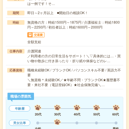
は一例です！そ…
即日～2ヶ月以上 ■開始日の相談OK！
期間
無資格の方：時給1500円～1875円 / 介護福祉士：時給1800
時給
円～2250円 / 初任者以上：時給1600円～2000円
交通費
全額支給
介護関連
仕事内容
／利用者の方の日常生活をサポート！＼▽具体的には…・買
い物や散歩に付き添ったり・折り紙や体操などのレ…
職種未経験OK / ブランクOK / パソコンスキル不要 / 英語力不
応募資格
要
＼無資格＊未経験OK／★年齢不問・ブランクOK★履歴書不
要・来社不要（電話登録OK）★社会保険完備＼…
職場の雰囲気
年齢層
20代
30代
40代
50代
60代
男女比率
女性
男性