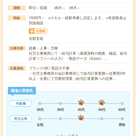
即日～長期 ♯8月～ ♯9月～
期間
1500円～ ※スキル・経験考慮し決定します。 ※有資格者は
時給
別途相談
交通費
全額支給
総務・人事・労務
仕事内容
社労士事務所にて・給与計算（基礎資料の精査、確認、給与
計算ソフトへの入力）・勤怠データ（Excel）…
ブランクOK / 英語力不要
応募資格
・社労士事務所や会計事務所にて給与計算業務へ従事歴3年
以上・企業にて労務管理業（給与計算業務への従事…
職場の雰囲気
年齢層
20代
30代
40代
50代
60代
男女比率
女性
男性
もっと見る