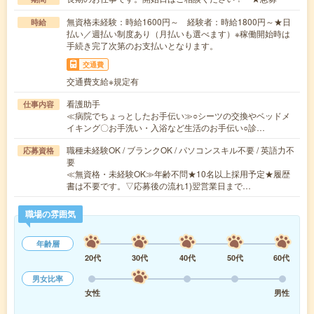
無資格未経験：時給1600円～ 経験者：時給1800円～★日
時給
払い／週払い制度あり（月払いも選べます）※稼働開始時は
手続き完了次第のお支払いとなります。
交通費
交通費支給※規定有
看護助手
仕事内容
≪病院でちょっとしたお手伝い≫○シーツの交換やベッドメ
イキング〇お手洗い・入浴など生活のお手伝い○診…
職種未経験OK / ブランクOK / パソコンスキル不要 / 英語力不
応募資格
要
≪無資格・未経験OK≫年齢不問★10名以上採用予定★履歴
書は不要です。▽応募後の流れ1)翌営業日まで…
職場の雰囲気
年齢層
20代
30代
40代
50代
60代
男女比率
女性
男性