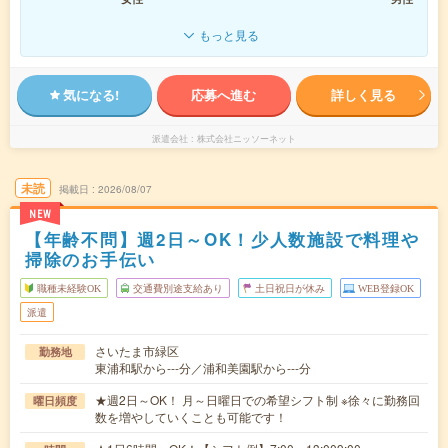
もっと見る
気になる!
応募へ進む
詳しく見る
派遣会社
株式会社ニッソーネット
未読
掲載日
2026/08/07
NEW
【年齢不問】週2日～OK！少人数施設で料理や
掃除のお手伝い
職種未経験OK
交通費別途支給あり
土日祝日が休み
WEB登録OK
派遣
さいたま市緑区
勤務地
東浦和駅から---分／浦和美園駅から---分
★週2日～OK！ 月～日曜日での希望シフト制 ※徐々に勤務回
曜日頻度
数を増やしていくことも可能です！