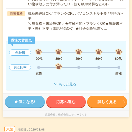
い物や散歩に付き添ったり・折り紙や体操などのレ…
職種未経験OK / ブランクOK / パソコンスキル不要 / 英語力不
応募資格
要
＼無資格＊未経験OK／★年齢不問・ブランクOK★履歴書不
要・来社不要（電話登録OK）★社会保険完備＼…
職場の雰囲気
年齢層
20代
30代
40代
50代
60代
男女比率
女性
男性
もっと見る
気になる!
応募へ進む
詳しく見る
派遣会社
株式会社ニッソーネット
未読
掲載日
2026/08/08