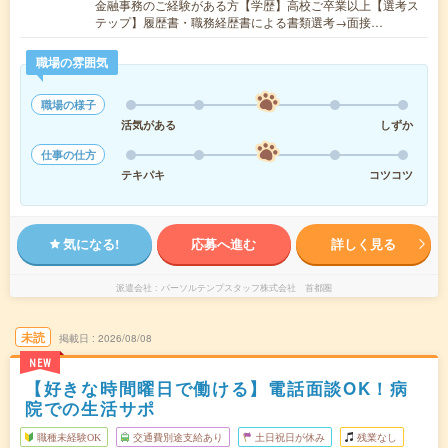
金融事務のご経験がある方【学歴】高校ご卒業以上【選考ス
テップ】履歴書・職務経歴書による書類選考→面接…
職場の雰囲気
職場の様子
活気がある
しずか
仕事の仕方
テキパキ
コツコツ
気になる!
応募へ進む
詳しく見る
派遣会社
パーソルテンプスタッフ株式会社 首都圏
未読
掲載日
2026/08/08
NEW
【好きな時間曜日で働ける】電話面談OK！病
院での生活サポ
職種未経験OK
交通費別途支給あり
土日祝日が休み
残業なし