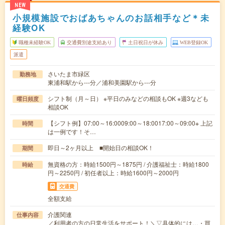
NEW
小規模施設でおばあちゃんのお話相手など＊未
経験OK
職種未経験OK
交通費別途支給あり
土日祝日が休み
WEB登録OK
派遣
さいたま市緑区
勤務地
東浦和駅から---分／浦和美園駅から---分
シフト制（月～日） ※平日のみなどの相談もOK ※週3なども
曜日頻度
相談OK
【シフト例】07:00～16:0009:00～18:0017:00～09:00※ 上記
時間
は一例です！そ…
即日～2ヶ月以上 ■開始日の相談OK！
期間
無資格の方：時給1500円～1875円 / 介護福祉士：時給1800
時給
円～2250円 / 初任者以上：時給1600円～2000円
交通費
全額支給
介護関連
仕事内容
／利用者の方の日常生活をサポート！＼▽具体的には…・買