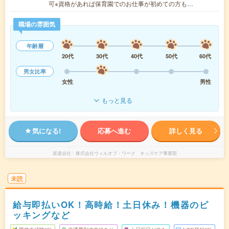
可※資格があれば保育園でのお仕事が初めての方も…
職場の雰囲気
年齢層
20代
30代
40代
50代
60代
男女比率
女性
男性
もっと見る
気になる!
応募へ進む
詳しく見る
派遣会社
株式会社ウィルオブ・ワーク キッズケア事業部
未読
給与即払いOK！高時給！土日休み！機器のピ
ッキングなど