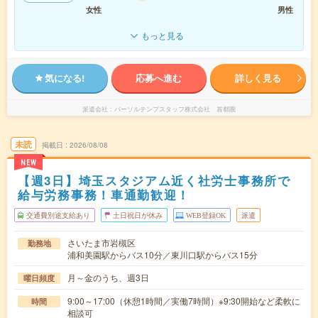
女性
男性
もっと見る
気になる!
応募へ進む
詳しく見る
派遣会社
パーソルテンプスタッフ株式会社 首都圏
未読
掲載日
2026/08/08
NEW
【週3日】埼玉スタジアム近く社労士事務所で
給与労務事務！車通勤歓迎！
交通費別途支給あり
土日祝日が休み
WEB登録OK
派遣
さいたま市岩槻区
勤務地
浦和美園駅からバス10分／東川口駅からバス15分
月～金のうち、週3日
曜日頻度
9:00～17:00（休憩1時間／実働7時間）※9:30開始など柔軟に
時間
相談可