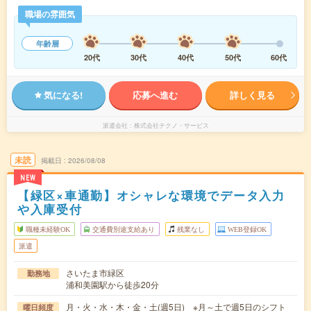
職場の雰囲気
年齢層
20代
30代
40代
50代
60代
気になる!
応募へ進む
詳しく見る
派遣会社
株式会社テクノ・サービス
未読
掲載日
2026/08/08
NEW
【緑区×車通勤】オシャレな環境でデータ入力
や入庫受付
職種未経験OK
交通費別途支給あり
残業なし
WEB登録OK
派遣
さいたま市緑区
勤務地
浦和美園駅から徒歩20分
月・火・水・木・金・土(週5日) ※月～土で週5日のシフト
曜日頻度