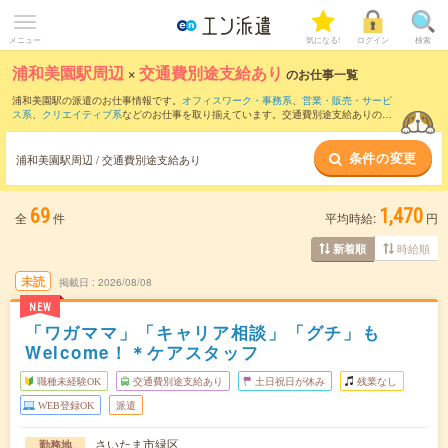
メニュー
気になる!
ログイン
検索
浦和美園駅周辺
×
交通費別途支給あり
のお仕事一覧
浦和美園駅の派遣のお仕事情報です。
オフィスワーク・事務系
、
営業・販売・サービ
ス系
、
クリエイティブ系
などのお仕事を取り揃えています。交通費別途支給ありの条
件の他に、
職種未経験OK
、
友だちと一緒の応募OK
、
残業なし
などのこだわり条件も
取り揃えています。
条件の変更
浦和美園駅周辺 / 交通費別途支給あり
69
1,470
全
件
平均時給:
円
時給順
新着順
未読
掲載日
2026/08/08
NEW
「ワガママ」「キャリア相談」「グチ」も
Welcome！＊ケアスタッフ
職種未経験OK
交通費別途支給あり
土日祝日が休み
残業なし
WEB登録OK
派遣
さいたま市緑区
勤務地