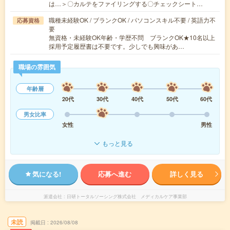
は…＞〇カルテをファイリングする〇チェックシート…
職種未経験OK / ブランクOK / パソコンスキル不要 / 英語力不
応募資格
要
無資格・未経験OK年齢・学歴不問 ブランクOK★10名以上
採用予定履歴書は不要です。少しでも興味があ…
職場の雰囲気
年齢層
20代
30代
40代
50代
60代
男女比率
女性
男性
もっと見る
気になる!
応募へ進む
詳しく見る
派遣会社
日研トータルソーシング株式会社 メディカルケア事業部
未読
掲載日
2026/08/08