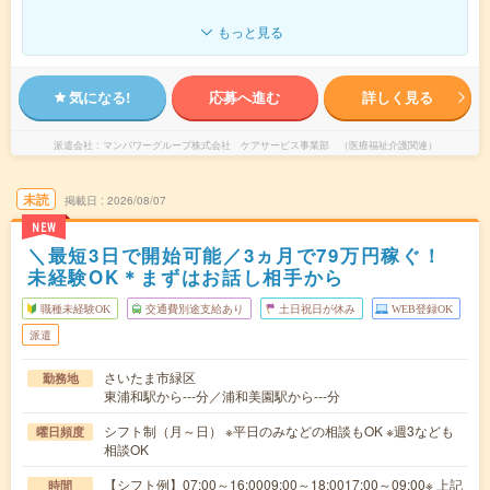
もっと見る
気になる!
応募へ進む
詳しく見る
派遣会社
マンパワーグループ株式会社 ケアサービス事業部 （医療福祉介護関連）
未読
掲載日
2026/08/07
NEW
＼最短3日で開始可能／3ヵ月で79万円稼ぐ！
未経験OK＊まずはお話し相手から
職種未経験OK
交通費別途支給あり
土日祝日が休み
WEB登録OK
派遣
さいたま市緑区
勤務地
東浦和駅から---分／浦和美園駅から---分
シフト制（月～日） ※平日のみなどの相談もOK ※週3なども
曜日頻度
相談OK
【シフト例】07:00～16:0009:00～18:0017:00～09:00※ 上記
時間