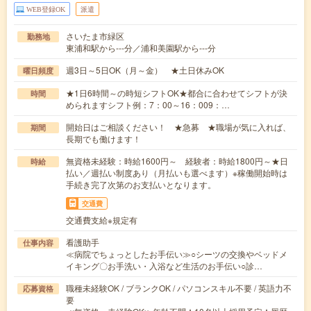
WEB登録OK
派遣
さいたま市緑区
勤務地
東浦和駅から---分／浦和美園駅から---分
週3日～5日OK（月～金） ★土日休みOK
曜日頻度
★1日6時間～の時短シフトOK★都合に合わせてシフトが決
時間
められますシフト例：7：00～16：009：…
開始日はご相談ください！ ★急募 ★職場が気に入れば、
期間
長期でも働けます！
無資格未経験：時給1600円～ 経験者：時給1800円～★日
時給
払い／週払い制度あり（月払いも選べます）※稼働開始時は
手続き完了次第のお支払いとなります。
交通費
交通費支給※規定有
看護助手
仕事内容
≪病院でちょっとしたお手伝い≫○シーツの交換やベッドメ
イキング〇お手洗い・入浴など生活のお手伝い○診…
職種未経験OK / ブランクOK / パソコンスキル不要 / 英語力不
応募資格
要