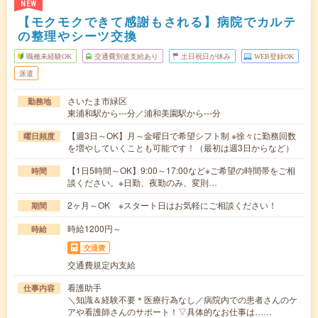
NEW
【モクモクできて感謝もされる】病院でカルテ
の整理やシーツ交換
職種未経験OK
交通費別途支給あり
土日祝日が休み
WEB登録OK
派遣
さいたま市緑区
勤務地
東浦和駅から---分／浦和美園駅から---分
【週3日～OK】月～金曜日で希望シフト制 ※徐々に勤務回数
曜日頻度
を増やしていくことも可能です！（最初は週3日からなど）
【1日5時間～OK】9:00～17:00など※ご希望の時間帯をご相
時間
談ください。※日勤、夜勤のみ、変則…
2ヶ月～OK ※スタート日はお気軽にご相談ください！
期間
時給1200円～
時給
交通費
交通費規定内支給
看護助手
仕事内容
＼知識＆経験不要＊医療行為なし／病院内での患者さんのケ
アや看護師さんのサポート！▽具体的なお仕事は……