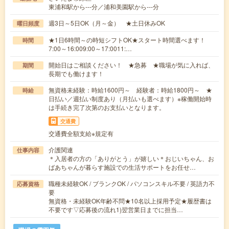
東浦和駅から---分／浦和美園駅から---分
週3日～5日OK（月～金） ★土日休みOK
曜日頻度
★1日6時間～の時短シフトOK★スタート時間選べます！
時間
7:00～16:009:00～17:0011:…
開始日はご相談ください！ ★急募 ★職場が気に入れば、
期間
長期でも働けます！
無資格未経験：時給1600円～ 経験者：時給1800円～ ★
時給
日払い／週払い制度あり（月払いも選べます）※稼働開始時
は手続き完了次第のお支払いとなります。
交通費
交通費全額支給※規定有
介護関連
仕事内容
＊入居者の方の「ありがとう」が嬉しい＊おじいちゃん、お
ばあちゃんが暮らす施設での生活サポートをお任せ…
職種未経験OK / ブランクOK / パソコンスキル不要 / 英語力不
応募資格
要
無資格・未経験OK年齢不問★10名以上採用予定★履歴書は
不要です▽応募後の流れ1)翌営業日までに担当…