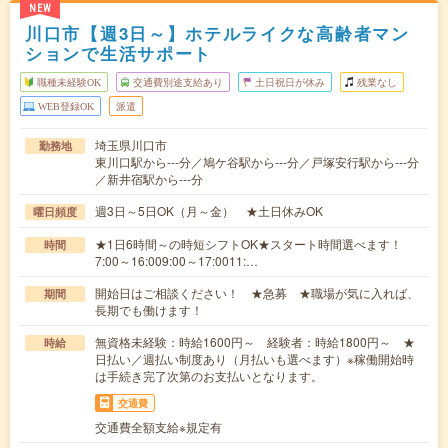
NEW
川口市【週3日～】ホテルライクな高齢者マン
ションで生活サポート
職種未経験OK
交通費別途支給あり
土日祝日が休み
残業なし
WEB登録OK
派遣
埼玉県川口市
勤務地
東川口駅から---分／鳩ケ谷駅から---分／戸塚安行駅から---分
／新井宿駅から---分
週3日～5日OK（月～金） ★土日休みOK
曜日頻度
★1日6時間～の時短シフトOK★スタート時間選べます！
時間
7:00～16:009:00～17:0011:…
開始日はご相談ください！ ★急募 ★職場が気に入れば、
期間
長期でも働けます！
無資格未経験：時給1600円～ 経験者：時給1800円～ ★
時給
日払い／週払い制度あり（月払いも選べます）※稼働開始時
は手続き完了次第のお支払いとなります。
交通費
交通費全額支給※規定有