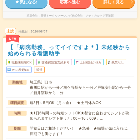
気になる!
応募へ進む
詳しく見る
派遣会社
日研トータルソーシング株式会社 メディカルケア事業部
未読
掲載日
2026/08/07
NEW
【「病院勤務」ってイイですよ＊】未経験から
始められる看護助手
職種未経験OK
交通費別途支給あり
土日祝日が休み
残業なし
WEB登録OK
派遣
埼玉県川口市
勤務地
東川口駅から---分／鳩ケ谷駅から---分／戸塚安行駅から---分
／新井宿駅から---分
週3日～5日OK（月～金） ★土日休みOK
曜日頻度
★1日6時間～の時短シフトOK★都合に合わせてシフトが決
時間
められますシフト例：7：00～16：009：…
開始日はご相談ください！ ★急募 ★職場が気に入れば、
期間
長期でも働けます！