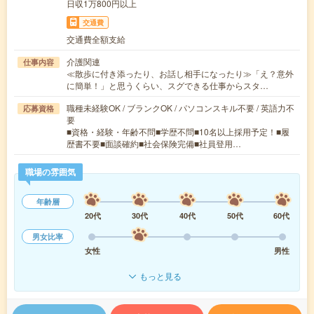
日収1万800円以上
交通費
交通費全額支給
介護関連
仕事内容
≪散歩に付き添ったり、お話し相手になったり≫「え？意外
に簡単！」と思うくらい、スグできる仕事からスタ…
職種未経験OK / ブランクOK / パソコンスキル不要 / 英語力不
応募資格
要
■資格・経験・年齢不問■学歴不問■10名以上採用予定！■履
歴書不要■面談確約■社会保険完備■社員登用…
職場の雰囲気
年齢層
20代
30代
40代
50代
60代
男女比率
女性
男性
もっと見る