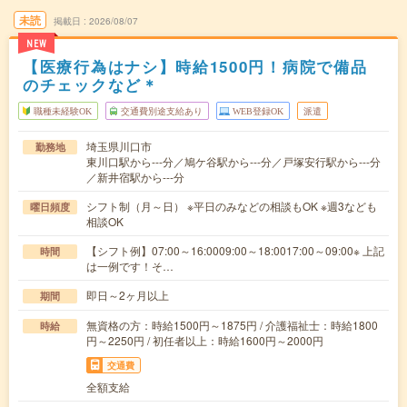
未読
掲載日
2026/08/07
NEW
【医療行為はナシ】時給1500円！病院で備品
のチェックなど＊
職種未経験OK
交通費別途支給あり
WEB登録OK
派遣
埼玉県川口市
勤務地
東川口駅から---分／鳩ケ谷駅から---分／戸塚安行駅から---分
／新井宿駅から---分
シフト制（月～日） ※平日のみなどの相談もOK ※週3なども
曜日頻度
相談OK
【シフト例】07:00～16:0009:00～18:0017:00～09:00※ 上記
時間
は一例です！そ…
即日～2ヶ月以上
期間
無資格の方：時給1500円～1875円 / 介護福祉士：時給1800
時給
円～2250円 / 初任者以上：時給1600円～2000円
交通費
全額支給