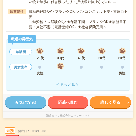
い物や散歩に付き添ったり・折り紙や体操などのレ…
職種未経験OK / ブランクOK / パソコンスキル不要 / 英語力不
応募資格
要
＼無資格＊未経験OK／★年齢不問・ブランクOK★履歴書不
要・来社不要（電話登録OK）★社会保険完備＼…
職場の雰囲気
年齢層
20代
30代
40代
50代
60代
男女比率
女性
男性
もっと見る
気になる!
応募へ進む
詳しく見る
派遣会社
株式会社ニッソーネット
未読
掲載日
2026/08/08