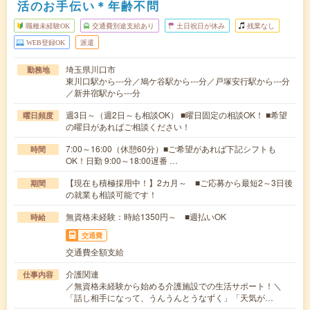
活のお手伝い＊年齢不問
職種未経験OK
交通費別途支給あり
土日祝日が休み
残業なし
WEB登録OK
派遣
埼玉県川口市
勤務地
東川口駅から---分／鳩ケ谷駅から---分／戸塚安行駅から---分
／新井宿駅から---分
週3日～（週2日～も相談OK） ■曜日固定の相談OK！ ■希望
曜日頻度
の曜日があればご相談ください！
7:00～16:00（休憩60分）■ご希望があれば下記シフトも
時間
OK！日勤 9:00～18:00遅番 …
【現在も積極採用中！】2カ月～ ■ご応募から最短2～3日後
期間
の就業も相談可能です！
無資格未経験：時給1350円～ ■週払いOK
時給
交通費
交通費全額支給
介護関連
仕事内容
／無資格未経験から始める介護施設での生活サポート！＼
「話し相手になって、うんうんとうなずく」「天気が…