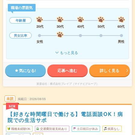
職場の雰囲気
年齢層
20代
30代
40代
50代
60代
男女比率
女性
男性
もっと見る
気になる!
応募へ進む
詳しく見る
派遣会社
株式会社ブレイブ（マイナビグループ）
未読
掲載日
2026/08/05
NEW
【好きな時間曜日で働ける】電話面談OK！病
院での生活サポ
職種未経験OK
交通費別途支給あり
土日祝日が休み
残業なし