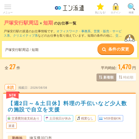
メニュー
気になる!
ログイン
検索
戸塚安行駅周辺
×
短期
のお仕事一覧
戸塚安行駅の派遣のお仕事情報です。
オフィスワーク・事務系
、
営業・販売・サービ
ス系
、
クリエイティブ系
などのお仕事を取り揃えています。短期の条件の他に、
交通
費別途支給あり
、
職種未経験OK
、
友だちと一緒の応募OK
などでもお探し頂けます。
条件の変更
戸塚安行駅周辺 / 短期
27
1,470
全
件
平均時給:
円
時給順
新着順
未読
掲載日
2026/08/08
NEW
【週2日～＆土日休】料理の手伝いなど少人数
の施設で自立を支援
交通費別途支給あり
土日祝日が休み
残業なし
WEB登録OK
派遣
埼玉県川口市
勤務地