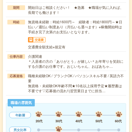
開始日はご相談ください！ ★急募 ★職場が気に入れば、
期間
長期でも働けます！
無資格未経験：時給1600円～ 経験者：時給1800円～★日
時給
払い／週払い制度あり（月払いも選べます）※稼働開始時は
手続き完了次第のお支払いとなります。
交通費
交通費全額支給※規定有
介護関連
仕事内容
＊入居者の方の「ありがとう」が嬉しい＊お年寄りを笑顔に
する介護のお仕事です。おじいちゃん、おばあちゃ…
職種未経験OK / ブランクOK / パソコンスキル不要 / 英語力不
応募資格
要
無資格・未経験OK年齢不問★10名以上採用予定★履歴書は
不要です▽応募後の流れ1)翌営業日までに担当…
職場の雰囲気
年齢層
20代
30代
40代
50代
60代
男女比率