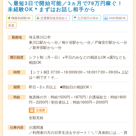
＼最短3日で開始可能／3ヵ月で79万円稼ぐ！
未経験OK＊まずはお話し相手から
職種未経験OK
交通費別途支給あり
土日祝日が休み
WEB登録OK
派遣
埼玉県川口市
勤務地
東川口駅から---分／鳩ケ谷駅から---分／戸塚安行駅から---分
／新井宿駅から---分
シフト制（月～日） ※平日のみなどの相談もOK ※週3なども
曜日頻度
相談OK
【シフト例】07:00～16:0009:00～18:0017:00～09:00※ 上記
時間
は一例です！そ…
即日～2ヶ月以上 ■開始日の相談OK！
期間
無資格の方：時給1500円～1875円 / 介護福祉士：時給1800
時給
円～2250円 / 初任者以上：時給1600円～2000円
交通費
全額支給
介護関連
仕事内容
／利用者の方の日常生活をサポート！＼▽具体的には…・買