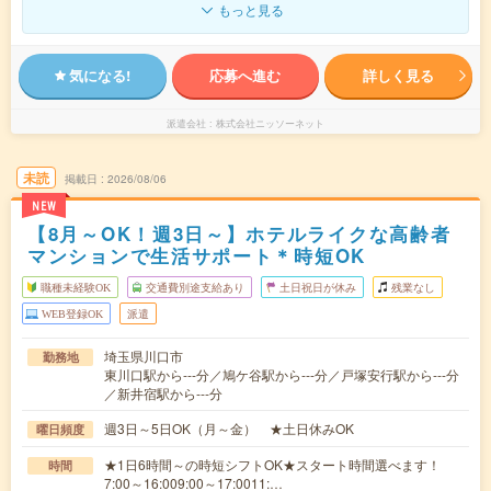
もっと見る
気になる!
応募へ進む
詳しく見る
派遣会社
株式会社ニッソーネット
未読
掲載日
2026/08/06
NEW
【8月～OK！週3日～】ホテルライクな高齢者
マンションで生活サポート＊時短OK
職種未経験OK
交通費別途支給あり
土日祝日が休み
残業なし
WEB登録OK
派遣
埼玉県川口市
勤務地
東川口駅から---分／鳩ケ谷駅から---分／戸塚安行駅から---分
／新井宿駅から---分
週3日～5日OK（月～金） ★土日休みOK
曜日頻度
★1日6時間～の時短シフトOK★スタート時間選べます！
時間
7:00～16:009:00～17:0011:…