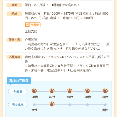
即日～2ヶ月以上 ■開始日の相談OK！
期間
無資格の方：時給1500円～1875円 / 介護福祉士：時給1800
時給
円～2250円 / 初任者以上：時給1600円～2000円
交通費
全額支給
介護関連
仕事内容
／利用者の方の日常生活をサポート！＼▽具体的には…・買
い物や散歩に付き添ったり・折り紙や体操などのレ…
職種未経験OK / ブランクOK / パソコンスキル不要 / 英語力不
応募資格
要
＼無資格＊未経験OK／★年齢不問・ブランクOK★履歴書不
要・来社不要（電話登録OK）★社会保険完備＼…
職場の雰囲気
年齢層
20代
30代
40代
50代
60代
男女比率
女性
男性