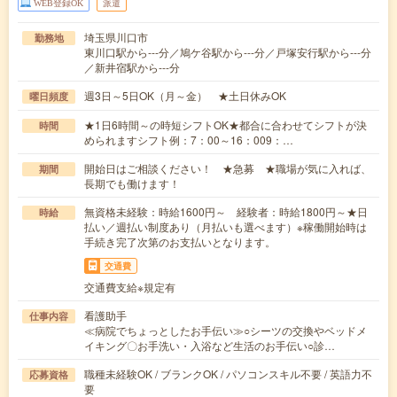
WEB登録OK
派遣
埼玉県川口市
勤務地
東川口駅から---分／鳩ケ谷駅から---分／戸塚安行駅から---分
／新井宿駅から---分
週3日～5日OK（月～金） ★土日休みOK
曜日頻度
★1日6時間～の時短シフトOK★都合に合わせてシフトが決
時間
められますシフト例：7：00～16：009：…
開始日はご相談ください！ ★急募 ★職場が気に入れば、
期間
長期でも働けます！
無資格未経験：時給1600円～ 経験者：時給1800円～★日
時給
払い／週払い制度あり（月払いも選べます）※稼働開始時は
手続き完了次第のお支払いとなります。
交通費
交通費支給※規定有
看護助手
仕事内容
≪病院でちょっとしたお手伝い≫○シーツの交換やベッドメ
イキング〇お手洗い・入浴など生活のお手伝い○診…
職種未経験OK / ブランクOK / パソコンスキル不要 / 英語力不
応募資格
要