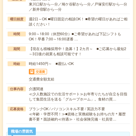
東川口駅から---分／鳩ケ谷駅から---分／戸塚安行駅から---分
／新井宿駅から---分
週2日～OK ■曜日固定の相談OK！ ■希望の曜日があればご相
曜日頻度
談ください！
9:00～18:00（休憩60分）■ご希望があれば下記シフトも
時間
OK！早番 7:00～16:00遅番 …
【現在も積極採用中！急募！】2カ月～ ■ご応募から最短2
期間
～3日後の就業も相談可能です！
時給1450円～ ■週払いOK
時給
交通費
交通費全額支給
介護関連
仕事内容
≪少人数施設での生活サポート≫お年寄りたちが自立を目指
して集団生活を送る「グループホーム」。食材の買…
ブランクOK / パソコンスキル不要 / 英語力不要
応募資格
≪年齢・学歴不問！≫■資格と実務経験をお持ちの方＊履歴
書不要＊面談確約≪待遇≫・社会保険完備・社員登…
職場の雰囲気