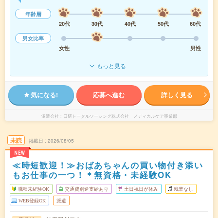
年齢層
20代
30代
40代
50代
60代
男女比率
女性
男性
もっと見る
気になる!
応募へ進む
詳しく見る
派遣会社
日研トータルソーシング株式会社 メディカルケア事業部
未読
掲載日
2026/08/05
NEW
≪時短歓迎！≫おばあちゃんの買い物付き添い
もお仕事の一つ！＊無資格・未経験OK
職種未経験OK
交通費別途支給あり
土日祝日が休み
残業なし
WEB登録OK
派遣