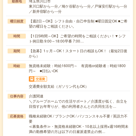
埼玉県川口市
勤務地
東川口駅から---分／鳩ケ谷駅から---分／戸塚安行駅から---分
／新井宿駅から---分
【週2日～OK】シフト自由・自己申告制 ■曜日固定OK ■ご希
曜日頻度
望の曜日をご相談ください。
【1日5時間～OK】ご希望の時間をご相談ください！▼シフ
時間
ト例日勤 9:00～18:00早番 7:00…
【急募】1ヶ月～OK！スタート日の相談もOK！（最短2日後
期間
から）
無資格未経験：時給1600円～ 有資格or経験者：時給1800
時給
円～ ■日払いOK
交通費
交通費全額支給（ガソリン代もOK）
介護関連
仕事内容
＼グループホームでの生活サポート／介護度が低く、自立を
目指すお年寄りが、他の利用者さんとの共同生活を…
職種未経験OK / ブランクOK / パソコンスキル不要 / 英語力不
応募資格
要
≪募集条件≫・無資格未経験OK・10名以上採用※週16時間未
満の勤務希望の方は以下の日雇派遣禁止の例…