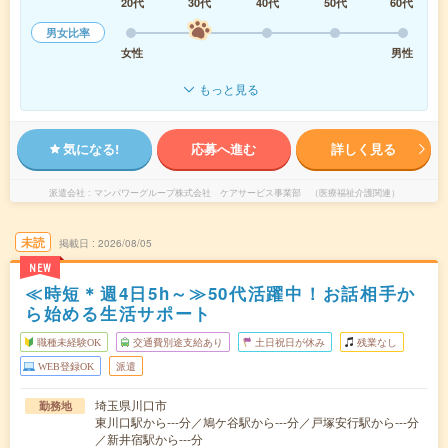
20代
30代
40代
50代
60代
男女比率
女性
男性
もっと見る
気になる!
応募へ進む
詳しく見る
派遣会社
マンパワーグループ株式会社 ケアサービス事業部 （医療福祉介護関連）
未読
掲載日
2026/08/05
NEW
≪時短＊週4日5h～≫50代活躍中！お話相手か
ら始める生活サポート
職種未経験OK
交通費別途支給あり
土日祝日が休み
残業なし
WEB登録OK
派遣
埼玉県川口市
勤務地
東川口駅から---分／鳩ケ谷駅から---分／戸塚安行駅から---分
／新井宿駅から---分