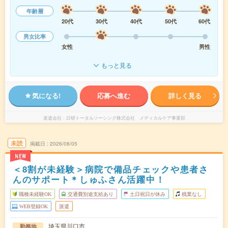
年齢層
20代
30代
40代
50代
60代
男女比率
女性
男性
もっと見る
気になる!
応募へ進む
詳しく見る
派遣会社
日研トータルソーシング株式会社 メディカルケア事業部
未読
掲載日
2026/08/05
NEW
＜8割が未経験＞病院で備品チェックや患者さ
んのサポート＊しゅふさん活躍中！
職種未経験OK
交通費別途支給あり
土日祝日が休み
残業なし
WEB登録OK
派遣
埼玉県川口市
勤務地