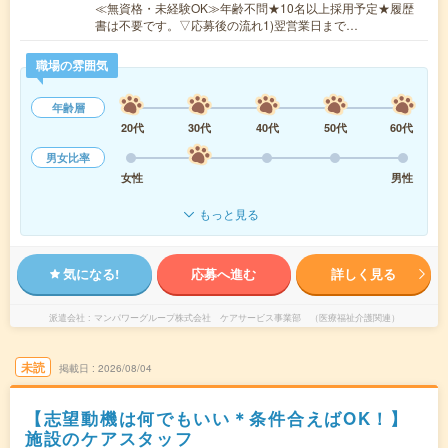
≪無資格・未経験OK≫年齢不問★10名以上採用予定★履歴
書は不要です。▽応募後の流れ1)翌営業日まで…
職場の雰囲気
年齢層
20代
30代
40代
50代
60代
男女比率
女性
男性
もっと見る
気になる!
応募へ進む
詳しく見る
派遣会社
マンパワーグループ株式会社 ケアサービス事業部 （医療福祉介護関連）
未読
掲載日
2026/08/04
【志望動機は何でもいい＊条件合えばOK！】
施設のケアスタッフ