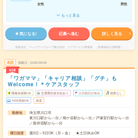
女性
男性
もっと見る
気になる!
応募へ進む
詳しく見る
派遣会社
マンパワーグループ株式会社 ケアサービス事業部 （医療福祉介護関連）
未読
掲載日
2026/08/06
NEW
「ワガママ」「キャリア相談」「グチ」も
Welcome！＊ケアスタッフ
職種未経験OK
交通費別途支給あり
土日祝日が休み
残業なし
WEB登録OK
派遣
埼玉県川口市
勤務地
東川口駅から---分／鳩ケ谷駅から---分／戸塚安行駅から---分
／新井宿駅から---分
週3日～5日OK（月～金） ★土日休みOK
曜日頻度