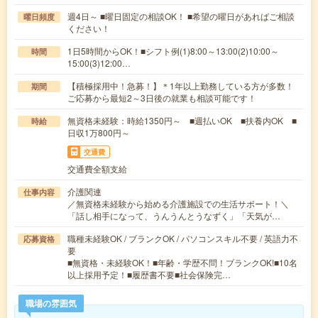
週4日～ ■曜日固定の相談OK！ ■希望の曜日があればご相談
曜日頻度
ください！
1日5時間からOK！■シフト例(1)8:00～13:00(2)10:00～
時間
15:00(3)12:00…
【積極採用中！急募！】＊1年以上勤務している方が多数！
期間
ご応募から最短2～3日後の就業も相談可能です！
無資格未経験：時給1350円～ ■週払いOK ■扶養内OK ■
時給
日収1万800円～
交通費
交通費全額支給
介護関連
仕事内容
／無資格未経験から始める介護施設での生活サポート！＼
「話し相手になって、うんうんとうなずく」「天気が…
職種未経験OK / ブランクOK / パソコンスキル不要 / 英語力不
応募資格
要
■無資格・未経験OK！■年齢・学歴不問！ブランクOK!■10名
以上採用予定！■履歴書不要■社会保険完…
職場の雰囲気