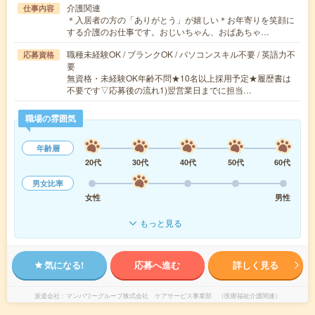
介護関連
仕事内容
＊入居者の方の「ありがとう」が嬉しい＊お年寄りを笑顔に
する介護のお仕事です。おじいちゃん、おばあちゃ…
職種未経験OK / ブランクOK / パソコンスキル不要 / 英語力不
応募資格
要
無資格・未経験OK年齢不問★10名以上採用予定★履歴書は
不要です▽応募後の流れ1)翌営業日までに担当…
職場の雰囲気
年齢層
20代
30代
40代
50代
60代
男女比率
女性
男性
もっと見る
気になる!
応募へ進む
詳しく見る
派遣会社
マンパワーグループ株式会社 ケアサービス事業部 （医療福祉介護関連）