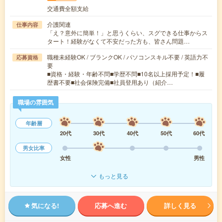
交通費全額支給
介護関連
仕事内容
「え？意外に簡単！」と思うくらい、スグできる仕事からス
タート！経験がなくて不安だった方も、皆さん問題…
職種未経験OK / ブランクOK / パソコンスキル不要 / 英語力不
応募資格
要
■資格・経験・年齢不問■学歴不問■10名以上採用予定！■履
歴書不要■社会保険完備■社員登用あり（紹介…
職場の雰囲気
年齢層
20代
30代
40代
50代
60代
男女比率
女性
男性
もっと見る
気になる!
応募へ進む
詳しく見る