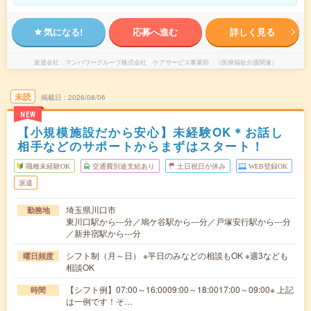
気になる!
応募へ進む
詳しく見る
派遣会社
マンパワーグループ株式会社 ケアサービス事業部 （医療福祉介護関連）
未読
掲載日
2026/08/06
NEW
【小規模施設だから安心】未経験OK＊お話し
相手などのサポートからまずはスタート！
職種未経験OK
交通費別途支給あり
土日祝日が休み
WEB登録OK
派遣
埼玉県川口市
勤務地
東川口駅から---分／鳩ケ谷駅から---分／戸塚安行駅から---分
／新井宿駅から---分
シフト制（月～日） ※平日のみなどの相談もOK ※週3なども
曜日頻度
相談OK
【シフト例】07:00～16:0009:00～18:0017:00～09:00※ 上記
時間
は一例です！そ…