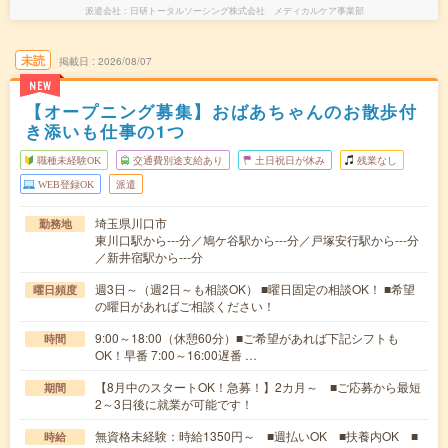
派遣会社
日研トータルソーシング株式会社 メディカルケア事業部
未読
掲載日
2026/08/07
NEW
【オープニング募集】おばあちゃんのお散歩付
き添いも仕事の1つ
職種未経験OK
交通費別途支給あり
土日祝日が休み
残業なし
WEB登録OK
派遣
埼玉県川口市
勤務地
東川口駅から---分／鳩ケ谷駅から---分／戸塚安行駅から---分
／新井宿駅から---分
週3日～（週2日～も相談OK） ■曜日固定の相談OK！ ■希望
曜日頻度
の曜日があればご相談ください！
9:00～18:00（休憩60分）■ご希望があれば下記シフトも
時間
OK！早番 7:00～16:00遅番 …
【8月中のスタートOK！急募！】2カ月～ ■ご応募から最短
期間
2～3日後に就業が可能です！
無資格未経験：時給1350円～ ■週払いOK ■扶養内OK ■
時給