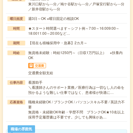
東川口駅から---分／鳩ケ谷駅から---分／戸塚安行駅から---分
／新井宿駅から---分
週3日～OK ※曜日固定の相談OK
曜日頻度
★スタート時間選べます～シフト例～7:00～16:009:00～
時間
18:0011:00～20:00など…
【現在も積極採用中・急募】2カ月～
期間
無資格未経験：時給1250円～（日収1万円以上） ※扶養内
時給
OK
交通費
交通費全額支給
看護助手
仕事内容
＼看護師さんのサポート業務／医療行為は一切なし人の命を
預かるような難しい仕事ではなく、患者様が快適に…
職種未経験OK / ブランクOK / パソコンスキル不要 / 英語力不
応募資格
要
無資格・未経験OK年齢・学歴不問 ブランクOK★10名以上
採用予定履歴書は不要です。少しでも興味があ…
職場の雰囲気