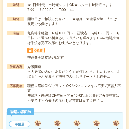
★1日6時間～の時短シフトOK★スタート時間選べます！
時間
7:00～16:009:00～17:0011:…
開始日はご相談ください！ ★急募 ★職場が気に入れば、
期間
長期でも働けます！
無資格未経験：時給1600円～ 経験者：時給1800円～ ★
時給
日払い／週払い制度あり（月払いも選べます）※稼働開始時
は手続き完了次第のお支払いとなります。
交通費
交通費全額支給※規定有
介護関連
仕事内容
＊入居者の方の「ありがとう」が嬉しい＊おじいちゃん、お
ばあちゃんが暮らす施設での生活サポートをお任せ…
職種未経験OK / ブランクOK / パソコンスキル不要 / 英語力不
応募資格
要
無資格・未経験OK年齢不問★10名以上採用予定★履歴書は
不要です▽応募後の流れ1)翌営業日までに担当…
職場の雰囲気
年齢層