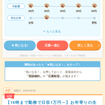
年齢層
20代
30代
40代
50代
60代
男女比率
女性
男性
もっと見る
気になる!
応募へ進む
詳しく見る
派遣会社
日研トータルソーシング株式会社 メディカルケア事業部
興味があったら「★気になる！」をタップ！
「気になる！」を押しておくと、派遣会社から
「面談確約」
や
「応募歓迎」
が届きます！
未読
掲載日
2026/08/08
NEW
【16時まで勤務で日収1万円～】お年寄りの生