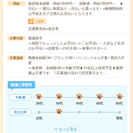
無資格未経験：時給1600円～ 経験者：時給1800円～ ★
時給
日払い／週払い制度あり（月払いも選べます）※稼働開始時
は手続き完了次第のお支払いとなります。
交通費
交通費支給※規定有
看護助手
仕事内容
≪病院でちょっとしたお手伝い≫〇お手洗い・入浴など生活
のお手伝い○診察室への付き添い○食事のサポート…
職種未経験OK / ブランクOK / パソコンスキル不要 / 英語力不
応募資格
要
≪無資格・未経験OK≫年齢不問★10名以上採用予定★履歴
書は不要です。▽応募後の流れ1)翌営業日まで…
職場の雰囲気
年齢層
20代
30代
40代
50代
60代
男女比率
女性
男性
もっと見る