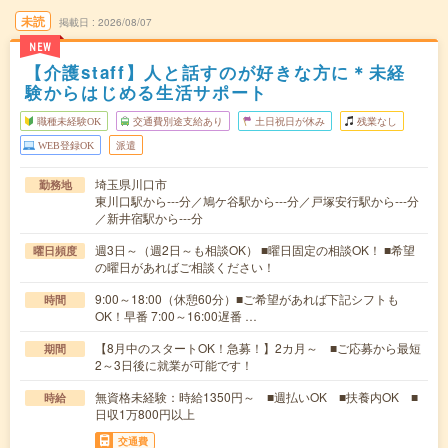
未読
掲載日
2026/08/07
NEW
【介護staff】人と話すのが好きな方に＊未経
験からはじめる生活サポート
職種未経験OK
交通費別途支給あり
土日祝日が休み
残業なし
WEB登録OK
派遣
埼玉県川口市
勤務地
東川口駅から---分／鳩ケ谷駅から---分／戸塚安行駅から---分
／新井宿駅から---分
週3日～（週2日～も相談OK） ■曜日固定の相談OK！ ■希望
曜日頻度
の曜日があればご相談ください！
9:00～18:00（休憩60分）■ご希望があれば下記シフトも
時間
OK！早番 7:00～16:00遅番 …
【8月中のスタートOK！急募！】2カ月～ ■ご応募から最短
期間
2～3日後に就業が可能です！
無資格未経験：時給1350円～ ■週払いOK ■扶養内OK ■
時給
日収1万800円以上
交通費