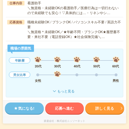
看護助手
仕事内容
＼無資格・未経験OKの看護助手／医療行為は一切行わない
ので未経験でも安心！▽具体的には…・リネンやシ…
職種未経験OK / ブランクOK / パソコンスキル不要 / 英語力不
応募資格
要
＼無資格＊未経験OK／★年齢不問・ブランクOK★履歴書不
要・来社不要（電話登録OK）★社会保険完備＼…
職場の雰囲気
年齢層
20代
30代
40代
50代
60代
男女比率
女性
男性
もっと見る
気になる!
応募へ進む
詳しく見る
派遣会社
株式会社ニッソーネット