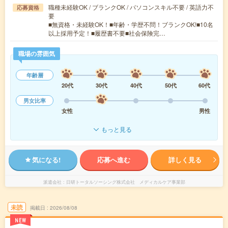
職種未経験OK / ブランクOK / パソコンスキル不要 / 英語力不
応募資格
要
■無資格・未経験OK！■年齢・学歴不問！ブランクOK!■10名
以上採用予定！■履歴書不要■社会保険完…
職場の雰囲気
年齢層
20代
30代
40代
50代
60代
男女比率
女性
男性
もっと見る
気になる!
応募へ進む
詳しく見る
派遣会社
日研トータルソーシング株式会社 メディカルケア事業部
未読
掲載日
2026/08/08
NEW