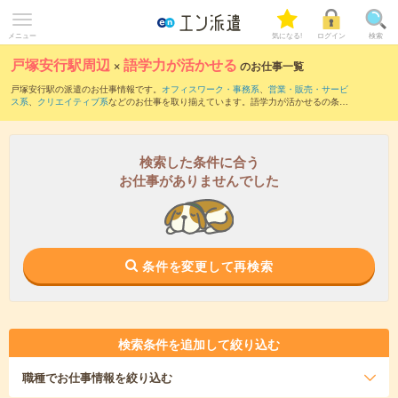
メニュー
気になる!
ログイン
検索
戸塚安行駅周辺
×
語学力が活かせる
のお仕事一覧
戸塚安行駅の派遣のお仕事情報です。
オフィスワーク・事務系
、
営業・販売・サービ
ス系
、
クリエイティブ系
などのお仕事を取り揃えています。語学力が活かせるの条件
の他に、
交通費別途支給あり
、
職種未経験OK
、
友だちと一緒の応募OK
などのこだわ
り条件も取り揃えています。
検索した条件に合う
お仕事がありませんでした
条件を変更して再検索
検索条件を追加して絞り込む
職種
でお仕事情報を絞り込む