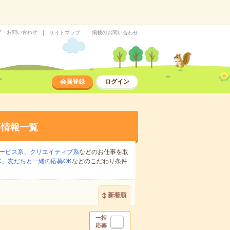
プ・お問い合わせ
サイトマップ
掲載のお問い合わせ
会員登録
ログイン
事情報一覧
ービス系
、
クリエイティブ系
などのお仕事を取
K
、
友だちと一緒の応募OK
などのこだわり条件
新着順
一括
応募