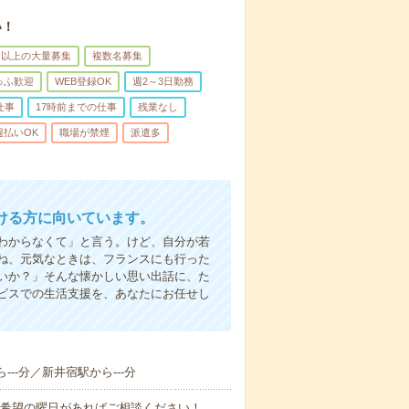
い！
名以上の大量募集
複数名募集
ゅふ歓迎
WEB登録OK
週2～3日勤務
仕事
17時前までの仕事
残業なし
週払いOK
職場が禁煙
派遣多
ける方に向いています。
わからなくて」と言う。けど、自分が若
ね、元気なときは、フランスにも行った
いか？」そんな懐かしい思い出話に、た
ビスでの生活支援を、あなたにお任せし
---分／新井宿駅から---分
！■希望の曜日があればご相談ください！