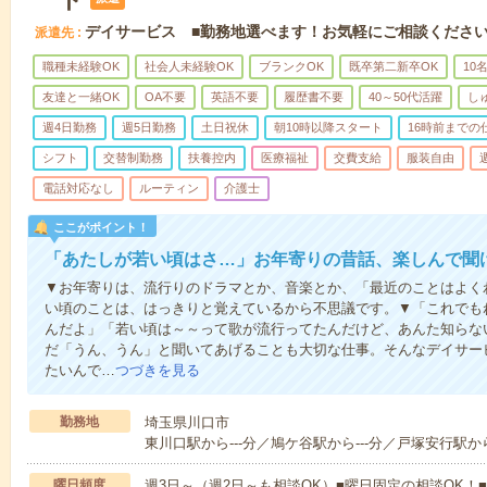
デイサービス ■勤務地選べます！お気軽にご相談くださ
派遣先
職種未経験OK
社会人未経験OK
ブランクOK
既卒第二新卒OK
10
友達と一緒OK
OA不要
英語不要
履歴書不要
40～50代活躍
し
週4日勤務
週5日勤務
土日祝休
朝10時以降スタート
16時前までの
シフト
交替制勤務
扶養控内
医療福祉
交費支給
服装自由
電話対応なし
ルーティン
介護士
ここがポイント！
「あたしが若い頃はさ…」お年寄りの昔話、楽しんで聞
▼お年寄りは、流行りのドラマとか、音楽とか、「最近のことはよく
い頃のことは、はっきりと覚えているから不思議です。▼「これでも
んだよ」「若い頃は～～って歌が流行ってたんだけど、あんた知らな
だ「うん、うん」と聞いてあげることも大切な仕事。そんなデイサー
たいんで…
つづきを見る
勤務地
埼玉県川口市
東川口駅から---分／鳩ケ谷駅から---分／戸塚安行駅から
曜日頻度
週3日～（週2日～も相談OK）■曜日固定の相談OK