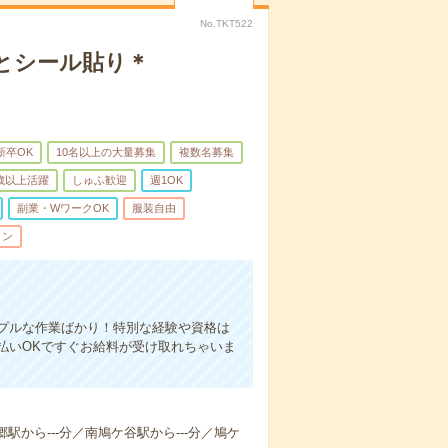
No.TKT522
とシール貼り＊
新卒OK
10名以上の大量募集
複数名募集
0歳以上活躍
しゅふ歓迎
週1OK
副業・WワークOK
服装自由
ィン
プルな作業ばかり！特別な経験や資格は
払いOKですぐお給料が受け取れちゃいま
郷駅から---分／南鳩ケ谷駅から---分／鳩ケ