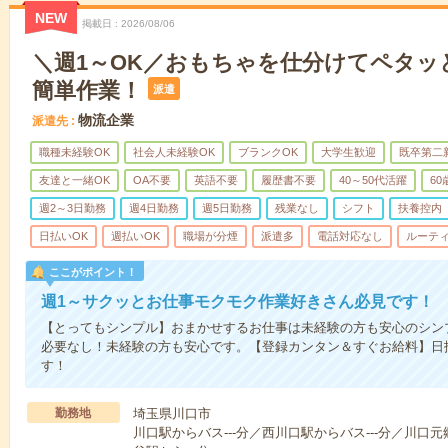
NEW
掲載日
2026/08/06
＼週1～OK／おもちゃを仕分けてペタッ
簡単作業！
派遣
物流企業
派遣先
職種未経験OK
社会人未経験OK
ブランクOK
大学生歓迎
既卒第二
友達と一緒OK
OA不要
英語不要
履歴書不要
40～50代活躍
6
週2～3日勤務
週4日勤務
週5日勤務
残業なし
シフト
扶養控内
日払いOK
週払いOK
職場が分煙
派遣多
電話対応なし
ルーテ
ここがポイント！
週1～サクッとお仕事モクモク作業好きさん必見です！
【とってもシンプル】おまかせするお仕事は未経験の方も安心のシン
必要なし！未経験の方も安心です。【登録カンタン＆すぐお給料】日
す！
勤務地
埼玉県川口市
川口駅からバス---分／西川口駅からバス---分／川口元