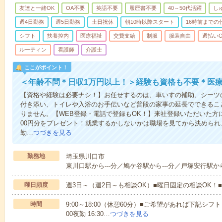
友達と一緒OK
OA不要
英語不要
履歴書不要
40～50代活躍
し
週4日勤務
週5日勤務
土日祝休
朝10時以降スタート
16時前までの
シフト
扶養控内
医療福祉
交費支給
制服
服装自由
週払いO
ルーティン
看護師
介護士
ここがポイント！
＜年齢不問＊日収1万円以上！＞経験も資格も不要＊医
【資格や経験は必要ナシ！】お任せするのは、車いすの補助、シーツ
付き添い、トイレや入浴のお手伝いなど普段の家事の延長でできるこ
りません。【WEB登録・電話で登録もOK！】来社登録いただいた方に
00円分をプレゼント！就業するかしないかは職場を見てから決められ
勤…
つづきを見る
勤務地
埼玉県川口市
東川口駅から---分／鳩ケ谷駅から---分／戸塚安行駅から
曜日頻度
週3日～（週2日～も相談OK）■曜日固定の相談OK
時間
9:00～18:00（休憩60分）■ご希望があれば下記シフトもOK
00夜勤 16:30…
つづきを見る