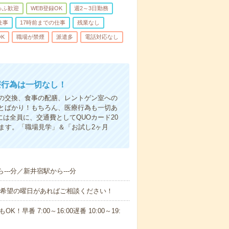
ゅふ歓迎
WEB登録OK
週2～3日勤務
仕事
17時前までの仕事
残業なし
K
職場が禁煙
派遣多
電話対応なし
療行為は一切なし！
の交換、食事の配膳、レントゲン室への
とばかり！もちろん、医療行為も一切あ
は全員に、交通費としてQUOカード20
ます。「職場見学」＆「お試し2ヶ月
---分／新井宿駅から---分
！■希望の曜日があればご相談ください！
！早番 7:00～16:00遅番 10:00～19: