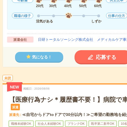
年齢層
男女比率
20代
30代
40代
50代
60代
職場の様子
仕事の仕方
活気がある
しずか
日研トータルソーシング株式会社 メディカルケア事
派遣会社
応募する
気になる！
未読
NEW
掲載日
2026/08/06
【医療行為ナシ＊履歴書不要！】病院で
派遣
≪自宅からドアtoドアで30分以内！≫ご希望の勤務地を紹
派遣先
職種未経験OK
社会人未経験OK
ブランクOK
既卒第二新卒OK
10