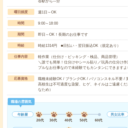
谷駅から---分
曜日頻度
週1日～OK
時間
9:00～18:00
期間
即日～OK！長期のお仕事です
時給
時給1314円 ■日払い・翌日振込OK（規定あり）
仕事内容
軽作業（仕分け・ピッキング・検品、商品管理）
＼誰でも簡単！仕分けやシール貼り／玩具の仕分け作
プルなお仕事なので未経験でもカンタンにできますよ
応募資格
職種未経験OK / ブランクOK / パソコンスキル不要 /
高校生は不可過度な染髪、ヒゲ、ネイルはご遠慮くだ
なため）
職場の雰囲気
年齢層
男女比率
20代
30代
40代
50代
60代