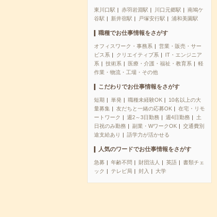
東川口駅
赤羽岩淵駅
川口元郷駅
南鳩ケ
谷駅
新井宿駅
戸塚安行駅
浦和美園駅
職種でお仕事情報をさがす
オフィスワーク・事務系
営業・販売・サー
ビス系
クリエイティブ系
IT・エンジニア
系
技術系
医療・介護・福祉・教育系
軽
作業・物流・工場・その他
こだわりでお仕事情報をさがす
短期
単発
職種未経験OK
10名以上の大
量募集
友だちと一緒の応募OK
在宅・リモ
ートワーク
週2～3日勤務
週4日勤務
土
日祝のみ勤務
副業・WワークOK
交通費別
途支給あり
語学力が活かせる
人気のワードでお仕事情報をさがす
急募
年齢不問
財団法人
英語
書類チェ
ック
テレビ局
封入
大学