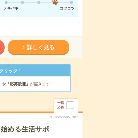
テキパキ
コツコツ
詳しく見る
クリック！
」
や
「応募歓迎」
が届きます！
一括
応募
No.NSGOM05_DDT
ら始める生活サポ