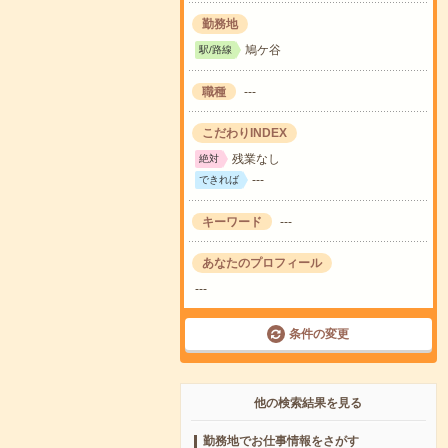
勤務地
鳩ケ谷
駅/路線
職種
---
こだわりINDEX
残業なし
絶対
---
できれば
キーワード
---
あなたのプロフィール
---
条件の変更
他の検索結果を見る
勤務地でお仕事情報をさがす