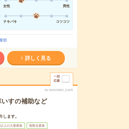
女性
男性
テキパキ
コツコツ
業部
詳しく見る
一括
応募
No.NSGOM05_KJKR
車いすの補助など
介します。
名以上の大量募集
複数名募集