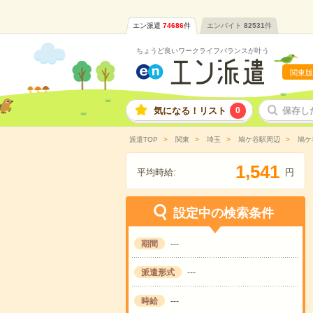
エン派遣
74686
件
エンバイト
82531
件
ちょうど良いワークライフバランスが叶う
関東版
気になる！リスト
0
保存し
派遣TOP
関東
埼玉
鳩ケ谷駅周辺
鳩ケ
,
1
5
4
1
平均時給:
円
設定中の検索条件
期間
---
派遣形式
---
時給
---