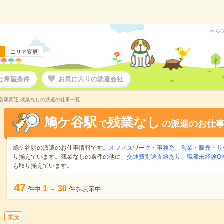
ヘル
エリア変更
た希望条件
お気に入りの派遣会社
谷駅周辺 残業なしの派遣の仕事一覧
鳩ケ谷駅
残業なし
で
の派遣のお仕
鳩ケ谷駅の派遣のお仕事情報です。
オフィスワーク・事務系
、
営業・販売・サ
り揃えています。残業なしの条件の他に、
交通費別途支給あり
、
職種未経験O
も取り揃えています。
47
1
30
件中
～
件を表示中
未読