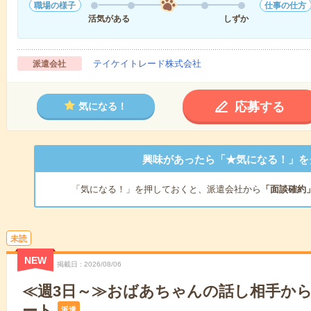
職場の様子
仕事の仕方
活気がある
しずか
テイケイトレード株式会社
派遣会社
応募する
気になる！
興味があったら「★気になる！」を
「気になる！」を押しておくと、派遣会社から
「面談確約
未読
NEW
掲載日
2026/08/06
≪週3日～≫おばあちゃんの話し相手か
ート
派遣