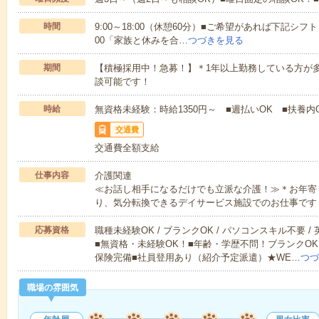
時間
9:00～18:00（休憩60分）■ご希望があれば下記シフトもOK
00「家族と休みを合…
つづきを見る
期間
【積極採用中！急募！】＊1年以上勤務している方が多
談可能です！
時給
無資格未経験：時給1350円～ ■週払いOK ■扶養内O
交通費
交通費全額支給
仕事内容
介護関連
≪お話し相手になるだけでも立派な介護！≫＊お年寄
り、気分転換できるデイサービス施設でのお仕事です
応募資格
職種未経験OK / ブランクOK / パソコンスキル不要 /
■無資格・未経験OK！■年齢・学歴不問！ブランクOK
保険完備■社員登用あり（紹介予定派遣）★WE…
つづ
職場の雰囲気