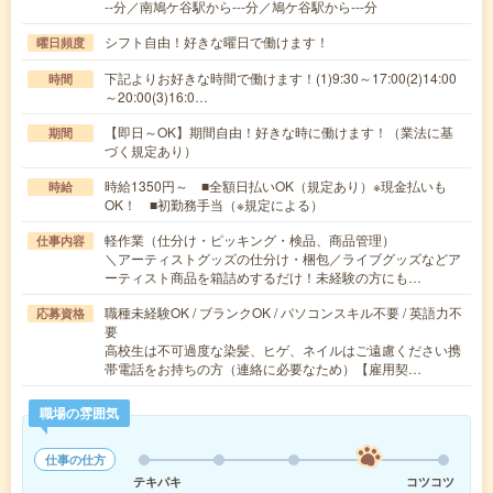
--分／南鳩ケ谷駅から---分／鳩ケ谷駅から---分
シフト自由！好きな曜日で働けます！
曜日頻度
下記よりお好きな時間で働けます！(1)9:30～17:00(2)14:00
時間
～20:00(3)16:0…
【即日～OK】期間自由！好きな時に働けます！（業法に基
期間
づく規定あり）
時給1350円～ ■全額日払いOK（規定あり）※現金払いも
時給
OK！ ■初勤務手当（※規定による）
軽作業（仕分け・ピッキング・検品、商品管理）
仕事内容
＼アーティストグッズの仕分け・梱包／ライブグッズなどア
ーティスト商品を箱詰めするだけ！未経験の方にも…
職種未経験OK / ブランクOK / パソコンスキル不要 / 英語力不
応募資格
要
高校生は不可過度な染髪、ヒゲ、ネイルはご遠慮ください携
帯電話をお持ちの方（連絡に必要なため）【雇用契…
職場の雰囲気
仕事の仕方
テキパキ
コツコツ