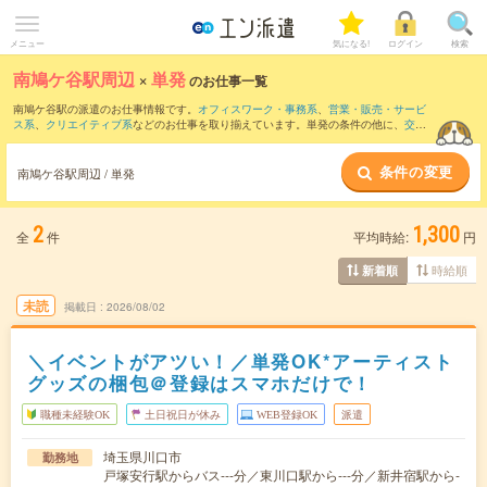
メニュー
気になる!
ログイン
検索
南鳩ケ谷駅周辺
×
単発
のお仕事一覧
南鳩ケ谷駅の派遣のお仕事情報です。
オフィスワーク・事務系
、
営業・販売・サービ
ス系
、
クリエイティブ系
などのお仕事を取り揃えています。単発の条件の他に、
交通
費別途支給あり
、
職種未経験OK
、
友だちと一緒の応募OK
などでもお探し頂けます。
条件の変更
南鳩ケ谷駅周辺 / 単発
2
1,300
全
件
平均時給:
円
時給順
新着順
未読
掲載日
2026/08/02
＼イベントがアツい！／単発OK*アーティスト
グッズの梱包＠登録はスマホだけで！
職種未経験OK
土日祝日が休み
WEB登録OK
派遣
埼玉県川口市
勤務地
戸塚安行駅からバス---分／東川口駅から---分／新井宿駅から-