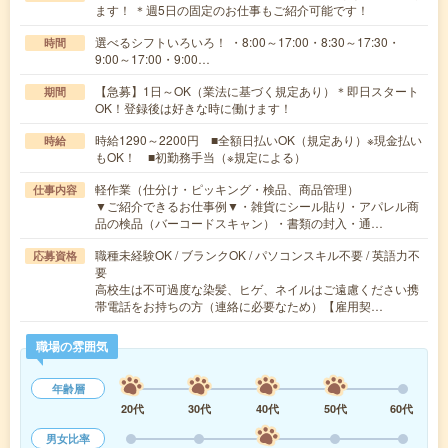
ます！ ＊週5日の固定のお仕事もご紹介可能です！
選べるシフトいろいろ！ ・8:00～17:00・8:30～17:30・
時間
9:00～17:00・9:00…
【急募】1日～OK（業法に基づく規定あり）＊即日スタート
期間
OK！登録後は好きな時に働けます！
時給1290～2200円 ■全額日払いOK（規定あり）※現金払い
時給
もOK！ ■初勤務手当（※規定による）
軽作業（仕分け・ピッキング・検品、商品管理）
仕事内容
▼ご紹介できるお仕事例▼・雑貨にシール貼り・アパレル商
品の検品（バーコードスキャン）・書類の封入・通…
職種未経験OK / ブランクOK / パソコンスキル不要 / 英語力不
応募資格
要
高校生は不可過度な染髪、ヒゲ、ネイルはご遠慮ください携
帯電話をお持ちの方（連絡に必要なため）【雇用契…
職場の雰囲気
年齢層
20代
30代
40代
50代
60代
男女比率