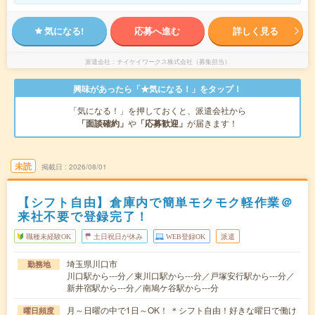
気になる!
応募へ進む
詳しく見る
派遣会社
テイケイワークス株式会社（募集担当）
興味があったら「★気になる！」をタップ！
「気になる！」を押しておくと、派遣会社から
「面談確約」
や
「応募歓迎」
が届きます！
未読
掲載日
2026/08/01
【シフト自由】倉庫内で簡単モクモク軽作業＠
来社不要で登録完了！
職種未経験OK
土日祝日が休み
WEB登録OK
派遣
埼玉県川口市
勤務地
川口駅から---分／東川口駅から---分／戸塚安行駅から---分／
新井宿駅から---分／南鳩ケ谷駅から---分
月～日曜の中で1日～OK！ ＊シフト自由！好きな曜日で働け
曜日頻度