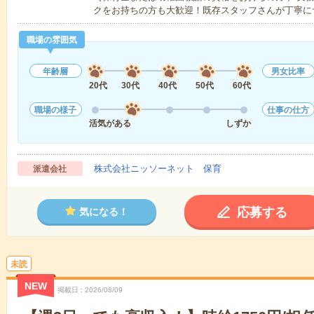
クをお持ちの方も大歓迎！既存スタッフさんが丁寧に
職場の雰囲気
年齢層
男女比率
20代
30代
40代
50代
60代
職場の様子
仕事の仕方
活気がある
しずか
株式会社ニッソーネット 保育
派遣会社
応募する
気になる！
未読
NEW
掲載日
2026/08/09