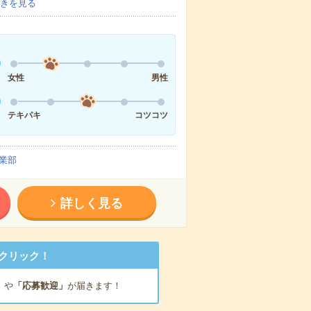
きを見る
女性
男性
テキパキ
コツコツ
業部
詳しく見る
クリック！
」
や
「応募歓迎」
が届きます！