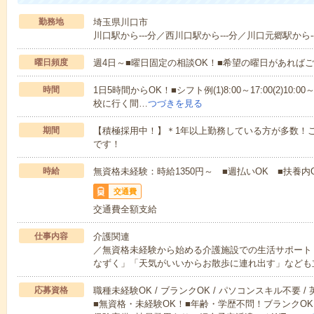
勤務地
埼玉県川口市
川口駅から---分／西川口駅から---分／川口元郷駅から-
曜日頻度
週4日～■曜日固定の相談OK！■希望の曜日があれば
時間
1日5時間からOK！■シフト例(1)8:00～17:00(2)10:00～
校に行く間…
つづきを見る
期間
【積極採用中！】＊1年以上勤務している方が多数！ご
です！
時給
無資格未経験：時給1350円～ ■週払いOK ■扶養内
交通費
交通費全額支給
仕事内容
介護関連
／無資格未経験から始める介護施設での生活サポート
なずく」「天気がいいからお散歩に連れ出す」なども
応募資格
職種未経験OK / ブランクOK / パソコンスキル不要 /
■無資格・未経験OK！■年齢・学歴不問！ブランクOK