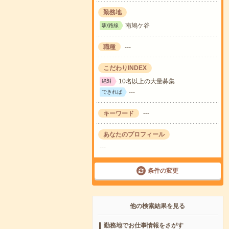
勤務地
南鳩ケ谷
駅/路線
職種
---
こだわりINDEX
10名以上の大量募集
絶対
---
できれば
キーワード
---
あなたのプロフィール
---
条件の変更
他の検索結果を見る
勤務地でお仕事情報をさがす