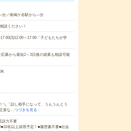
--分／南鳩ケ谷駅から---分
ご相談ください！
17:00(3)12:00～17:00「子どもたちが学
応募から最短2～3日後の就業も相談可能
OK
！＼「話し相手になって、うんうんとう
立派な…
つづきを見る
 英語力不要
!■10名以上採用予定！■履歴書不要■社会