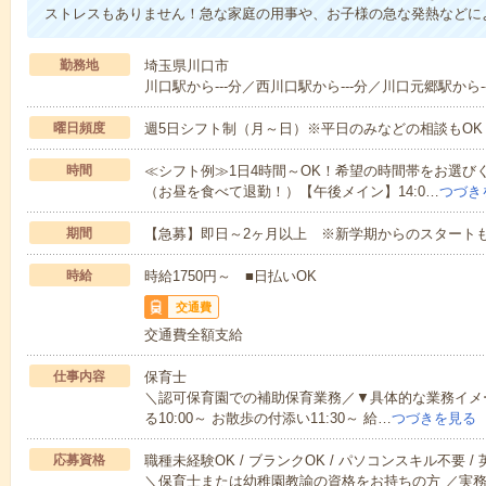
ストレスもありません！急な家庭の用事や、お子様の急な発熱などに
勤務地
埼玉県川口市
川口駅から---分／西川口駅から---分／川口元郷駅から-
曜日頻度
週5日シフト制（月～日）※平日のみなどの相談もOK
時間
≪シフト例≫1日4時間～OK！希望の時間帯をお選びくだ
（お昼を食べて退勤！）【午後メイン】14:0…
つづき
期間
【急募】即日～2ヶ月以上 ※新学期からのスタートも
時給
時給1750円～ ■日払いOK
交通費
交通費全額支給
仕事内容
保育士
＼認可保育園での補助保育業務／▼具体的な業務イメージ
る10:00～ お散歩の付添い11:30～ 給…
つづきを見る
応募資格
職種未経験OK / ブランクOK / パソコンスキル不要 /
＼保育士または幼稚園教諭の資格をお持ちの方 ／実