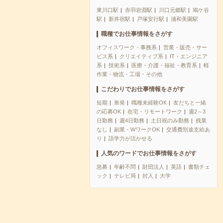
東川口駅
赤羽岩淵駅
川口元郷駅
鳩ケ谷
駅
新井宿駅
戸塚安行駅
浦和美園駅
職種でお仕事情報をさがす
オフィスワーク・事務系
営業・販売・サー
ビス系
クリエイティブ系
IT・エンジニア
系
技術系
医療・介護・福祉・教育系
軽
作業・物流・工場・その他
こだわりでお仕事情報をさがす
短期
単発
職種未経験OK
友だちと一緒
の応募OK
在宅・リモートワーク
週2～3
日勤務
週4日勤務
土日祝のみ勤務
残業
なし
副業・WワークOK
交通費別途支給あ
り
語学力が活かせる
人気のワードでお仕事情報をさがす
急募
年齢不問
財団法人
英語
書類チェ
ック
テレビ局
封入
大学