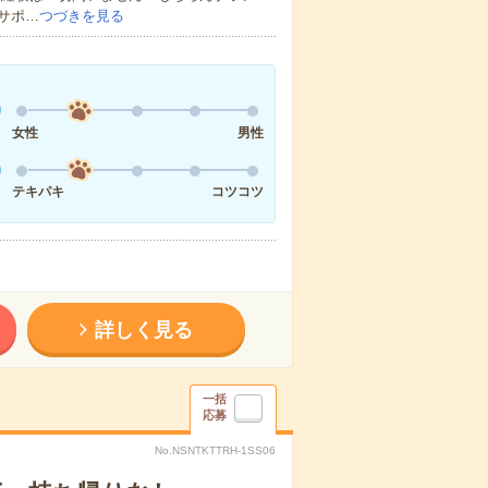
サポ…
つづきを見る
女性
男性
テキパキ
コツコツ
詳しく見る
一括
応募
No.NSNTKTTRH-1SS06