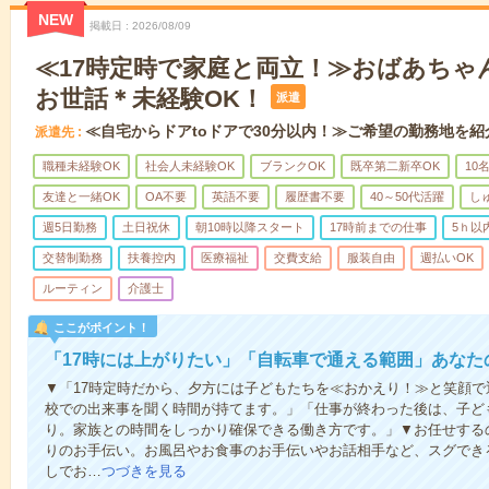
NEW
掲載日
2026/08/09
≪17時定時で家庭と両立！≫おばあちゃ
お世話＊未経験OK！
派遣
≪自宅からドアtoドアで30分以内！≫ご希望の勤務地を紹
派遣先
職種未経験OK
社会人未経験OK
ブランクOK
既卒第二新卒OK
10
友達と一緒OK
OA不要
英語不要
履歴書不要
40～50代活躍
し
週5日勤務
土日祝休
朝10時以降スタート
17時前までの仕事
5ｈ以
交替制勤務
扶養控内
医療福祉
交費支給
服装自由
週払いOK
ルーティン
介護士
ここがポイント！
「17時には上がりたい」「自転車で通える範囲」あなた
▼「17時定時だから、夕方には子どもたちを≪おかえり！≫と笑顔
校での出来事を聞く時間が持てます。」「仕事が終わった後は、子ど
り。家族との時間をしっかり確保できる働き方です。」▼お任せする
りのお手伝い。お風呂やお食事のお手伝いやお話相手など、スグでき
しでお…
つづきを見る