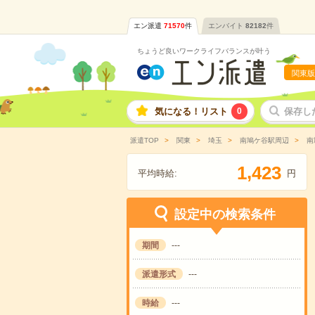
エン派遣
71570
件
エンバイト
82182
件
ちょうど良いワークライフバランスが叶う
関東版
気になる！リスト
0
保存し
派遣TOP
関東
埼玉
南鳩ケ谷駅周辺
南
,
1
4
2
3
平均時給:
円
設定中の検索条件
期間
---
派遣形式
---
時給
---