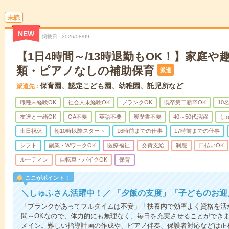
未読
NEW
掲載日
2026/08/09
【1日4時間～/13時退勤もOK！】家庭や
類・ピアノなしの補助保育
派遣
保育園、認定こども園、幼稚園、託児所など
派遣先
職種未経験OK
社会人未経験OK
ブランクOK
既卒第二新卒OK
10
友達と一緒OK
OA不要
英語不要
履歴書不要
40～50代活躍
し
土日祝休
朝10時以降スタート
16時前までの仕事
17時前までの仕事
シフト
副業・WワークOK
医療福祉
交費支給
制服
日払いOK
ルーティン
自転車・バイクOK
保育
ここがポイント！
＼しゅふさん活躍中！／ 「夕飯の支度」「子どものお
「ブランクがあってフルタイムは不安」「扶養内で効率よく資格を活
間～OKなので、体力的にも無理なく、毎日を充実させることができ
メイン。難しい指導計画の作成や、ピアノ伴奏、保護者対応などは正