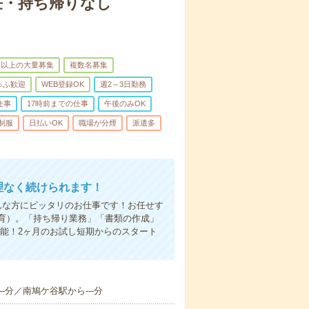
担任・持ち帰りなし
名以上の大量募集
複数名募集
ゅふ歓迎
WEB登録OK
週2～3日勤務
仕事
17時前までの仕事
午後のみOK
制服
日払いOK
職場が分煙
派遣多
無理なく続けられます！
んな方にピッタリのお仕事です！お任せす
育）。「持ち帰り業務」「書類の作成」
能！2ヶ月のお試し短期からのスタート
--分／南鳩ケ谷駅から---分