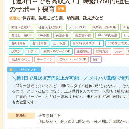
【週3日～でも高収入！】時給1750円/
のサポート保育
派遣
保育園、認定こども園、幼稚園、託児所など
派遣先
職種未経験OK
社会人未経験OK
ブランクOK
既卒第二新卒OK
10
友達と一緒OK
OA不要
英語不要
履歴書不要
40～50代活躍
し
週4日勤務
週5日勤務
土日祝休
朝10時以降スタート
16時前までの
残業少
シフト
副業・WワークOK
医療福祉
交費支給
大手
電話対応なし
ルーティン
自転車・バイクOK
保育
ここがポイント！
＼週3日で月16.8万円以上が可能！／ メリハリ勤務で
「保育士は続けたいけれど、週5フルタイムは体力がもたない…」そ
るのは、クラス担任ではなく、正規職員さんのサポート業務（補助保
「行事のリーダー」などは一切ありません。来社不要のWEB登録も可
も大歓迎です。
勤務地
埼玉県川口市
川口駅から---分／西川口駅から---分／川口元郷駅から-