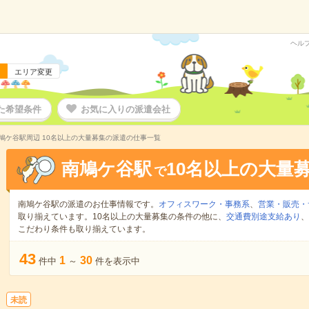
ヘル
エリア変更
た希望条件
お気に入りの派遣会社
鳩ケ谷駅周辺 10名以上の大量募集の派遣の仕事一覧
南鳩ケ谷駅
10名以上の大量
で
南鳩ケ谷駅の派遣のお仕事情報です。
オフィスワーク・事務系
、
営業・販売・
取り揃えています。10名以上の大量募集の条件の他に、
交通費別途支給あり
、
こだわり条件も取り揃えています。
43
1
30
件中
～
件を表示中
未読