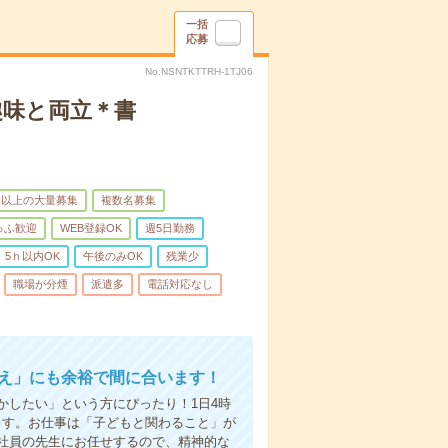
一括
応募
No.NSNTKTTRH-1TJ06
趣味と両立＊書
名以上の大量募集
複数名募集
ゅふ歓迎
WEB登録OK
週5日勤務
5ｈ以内OK
午後のみOK
残業少
職場が分煙
派遣多
電話対応なし
迎え」にも余裕で間に合います！
かしたい」という方にぴったり！1日4時
ます。お仕事は「子どもと関わること」が
社員の先生にお任せするので、精神的な