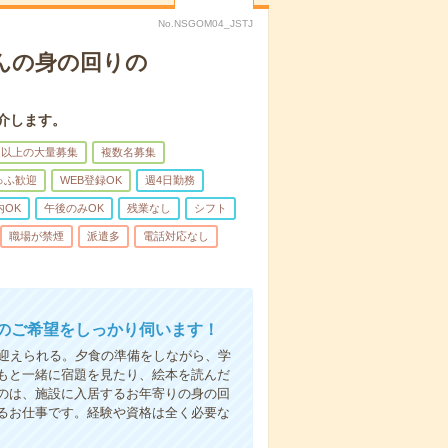
No.NSGOM04_JSTJ
んの身の回りの
介します。
名以上の大量募集
複数名募集
ゅふ歓迎
WEB登録OK
週4日勤務
内OK
午後のみOK
残業なし
シフト
職場が禁煙
派遣多
電話対応なし
のご希望をしっかり伺います！
で迎えられる。夕食の準備をしながら、学
もと一緒に宿題を見たり、絵本を読んだ
のは、施設に入居するお年寄りの身の回
るお仕事です。経験や資格は全く必要な