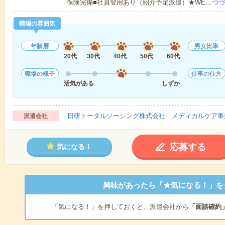
保険完備■社員登用あり（紹介予定派遣）★WE…
つづ
職場の雰囲気
年齢層
男女比率
20代
30代
40代
50代
60代
職場の様子
仕事の仕方
活気がある
しずか
日研トータルソーシング株式会社 メディカルケア事
派遣会社
応募する
気になる！
興味があったら「★気になる！」を
「気になる！」を押しておくと、派遣会社から
「面談確約