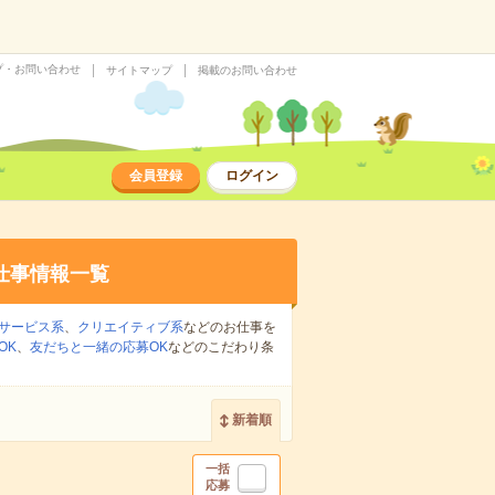
プ・お問い合わせ
サイトマップ
掲載のお問い合わせ
会員登録
ログイン
仕事情報一覧
サービス系
、
クリエイティブ系
などのお仕事を
OK
、
友だちと一緒の応募OK
などのこだわり条
新着順
一括
応募