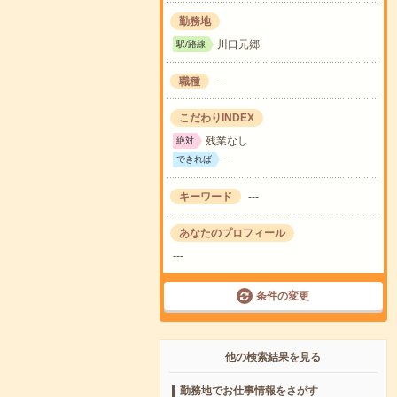
勤務地
川口元郷
駅/路線
職種
---
こだわりINDEX
残業なし
絶対
---
できれば
キーワード
---
あなたのプロフィール
---
条件の変更
他の検索結果を見る
勤務地でお仕事情報をさがす