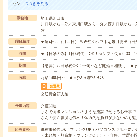
セン…
つづきを見る
勤務地
埼玉県川口市
川口駅から---分／東川口駅から---分／西川口駅から---
分
曜日頻度
★週4日～（月～日） ※希望のシフトを毎月提出（
時間
★【日勤のみ】1日5時間～OK！≪シフト例≫9:00～14:001
期間
【急募】即日勤務OK！中旬～など開始日相談可 ★
時給
時給1800円～ ★日払い/週払いOK
交通費
交通費全額支給
仕事内容
介護関連
まるで高級マンションのような施設で働けるお仕事で
さんの要介護度も低め！体力的な負担が少ないのも魅
応募資格
職種未経験OK / ブランクOK / パソコンスキル不要 /
＜未経験・無資格・ブランクOK！＞・年齢、学歴不問