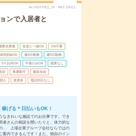
No.CRSTF埼玉_30・MKS【本社】
ションで入居者と
複数名募集
友達と一緒OK
OA不要
WEB登録OK
週4日勤務
週5日勤務
5ｈ以内OK
午後のみOK
残業なし
支給
車通勤可
服装自由
国人
派遣多
電話対応なし
く稼げる＊日払いもOK！
うなきれいな施設でのお仕事です。でき
用者さんの相談を聞いたりと、体力的な
... 上場企業グループ会社ならではの
ご案内できるんです！また、独自のイン