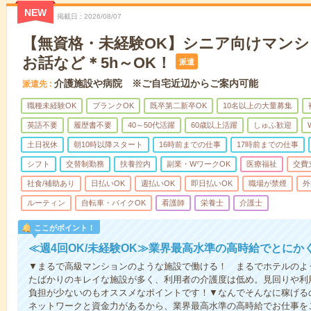
NEW
掲載日
2026/08/07
【無資格・未経験OK】シニア向けマン
お話など＊5h～OK！
派遣
介護施設や病院 ※ご自宅近辺からご案内可能
派遣先
職種未経験OK
ブランクOK
既卒第二新卒OK
10名以上の大量募集
英語不要
履歴書不要
40～50代活躍
60歳以上活躍
しゅふ歓迎
土日祝休
朝10時以降スタート
16時前までの仕事
17時前までの仕事
シフト
交替制勤務
扶養控内
副業・WワークOK
医療福祉
交費
社食/補助あり
日払いOK
週払いOK
即日払いOK
職場が禁煙
外
ルーティン
自転車・バイクOK
看護師
栄養士
介護士
ここがポイント！
≪週4回OK/未経験OK≫業界最高水準の高時給でとにか
▼まるで高級マンションのような施設で働ける！ まるでホテルのよ
たばかりのキレイな施設が多く、利用者の介護度は低め。見回りや利
負担が少ないのもオススメなポイントです！▼なんでそんなに稼げるの
ネットワークと資金力があるから、業界最高水準の高時給でお仕事を