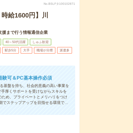
No.BSLFタ100102871
時給1600円】川
支援まで行う情報通信企業
40～50代活躍
しゅふ歓迎
駅歩5分
大手
職場が分煙
派遣多
経験可＆PC基本操作必須
たる基盤を持ち、社会的意義の高い事業を
で手厚くサポートを受けながらスキルを
めのため、プライベートとメリハリをつけ
期でステップアップを目指せる環境で…