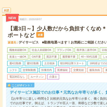
未読
NEW
掲載日
2026/08/07
【週3日～】少人数だから負担すくなめ
ポートなど
派遣
デイサービス ■勤務地選べます！お気軽にご相談くださ
派遣先
職種未経験OK
社会人未経験OK
ブランクOK
既卒第二新卒OK
10
友達と一緒OK
OA不要
英語不要
履歴書不要
40～50代活躍
し
週4日勤務
週5日勤務
土日祝休
朝10時以降スタート
16時前までの
シフト
交替制勤務
扶養控内
医療福祉
交費支給
服装自由
電話対応なし
ルーティン
介護士
ここがポイント！
デイサービス施設でのお仕事＊元気なお年寄りが多く、
【お年寄りに楽しい時間を】比較的元気なお年寄りが多く、働く負担
でのお仕事です。例えば、トランプや百人一首、将棋など少数で楽し