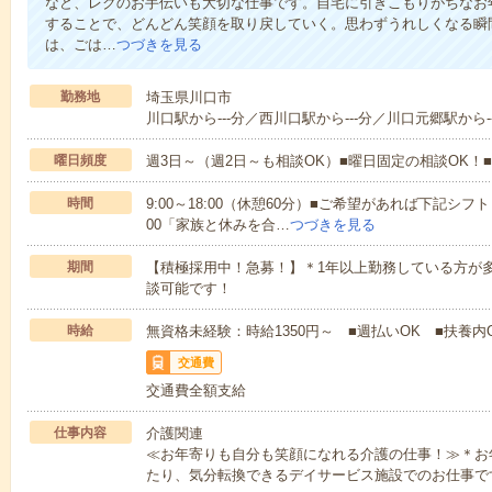
など、レクのお手伝いも大切な仕事です。自宅に引きこもりがちなお
することで、どんどん笑顔を取り戻していく。思わずうれしくなる瞬
は、ごは…
つづきを見る
勤務地
埼玉県川口市
川口駅から---分／西川口駅から---分／川口元郷駅から-
曜日頻度
週3日～（週2日～も相談OK）■曜日固定の相談OK
時間
9:00～18:00（休憩60分）■ご希望があれば下記シフトもOK
00「家族と休みを合…
つづきを見る
期間
【積極採用中！急募！】＊1年以上勤務している方が多
談可能です！
時給
無資格未経験：時給1350円～ ■週払いOK ■扶養内O
交通費
交通費全額支給
仕事内容
介護関連
≪お年寄りも自分も笑顔になれる介護の仕事！≫＊お
たり、気分転換できるデイサービス施設でのお仕事で