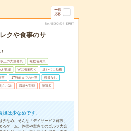
一括
応募
No.NSGOM04_DRBT
＊レクや食事のサ
い！
名以上の大量募集
複数名募集
ゅふ歓迎
WEB登録OK
週2～3日勤務
仕事
17時前までの仕事
残業なし
週払いOK
職場が禁煙
派遣多
負担は少なめです。
は少なめ。そんな「デイサービス施設」
めるゲーム、体操や室内でのゴルフ大会