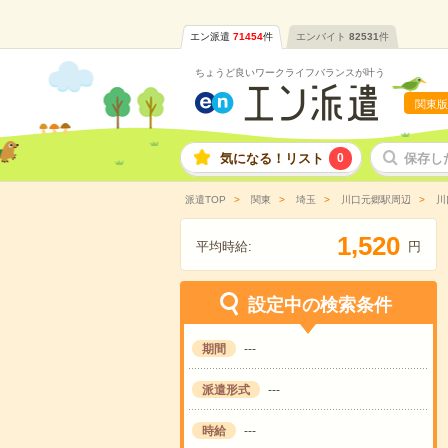
エン派遣
71454
件
エンバイト
82531
件
ちょうど良いワークライフバランスが叶う
関東版
気になる！リスト
0
保存し
派遣TOP
関東
埼玉
川口元郷駅周辺
川
,
1
5
2
0
平均時給:
円
設定中の検索条件
期間
---
派遣形式
---
時給
---