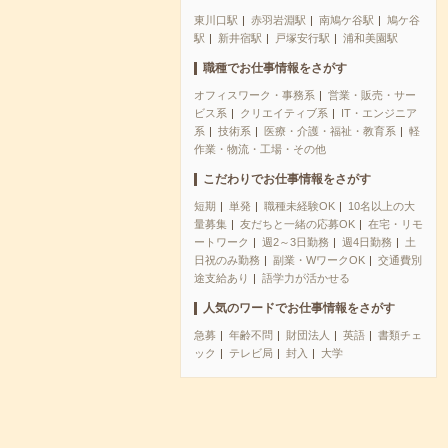
東川口駅
赤羽岩淵駅
南鳩ケ谷駅
鳩ケ谷
駅
新井宿駅
戸塚安行駅
浦和美園駅
職種でお仕事情報をさがす
オフィスワーク・事務系
営業・販売・サー
ビス系
クリエイティブ系
IT・エンジニア
系
技術系
医療・介護・福祉・教育系
軽
作業・物流・工場・その他
こだわりでお仕事情報をさがす
短期
単発
職種未経験OK
10名以上の大
量募集
友だちと一緒の応募OK
在宅・リモ
ートワーク
週2～3日勤務
週4日勤務
土
日祝のみ勤務
副業・WワークOK
交通費別
途支給あり
語学力が活かせる
人気のワードでお仕事情報をさがす
急募
年齢不問
財団法人
英語
書類チェ
ック
テレビ局
封入
大学