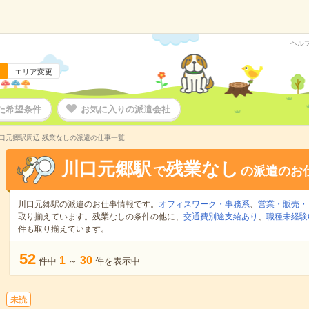
ヘル
エリア変更
た希望条件
お気に入りの派遣会社
口元郷駅周辺 残業なしの派遣の仕事一覧
川口元郷駅
残業なし
で
の派遣のお
川口元郷駅の派遣のお仕事情報です。
オフィスワーク・事務系
、
営業・販売・
取り揃えています。残業なしの条件の他に、
交通費別途支給あり
、
職種未経験
件も取り揃えています。
52
1
30
件中
～
件を表示中
未読