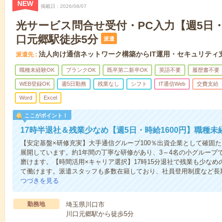
NEW
掲載日
2026/08/07
光サービス問合せ受付・PC入力【週5日・
口元郷駅徒歩5分
派遣
法人向け通信ネットワーク構築からIT運用・セキュリティ
派遣先
職種未経験OK
ブランクOK
既卒第二新卒OK
英語不要
履歴書不要
WEB登録OK
週5日勤務
残業なし
シフト
IT通信Web
交費支給
Word
Excel
ここがポイント！
17時半退社＆残業少なめ【週5日・時給1600円】職種未
【安定基盤×研修充実】大手通信グループ100％出資企業として確固
展開しています。約1年間の丁寧な研修があり、3～4名の小グループ
磨けます。【時間活用×キャリア選択】17時15分退社で残業も少な
て働けます。派遣スタッフも多数在籍しており、社員登用制度など長
つづきを見る
勤務地
埼玉県川口市
川口元郷駅から徒歩5分