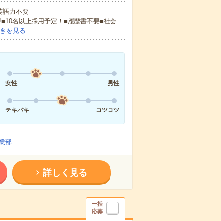
 英語力不要
!■10名以上採用予定！■履歴書不要■社会
きを見る
女性
男性
テキパキ
コツコツ
業部
詳しく見る
一括
応募