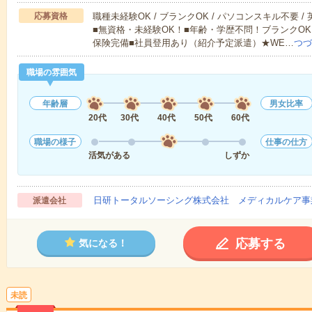
応募資格
職種未経験OK / ブランクOK / パソコンスキル不要 /
■無資格・未経験OK！■年齢・学歴不問！ブランクOK
保険完備■社員登用あり（紹介予定派遣）★WE…
つづ
職場の雰囲気
年齢層
男女比率
20代
30代
40代
50代
60代
職場の様子
仕事の仕方
活気がある
しずか
日研トータルソーシング株式会社 メディカルケア事
派遣会社
応募する
気になる！
未読