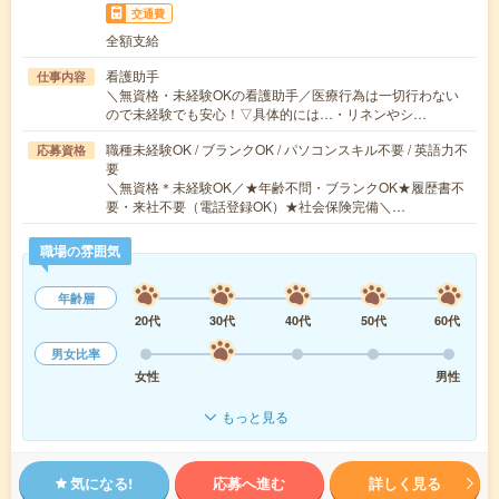
交通費
全額支給
看護助手
仕事内容
＼無資格・未経験OKの看護助手／医療行為は一切行わない
ので未経験でも安心！▽具体的には…・リネンやシ…
職種未経験OK / ブランクOK / パソコンスキル不要 / 英語力不
応募資格
要
＼無資格＊未経験OK／★年齢不問・ブランクOK★履歴書不
要・来社不要（電話登録OK）★社会保険完備＼…
職場の雰囲気
年齢層
20代
30代
40代
50代
60代
男女比率
女性
男性
もっと見る
気になる!
応募へ進む
詳しく見る