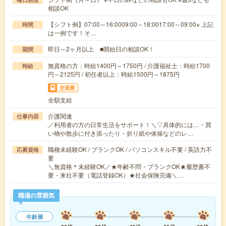
相談OK
【シフト例】07:00～16:0009:00～18:0017:00～09:00※ 上記
時間
は一例です！そ…
即日～2ヶ月以上 ■開始日の相談OK！
期間
無資格の方：時給1400円～1750円 / 介護福祉士：時給1700
時給
円～2125円 / 初任者以上：時給1500円～1875円
交通費
全額支給
介護関連
仕事内容
／利用者の方の日常生活をサポート！＼▽具体的には…・買
い物や散歩に付き添ったり・折り紙や体操などのレ…
職種未経験OK / ブランクOK / パソコンスキル不要 / 英語力不
応募資格
要
＼無資格＊未経験OK／★年齢不問・ブランクOK★履歴書不
要・来社不要（電話登録OK）★社会保険完備＼…
職場の雰囲気
年齢層