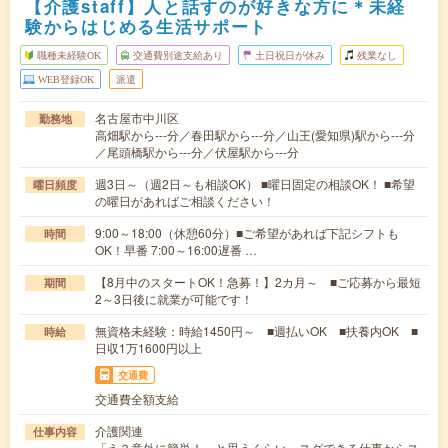
【介護staff】人と話すのが好きな方に＊未経
験からはじめる生活サポート
職種未経験OK
交通費別途支給あり
土日祝日が休み
残業なし
WEB登録OK
派遣
名古屋市中川区
勤務地
高畑駅から---分／春田駅から---分／山王(愛知県)駅から---分
／尾頭橋駅から---分／伏屋駅から---分
週3日～（週2日～も相談OK） ■曜日固定の相談OK！ ■希望
曜日頻度
の曜日があればご相談ください！
9:00～18:00（休憩60分）■ご希望があれば下記シフトも
時間
OK！早番 7:00～16:00遅番 …
【8月中のスタートOK！急募！】2カ月～ ■ご応募から最短
期間
2～3日後に就業が可能です！
無資格未経験：時給1450円～ ■週払いOK ■扶養内OK ■
時給
日収1万1600円以上
交通費
交通費全額支給
介護関連
仕事内容
「え？意外に簡単！」と思うくらい、スグできる仕事からス