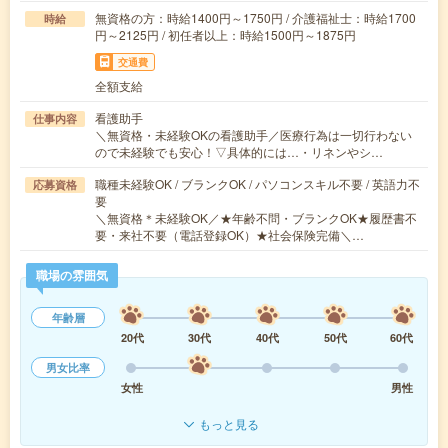
無資格の方：時給1400円～1750円 / 介護福祉士：時給1700
時給
円～2125円 / 初任者以上：時給1500円～1875円
交通費
全額支給
看護助手
仕事内容
＼無資格・未経験OKの看護助手／医療行為は一切行わない
ので未経験でも安心！▽具体的には…・リネンやシ…
職種未経験OK / ブランクOK / パソコンスキル不要 / 英語力不
応募資格
要
＼無資格＊未経験OK／★年齢不問・ブランクOK★履歴書不
要・来社不要（電話登録OK）★社会保険完備＼…
職場の雰囲気
年齢層
20代
30代
40代
50代
60代
男女比率
女性
男性
もっと見る