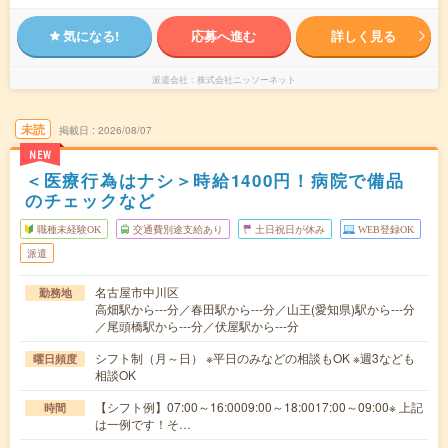
気になる!
応募へ進む
詳しく見る
派遣会社
株式会社ニッソーネット
未読
掲載日
2026/08/07
NEW
＜医療行為はナシ＞時給1400円！病院で備品
のチェックなど
職種未経験OK
交通費別途支給あり
土日祝日が休み
WEB登録OK
派遣
名古屋市中川区
勤務地
高畑駅から---分／春田駅から---分／山王(愛知県)駅から---分
／尾頭橋駅から---分／伏屋駅から---分
シフト制（月～日） ※平日のみなどの相談もOK ※週3なども
曜日頻度
相談OK
【シフト例】07:00～16:0009:00～18:0017:00～09:00※ 上記
時間
は一例です！そ…