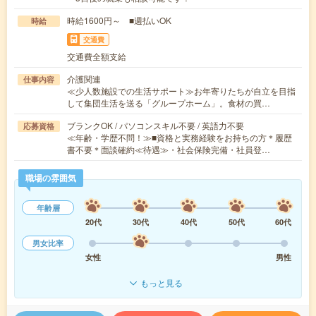
時給1600円～ ■週払いOK
時給
交通費
交通費全額支給
介護関連
仕事内容
≪少人数施設での生活サポート≫お年寄りたちが自立を目指
して集団生活を送る「グループホーム」。食材の買…
ブランクOK / パソコンスキル不要 / 英語力不要
応募資格
≪年齢・学歴不問！≫■資格と実務経験をお持ちの方＊履歴
書不要＊面談確約≪待遇≫・社会保険完備・社員登…
職場の雰囲気
年齢層
20代
30代
40代
50代
60代
男女比率
女性
男性
もっと見る