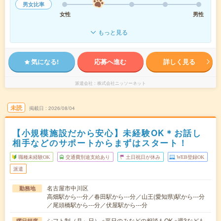
男女比率
女性
男性
もっと見る
気になる!
応募へ進む
詳しく見る
派遣会社
株式会社ニッソーネット
未読
掲載日
2026/08/04
【小規模施設だから安心】未経験OK＊お話し
相手などのサポートからまずはスタート！
職種未経験OK
交通費別途支給あり
土日祝日が休み
WEB登録OK
派遣
名古屋市中川区
勤務地
高畑駅から---分／春田駅から---分／山王(愛知県)駅から---分
／尾頭橋駅から---分／伏屋駅から---分
シフト制（月～日） ※平日のみなどの相談もOK ※週3なども
曜日頻度