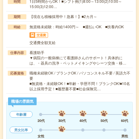
1日5時間からOK！■シフト例(1)8:00～13:00(2)10:00～
時間
15:00(3)12:00…
【現在も積極採用中！急募！】■2カ月～
期間
無資格未経験：時給1400円～ ■週払いOK ■扶養内OK
時給
交通費
交通費全額支給
看護助手
仕事内容
▼病院の一般病棟にて看護師さんのサポート！具体的に
は、・器具の洗浄・ベットメイキングやシーツ交換・移…
職種未経験OK / ブランクOK / パソコンスキル不要 / 英語力不
応募資格
要
■無資格・未経験OK！■年齢・学歴不問！ブランクOK!■10名
以上採用予定！■履歴書不要■社会保険完…
職場の雰囲気
年齢層
20代
30代
40代
50代
60代
男女比率
女性
男性