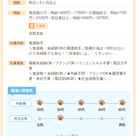
即日～2ヶ月以上
期間
無資格の方：時給1400円～1750円 / 介護福祉士：時給1700
時給
円～2125円 / 初任者以上：時給1500円～1875円
交通費
全額支給
看護助手
仕事内容
＼無資格・未経験OKの看護助手／医療行為は一切行わない
ので未経験でも安心！▽具体的には…・リネンやシ…
職種未経験OK / ブランクOK / パソコンスキル不要 / 英語力不
応募資格
要
＼無資格＊未経験OK／★年齢不問・ブランクOK★履歴書不
要・来社不要（電話登録OK）★社会保険完備＼…
職場の雰囲気
年齢層
20代
30代
40代
50代
60代
男女比率
女性
男性
もっと見る