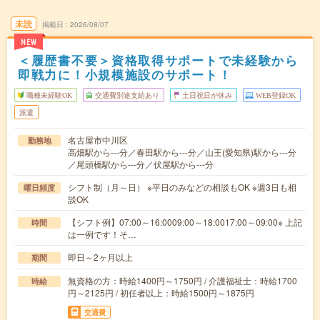
未読
掲載日
2026/08/07
NEW
＜履歴書不要＞資格取得サポートで未経験から
即戦力に！小規模施設のサポート！
職種未経験OK
交通費別途支給あり
土日祝日が休み
WEB登録OK
派遣
名古屋市中川区
勤務地
高畑駅から---分／春田駅から---分／山王(愛知県)駅から---分
／尾頭橋駅から---分／伏屋駅から---分
シフト制（月～日） ※平日のみなどの相談もOK ※週3日も相
曜日頻度
談OK
【シフト例】07:00～16:0009:00～18:0017:00～09:00※ 上記
時間
は一例です！そ…
即日～2ヶ月以上
期間
無資格の方：時給1400円～1750円 / 介護福祉士：時給1700
時給
円～2125円 / 初任者以上：時給1500円～1875円
交通費