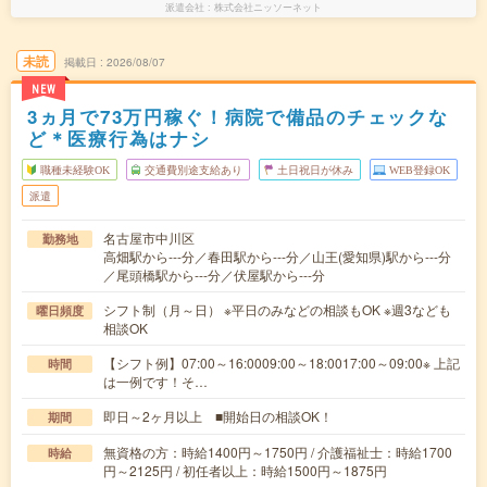
派遣会社
株式会社ニッソーネット
未読
掲載日
2026/08/07
NEW
3ヵ月で73万円稼ぐ！病院で備品のチェックな
ど＊医療行為はナシ
職種未経験OK
交通費別途支給あり
土日祝日が休み
WEB登録OK
派遣
名古屋市中川区
勤務地
高畑駅から---分／春田駅から---分／山王(愛知県)駅から---分
／尾頭橋駅から---分／伏屋駅から---分
シフト制（月～日） ※平日のみなどの相談もOK ※週3なども
曜日頻度
相談OK
【シフト例】07:00～16:0009:00～18:0017:00～09:00※ 上記
時間
は一例です！そ…
即日～2ヶ月以上 ■開始日の相談OK！
期間
無資格の方：時給1400円～1750円 / 介護福祉士：時給1700
時給
円～2125円 / 初任者以上：時給1500円～1875円