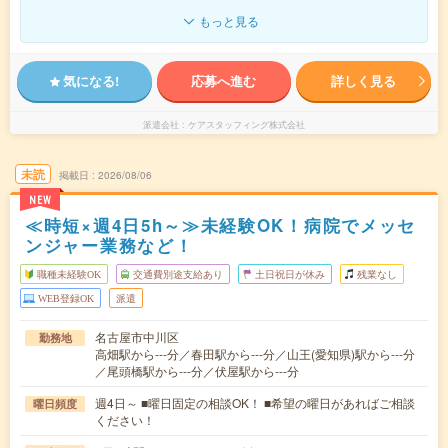
もっと見る
気になる!
応募へ進む
詳しく見る
派遣会社
ケアスタッフィング株式会社
未読
掲載日
2026/08/06
NEW
≪時短×週4日5h～≫未経験OK！病院でメッセ
ンジャー業務など！
職種未経験OK
交通費別途支給あり
土日祝日が休み
残業なし
WEB登録OK
派遣
名古屋市中川区
勤務地
高畑駅から---分／春田駅から---分／山王(愛知県)駅から---分
／尾頭橋駅から---分／伏屋駅から---分
週4日～ ■曜日固定の相談OK！ ■希望の曜日があればご相談
曜日頻度
ください！