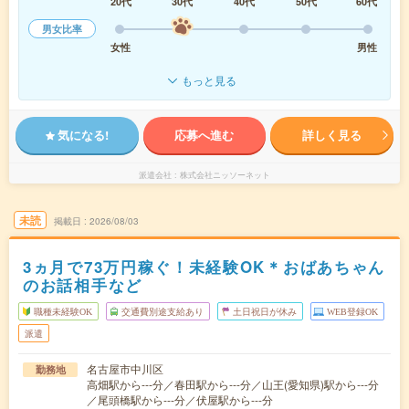
20代
30代
40代
50代
60代
男女比率
女性
男性
もっと見る
気になる!
応募へ進む
詳しく見る
派遣会社
株式会社ニッソーネット
未読
掲載日
2026/08/03
3ヵ月で73万円稼ぐ！未経験OK＊おばあちゃん
のお話相手など
職種未経験OK
交通費別途支給あり
土日祝日が休み
WEB登録OK
派遣
名古屋市中川区
勤務地
高畑駅から---分／春田駅から---分／山王(愛知県)駅から---分
／尾頭橋駅から---分／伏屋駅から---分