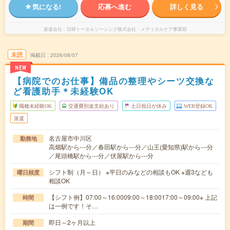
気になる!
応募へ進む
詳しく見る
派遣会社
日研トータルソーシング株式会社 メディカルケア事業部
未読
掲載日
2026/08/07
NEW
【病院でのお仕事】備品の整理やシーツ交換な
ど看護助手＊未経験OK
職種未経験OK
交通費別途支給あり
土日祝日が休み
WEB登録OK
派遣
名古屋市中川区
勤務地
高畑駅から---分／春田駅から---分／山王(愛知県)駅から---分
／尾頭橋駅から---分／伏屋駅から---分
シフト制（月～日） ※平日のみなどの相談もOK ※週3なども
曜日頻度
相談OK
【シフト例】07:00～16:0009:00～18:0017:00～09:00※ 上記
時間
は一例です！そ…
即日～2ヶ月以上
期間