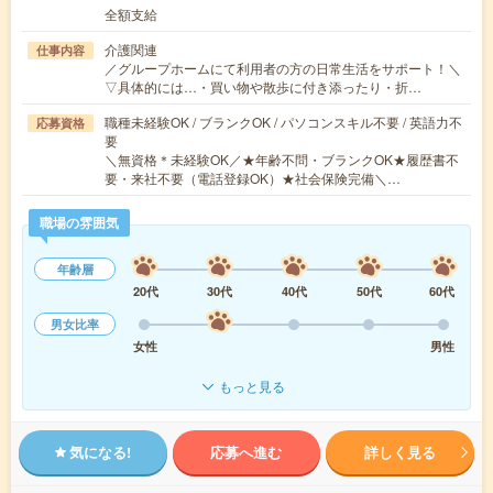
全額支給
介護関連
仕事内容
／グループホームにて利用者の方の日常生活をサポート！＼
▽具体的には…・買い物や散歩に付き添ったり・折…
職種未経験OK / ブランクOK / パソコンスキル不要 / 英語力不
応募資格
要
＼無資格＊未経験OK／★年齢不問・ブランクOK★履歴書不
要・来社不要（電話登録OK）★社会保険完備＼…
職場の雰囲気
年齢層
20代
30代
40代
50代
60代
男女比率
女性
男性
もっと見る
気になる!
応募へ進む
詳しく見る