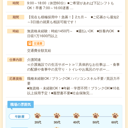
9:00～18:00（休憩60分）■ご希望があれば下記シフトも
時間
OK！早番 7:00～16:00遅番 …
【現在も積極採用中！急募！】2カ月～ ■ご応募から最短2
期間
～3日後の就業も相談可能です！
無資格未経験：時給1450円～ ■週払いOK ■扶養内OK ■
時給
日収1万1600円以上
交通費
交通費全額支給
介護関連
仕事内容
≪介護施設での生活サポート≫▽具体的なお仕事は…・食事
の配膳や食事中の見守り・トイレやお風呂のサポー…
職種未経験OK / ブランクOK / パソコンスキル不要 / 英語力不
応募資格
要
■無資格・未経験OK！■年齢・学歴不問！ブランクOK!■10名
以上採用予定！■履歴書不要■社会保険完…
職場の雰囲気
年齢層
20代
30代
40代
50代
60代