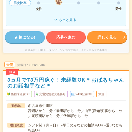
男女比率
女性
男性
もっと見る
気になる!
応募へ進む
詳しく見る
派遣会社
日研トータルソーシング株式会社 メディカルケア事業部
未読
掲載日
2026/08/06
NEW
3ヵ月で73万円稼ぐ！未経験OK＊おばあちゃん
のお話相手など＊
職種未経験OK
交通費別途支給あり
WEB登録OK
派遣
名古屋市中川区
勤務地
高畑駅から---分／春田駅から---分／山王(愛知県)駅から---分
／尾頭橋駅から---分／伏屋駅から---分
シフト制（月～日） ※平日のみなどの相談もOK ※週3なども
曜日頻度
相談OK