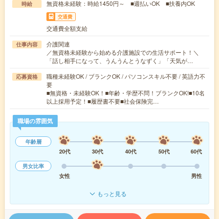
無資格未経験：時給1450円～ ■週払いOK ■扶養内OK
時給
交通費
交通費全額支給
介護関連
仕事内容
／無資格未経験から始める介護施設での生活サポート！＼
「話し相手になって、うんうんとうなずく」「天気が…
職種未経験OK / ブランクOK / パソコンスキル不要 / 英語力不
応募資格
要
■無資格・未経験OK！■年齢・学歴不問！ブランクOK!■10名
以上採用予定！■履歴書不要■社会保険完…
職場の雰囲気
年齢層
20代
30代
40代
50代
60代
男女比率
女性
男性
もっと見る