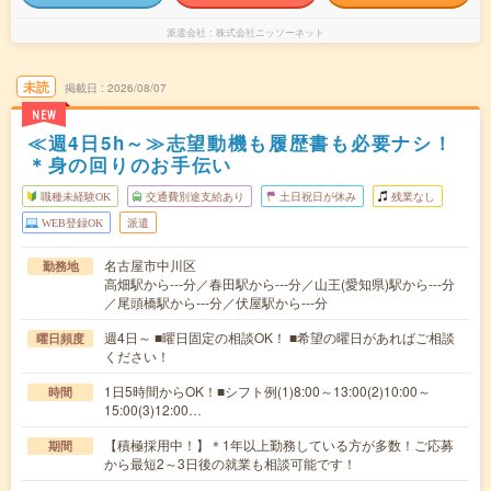
派遣会社
株式会社ニッソーネット
未読
掲載日
2026/08/07
NEW
≪週4日5h～≫志望動機も履歴書も必要ナシ！
＊身の回りのお手伝い
職種未経験OK
交通費別途支給あり
土日祝日が休み
残業なし
WEB登録OK
派遣
名古屋市中川区
勤務地
高畑駅から---分／春田駅から---分／山王(愛知県)駅から---分
／尾頭橋駅から---分／伏屋駅から---分
週4日～ ■曜日固定の相談OK！ ■希望の曜日があればご相談
曜日頻度
ください！
1日5時間からOK！■シフト例(1)8:00～13:00(2)10:00～
時間
15:00(3)12:00…
【積極採用中！】＊1年以上勤務している方が多数！ご応募
期間
から最短2～3日後の就業も相談可能です！