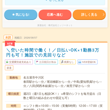
気になる!
応募へ進む
詳しく見る
派遣会社
株式会社ニッソーネット
未読
掲載日
2026/08/07
NEW
＼空いた時間で働く！／日払いOK×1勤務3万
円も可！施設での見回りなど
交通費別途支給あり
土日祝日が休み
残業なし
WEB登録OK
派遣
名古屋市中川区
勤務地
春田駅から---分／尾頭橋駅から---分／中島(愛知県)駅から---
分／八田(関西本線)駅から---分／南荒子駅から---分
週2日（週1日も相談OK！） ※希望のシフトを毎月提出（日
曜日頻度
数と曜日の組み合わせや固定も可）
≪シフト例≫10:00～15:00（実働5時間）12:00～17:00（実
時間
働5時間）17:00～翌1…