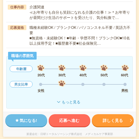
介護関連
仕事内容
≪お年寄りも自分も笑顔になれる介護の仕事！≫＊お年寄り
が昼間だけ生活のサポートを受けたり、気分転換で…
職種未経験OK / ブランクOK / パソコンスキル不要 / 英語力不
応募資格
要
■無資格・未経験OK！■年齢・学歴不問！ブランクOK!■10名
以上採用予定！■履歴書不要■社会保険完…
職場の雰囲気
年齢層
20代
30代
40代
50代
60代
男女比率
女性
男性
もっと見る
気になる!
応募へ進む
詳しく見る
派遣会社
日研トータルソーシング株式会社 メディカルケア事業部