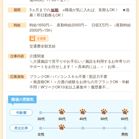
3ヵ月までの
※職場が気に入れば、長期もOK！ ★急
短期
期間
募！即日勤務もOK！
時給1650円～ 夜勤時給2000円～ 日収3万円～（夜勤時給
時給
2000円×15h）
交通費
交通費全額支給
介護関連
仕事内容
＼介護施設で見守りやお手伝い／施設を利用するお年寄りの
サポートをお任せします！＜具体的には…＞・お掃…
ブランクOK / パソコンスキル不要 / 英語力不要
応募資格
＜無資格OK！＞介護の経験をお持ちの方ブランクOK・年齢
不問！WワークOK10名以上募集中！履歴書不…
職場の雰囲気
年齢層
20代
30代
40代
50代
60代
男女比率
女性
男性