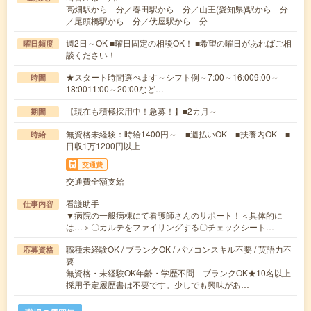
高畑駅から---分／春田駅から---分／山王(愛知県)駅から---分
／尾頭橋駅から---分／伏屋駅から---分
週2日～OK ■曜日固定の相談OK！ ■希望の曜日があればご相
曜日頻度
談ください！
★スタート時間選べます～シフト例～7:00～16:009:00～
時間
18:0011:00～20:00など…
【現在も積極採用中！急募！】■2カ月～
期間
無資格未経験：時給1400円～ ■週払いOK ■扶養内OK ■
時給
日収1万1200円以上
交通費
交通費全額支給
看護助手
仕事内容
▼病院の一般病棟にて看護師さんのサポート！＜具体的に
は…＞〇カルテをファイリングする〇チェックシート…
職種未経験OK / ブランクOK / パソコンスキル不要 / 英語力不
応募資格
要
無資格・未経験OK年齢・学歴不問 ブランクOK★10名以上
採用予定履歴書は不要です。少しでも興味があ…