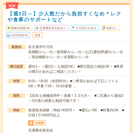
NEW
【週3日～】少人数だから負担すくなめ＊レク
や食事のサポートなど
職種未経験OK
交通費別途支給あり
土日祝日が休み
残業なし
WEB登録OK
派遣
名古屋市中川区
勤務地
高畑駅から---分／春田駅から---分／山王(愛知県)駅から---分
／尾頭橋駅から---分／伏屋駅から---分
週3日～（週2日～も相談OK） ■曜日固定の相談OK！ ■希望
曜日頻度
の曜日があればご相談ください！
9:00～18:00（休憩60分）■ご希望があれば下記シフトも
時間
OK！早番 7:00～16:00遅番 …
【現在も積極採用中！急募！】2カ月～ ■ご応募から最短2
期間
～3日後の就業も相談可能です！
無資格未経験：時給1450円～ ■週払いOK ■扶養内OK ■
時給
日収1万1600円以上
交通費
交通費全額支給