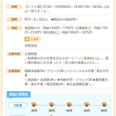
【シフト例】07:00～16:0009:00～18:0017:00～09:00※ 上記
時間
は一例です！そ…
即日～2ヶ月以上 ■開始日の相談OK！
期間
無資格の方：時給1400円～1750円 / 介護福祉士：時給1700
時給
円～2125円 / 初任者以上：時給1500円～1875円
交通費
全額支給
介護関連
仕事内容
／利用者の方の日常生活をサポート！＼▽具体的には…・買
い物や散歩に付き添ったり・折り紙や体操などのレ…
職種未経験OK / ブランクOK / パソコンスキル不要 / 英語力不
応募資格
要
＼無資格＊未経験OK／★年齢不問・ブランクOK★履歴書不
要・来社不要（電話登録OK）★社会保険完備＼…
職場の雰囲気
年齢層
20代
30代
40代
50代
60代