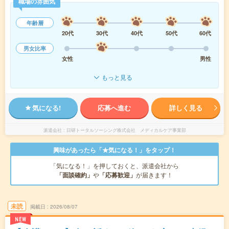
職場の雰囲気
年齢層
20代
30代
40代
50代
60代
男女比率
女性
男性
もっと見る
気になる!
応募へ進む
詳しく見る
派遣会社
日研トータルソーシング株式会社 メディカルケア事業部
興味があったら「★気になる！」をタップ！
「気になる！」を押しておくと、派遣会社から
「面談確約」
や
「応募歓迎」
が届きます！
未読
掲載日
2026/08/07
NEW