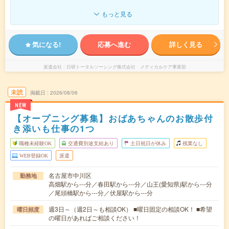
もっと見る
気になる!
応募へ進む
詳しく見る
派遣会社
日研トータルソーシング株式会社 メディカルケア事業部
未読
掲載日
2026/08/06
NEW
【オープニング募集】おばあちゃんのお散歩付
き添いも仕事の1つ
職種未経験OK
交通費別途支給あり
土日祝日が休み
残業なし
WEB登録OK
派遣
名古屋市中川区
勤務地
高畑駅から---分／春田駅から---分／山王(愛知県)駅から---分
／尾頭橋駅から---分／伏屋駅から---分
週3日～（週2日～も相談OK） ■曜日固定の相談OK！ ■希望
曜日頻度
の曜日があればご相談ください！