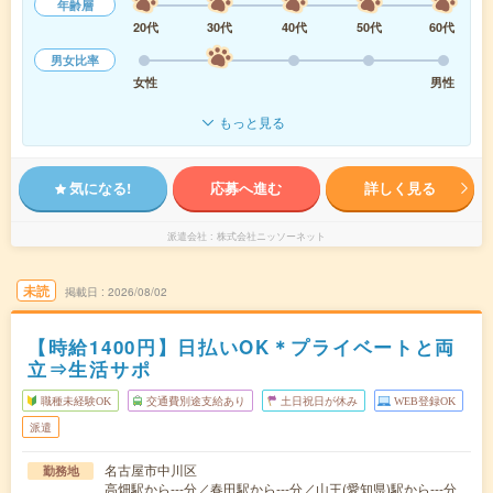
年齢層
20代
30代
40代
50代
60代
男女比率
女性
男性
もっと見る
気になる!
応募へ進む
詳しく見る
派遣会社
株式会社ニッソーネット
未読
掲載日
2026/08/02
【時給1400円】日払いOK＊プライベートと両
立⇒生活サポ
職種未経験OK
交通費別途支給あり
土日祝日が休み
WEB登録OK
派遣
名古屋市中川区
勤務地
高畑駅から---分／春田駅から---分／山王(愛知県)駅から---分