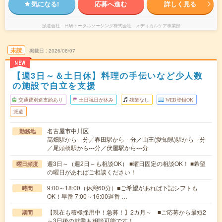
気になる!
応募へ進む
詳しく見る
派遣会社
日研トータルソーシング株式会社 メディカルケア事業部
未読
掲載日
2026/08/07
NEW
【週3日～＆土日休】料理の手伝いなど少人数
の施設で自立を支援
交通費別途支給あり
土日祝日が休み
残業なし
WEB登録OK
派遣
名古屋市中川区
勤務地
高畑駅から---分／春田駅から---分／山王(愛知県)駅から---分
／尾頭橋駅から---分／伏屋駅から---分
週3日～（週2日～も相談OK） ■曜日固定の相談OK！ ■希望
曜日頻度
の曜日があればご相談ください！
9:00～18:00（休憩60分）■ご希望があれば下記シフトも
時間
OK！早番 7:00～16:00遅番 …
【現在も積極採用中！急募！】2カ月～ ■ご応募から最短2
期間
～3日後の就業も相談可能です！