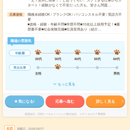
タート！経験がなくて不安だった方も、皆さん問題…
職種未経験OK / ブランクOK / パソコンスキル不要 / 英語力不
応募資格
要
■資格・経験・年齢不問■学歴不問■10名以上採用予定！■履
歴書不要■社会保険完備■社員登用あり（紹介…
職場の雰囲気
年齢層
20代
30代
40代
50代
60代
男女比率
女性
男性
もっと見る
気になる!
応募へ進む
詳しく見る
派遣会社
日研トータルソーシング株式会社 メディカルケア事業部
未読
掲載日
2026/08/07