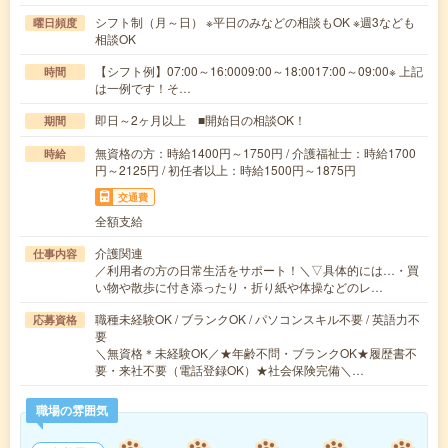
シフト制（月～日） ※平日のみなどの相談もOK ※週3なども
曜日頻度
相談OK
【シフト例】07:00～16:0009:00～18:0017:00～09:00※ 上記
時間
は一例です！そ…
即日～2ヶ月以上 ■開始日の相談OK！
期間
無資格の方：時給1400円～1750円 / 介護福祉士：時給1700
時給
円～2125円 / 初任者以上：時給1500円～1875円
交通費
全額支給
介護関連
仕事内容
／利用者の方の日常生活をサポート！＼▽具体的には…・買
い物や散歩に付き添ったり・折り紙や体操などのレ…
職種未経験OK / ブランクOK / パソコンスキル不要 / 英語力不
応募資格
要
＼無資格＊未経験OK／★年齢不問・ブランクOK★履歴書不
要・来社不要（電話登録OK）★社会保険完備＼…
職場の雰囲気