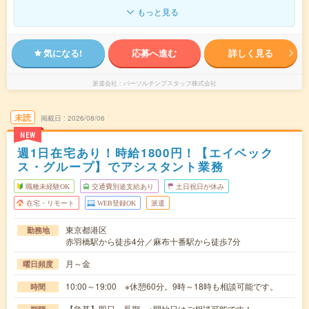
もっと見る
気になる!
応募へ進む
詳しく見る
派遣会社
パーソルテンプスタッフ株式会社
未読
掲載日
2026/08/06
NEW
週1日在宅あり！時給1800円！【エイベック
ス・グループ】でアシスタント業務
職種未経験OK
交通費別途支給あり
土日祝日が休み
在宅・リモート
WEB登録OK
派遣
東京都港区
勤務地
赤羽橋駅から徒歩4分／麻布十番駅から徒歩7分
月～金
曜日頻度
10:00～19:00 ※休憩60分。9時～18時も相談可能です。
時間
【急募】即日～長期 ※開始日はご相談可能です！