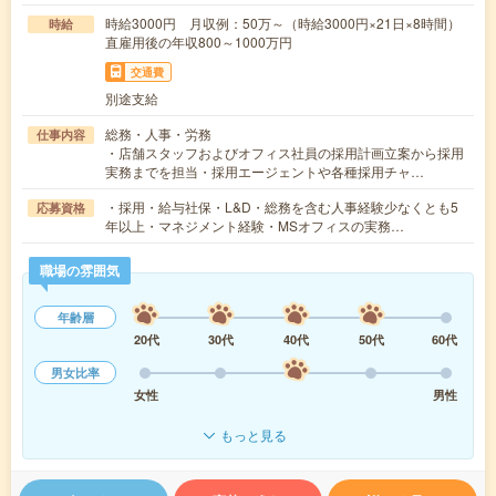
時給3000円 月収例：50万～（時給3000円×21日×8時間）
時給
直雇用後の年収800～1000万円
交通費
別途支給
総務・人事・労務
仕事内容
・店舗スタッフおよびオフィス社員の採用計画立案から採用
実務までを担当・採用エージェントや各種採用チャ…
・採用・給与社保・L&D・総務を含む人事経験少なくとも5
応募資格
年以上・マネジメント経験・MSオフィスの実務…
職場の雰囲気
年齢層
20代
30代
40代
50代
60代
男女比率
女性
男性
もっと見る