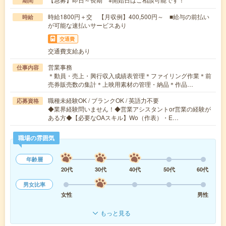
期間
時給1800円＋交 【月収例】400,500円～ ■給与の前払い
時給
が可能な速払いサービスあり
交通費
交通費支給あり
営業事務
仕事内容
＊動員・売上・興行収入成績表管理＊ファイリング作業＊前
売券販売数の集計＊上映用素材の管理・納品＊作品…
職種未経験OK / ブランクOK / 英語力不要
応募資格
◆業界経験問いません！◆営業アシスタントor営業の経験が
ある方◆【必要なOAスキル】Wo（作表）・E…
職場の雰囲気
年齢層
20代
30代
40代
50代
60代
男女比率
女性
男性
もっと見る