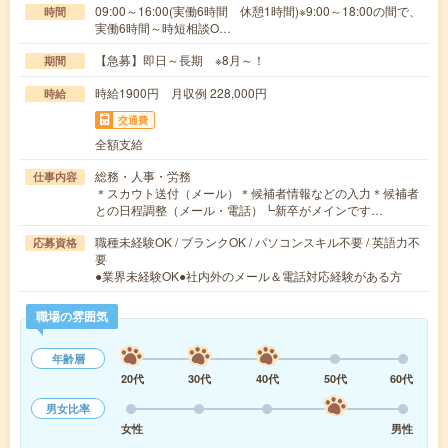
09:00～16:00(実働6時間 休憩1時間)※9:00～18:00の間で、
時間
実働6時間～時短相談O…
【急募】即日～長期 ※8月～！
期間
時給1900円 月収例 228,000円
時給
交通費
全額支給
総務・人事・労務
仕事内容
＊スカウト送付（メール）＊候補者情報などの入力＊候補者
との日程調整（メール・電話）┗新卒がメインです…
職種未経験OK / ブランクOK / パソコンスキル不要 / 英語力不
応募資格
要
●業界未経験OK●社内外のメール＆電話対応経験がある方
職場の雰囲気
年齢層
20代
30代
40代
50代
60代
男女比率
女性
男性