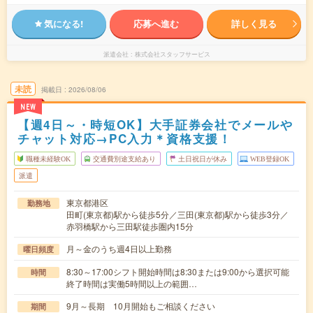
気になる!
応募へ進む
詳しく見る
派遣会社
株式会社スタッフサービス
未読
掲載日
2026/08/06
NEW
【週4日～・時短OK】大手証券会社でメールや
チャット対応→PC入力＊資格支援！
職種未経験OK
交通費別途支給あり
土日祝日が休み
WEB登録OK
派遣
東京都港区
勤務地
田町(東京都)駅から徒歩5分／三田(東京都)駅から徒歩3分／
赤羽橋駅から三田駅徒歩圏内15分
月～金のうち週4日以上勤務
曜日頻度
8:30～17:00シフト開始時間は8:30または9:00から選択可能
時間
終了時間は実働5時間以上の範囲…
9月～長期 10月開始もご相談ください
期間