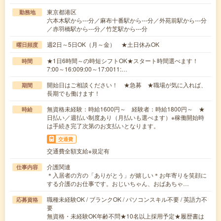
東京都港区
勤務地
六本木駅から---分／麻布十番駅から---分／外苑前駅から---分
／赤羽橋駅から---分／竹芝駅から---分
週2日～5日OK（月～金） ★土日休みOK
曜日頻度
★1日6時間～の時短シフトOK★スタート時間選べます！
時間
7:00～16:009:00～17:0011:…
開始日はご相談ください！ ★急募 ★職場が気に入れば、
期間
長期でも働けます！
無資格未経験：時給1600円～ 経験者：時給1800円～ ★
時給
日払い／週払い制度あり（月払いも選べます）※稼働開始時
は手続き完了次第のお支払いとなります。
交通費
交通費全額支給※規定有
介護関連
仕事内容
＊入居者の方の「ありがとう」が嬉しい＊お年寄りを笑顔に
する介護のお仕事です。おじいちゃん、おばあちゃ…
職種未経験OK / ブランクOK / パソコンスキル不要 / 英語力不
応募資格
要
無資格・未経験OK年齢不問★10名以上採用予定★履歴書は