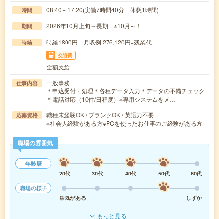
08:40～17:20(実働7時間40分 休憩1時間)
時間
2026年10月上旬～長期 ※10月～！
期間
時給1800円 月収例 276,120円+残業代
時給
交通費
全額支給
一般事務
仕事内容
＊申込受付・処理＊各種データ入力＊データの不備チェック
＊電話対応（10件/日程度）※専用システムをメ…
職種未経験OK / ブランクOK / 英語力不要
応募資格
※社会人経験がある方※PCを使ったお仕事のご経験がある方
職場の雰囲気
年齢層
20代
30代
40代
50代
60代
職場の様子
活気がある
しずか
もっと見る