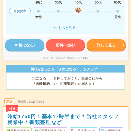
20代
30代
40代
50代
60代
男女比率
女性
男性
もっと見る
気になる!
応募へ進む
詳しく見る
派遣会社
株式会社MAYA STAFFING
興味があったら「★気になる！」をタップ！
「気になる！」を押しておくと、派遣会社から
「面談確約」
や
「応募歓迎」
が届きます！
未読
掲載日
2026/08/06
NEW
時給1750円！基本17時半まで＊当社スタッフ
就業中＊書類整理など
職種未経験OK
交通費別途支給あり
土日祝日が休み
WEB登録OK