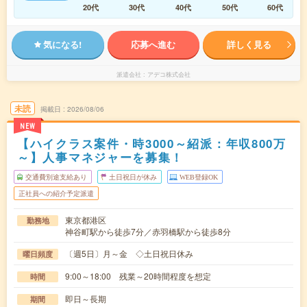
20代
30代
40代
50代
60代
気になる!
応募へ進む
詳しく見る
派遣会社
アデコ株式会社
未読
掲載日
2026/08/06
NEW
【ハイクラス案件・時3000～紹派：年収800万
～】人事マネジャーを募集！
交通費別途支給あり
土日祝日が休み
WEB登録OK
正社員への紹介予定派遣
東京都港区
勤務地
神谷町駅から徒歩7分／赤羽橋駅から徒歩8分
〔週5日〕月～金 ◇土日祝日休み
曜日頻度
9:00～18:00 残業～20時間程度を想定
時間
即日～長期
期間