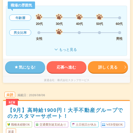
職場の雰囲気
年齢層
20代
30代
40代
50代
60代
男女比率
女性
男性
もっと見る
気になる!
応募へ進む
詳しく見る
派遣会社
株式会社スタッフサービス
未読
掲載日
2026/08/06
NEW
【9月】高時給1900円！大手不動産グループで
のカスタマーサポート！
職種未経験OK
交通費別途支給あり
土日祝日が休み
WEB登録OK
派遣