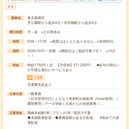
派遣
東京都港区
勤務地
芝公園駅から徒歩3分／赤羽橋駅から徒歩5分
月～金 ※土日祝休み
曜日頻度
9:00～17:30 ※残業はほとんどありません。※休憩60分。
時間
2026/10/01～長期 ※開始日はご相談可能です！ ※10月
期間
～！
時給1750円＋交 【月収例】271,250円～ ■給与の前払い
時給
が可能な速払いサービスあり
交通費
交通費支給あり
一般事務
仕事内容
＊社宅管理代行にともなう更新料出納処理（Excel使用）｜
書類整理｜データ登録｜社員からの依頼業務｜…
職種未経験OK / ブランクOK / 英語力不要
応募資格
◆未経験者歓迎！◆事務経験がある方歓迎。 #初めての派
遣歓迎