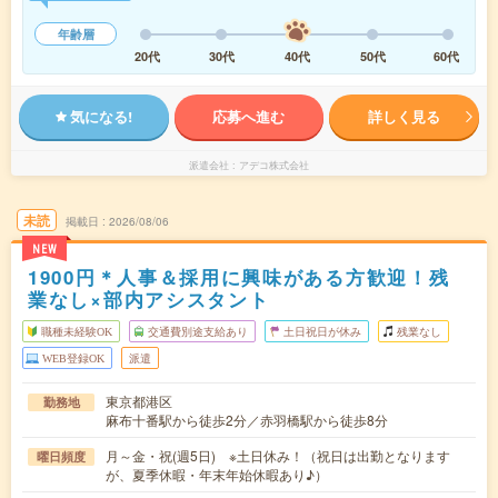
年齢層
20代
30代
40代
50代
60代
気になる!
応募へ進む
詳しく見る
派遣会社
アデコ株式会社
未読
掲載日
2026/08/06
NEW
1900円＊人事＆採用に興味がある方歓迎！残
業なし×部内アシスタント
職種未経験OK
交通費別途支給あり
土日祝日が休み
残業なし
WEB登録OK
派遣
東京都港区
勤務地
麻布十番駅から徒歩2分／赤羽橋駅から徒歩8分
月～金・祝(週5日) ※土日休み！（祝日は出勤となります
曜日頻度
が、夏季休暇・年末年始休暇あり♪）