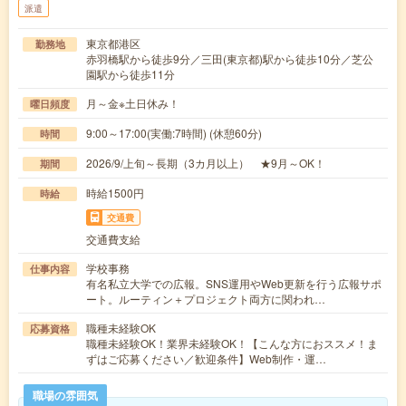
派遣
東京都港区
勤務地
赤羽橋駅から徒歩9分／三田(東京都)駅から徒歩10分／芝公
園駅から徒歩11分
月～金※土日休み！
曜日頻度
9:00～17:00(実働:7時間) (休憩60分)
時間
2026/9/上旬～長期（3カ月以上） ★9月～OK！
期間
時給1500円
時給
交通費
交通費支給
学校事務
仕事内容
有名私立大学での広報。SNS運用やWeb更新を行う広報サポ
ート。ルーティン＋プロジェクト両方に関われ…
職種未経験OK
応募資格
職種未経験OK！業界未経験OK！【こんな方におススメ！ま
ずはご応募ください／歓迎条件】Web制作・運…
職場の雰囲気