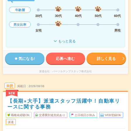
年齢層
20代
30代
40代
50代
60代
男女比率
女性
男性
もっと見る
気になる!
応募へ進む
詳しく見る
派遣会社
パーソルテンプスタッフ株式会社
未読
掲載日
2026/08/06
NEW
【長期×大手】派遣スタッフ活躍中！自動車リ
ースに関する事務
職種未経験OK
交通費別途支給あり
土日祝日が休み
WEB登録OK
派遣