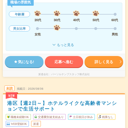
職場の雰囲気
年齢層
20代
30代
40代
50代
60代
男女比率
女性
男性
もっと見る
気になる!
応募へ進む
詳しく見る
派遣会社
パーソルテンプスタッフ株式会社
未読
掲載日
2026/08/06
NEW
港区【週2日～】ホテルライクな高齢者マンシ
ョンで生活サポート
職種未経験OK
交通費別途支給あり
土日祝日が休み
残業なし
WEB登録OK
派遣