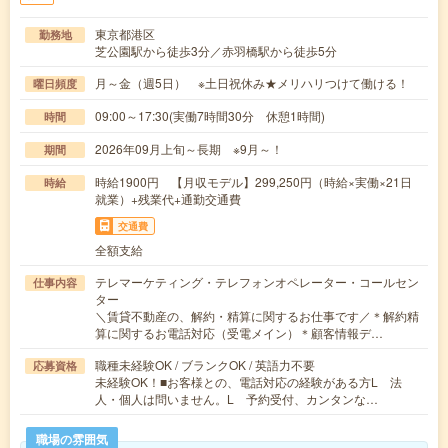
東京都港区
勤務地
芝公園駅から徒歩3分／赤羽橋駅から徒歩5分
月～金（週5日） ※土日祝休み★メリハリつけて働ける！
曜日頻度
09:00～17:30(実働7時間30分 休憩1時間)
時間
2026年09月上旬～長期 ※9月～！
期間
時給1900円 【月収モデル】299,250円（時給×実働×21日
時給
就業）+残業代+通勤交通費
交通費
全額支給
テレマーケティング・テレフォンオペレーター・コールセン
仕事内容
ター
＼賃貸不動産の、解約・精算に関するお仕事です／＊解約精
算に関するお電話対応（受電メイン）＊顧客情報デ…
職種未経験OK / ブランクOK / 英語力不要
応募資格
未経験OK！■お客様との、電話対応の経験がある方L 法
人・個人は問いません。L 予約受付、カンタンな…
職場の雰囲気