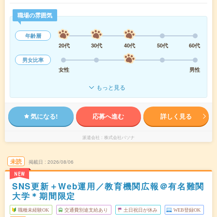
職場の雰囲気
年齢層
20代
30代
40代
50代
60代
男女比率
女性
男性
もっと見る
気になる!
応募へ進む
詳しく見る
派遣会社
株式会社パソナ
未読
掲載日
2026/08/06
NEW
SNS更新＋Web運用／教育機関広報＠有名難関
大学＊期間限定
職種未経験OK
交通費別途支給あり
土日祝日が休み
WEB登録OK