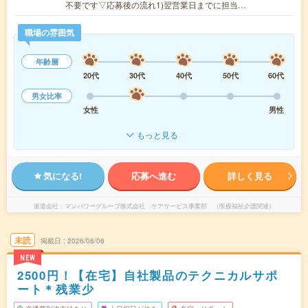
不要です▽応募後の流れ1)翌営業日までに担当…
職場の雰囲気
年齢層
20代
30代
40代
50代
60代
男女比率
女性
男性
もっと見る
気になる!
応募へ進む
詳しく見る
派遣会社
マンパワーグループ株式会社 ケアサービス事業部 （医療福祉介護関連）
未読
掲載日
2026/08/06
NEW
2500円！【在宅】自社製品のテクニカルサポ
ート＊残業少