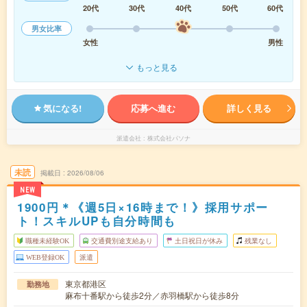
20代
30代
40代
50代
60代
男女比率
女性
男性
もっと見る
気になる!
応募へ進む
詳しく見る
派遣会社
株式会社パソナ
未読
掲載日
2026/08/06
NEW
1900円＊《週5日×16時まで！》採用サポー
ト！スキルUPも自分時間も
職種未経験OK
交通費別途支給あり
土日祝日が休み
残業なし
WEB登録OK
派遣
東京都港区
勤務地
麻布十番駅から徒歩2分／赤羽橋駅から徒歩8分