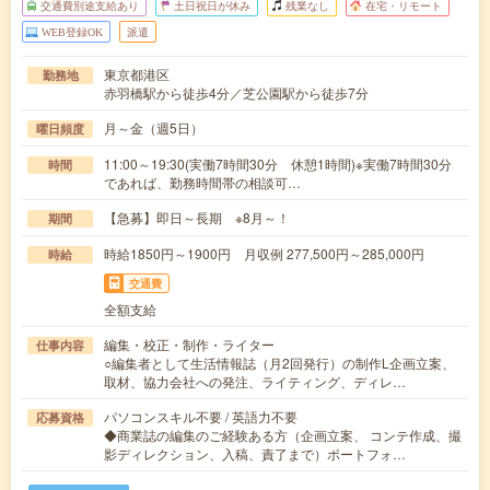
交通費別途支給あり
土日祝日が休み
残業なし
在宅・リモート
WEB登録OK
派遣
東京都港区
勤務地
赤羽橋駅から徒歩4分／芝公園駅から徒歩7分
月～金（週5日）
曜日頻度
11:00～19:30(実働7時間30分 休憩1時間)※実働7時間30分
時間
であれば、勤務時間帯の相談可…
【急募】即日～長期 ※8月～！
期間
時給1850円～1900円 月収例 277,500円～285,000円
時給
交通費
全額支給
編集・校正・制作・ライター
仕事内容
○編集者として生活情報誌（月2回発行）の制作L企画立案、
取材、協力会社への発注、ライティング、ディレ…
パソコンスキル不要 / 英語力不要
応募資格
◆商業誌の編集のご経験ある方（企画立案、 コンテ作成、撮
影ディレクション、入稿、責了まで）ポートフォ…