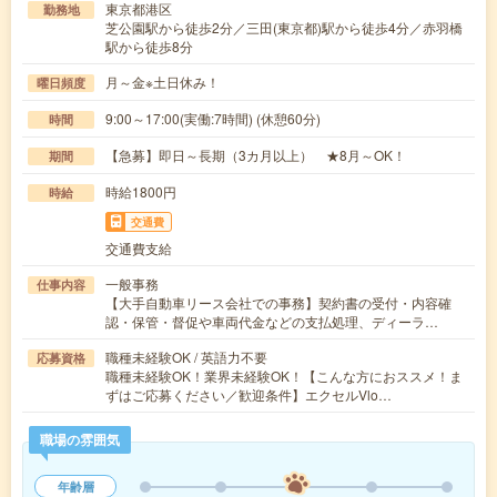
東京都港区
勤務地
芝公園駅から徒歩2分／三田(東京都)駅から徒歩4分／赤羽橋
駅から徒歩8分
月～金※土日休み！
曜日頻度
9:00～17:00(実働:7時間) (休憩60分)
時間
【急募】即日～長期（3カ月以上） ★8月～OK！
期間
時給1800円
時給
交通費
交通費支給
一般事務
仕事内容
【大手自動車リース会社での事務】契約書の受付・内容確
認・保管・督促や車両代金などの支払処理、ディーラ…
職種未経験OK / 英語力不要
応募資格
職種未経験OK！業界未経験OK！【こんな方におススメ！ま
ずはご応募ください／歓迎条件】エクセルVlo…
職場の雰囲気
年齢層