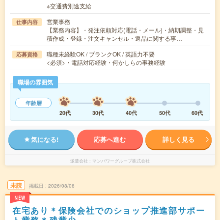
※交通費別途支給
営業事務
仕事内容
【業務内容】・発注依頼対応(電話・メール)・納期調整・見
積作成・登録・注文キャンセル・返品に関する事…
職種未経験OK / ブランクOK / 英語力不要
応募資格
<必須>・電話対応経験・何かしらの事務経験
職場の雰囲気
年齢層
20代
30代
40代
50代
60代
気になる!
応募へ進む
詳しく見る
派遣会社
マンパワーグループ株式会社
未読
掲載日
2026/08/06
NEW
在宅あり＊保険会社でのショップ推進部サポー