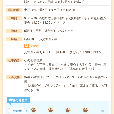
駅から徒歩8分／田町(東京都)駅から徒歩7分
土日祝含む週5日（金土日は出勤必須）
曜日頻度
9:00～20:00の間で実働8時間（休憩1時間）例）本社勤務の
時間
場合→9:00～18:00ナイトツア…
8即日～長期 ※開始日ご相談ください！
期間
時給1800円+交通費支給
時給
交通費
交通費支給あり（1日上限1500円まはた月上限3万円まで）
その他事務系
仕事内容
＼イチから丁寧に教えてもらえて安心！大手企業で観光ボラ
ンティアの管理・運営業務！／【具体的には】＊現…
職種未経験OK / ブランクOK / パソコンスキル不要 / 英語力不
応募資格
要
＜未経験OK！ブランクOK！＞・Excel（基本的な関数）が使
用できる方
職場の雰囲気
年齢層