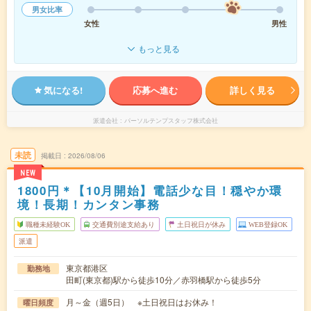
男女比率
女性
男性
もっと見る
気になる!
応募へ進む
詳しく見る
派遣会社
パーソルテンプスタッフ株式会社
未読
掲載日
2026/08/06
NEW
1800円＊【10月開始】電話少な目！穏やか環
境！長期！カンタン事務
職種未経験OK
交通費別途支給あり
土日祝日が休み
WEB登録OK
派遣
東京都港区
勤務地
田町(東京都)駅から徒歩10分／赤羽橋駅から徒歩5分
月～金（週5日） ※土日祝日はお休み！
曜日頻度