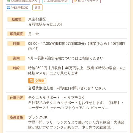
交通費別途支給あり
土日祝日が休み
在宅・リモート
WEB登録OK
派遣
東京都港区
勤務地
赤羽橋駅から徒歩3分
月～金
曜日頻度
09:00～17:30(実働時間07時間30分)【残業少なめ】10時間以
時間
内／月
9月～長期※開始時期についてはご相談ください
期間
時給2500円【月収例】40万円以上（残業10時間の場合）※ご
時給
経験やスキルにより異なります
交通費
交通費別途支給 ※詳細はお問い合わせください。
テクニカルサポート・ヘルプデスク
仕事内容
自社製品のテクニカルサポートをお任せします。【詳細】・
レーザースキャナー/ソフトウェア/コンピュータ…
ブランクOK
応募資格
学歴不問、フリーランスなどで働いていた方も歓迎！実務経
験が浅い方やブランクがある方、少し先での就業開…