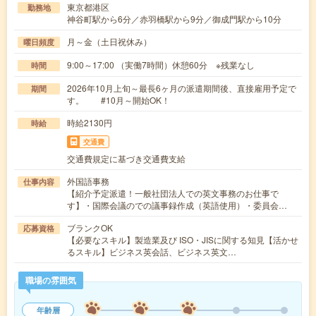
東京都港区
勤務地
神谷町駅から6分／赤羽橋駅から9分／御成門駅から10分
月～金（土日祝休み）
曜日頻度
9:00～17:00 （実働7時間）休憩60分 ※残業なし
時間
2026年10月上旬～最長6ヶ月の派遣期間後、直接雇用予定で
期間
す。 #10月～開始OK！
時給2130円
時給
交通費
交通費規定に基づき交通費支給
外国語事務
仕事内容
【紹介予定派遣！一般社団法人での英文事務のお仕事で
す】・国際会議のでの議事録作成（英語使用）・委員会…
ブランクOK
応募資格
【必要なスキル】製造業及び ISO・JISに関する知見【活かせ
るスキル】ビジネス英会話、ビジネス英文…
職場の雰囲気
年齢層