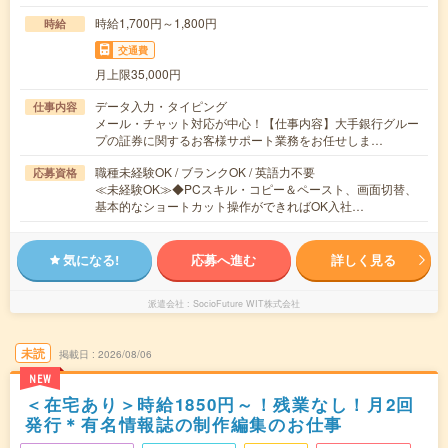
時給1,700円～1,800円
時給
交通費
月上限35,000円
データ入力・タイピング
仕事内容
メール・チャット対応が中心！【仕事内容】大手銀行グルー
プの証券に関するお客様サポート業務をお任せしま…
職種未経験OK / ブランクOK / 英語力不要
応募資格
≪未経験OK≫◆PCスキル・コピー＆ペースト、画面切替、
基本的なショートカット操作ができればOK入社…
気になる!
応募へ進む
詳しく見る
派遣会社
SocioFuture WIT株式会社
未読
掲載日
2026/08/06
NEW
＜在宅あり＞時給1850円～！残業なし！月2回
発行＊有名情報誌の制作編集のお仕事