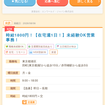
気になる!
応募へ進む
詳しく見る
派遣会社
エンワールド・ジャパン株式会社
未読
掲載日
2026/08/06
NEW
時給1800円！【在宅週1日！】未経験OK営業
事務！
職種未経験OK
交通費別途支給あり
土日祝日が休み
在宅・リモート
WEB登録OK
派遣
東京都港区
勤務地
田町(東京都)駅から徒歩10分／赤羽橋駅から徒歩3分
月～金
曜日頻度
9:00～18:00
時間
【急募】即日～長期
期間
時給1800円＋交
時給
交通費