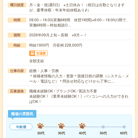
月～金・祝(週5日) ※土日休み！（祝日は出勤となります
曜日頻度
が、夏季休暇・年末年始休暇あり♪）
09:00～16:00(実働6時間 休憩1時間)※9:00～18:00の間で、
時間
実働6時間～時短相談O…
2026年09月上旬～長期 ※9月～！
期間
時給1900円 月収例 228,000円
時給
交通費
全額支給
総務・人事・労務
仕事内容
＊候補者情報の入力・更新＊面接日程の調整（システム・メ
ール・電話など）＊問合せ対応など○1から丁寧に…
職種未経験OK / ブランクOK / 英語力不要
応募資格
未経験OK！《業界未経験OK！》パソコンへの入力ができれ
ばOK！
職場の雰囲気
年齢層
20代
30代
40代
50代
60代