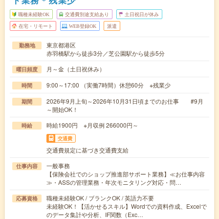
ト業務＊残業少
職種未経験OK
交通費別途支給あり
土日祝日が休み
在宅・リモート
WEB登録OK
派遣
東京都港区
勤務地
赤羽橋駅から徒歩3分／芝公園駅から徒歩5分
月～金（土日祝休み）
曜日頻度
9:00～17:00 （実働7時間）休憩60分 ※残業少
時間
2026年9月上旬～2026年10月31日頃までのお仕事 #9月
期間
～開始OK！
時給1900円 ※月収例 266000円～
時給
交通費
交通費規定に基づき交通費支給
一般事務
仕事内容
【保険会社でのショップ推進部サポート業務】≪お仕事内容
≫・ASSの管理業務・年次モニタリング対応・問…
職種未経験OK / ブランクOK / 英語力不要
応募資格
未経験OK！【活かせるスキル】Wordでの資料作成、Excelで
のデータ集計や分析、IF関数（Exc…