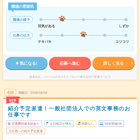
職場の雰囲気
職場の様子
活気がある
しずか
仕事の仕方
テキパキ
コツコツ
気になる!
応募へ進む
詳しく見る
派遣会社
パーソルクロステクノロジー株式会社IT派遣サービス
未読
掲載日
2026/08/06
NEW
紹介予定派遣！一般社団法人での英文事務のお
仕事です
交通費別途支給あり
土日祝日が休み
残業なし
WEB登録OK
正社員への紹介予定派遣