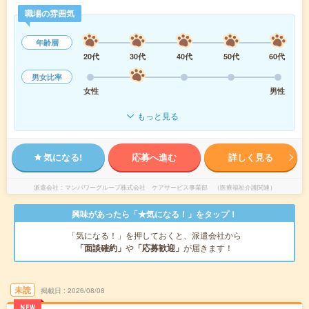
職場の雰囲気
年齢層
20代
30代
40代
50代
60代
男女比率
女性
男性
もっと見る
気になる!
応募へ進む
詳しく見る
派遣会社
マンパワーグループ株式会社 ケアサービス事業部 （医療福祉介護関連）
興味があったら「★気になる！」をタップ！
「気になる！」を押しておくと、派遣会社から
「面談確約」
や
「応募歓迎」
が届きます！
未読
掲載日
2026/08/08
NEW