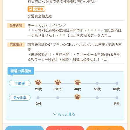
料日前に70％まで受取可能/規定有)＋月払い
交通費
交通費全額支給
データ入力・タイピング
仕事内容
＊＊＜特別な経験や知識は不問です＞＊＊＊＊＜電話対応は
一切ありません！＞＊＊【はがきの宛名データ入力…
職種未経験OK / ブランクOK / パソコンスキル不要 / 英語力不
応募資格
要
・未経験歓迎！・学歴不問！・フリーター＆主婦(夫)＆学生
＆Wワーカー歓迎！・経験・知識は必要なし！・…
職場の雰囲気
年齢層
20代
30代
40代
50代
60代
男女比率
女性
男性
もっと見る