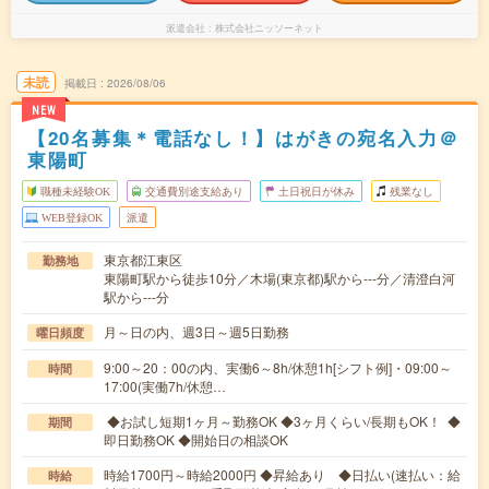
派遣会社
株式会社ニッソーネット
未読
掲載日
2026/08/06
NEW
【20名募集＊電話なし！】はがきの宛名入力＠
東陽町
職種未経験OK
交通費別途支給あり
土日祝日が休み
残業なし
WEB登録OK
派遣
東京都江東区
勤務地
東陽町駅から徒歩10分／木場(東京都)駅から---分／清澄白河
駅から---分
月～日の内、週3日～週5日勤務
曜日頻度
9:00～20：00の内、実働6～8h/休憩1h[シフト例]・09:00～
時間
17:00(実働7h/休憩…
◆お試し短期1ヶ月～勤務OK ◆3ヶ月くらい/長期もOK！ ◆
期間
即日勤務OK ◆開始日の相談OK
時給1700円～時給2000円 ◆昇給あり ◆日払い(速払い：給
時給