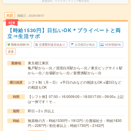
派遣会社
ケアスタッフィング株式会社
未読
掲載日
2026/08/07
NEW
【時給1530円】日払いOK＊プライベートと両
立⇒生活サポ
職種未経験OK
交通費別途支給あり
土日祝日が休み
WEB登録OK
派遣
東京都江東区
勤務地
亀戸駅から---分／清澄白河駅から---分／東京ビッグサイト駅
から---分／台場駅から---分／新豊洲駅から---分
シフト制（月～日） ※平日のみなどの相談もOK ※週3日など
曜日頻度
の相談もOK
【シフト例】07:00～16:0009:00～18:0017:00～09:00※ 上記
時間
は一例です！そ…
即日～2ヶ月以上
期間
無資格の方：時給1530円～1912円 / 介護福祉士：時給1830
時給
円～2287円 / 初任者以上：時給1730円～2162円