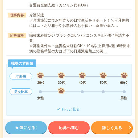
交通費全額支給（ガソリン代もOK）
介護関連
仕事内容
／介護施設にてお年寄りの日常生活をサポート！＼▽具体的
には…・お話相手やお散歩のお手伝い・食事や薬の…
職種未経験OK / ブランクOK / パソコンスキル不要 / 英語力不
応募資格
要
≪募集条件≫・無資格未経験OK・10名以上採用※週16時間未
満の勤務希望の方は以下の日雇派遣禁止の例…
職場の雰囲気
年齢層
20代
30代
40代
50代
60代
男女比率
女性
男性
もっと見る
気になる!
応募へ進む
詳しく見る