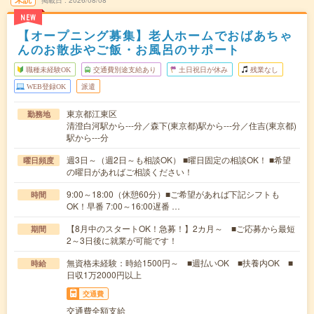
掲載日
2026/08/08
NEW
【オープニング募集】老人ホームでおばあちゃ
んのお散歩やご飯・お風呂のサポート
職種未経験OK
交通費別途支給あり
土日祝日が休み
残業なし
WEB登録OK
派遣
東京都江東区
勤務地
清澄白河駅から---分／森下(東京都)駅から---分／住吉(東京都)
駅から---分
週3日～（週2日～も相談OK） ■曜日固定の相談OK！ ■希望
曜日頻度
の曜日があればご相談ください！
9:00～18:00（休憩60分）■ご希望があれば下記シフトも
時間
OK！早番 7:00～16:00遅番 …
【8月中のスタートOK！急募！】2カ月～ ■ご応募から最短
期間
2～3日後に就業が可能です！
無資格未経験：時給1500円～ ■週払いOK ■扶養内OK ■
時給
日収1万2000円以上
交通費
交通費全額支給