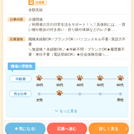
交通費
全額支給
介護関連
仕事内容
／利用者の方の日常生活をサポート！＼▽具体的には…・買
い物や散歩の付き添い・折り紙や体操などのレク参…
職種未経験OK / ブランクOK / パソコンスキル不要 / 英語力不
応募資格
要
＼無資格＊未経験OK／★年齢不問・ブランクOK★履歴書不
要・来社不要（電話登録OK）★社会保険完備＼…
職場の雰囲気
年齢層
20代
30代
40代
50代
60代
男女比率
女性
男性
もっと見る
気になる!
応募へ進む
詳しく見る