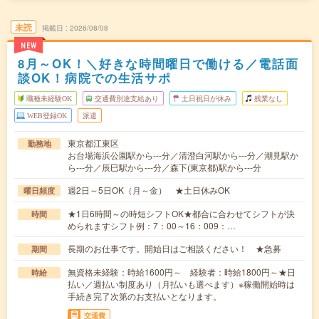
未読
掲載日
2026/08/08
NEW
8月～OK！＼好きな時間曜日で働ける／電話面
談OK！病院での生活サポ
職種未経験OK
交通費別途支給あり
土日祝日が休み
残業なし
WEB登録OK
派遣
東京都江東区
勤務地
お台場海浜公園駅から---分／清澄白河駅から---分／潮見駅か
ら---分／辰巳駅から---分／森下(東京都)駅から---分
週2日～5日OK（月～金） ★土日休みOK
曜日頻度
★1日6時間～の時短シフトOK★都合に合わせてシフトが決
時間
められますシフト例：7：00～16：009：…
長期のお仕事です。開始日はご相談ください！ ★急募
期間
無資格未経験：時給1600円～ 経験者：時給1800円～★日
時給
払い／週払い制度あり（月払いも選べます）※稼働開始時は
手続き完了次第のお支払いとなります。
交通費