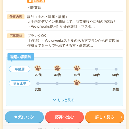
交通費
別途支給
設計（土木・建築・設備）
仕事内容
大手内装デザイン事務所にて、商業施設や店舗の内装設計
（Vectorworks使用）や企画設計（マスタ…
ブランクOK
応募資格
【必須】・Vectorworksスキルのある方プランから内装図面
作成までを一人で完結できる方・商業施…
職場の雰囲気
年齢層
20代
30代
40代
50代
60代
男女比率
女性
男性
もっと見る
気になる!
応募へ進む
詳しく見る