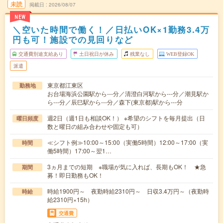
未読
掲載日
2026/08/07
NEW
＼空いた時間で働く！／日払いOK×1勤務3.4万
円も可！施設での見回りなど
交通費別途支給あり
土日祝日が休み
残業なし
WEB登録OK
派遣
東京都江東区
勤務地
お台場海浜公園駅から---分／清澄白河駅から---分／潮見駅か
ら---分／辰巳駅から---分／森下(東京都)駅から---分
週2日（週1日も相談OK！） ※希望のシフトを毎月提出（日
曜日頻度
数と曜日の組み合わせや固定も可）
≪シフト例≫10:00～15:00（実働5時間）12:00～17:00（実
時間
働5時間）17:00～翌1…
3ヵ月までの短期 ※職場が気に入れば、長期もOK！ ★急
期間
募！即日勤務もOK！
時給1900円～ 夜勤時給2310円～ 日収3.4万円～（夜勤時
時給
給2310円×15h）
交通費