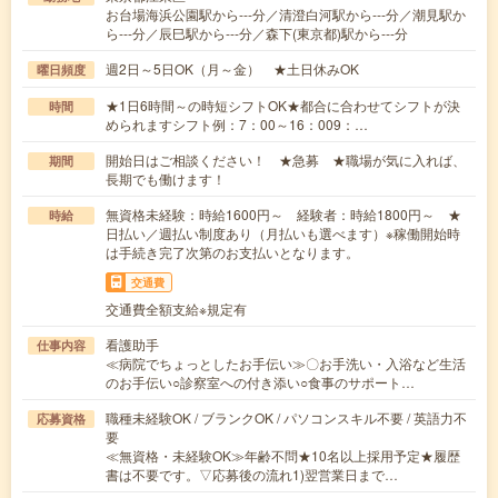
お台場海浜公園駅から---分／清澄白河駅から---分／潮見駅か
ら---分／辰巳駅から---分／森下(東京都)駅から---分
週2日～5日OK（月～金） ★土日休みOK
曜日頻度
★1日6時間～の時短シフトOK★都合に合わせてシフトが決
時間
められますシフト例：7：00～16：009：…
開始日はご相談ください！ ★急募 ★職場が気に入れば、
期間
長期でも働けます！
無資格未経験：時給1600円～ 経験者：時給1800円～ ★
時給
日払い／週払い制度あり（月払いも選べます）※稼働開始時
は手続き完了次第のお支払いとなります。
交通費
交通費全額支給※規定有
看護助手
仕事内容
≪病院でちょっとしたお手伝い≫〇お手洗い・入浴など生活
のお手伝い○診察室への付き添い○食事のサポート…
職種未経験OK / ブランクOK / パソコンスキル不要 / 英語力不
応募資格
要
≪無資格・未経験OK≫年齢不問★10名以上採用予定★履歴
書は不要です。▽応募後の流れ1)翌営業日まで…