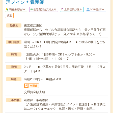
理メイン＊看護師
職種未経験OK
交通費別途支給あり
土日祝日が休み
WEB登録OK
派遣
東京都江東区
勤務地
東陽町駅から---分／お台場海浜公園駅から---分／門前仲町駅
から---分／清澄白河駅から---分／木場(東京都)駅から---分
週3日～OK！ ★曜日固定の相談OK！ ★ご希望の曜日をご相
曜日頻度
談ください！
【日勤のみ】1日6時間～OK！≪シフト例≫・9:00～
時間
15:45 （45分休憩）・11:00～17:…
2ヶ月～ ■ご応募から最短3日後に開始可能 8月～、9月ス
期間
タートもOK！
時給2300円～ ■週払いOK
時給
交通費
交通費全額支給
看護師・准看護師
仕事内容
【介護施設で健康・体調管理がメイン＊看護師】▼具体的に
は…○バイタルチェック 体温・脈拍・呼吸・血圧…