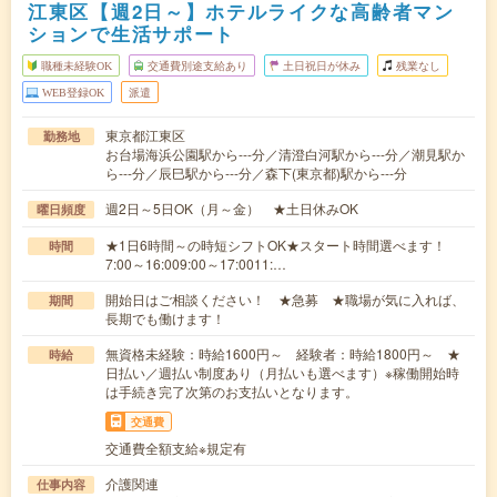
江東区【週2日～】ホテルライクな高齢者マン
ションで生活サポート
職種未経験OK
交通費別途支給あり
土日祝日が休み
残業なし
WEB登録OK
派遣
東京都江東区
勤務地
お台場海浜公園駅から---分／清澄白河駅から---分／潮見駅か
ら---分／辰巳駅から---分／森下(東京都)駅から---分
週2日～5日OK（月～金） ★土日休みOK
曜日頻度
★1日6時間～の時短シフトOK★スタート時間選べます！
時間
7:00～16:009:00～17:0011:…
開始日はご相談ください！ ★急募 ★職場が気に入れば、
期間
長期でも働けます！
無資格未経験：時給1600円～ 経験者：時給1800円～ ★
時給
日払い／週払い制度あり（月払いも選べます）※稼働開始時
は手続き完了次第のお支払いとなります。
交通費
交通費全額支給※規定有
介護関連
仕事内容