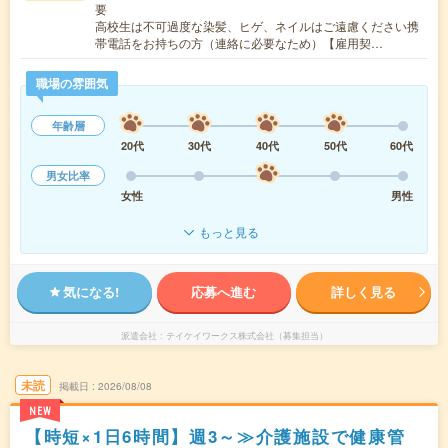
要
高校生は不可過度な染髪、ヒゲ、ネイルはご遠慮ください携
帯電話をお持ちの方（連絡に必要なため）【雇用契…
職場の雰囲気
年齢層
20代
30代
40代
50代
60代
男女比率
女性
男性
もっと見る
気になる!
応募へ進む
詳しく見る
派遣会社
テイケイワークス株式会社（募集担当）
未読
掲載日
2026/08/08
NEW
【時短×1日6時間】週3～≫介護施設で健康管