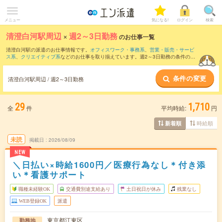
メニュー
気になる!
ログイン
検索
清澄白河駅周辺
×
週2～3日勤務
のお仕事一覧
清澄白河駅の派遣のお仕事情報です。
オフィスワーク・事務系
、
営業・販売・サービ
ス系
、
クリエイティブ系
などのお仕事を取り揃えています。週2～3日勤務の条件の他
に、
交通費別途支給あり
、
職種未経験OK
、
友だちと一緒の応募OK
などのこだわり条
件も取り揃えています。
条件の変更
清澄白河駅周辺 / 週2～3日勤務
29
1,710
全
件
平均時給:
円
時給順
新着順
未読
掲載日
2026/08/09
NEW
＼日払い×時給1600円／医療行為なし＊付き添
い＊看護サポート
職種未経験OK
交通費別途支給あり
土日祝日が休み
残業なし
WEB登録OK
派遣
東京都江東区
勤務地