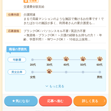
交通費
交通費全額支給
介護関連
仕事内容
まるで高級マンションのような施設で働けるお仕事です！で
きたばかりの施設が多く、利用者さんの要介護度も…
ブランクOK / パソコンスキル不要 / 英語力不要
応募資格
＜無資格・ブランクOK！＞介護の経験をお持ちの方！・年
齢、学歴不問！・WワークOK！・10名以上採用…
職場の雰囲気
年齢層
20代
30代
40代
50代
60代
男女比率
女性
男性
もっと見る
気になる!
応募へ進む
詳しく見る