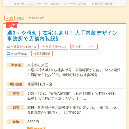
派遣会社
マンパワーグループ株式会社 ケアサービス事業部 （医療福祉介護関連）
未読
掲載日
2026/08/07
NEW
週3～や時短｜在宅もあり！大手内装デザイン
事務所で店舗内装設計
交通費別途支給あり
土日祝日が休み
在宅・リモート
WEB登録OK
無期雇用派遣
東京都江東区
勤務地
木場(東京都)駅から徒歩15分／東陽町駅から徒歩16分／清澄
白河駅から徒歩20分／南砂町駅から徒歩29分
就業曜日/月～金
曜日頻度
9:00～17:30（実働7.5時間）（休憩1時間）＼時短や週3～4
時間
勤務もお気軽にご相談ください！／…
即日～勤務開始日相談可能！期間の定めのない雇用につき、
期間
長期就業が可能です。（定年60歳）
2200円～
時給