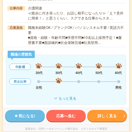
介護関連
仕事内容
≪散歩に付き添ったり、お話し相手になったり≫「え？意外
に簡単！」と思うくらい、スグできる仕事からスタ…
職種未経験OK / ブランクOK / パソコンスキル不要 / 英語力不
応募資格
要
■資格・経験・年齢不問■学歴不問■10名以上採用予定！■履
歴書不要■面談確約■社会保険完備■社員登用…
職場の雰囲気
年齢層
20代
30代
40代
50代
60代
男女比率
女性
男性
もっと見る
気になる!
応募へ進む
詳しく見る
派遣会社
日研トータルソーシング株式会社 メディカルケア事業部