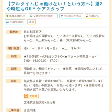
【フルタイムじゃ働けない！という方へ】週2
や時短もOK＊ケアスタッフ
職種未経験OK
交通費別途支給あり
土日祝日が休み
残業なし
WEB登録OK
派遣
東京都江東区
勤務地
お台場海浜公園駅から---分／清澄白河駅から---分／潮見駅か
ら---分／辰巳駅から---分／森下(東京都)駅から---分
週2日～5日OK（月～金） ★土日休みOK
曜日頻度
★1日6時間～の時短シフトOK★スタート時間選べます！
時間
7:00～16:009:00～17:0011:…
開始日はご相談ください！ ★急募 ★職場が気に入れば、
期間
長期でも働けます！
無資格未経験：時給1600円～ 経験者：時給1800円～★日
時給
払い／週払い制度あり（月払いも選べます）※稼働開始時は
手続き完了次第のお支払いとなります。
交通費
交通費全額支給※規定有
介護関連
仕事内容