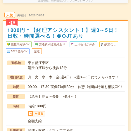
派遣会社
株式会社アルファコーポレーション
未読
掲載日
2026/08/07
NEW
1800円＊【経理アシスタント！】週3～5日！
日数・時間選べる！＠OJTあり
職種未経験OK
交通費別途支給あり
土日祝日が休み
残業なし
WEB登録OK
派遣
東京都江東区
勤務地
清澄白河駅から徒歩12分
月・火・水・木・金(週4日) ※週3～5日にてえらべます！
曜日頻度
09:00～17:30(実働7時間30分 休憩1時間)※時短も相談OK！
時間
【急募】即日～長期 ※8月～！
期間
時給1800円
時給
交通費
全額支給
経理・財務・会計・英文経理
仕事内容