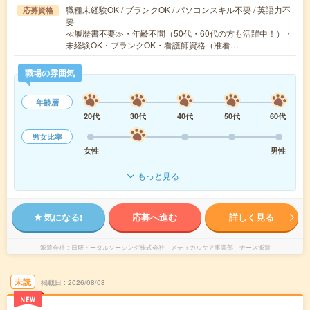
職種未経験OK / ブランクOK / パソコンスキル不要 / 英語力不
応募資格
要
≪履歴書不要≫・年齢不問（50代・60代の方も活躍中！）・
未経験OK・ブランクOK・看護師資格（准看…
職場の雰囲気
年齢層
20代
30代
40代
50代
60代
男女比率
女性
男性
もっと見る
気になる!
応募へ進む
詳しく見る
派遣会社
日研トータルソーシング株式会社 メディカルケア事業部 ナース派遣
未読
掲載日
2026/08/08
NEW