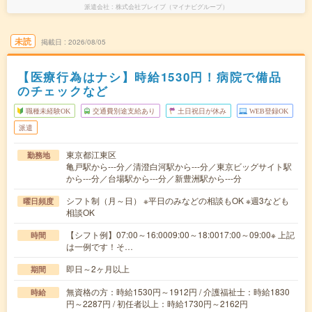
派遣会社
株式会社ブレイブ（マイナビグループ）
未読
掲載日
2026/08/05
【医療行為はナシ】時給1530円！病院で備品
のチェックなど
職種未経験OK
交通費別途支給あり
土日祝日が休み
WEB登録OK
派遣
東京都江東区
勤務地
亀戸駅から---分／清澄白河駅から---分／東京ビッグサイト駅
から---分／台場駅から---分／新豊洲駅から---分
シフト制（月～日） ※平日のみなどの相談もOK ※週3なども
曜日頻度
相談OK
【シフト例】07:00～16:0009:00～18:0017:00～09:00※ 上記
時間
は一例です！そ…
即日～2ヶ月以上
期間
無資格の方：時給1530円～1912円 / 介護福祉士：時給1830
時給
円～2287円 / 初任者以上：時給1730円～2162円