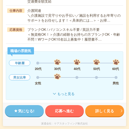
交通費全額支給
介護関連
仕事内容
＼介護施設で見守りやお手伝い／施設を利用するお年寄りの
サポートをお任せします！＜具体的には…＞・お掃…
ブランクOK / パソコンスキル不要 / 英語力不要
応募資格
＜無資格OK！＞介護の経験をお持ちの方ブランクOK・年齢
不問！WワークOK10名以上募集中！履歴書不…
職場の雰囲気
年齢層
20代
30代
40代
50代
60代
男女比率
女性
男性
もっと見る
気になる!
応募へ進む
詳しく見る
派遣会社
ケアスタッフィング株式会社