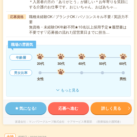
＊入居者の方の「ありがとう」が嬉しい＊お年寄りを笑顔に
する介護のお仕事です。おじいちゃん、おばあちゃ…
職種未経験OK / ブランクOK / パソコンスキル不要 / 英語力不
応募資格
要
無資格・未経験OK年齢不問★10名以上採用予定★履歴書は
不要です▽応募後の流れ1)翌営業日までに担当…
職場の雰囲気
年齢層
20代
30代
40代
50代
60代
男女比率
女性
男性
もっと見る
気になる!
応募へ進む
詳しく見る
派遣会社
マンパワーグループ株式会社 ケアサービス事業部 （医療福祉介護関連）
未読