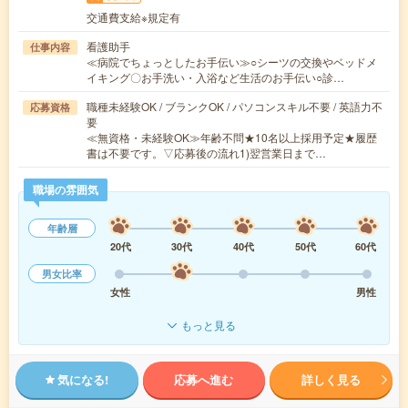
交通費支給※規定有
看護助手
仕事内容
≪病院でちょっとしたお手伝い≫○シーツの交換やベッドメ
イキング〇お手洗い・入浴など生活のお手伝い○診…
職種未経験OK / ブランクOK / パソコンスキル不要 / 英語力不
応募資格
要
≪無資格・未経験OK≫年齢不問★10名以上採用予定★履歴
書は不要です。▽応募後の流れ1)翌営業日まで…
職場の雰囲気
年齢層
20代
30代
40代
50代
60代
男女比率
女性
男性
もっと見る
気になる!
応募へ進む
詳しく見る