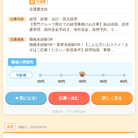
交通費
交通費支給
経理・財務・会計・英文経理
仕事内容
【専門グループ商社での経理事務のお仕事】振込依頼、請求
書管理、国内送金手続き、海外送金、為替予約、そ…
職種未経験OK
応募資格
職種未経験OK！業界未経験OK！【こんな方におススメ！ま
ずはご応募ください／歓迎条件】経理知識、事務…
職場の雰囲気
年齢層
20代
30代
40代
50代
60代
気になる!
応募へ進む
詳しく見る
派遣会社
アデコ株式会社
未読
掲載日
2026/08/05