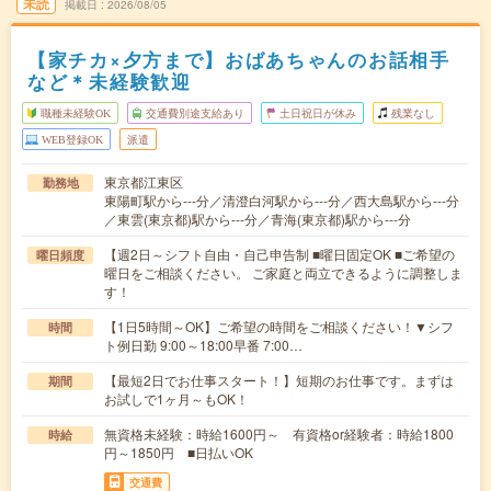
未読
掲載日
2026/08/05
【家チカ×夕方まで】おばあちゃんのお話相手
など＊未経験歓迎
職種未経験OK
交通費別途支給あり
土日祝日が休み
残業なし
WEB登録OK
派遣
東京都江東区
勤務地
東陽町駅から---分／清澄白河駅から---分／西大島駅から---分
／東雲(東京都)駅から---分／青海(東京都)駅から---分
【週2日～シフト自由・自己申告制 ■曜日固定OK ■ご希望の
曜日頻度
曜日をご相談ください。 ご家庭と両立できるように調整しま
す！
【1日5時間～OK】ご希望の時間をご相談ください！▼シフ
時間
ト例日勤 9:00～18:00早番 7:00…
【最短2日でお仕事スタート！】短期のお仕事です。まずは
期間
お試しで1ヶ月～もOK！
無資格未経験：時給1600円～ 有資格or経験者：時給1800
時給
円～1850円 ■日払いOK
交通費