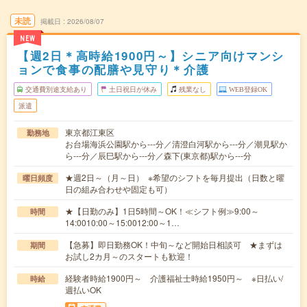
未読
掲載日
2026/08/07
NEW
【週2日＊高時給1900円～】シニア向けマンシ
ョンで食事の配膳や見守り＊介護
交通費別途支給あり
土日祝日が休み
残業なし
WEB登録OK
派遣
東京都江東区
勤務地
お台場海浜公園駅から---分／清澄白河駅から---分／潮見駅か
ら---分／辰巳駅から---分／森下(東京都)駅から---分
★週2日～（月～日） ※希望のシフトを毎月提出（日数と曜
曜日頻度
日の組み合わせや固定も可）
★【日勤のみ】1日5時間～OK！≪シフト例≫9:00～
時間
14:0010:00～15:0012:00～1…
【急募】即日勤務OK！中旬～など開始日相談可 ★まずは
期間
お試し2カ月～のスタートも歓迎！
経験者時給1900円～ 介護福祉士時給1950円～ ※日払い/
時給
週払いOK