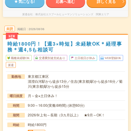
気になる!
応募へ進む
詳しく見る
派遣会社
株式会社エスプールヒューマンソリューションズ 関東エリア
未読
掲載日
2026/08/06
NEW
時給1800円！【週3×時短】未経験OK＊経理事
務＊週4,5も相談可
職種未経験OK
交通費別途支給あり
土日祝日が休み
WEB登録OK
派遣
東京都江東区
勤務地
清澄白河駅から徒歩13分／住吉(東京都)駅から徒歩16分／菊
川(東京都)駅から徒歩15分
月～金※土日休み！
曜日頻度
9:00～16:00(実働:6時間) (休憩60分)
時間
2026/9/上旬～長期（3カ月以上） ★9月～OK！
期間
時給1800円
時給