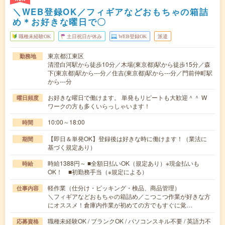
＼WEB登録OK／フィギアなどおもちゃの箱詰
め＊お好きな曜日で〇
職種未経験OK
土日祝日が休み
WEB登録OK
派遣
東京都江東区
勤務地
清澄白河駅から徒歩10分／木場(東京都)駅から徒歩15分／森
下(東京都)駅から---分／住吉(東京都)駅から---分／門前仲町駅
から---分
お好きな曜日で働けます。 単発もリピートも大歓迎＾＾ W
曜日頻度
ワークの方も多くいらっしゃいます！
10:00～18:00
時間
【即日＆単発OK】登録後は好きな時に働けます！（業法に
期間
基づく規定あり）
時給1388円～ ■全額日払いOK（規定あり）※現金払いも
時給
OK！ ■初勤務手当（※規定による）
軽作業（仕分け・ピッキング・検品、商品管理）
仕事内容
＼フィギアなどおもちゃの箱詰め／こつこつ作業が好きな方
にオススメ！倉庫内作業が初めての方でもすぐに覚…
職種未経験OK / ブランクOK / パソコンスキル不要 / 英語力不
応募資格