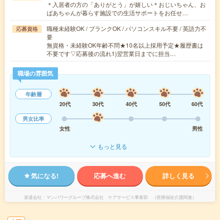
＊入居者の方の「ありがとう」が嬉しい＊おじいちゃん、お
ばあちゃんが暮らす施設での生活サポートをお任せ…
職種未経験OK / ブランクOK / パソコンスキル不要 / 英語力不
応募資格
要
無資格・未経験OK年齢不問★10名以上採用予定★履歴書は
不要です▽応募後の流れ1)翌営業日までに担当…
職場の雰囲気
年齢層
20代
30代
40代
50代
60代
男女比率
女性
男性
もっと見る
気になる!
応募へ進む
詳しく見る
派遣会社
マンパワーグループ株式会社 ケアサービス事業部 （医療福祉介護関連）