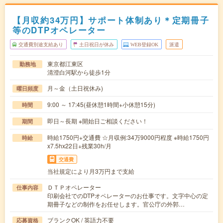
【月収約34万円】サポート体制あり＊定期冊子
等のDTPオペレーター
交通費別途支給あり
土日祝日が休み
WEB登録OK
派遣
東京都江東区
勤務地
清澄白河駅から徒歩1分
月～金（土日祝休み)
曜日頻度
9:00 ～ 17:45(昼休憩1時間+小休憩15分)
時間
即日～長期 ※開始日ご相談ください！
期間
時給1750円+交通費 ☆月収例:34万9000円程度 ※時給1750円
時給
x7.5hx22日+残業30h/月
交通費
当社規定により月3万円まで支給
ＤＴＰオペレーター
仕事内容
印刷会社でのDTPオペレーターのお仕事です。文字中心の定
期冊子などの制作をお任せします。官公庁の外郭…
ブランクOK / 英語力不要
応募資格