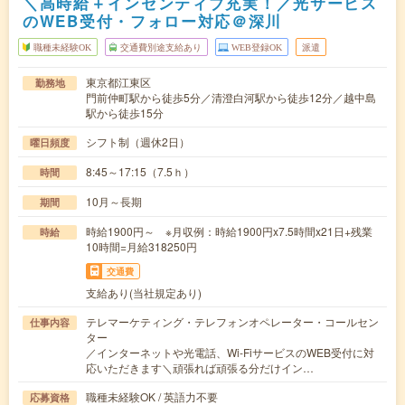
＼高時給＋インセンティブ充実！／光サービス
のWEB受付・フォロー対応＠深川
職種未経験OK
交通費別途支給あり
WEB登録OK
派遣
東京都江東区
勤務地
門前仲町駅から徒歩5分／清澄白河駅から徒歩12分／越中島
駅から徒歩15分
シフト制（週休2日）
曜日頻度
8:45～17:15（7.5ｈ）
時間
10月～長期
期間
時給1900円～ ※月収例：時給1900円x7.5時間x21日+残業
時給
10時間=月給318250円
交通費
支給あり(当社規定あり)
テレマーケティング・テレフォンオペレーター・コールセン
仕事内容
ター
／インターネットや光電話、Wi-FiサービスのWEB受付に対
応いただきます＼頑張れば頑張る分だけイン…
職種未経験OK / 英語力不要
応募資格