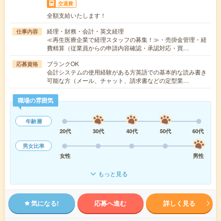
交通費
全額支給いたします！
経理・財務・会計・英文経理
仕事内容
≪再生医療企業で経理スタッフの募集！≫・売掛金管理・経
費精算（従業員からの申請内容確認・承認対応・買…
ブランクOK
応募資格
会計システムの使用経験がある方英語での基本的な読み書き
可能な方（メール、チャット、請求書などの定型業…
職場の雰囲気
年齢層
20代
30代
40代
50代
60代
男女比率
女性
男性
もっと見る
気になる!
応募へ進む
詳しく見る