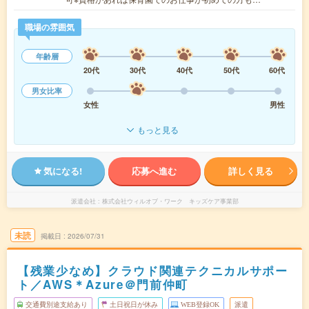
職場の雰囲気
年齢層
20代
30代
40代
50代
60代
男女比率
女性
男性
もっと見る
気になる!
応募へ進む
詳しく見る
派遣会社
株式会社ウィルオブ・ワーク キッズケア事業部
未読
掲載日
2026/07/31
【残業少なめ】クラウド関連テクニカルサポー
ト／AWS＊Azure＠門前仲町
交通費別途支給あり
土日祝日が休み
WEB登録OK
派遣