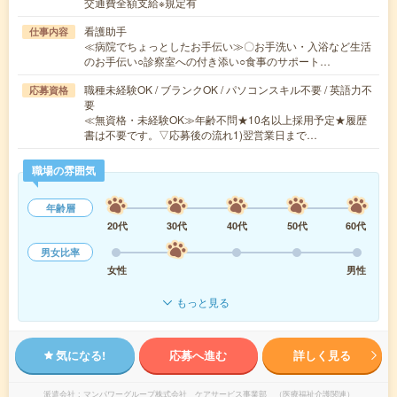
交通費全額支給※規定有
看護助手
仕事内容
≪病院でちょっとしたお手伝い≫〇お手洗い・入浴など生活
のお手伝い○診察室への付き添い○食事のサポート…
職種未経験OK / ブランクOK / パソコンスキル不要 / 英語力不
応募資格
要
≪無資格・未経験OK≫年齢不問★10名以上採用予定★履歴
書は不要です。▽応募後の流れ1)翌営業日まで…
職場の雰囲気
年齢層
20代
30代
40代
50代
60代
男女比率
女性
男性
もっと見る
気になる!
応募へ進む
詳しく見る
派遣会社
マンパワーグループ株式会社 ケアサービス事業部 （医療福祉介護関連）