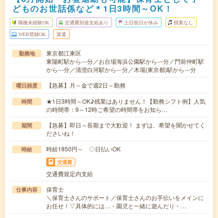
どものお世話係など＊1日3時間～OK！
職種未経験OK
交通費別途支給あり
土日祝日が休み
残業なし
WEB登録OK
派遣
東京都江東区
勤務地
東陽町駅から---分／お台場海浜公園駅から---分／門前仲町駅
から---分／清澄白河駅から---分／木場(東京都)駅から---分
【急募】月～金で週2日～勤務
曜日頻度
★1日3時間～OK♪残業はありません！【勤務シフト例】人気
時間
の時間帯：9～12時ご希望の時間帯をお知ら…
【急募】即日～長期まで大歓迎！ まずは、希望を聞かせてく
期間
ださいね！
時給1850円～ ◇日払いOK
時給
交通費
交通費規定内支給
保育士
仕事内容
＼保育士さんのサポート／保育士さんのお手伝いをメインに
お任せ！▽具体的には…・園児と一緒に遊んだり・…