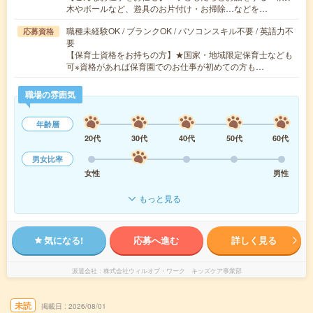
木やボールなど、遊具のお片付け・お掃除…などを…
職種未経験OK / ブランクOK / パソコンスキル不要 / 英語力不
応募資格
要
【保育士資格をお持ちの方】★国家・地域限定保育士なども
可※資格があれば保育園でのお仕事が初めての方も…
職場の雰囲気
年齢層
20代
30代
40代
50代
60代
男女比率
女性
男性
もっと見る
気になる!
応募へ進む
詳しく見る
派遣会社
株式会社ウィルオブ・ワーク キッズケア事業部
未読
掲載日
2026/08/01