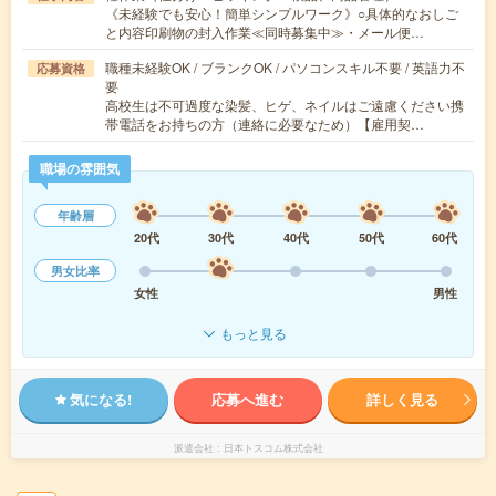
《未経験でも安心！簡単シンプルワーク》○具体的なおしご
と内容印刷物の封入作業≪同時募集中≫・メール便…
職種未経験OK / ブランクOK / パソコンスキル不要 / 英語力不
応募資格
要
高校生は不可過度な染髪、ヒゲ、ネイルはご遠慮ください携
帯電話をお持ちの方（連絡に必要なため）【雇用契…
職場の雰囲気
年齢層
20代
30代
40代
50代
60代
男女比率
女性
男性
もっと見る
気になる!
応募へ進む
詳しく見る
派遣会社
日本トスコム株式会社