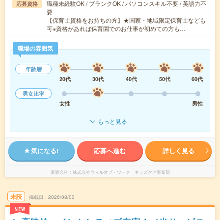
職種未経験OK / ブランクOK / パソコンスキル不要 / 英語力不
応募資格
要
【保育士資格をお持ちの方】★国家・地域限定保育士なども
可※資格があれば保育園でのお仕事が初めての方も…
職場の雰囲気
年齢層
20代
30代
40代
50代
60代
男女比率
女性
男性
もっと見る
気になる!
応募へ進む
詳しく見る
派遣会社
株式会社ウィルオブ・ワーク キッズケア事業部
未読
掲載日
2026/08/03
NEW