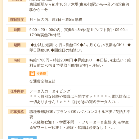
東陽町駅から徒歩10分／木場(東京都)駅から---分／清澄白河
駅から---分
月～日の内、週3日～週5日勤務
曜日頻度
9:00～20：00の内、実働6～8h/休憩1h[シフト例]・09:00～
時間
17:00(実働7h/休憩…
◆お試し短期1ヶ月～勤務OK ◆3ヶ月くらい/長期もOK！ ◆
期間
即日勤務OK ◆開始日の相談OK
時給1700円～時給2000円 ◆昇給あり ◆日払い(速払い：給
時給
料日前に70％まで受取可能/規定有)＋月払い
交通費
交通費全額支給
データ入力・タイピング
仕事内容
＊＊＜特別な経験や知識は不問です＞＊＊＊＊＜電話対応は
一切ありません！＞＊＊【はがきの宛名データ入力…
職種未経験OK / ブランクOK / パソコンスキル不要 / 英語力不
応募資格
要
・未経験歓迎！・学歴不問！・フリーター＆主婦(夫)＆学生
＆Wワーカー歓迎！・経験・知識は必要なし！・…