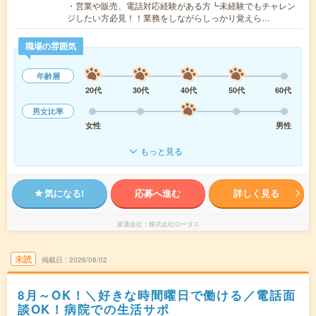
・営業や販売、電話対応経験がある方┗未経験でもチャレン
ジしたい方必見！！業務をしながらしっかり覚えら…
職場の雰囲気
年齢層
20代
30代
40代
50代
60代
男女比率
女性
男性
もっと見る
気になる!
応募へ進む
詳しく見る
派遣会社
株式会社ロータス
未読
掲載日
2026/08/02
8月～OK！＼好きな時間曜日で働ける／電話面
談OK！病院での生活サポ