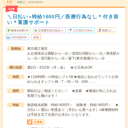
未読
掲載日
2026/08/04
NEW
＼日払い×時給1600円／医療行為なし＊付き添
い＊看護サポート
職種未経験OK
交通費別途支給あり
土日祝日が休み
残業なし
WEB登録OK
派遣
東京都江東区
勤務地
お台場海浜公園駅から---分／清澄白河駅から---分／潮見駅か
ら---分／辰巳駅から---分／森下(東京都)駅から---分
週2日～5日OK（月～金） ★土日休みOK
曜日頻度
★1日6時間～の時短シフトOK★都合に合わせてシフトが決
時間
められますシフト例：7：00～16：009：…
開始日はご相談ください！ ★急募 ★職場が気に入れば、
期間
長期でも働けます！
無資格未経験：時給1600円～ 経験者：時給1800円～ ★
時給
日払い／週払い制度あり（月払いも選べます）※稼働開始時
は手続き完了次第のお支払いとなります。
交通費