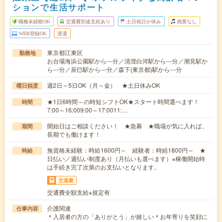
ションで生活サポート
職種未経験OK
交通費別途支給あり
土日祝日が休み
残業なし
WEB登録OK
派遣
東京都江東区
勤務地
お台場海浜公園駅から---分／清澄白河駅から---分／潮見駅か
ら---分／辰巳駅から---分／森下(東京都)駅から---分
週2日～5日OK（月～金） ★土日休みOK
曜日頻度
★1日6時間～の時短シフトOK★スタート時間選べます！
時間
7:00～16:009:00～17:0011:…
開始日はご相談ください！ ★急募 ★職場が気に入れば、
期間
長期でも働けます！
無資格未経験：時給1600円～ 経験者：時給1800円～ ★
時給
日払い／週払い制度あり（月払いも選べます）※稼働開始時
は手続き完了次第のお支払いとなります。
交通費
交通費全額支給※規定有
介護関連
仕事内容
＊入居者の方の「ありがとう」が嬉しい＊お年寄りを笑顔に