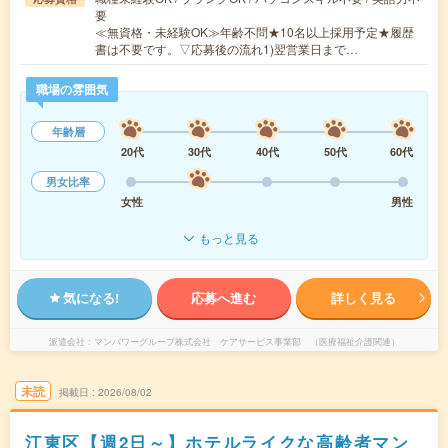
要
≪無資格・未経験OK≫年齢不問★10名以上採用予定★履歴
書は不要です。▽応募後の流れ1)翌営業日まで…
職場の雰囲気
年齢層
20代
30代
40代
50代
60代
男女比率
女性
男性
もっと見る
気になる!
応募へ進む
詳しく見る
派遣会社
マンパワーグループ株式会社 ケアサービス事業部 （医療福祉介護関連）
未読
掲載日
2026/08/02
江東区【週2日～】ホテルライクな高齢者マン