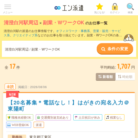
メニュー
気になる!
ログイン
検索
清澄白河駅周辺
×
副業・WワークOK
のお仕事一覧
清澄白河駅の派遣のお仕事情報です。
オフィスワーク・事務系
、
営業・販売・サービ
ス系
、
クリエイティブ系
などのお仕事を取り揃えています。副業・WワークOKの条件
の他に、
交通費別途支給あり
、
職種未経験OK
、
友だちと一緒の応募OK
などのこだわ
り条件も取り揃えています。
条件の変更
清澄白河駅周辺 / 副業・WワークOK
17
1,707
全
件
平均時給:
円
時給順
新着順
未読
掲載日
2026/08/06
NEW
【20名募集＊電話なし！】はがきの宛名入力＠
東陽町
職種未経験OK
交通費別途支給あり
土日祝日が休み
残業なし
WEB登録OK
派遣
東京都江東区
勤務地