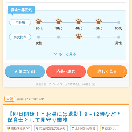
職場の雰囲気
年齢層
20代
30代
40代
50代
60代
男女比率
女性
男性
もっと見る
気になる!
応募へ進む
詳しく見る
派遣会社
テイケイワークス株式会社（募集担当）
未読
掲載日
2026/07/31
【即日開始！＊お昼には退勤】9～12時など＊
保育士として見守り業務
職種未経験OK
交通費別途支給あり
土日祝日が休み
残業なし