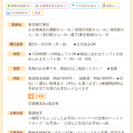
職種未経験OK
交通費別途支給あり
土日祝日が休み
残業なし
WEB登録OK
派遣
東京都江東区
勤務地
お台場海浜公園駅から---分／清澄白河駅から---分／潮見駅か
ら---分／辰巳駅から---分／森下(東京都)駅から---分
週2日～5日OK（月～金） ★土日休みOK
曜日頻度
★1日6時間～の時短シフトOK★都合に合わせてシフトが決
時間
められますシフト例：7：00～16：009：…
長期のお仕事です。開始日はご相談ください！ ★急募
期間
無資格未経験：時給1600円～ 経験者：時給1800円～★日
時給
払い／週払い制度あり（月払いも選べます）※稼働開始時は
手続き完了次第のお支払いとなります。
交通費
交通費支給※規定有
看護助手
仕事内容
≪病院でちょっとしたお手伝い≫○シーツの交換やベッドメ
イキング〇お手洗い・入浴など生活のお手伝い○診…
職種未経験OK / ブランクOK / パソコンスキル不要 / 英語力不
応募資格