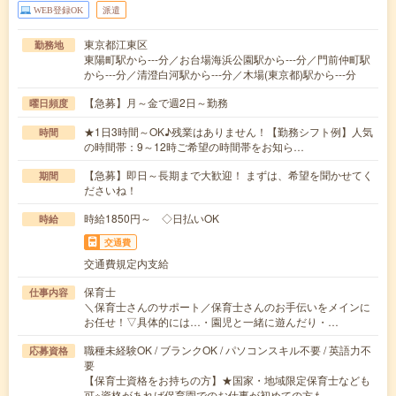
WEB登録OK
派遣
東京都江東区
勤務地
東陽町駅から---分／お台場海浜公園駅から---分／門前仲町駅
から---分／清澄白河駅から---分／木場(東京都)駅から---分
【急募】月～金で週2日～勤務
曜日頻度
★1日3時間～OK♪残業はありません！【勤務シフト例】人気
時間
の時間帯：9～12時ご希望の時間帯をお知ら…
【急募】即日～長期まで大歓迎！ まずは、希望を聞かせてく
期間
ださいね！
時給1850円～ ◇日払いOK
時給
交通費
交通費規定内支給
保育士
仕事内容
＼保育士さんのサポート／保育士さんのお手伝いをメインに
お任せ！▽具体的には…・園児と一緒に遊んだり・…
職種未経験OK / ブランクOK / パソコンスキル不要 / 英語力不
応募資格
要
【保育士資格をお持ちの方】★国家・地域限定保育士なども
可※資格があれば保育園でのお仕事が初めての方も…