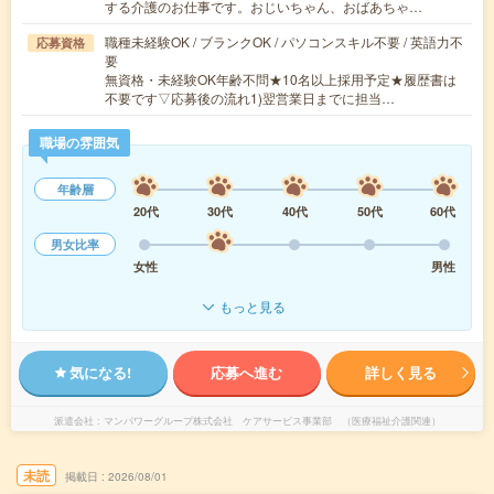
する介護のお仕事です。おじいちゃん、おばあちゃ…
職種未経験OK / ブランクOK / パソコンスキル不要 / 英語力不
応募資格
要
無資格・未経験OK年齢不問★10名以上採用予定★履歴書は
不要です▽応募後の流れ1)翌営業日までに担当…
職場の雰囲気
年齢層
20代
30代
40代
50代
60代
男女比率
女性
男性
もっと見る
気になる!
応募へ進む
詳しく見る
派遣会社
マンパワーグループ株式会社 ケアサービス事業部 （医療福祉介護関連）
未読
掲載日
2026/08/01