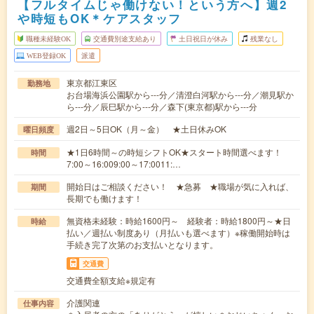
【フルタイムじゃ働けない！という方へ】週2
や時短もOK＊ケアスタッフ
職種未経験OK
交通費別途支給あり
土日祝日が休み
残業なし
WEB登録OK
派遣
東京都江東区
勤務地
お台場海浜公園駅から---分／清澄白河駅から---分／潮見駅か
ら---分／辰巳駅から---分／森下(東京都)駅から---分
週2日～5日OK（月～金） ★土日休みOK
曜日頻度
★1日6時間～の時短シフトOK★スタート時間選べます！
時間
7:00～16:009:00～17:0011:…
開始日はご相談ください！ ★急募 ★職場が気に入れば、
期間
長期でも働けます！
無資格未経験：時給1600円～ 経験者：時給1800円～★日
時給
払い／週払い制度あり（月払いも選べます）※稼働開始時は
手続き完了次第のお支払いとなります。
交通費
交通費全額支給※規定有
介護関連
仕事内容