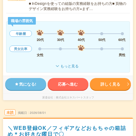
■ InDesignを使っての組版の実務経験をお持ちの方■ 頁物の
デザイン実務経験をお持ちの方※まず…
職場の雰囲気
年齢層
20代
30代
40代
50代
60代
男女比率
女性
男性
もっと見る
気になる!
応募へ進む
詳しく見る
派遣会社
株式会社エキスパートスタッフ
未読
掲載日
2026/08/01
＼WEB登録OK／フィギアなどおもちゃの箱詰
め＊お好きな曜日で〇