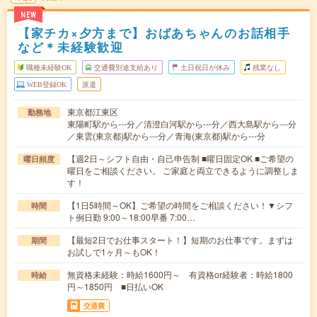
NEW
【家チカ×夕方まで】おばあちゃんのお話相手
など＊未経験歓迎
職種未経験OK
交通費別途支給あり
土日祝日が休み
残業なし
WEB登録OK
派遣
東京都江東区
勤務地
東陽町駅から---分／清澄白河駅から---分／西大島駅から---分
／東雲(東京都)駅から---分／青海(東京都)駅から---分
【週2日～シフト自由・自己申告制 ■曜日固定OK ■ご希望の
曜日頻度
曜日をご相談ください。 ご家庭と両立できるように調整しま
す！
【1日5時間～OK】ご希望の時間をご相談ください！▼シフ
時間
ト例日勤 9:00～18:00早番 7:00…
【最短2日でお仕事スタート！】短期のお仕事です。まずは
期間
お試しで1ヶ月～もOK！
無資格未経験：時給1600円～ 有資格or経験者：時給1800
時給
円～1850円 ■日払いOK
交通費