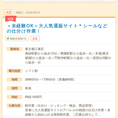
未読
掲載日
2026/08/04
NEW
＜未経験OK＞大人気通販サイト＊シールなど
の仕分け作業！
職種未経験OK
派遣
東京都江東区
勤務地
南砂町駅から徒歩10分／東陽町駅から徒歩---分／木場(東京
都)駅から徒歩---分／門前仲町駅から徒歩---分／清澄白河駅か
ら徒歩---分
シフト制
曜日頻度
08時00分～17時00分（実働8時間）
時間
単発
期間
時給1406円
時給
軽作業（仕分け・ピッキング・検品、商品管理）
仕事内容
若者に大人気通販サイトのアパレルや雑貨の仕分け作業！未
経験から始められる簡単軽作業。ご応募お待ちして…