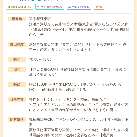
職種未経験OK
土日祝日が休み
WEB登録OK
派遣
東京都江東区
勤務地
清澄白河駅から徒歩10分／木場(東京都)駅から徒歩15分／森
下(東京都)駅から---分／住吉(東京都)駅から---分／門前仲町駅
から---分
お好きな曜日で働けます。 単発もリピートも大歓迎＾＾ W
曜日頻度
ワークの方も多くいらっしゃいます！
10:00～18:00
時間
【即日＆単発OK】登録後は好きな時に働けます！（業法に
期間
基づく規定あり）
時給1388円～ ■全額日払いOK（規定あり）※現金払いも
時給
OK！ ■初勤務手当（※規定による）
軽作業（仕分け・ピッキング・検品、商品管理）
仕事内容
＼フィギアなどおもちゃの箱詰め／こつこつ作業が好きな方
にオススメ！倉庫内作業が初めての方でもすぐに覚…
職種未経験OK / ブランクOK / パソコンスキル不要 / 英語力不
応募資格
要
高校生は不可過度な染髪、ヒゲ、ネイルはご遠慮ください携
帯電話をお持ちの方（連絡に必要なため）【雇用契…