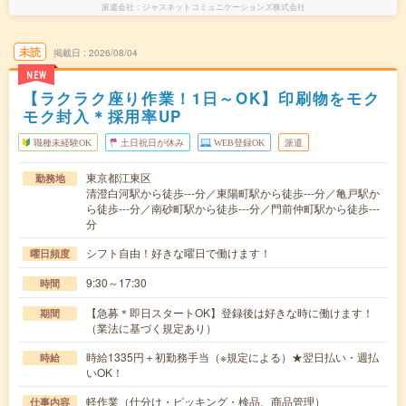
派遣会社
ジャスネットコミュニケーションズ株式会社
未読
掲載日
2026/08/04
NEW
【ラクラク座り作業！1日～OK】印刷物をモク
モク封入＊採用率UP
職種未経験OK
土日祝日が休み
WEB登録OK
派遣
東京都江東区
勤務地
清澄白河駅から徒歩---分／東陽町駅から徒歩---分／亀戸駅か
ら徒歩---分／南砂町駅から徒歩---分／門前仲町駅から徒歩---
分
シフト自由！好きな曜日で働けます！
曜日頻度
9:30～17:30
時間
【急募＊即日スタートOK】登録後は好きな時に働けます！
期間
（業法に基づく規定あり）
時給1335円＋初勤務手当（※規定による）★翌日払い・週払
時給
いOK！
軽作業（仕分け・ピッキング・検品、商品管理）
仕事内容