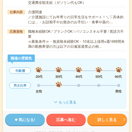
交通費全額支給（ガソリン代もOK）
介護関連
仕事内容
／介護施設にてお年寄りの日常生活をサポート！＼▽具体的
には…・お話相手やお散歩のお手伝い・食事や薬の…
職種未経験OK / ブランクOK / パソコンスキル不要 / 英語力不
応募資格
要
≪募集条件≫・無資格未経験OK・10名以上採用※週16時間未
満の勤務希望の方は以下の日雇派遣禁止の例…
職場の雰囲気
年齢層
20代
30代
40代
50代
60代
男女比率
女性
男性
もっと見る
気になる!
応募へ進む
詳しく見る