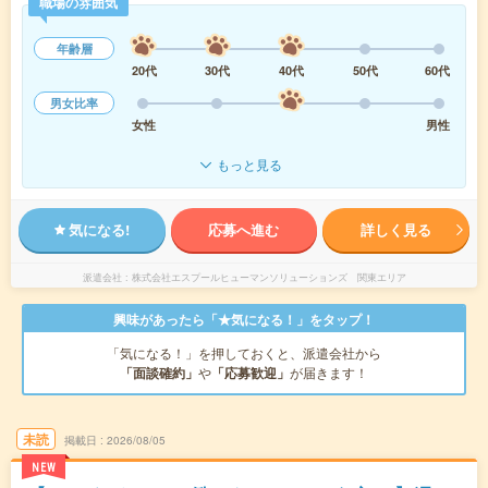
職場の雰囲気
年齢層
20代
30代
40代
50代
60代
男女比率
女性
男性
もっと見る
気になる!
応募へ進む
詳しく見る
派遣会社
株式会社エスプールヒューマンソリューションズ 関東エリア
興味があったら「★気になる！」をタップ！
「気になる！」を押しておくと、派遣会社から
「面談確約」
や
「応募歓迎」
が届きます！
未読
掲載日
2026/08/05
NEW