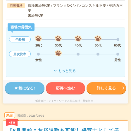
職種未経験OK / ブランクOK / パソコンスキル不要 / 英語力不
応募資格
要
未経験OK！
職場の雰囲気
年齢層
20代
30代
40代
50代
60代
男女比率
女性
男性
もっと見る
気になる!
応募へ進む
詳しく見る
派遣会社
テイケイワークス株式会社（募集担当）
未読
掲載日
2026/08/03
NEW
【8月開始＊お昼退勤も可能】保育士として子