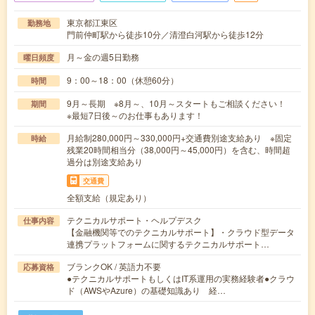
東京都江東区
勤務地
門前仲町駅から徒歩10分／清澄白河駅から徒歩12分
月～金の週5日勤務
曜日頻度
9：00～18：00（休憩60分）
時間
9月～長期 ※8月～、10月～スタートもご相談ください！
期間
※最短7日後～のお仕事もあります！
月給制280,000円～330,000円+交通費別途支給あり ※固定
時給
残業20時間相当分（38,000円～45,000円）を含む、時間超
過分は別途支給あり
交通費
全額支給（規定あり）
テクニカルサポート・ヘルプデスク
仕事内容
【金融機関等でのテクニカルサポート】・クラウド型データ
連携プラットフォームに関するテクニカルサポート…
ブランクOK / 英語力不要
応募資格
●テクニカルサポートもしくはIT系運用の実務経験者●クラウ
ド（AWSやAzure）の基礎知識あり 経…