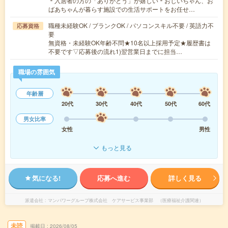
＊入居者の方の「ありがとう」が嬉しい＊おじいちゃん、お
ばあちゃんが暮らす施設での生活サポートをお任せ…
職種未経験OK / ブランクOK / パソコンスキル不要 / 英語力不
応募資格
要
無資格・未経験OK年齢不問★10名以上採用予定★履歴書は
不要です▽応募後の流れ1)翌営業日までに担当…
職場の雰囲気
年齢層
20代
30代
40代
50代
60代
男女比率
女性
男性
もっと見る
気になる!
応募へ進む
詳しく見る
派遣会社
マンパワーグループ株式会社 ケアサービス事業部 （医療福祉介護関連）
未読
掲載日
2026/08/05