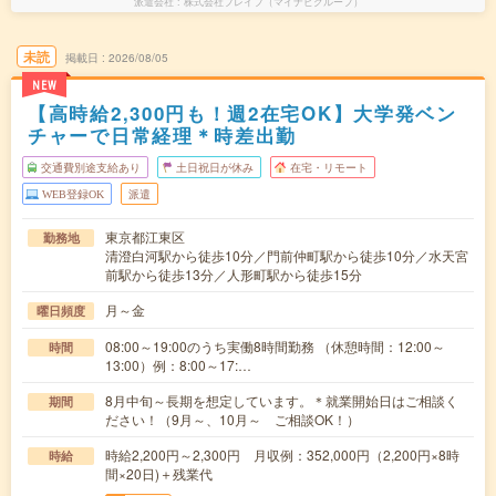
派遣会社
株式会社ブレイブ（マイナビグループ）
未読
掲載日
2026/08/05
NEW
【高時給2,300円も！週2在宅OK】大学発ベン
チャーで日常経理＊時差出勤
交通費別途支給あり
土日祝日が休み
在宅・リモート
WEB登録OK
派遣
東京都江東区
勤務地
清澄白河駅から徒歩10分／門前仲町駅から徒歩10分／水天宮
前駅から徒歩13分／人形町駅から徒歩15分
月～金
曜日頻度
08:00～19:00のうち実働8時間勤務 （休憩時間：12:00～
時間
13:00）例：8:00～17:…
8月中旬～長期を想定しています。＊就業開始日はご相談く
期間
ださい！（9月～、10月～ ご相談OK！）
時給2,200円～2,300円 月収例：352,000円（2,200円×8時
時給
間×20日)＋残業代