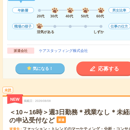
年齢層
男女比率
20代
30代
40代
50代
60代
職場の様子
仕事の仕方
活気がある
しずか
ケアスタッフィング株式会社
派遣会社
応募する
気になる！
未読
NEW
掲載日
2026/08/08
＜10～16時＞週3日勤務＊残業なし＊未
の申込受付など
派遣
ファッション・トレンドのマーケティング・分析・コンサ
派遣先