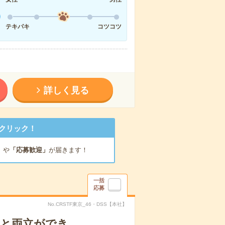
テキパキ
コツコツ
詳しく見る
クリック！
」
や
「応募歓迎」
が届きます！
一括
応募
No.CRSTF東京_46・DSS【本社】
庭と両立ができ