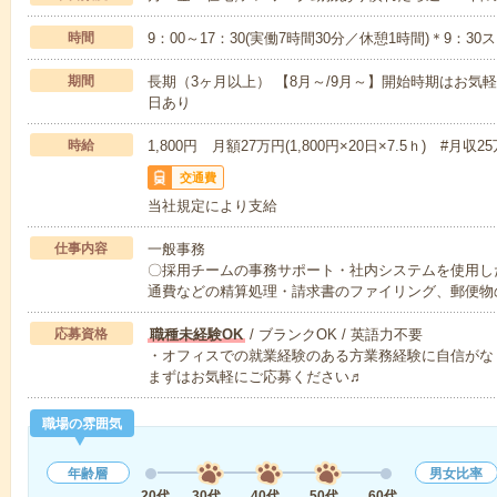
時間
9：00～17：30(実働7時間30分／休憩1時間)＊9：3
期間
長期（3ヶ月以上） 【8月～/9月～】開始時期はお気
日あり
時給
1,800円 月額27万円(1,800円×20日×7.5ｈ) #月収
交通費
当社規定により支給
仕事内容
一般事務
〇採用チームの事務サポート・社内システムを使用し
通費などの精算処理・請求書のファイリング、郵便物
応募資格
職種未経験OK
/ ブランクOK / 英語力不要
・オフィスでの就業経験のある方業務経験に自信がな
まずはお気軽にご応募ください♬
職場の雰囲気
年齢層
男女比率
20代
30代
40代
50代
60代