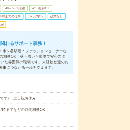
40～50代活躍
WEB登録OK
7時前までの仕事
5ｈ以内OK
残業なし
cel
に関わるサポート事務！
！市ヶ谷駅近＊ファッションセミナーな
短の相談OK！落ち着いた環境で安心スタ
着いた雰囲気の職場です。未経験歓迎のお
未来につながる一歩を支えます。
能です♪ 土日祝お休み
で・17時までなどの時間相談OK！