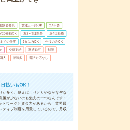
複数名募集
友達と一緒OK
OA不要
WEB登録OK
週2～3日勤務
週4日勤務
前までの仕事
5ｈ以内OK
午後のみOK
祉
交費支給
車通勤可
制服
国人
派遣多
電話対応なし
！日払いもOK！
りが多く、例えばしりとりやなぞなぞな
負担が少ないのも魅力の一つなんです！
ネットワークと資金力があるから、業界最
ンティブ制度を用意しているので、月収