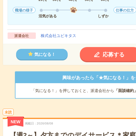
職場の様子
仕事の仕方
活気がある
しずか
株式会社ユビキタス
派遣会社
応募する
気になる！
興味があったら「★気になる！」を
「気になる！」を押しておくと、派遣会社から
「面談確約
未読
NEW
掲載日
2026/08/08
【週2～】夕方までのデイサービス＊家