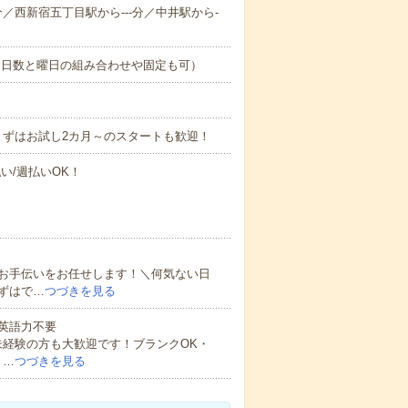
-分／西新宿五丁目駅から---分／中井駅から-
（日数と曜日の組み合わせや固定も可）
まずはお試し2カ月～のスタートも歓迎！
い/週払いOK！
お手伝いをお任せします！＼何気ない日
ずはで…
つづきを見る
 英語力不要
未経験の方も大歓迎です！ブランクOK・
・…
つづきを見る