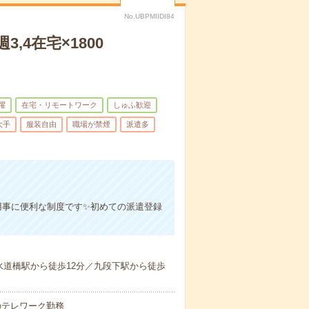
No.UBPMIIDI84
4在宅×1800
躍
在宅・リモートワーク
しゅふ歓迎
大手
服装自由
職場が禁煙
派遣多
用事に便利な制度です✨初めての派遣登録
水道橋駅から徒歩12分／九段下駅から徒歩
のテレワーク勤務