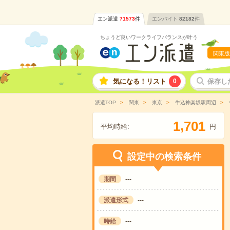
エン派遣
71573
件
エンバイト
82182
件
ちょうど良いワークライフバランスが叶う
関東版
気になる！リスト
0
保存し
派遣TOP
関東
東京
牛込神楽坂駅周辺
,
1
7
0
1
平均時給:
円
設定中の検索条件
期間
---
派遣形式
---
時給
---