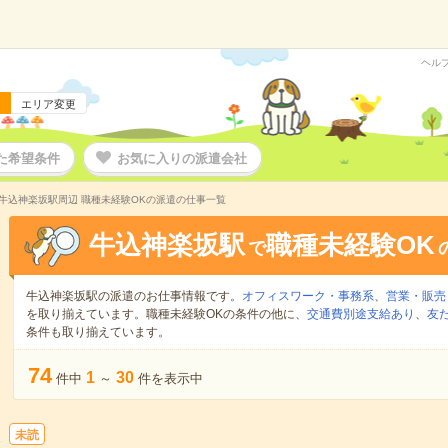
ヘル
エリア変更
た希望条件
お気に入りの派遣会社
牛込神楽坂駅周辺 職種未経験OKの派遣の仕事一覧
牛込神楽坂駅
職種未経験OK
で
牛込神楽坂駅の派遣のお仕事情報です。
オフィスワーク・事務系
、
営業・販売
を取り揃えています。職種未経験OKの条件の他に、
交通費別途支給あり
、
友
条件も取り揃えています。
74
1
30
件中
～
件を表示中
未読