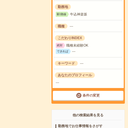
勤務地
牛込神楽坂
駅/路線
職種
---
こだわりINDEX
職種未経験OK
絶対
---
できれば
キーワード
---
あなたのプロフィール
---
条件の変更
他の検索結果を見る
勤務地でお仕事情報をさがす