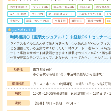
職種未経験OK
ブランクOK
既卒第二新卒OK
英語不要
履歴書不要
週2～3日勤務
土日祝休
朝10時以降スタート
16時前までの仕事
1
扶養控内
副業・WワークOK
交費支給
服装自由
職場が禁煙
Ex
ここがポイント！
時間相談〇【服装カジュアル！】未経験OK！セミナー
ライフスタイルに合わせて働き方選べる＊少人数のおだやかオフィス
どを開催している企業です！ゆったり10時スタート！週3～5日＆時
ート＊事務やサポート経験活かせます！服装はカジュアルOK＊落ち
仕事が豊富なテンプスタッフ。あなたの「やってみたい」を大切に、
勤務地
東京都新宿区
市ケ谷駅から徒歩6分／牛込神楽坂駅から徒歩9分
曜日頻度
月・火・水・木・金(週3日) ※週3・4日もご相談可
時間
10:00～16:00(実働5時間 休憩1時間)※～16時ま
期間
【急募】即日～長期 ※8月～！