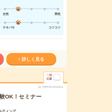
女性
男性
テキパキ
コツコツ
詳しく見る
一括
応募
No.TMPE26-0616814
経験OK！セミナー
ルティング