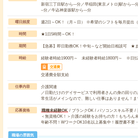
新宿三丁目駅から---分／早稲田(東京メトロ)駅から--
--分／牛込神楽坂駅から---分
曜日頻度
週2日～OK！（月～日） ※希望のシフトを毎月提出
時間
★1日5時間～OK！
期間
【急募】即日勤務OK！中旬～など開始日相談可 ★
時給
経験者時給1900円～ 未経験者時給1800円～ ※日払
交通費
交通費全額支給
仕事内容
介護関連
／日勤だけのデイサービスで利用者さんの身の回りの
常生活がメインなので、難しい仕事はありません！ま
応募資格
職種未経験OK
/ ブランクOK / パソコンスキル不要 /
＜無資格OK！＞介護の経験をお持ちの方！もちろん
年齢不問！WワークOK10名以上募集中！履歴書不要
職場の雰囲気