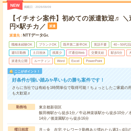
NEW
掲載日
2026/08/09
【イチオシ案件】初めての派遣歓迎♬ ＼週3,
円×駅チカ／
派遣
NTTデータGr.
派遣先
職種未経験OK
ブランクOK
既卒第二新卒OK
英語不要
40～50代活
週5日勤務
土日祝休
残業少
IT通信Web
交費支給
駅歩5分
派遣先公開
ルーティン
Word
Excel
PowerPoint
ここがポイント！
好条件が揃い踏み✨早いもの勝ち案件です！
さらに当社では有給を1時間単位で取得可能！ちょっとしたご家庭の
も大歓迎♬
勤務地
東京都新宿区
飯田橋駅から徒歩1分／牛込神楽坂駅から徒歩10分／
14分／後楽園駅から徒歩16分
曜日頻度
月～金 在宅,テレワーク勤務あり慣れたら週3～4日