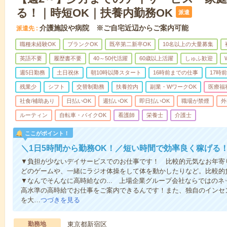
る！｜時短OK｜扶養内勤務OK
派遣
介護施設や病院 ※ご自宅近辺からご案内可能
派遣先
職種未経験OK
ブランクOK
既卒第二新卒OK
10名以上の大量募集
英語不要
履歴書不要
40～50代活躍
60歳以上活躍
しゅふ歓迎
週5日勤務
土日祝休
朝10時以降スタート
16時前までの仕事
17時
残業少
シフト
交替制勤務
扶養控内
副業・WワークOK
医療福
社食/補助あり
日払いOK
週払いOK
即日払いOK
職場が禁煙
外
ルーティン
自転車・バイクOK
看護師
栄養士
介護士
ここがポイント！
＼1日5時間から勤務OK！／短い時間で効率良く稼げる
▼負担が少ないデイサービスでのお仕事です！ 比較的元気なお年寄
どのゲームや、一緒にラジオ体操をして体を動かしたりなど。比較的
▼なんでそんなに高時給なの... 上場企業グループ会社ならではの
高水準の高時給でお仕事をご案内できるんです！また、独自のインセ
を大…
つづきを見る
勤務地
東京都新宿区