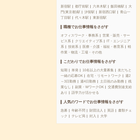
新宿駅
都庁前駅
六本木駅
飯田橋駅
大
門(東京都)駅
汐留駅
新宿西口駅
青山一
丁目駅
代々木駅
東新宿駅
職種でお仕事情報をさがす
オフィスワーク・事務系
営業・販売・サー
ビス系
クリエイティブ系
IT・エンジニア
系
技術系
医療・介護・福祉・教育系
軽
作業・物流・工場・その他
こだわりでお仕事情報をさがす
短期
単発
10名以上の大量募集
友だちと
一緒の応募OK
在宅・リモートワーク
週2
～3日勤務
週4日勤務
土日祝のみ勤務
残
業なし
副業・WワークOK
交通費別途支給
あり
語学力が活かせる
人気のワードでお仕事情報をさがす
急募
年齢不問
財団法人
英語
書類チェ
ック
テレビ局
封入
大学