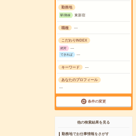
勤務地
東新宿
駅/路線
職種
---
こだわりINDEX
---
絶対
---
できれば
キーワード
---
あなたのプロフィール
---
条件の変更
他の検索結果を見る
勤務地でお仕事情報をさがす