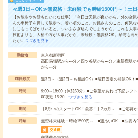
ここがポイント！
≪週3日～OK≫無資格・未経験でも時給1500円～！土
【お散歩やお話もだいじな仕事】「今日は天気が良いから、外の空気
んの車椅子を押して散歩へ。若い頃のこと、お孫さんのこと、何気な
にこもってばかりいると、ついふさぎ込んでしまうから。これも大事
技術よりも、人柄の方が大事だから、未経験・無資格OK。給与も高
たが…
つづきを見る
勤務地
東京都新宿区
高田馬場駅から---分／四ツ谷駅から---分／東新宿駅か
から---分
曜日頻度
週3日～（週2日～も相談OK）■曜日固定の相談OK
時間
9:00～18:00（休憩60分）■ご希望があれば下記シフトもOK
00夜勤 16:30…
つづきを見る
期間
【8月中のスタートOK！急募！】2カ月～ ■ご応募
時給
無資格未経験：時給1500円～ ■週払いOK ■扶養内O
交通費
交通費全額支給