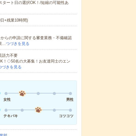
スタート日の選択OK！/短縮の可能性あ
0日+残業10時間)
者からの申請に関する審査業務・不備確認
限…
つづきを見る
 英語力不要
OK！◇50名の大募集！お友達同士のエン
つづきを見る
女性
男性
テキパキ
コツコツ
業部