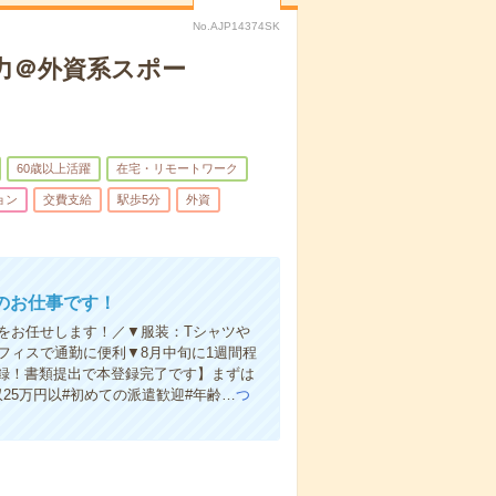
No.AJP14374SK
入力＠外資系スポー
60歳以上活躍
在宅・リモートワーク
ョン
交費支給
駅歩5分
外資
のお仕事です！
をお任せします！／▼服装：Tシャツや
フィスで通勤に便利▼8月中旬に1週間程
録！書類提出で本登録完了です】まずは
25万円以#初めての派遣歓迎#年齢…
つ