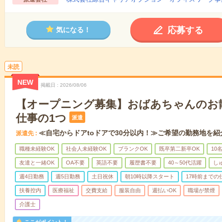
応募する
気になる！
未読
NEW
掲載日
2026/08/06
【オープニング募集】おばあちゃんのお
仕事の1つ
派遣
≪自宅からドアtoドアで30分以内！≫ご希望の勤務地を紹
派遣先
職種未経験OK
社会人未経験OK
ブランクOK
既卒第二新卒OK
10
友達と一緒OK
OA不要
英語不要
履歴書不要
40～50代活躍
し
週4日勤務
週5日勤務
土日祝休
朝10時以降スタート
17時前までの
扶養控内
医療福祉
交費支給
服装自由
週払いOK
職場が禁煙
介護士