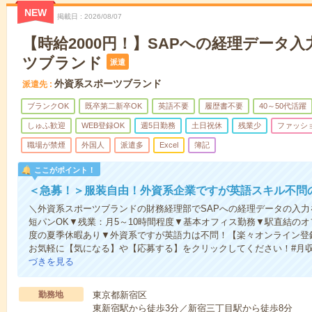
NEW
掲載日
2026/08/07
【時給2000円！】SAPへの経理データ
ツブランド
派遣
外資系スポーツブランド
派遣先
ブランクOK
既卒第二新卒OK
英語不要
履歴書不要
40～50代活躍
しゅふ歓迎
WEB登録OK
週5日勤務
土日祝休
残業少
ファッシ
職場が禁煙
外国人
派遣多
Excel
簿記
ここがポイント！
＜急募！＞服装自由！外資系企業ですが英語スキル不問
＼外資系スポーツブランドの財務経理部でSAPへの経理データの入力
短パンOK▼残業：月5～10時間程度▼基本オフィス勤務▼駅直結のオ
度の夏季休暇あり▼外資系ですが英語力は不問！【楽々オンライン登
お気軽に【気になる】や【応募する】をクリックしてください！#月収
づきを見る
勤務地
東京都新宿区
東新宿駅から徒歩3分／新宿三丁目駅から徒歩8分