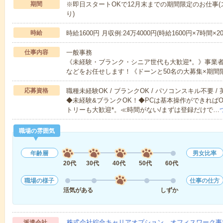
期間
※即日スタートOKで12月末までの期間限定のお仕事(
り)
時給
時給1600円 月収例:24万4000円(時給1600円×7時間×2
仕事内容
一般事務
《未経験・ブランク・シニア世代も大歓迎*。》事業
などをお任せします！《ドーンと50名の大募集×期間
応募資格
職種未経験OK / ブランクOK / パソコンスキル不要 /
◆未経験&ブランクOK！◆PCは基本操作ができれば
トリーも大歓迎*。≪時間がない/まずは登録だけで…
職場の雰囲気
年齢層
男女比率
20代
30代
40代
50代
60代
職場の様子
仕事の仕方
活気がある
しずか
株式会社綜合キャリアオプション オフィスワーク事
派遣会社