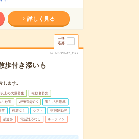
詳しく見る
一括
応募
No.NSGSN47_OP9
散歩付き添いも
介します。
名以上の大量募集
複数名募集
ゅふ歓迎
WEB登録OK
週2～3日勤務
仕事
残業なし
シフト
交替制勤務
派遣多
電話対応なし
ルーティン