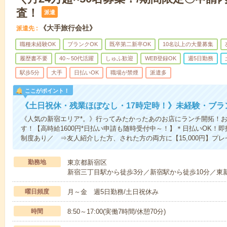
査！
派遣
《大手旅行会社》
派遣先
職種未経験OK
ブランクOK
既卒第二新卒OK
10名以上の大量募集
履歴書不要
40～50代活躍
しゅふ歓迎
WEB登録OK
週5日勤務
駅歩5分
大手
日払いOK
職場が禁煙
派遣多
ここがポイント！
《土日祝休・残業ほぼなし・17時定時！》未経験・ブラ
《人気の新宿エリア*。》行ってみたかったあのお店にランチ開拓！
す！【高時給1600円*日払い申請も随時受付中～！】＊日払いOK
制度あり／ ⇒友人紹介した方、された方の両方に【15,000円】プ
勤務地
東京都新宿区
新宿三丁目駅から徒歩3分／新宿駅から徒歩10分／東
曜日頻度
月～金 週5日勤務/土日祝休み
時間
8:50～17:00(実働7時間/休憩70分)