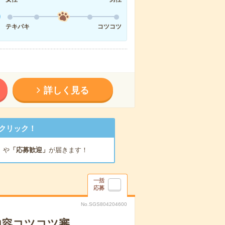
テキパキ
コツコツ
詳しく見る
クリック！
」
や
「応募歓迎」
が届きます！
一括
応募
No.SGS804204600
内容コツコツ審