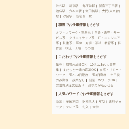
渋谷駅
新宿駅
都庁前駅
新宿三丁目駅
池袋駅
六本木駅
飯田橋駅
大門(東京都)
駅
汐留駅
新宿西口駅
職種でお仕事情報をさがす
オフィスワーク・事務系
営業・販売・サー
ビス系
クリエイティブ系
IT・エンジニア
系
技術系
医療・介護・福祉・教育系
軽
作業・物流・工場・その他
こだわりでお仕事情報をさがす
単発
職種未経験OK
10名以上の大量募
集
友だちと一緒の応募OK
在宅・リモート
ワーク
週2～3日勤務
週4日勤務
土日祝
のみ勤務
残業なし
副業・WワークOK
交通費別途支給あり
語学力が活かせる
人気のワードでお仕事情報をさがす
急募
年齢不問
財団法人
英語
書類チェ
ック
テレビ局
封入
大学