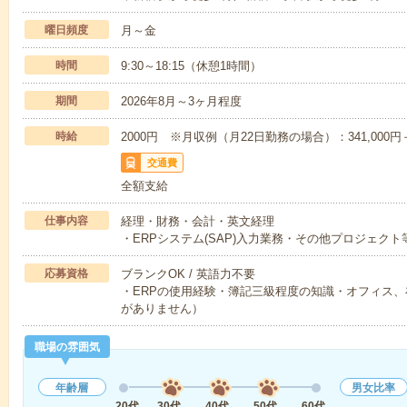
曜日頻度
月～金
時間
9:30～18:15（休憩1時間）
期間
2026年8月～3ヶ月程度
時給
2000円 ※月収例（月22日勤務の場合）：341,000
交通費
全額支給
仕事内容
経理・財務・会計・英文経理
・ERPシステム(SAP)入力業務・その他プロジェク
応募資格
ブランクOK / 英語力不要
・ERPの使用経験・簿記三級程度の知識・オフィス、在
がありません）
職場の雰囲気
年齢層
男女比率
20代
30代
40代
50代
60代