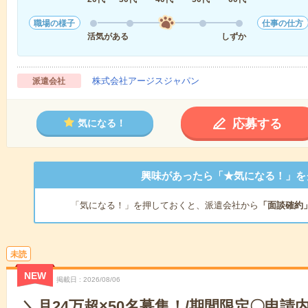
職場の様子
仕事の仕方
活気がある
しずか
株式会社アージスジャパン
派遣会社
応募する
気になる！
興味があったら「★気になる！」を
「気になる！」を押しておくと、派遣会社から
「面談確約
未読
NEW
掲載日
2026/08/06
＼月24万超×50名募集！/期間限定〇申請