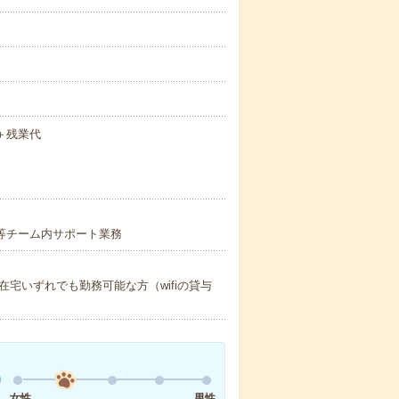
円＋残業代
ト等チーム内サポート業務
宅いずれでも勤務可能な方（wifiの貸与
女性
男性