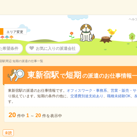
ヘル
エリア変更
た希望条件
お気に入りの派遣会社
宿駅周辺 短期の派遣の仕事一覧
東新宿駅
短期
で
の派遣のお仕事情報
東新宿駅の派遣のお仕事情報です。
オフィスワーク・事務系
、
営業・販売・サ
り揃えています。短期の条件の他に、
交通費別途支給あり
、
職種未経験OK
、
す。
20
1
20
件中
～
件を表示中
未読