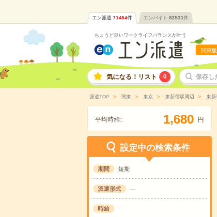
エン派遣
71454
件
エンバイト
82531
件
ちょうど良いワークライフバランスが叶う
関東版
気になる！リスト
0
保存し
派遣TOP
関東
東京
東新宿駅周辺
東新
,
1
6
8
0
平均時給:
円
設定中の検索条件
期間
短期
派遣形式
---
時給
---