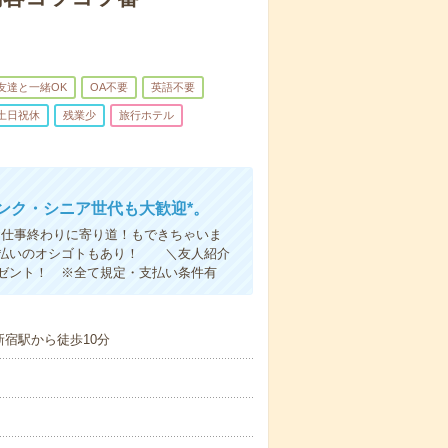
友達と一緒OK
OA不要
英語不要
土日祝休
残業少
旅行ホテル
ンク・シニア世代も大歓迎*。
お仕事終わりに寄り道！もできちゃいま
！即払いのオシゴトもあり！ ＼友人紹介
レゼント！ ※全て規定・支払い条件有
新宿駅から徒歩10分