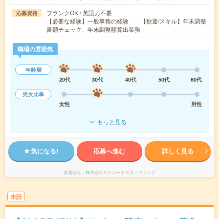
ブランクOK / 英語力不要
応募資格
【必要な経験】一般事務の経験 【歓迎/スキル】年末調整
書類チェック、年末調整額算出業務
職場の雰囲気
年齢層
20代
30代
40代
50代
60代
男女比率
女性
男性
もっと見る
気になる!
応募へ進む
詳しく見る
派遣会社
株式会社リクルートスタッフィング
未読