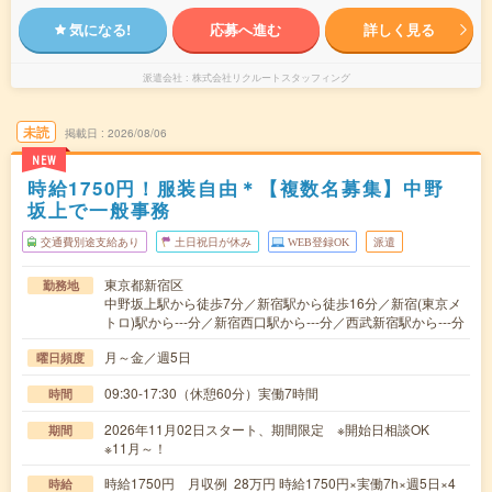
気になる!
応募へ進む
詳しく見る
派遣会社
株式会社リクルートスタッフィング
未読
掲載日
2026/08/06
NEW
時給1750円！服装自由＊【複数名募集】中野
坂上で一般事務
交通費別途支給あり
土日祝日が休み
WEB登録OK
派遣
東京都新宿区
勤務地
中野坂上駅から徒歩7分／新宿駅から徒歩16分／新宿(東京メ
トロ)駅から---分／新宿西口駅から---分／西武新宿駅から---分
月～金／週5日
曜日頻度
09:30-17:30（休憩60分）実働7時間
時間
2026年11月02日スタート、期間限定 ※開始日相談OK
期間
※11月～！
時給1750円 月収例 28万円 時給1750円×実働7h×週5日×4
時給