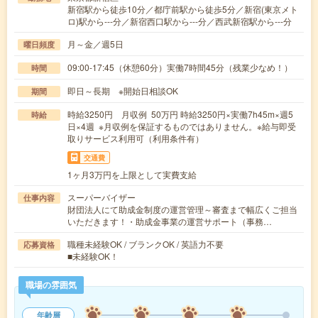
新宿駅から徒歩10分／都庁前駅から徒歩5分／新宿(東京メト
ロ)駅から---分／新宿西口駅から---分／西武新宿駅から---分
月～金／週5日
曜日頻度
09:00-17:45（休憩60分）実働7時間45分（残業少なめ！）
時間
即日～長期 ※開始日相談OK
期間
時給3250円 月収例 50万円 時給3250円×実働7h45m×週5
時給
日×4週 ※月収例を保証するものではありません。※給与即受
取りサービス利用可（利用条件有）
交通費
1ヶ月3万円を上限として実費支給
スーパーバイザー
仕事内容
財団法人にて助成金制度の運営管理～審査まで幅広くご担当
いただきます！・助成金事業の運営サポート（事務…
職種未経験OK / ブランクOK / 英語力不要
応募資格
■未経験OK！
職場の雰囲気
年齢層