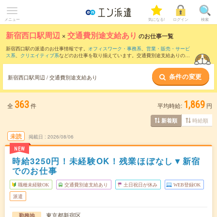
メニュー
気になる!
ログイン
検索
新宿西口駅周辺
×
交通費別途支給あり
のお仕事一覧
新宿西口駅の派遣のお仕事情報です。
オフィスワーク・事務系
、
営業・販売・サービ
ス系
、
クリエイティブ系
などのお仕事を取り揃えています。交通費別途支給ありの条
件の他に、
職種未経験OK
、
友だちと一緒の応募OK
、
週4日勤務
などのこだわり条件も
取り揃えています。
条件の変更
新宿西口駅周辺 / 交通費別途支給あり
363
1,869
全
件
平均時給:
円
時給順
新着順
未読
掲載日
2026/08/06
NEW
時給3250円！未経験OK！残業ほぼなし▼新宿
でのお仕事
職種未経験OK
交通費別途支給あり
土日祝日が休み
WEB登録OK
派遣
東京都新宿区
勤務地