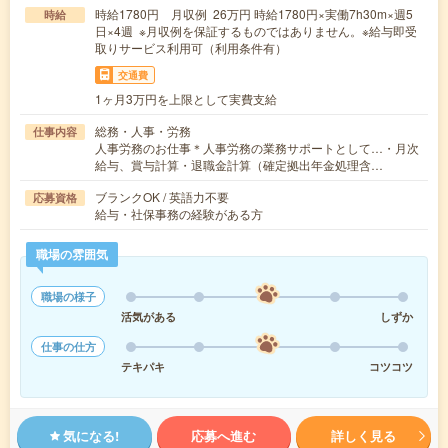
時給1780円 月収例 26万円 時給1780円×実働7h30m×週5
時給
日×4週 ※月収例を保証するものではありません。※給与即受
取りサービス利用可（利用条件有）
交通費
1ヶ月3万円を上限として実費支給
総務・人事・労務
仕事内容
人事労務のお仕事＊人事労務の業務サポートとして…・月次
給与、賞与計算・退職金計算（確定拠出年金処理含…
ブランクOK / 英語力不要
応募資格
給与・社保事務の経験がある方
職場の雰囲気
職場の様子
活気がある
しずか
仕事の仕方
テキパキ
コツコツ
気になる!
応募へ進む
詳しく見る