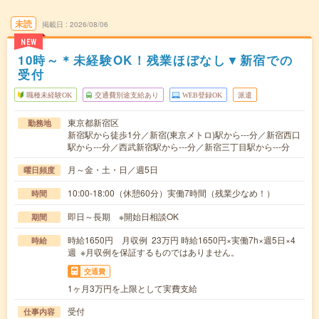
未読
掲載日
2026/08/06
NEW
10時～＊未経験OK！残業ほぼなし▼新宿での
受付
職種未経験OK
交通費別途支給あり
WEB登録OK
派遣
東京都新宿区
勤務地
新宿駅から徒歩1分／新宿(東京メトロ)駅から---分／新宿西口
駅から---分／西武新宿駅から---分／新宿三丁目駅から---分
月～金・土・日／週5日
曜日頻度
10:00-18:00（休憩60分）実働7時間（残業少なめ！）
時間
即日～長期 ※開始日相談OK
期間
時給1650円 月収例 23万円 時給1650円×実働7h×週5日×4
時給
週 ※月収例を保証するものではありません。
交通費
1ヶ月3万円を上限として実費支給
受付
仕事内容