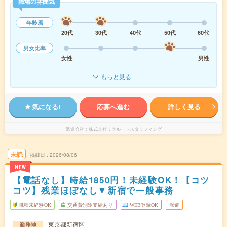
職場の雰囲気
年齢層
20代
30代
40代
50代
60代
男女比率
女性
男性
もっと見る
気になる!
応募へ進む
詳しく見る
派遣会社
株式会社リクルートスタッフィング
未読
掲載日
2026/08/06
NEW
【電話なし】時給1850円！未経験OK！【コツ
コツ】残業ほぼなし▼新宿で一般事務
職種未経験OK
交通費別途支給あり
WEB登録OK
派遣
東京都新宿区
勤務地