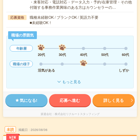
・来客対応・電話対応・データ入力・予約/在庫管理・その他
付随する事務作業興味のある方はカウンセラーの…
職種未経験OK / ブランクOK / 英語力不要
応募資格
■未経験OK！
職場の雰囲気
年齢層
20代
30代
40代
50代
60代
職場の様子
活気がある
しずか
もっと見る
気になる!
応募へ進む
詳しく見る
派遣会社
株式会社リクルートスタッフィング
未読
掲載日
2026/08/06
NEW