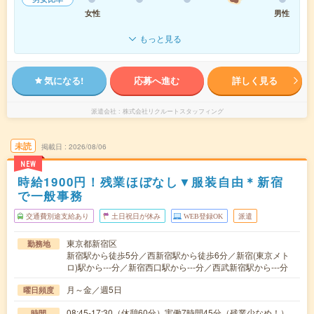
女性
男性
もっと見る
気になる!
応募へ進む
詳しく見る
派遣会社
株式会社リクルートスタッフィング
未読
掲載日
2026/08/06
NEW
時給1900円！残業ほぼなし▼服装自由＊新宿
で一般事務
交通費別途支給あり
土日祝日が休み
WEB登録OK
派遣
東京都新宿区
勤務地
新宿駅から徒歩5分／西新宿駅から徒歩6分／新宿(東京メト
ロ)駅から---分／新宿西口駅から---分／西武新宿駅から---分
月～金／週5日
曜日頻度
08:45-17:30（休憩60分）実働7時間45分（残業少なめ！）
時間