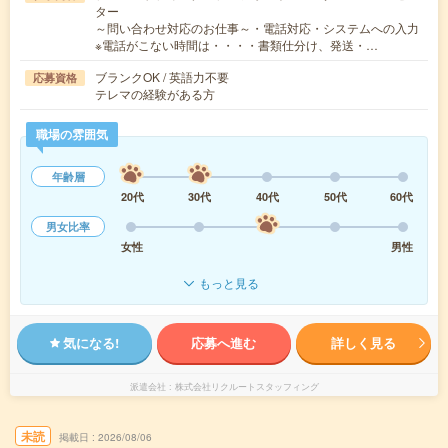
ター
～問い合わせ対応のお仕事～・電話対応・システムへの入力
※電話がこない時間は・・・・書類仕分け、発送・…
ブランクOK / 英語力不要
応募資格
テレマの経験がある方
職場の雰囲気
年齢層
20代
30代
40代
50代
60代
男女比率
女性
男性
もっと見る
気になる!
応募へ進む
詳しく見る
派遣会社
株式会社リクルートスタッフィング
未読
掲載日
2026/08/06