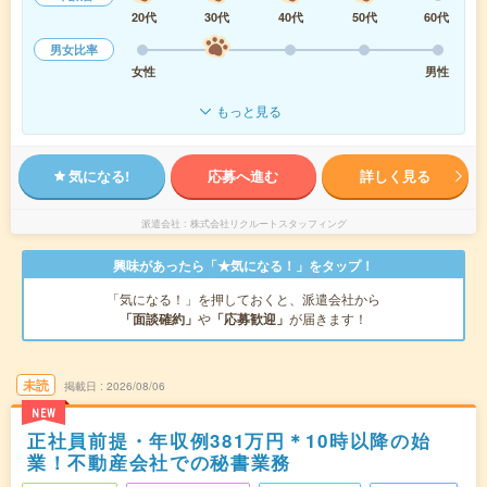
20代
30代
40代
50代
60代
男女比率
女性
男性
もっと見る
気になる!
応募へ進む
詳しく見る
派遣会社
株式会社リクルートスタッフィング
興味があったら「★気になる！」をタップ！
「気になる！」を押しておくと、派遣会社から
「面談確約」
や
「応募歓迎」
が届きます！
未読
掲載日
2026/08/06
NEW
正社員前提・年収例381万円＊10時以降の始
業！不動産会社での秘書業務