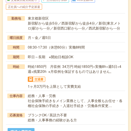
正社員への紹介予定派遣
東京都新宿区
勤務地
新宿駅から徒歩5分／西新宿駅から徒歩4分／新宿(東京メト
ロ)駅から---分／新宿西口駅から---分／西武新宿駅から---分
月～金／週5日
曜日頻度
08:30-17:30（休憩60分）実働8時間
時間
即日～長期 ※開始日相談OK
期間
時給1850円 月収例 34万円 時給1850円×実働8h×週5日×4
時給
週+残業20h ※月収例を保証するものではありません。
交通費
1ヶ月3万円を上限として実費支給
総務・人事・労務
仕事内容
社会保険手続きをメイン業務として、人事全般もお任せ・各
種社会保険の手続き・入退社手続き・労働条件変更…
ブランクOK / 英語力不要
応募資格
総務・人事事務の経験がある方