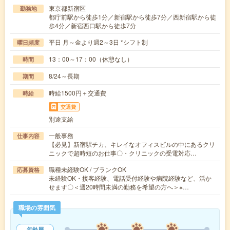
東京都新宿区
勤務地
都庁前駅から徒歩1分／新宿駅から徒歩7分／西新宿駅から徒
歩4分／新宿西口駅から徒歩7分
平日 月～金より週2～3日 *シフト制
曜日頻度
13：00～17：00（休憩なし）
時間
8/24～長期
期間
時給1500円＋交通費
時給
交通費
別途支給
一般事務
仕事内容
【必見】新宿駅チカ、キレイなオフィスビルの中にあるクリ
ニックで超時短のお仕事〇・クリニックの受電対応…
職種未経験OK / ブランクOK
応募資格
未経験OK・接客経験、電話受付経験や病院経験など、活か
せます〇＜週20時間未満の勤務を希望の方へ＞※…
職場の雰囲気
年齢層