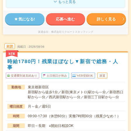
もっと見る
気になる!
応募へ進む
詳しく見る
派遣会社
株式会社リクルートスタッフィング
未読
掲載日
2026/08/06
NEW
時給1780円！残業ほぼなし▼新宿で総務・人
事
交通費別途支給あり
土日祝日が休み
WEB登録OK
派遣
東京都新宿区
勤務地
新宿駅から徒歩1分／新宿(東京メトロ)駅から---分／新宿西口
駅から---分／西武新宿駅から---分／新宿三丁目駅から---分
月～金／週5日
曜日頻度
09:00-17:30（休憩60分）実働7時間30分（残業少なめ！）
時間
即日～長期 ※開始日相談OK
期間