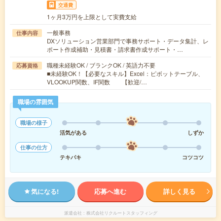
交通費
1ヶ月3万円を上限として実費支給
一般事務
仕事内容
DXソリューション営業部門で事務サポート・データ集計、レ
ポート作成補助・見積書・請求書作成サポート・…
職種未経験OK / ブランクOK / 英語力不要
応募資格
■未経験OK！【必要なスキル】Excel：ピボットテーブル、
VLOOKUP関数、IF関数 【歓迎/…
職場の雰囲気
職場の様子
活気がある
しずか
仕事の仕方
テキパキ
コツコツ
気になる!
応募へ進む
詳しく見る
派遣会社
株式会社リクルートスタッフィング