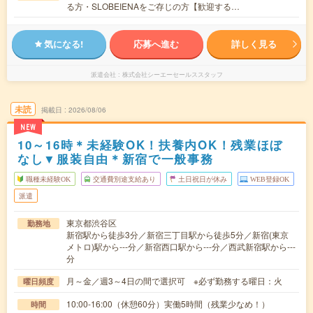
る方・SLOBEIENAをご存じの方【歓迎する…
気になる!
応募へ進む
詳しく見る
派遣会社
株式会社シーエーセールススタッフ
未読
掲載日
2026/08/06
NEW
10～16時＊未経験OK！扶養内OK！残業ほぼ
なし▼服装自由＊新宿で一般事務
職種未経験OK
交通費別途支給あり
土日祝日が休み
WEB登録OK
派遣
東京都渋谷区
勤務地
新宿駅から徒歩3分／新宿三丁目駅から徒歩5分／新宿(東京
メトロ)駅から---分／新宿西口駅から---分／西武新宿駅から---
分
月～金／週3～4日の間で選択可 ※必ず勤務する曜日：火
曜日頻度
10:00-16:00（休憩60分）実働5時間（残業少なめ！）
時間