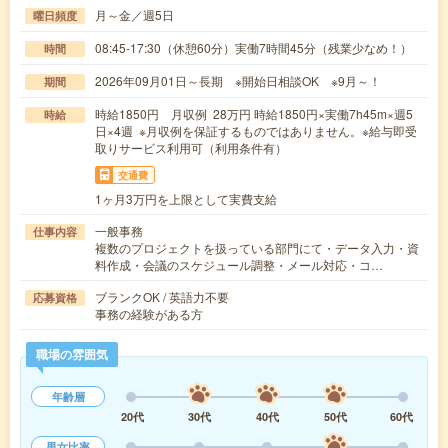
月～金／週5日
曜日頻度
08:45-17:30（休憩60分）実働7時間45分（残業少なめ！）
時間
2026年09月01日～長期 ※開始日相談OK ※9月～！
期間
時給1850円 月収例 28万円 時給1850円×実働7h45m×週5
時給
日×4週 ※月収例を保証するものではありません。※給与即受
取りサービス利用可（利用条件有）
交通費
1ヶ月3万円を上限として実費支給
一般事務
仕事内容
複数のプロジェクトを扱っている部門にて・データ入力・資
料作成・会議のスケジュール調整・メール対応・コ…
ブランクOK / 英語力不要
応募資格
事務の経験がある方
職場の雰囲気
年齢層
20代
30代
40代
50代
60代
男女比率