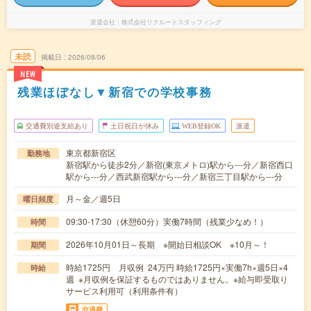
派遣会社
株式会社リクルートスタッフィング
未読
掲載日
2026/08/06
NEW
残業ほぼなし▼新宿での学校事務
交通費別途支給あり
土日祝日が休み
WEB登録OK
派遣
東京都新宿区
勤務地
新宿駅から徒歩2分／新宿(東京メトロ)駅から---分／新宿西口
駅から---分／西武新宿駅から---分／新宿三丁目駅から---分
月～金／週5日
曜日頻度
09:30-17:30（休憩60分）実働7時間（残業少なめ！）
時間
2026年10月01日～長期 ※開始日相談OK ※10月～！
期間
時給1725円 月収例 24万円 時給1725円×実働7h×週5日×4
時給
週 ※月収例を保証するものではありません。※給与即受取り
サービス利用可（利用条件有）
交通費