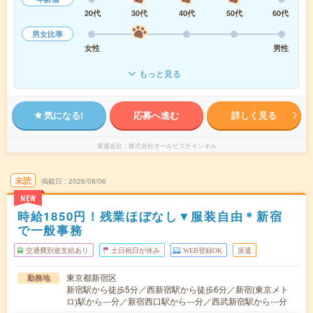
20代
30代
40代
50代
60代
男女比率
女性
男性
もっと見る
気になる!
応募へ進む
詳しく見る
派遣会社
株式会社オールビズチャンネル
未読
掲載日
2026/08/06
NEW
時給1850円！残業ほぼなし▼服装自由＊新宿
で一般事務
交通費別途支給あり
土日祝日が休み
WEB登録OK
派遣
東京都新宿区
勤務地
新宿駅から徒歩5分／西新宿駅から徒歩6分／新宿(東京メト
ロ)駅から---分／新宿西口駅から---分／西武新宿駅から---分