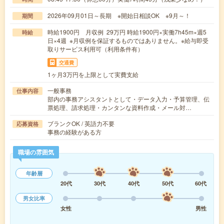
2026年09月01日～長期 ※開始日相談OK ※9月～！
期間
時給1900円 月収例 29万円 時給1900円×実働7h45m×週5
時給
日×4週 ※月収例を保証するものではありません。※給与即受
取りサービス利用可（利用条件有）
交通費
1ヶ月3万円を上限として実費支給
一般事務
仕事内容
部内の事務アシスタントとして・データ入力・予算管理、伝
票処理、請求処理・カンタンな資料作成・メール対…
ブランクOK / 英語力不要
応募資格
事務の経験がある方
職場の雰囲気
年齢層
20代
30代
40代
50代
60代
男女比率
女性
男性