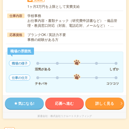
1ヶ月3万円を上限として実費支給
学校事務
仕事内容
お仕事内容・書類チェック（研究費申請書など）・備品管
理・教員窓口対応（対面、電話応対、メールなど）・…
ブランクOK / 英語力不要
応募資格
事務の経験がある方
職場の雰囲気
職場の様子
活気がある
しずか
仕事の仕方
テキパキ
コツコツ
気になる!
応募へ進む
詳しく見る
派遣会社
株式会社リクルートスタッフィング