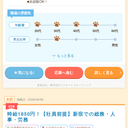
■未経験OK！
職場の雰囲気
年齢層
20代
30代
40代
50代
60代
男女比率
女性
男性
もっと見る
気になる!
応募へ進む
詳しく見る
派遣会社
株式会社リクルートスタッフィング
未読
掲載日
2026/08/06
NEW
時給1850円！【社員前提】新宿での総務・人
事・労務
交通費別途支給あり
土日祝日が休み
WEB登録OK