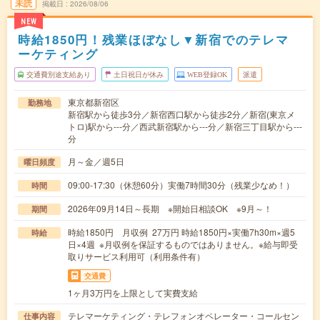
未読
掲載日
2026/08/06
NEW
時給1850円！残業ほぼなし▼新宿でのテレマ
ーケティング
交通費別途支給あり
土日祝日が休み
WEB登録OK
派遣
東京都新宿区
勤務地
新宿駅から徒歩3分／新宿西口駅から徒歩2分／新宿(東京メ
トロ)駅から---分／西武新宿駅から---分／新宿三丁目駅から---
分
月～金／週5日
曜日頻度
09:00-17:30（休憩60分）実働7時間30分（残業少なめ！）
時間
2026年09月14日～長期 ※開始日相談OK ※9月～！
期間
時給1850円 月収例 27万円 時給1850円×実働7h30m×週5
時給
日×4週 ※月収例を保証するものではありません。※給与即受
取りサービス利用可（利用条件有）
交通費
1ヶ月3万円を上限として実費支給
テレマーケティング・テレフォンオペレーター・コールセン
仕事内容