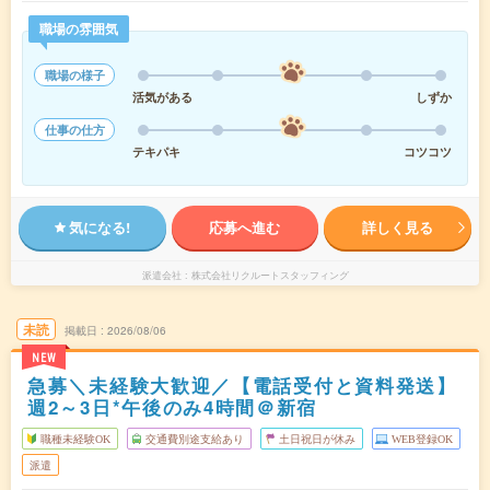
職場の雰囲気
職場の様子
活気がある
しずか
仕事の仕方
テキパキ
コツコツ
気になる!
応募へ進む
詳しく見る
派遣会社
株式会社リクルートスタッフィング
未読
掲載日
2026/08/06
NEW
急募＼未経験大歓迎／【電話受付と資料発送】
週2～3日*午後のみ4時間＠新宿
職種未経験OK
交通費別途支給あり
土日祝日が休み
WEB登録OK
派遣