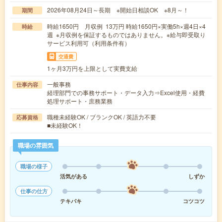
2026年08月24日～長期 ※開始日相談OK ※8月～！
期間
時給1650円 月収例 13万円 時給1650円×実働5h×週4日×4
時給
週 ※月収例を保証するものではありません。※給与即受取り
サービス利用可（利用条件有）
交通費
1ヶ月3万円を上限として実費支給
一般事務
仕事内容
経理部門での事務サポート・データ入力⇒Excel使用・経費
処理サポート・庶務業務
職種未経験OK / ブランクOK / 英語力不要
応募資格
■未経験OK！
職場の雰囲気
職場の様子
活気がある
しずか
仕事の仕方
テキパキ
コツコツ