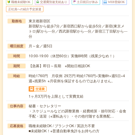
職種未経験OK
交通費別途支給あり
土日祝日が休み
WEB登録OK
正社員への紹介予定派遣
東京都新宿区
勤務地
新宿駅から徒歩7分／新宿西口駅から徒歩5分／新宿(東京メ
トロ)駅から---分／西武新宿駅から---分／新宿三丁目駅から---
分
月～金／週5日
曜日頻度
10:00-19:00（休憩60分）実働8時間（残業少なめ！）
時間
【急募】即日～長期 ※開始日相談OK
期間
時給1760円 月収例 29万円 時給1760円×実働8h×週5日×4
時給
週+残業5h ※月収例を保証するものではありません。
交通費
1ヶ月3万円を上限として実費支給
秘書・セクレタリー
仕事内容
・スケジュールなどの調整業務・経費精算・捺印対応・会食
手配・送迎（※運転あり）・その他付随する業務配…
職種未経験OK / ブランクOK / 英語力不要
応募資格
■未経験OK！※普通自動車免許をお持ちの方