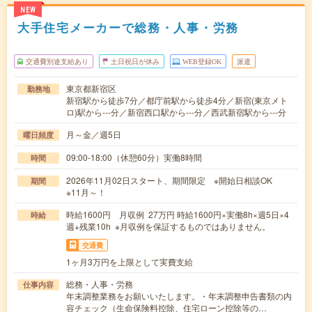
NEW
大手住宅メーカーで総務・人事・労務
交通費別途支給あり
土日祝日が休み
WEB登録OK
派遣
東京都新宿区
勤務地
新宿駅から徒歩7分／都庁前駅から徒歩4分／新宿(東京メト
ロ)駅から---分／新宿西口駅から---分／西武新宿駅から---分
月～金／週5日
曜日頻度
09:00-18:00（休憩60分）実働8時間
時間
2026年11月02日スタート、期間限定 ※開始日相談OK
期間
※11月～！
時給1600円 月収例 27万円 時給1600円×実働8h×週5日×4
時給
週+残業10h ※月収例を保証するものではありません。
交通費
1ヶ月3万円を上限として実費支給
総務・人事・労務
仕事内容
年末調整業務をお願いいたします。・年末調整申告書類の内
容チェック（生命保険料控除、住宅ローン控除等の…