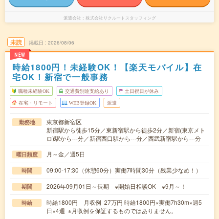
派遣会社
株式会社リクルートスタッフィング
未読
掲載日
2026/08/06
NEW
時給1800円！未経験OK！【楽天モバイル】在
宅OK！新宿で一般事務
職種未経験OK
交通費別途支給あり
土日祝日が休み
在宅・リモート
WEB登録OK
派遣
東京都新宿区
勤務地
新宿駅から徒歩15分／東新宿駅から徒歩2分／新宿(東京メト
ロ)駅から---分／新宿西口駅から---分／西武新宿駅から---分
月～金／週5日
曜日頻度
09:00-17:30（休憩60分）実働7時間30分（残業少なめ！）
時間
2026年09月01日～長期 ※開始日相談OK ※9月～！
期間
時給1800円 月収例 27万円 時給1800円×実働7h30m×週5
時給
日×4週 ※月収例を保証するものではありません。