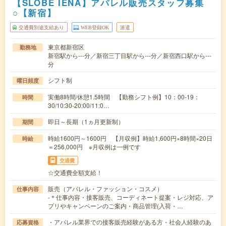
【SLOBE IENA】アパレル販売スタッフ募集
○【新宿】
交通費別途支給あり
WEB登録OK
派遣
東京都新宿区
勤務地
新宿駅から---分／新宿三丁目駅から---分／新宿西口駅から---
分
シフト制
曜日頻度
実働8時間/休憩1.5時間 【勤務シフト例】10：00-19：
時間
30/10:30-20:00/11:0…
即日～長期（1ヵ月更新制）
期間
時給1600円～1600円 【月収例】時給1,600円×8時間×20日
時給
＝256,000円 ※月収例は一例です
交通費
☆交通費全額支給！
販売（アパレル・ファッション・コスメ）
仕事内容
-＊仕事内容・接客販売、コーディネート提案・レジ対応、ア
プリやキャンペーンのご案内・商品管理(入荷・…
・アパレル業界での接客販売経験がある方・社会人経験のあ
応募資格