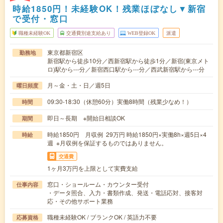
時給1850円！未経験OK！残業ほぼなし▼新宿
で受付・窓口
職種未経験OK
交通費別途支給あり
WEB登録OK
派遣
東京都新宿区
勤務地
新宿駅から徒歩10分／西新宿駅から徒歩1分／新宿(東京メト
ロ)駅から---分／新宿西口駅から---分／西武新宿駅から---分
月～金・土・日／週5日
曜日頻度
09:30-18:30（休憩60分）実働8時間（残業少なめ！）
時間
即日～長期 ※開始日相談OK
期間
時給1850円 月収例 29万円 時給1850円×実働8h×週5日×4
時給
週 ※月収例を保証するものではありません。
交通費
1ヶ月3万円を上限として実費支給
窓口・ショールーム・カウンター受付
仕事内容
・データ照合、入力・書類作成、発送・電話応対、接客対
応・その他サポート業務
職種未経験OK / ブランクOK / 英語力不要
応募資格