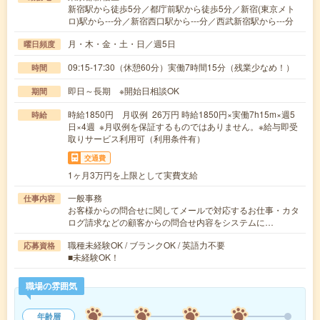
新宿駅から徒歩5分／都庁前駅から徒歩5分／新宿(東京メト
ロ)駅から---分／新宿西口駅から---分／西武新宿駅から---分
月・木・金・土・日／週5日
曜日頻度
09:15-17:30（休憩60分）実働7時間15分（残業少なめ！）
時間
即日～長期 ※開始日相談OK
期間
時給1850円 月収例 26万円 時給1850円×実働7h15m×週5
時給
日×4週 ※月収例を保証するものではありません。※給与即受
取りサービス利用可（利用条件有）
交通費
1ヶ月3万円を上限として実費支給
一般事務
仕事内容
お客様からの問合せに関してメールで対応するお仕事・カタ
ログ請求などの顧客からの問合せ内容をシステムに…
職種未経験OK / ブランクOK / 英語力不要
応募資格
■未経験OK！
職場の雰囲気
年齢層