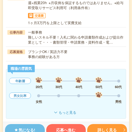
週+残業20h ※月収例を保証するものではありません。※給与
即受取りサービス利用可（利用条件有）
交通費
1ヶ月3万円を上限として実費支給
一般事務
仕事内容
難しいスキル不要！入札に関わる申請書類作成および提出作
業として・・・書類管理・申請業務・資料作成・電…
ブランクOK / 英語力不要
応募資格
事務の経験がある方
職場の雰囲気
年齢層
20代
30代
40代
50代
60代
男女比率
女性
男性
もっと見る
気になる!
応募へ進む
詳しく見る