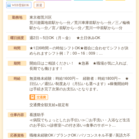
WEB登録OK
派遣
東京都荒川区
勤務地
荒川遊園地前駅から---分／荒川車庫前駅から---分／三ノ輪橋
駅から---分／宮ノ前駅から---分／荒川一中前駅から---分
週2日～5日OK（月～金） ★土日休みOK
曜日頻度
★1日6時間～の時短シフトOK★都合に合わせてシフトが決
時間
められますシフト例：7：00～16：009：…
開始日はご相談ください！ ★急募 ★職場が気に入れば、
期間
長期でも働けます！
無資格未経験：時給1600円～ 経験者：時給1800円～ ★
時給
日払い／週払い制度あり（月払いも選べます）※稼働開始時
は手続き完了次第のお支払いとなります。
交通費
交通費全額支給※規定有
看護助手
仕事内容
≪病院でちょっとしたお手伝い≫〇お手洗い・入浴など生活
のお手伝い○診察室への付き添い○食事のサポート…
職種未経験OK / ブランクOK / パソコンスキル不要 / 英語力不
応募資格