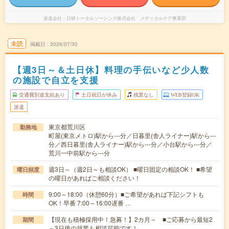
派遣会社
日研トータルソーシング株式会社 メディカルケア事業部
未読
掲載日
2026/07/30
【週3日～＆土日休】料理の手伝いなど少人数
の施設で自立を支援
交通費別途支給あり
土日祝日が休み
残業なし
WEB登録OK
派遣
東京都荒川区
勤務地
町屋(東京メトロ)駅から---分／日暮里(舎人ライナー)駅から---
分／西日暮里(舎人ライナー)駅から---分／小台駅から---分／
荒川一中前駅から---分
週3日～（週2日～も相談OK） ■曜日固定の相談OK！ ■希望
曜日頻度
の曜日があればご相談ください！
9:00～18:00（休憩60分）■ご希望があれば下記シフトも
時間
OK！早番 7:00～16:00遅番 …
【現在も積極採用中！急募！】2カ月～ ■ご応募から最短2
期間
～3日後の就業も相談可能です！