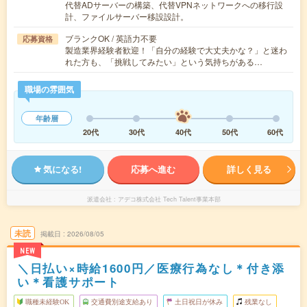
代替ADサーバーの構築、代替VPNネットワークへの移行設
計、ファイルサーバー移設設計。
ブランクOK / 英語力不要
応募資格
製造業界経験者歓迎！「自分の経験で大丈夫かな？」と迷わ
れた方も、「挑戦してみたい」という気持ちがある…
職場の雰囲気
年齢層
20代
30代
40代
50代
60代
気になる!
応募へ進む
詳しく見る
派遣会社
アデコ株式会社 Tech Talent事業本部
未読
掲載日
2026/08/05
NEW
＼日払い×時給1600円／医療行為なし＊付き添
い＊看護サポート
職種未経験OK
交通費別途支給あり
土日祝日が休み
残業なし