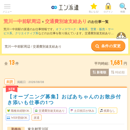
メニュー
気になる!
ログイン
検索
荒川一中前駅周辺
×
交通費別途支給あり
のお仕事一覧
荒川一中前駅の派遣のお仕事情報です。
オフィスワーク・事務系
、
営業・販売・サー
ビス系
、
クリエイティブ系
などのお仕事を取り揃えています。交通費別途支給ありの
条件の他に、
職種未経験OK
、
友だちと一緒の応募OK
、
残業なし
などのこだわり条件
も取り揃えています。
条件の変更
荒川一中前駅周辺 / 交通費別途支給あり
13
1,681
全
件
平均時給:
円
時給順
新着順
未読
掲載日
2026/08/08
NEW
【オープニング募集】おばあちゃんのお散歩付
き添いも仕事の1つ
職種未経験OK
交通費別途支給あり
土日祝日が休み
残業なし
WEB登録OK
派遣
東京都荒川区
勤務地