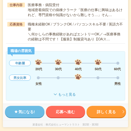
医療事務・病院受付
仕事内容
地域密着病院での病棟クラーク「医療の仕事に興味はあるけ
れど、専門資格や知識がないから難しそう…」そん…
職種未経験OK / ブランクOK / パソコンスキル不要 / 英語力不
応募資格
要
＼何かしらの事務経験があればエントリーOK／→医療事務
の経験は不問です！【服装】制服貸与あり【OAス…
職場の雰囲気
年齢層
20代
30代
40代
50代
60代
男女比率
女性
男性
もっと見る
気になる!
応募へ進む
詳しく見る
派遣会社
株式会社ヒューマントラスト 第2部・第3部