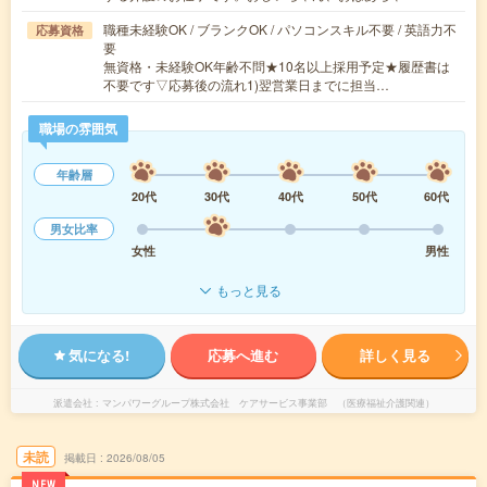
職種未経験OK / ブランクOK / パソコンスキル不要 / 英語力不
応募資格
要
無資格・未経験OK年齢不問★10名以上採用予定★履歴書は
不要です▽応募後の流れ1)翌営業日までに担当…
職場の雰囲気
年齢層
20代
30代
40代
50代
60代
男女比率
女性
男性
もっと見る
気になる!
応募へ進む
詳しく見る
派遣会社
マンパワーグループ株式会社 ケアサービス事業部 （医療福祉介護関連）
未読
掲載日
2026/08/05
NEW