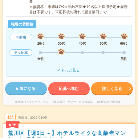
要
≪無資格・未経験OK≫年齢不問★10名以上採用予定★履歴
書は不要です。▽応募後の流れ1)翌営業日まで…
職場の雰囲気
年齢層
20代
30代
40代
50代
60代
男女比率
女性
男性
もっと見る
気になる!
応募へ進む
詳しく見る
派遣会社
マンパワーグループ株式会社 ケアサービス事業部 （医療福祉介護関連）
未読
掲載日
2026/08/05
NEW
荒川区【週2日～】ホテルライクな高齢者マン