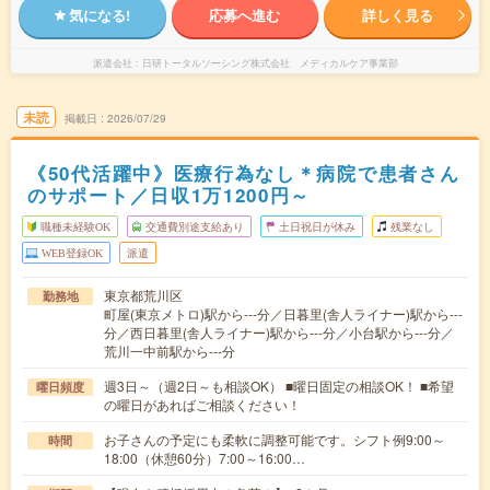
気になる!
応募へ進む
詳しく見る
派遣会社
日研トータルソーシング株式会社 メディカルケア事業部
未読
掲載日
2026/07/29
《50代活躍中》医療行為なし＊病院で患者さん
のサポート／日収1万1200円～
職種未経験OK
交通費別途支給あり
土日祝日が休み
残業なし
WEB登録OK
派遣
東京都荒川区
勤務地
町屋(東京メトロ)駅から---分／日暮里(舎人ライナー)駅から---
分／西日暮里(舎人ライナー)駅から---分／小台駅から---分／
荒川一中前駅から---分
週3日～（週2日～も相談OK） ■曜日固定の相談OK！ ■希望
曜日頻度
の曜日があればご相談ください！
お子さんの予定にも柔軟に調整可能です。シフト例9:00～
時間
18:00（休憩60分）7:00～16:00…