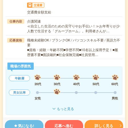
交通費
交通費全額支給
介護関連
仕事内容
≪自立した生活のための見守りやお手伝い！≫お年寄りが少
人数で生活する「グループホーム」。利用者さんが…
職種未経験OK / ブランクOK / パソコンスキル不要 / 英語力不
応募資格
要
■資格・経験・年齢不問■学歴不問■10名以上採用予定！■履
歴書不要■面談確約■社会保険完備■社員登用…
職場の雰囲気
年齢層
20代
30代
40代
50代
60代
男女比率
女性
男性
もっと見る
気になる!
応募へ進む
詳しく見る