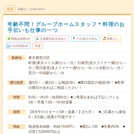
未読
掲載日
2026/08/01
年齢不問！グループホームスタッフ＊料理のお
手伝いも仕事の一つ
職種未経験OK
交通費別途支給あり
土日祝日が休み
残業なし
WEB登録OK
派遣
東京都荒川区
勤務地
町屋(東京メトロ)駅から---分／日暮里(舎人ライナー)駅から---
分／西日暮里(舎人ライナー)駅から---分／小台駅から---分／
荒川一中前駅から---分
週3日～（週2日～も相談OK） ■曜日固定の相談OK！ ■希望
曜日頻度
の曜日があればご相談ください！
9:00～18:00（休憩60分）■ご希望があれば下記シフトも
時間
OK！早番 7:00～16:00遅番 …
【8月中のスタートOK！急募！】2カ月～ ■ご応募から最短
期間
2～3日後に就業が可能です！
無資格未経験：時給1500円～ ■週払いOK ■扶養内OK ■
時給
日収1万2000円以上