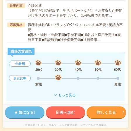
介護関連
仕事内容
【昼間だけの施設で、生活サポートなど】＊お年寄りが昼間
だけ生活のサポートを受けたり、気分転換できるデ…
職種未経験OK / ブランクOK / パソコンスキル不要 / 英語力不
応募資格
要
■資格・経験・年齢不問■学歴不問■10名以上採用予定！■履
歴書不要■面談確約■社会保険完備■社員登用…
職場の雰囲気
年齢層
20代
30代
40代
50代
60代
男女比率
女性
男性
もっと見る
気になる!
応募へ進む
詳しく見る
派遣会社
日研トータルソーシング株式会社 メディカルケア事業部