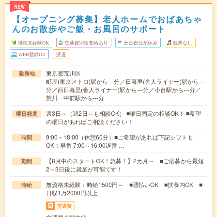
NEW
【オープニング募集】老人ホームでおばあちゃ
んのお散歩やご飯・お風呂のサポート
職種未経験OK
交通費別途支給あり
土日祝日が休み
残業なし
WEB登録OK
派遣
東京都荒川区
勤務地
町屋(東京メトロ)駅から---分／日暮里(舎人ライナー)駅から---
分／西日暮里(舎人ライナー)駅から---分／小台駅から---分／
荒川一中前駅から---分
週3日～（週2日～も相談OK） ■曜日固定の相談OK！ ■希望
曜日頻度
の曜日があればご相談ください！
9:00～18:00（休憩60分）■ご希望があれば下記シフトも
時間
OK！早番 7:00～16:00遅番 …
【8月中のスタートOK！急募！】2カ月～ ■ご応募から最短
期間
2～3日後に就業が可能です！
無資格未経験：時給1500円～ ■週払いOK ■扶養内OK ■
時給
日収1万2000円以上
交通費