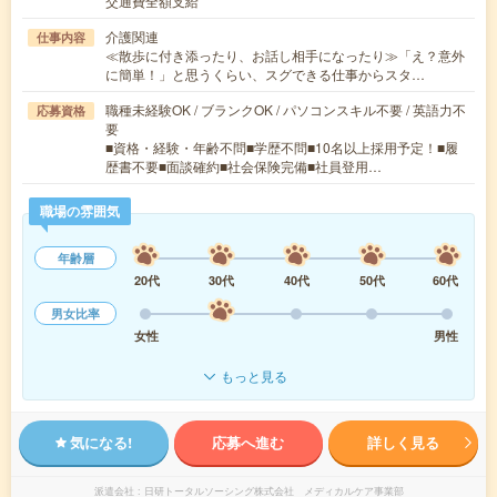
交通費全額支給
介護関連
仕事内容
≪散歩に付き添ったり、お話し相手になったり≫「え？意外
に簡単！」と思うくらい、スグできる仕事からスタ…
職種未経験OK / ブランクOK / パソコンスキル不要 / 英語力不
応募資格
要
■資格・経験・年齢不問■学歴不問■10名以上採用予定！■履
歴書不要■面談確約■社会保険完備■社員登用…
職場の雰囲気
年齢層
20代
30代
40代
50代
60代
男女比率
女性
男性
もっと見る
気になる!
応募へ進む
詳しく見る
派遣会社
日研トータルソーシング株式会社 メディカルケア事業部