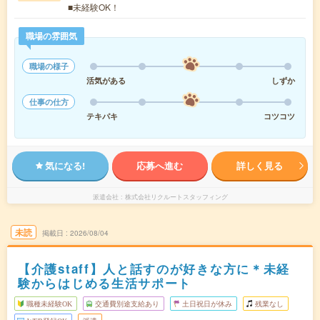
■未経験OK！
職場の雰囲気
職場の様子
活気がある
しずか
仕事の仕方
テキパキ
コツコツ
気になる!
応募へ進む
詳しく見る
派遣会社
株式会社リクルートスタッフィング
未読
掲載日
2026/08/04
【介護staff】人と話すのが好きな方に＊未経
験からはじめる生活サポート
職種未経験OK
交通費別途支給あり
土日祝日が休み
残業なし