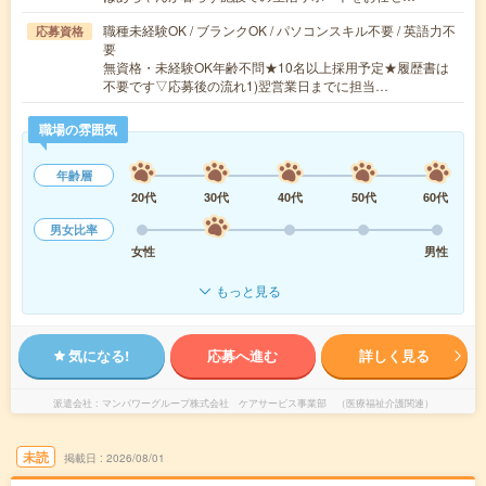
職種未経験OK / ブランクOK / パソコンスキル不要 / 英語力不
応募資格
要
無資格・未経験OK年齢不問★10名以上採用予定★履歴書は
不要です▽応募後の流れ1)翌営業日までに担当…
職場の雰囲気
年齢層
20代
30代
40代
50代
60代
男女比率
女性
男性
もっと見る
気になる!
応募へ進む
詳しく見る
派遣会社
マンパワーグループ株式会社 ケアサービス事業部 （医療福祉介護関連）
未読
掲載日
2026/08/01