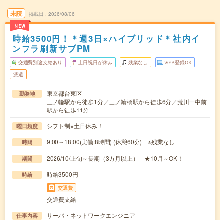
未読
掲載日
2026/08/06
NEW
時給3500円！＊週3日×ハイブリッド＊社内イ
ンフラ刷新サブPM
交通費別途支給あり
土日祝日が休み
残業なし
WEB登録OK
派遣
東京都台東区
勤務地
三ノ輪駅から徒歩1分／三ノ輪橋駅から徒歩6分／荒川一中前
駅から徒歩11分
シフト制※土日休み！
曜日頻度
9:00～18:00(実働:8時間) (休憩60分) ※残業なし
時間
2026/10/上旬～長期（3カ月以上） ★10月～OK！
期間
時給3500円
時給
交通費
交通費支給
サーバ・ネットワークエンジニア
仕事内容