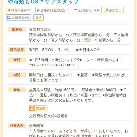
や時短もOK＊ケアスタッフ
職種未経験OK
交通費別途支給あり
土日祝日が休み
残業なし
WEB登録OK
派遣
東京都荒川区
勤務地
荒川遊園地前駅から---分／荒川車庫前駅から---分／三ノ輪橋
駅から---分／宮ノ前駅から---分／荒川一中前駅から---分
週2日～5日OK（月～金） ★土日休みOK
曜日頻度
★1日6時間～の時短シフトOK★スタート時間選べます！
時間
7:00～16:009:00～17:0011:…
開始日はご相談ください！ ★急募 ★職場が気に入れば、
期間
長期でも働けます！
無資格未経験：時給1600円～ 経験者：時給1800円～★日
時給
払い／週払い制度あり（月払いも選べます）※稼働開始時は
手続き完了次第のお支払いとなります。
交通費
交通費全額支給※規定有
介護関連
仕事内容
＊入居者の方の「ありがとう」が嬉しい＊おじいちゃん、お
ばあちゃんが暮らす施設での生活サポートをお任せ…