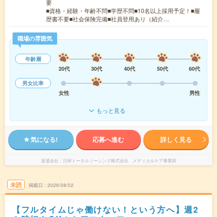
要
■資格・経験・年齢不問■学歴不問■10名以上採用予定！■履
歴書不要■社会保険完備■社員登用あり（紹介…
職場の雰囲気
年齢層
20代
30代
40代
50代
60代
男女比率
女性
男性
もっと見る
気になる!
応募へ進む
詳しく見る
派遣会社
日研トータルソーシング株式会社 メディカルケア事業部
未読
掲載日
2026/08/02
【フルタイムじゃ働けない！という方へ】週2