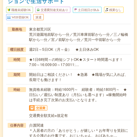
ションで生活サポート
職種未経験OK
交通費別途支給あり
土日祝日が休み
残業なし
WEB登録OK
派遣
東京都荒川区
勤務地
荒川遊園地前駅から---分／荒川車庫前駅から---分／三ノ輪橋
駅から---分／宮ノ前駅から---分／荒川一中前駅から---分
週2日～5日OK（月～金） ★土日休みOK
曜日頻度
★1日6時間～の時短シフトOK★スタート時間選べます！
時間
7:00～16:009:00～17:0011:…
開始日はご相談ください！ ★急募 ★職場が気に入れば、
期間
長期でも働けます！
無資格未経験：時給1600円～ 経験者：時給1800円～ ★
時給
日払い／週払い制度あり（月払いも選べます）※稼働開始時
は手続き完了次第のお支払いとなります。
交通費
交通費全額支給※規定有
介護関連
仕事内容
＊入居者の方の「ありがとう」が嬉しい＊お年寄りを笑顔に
する介護のお仕事です。おじいちゃん、おばあちゃ…