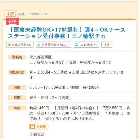
未読
掲載日
2026/08/06
NEW
【医療未経験OK×17時退社】週4～OKナース
ステーション受付事務！三ノ輪駅チカ
職種未経験OK
交通費別途支給あり
WEB登録OK
派遣
東京都荒川区
勤務地
三ノ輪駅から徒歩8分／荒川一中前駅から徒歩1分
月～土の週4～5日勤務 ★土曜日は勤務をお願いしていま
曜日頻度
す。
9：00～17：00■実働：7時間 ■休憩60分
時間
即日～長期（2ヶ月更新）
期間
時給1450円 【月額例（週4日の場合）】 17万2,550円 （内
時給
訳：時給1,450円 × 7.0h × 月17日勤務換算） ＊月額例は一例
であり、保証するものではありません。
交通費
全額支給