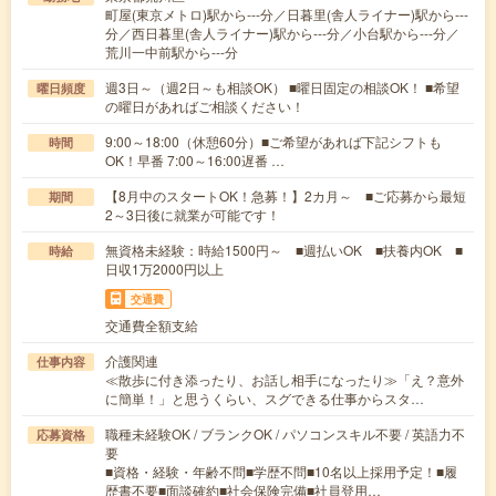
町屋(東京メトロ)駅から---分／日暮里(舎人ライナー)駅から---
分／西日暮里(舎人ライナー)駅から---分／小台駅から---分／
荒川一中前駅から---分
週3日～（週2日～も相談OK） ■曜日固定の相談OK！ ■希望
曜日頻度
の曜日があればご相談ください！
9:00～18:00（休憩60分）■ご希望があれば下記シフトも
時間
OK！早番 7:00～16:00遅番 …
【8月中のスタートOK！急募！】2カ月～ ■ご応募から最短
期間
2～3日後に就業が可能です！
無資格未経験：時給1500円～ ■週払いOK ■扶養内OK ■
時給
日収1万2000円以上
交通費
交通費全額支給
介護関連
仕事内容
≪散歩に付き添ったり、お話し相手になったり≫「え？意外
に簡単！」と思うくらい、スグできる仕事からスタ…
職種未経験OK / ブランクOK / パソコンスキル不要 / 英語力不
応募資格
要
■資格・経験・年齢不問■学歴不問■10名以上採用予定！■履
歴書不要■面談確約■社会保険完備■社員登用…