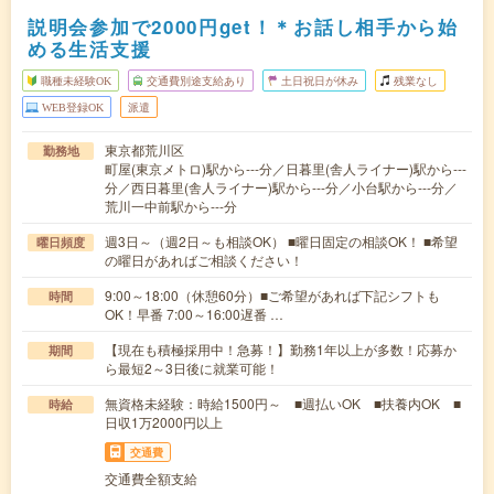
説明会参加で2000円get！＊お話し相手から始
める生活支援
職種未経験OK
交通費別途支給あり
土日祝日が休み
残業なし
WEB登録OK
派遣
東京都荒川区
勤務地
町屋(東京メトロ)駅から---分／日暮里(舎人ライナー)駅から---
分／西日暮里(舎人ライナー)駅から---分／小台駅から---分／
荒川一中前駅から---分
週3日～（週2日～も相談OK） ■曜日固定の相談OK！ ■希望
曜日頻度
の曜日があればご相談ください！
9:00～18:00（休憩60分）■ご希望があれば下記シフトも
時間
OK！早番 7:00～16:00遅番 …
【現在も積極採用中！急募！】勤務1年以上が多数！応募か
期間
ら最短2～3日後に就業可能！
無資格未経験：時給1500円～ ■週払いOK ■扶養内OK ■
時給
日収1万2000円以上
交通費
交通費全額支給