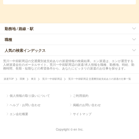
勤務地 / 路線・駅
職種
人気の検索インデックス
荒川一中前駅周辺の交通費別途支給ありの派遣情報の検索結果。エン派遣は、エンが運営する
人材派遣会社のポータルサイト。荒川一中前駅周辺の派遣/求人情報を職種、勤務地、時給、勤
務時間、長期・短期などの希望条件から、あなたにピッタリの派遣のお仕事を探せます。
派遣TOP
関東
東京
荒川一中前駅周辺
荒川一中前駅周辺 交通費別途支給ありの派遣の仕事一覧
個人情報の取り扱いについて
ご利用規約
ヘルプ・お問い合わせ
掲載のお問い合わせ
エン会社概要
サイトマップ
Copyright © en Inc.