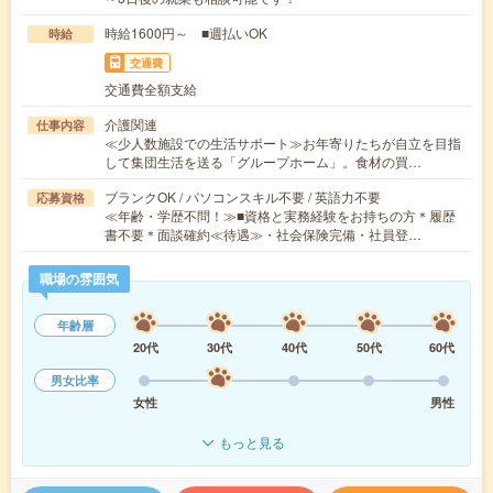
時給1600円～ ■週払いOK
時給
交通費
交通費全額支給
介護関連
仕事内容
≪少人数施設での生活サポート≫お年寄りたちが自立を目指
して集団生活を送る「グループホーム」。食材の買…
ブランクOK / パソコンスキル不要 / 英語力不要
応募資格
≪年齢・学歴不問！≫■資格と実務経験をお持ちの方＊履歴
書不要＊面談確約≪待遇≫・社会保険完備・社員登…
職場の雰囲気
年齢層
20代
30代
40代
50代
60代
男女比率
女性
男性
もっと見る