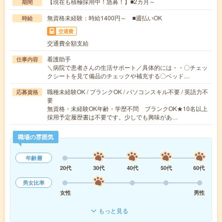
【現在も積極採用中！急募！】■2カ月～
期間
無資格未経験：時給1400円～ ■週払いOK
時給
交通費
交通費全額支給
看護助手
仕事内容
＼病院で患者さんの生活サポート／具体的には・・〇チェッ
クシートを見て備品のチェックや補充する〇ベッド…
職種未経験OK / ブランクOK / パソコンスキル不要 / 英語力不
応募資格
要
無資格・未経験OK年齢・学歴不問 ブランクOK★10名以上
採用予定履歴書は不要です。少しでも興味があ…
職場の雰囲気
年齢層
20代
30代
40代
50代
60代
男女比率
女性
男性
もっと見る