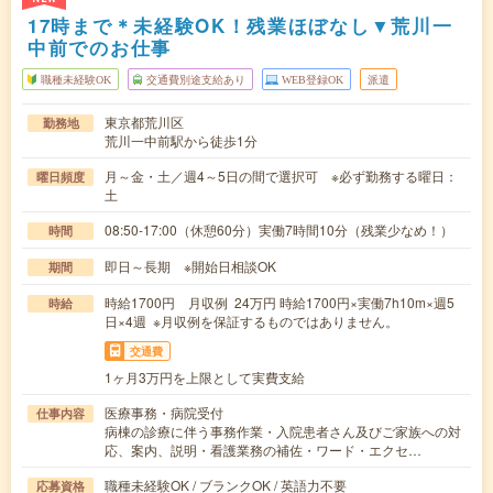
17時まで＊未経験OK！残業ほぼなし▼荒川一
中前でのお仕事
職種未経験OK
交通費別途支給あり
WEB登録OK
派遣
東京都荒川区
勤務地
荒川一中前駅から徒歩1分
月～金・土／週4～5日の間で選択可 ※必ず勤務する曜日：
曜日頻度
土
08:50-17:00（休憩60分）実働7時間10分（残業少なめ！）
時間
即日～長期 ※開始日相談OK
期間
時給1700円 月収例 24万円 時給1700円×実働7h10m×週5
時給
日×4週 ※月収例を保証するものではありません。
交通費
1ヶ月3万円を上限として実費支給
医療事務・病院受付
仕事内容
病棟の診療に伴う事務作業・入院患者さん及びご家族への対
応、案内、説明・看護業務の補佐・ワード・エクセ…
職種未経験OK / ブランクOK / 英語力不要
応募資格