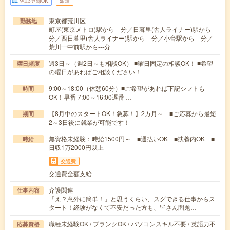
WEB登録OK
派遣
東京都荒川区
勤務地
町屋(東京メトロ)駅から---分／日暮里(舎人ライナー)駅から---
分／西日暮里(舎人ライナー)駅から---分／小台駅から---分／
荒川一中前駅から---分
週3日～（週2日～も相談OK） ■曜日固定の相談OK！ ■希望
曜日頻度
の曜日があればご相談ください！
9:00～18:00（休憩60分）■ご希望があれば下記シフトも
時間
OK！早番 7:00～16:00遅番 …
【8月中のスタートOK！急募！】2カ月～ ■ご応募から最短
期間
2～3日後に就業が可能です！
無資格未経験：時給1500円～ ■週払いOK ■扶養内OK ■
時給
日収1万2000円以上
交通費
交通費全額支給
介護関連
仕事内容
「え？意外に簡単！」と思うくらい、スグできる仕事からス
タート！経験がなくて不安だった方も、皆さん問題…
職種未経験OK / ブランクOK / パソコンスキル不要 / 英語力不
応募資格