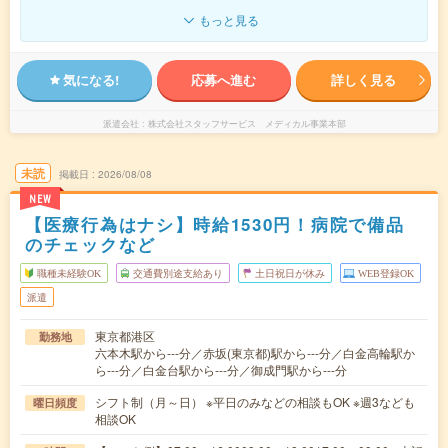
もっと見る
気になる!
応募へ進む
詳しく見る
派遣会社
株式会社スタッフサービス メディカル事業本部
未読
掲載日
2026/08/08
NEW
【医療行為はナシ】時給1530円！病院で備品
のチェックなど
職種未経験OK
交通費別途支給あり
土日祝日が休み
WEB登録OK
派遣
東京都港区
勤務地
六本木駅から---分／赤坂(東京都)駅から---分／白金高輪駅か
ら---分／白金台駅から---分／御成門駅から---分
シフト制（月～日） ※平日のみなどの相談もOK ※週3なども
曜日頻度
相談OK