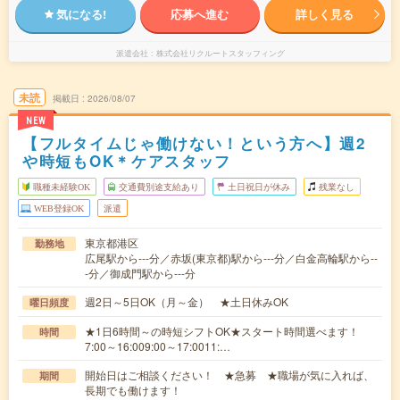
気になる!
応募へ進む
詳しく見る
派遣会社
株式会社リクルートスタッフィング
未読
掲載日
2026/08/07
NEW
【フルタイムじゃ働けない！という方へ】週2
や時短もOK＊ケアスタッフ
職種未経験OK
交通費別途支給あり
土日祝日が休み
残業なし
WEB登録OK
派遣
東京都港区
勤務地
広尾駅から---分／赤坂(東京都)駅から---分／白金高輪駅から--
-分／御成門駅から---分
週2日～5日OK（月～金） ★土日休みOK
曜日頻度
★1日6時間～の時短シフトOK★スタート時間選べます！
時間
7:00～16:009:00～17:0011:…
開始日はご相談ください！ ★急募 ★職場が気に入れば、
期間
長期でも働けます！