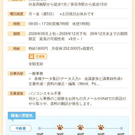
白金高輪駅から徒歩1分／泉岳寺駅から徒歩12分
月～金（週5日） ※土日祝日お休みです
曜日頻度
09:00～17:00(実働7時間 休憩1時間)
時間
2026年09月上旬～2026年12月下旬 26年12月末までの期間
期間
限定 延長の可能性有 ※9月～！
時給1800円 月収例 252,000円+残業代
時給
交通費
全額支給
一般事務
仕事内容
○ 各種データ集計/データ入力○ 会議参加と議事録作成○
文書作成・資料の修正・編集（Word、Po…
パソコンスキル不要
応募資格
何かしら事務のご経験をお持ちの方メールやchatでの英語の
やり取りや、資料の翻訳が発生します。
職場の雰囲気
年齢層
20代
30代
40代
50代
60代