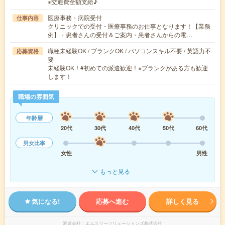
※交通費全額支給♪
医療事務・病院受付
仕事内容
クリニックでの受付・医療事務のお仕事となります！【業務
例】・患者さんの受付＆ご案内・患者さんからの電…
職種未経験OK / ブランクOK / パソコンスキル不要 / 英語力不
応募資格
要
未経験OK！#初めての派遣歓迎！※ブランクがある方も歓迎
します！
職場の雰囲気
年齢層
20代
30代
40代
50代
60代
男女比率
女性
男性
もっと見る
気になる!
応募へ進む
詳しく見る
派遣会社
エムスリーソリューションズ株式会社