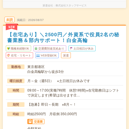
派遣会社
株式会社スタッフサービス
未読
掲載日
2026/08/07
NEW
【在宅あり】＼2500円／外資系で役員2名の秘
書業務＆部内サポート！白金高輪
職種未経験OK
交通費別途支給あり
土日祝日が休み
在宅・リモート
WEB登録OK
派遣
東京都港区
勤務地
白金高輪駅から徒歩3分
月～金（週5日） ※土日祝日お休みです
曜日頻度
09:00～17:00(実働7時間 休憩1時間)※在宅勤務日はシフト
時間
で決定します(希望は出せます/2…
【急募】即日～長期 ※8月～！
期間
時給2500円 月収例 350,000円
時給
交通費
全額支給