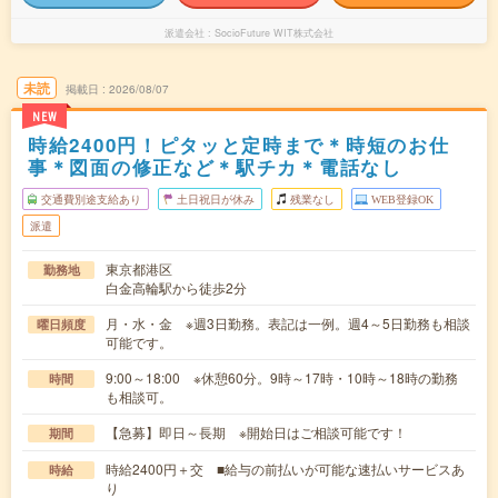
派遣会社
SocioFuture WIT株式会社
未読
掲載日
2026/08/07
NEW
時給2400円！ピタッと定時まで＊時短のお仕
事＊図面の修正など＊駅チカ＊電話なし
交通費別途支給あり
土日祝日が休み
残業なし
WEB登録OK
派遣
東京都港区
勤務地
白金高輪駅から徒歩2分
月・水・金 ※週3日勤務。表記は一例。週4～5日勤務も相談
曜日頻度
可能です。
9:00～18:00 ※休憩60分。9時～17時・10時～18時の勤務
時間
も相談可。
【急募】即日～長期 ※開始日はご相談可能です！
期間
時給2400円＋交 ■給与の前払いが可能な速払いサービスあ
時給
り