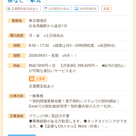
交通費別途支給あり
土日祝日が休み
WEB登録OK
派遣
東京都港区
勤務地
白金高輪駅から徒歩1分
月～金 ※土日祝休み
曜日頻度
8:30～17:30 ※残業は月5～20時間程度。※休憩60分。
時間
2026/09/01～長期 ※9月～！
期間
時給1900円＋交 【月収例】396,625円～ ■給与の前払い
時給
が可能な速払いサービスあり
交通費
交通費支給あり
一般事務
仕事内容
＊契約関連業務全般＊電子契約システムでの契約締結｜
Excelでの契約進捗管理＊契約書内容の入力＊社内…
ブランクOK / 英語力不要
応募資格
◆事務経験がある方歓迎します。◆タッチタイピングができ
る方。◆【必要なOAスキル】Word（作表）・…