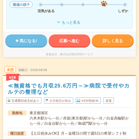
職場の様子
活気がある
しずか
もっと見る
気になる!
応募へ進む
詳しく見る
派遣会社
株式会社明治学院サービス
未読
掲載日
2026/08/08
NEW
≪無資格でも月収25.6万円～≫病院で受付やカ
ルテの整理など
交通費別途支給あり
土日祝日が休み
WEB登録OK
派遣
東京都港区
勤務地
六本木駅から---分／赤坂(東京都)駅から---分／白金高輪駅か
ら---分／白金台駅から---分／御成門駅から---分
【土日祝休みOK】月～金曜日の間で週5日の希望シフト制
曜日頻度