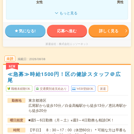
女性
男性
もっと見る
気になる!
応募へ進む
詳しく見る
派遣会社
株式会社ニッソーネット
未読
掲載日
2026/08/08
NEW
≪急募≫時給1500円！区の健診スタッフ＠広
尾
職種未経験OK
交通費別途支給あり
WEB登録OK
派遣
東京都港区
勤務地
広尾駅から徒歩10分／白金高輪駅から徒歩13分／恵比寿駅か
ら徒歩20分
■週5～6日勤務（月～土）※週3～4日勤務も相談OK！
曜日頻度
【平日】 8：30～17：00（休憩60分）＊可能な方は早番も
時間