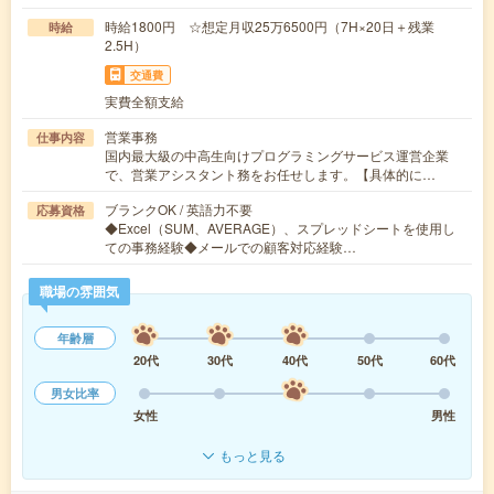
時給1800円 ☆想定月収25万6500円（7H×20日＋残業
時給
2.5H）
交通費
実費全額支給
営業事務
仕事内容
国内最大級の中高生向けプログラミングサービス運営企業
で、営業アシスタント務をお任せします。【具体的に…
ブランクOK / 英語力不要
応募資格
◆Excel（SUM、AVERAGE）、スプレッドシートを使用し
ての事務経験◆メールでの顧客対応経験…
職場の雰囲気
年齢層
20代
30代
40代
50代
60代
男女比率
女性
男性
もっと見る