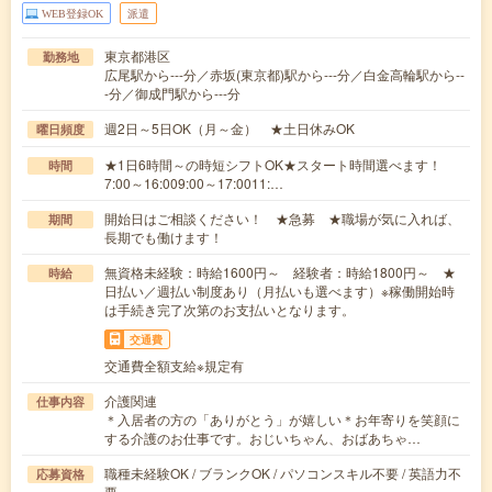
WEB登録OK
派遣
東京都港区
勤務地
広尾駅から---分／赤坂(東京都)駅から---分／白金高輪駅から--
-分／御成門駅から---分
週2日～5日OK（月～金） ★土日休みOK
曜日頻度
★1日6時間～の時短シフトOK★スタート時間選べます！
時間
7:00～16:009:00～17:0011:…
開始日はご相談ください！ ★急募 ★職場が気に入れば、
期間
長期でも働けます！
無資格未経験：時給1600円～ 経験者：時給1800円～ ★
時給
日払い／週払い制度あり（月払いも選べます）※稼働開始時
は手続き完了次第のお支払いとなります。
交通費
交通費全額支給※規定有
介護関連
仕事内容
＊入居者の方の「ありがとう」が嬉しい＊お年寄りを笑顔に
する介護のお仕事です。おじいちゃん、おばあちゃ…
職種未経験OK / ブランクOK / パソコンスキル不要 / 英語力不
応募資格
要