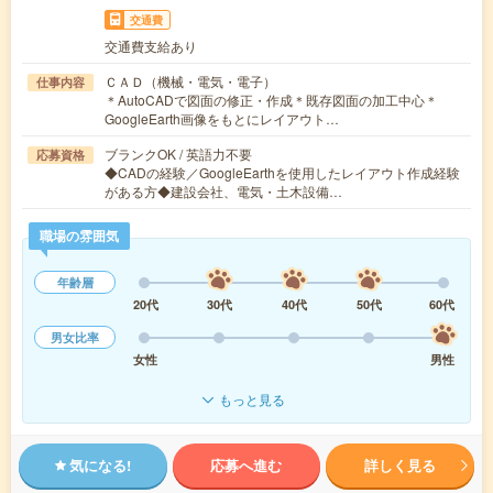
交通費
交通費支給あり
ＣＡＤ（機械・電気・電子）
仕事内容
＊AutoCADで図面の修正・作成＊既存図面の加工中心＊
GoogleEarth画像をもとにレイアウト…
ブランクOK / 英語力不要
応募資格
◆CADの経験／GoogleEarthを使用したレイアウト作成経験
がある方◆建設会社、電気・土木設備…
職場の雰囲気
年齢層
20代
30代
40代
50代
60代
男女比率
女性
男性
もっと見る
気になる!
応募へ進む
詳しく見る