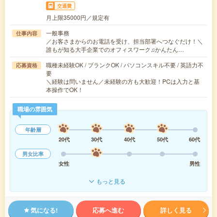
交通費
月上限35000円／規定有
一般事務
仕事内容
／お客さまからのお電話を受け、担当部署へつなぐだけ！＼
誰もが知る大手企業でのオフィスワーク♫かんたん…
職種未経験OK / ブランクOK / パソコンスキル不要 / 英語力不
応募資格
要
＼経験は問いません／未経験の方も大歓迎！PCは入力と基
本操作でOK！
職場の雰囲気
年齢層
20代
30代
40代
50代
60代
男女比率
女性
男性
もっと見る
気になる!
応募へ進む
詳しく見る