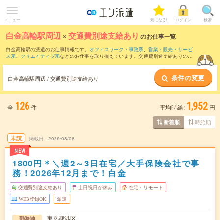
メニュー
気になる!
ログイン
検索
白金高輪駅周辺
×
交通費別途支給あり
のお仕事一覧
白金高輪駅の派遣のお仕事情報です。
オフィスワーク・事務系
、
営業・販売・サービ
ス系
、
クリエイティブ系
などのお仕事を取り揃えています。交通費別途支給ありの条
件の他に、
職種未経験OK
、
友だちと一緒の応募OK
、
残業なし
などのこだわり条件も
取り揃えています。
条件の変更
白金高輪駅周辺 / 交通費別途支給あり
126
1,952
全
件
平均時給:
円
時給順
新着順
未読
掲載日
2026/08/08
NEW
1800円＊＼週2～3日在宅／大手保険会社で事
務！2026年12月まで！白金
交通費別途支給あり
土日祝日が休み
在宅・リモート
WEB登録OK
派遣
東京都港区
勤務地