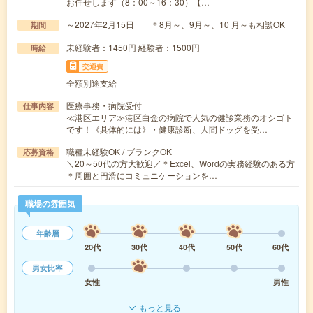
お任せします（8：00～16：30）【…
～2027年2月15日 ＊8月～、9月～、10 月～も相談OK
期間
未経験者：1450円 経験者：1500円
時給
交通費
全額別途支給
医療事務・病院受付
仕事内容
≪港区エリア≫港区白金の病院で人気の健診業務のオシゴト
です！《具体的には》・健康診断、人間ドッグを受…
職種未経験OK / ブランクOK
応募資格
＼20～50代の方大歓迎／＊Excel、Wordの実務経験のある方
＊周囲と円滑にコミュニケーションを…
職場の雰囲気
年齢層
20代
30代
40代
50代
60代
男女比率
女性
男性
もっと見る