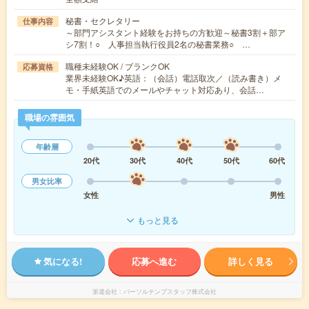
秘書・セクレタリー
仕事内容
～部門アシスタント経験をお持ちの方歓迎～秘書3割＋部ア
シ7割！○ 人事担当執行役員2名の秘書業務○ …
職種未経験OK / ブランクOK
応募資格
業界未経験OK♪英語：（会話）電話取次／（読み書き）メ
モ・手紙英語でのメールやチャット対応あり、会話…
職場の雰囲気
年齢層
20代
30代
40代
50代
60代
男女比率
女性
男性
もっと見る
気になる!
応募へ進む
詳しく見る
派遣会社
パーソルテンプスタッフ株式会社