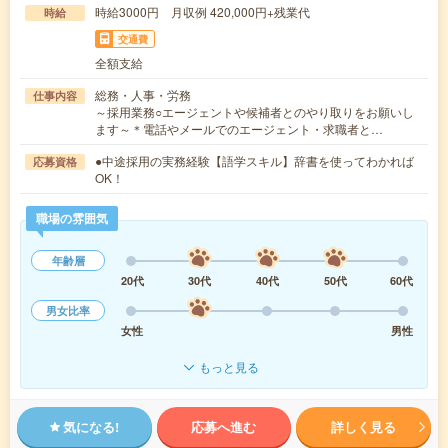
時給3000円 月収例 420,000円+残業代
時給
交通費
全額支給
総務・人事・労務
仕事内容
～採用業務○エージェントや候補者とのやり取りをお願いし
ます～＊電話やメールでのエージェント・求職者と…
●中途採用の実務経験【語学スキル】辞書を使ってわかれば
応募資格
OK！
職場の雰囲気
年齢層
20代
30代
40代
50代
60代
男女比率
女性
男性
もっと見る
気になる!
応募へ進む
詳しく見る