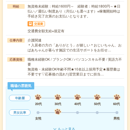
無資格未経験：時給1600円～ 経験者：時給1800円～★日
時給
払い／週払い制度あり（月払いも選べます）※稼働開始時は
手続き完了次第のお支払いとなります。
交通費
交通費全額支給※規定有
介護関連
仕事内容
＊入居者の方の「ありがとう」が嬉しい＊おじいちゃん、お
ばあちゃんが暮らす施設での生活サポートをお任せ…
職種未経験OK / ブランクOK / パソコンスキル不要 / 英語力不
応募資格
要
無資格・未経験OK年齢不問★10名以上採用予定★履歴書は
不要です▽応募後の流れ1)翌営業日までに担当…
職場の雰囲気
年齢層
20代
30代
40代
50代
60代
男女比率
女性
男性
もっと見る