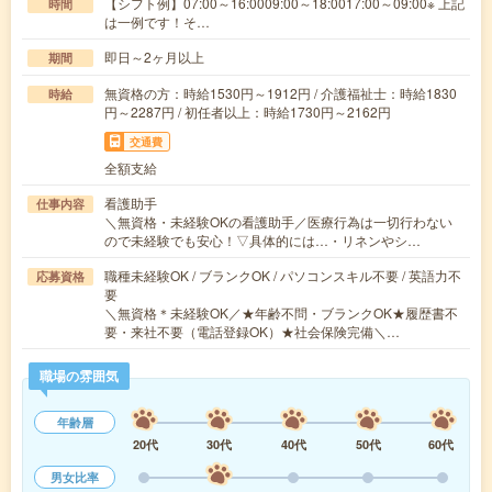
【シフト例】07:00～16:0009:00～18:0017:00～09:00※ 上記
時間
は一例です！そ…
即日～2ヶ月以上
期間
無資格の方：時給1530円～1912円 / 介護福祉士：時給1830
時給
円～2287円 / 初任者以上：時給1730円～2162円
交通費
全額支給
看護助手
仕事内容
＼無資格・未経験OKの看護助手／医療行為は一切行わない
ので未経験でも安心！▽具体的には…・リネンやシ…
職種未経験OK / ブランクOK / パソコンスキル不要 / 英語力不
応募資格
要
＼無資格＊未経験OK／★年齢不問・ブランクOK★履歴書不
要・来社不要（電話登録OK）★社会保険完備＼…
職場の雰囲気
年齢層
20代
30代
40代
50代
60代
男女比率