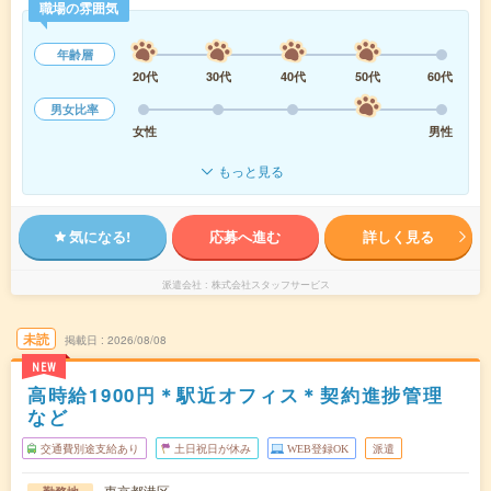
職場の雰囲気
年齢層
20代
30代
40代
50代
60代
男女比率
女性
男性
もっと見る
気になる!
応募へ進む
詳しく見る
派遣会社
株式会社スタッフサービス
未読
掲載日
2026/08/08
NEW
高時給1900円＊駅近オフィス＊契約進捗管理
など
交通費別途支給あり
土日祝日が休み
WEB登録OK
派遣
東京都港区