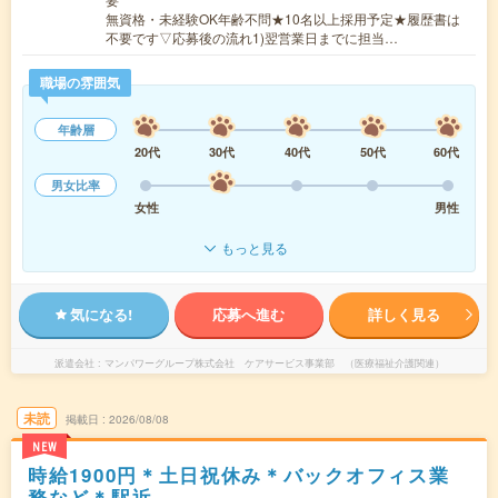
無資格・未経験OK年齢不問★10名以上採用予定★履歴書は
不要です▽応募後の流れ1)翌営業日までに担当…
職場の雰囲気
年齢層
20代
30代
40代
50代
60代
男女比率
女性
男性
もっと見る
気になる!
応募へ進む
詳しく見る
派遣会社
マンパワーグループ株式会社 ケアサービス事業部 （医療福祉介護関連）
未読
掲載日
2026/08/08
NEW
時給1900円＊土日祝休み＊バックオフィス業
務など＊駅近