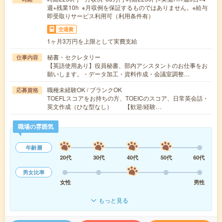
週+残業10h ※月収例を保証するものではありません。※給与
即受取りサービス利用可（利用条件有）
交通費
1ヶ月3万円を上限として実費支給
秘書・セクレタリー
仕事内容
【英語使用あり】役員秘書、部内アシスタントのお仕事をお
願いします。・データ加工・資料作成・会議室調整…
職種未経験OK / ブランクOK
応募資格
TOEFLスコアをお持ちの方、TOEICのスコア、日常英会話・
英文作成（ひな型なし） 【歓迎/経験…
職場の雰囲気
年齢層
20代
30代
40代
50代
60代
男女比率
女性
男性
もっと見る