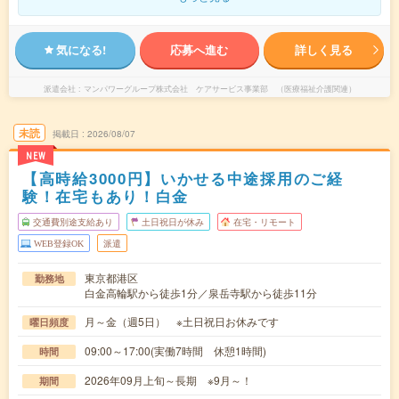
気になる!
応募へ進む
詳しく見る
派遣会社
マンパワーグループ株式会社 ケアサービス事業部 （医療福祉介護関連）
未読
掲載日
2026/08/07
NEW
【高時給3000円】いかせる中途採用のご経
験！在宅もあり！白金
交通費別途支給あり
土日祝日が休み
在宅・リモート
WEB登録OK
派遣
東京都港区
勤務地
白金高輪駅から徒歩1分／泉岳寺駅から徒歩11分
月～金（週5日） ※土日祝日お休みです
曜日頻度
09:00～17:00(実働7時間 休憩1時間)
時間
2026年09月上旬～長期 ※9月～！
期間