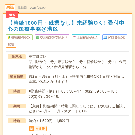
未読
掲載日
2026/08/07
NEW
【時給1800円・残業なし】未経験OK！受付中
心の医療事務@港区
職種未経験OK
交通費別途支給あり
土日祝日が休み
WEB登録OK
派遣
東京都港区
勤務地
品川駅から---分／東京駅から---分／新橋駅から---分／白金高
輪駅から---分／赤坂見附駅から---分
週2日～週5日（月～土） ※扶養内も相談OK！日曜・祝日は
曜日頻度
基本お休みとなります！
■勤務時間（例）(1) 08：30～17：30(2) 09：00～18：
時間
00(3) 09：30～18…
【急募】勤務期間・時期に関しましては、お気軽にご相談く
期間
ださい※8月～、9月～スタートもOK！
時給：1,500円～1,800円
時給
交通費