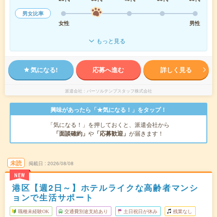
男女比率
女性
男性
もっと見る
気になる!
応募へ進む
詳しく見る
派遣会社
パーソルテンプスタッフ株式会社
興味があったら「★気になる！」をタップ！
「気になる！」を押しておくと、派遣会社から
「面談確約」
や
「応募歓迎」
が届きます！
未読
掲載日
2026/08/08
NEW
港区【週2日～】ホテルライクな高齢者マンシ
ョンで生活サポート
職種未経験OK
交通費別途支給あり
土日祝日が休み
残業なし