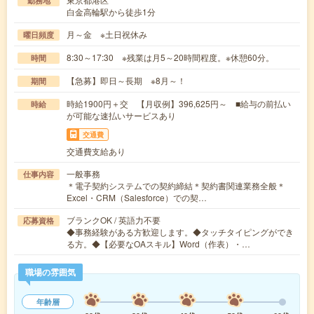
勤務地
白金高輪駅から徒歩1分
月～金 ※土日祝休み
曜日頻度
8:30～17:30 ※残業は月5～20時間程度。※休憩60分。
時間
【急募】即日～長期 ※8月～！
期間
時給1900円＋交 【月収例】396,625円～ ■給与の前払い
時給
が可能な速払いサービスあり
交通費
交通費支給あり
一般事務
仕事内容
＊電子契約システムでの契約締結＊契約書関連業務全般＊
Excel・CRM（Salesforce）での契…
ブランクOK / 英語力不要
応募資格
◆事務経験がある方歓迎します。◆タッチタイピングができ
る方。◆【必要なOAスキル】Word（作表）・…
職場の雰囲気
年齢層