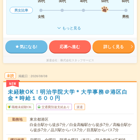
20代
30代
40代
50代
60代
男女比率
女性
男性
もっと見る
気になる!
応募へ進む
詳しく見る
派遣会社
株式会社スタッフサービス
未読
掲載日
2026/08/08
NEW
未経験OK！明治学院大学＊大学事務＠港区白
金＊時給１６００円
職種未経験OK
交通費別途支給あり
派遣
東京都港区
勤務地
白金台駅から徒歩7分／白金高輪駅から徒歩7分／高輪台駅か
ら徒歩7分／品川駅からバス7分／目黒駅からバス7分
月曜日～金曜日、隔週土曜日（半日）※隔土勤務は応相談、
曜日頻度