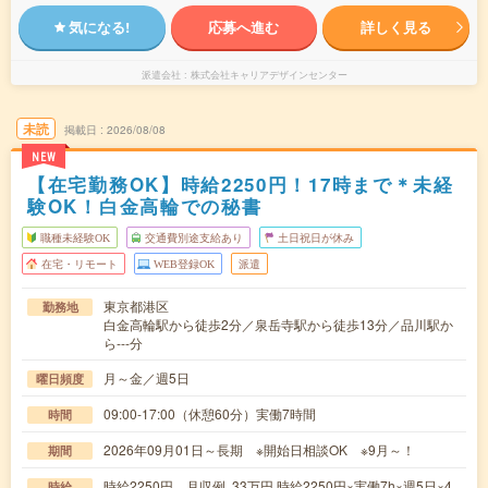
気になる!
応募へ進む
詳しく見る
派遣会社
株式会社キャリアデザインセンター
未読
掲載日
2026/08/08
NEW
【在宅勤務OK】時給2250円！17時まで＊未経
験OK！白金高輪での秘書
職種未経験OK
交通費別途支給あり
土日祝日が休み
在宅・リモート
WEB登録OK
派遣
東京都港区
勤務地
白金高輪駅から徒歩2分／泉岳寺駅から徒歩13分／品川駅か
ら---分
月～金／週5日
曜日頻度
09:00-17:00（休憩60分）実働7時間
時間
2026年09月01日～長期 ※開始日相談OK ※9月～！
期間
時給2250円 月収例 33万円 時給2250円×実働7h×週5日×4
時給