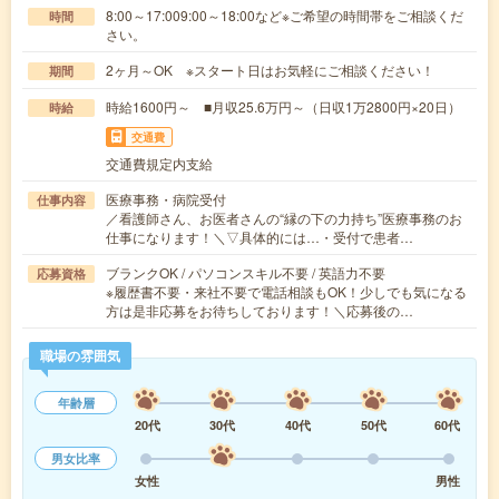
8:00～17:009:00～18:00など※ご希望の時間帯をご相談くだ
時間
さい。
2ヶ月～OK ※スタート日はお気軽にご相談ください！
期間
時給1600円～ ■月収25.6万円～（日収1万2800円×20日）
時給
交通費
交通費規定内支給
医療事務・病院受付
仕事内容
／看護師さん、お医者さんの“縁の下の力持ち”医療事務のお
仕事になります！＼▽具体的には…・受付で患者…
ブランクOK / パソコンスキル不要 / 英語力不要
応募資格
※履歴書不要・来社不要で電話相談もOK！少しでも気になる
方は是非応募をお待ちしております！＼応募後の…
職場の雰囲気
年齢層
20代
30代
40代
50代
60代
男女比率
女性
男性