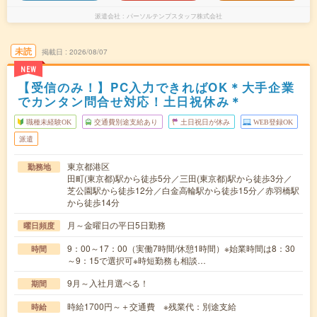
派遣会社
パーソルテンプスタッフ株式会社
未読
掲載日
2026/08/07
NEW
【受信のみ！】PC入力できればOK＊大手企業
でカンタン問合せ対応！土日祝休み＊
職種未経験OK
交通費別途支給あり
土日祝日が休み
WEB登録OK
派遣
東京都港区
勤務地
田町(東京都)駅から徒歩5分／三田(東京都)駅から徒歩3分／
芝公園駅から徒歩12分／白金高輪駅から徒歩15分／赤羽橋駅
から徒歩14分
月～金曜日の平日5日勤務
曜日頻度
9：00～17：00（実働7時間/休憩1時間）※始業時間は8：30
時間
～9：15で選択可※時短勤務も相談…
9月～入社月選べる！
期間
時給1700円～＋交通費 ※残業代：別途支給
時給