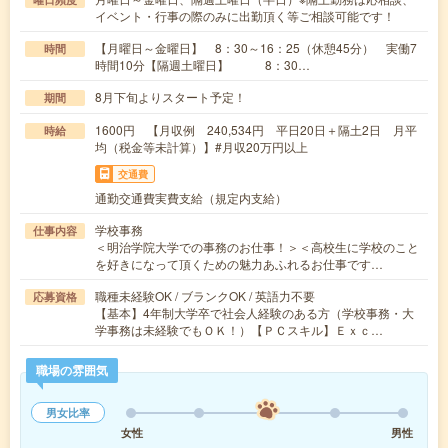
イベント・行事の際のみに出勤頂く等ご相談可能です！
【月曜日～金曜日】 8：30～16：25（休憩45分） 実働7
時間
時間10分【隔週土曜日】 8：30…
8月下旬よりスタート予定！
期間
1600円 【月収例 240,534円 平日20日＋隔土2日 月平
時給
均（税金等未計算）】#月収20万円以上
交通費
通勤交通費実費支給（規定内支給）
学校事務
仕事内容
＜明治学院大学での事務のお仕事！＞＜高校生に学校のこと
を好きになって頂くための魅力あふれるお仕事です…
職種未経験OK / ブランクOK / 英語力不要
応募資格
【基本】4年制大学卒で社会人経験のある方（学校事務・大
学事務は未経験でもＯＫ！）【ＰＣスキル】Ｅｘｃ…
職場の雰囲気
男女比率
女性
男性