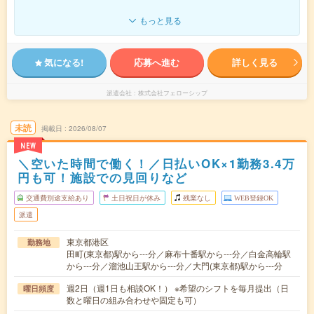
もっと見る
気になる!
応募へ進む
詳しく見る
派遣会社
株式会社フェローシップ
未読
掲載日
2026/08/07
NEW
＼空いた時間で働く！／日払いOK×1勤務3.4万
円も可！施設での見回りなど
交通費別途支給あり
土日祝日が休み
残業なし
WEB登録OK
派遣
東京都港区
勤務地
田町(東京都)駅から---分／麻布十番駅から---分／白金高輪駅
から---分／溜池山王駅から---分／大門(東京都)駅から---分
週2日（週1日も相談OK！） ※希望のシフトを毎月提出（日
曜日頻度
数と曜日の組み合わせや固定も可）