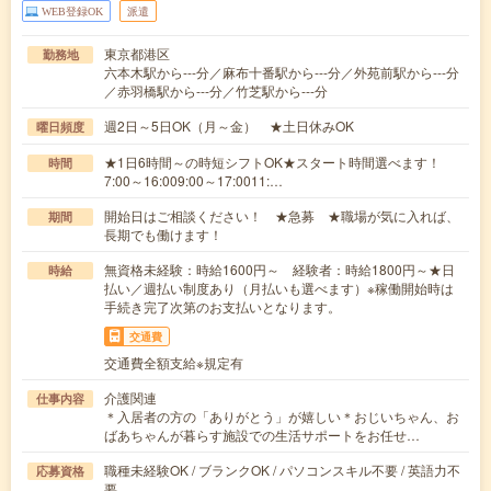
WEB登録OK
派遣
東京都港区
勤務地
六本木駅から---分／麻布十番駅から---分／外苑前駅から---分
／赤羽橋駅から---分／竹芝駅から---分
週2日～5日OK（月～金） ★土日休みOK
曜日頻度
★1日6時間～の時短シフトOK★スタート時間選べます！
時間
7:00～16:009:00～17:0011:…
開始日はご相談ください！ ★急募 ★職場が気に入れば、
期間
長期でも働けます！
無資格未経験：時給1600円～ 経験者：時給1800円～★日
時給
払い／週払い制度あり（月払いも選べます）※稼働開始時は
手続き完了次第のお支払いとなります。
交通費
交通費全額支給※規定有
介護関連
仕事内容
＊入居者の方の「ありがとう」が嬉しい＊おじいちゃん、お
ばあちゃんが暮らす施設での生活サポートをお任せ…
職種未経験OK / ブランクOK / パソコンスキル不要 / 英語力不
応募資格
要