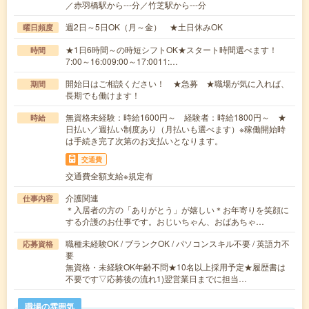
／赤羽橋駅から---分／竹芝駅から---分
週2日～5日OK（月～金） ★土日休みOK
曜日頻度
★1日6時間～の時短シフトOK★スタート時間選べます！
時間
7:00～16:009:00～17:0011:…
開始日はご相談ください！ ★急募 ★職場が気に入れば、
期間
長期でも働けます！
無資格未経験：時給1600円～ 経験者：時給1800円～ ★
時給
日払い／週払い制度あり（月払いも選べます）※稼働開始時
は手続き完了次第のお支払いとなります。
交通費
交通費全額支給※規定有
介護関連
仕事内容
＊入居者の方の「ありがとう」が嬉しい＊お年寄りを笑顔に
する介護のお仕事です。おじいちゃん、おばあちゃ…
職種未経験OK / ブランクOK / パソコンスキル不要 / 英語力不
応募資格
要
無資格・未経験OK年齢不問★10名以上採用予定★履歴書は
不要です▽応募後の流れ1)翌営業日までに担当…
職場の雰囲気