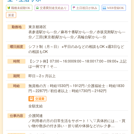
職種未経験OK
交通費別途支給あり
土日祝日が休み
WEB登録OK
派遣
東京都港区
勤務地
表参道駅から---分／麻布十番駅から---分／赤坂見附駅から---
分／三田(東京都)駅から---分／高輪台駅から---分
シフト制（月～日） ※平日のみなどの相談もOK ※週3日など
曜日頻度
の相談もOK
【シフト例】07:00～16:0009:00～18:0017:00～09:00※ 上記
時間
は一例です！そ…
即日～2ヶ月以上
期間
無資格の方：時給1530円～1912円 / 介護福祉士：時給1830
時給
円～2287円 / 初任者以上：時給1730円～2162円
交通費
全額支給
介護関連
仕事内容
／利用者の方の日常生活をサポート！＼▽具体的には…・買
い物や散歩の付き添い・折り紙や体操などのレク参…