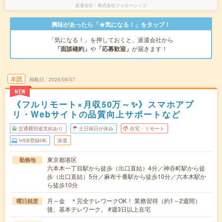
派遣会社
株式会社フェローシップ
興味があったら「★気になる！」をタップ！
「気になる！」を押しておくと、派遣会社から
「面談確約」
や
「応募歓迎」
が届きます！
未読
掲載日
2026/08/07
NEW
《フルリモート×月収50万～✨》スマホアプ
リ・Webサイトの品質向上サポートなど
交通費別途支給あり
土日祝日が休み
在宅・リモート
WEB登録OK
派遣
東京都港区
勤務地
六本木一丁目駅から徒歩（出口直結）4分／神谷町駅から徒
歩（出口直結）5分／麻布十番駅から徒歩10分／六本木駅か
ら徒歩10分
月～金 ＊完全テレワークOK！ 業務習得（約1～2週間）
曜日頻度
後、基本テレワーク。 #週3日以上在宅