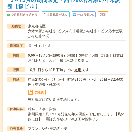
10～12月の期間限定＊約1700名対象の年末調
整【森ビル】
交通費別途支給あり
土日祝日が休み
WEB登録OK
派遣
東京都港区
勤務地
六本木駅から徒歩5分／麻布十番駅から徒歩15分／乃木坂駅
から徒歩15分
週5日（月～金）
曜日頻度
9:00～17:45(休憩60分)【残業】3時間／月間【詳細】残業は
時間
原則ありませんが、稀に相談する場…
10月1日から12月下旬までの
です。
短期
期間
時給2100円 ※【月収例】時給2100円×7.75h×20日＝325500
時給
円＋交通費・残業代
交通費
弊社規定に従い別途支給します。
総務・人事・労務
仕事内容
期間限定＊約1700名対象の年末調整をお任せします。【具体
的には】・委託先作成のCSV加工や給料ソフ…
ブランクOK / 英語力不要
応募資格