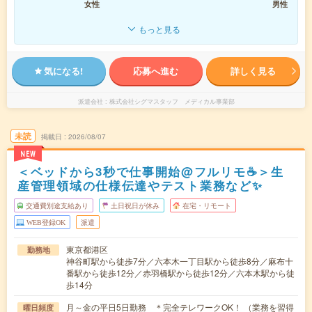
女性
男性
もっと見る
気になる!
応募へ進む
詳しく見る
派遣会社
株式会社シグマスタッフ メディカル事業部
未読
掲載日
2026/08/07
NEW
＜ベッドから3秒で仕事開始@フルリモ☕＞生
産管理領域の仕様伝達やテスト業務など✨
交通費別途支給あり
土日祝日が休み
在宅・リモート
WEB登録OK
派遣
東京都港区
勤務地
神谷町駅から徒歩7分／六本木一丁目駅から徒歩8分／麻布十
番駅から徒歩12分／赤羽橋駅から徒歩12分／六本木駅から徒
歩14分
月～金の平日5日勤務 ＊完全テレワークOK！ （業務を習得
曜日頻度