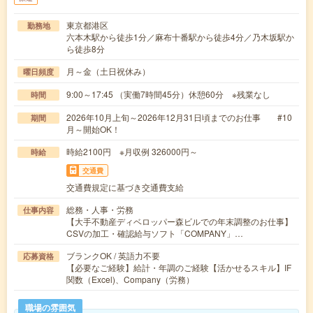
東京都港区
勤務地
六本木駅から徒歩1分／麻布十番駅から徒歩4分／乃木坂駅か
ら徒歩8分
月～金（土日祝休み）
曜日頻度
9:00～17:45 （実働7時間45分）休憩60分 ※残業なし
時間
2026年10月上旬～2026年12月31日頃までのお仕事 #10
期間
月～開始OK！
時給2100円 ※月収例 326000円～
時給
交通費
交通費規定に基づき交通費支給
総務・人事・労務
仕事内容
【大手不動産ディベロッパー森ビルでの年末調整のお仕事】
CSVの加工・確認給与ソフト「COMPANY」…
ブランクOK / 英語力不要
応募資格
【必要なご経験】給計・年調のご経験【活かせるスキル】IF
関数（Excel)、Company（労務）
職場の雰囲気