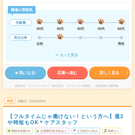
職場の雰囲気
年齢層
20代
30代
40代
50代
60代
男女比率
女性
男性
もっと見る
気になる!
応募へ進む
詳しく見る
派遣会社
マンパワーグループ株式会社 ケアサービス事業部 （医療福祉介護関連）
未読
掲載日
2026/08/03
【フルタイムじゃ働けない！という方へ】週2
や時短もOK＊ケアスタッフ
職種未経験OK
交通費別途支給あり
土日祝日が休み
残業なし