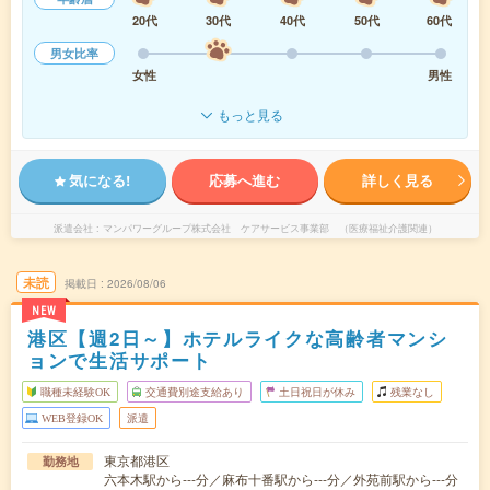
20代
30代
40代
50代
60代
男女比率
女性
男性
もっと見る
気になる!
応募へ進む
詳しく見る
派遣会社
マンパワーグループ株式会社 ケアサービス事業部 （医療福祉介護関連）
未読
掲載日
2026/08/06
NEW
港区【週2日～】ホテルライクな高齢者マンシ
ョンで生活サポート
職種未経験OK
交通費別途支給あり
土日祝日が休み
残業なし
WEB登録OK
派遣
東京都港区
勤務地
六本木駅から---分／麻布十番駅から---分／外苑前駅から---分