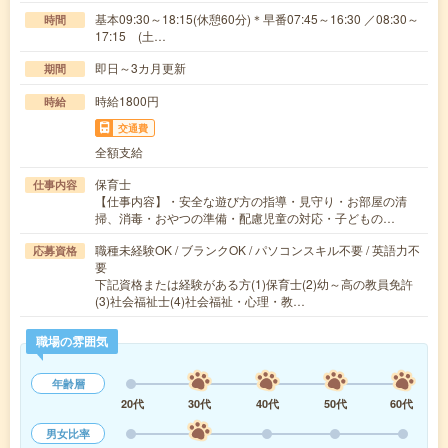
基本09:30～18:15(休憩60分)＊早番07:45～16:30 ／08:30～
時間
17:15 (土…
即日～3カ月更新
期間
時給1800円
時給
交通費
全額支給
保育士
仕事内容
【仕事内容】・安全な遊び方の指導・見守り・お部屋の清
掃、消毒・おやつの準備・配慮児童の対応・子どもの…
職種未経験OK / ブランクOK / パソコンスキル不要 / 英語力不
応募資格
要
下記資格または経験がある方(1)保育士(2)幼～高の教員免許
(3)社会福祉士(4)社会福祉・心理・教…
職場の雰囲気
年齢層
20代
30代
40代
50代
60代
男女比率