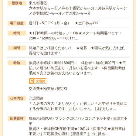
東京都港区
勤務地
六本木駅から---分／麻布十番駅から---分／外苑前駅から---分
／赤羽橋駅から---分／竹芝駅から---分
週2日～5日OK（月～金） ★土日休みOK
曜日頻度
★1日6時間～の時短シフトOK★スタート時間選べます！
時間
7:00～16:009:00～17:0011:…
開始日はご相談ください！ ★急募 ★職場が気に入れば、
期間
長期でも働けます！
無資格未経験：時給1600円～ 経験者：時給1800円～★日
時給
払い／週払い制度あり（月払いも選べます）※稼働開始時は
手続き完了次第のお支払いとなります。
交通費
交通費全額支給※規定有
介護関連
仕事内容
＊入居者の方の「ありがとう」が嬉しい＊お年寄りを笑顔に
する介護のお仕事です。おじいちゃん、おばあちゃ…
職種未経験OK / ブランクOK / パソコンスキル不要 / 英語力不
応募資格
要
無資格・未経験OK年齢不問★10名以上採用予定★履歴書は
不要です▽応募後の流れ1)翌営業日までに担当…