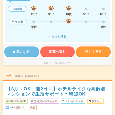
年齢層
20代
30代
40代
50代
60代
男女比率
女性
男性
もっと見る
気になる!
応募へ進む
詳しく見る
派遣会社
株式会社パソナ
未読
掲載日
2026/08/04
【8月～OK！週2日～】ホテルライクな高齢者
マンションで生活サポート＊時短OK
職種未経験OK
交通費別途支給あり
土日祝日が休み
残業なし
WEB登録OK
派遣