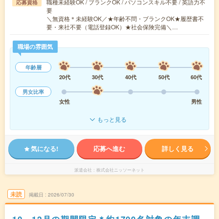
職種未経験OK / ブランクOK / パソコンスキル不要 / 英語力不
応募資格
要
＼無資格＊未経験OK／★年齢不問・ブランクOK★履歴書不
要・来社不要（電話登録OK）★社会保険完備＼…
職場の雰囲気
年齢層
20代
30代
40代
50代
60代
男女比率
女性
男性
もっと見る
気になる!
応募へ進む
詳しく見る
派遣会社
株式会社ニッソーネット
未読
掲載日
2026/07/30