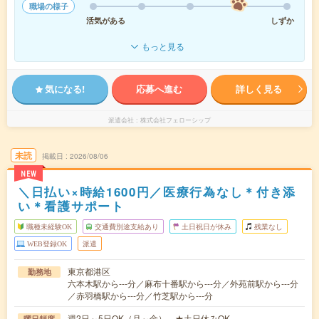
職場の様子
活気がある
しずか
もっと見る
気になる!
応募へ進む
詳しく見る
派遣会社
株式会社フェローシップ
未読
掲載日
2026/08/06
NEW
＼日払い×時給1600円／医療行為なし＊付き添
い＊看護サポート
職種未経験OK
交通費別途支給あり
土日祝日が休み
残業なし
WEB登録OK
派遣
東京都港区
勤務地
六本木駅から---分／麻布十番駅から---分／外苑前駅から---分
／赤羽橋駅から---分／竹芝駅から---分
週2日～5日OK（月～金） ★土日休みOK
曜日頻度