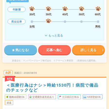
年齢層
20代
30代
40代
50代
60代
男女比率
女性
男性
もっと見る
気になる!
応募へ進む
詳しく見る
派遣会社
マンパワーグループ株式会社 ケアサービス事業部 （医療福祉介護関連）
未読
掲載日
2026/08/05
NEW
＜医療行為はナシ＞時給1530円！病院で備品
のチェックなど
職種未経験OK
交通費別途支給あり
土日祝日が休み
WEB登録OK
派遣