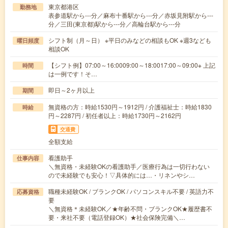
東京都港区
勤務地
表参道駅から---分／麻布十番駅から---分／赤坂見附駅から---
分／三田(東京都)駅から---分／高輪台駅から---分
シフト制（月～日） ※平日のみなどの相談もOK ※週3なども
曜日頻度
相談OK
【シフト例】07:00～16:0009:00～18:0017:00～09:00※ 上記
時間
は一例です！そ…
即日～2ヶ月以上
期間
無資格の方：時給1530円～1912円 / 介護福祉士：時給1830
時給
円～2287円 / 初任者以上：時給1730円～2162円
交通費
全額支給
看護助手
仕事内容
＼無資格・未経験OKの看護助手／医療行為は一切行わない
ので未経験でも安心！▽具体的には…・リネンやシ…
職種未経験OK / ブランクOK / パソコンスキル不要 / 英語力不
応募資格
要
＼無資格＊未経験OK／★年齢不問・ブランクOK★履歴書不
要・来社不要（電話登録OK）★社会保険完備＼…