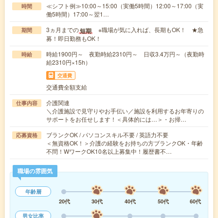
≪シフト例≫10:00～15:00（実働5時間）12:00～17:00（実
時間
働5時間）17:00～翌1…
3ヵ月までの
※職場が気に入れば、長期もOK！ ★急
短期
期間
募！即日勤務もOK！
時給1900円～ 夜勤時給2310円～ 日収3.4万円～（夜勤時
時給
給2310円×15h）
交通費
交通費全額支給
介護関連
仕事内容
＼介護施設で見守りやお手伝い／施設を利用するお年寄りの
サポートをお任せします！＜具体的には…＞・お掃…
ブランクOK / パソコンスキル不要 / 英語力不要
応募資格
＜無資格OK！＞介護の経験をお持ちの方ブランクOK・年齢
不問！WワークOK10名以上募集中！履歴書不…
職場の雰囲気
年齢層
20代
30代
40代
50代
60代
男女比率