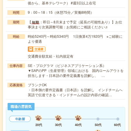
後から、基本テレワーク） #週3日以上在宅
9：00～18：15（休憩75分／実働8時間）
時間
【
：即日～8月末まで予定（延長の可能性あり）】お仕
短期
期間
事決まり次第調整可能：お気軽にご相談ください♬
時給5240円～時給5340円 1日換算4万1920円 ※ご経験に
時給
より優遇
交通費
交通費全額支給・社内規定有
SE・プログラマ（ビジネスアプリケーション系）
仕事内容
▼SAPのPP（生産管理）領域における 国内ロールアウトを
担当します・日本語の要件定義書を読解し、 …
ブランクOK
応募資格
・日本側の要件定義書（日本語）を読解し インドチームへ
英語で伝達できる・インドチームの設計内容の確認…
職場の雰囲気
年齢層
20代
30代
40代
50代
60代