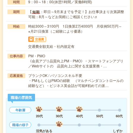
9：00～18：00(休憩1時間／実働8時間)
時間
【
：即日～9月末までを予定！】お仕事決まり次第調整
短期
期間
可能：8月～などお気軽にご相談ください♬
時給3000～3100円 1日換算2万4000円 月収例50万円～
時給
※月21日換算（ご経験により優遇）
交通費
交通費全額支給・社内規定有
PM・PMO
仕事内容
《会員アプリ品質向上PM・PMO》・スマートフォンアプリ
／Webサイトの 品質向上に関する支援業務・…
ブランクOK / パソコンスキル不要
応募資格
・PMもしくはPMOの経験 （マルチベンダコントロールの
経験など）・ビジネス英会話が可能#初めての派…
職場の雰囲気
年齢層
20代
30代
40代
50代
60代
職場の様子
活気がある
しずか