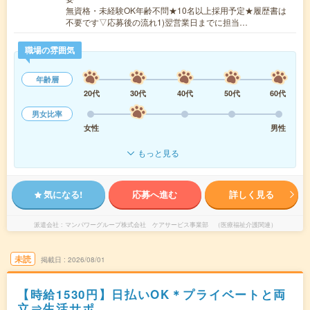
無資格・未経験OK年齢不問★10名以上採用予定★履歴書は
不要です▽応募後の流れ1)翌営業日までに担当…
職場の雰囲気
年齢層
20代
30代
40代
50代
60代
男女比率
女性
男性
もっと見る
気になる!
応募へ進む
詳しく見る
派遣会社
マンパワーグループ株式会社 ケアサービス事業部 （医療福祉介護関連）
未読
掲載日
2026/08/01
【時給1530円】日払いOK＊プライベートと両
立⇒生活サポ