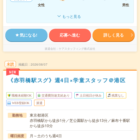
女性
男性
もっと見る
気になる!
応募へ進む
詳しく見る
派遣会社
ケアスタッフィング株式会社
未読
掲載日
2026/08/07
NEW
《赤羽橋駅スグ》週4日×学童スタッフ＠港区
職種未経験OK
交通費別途支給あり
土日祝日が休み
残業なし
WEB登録OK
派遣
東京都港区
勤務地
赤羽橋駅から徒歩1分／芝公園駅から徒歩13分／麻布十番駅
から徒歩10分
月～土のうち週4日
曜日頻度