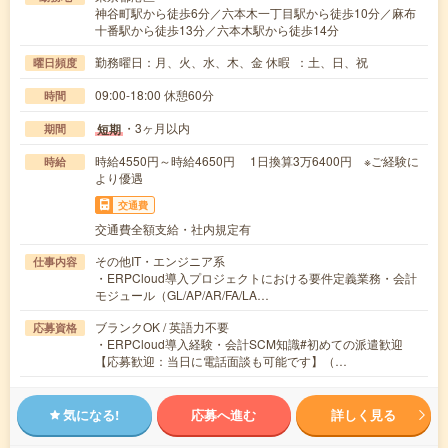
神谷町駅から徒歩6分／六本木一丁目駅から徒歩10分／麻布
十番駅から徒歩13分／六本木駅から徒歩14分
勤務曜日：月、火、水、木、金 休暇 ：土、日、祝
曜日頻度
09:00-18:00 休憩60分
時間
・3ヶ月以内
短期
期間
時給4550円～時給4650円 1日換算3万6400円 ※ご経験に
時給
より優遇
交通費
交通費全額支給・社内規定有
その他IT・エンジニア系
仕事内容
・ERPCloud導入プロジェクトにおける要件定義業務・会計
モジュール（GL/AP/AR/FA/LA…
ブランクOK / 英語力不要
応募資格
・ERPCloud導入経験・会計SCM知識#初めての派遣歓迎
【応募歓迎：当日に電話面談も可能です】（…
気になる!
応募へ進む
詳しく見る