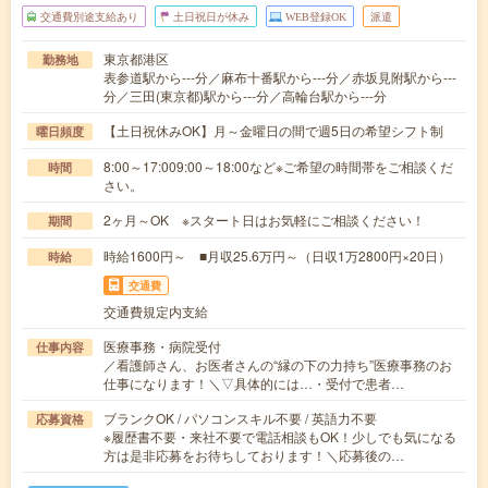
交通費別途支給あり
土日祝日が休み
WEB登録OK
派遣
東京都港区
勤務地
表参道駅から---分／麻布十番駅から---分／赤坂見附駅から---
分／三田(東京都)駅から---分／高輪台駅から---分
【土日祝休みOK】月～金曜日の間で週5日の希望シフト制
曜日頻度
8:00～17:009:00～18:00など※ご希望の時間帯をご相談くだ
時間
さい。
2ヶ月～OK ※スタート日はお気軽にご相談ください！
期間
時給1600円～ ■月収25.6万円～（日収1万2800円×20日）
時給
交通費
交通費規定内支給
医療事務・病院受付
仕事内容
／看護師さん、お医者さんの“縁の下の力持ち”医療事務のお
仕事になります！＼▽具体的には…・受付で患者…
ブランクOK / パソコンスキル不要 / 英語力不要
応募資格
※履歴書不要・来社不要で電話相談もOK！少しでも気になる
方は是非応募をお待ちしております！＼応募後の…