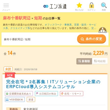
メニュー
気になる!
ログイン
検索
麻布十番駅周辺
×
短期
のお仕事一覧
麻布十番駅の派遣のお仕事情報です。
オフィスワーク・事務系
、
営業・販売・サービ
ス系
、
クリエイティブ系
などのお仕事を取り揃えています。短期の条件の他に、
交通
費別途支給あり
、
職種未経験OK
、
友だちと一緒の応募OK
などでもお探し頂けます。
条件の変更
麻布十番駅周辺 / 短期
14
2,229
全
件
平均時給:
円
時給順
新着順
未読
掲載日
2026/08/08
NEW
完全在宅＊2名募集！ITソリューション企業の
ERPCloud導入システムコンサル
交通費別途支給あり
土日祝日が休み
在宅・リモート
WEB登録OK
派遣
東京都港区
勤務地