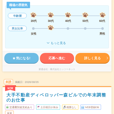
職場の雰囲気
年齢層
20代
30代
40代
50代
60代
男女比率
女性
男性
もっと見る
気になる!
応募へ進む
詳しく見る
派遣会社
株式会社ニッソーネット
未読
掲載日
2026/08/05
NEW
大手不動産ディベロッパー森ビルでの年末調整
のお仕事
交通費別途支給あり
土日祝日が休み
残業なし
WEB登録OK
派遣