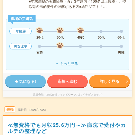
■年末調整の実務経験（直近3年以内／100名以上規模）、控
除等の法的要件の理解がある方■給料ソフト「…
職場の雰囲気
年齢層
20代
30代
40代
50代
60代
男女比率
女性
男性
もっと見る
気になる!
応募へ進む
詳しく見る
派遣会社
株式会社マイナビワークス(マイナビスタッフ)
未読
掲載日
2026/07/23
≪無資格でも月収25.6万円～≫病院で受付やカ
ルテの整理など