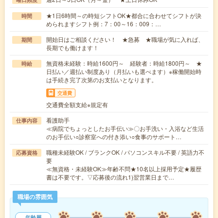
★1日6時間～の時短シフトOK★都合に合わせてシフトが決
時間
められますシフト例：7：00～16：009：…
開始日はご相談ください！ ★急募 ★職場が気に入れば、
期間
長期でも働けます！
無資格未経験：時給1600円～ 経験者：時給1800円～ ★
時給
日払い／週払い制度あり（月払いも選べます）※稼働開始時
は手続き完了次第のお支払いとなります。
交通費
交通費全額支給※規定有
看護助手
仕事内容
≪病院でちょっとしたお手伝い≫〇お手洗い・入浴など生活
のお手伝い○診察室への付き添い○食事のサポート…
職種未経験OK / ブランクOK / パソコンスキル不要 / 英語力不
応募資格
要
≪無資格・未経験OK≫年齢不問★10名以上採用予定★履歴
書は不要です。▽応募後の流れ1)翌営業日まで…
職場の雰囲気
年齢層