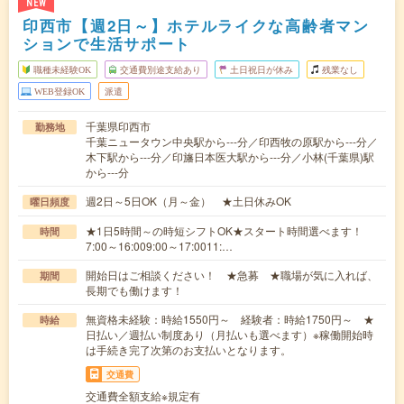
NEW
印西市【週2日～】ホテルライクな高齢者マン
ションで生活サポート
職種未経験OK
交通費別途支給あり
土日祝日が休み
残業なし
WEB登録OK
派遣
千葉県印西市
勤務地
千葉ニュータウン中央駅から---分／印西牧の原駅から---分／
木下駅から---分／印旛日本医大駅から---分／小林(千葉県)駅
から---分
週2日～5日OK（月～金） ★土日休みOK
曜日頻度
★1日5時間～の時短シフトOK★スタート時間選べます！
時間
7:00～16:009:00～17:0011:…
開始日はご相談ください！ ★急募 ★職場が気に入れば、
期間
長期でも働けます！
無資格未経験：時給1550円～ 経験者：時給1750円～ ★
時給
日払い／週払い制度あり（月払いも選べます）※稼働開始時
は手続き完了次第のお支払いとなります。
交通費
交通費全額支給※規定有