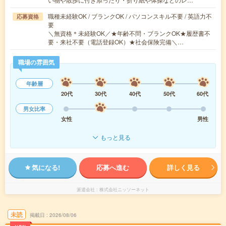
職種未経験OK / ブランクOK / パソコンスキル不要 / 英語力不
応募資格
要
＼無資格＊未経験OK／★年齢不問・ブランクOK★履歴書不
要・来社不要（電話登録OK）★社会保険完備＼…
職場の雰囲気
年齢層
20代
30代
40代
50代
60代
男女比率
女性
男性
もっと見る
気になる!
応募へ進む
詳しく見る
派遣会社
株式会社ニッソーネット
未読
掲載日
2026/08/06