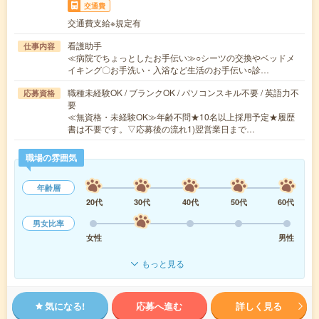
交通費
交通費支給※規定有
看護助手
仕事内容
≪病院でちょっとしたお手伝い≫○シーツの交換やベッドメ
イキング〇お手洗い・入浴など生活のお手伝い○診…
職種未経験OK / ブランクOK / パソコンスキル不要 / 英語力不
応募資格
要
≪無資格・未経験OK≫年齢不問★10名以上採用予定★履歴
書は不要です。▽応募後の流れ1)翌営業日まで…
職場の雰囲気
年齢層
20代
30代
40代
50代
60代
男女比率
女性
男性
もっと見る
気になる!
応募へ進む
詳しく見る