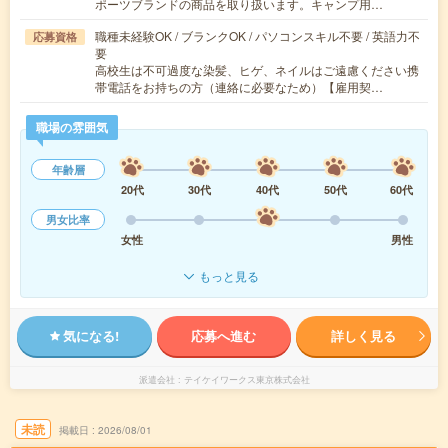
ポーツブランドの商品を取り扱います。キャンプ用…
職種未経験OK / ブランクOK / パソコンスキル不要 / 英語力不
応募資格
要
高校生は不可過度な染髪、ヒゲ、ネイルはご遠慮ください携
帯電話をお持ちの方（連絡に必要なため）【雇用契…
職場の雰囲気
年齢層
20代
30代
40代
50代
60代
男女比率
女性
男性
もっと見る
気になる!
応募へ進む
詳しく見る
派遣会社
テイケイワークス東京株式会社
未読
掲載日
2026/08/01