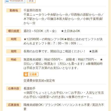
WEB登録OK
派遣
千葉県印西市
勤務地
千葉ニュータウン中央駅から---分／印西牧の原駅から---分／
木下駅から---分／印旛日本医大駅から---分／小林(千葉県)駅
から---分
週2日～5日OK（月～金） ★土日休みOK
曜日頻度
★1日5時間～の時短シフトOK★都合に合わせてシフトが決
時間
められますシフト例：7：00～16：009：…
長期のお仕事です。開始日はご相談ください！ ★急募
期間
無資格未経験：時給1550円～ 経験者：時給1750円～ ★
時給
日払い／週払い制度あり（月払いも選べます）※稼働開始時
は手続き完了次第のお支払いとなります。
交通費
交通費全額支給※規定有
看護助手
仕事内容
≪病院でちょっとしたお手伝い≫〇お手洗い・入浴など生活
のお手伝い○診察室への付き添い○食事のサポート…
職種未経験OK / ブランクOK / パソコンスキル不要 / 英語力不
応募資格
要