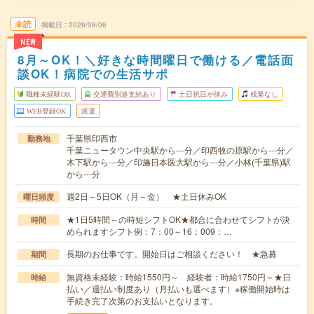
未読
掲載日
2026/08/06
NEW
8月～OK！＼好きな時間曜日で働ける／電話面
談OK！病院での生活サポ
職種未経験OK
交通費別途支給あり
土日祝日が休み
残業なし
WEB登録OK
派遣
千葉県印西市
勤務地
千葉ニュータウン中央駅から---分／印西牧の原駅から---分／
木下駅から---分／印旛日本医大駅から---分／小林(千葉県)駅
から---分
週2日～5日OK（月～金） ★土日休みOK
曜日頻度
★1日5時間～の時短シフトOK★都合に合わせてシフトが決
時間
められますシフト例：7：00～16：009：…
長期のお仕事です。開始日はご相談ください！ ★急募
期間
無資格未経験：時給1550円～ 経験者：時給1750円～★日
時給
払い／週払い制度あり（月払いも選べます）※稼働開始時は
手続き完了次第のお支払いとなります。