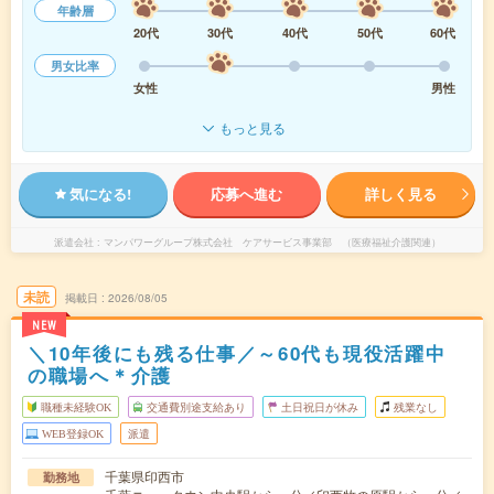
年齢層
20代
30代
40代
50代
60代
男女比率
女性
男性
もっと見る
気になる!
応募へ進む
詳しく見る
派遣会社
マンパワーグループ株式会社 ケアサービス事業部 （医療福祉介護関連）
未読
掲載日
2026/08/05
NEW
＼10年後にも残る仕事／～60代も現役活躍中
の職場へ＊介護
職種未経験OK
交通費別途支給あり
土日祝日が休み
残業なし
WEB登録OK
派遣
千葉県印西市
勤務地