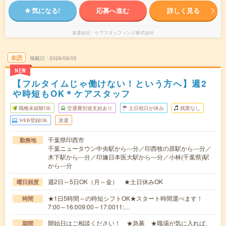
気になる!
応募へ進む
詳しく見る
派遣会社
ケアスタッフィング株式会社
未読
掲載日
2026/08/05
NEW
【フルタイムじゃ働けない！という方へ】週2
や時短もOK＊ケアスタッフ
職種未経験OK
交通費別途支給あり
土日祝日が休み
残業なし
WEB登録OK
派遣
千葉県印西市
勤務地
千葉ニュータウン中央駅から---分／印西牧の原駅から---分／
木下駅から---分／印旛日本医大駅から---分／小林(千葉県)駅
から---分
週2日～5日OK（月～金） ★土日休みOK
曜日頻度
★1日5時間～の時短シフトOK★スタート時間選べます！
時間
7:00～16:009:00～17:0011:…
開始日はご相談ください！ ★急募 ★職場が気に入れば、
期間