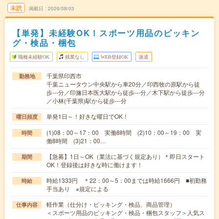
未読
掲載日
2026/08/03
【単発】未経験OK！スポーツ用品のピッキン
グ・検品・梱包
職種未経験OK
残業なし
WEB登録OK
派遣
千葉県印西市
勤務地
千葉ニュータウン中央駅から車20分／印西牧の原駅から徒
歩---分／印旛日本医大駅から徒歩---分／木下駅から徒歩---分
／小林(千葉県)駅から徒歩---分
単発1日～！好きな曜日でOK！
曜日頻度
(1)08：00～17：00 実働8時間 (2)10：00～19：00 実
時間
働8時間 (3)21：00…
【急募】1日～OK（業法に基づく規定あり）＊即日スタート
期間
OK！登録後は好きな時に働けます！
時給1333円 ＊22：00～5：00までは時給1666円 ■初勤務
時給
手当あり ※規定による
軽作業（仕分け・ピッキング・検品、商品管理）
仕事内容
＜スポーツ用品のピッキング・検品・梱包スタッフ＞人気ス