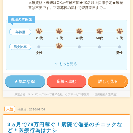
≪無資格・未経験OK≫年齢不問★10名以上採用予定★履歴
書は不要です。▽応募後の流れ1)翌営業日まで…
職場の雰囲気
年齢層
20代
30代
40代
50代
60代
男女比率
女性
男性
もっと見る
気になる!
応募へ進む
詳しく見る
派遣会社
マンパワーグループ株式会社 ケアサービス事業部 （医療福祉介護関連）
未読
掲載日
2026/08/04
3ヵ月で79万円稼ぐ！病院で備品のチェックな
ど＊医療行為はナシ