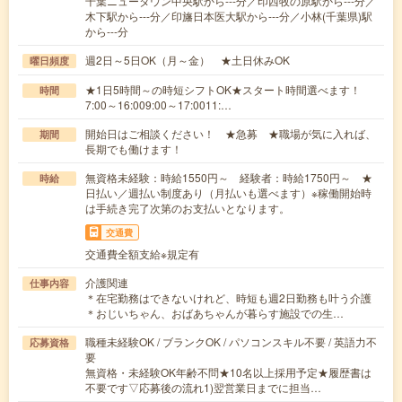
千葉ニュータウン中央駅から---分／印西牧の原駅から---分／
木下駅から---分／印旛日本医大駅から---分／小林(千葉県)駅
から---分
週2日～5日OK（月～金） ★土日休みOK
曜日頻度
★1日5時間～の時短シフトOK★スタート時間選べます！
時間
7:00～16:009:00～17:0011:…
開始日はご相談ください！ ★急募 ★職場が気に入れば、
期間
長期でも働けます！
無資格未経験：時給1550円～ 経験者：時給1750円～ ★
時給
日払い／週払い制度あり（月払いも選べます）※稼働開始時
は手続き完了次第のお支払いとなります。
交通費
交通費全額支給※規定有
介護関連
仕事内容
＊在宅勤務はできないけれど、時短も週2日勤務も叶う介護
＊おじいちゃん、おばあちゃんが暮らす施設での生…
職種未経験OK / ブランクOK / パソコンスキル不要 / 英語力不
応募資格
要
無資格・未経験OK年齢不問★10名以上採用予定★履歴書は
不要です▽応募後の流れ1)翌営業日までに担当…