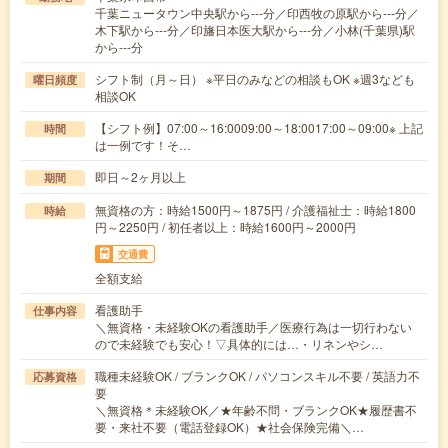
千葉ニュータウン中央駅から---分／印西牧の原駅から---分／
木下駅から---分／印旛日本医大駅から---分／小林(千葉県)駅
から---分
シフト制（月～日） ※平日のみなどの相談もOK ※週3なども
曜日頻度
相談OK
【シフト例】07:00～16:0009:00～18:0017:00～09:00※ 上記
時間
は一例です！そ…
即日～2ヶ月以上
期間
無資格の方：時給1500円～1875円 / 介護福祉士：時給1800
時給
円～2250円 / 初任者以上：時給1600円～2000円
交通費
全額支給
看護助手
仕事内容
＼無資格・未経験OKの看護助手／医療行為は一切行わない
ので未経験でも安心！▽具体的には…・リネンやシ…
職種未経験OK / ブランクOK / パソコンスキル不要 / 英語力不
応募資格
要
＼無資格＊未経験OK／★年齢不問・ブランクOK★履歴書不
要・来社不要（電話登録OK）★社会保険完備＼…