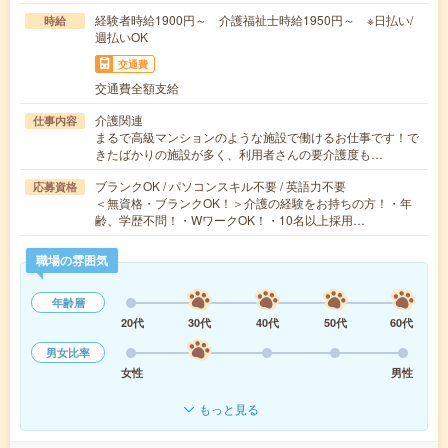
経験者時給1900円～ 介護福祉士時給1950円～ ※日払い/
時給
週払いOK
交通費
交通費全額支給
介護関連
仕事内容
まるで高級マンションのような施設で働けるお仕事です！で
きたばかりの施設が多く、利用者さんの要介護度も…
ブランクOK / パソコンスキル不要 / 英語力不要
応募資格
＜無資格・ブランクOK！＞介護の経験をお持ちの方！・年
齢、学歴不問！・WワークOK！・10名以上採用…
職場の雰囲気
年齢層
20代
30代
40代
50代
60代
男女比率
女性
男性
もっと見る