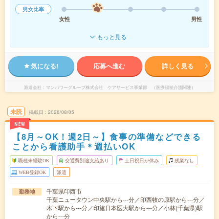
男女比率
女性
男性
もっと見る
気になる!
応募へ進む
詳しく見る
派遣会社
マンパワーグループ株式会社 ケアサービス事業部 （医療福祉介護関連）
未読
掲載日
2026/08/05
NEW
【8月～OK！週2日～】食事の準備などできる
ことから看護助手＊週払いOK
職種未経験OK
交通費別途支給あり
土日祝日が休み
残業なし
WEB登録OK
派遣
千葉県印西市
勤務地
千葉ニュータウン中央駅から---分／印西牧の原駅から---分／
木下駅から---分／印旛日本医大駅から---分／小林(千葉県)駅
から---分