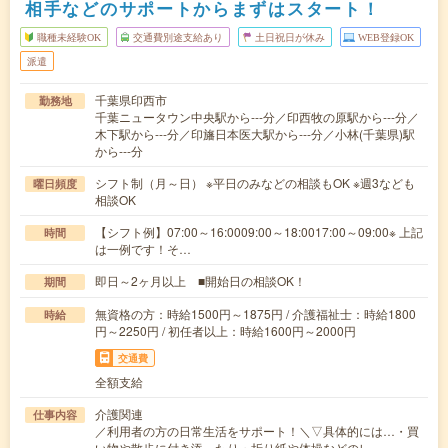
相手などのサポートからまずはスタート！
職種未経験OK
交通費別途支給あり
土日祝日が休み
WEB登録OK
派遣
千葉県印西市
勤務地
千葉ニュータウン中央駅から---分／印西牧の原駅から---分／
木下駅から---分／印旛日本医大駅から---分／小林(千葉県)駅
から---分
シフト制（月～日） ※平日のみなどの相談もOK ※週3なども
曜日頻度
相談OK
【シフト例】07:00～16:0009:00～18:0017:00～09:00※ 上記
時間
は一例です！そ…
即日～2ヶ月以上 ■開始日の相談OK！
期間
無資格の方：時給1500円～1875円 / 介護福祉士：時給1800
時給
円～2250円 / 初任者以上：時給1600円～2000円
交通費
全額支給
介護関連
仕事内容
／利用者の方の日常生活をサポート！＼▽具体的には…・買
い物や散歩に付き添ったり・折り紙や体操などのレ…