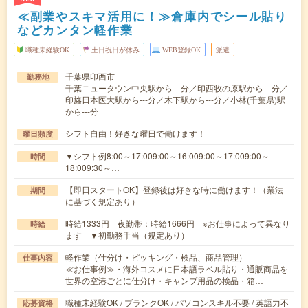
≪副業やスキマ活用に！≫倉庫内でシール貼り
などカンタン軽作業
職種未経験OK
土日祝日が休み
WEB登録OK
派遣
千葉県印西市
勤務地
千葉ニュータウン中央駅から---分／印西牧の原駅から---分／
印旛日本医大駅から---分／木下駅から---分／小林(千葉県)駅
から---分
シフト自由！好きな曜日で働けます！
曜日頻度
▼シフト例8:00～17:009:00～16:009:00～17:009:00～
時間
18:009:30～…
【即日スタートOK】登録後は好きな時に働けます！（業法
期間
に基づく規定あり）
時給1333円 夜勤帯：時給1666円 ※お仕事によって異なり
時給
ます ▼初勤務手当（規定あり）
軽作業（仕分け・ピッキング・検品、商品管理）
仕事内容
≪お仕事例≫・海外コスメに日本語ラベル貼り・通販商品を
世界の空港ごとに仕分け・キャンプ用品の検品・箱…
職種未経験OK / ブランクOK / パソコンスキル不要 / 英語力不
応募資格