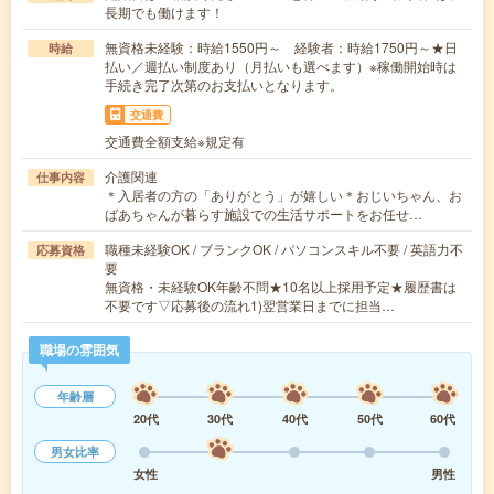
長期でも働けます！
無資格未経験：時給1550円～ 経験者：時給1750円～★日
時給
払い／週払い制度あり（月払いも選べます）※稼働開始時は
手続き完了次第のお支払いとなります。
交通費
交通費全額支給※規定有
介護関連
仕事内容
＊入居者の方の「ありがとう」が嬉しい＊おじいちゃん、お
ばあちゃんが暮らす施設での生活サポートをお任せ…
職種未経験OK / ブランクOK / パソコンスキル不要 / 英語力不
応募資格
要
無資格・未経験OK年齢不問★10名以上採用予定★履歴書は
不要です▽応募後の流れ1)翌営業日までに担当…
職場の雰囲気
年齢層
20代
30代
40代
50代
60代
男女比率
女性
男性