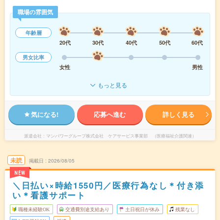
職場の雰囲気
年齢層
20代
30代
40代
50代
60代
男女比率
女性
男性
もっと見る
気になる!
応募へ進む
詳しく見る
派遣会社
マンパワーグループ株式会社 ケアサービス事業部 （医療福祉介護関連）
未読
掲載日
2026/08/05
NEW
＼日払い×時給1550円／医療行為なし＊付き添
い＊看護サポート
職種未経験OK
交通費別途支給あり
土日祝日が休み
残業なし