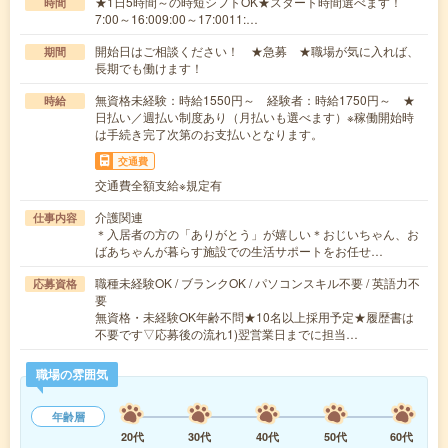
★1日5時間～の時短シフトOK★スタート時間選べます！
時間
7:00～16:009:00～17:0011:…
開始日はご相談ください！ ★急募 ★職場が気に入れば、
期間
長期でも働けます！
無資格未経験：時給1550円～ 経験者：時給1750円～ ★
時給
日払い／週払い制度あり（月払いも選べます）※稼働開始時
は手続き完了次第のお支払いとなります。
交通費
交通費全額支給※規定有
介護関連
仕事内容
＊入居者の方の「ありがとう」が嬉しい＊おじいちゃん、お
ばあちゃんが暮らす施設での生活サポートをお任せ…
職種未経験OK / ブランクOK / パソコンスキル不要 / 英語力不
応募資格
要
無資格・未経験OK年齢不問★10名以上採用予定★履歴書は
不要です▽応募後の流れ1)翌営業日までに担当…
職場の雰囲気
年齢層
20代
30代
40代
50代
60代