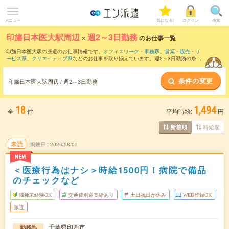
メニュー
気になる!
ログイン
検索
印旛日本医大駅周辺
×
週2～3日勤務
のお仕事一覧
印旛日本医大駅の派遣のお仕事情報です。
オフィスワーク・事務系
、
営業・販売・サ
ービス系
、
クリエイティブ系
などのお仕事を取り揃えています。週2～3日勤務の条件
の他に、
交通費別途支給あり
、
職種未経験OK
、
友だちと一緒の応募OK
などのこだわ
り条件も取り揃えています。
条件の変更
印旛日本医大駅周辺 / 週2～3日勤務
18
1,494
全
件
平均時給:
円
時給順
新着順
未読
掲載日
2026/08/07
NEW
＜医療行為はナシ＞時給1500円！病院で備品
のチェックなど
職種未経験OK
交通費別途支給あり
土日祝日が休み
WEB登録OK
派遣
千葉県印西市
勤務地