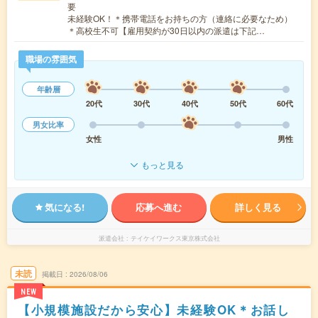
要
未経験OK！＊携帯電話をお持ちの方（連絡に必要なため）
＊高校生不可【雇用契約が30日以内の派遣は下記…
職場の雰囲気
年齢層
20代
30代
40代
50代
60代
男女比率
女性
男性
もっと見る
気になる!
応募へ進む
詳しく見る
派遣会社
テイケイワークス東京株式会社
未読
掲載日
2026/08/06
NEW
【小規模施設だから安心】未経験OK＊お話し