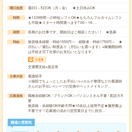
週2日～5日OK（月～金） ★土日休みOK
曜日頻度
★1日5時間～の時短シフトOK★もちろんフルタイムシフト
時間
も可能★スタート時間選べます7:00～16:…
長期のお仕事です。開始日はご相談ください！ ★急募
期間
無資格未経験：時給1550円～ 経験者：時給1750円～ ★
時給
日払い／週払い制度あり（月払いも選べます）※稼働開始時
は手続き完了次第のお支払いとなります。
交通費
交通費支給※規定有
看護助手
仕事内容
≪病院でちょっとしたお手伝い≫○カルテ整理などの看護師
さんのお手伝い○シーツの交換やベッドメイキング…
職種未経験OK / ブランクOK / パソコンスキル不要 / 英語力不
応募資格
要
無資格・未経験OK年齢不問★10名以上採用予定★履歴書は
不要です▽応募後の流れ1)翌営業日までに担当…
職場の雰囲気