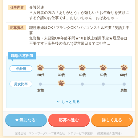
介護関連
仕事内容
＊入居者の方の「ありがとう」が嬉しい＊お年寄りを笑顔に
する介護のお仕事です。おじいちゃん、おばあちゃ…
職種未経験OK / ブランクOK / パソコンスキル不要 / 英語力不
応募資格
要
無資格・未経験OK年齢不問★10名以上採用予定★履歴書は
不要です▽応募後の流れ1)翌営業日までに担当…
職場の雰囲気
年齢層
20代
30代
40代
50代
60代
男女比率
女性
男性
もっと見る
気になる!
応募へ進む
詳しく見る
派遣会社
マンパワーグループ株式会社 ケアサービス事業部 （医療福祉介護関連）