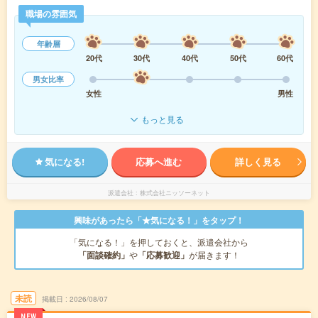
職場の雰囲気
年齢層
20代
30代
40代
50代
60代
男女比率
女性
男性
もっと見る
気になる!
応募へ進む
詳しく見る
派遣会社
株式会社ニッソーネット
興味があったら「★気になる！」をタップ！
「気になる！」を押しておくと、派遣会社から
「面談確約」
や
「応募歓迎」
が届きます！
未読
掲載日
2026/08/07
NEW