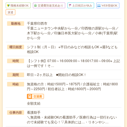
職種未経験OK
交通費別途支給あり
土日祝日が休み
WEB登録OK
派遣
千葉県印西市
勤務地
千葉ニュータウン中央駅から---分／印西牧の原駅から---分／
木下駅から---分／印旛日本医大駅から---分／小林(千葉県)駅
から---分
シフト制（月～日） ※平日のみなどの相談もOK ※週3なども
曜日頻度
相談OK
【シフト例】07:00～16:0009:00～18:0017:00～09:00※ 上記
時間
は一例です！そ…
即日～2ヶ月以上 ■開始日の相談OK！
期間
無資格の方：時給1500円～1875円 / 介護福祉士：時給1800
時給
円～2250円 / 初任者以上：時給1600円～2000円
交通費
全額支給
看護助手
仕事内容
＼無資格・未経験OKの看護助手／医療行為は一切行わない
ので未経験でも安心！▽具体的には…・リネンやシ…