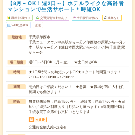
【8月～OK！週2日～】ホテルライクな高齢者
マンションで生活サポート＊時短OK
職種未経験OK
交通費別途支給あり
土日祝日が休み
残業なし
WEB登録OK
派遣
千葉県印西市
勤務地
千葉ニュータウン中央駅から---分／印西牧の原駅から---分／
木下駅から---分／印旛日本医大駅から---分／小林(千葉県)駅
から---分
週2日～5日OK（月～金） ★土日休みOK
曜日頻度
★1日5時間～の時短シフトOK★スタート時間選べます！
時間
7:00～16:009:00～17:0011:…
開始日はご相談ください！ ★急募 ★職場が気に入れば、
期間
長期でも働けます！
無資格未経験：時給1550円～ 経験者：時給1750円～★日
時給
払い／週払い制度あり（月払いも選べます）※稼働開始時は
手続き完了次第のお支払いとなります。
交通費
交通費全額支給※規定有