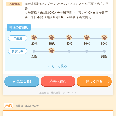
職種未経験OK / ブランクOK / パソコンスキル不要 / 英語力不
応募資格
要
＼無資格＊未経験OK／★年齢不問・ブランクOK★履歴書不
要・来社不要（電話登録OK）★社会保険完備＼…
職場の雰囲気
年齢層
20代
30代
40代
50代
60代
男女比率
女性
男性
もっと見る
気になる!
応募へ進む
詳しく見る
派遣会社
株式会社ニッソーネット
未読
掲載日
2026/08/04