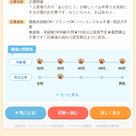
介護関連
仕事内容
＊入居者の方の「ありがとう」が嬉しい＊お年寄りを笑顔に
する介護のお仕事です。おじいちゃん、おばあちゃ…
職種未経験OK / ブランクOK / パソコンスキル不要 / 英語力不
応募資格
要
無資格・未経験OK年齢不問★10名以上採用予定★履歴書は
不要です▽応募後の流れ1)翌営業日までに担当…
職場の雰囲気
年齢層
20代
30代
40代
50代
60代
男女比率
女性
男性
もっと見る
気になる!
応募へ進む
詳しく見る
派遣会社
マンパワーグループ株式会社 ケアサービス事業部 （医療福祉介護関連）