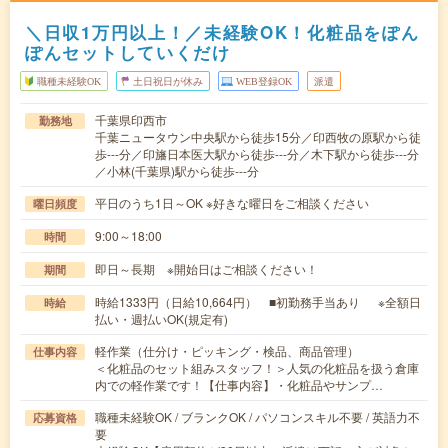
＼日収1万円以上！／未経験OK！化粧品をぽん
ぽんセットしていくだけ
職種未経験OK
土日祝日が休み
WEB登録OK
派遣
千葉県印西市
勤務地
千葉ニュータウン中央駅から徒歩15分／印西牧の原駅から徒
歩---分／印旛日本医大駅から徒歩---分／木下駅から徒歩---分
／小林(千葉県)駅から徒歩---分
平日のうち1日～OK ※好きな曜日をご相談ください
曜日頻度
9:00～18:00
時間
即日～長期 ※開始日はご相談ください！
期間
時給1333円（日給10,664円） ■初勤務手当あり ※全額日
時給
払い・週払いOK(規定有)
軽作業（仕分け・ピッキング・検品、商品管理）
仕事内容
＜化粧品のセット組みスタッフ！＞人気の化粧品を扱う倉庫
内での軽作業です！【仕事内容】・化粧品やサンプ…
職種未経験OK / ブランクOK / パソコンスキル不要 / 英語力不
応募資格
要