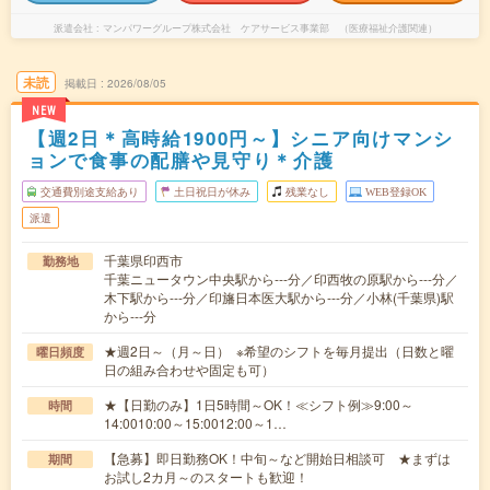
派遣会社
マンパワーグループ株式会社 ケアサービス事業部 （医療福祉介護関連）
未読
掲載日
2026/08/05
NEW
【週2日＊高時給1900円～】シニア向けマンシ
ョンで食事の配膳や見守り＊介護
交通費別途支給あり
土日祝日が休み
残業なし
WEB登録OK
派遣
千葉県印西市
勤務地
千葉ニュータウン中央駅から---分／印西牧の原駅から---分／
木下駅から---分／印旛日本医大駅から---分／小林(千葉県)駅
から---分
★週2日～（月～日） ※希望のシフトを毎月提出（日数と曜
曜日頻度
日の組み合わせや固定も可）
★【日勤のみ】1日5時間～OK！≪シフト例≫9:00～
時間
14:0010:00～15:0012:00～1…
【急募】即日勤務OK！中旬～など開始日相談可 ★まずは
期間
お試し2カ月～のスタートも歓迎！