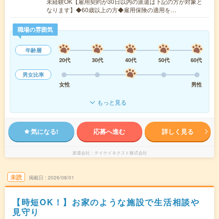
未経験OK【雇用契約が30日以内の派遣は下記の方が対象と
なります】◆60歳以上の方◆雇用保険の適用を…
職場の雰囲気
年齢層
20代
30代
40代
50代
60代
男女比率
女性
男性
もっと見る
気になる!
応募へ進む
詳しく見る
派遣会社
テイケイネクスト株式会社
未読
掲載日
2026/08/01
【時短OK！】お家のような施設で生活相談や
見守り