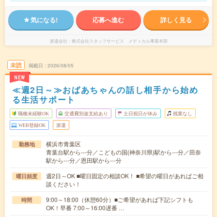
気になる!
応募へ進む
詳しく見る
派遣会社
株式会社スタッフサービス メディカル事業本部
未読
掲載日
2026/08/05
NEW
≪週2日～≫おばあちゃんの話し相手から始め
る生活サポート
職種未経験OK
交通費別途支給あり
土日祝日が休み
残業なし
WEB登録OK
派遣
横浜市青葉区
勤務地
青葉台駅から---分／こどもの国(神奈川県)駅から---分／田奈
駅から---分／恩田駅から---分
週2日～OK ■曜日固定の相談OK！ ■希望の曜日があればご相
曜日頻度
談ください！
9:00～18:00（休憩60分）■ご希望があれば下記シフトも
時間
OK！早番 7:00～16:00遅番 …