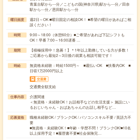
青葉台駅から---分／こどもの国(神奈川県)駅から---分／田奈
駅から---分／恩田駅から---分
週2日～OK ■曜日固定の相談OK！ ■希望の曜日があればご相
曜日頻度
談ください！
9:00～18:00（休憩60分）■ご希望があれば下記シフトも
時間
OK！早番 7:00～16:00遅番 …
【積極採用中！急募！】＊1年以上勤務している方が多数！
期間
ご応募から最短2～3日後の就業も相談可能です！
無資格未経験：時給1500円～ ■週払いOK ■扶養内OK ■
時給
日収1万2000円以上
交通費
交通費全額支給
介護関連
仕事内容
＜無資格・未経験OK！お話相手などの生活支援＞ 施設にい
るおじいちゃん・おばあちゃんのお話し相手など…
職種未経験OK / ブランクOK / パソコンスキル不要 / 英語力不
応募資格
要
■無資格・未経験OK！■年齢・学歴不問！ブランクOK!■10名
以上採用予定！■履歴書不要■社会保険完…