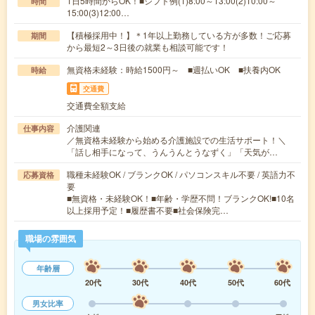
1日5時間からOK！■シフト例(1)8:00～13:00(2)10:00～
時間
15:00(3)12:00…
【積極採用中！】＊1年以上勤務している方が多数！ご応募
期間
から最短2～3日後の就業も相談可能です！
無資格未経験：時給1500円～ ■週払いOK ■扶養内OK
時給
交通費
交通費全額支給
介護関連
仕事内容
／無資格未経験から始める介護施設での生活サポート！＼
「話し相手になって、うんうんとうなずく」「天気が…
職種未経験OK / ブランクOK / パソコンスキル不要 / 英語力不
応募資格
要
■無資格・未経験OK！■年齢・学歴不問！ブランクOK!■10名
以上採用予定！■履歴書不要■社会保険完…
職場の雰囲気
年齢層
20代
30代
40代
50代
60代
男女比率