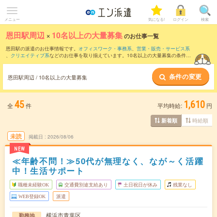
メニュー
気になる!
ログイン
検索
恩田駅周辺
×
10名以上の大量募集
のお仕事一覧
恩田駅の派遣のお仕事情報です。
オフィスワーク・事務系
、
営業・販売・サービス系
、
クリエイティブ系
などのお仕事を取り揃えています。10名以上の大量募集の条件の
他に、
交通費別途支給あり
、
職種未経験OK
、
友だちと一緒の応募OK
などのこだわり
条件も取り揃えています。
条件の変更
恩田駅周辺 / 10名以上の大量募集
45
1,610
全
件
平均時給:
円
時給順
新着順
未読
掲載日
2026/08/06
NEW
≪年齢不問！≫50代が無理なく、なが～く活躍
中！生活サポート
職種未経験OK
交通費別途支給あり
土日祝日が休み
残業なし
WEB登録OK
派遣
横浜市青葉区
勤務地