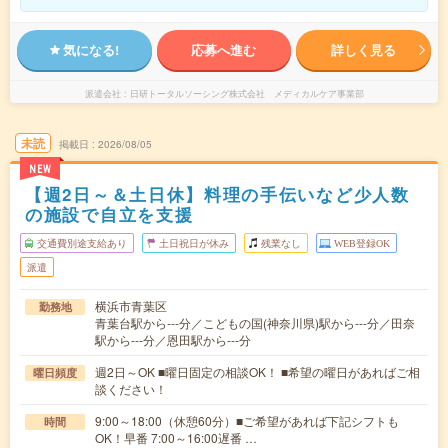
気になる!
応募へ進む
詳しく見る
派遣会社
日研トータルソーシング株式会社 メディカルケア事業部
未読
掲載日
2026/08/05
NEW
【週2日～＆土日休】料理の手伝いなど少人数
の施設で自立を支援
交通費別途支給あり
土日祝日が休み
残業なし
WEB登録OK
派遣
横浜市青葉区
勤務地
青葉台駅から---分／こどもの国(神奈川県)駅から---分／田奈
駅から---分／恩田駅から---分
週2日～OK ■曜日固定の相談OK！ ■希望の曜日があればご相
曜日頻度
談ください！
9:00～18:00（休憩60分）■ご希望があれば下記シフトも
時間
OK！早番 7:00～16:00遅番 …