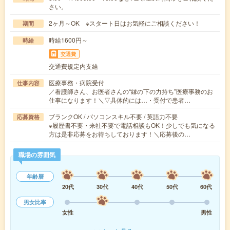
さい。
2ヶ月～OK ※スタート日はお気軽にご相談ください！
期間
時給1600円～
時給
交通費
交通費規定内支給
医療事務・病院受付
仕事内容
／看護師さん、お医者さんの“縁の下の力持ち”医療事務のお
仕事になります！＼▽具体的には…・受付で患者…
ブランクOK / パソコンスキル不要 / 英語力不要
応募資格
※履歴書不要・来社不要で電話相談もOK！少しでも気になる
方は是非応募をお待ちしております！＼応募後の…
職場の雰囲気
年齢層
20代
30代
40代
50代
60代
男女比率
女性
男性