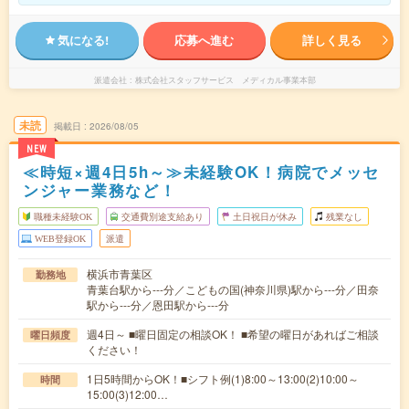
気になる!
応募へ進む
詳しく見る
派遣会社
株式会社スタッフサービス メディカル事業本部
未読
掲載日
2026/08/05
NEW
≪時短×週4日5h～≫未経験OK！病院でメッセ
ンジャー業務など！
職種未経験OK
交通費別途支給あり
土日祝日が休み
残業なし
WEB登録OK
派遣
横浜市青葉区
勤務地
青葉台駅から---分／こどもの国(神奈川県)駅から---分／田奈
駅から---分／恩田駅から---分
週4日～ ■曜日固定の相談OK！ ■希望の曜日があればご相談
曜日頻度
ください！
1日5時間からOK！■シフト例(1)8:00～13:00(2)10:00～
時間
15:00(3)12:00…