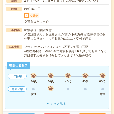
2ヶ月～OK ※スタート日はお気軽にご相談ください！
期間
時給1600円～
時給
交通費
交通費規定内支給
医療事務・病院受付
仕事内容
／看護師さん、お医者さんの“縁の下の力持ち”医療事務のお
仕事になります！＼▽具体的には…・受付で患者…
ブランクOK / パソコンスキル不要 / 英語力不要
応募資格
※履歴書不要・来社不要で電話相談もOK！少しでも気になる
方は是非応募をお待ちしております！＼応募後の…
職場の雰囲気
年齢層
20代
30代
40代
50代
60代
男女比率
女性
男性
もっと見る