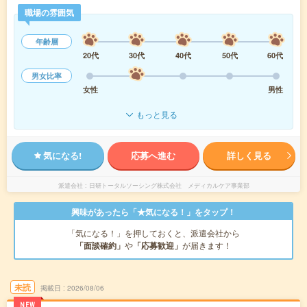
職場の雰囲気
年齢層
20代
30代
40代
50代
60代
男女比率
女性
男性
もっと見る
気になる!
応募へ進む
詳しく見る
派遣会社
日研トータルソーシング株式会社 メディカルケア事業部
興味があったら「★気になる！」をタップ！
「気になる！」を押しておくと、派遣会社から
「面談確約」
や
「応募歓迎」
が届きます！
未読
掲載日
2026/08/06
NEW