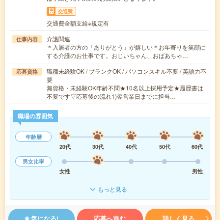
交通費
交通費全額支給※規定有
介護関連
仕事内容
＊入居者の方の「ありがとう」が嬉しい＊お年寄りを笑顔に
する介護のお仕事です。おじいちゃん、おばあちゃ…
職種未経験OK / ブランクOK / パソコンスキル不要 / 英語力不
応募資格
要
無資格・未経験OK年齢不問★10名以上採用予定★履歴書は
不要です▽応募後の流れ1)翌営業日までに担当…
職場の雰囲気
年齢層
20代
30代
40代
50代
60代
男女比率
女性
男性
もっと見る
気になる!
応募へ進む
詳しく見る