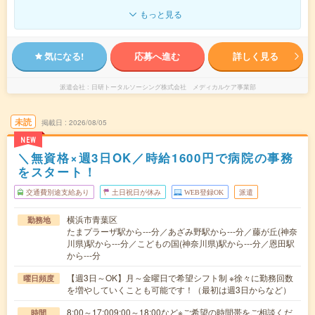
もっと見る
気になる!
応募へ進む
詳しく見る
派遣会社
日研トータルソーシング株式会社 メディカルケア事業部
未読
掲載日
2026/08/05
NEW
＼無資格×週3日OK／時給1600円で病院の事務
をスタート！
交通費別途支給あり
土日祝日が休み
WEB登録OK
派遣
横浜市青葉区
勤務地
たまプラーザ駅から---分／あざみ野駅から---分／藤が丘(神奈
川県)駅から---分／こどもの国(神奈川県)駅から---分／恩田駅
から---分
【週3日～OK】月～金曜日で希望シフト制 ※徐々に勤務回数
曜日頻度
を増やしていくことも可能です！（最初は週3日からなど）
8:00～17:009:00～18:00など※ご希望の時間帯をご相談くだ
時間