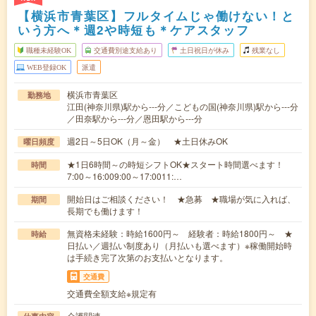
【横浜市青葉区】フルタイムじゃ働けない！と
いう方へ＊週2や時短も＊ケアスタッフ
職種未経験OK
交通費別途支給あり
土日祝日が休み
残業なし
WEB登録OK
派遣
横浜市青葉区
勤務地
江田(神奈川県)駅から---分／こどもの国(神奈川県)駅から---分
／田奈駅から---分／恩田駅から---分
週2日～5日OK（月～金） ★土日休みOK
曜日頻度
★1日6時間～の時短シフトOK★スタート時間選べます！
時間
7:00～16:009:00～17:0011:…
開始日はご相談ください！ ★急募 ★職場が気に入れば、
期間
長期でも働けます！
無資格未経験：時給1600円～ 経験者：時給1800円～ ★
時給
日払い／週払い制度あり（月払いも選べます）※稼働開始時
は手続き完了次第のお支払いとなります。
交通費
交通費全額支給※規定有
介護関連