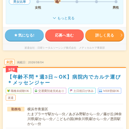
男女比率
女性
男性
もっと見る
気になる!
応募へ進む
詳しく見る
派遣会社
日研トータルソーシング株式会社 メディカルケア事業部
未読
掲載日
2026/08/04
NEW
【年齢不問＊週3日～OK】病院内でカルテ運び
＊メッセンジャー
職種未経験OK
交通費別途支給あり
土日祝日が休み
WEB登録OK
派遣
横浜市青葉区
勤務地
たまプラーザ駅から---分／あざみ野駅から---分／藤が丘(神奈
川県)駅から---分／こどもの国(神奈川県)駅から---分／恩田駅
から---分