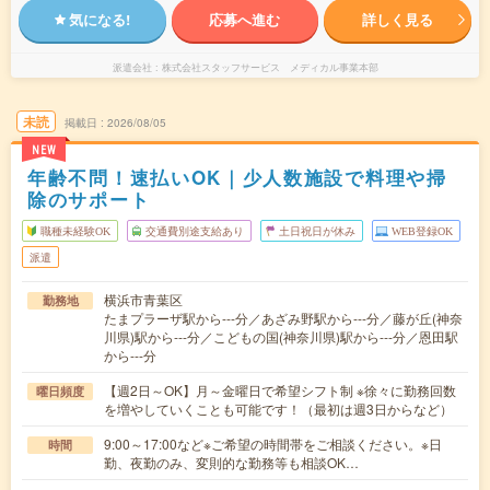
気になる!
応募へ進む
詳しく見る
派遣会社
株式会社スタッフサービス メディカル事業本部
未読
掲載日
2026/08/05
NEW
年齢不問！速払いOK｜少人数施設で料理や掃
除のサポート
職種未経験OK
交通費別途支給あり
土日祝日が休み
WEB登録OK
派遣
横浜市青葉区
勤務地
たまプラーザ駅から---分／あざみ野駅から---分／藤が丘(神奈
川県)駅から---分／こどもの国(神奈川県)駅から---分／恩田駅
から---分
【週2日～OK】月～金曜日で希望シフト制 ※徐々に勤務回数
曜日頻度
を増やしていくことも可能です！（最初は週3日からなど）
9:00～17:00など※ご希望の時間帯をご相談ください。※日
時間
勤、夜勤のみ、変則的な勤務等も相談OK…