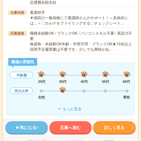
交通費全額支給
看護助手
仕事内容
▼病院の一般病棟にて看護師さんのサポート！＜具体的に
は…＞〇カルテをファイリングする〇チェックシート…
職種未経験OK / ブランクOK / パソコンスキル不要 / 英語力不
応募資格
要
無資格・未経験OK年齢・学歴不問 ブランクOK★10名以上
採用予定履歴書は不要です。少しでも興味があ…
職場の雰囲気
年齢層
20代
30代
40代
50代
60代
男女比率
女性
男性
もっと見る
気になる!
応募へ進む
詳しく見る