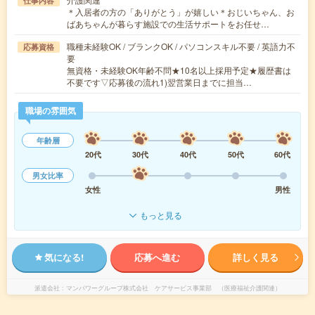
仕事内容
＊入居者の方の「ありがとう」が嬉しい＊おじいちゃん、お
ばあちゃんが暮らす施設での生活サポートをお任せ…
職種未経験OK / ブランクOK / パソコンスキル不要 / 英語力不
応募資格
要
無資格・未経験OK年齢不問★10名以上採用予定★履歴書は
不要です▽応募後の流れ1)翌営業日までに担当…
職場の雰囲気
年齢層
20代
30代
40代
50代
60代
男女比率
女性
男性
もっと見る
気になる!
応募へ進む
詳しく見る
派遣会社
マンパワーグループ株式会社 ケアサービス事業部 （医療福祉介護関連）