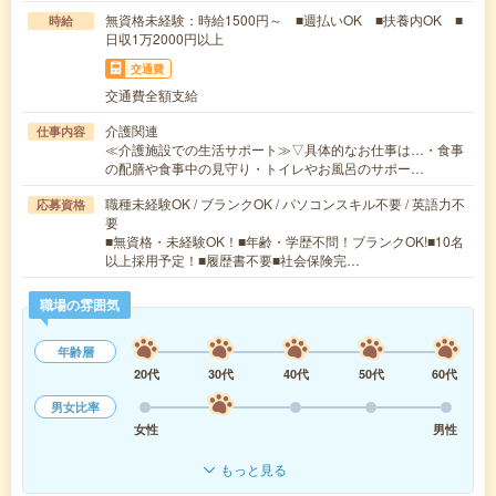
無資格未経験：時給1500円～ ■週払いOK ■扶養内OK ■
時給
日収1万2000円以上
交通費
交通費全額支給
介護関連
仕事内容
≪介護施設での生活サポート≫▽具体的なお仕事は…・食事
の配膳や食事中の見守り・トイレやお風呂のサポー…
職種未経験OK / ブランクOK / パソコンスキル不要 / 英語力不
応募資格
要
■無資格・未経験OK！■年齢・学歴不問！ブランクOK!■10名
以上採用予定！■履歴書不要■社会保険完…
職場の雰囲気
年齢層
20代
30代
40代
50代
60代
男女比率
女性
男性
もっと見る