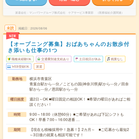
派遣会社
マンパワーグループ株式会社 ケアサービス事業部 （医療福祉介護関連）
未読
掲載日
2026/08/06
NEW
【オープニング募集】おばあちゃんのお散歩付
き添いも仕事の1つ
職種未経験OK
交通費別途支給あり
土日祝日が休み
残業なし
WEB登録OK
派遣
横浜市青葉区
勤務地
青葉台駅から---分／こどもの国(神奈川県)駅から---分／田奈
駅から---分／恩田駅から---分
週2日～OK ■曜日固定の相談OK！ ■希望の曜日があればご相
曜日頻度
談ください！
9:00～18:00（休憩60分）■ご希望があれば下記シフトも
時間
OK！早番 7:00～16:00遅番 …
【現在も積極採用中！急募！】2カ月～ ■ご応募から最短2
期間
～3日後の就業も相談可能です！