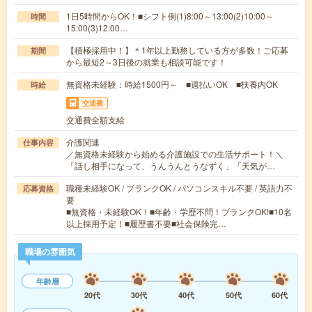
1日5時間からOK！■シフト例(1)8:00～13:00(2)10:00～
時間
15:00(3)12:00…
【積極採用中！】＊1年以上勤務している方が多数！ご応募
期間
から最短2～3日後の就業も相談可能です！
無資格未経験：時給1500円～ ■週払いOK ■扶養内OK
時給
交通費
交通費全額支給
介護関連
仕事内容
／無資格未経験から始める介護施設での生活サポート！＼
「話し相手になって、うんうんとうなずく」「天気が…
職種未経験OK / ブランクOK / パソコンスキル不要 / 英語力不
応募資格
要
■無資格・未経験OK！■年齢・学歴不問！ブランクOK!■10名
以上採用予定！■履歴書不要■社会保険完…
職場の雰囲気
年齢層
20代
30代
40代
50代
60代