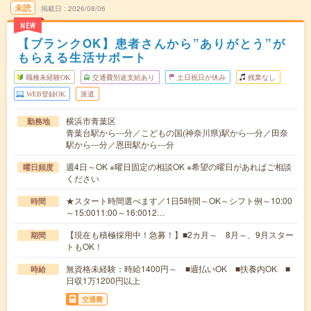
未読
掲載日
2026/08/06
NEW
【ブランクOK】患者さんから”ありがとう”が
もらえる生活サポート
職種未経験OK
交通費別途支給あり
土日祝日が休み
残業なし
WEB登録OK
派遣
横浜市青葉区
勤務地
青葉台駅から---分／こどもの国(神奈川県)駅から---分／田奈
駅から---分／恩田駅から---分
週4日～OK ※曜日固定の相談OK ※希望の曜日があればご相談
曜日頻度
ください
★スタート時間選べます／1日5時間～OK～シフト例～10:00
時間
～15:0011:00～16:0012…
【現在も積極採用中！急募！】■2カ月～ 8月～、9月スター
期間
トもOK！
無資格未経験：時給1400円～ ■週払いOK ■扶養内OK ■
時給
日収1万1200円以上
交通費