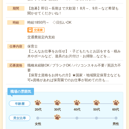
【急募】即日～長期まで大歓迎！ 8月～、9月～など希望も
期間
聞かせてくださいね！
時給1850円～ ◇日払いOK
時給
交通費
交通費規定内支給
保育士
仕事内容
【こんなお仕事をお任せ】・子どもたちとお話をする・積み
木やボールなど、遊具のお片付け・お掃除…などを…
職種未経験OK / ブランクOK / パソコンスキル不要 / 英語力不
応募資格
要
【保育士資格をお持ちの方】★国家・地域限定保育士なども
可※資格があれば保育園でのお仕事が初めての方も…
職場の雰囲気
年齢層
20代
30代
40代
50代
60代
男女比率
女性
男性