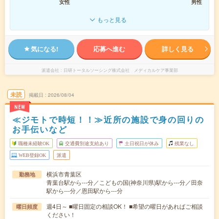
女性
男性
もっと見る
気になる!
応募へ進む
詳しく見る
派遣会社
日研トータルソーシング株式会社 メディカルケア事業部
未読
掲載日
2026/08/04
NEW
≪ジモトで時短！！≫近所の施設で身の回りの
お手伝いなど
職種未経験OK
交通費別途支給あり
土日祝日が休み
残業なし
WEB登録OK
派遣
横浜市青葉区
勤務地
青葉台駅から---分／こどもの国(神奈川県)駅から---分／田奈
駅から---分／恩田駅から---分
週4日～ ■曜日固定の相談OK！ ■希望の曜日があればご相談
曜日頻度
ください！