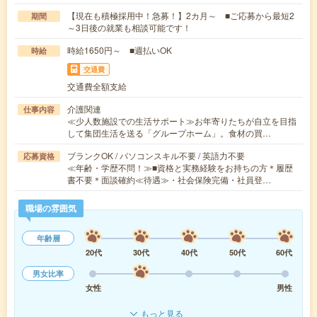
【現在も積極採用中！急募！】2カ月～ ■ご応募から最短2
期間
～3日後の就業も相談可能です！
時給1650円～ ■週払いOK
時給
交通費
交通費全額支給
介護関連
仕事内容
≪少人数施設での生活サポート≫お年寄りたちが自立を目指
して集団生活を送る「グループホーム」。食材の買…
ブランクOK / パソコンスキル不要 / 英語力不要
応募資格
≪年齢・学歴不問！≫■資格と実務経験をお持ちの方＊履歴
書不要＊面談確約≪待遇≫・社会保険完備・社員登…
職場の雰囲気
年齢層
20代
30代
40代
50代
60代
男女比率
女性
男性
もっと見る