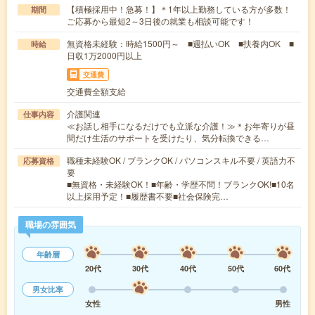
【積極採用中！急募！】＊1年以上勤務している方が多数！
期間
ご応募から最短2～3日後の就業も相談可能です！
無資格未経験：時給1500円～ ■週払いOK ■扶養内OK ■
時給
日収1万2000円以上
交通費
交通費全額支給
介護関連
仕事内容
≪お話し相手になるだけでも立派な介護！≫＊お年寄りが昼
間だけ生活のサポートを受けたり、気分転換できる…
職種未経験OK / ブランクOK / パソコンスキル不要 / 英語力不
応募資格
要
■無資格・未経験OK！■年齢・学歴不問！ブランクOK!■10名
以上採用予定！■履歴書不要■社会保険完…
職場の雰囲気
年齢層
20代
30代
40代
50代
60代
男女比率
女性
男性