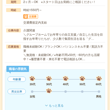
2ヶ月～OK ※スタート日はお気軽にご相談ください！
期間
時給1550円～
時給
交通費
交通費規定内支給
介護関連
仕事内容
＼グループホームでお年寄りの自立支援／自立した生活を目
指すお年寄りたちが、少人数で集団生活を送る「グ…
職種未経験OK / ブランクOK / パソコンスキル不要 / 英語力不
応募資格
要
＼無資格・未経験OK／※年齢不問※50代・60代の方も活躍
中！※履歴書不要・来社不要で電話相談もOK…
職場の雰囲気
年齢層
20代
30代
40代
50代
60代
男女比率
女性
男性
もっと見る