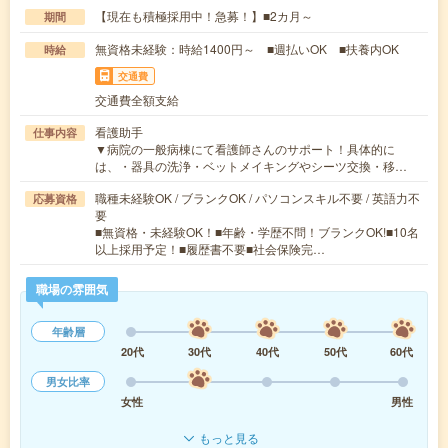
【現在も積極採用中！急募！】■2カ月～
期間
無資格未経験：時給1400円～ ■週払いOK ■扶養内OK
時給
交通費
交通費全額支給
看護助手
仕事内容
▼病院の一般病棟にて看護師さんのサポート！具体的に
は、・器具の洗浄・ベットメイキングやシーツ交換・移…
職種未経験OK / ブランクOK / パソコンスキル不要 / 英語力不
応募資格
要
■無資格・未経験OK！■年齢・学歴不問！ブランクOK!■10名
以上採用予定！■履歴書不要■社会保険完…
職場の雰囲気
年齢層
20代
30代
40代
50代
60代
男女比率
女性
男性
もっと見る