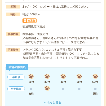
2ヶ月～OK ※スタート日はお気軽にご相談ください！
期間
時給1600円～
時給
交通費
交通費規定内支給
医療事務・病院受付
仕事内容
／看護師さん、お医者さんの“縁の下の力持ち”医療事務のお
仕事になります！＼▽具体的には…・受付で患者…
ブランクOK / パソコンスキル不要 / 英語力不要
応募資格
※履歴書不要・来社不要で電話相談もOK！少しでも気になる
方は是非応募をお待ちしております！＼応募後の…
職場の雰囲気
年齢層
20代
30代
40代
50代
60代
男女比率
女性
男性
もっと見る