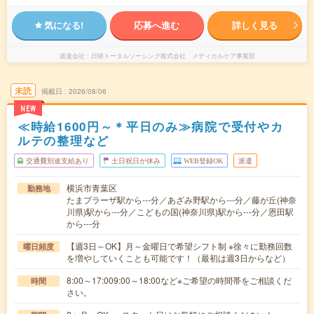
気になる!
応募へ進む
詳しく見る
派遣会社
日研トータルソーシング株式会社 メディカルケア事業部
未読
掲載日
2026/08/06
NEW
≪時給1600円～＊平日のみ≫病院で受付やカ
ルテの整理など
交通費別途支給あり
土日祝日が休み
WEB登録OK
派遣
横浜市青葉区
勤務地
たまプラーザ駅から---分／あざみ野駅から---分／藤が丘(神奈
川県)駅から---分／こどもの国(神奈川県)駅から---分／恩田駅
から---分
【週3日～OK】月～金曜日で希望シフト制 ※徐々に勤務回数
曜日頻度
を増やしていくことも可能です！（最初は週3日からなど）
8:00～17:009:00～18:00など※ご希望の時間帯をご相談くだ
時間
さい。