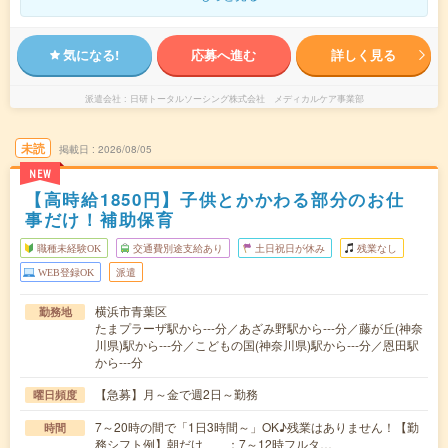
気になる!
応募へ進む
詳しく見る
派遣会社
日研トータルソーシング株式会社 メディカルケア事業部
未読
掲載日
2026/08/05
NEW
【高時給1850円】子供とかかわる部分のお仕
事だけ！補助保育
職種未経験OK
交通費別途支給あり
土日祝日が休み
残業なし
WEB登録OK
派遣
横浜市青葉区
勤務地
たまプラーザ駅から---分／あざみ野駅から---分／藤が丘(神奈
川県)駅から---分／こどもの国(神奈川県)駅から---分／恩田駅
から---分
【急募】月～金で週2日～勤務
曜日頻度
7～20時の間で「1日3時間～」OK♪残業はありません！【勤
時間
務シフト例】朝だけ ：7～12時フルタ…