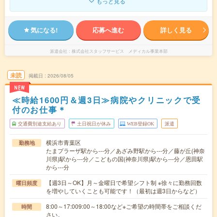
もっと見る
気になる!
応募へ進む
詳しく見る
派遣会社
株式会社スタッフサービス メディカル事業本部
未読
掲載日
2026/08/05
NEW
≪時給1600円＆週3日≫病院やクリニックで受
付のお仕事＊
交通費別途支給あり
土日祝日が休み
WEB登録OK
派遣
横浜市青葉区
勤務地
たまプラーザ駅から---分／あざみ野駅から---分／藤が丘(神奈
川県)駅から---分／こどもの国(神奈川県)駅から---分／恩田駅
から---分
【週3日～OK】月～金曜日で希望シフト制 ※徐々に勤務回数
曜日頻度
を増やしていくことも可能です！（最初は週3日からなど）
8:00～17:009:00～18:00など※ご希望の時間帯をご相談くだ
時間
さい。