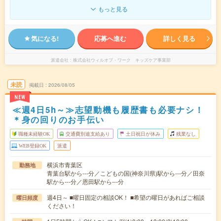
もっと見る
気になる!
応募へ進む
詳しく見る
派遣会社
株式会社ウィルオブ・ワーク キッズケア事業部
未読
掲載日
2026/08/05
NEW
≪週4日5h～≫志望動機も履歴書も必要ナシ！
＊身の回りのお手伝い
職種未経験OK
交通費別途支給あり
土日祝日が休み
残業なし
WEB登録OK
派遣
横浜市青葉区
勤務地
青葉台駅から---分／こどもの国(神奈川県)駅から---分／田奈
駅から---分／恩田駅から---分
週4日～ ■曜日固定の相談OK！ ■希望の曜日があればご相談
曜日頻度
ください！