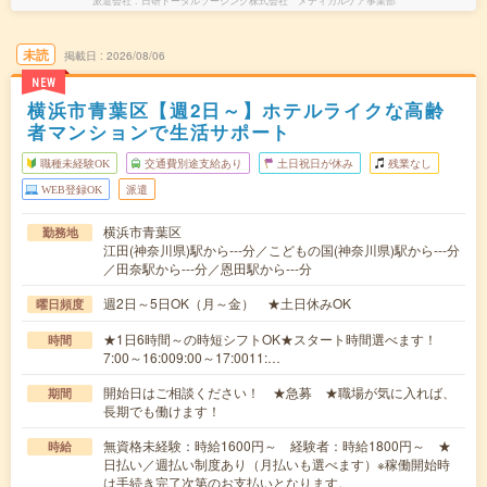
派遣会社
日研トータルソーシング株式会社 メディカルケア事業部
未読
掲載日
2026/08/06
NEW
横浜市青葉区【週2日～】ホテルライクな高齢
者マンションで生活サポート
職種未経験OK
交通費別途支給あり
土日祝日が休み
残業なし
WEB登録OK
派遣
横浜市青葉区
勤務地
江田(神奈川県)駅から---分／こどもの国(神奈川県)駅から---分
／田奈駅から---分／恩田駅から---分
週2日～5日OK（月～金） ★土日休みOK
曜日頻度
★1日6時間～の時短シフトOK★スタート時間選べます！
時間
7:00～16:009:00～17:0011:…
開始日はご相談ください！ ★急募 ★職場が気に入れば、
期間
長期でも働けます！
無資格未経験：時給1600円～ 経験者：時給1800円～ ★
時給
日払い／週払い制度あり（月払いも選べます）※稼働開始時
は手続き完了次第のお支払いとなります。