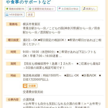
や食事のサポートなど
職種未経験OK
交通費別途支給あり
土日祝日が休み
残業なし
WEB登録OK
派遣
横浜市青葉区
勤務地
青葉台駅から---分／こどもの国(神奈川県)駅から---分／田奈
駅から---分／恩田駅から---分
週2日～OK ■曜日固定の相談OK！ ■希望の曜日があればご相
曜日頻度
談ください！
9:00～18:00（休憩60分）■ご希望があれば下記シフトも
時間
OK！早番 7:00～16:00遅番 …
【現在も積極採用中！急募！】2カ月～ ■ご応募から最短2
期間
～3日後の就業も相談可能です！
無資格未経験：時給1500円～ ■週払いOK ■扶養内OK ■
時給
日収1万2000円以上
交通費
交通費全額支給
介護関連
仕事内容
≪お年寄りも自分も笑顔になれる介護の仕事！≫＊お年寄り
が昼間だけ生活のサポートを受けたり、気分転換で…