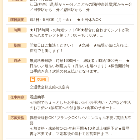
江田(神奈川県)駅から---分／こどもの国(神奈川県)駅から---分
／田奈駅から---分／恩田駅から---分
週2日～5日OK（月～金） ★土日休みOK
曜日頻度
★1日6時間～の時短シフトOK★都合に合わせてシフトが決
時間
められますシフト例：7：00～16：009：…
開始日はご相談ください！ ★急募 ★職場が気に入れば、
期間
長期でも働けます！
無資格未経験：時給1600円～ 経験者：時給1800円～ ★
時給
日払い／週払い制度あり（月払いも選べます）※稼働開始時
は手続き完了次第のお支払いとなります。
交通費
交通費全額支給※規定有
看護助手
仕事内容
≪病院でちょっとしたお手伝い≫〇お手洗い・入浴など生活
のお手伝い○診察室への付き添い○食事のサポート…
職種未経験OK / ブランクOK / パソコンスキル不要 / 英語力不
応募資格
要
≪無資格・未経験OK≫年齢不問★10名以上採用予定★履歴
書は不要です。▽応募後の流れ1)翌営業日まで…