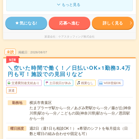
もっと見る
気になる!
応募へ進む
詳しく見る
派遣会社
ケアスタッフィング株式会社
未読
掲載日
2026/08/07
NEW
＼空いた時間で働く！／日払いOK×1勤務3.4万
円も可！施設での見回りなど
交通費別途支給あり
土日祝日が休み
残業なし
WEB登録OK
派遣
横浜市青葉区
勤務地
たまプラーザ駅から---分／あざみ野駅から---分／藤が丘(神奈
川県)駅から---分／こどもの国(神奈川県)駅から---分／恩田駅
から---分
週2日（週1日も相談OK！） ※希望のシフトを毎月提出（日
曜日頻度
数と曜日の組み合わせや固定も可）