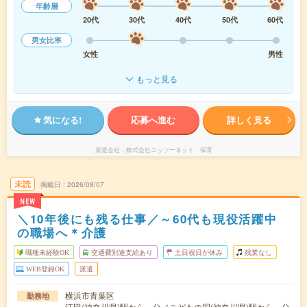
年齢層
20代
30代
40代
50代
60代
男女比率
女性
男性
もっと見る
気になる!
応募へ進む
詳しく見る
派遣会社
株式会社ニッソーネット 保育
未読
掲載日
2026/08/07
NEW
＼10年後にも残る仕事／～60代も現役活躍中
の職場へ＊介護
職種未経験OK
交通費別途支給あり
土日祝日が休み
残業なし
WEB登録OK
派遣
横浜市青葉区
勤務地
江田(神奈川県)駅から---分／こどもの国(神奈川県)駅から---分