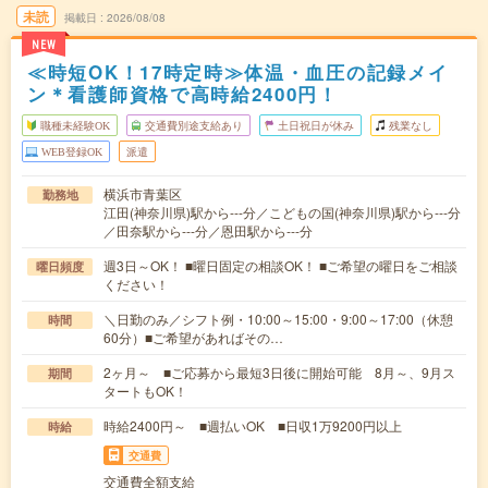
未読
掲載日
2026/08/08
NEW
≪時短OK！17時定時≫体温・血圧の記録メイ
ン＊看護師資格で高時給2400円！
職種未経験OK
交通費別途支給あり
土日祝日が休み
残業なし
WEB登録OK
派遣
横浜市青葉区
勤務地
江田(神奈川県)駅から---分／こどもの国(神奈川県)駅から---分
／田奈駅から---分／恩田駅から---分
週3日～OK！ ■曜日固定の相談OK！ ■ご希望の曜日をご相談
曜日頻度
ください！
＼日勤のみ／シフト例・10:00～15:00・9:00～17:00（休憩
時間
60分）■ご希望があればその…
2ヶ月～ ■ご応募から最短3日後に開始可能 8月～、9月ス
期間
タートもOK！
時給2400円～ ■週払いOK ■日収1万9200円以上
時給
交通費
交通費全額支給