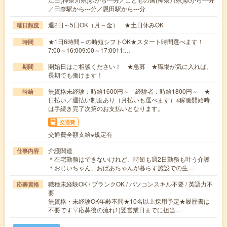
／田奈駅から---分／恩田駅から---分
週2日～5日OK（月～金） ★土日休みOK
曜日頻度
★1日6時間～の時短シフトOK★スタート時間選べます！
時間
7:00～16:009:00～17:0011:…
開始日はご相談ください！ ★急募 ★職場が気に入れば、
期間
長期でも働けます！
無資格未経験：時給1600円～ 経験者：時給1800円～ ★
時給
日払い／週払い制度あり（月払いも選べます）※稼働開始時
は手続き完了次第のお支払いとなります。
交通費
交通費全額支給※規定有
介護関連
仕事内容
＊在宅勤務はできないけれど、時短も週2日勤務も叶う介護
＊おじいちゃん、おばあちゃんが暮らす施設での生…
職種未経験OK / ブランクOK / パソコンスキル不要 / 英語力不
応募資格
要
無資格・未経験OK年齢不問★10名以上採用予定★履歴書は
不要です▽応募後の流れ1)翌営業日までに担当…