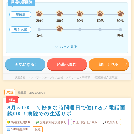
職場の雰囲気
年齢層
20代
30代
40代
50代
60代
男女比率
女性
男性
もっと見る
気になる!
応募へ進む
詳しく見る
派遣会社
マンパワーグループ株式会社 ケアサービス事業部 （医療福祉介護関連）
未読
掲載日
2026/08/07
NEW
8月～OK！＼好きな時間曜日で働ける／電話面
談OK！病院での生活サポ
職種未経験OK
交通費別途支給あり
土日祝日が休み
残業なし
WEB登録OK
派遣