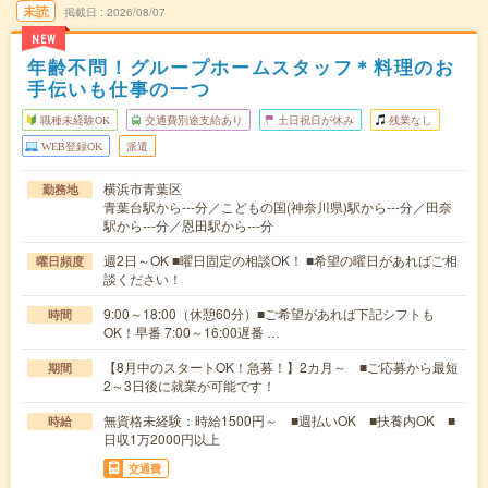
未読
掲載日
2026/08/07
NEW
年齢不問！グループホームスタッフ＊料理のお
手伝いも仕事の一つ
職種未経験OK
交通費別途支給あり
土日祝日が休み
残業なし
WEB登録OK
派遣
横浜市青葉区
勤務地
青葉台駅から---分／こどもの国(神奈川県)駅から---分／田奈
駅から---分／恩田駅から---分
週2日～OK ■曜日固定の相談OK！ ■希望の曜日があればご相
曜日頻度
談ください！
9:00～18:00（休憩60分）■ご希望があれば下記シフトも
時間
OK！早番 7:00～16:00遅番 …
【8月中のスタートOK！急募！】2カ月～ ■ご応募から最短
期間
2～3日後に就業が可能です！
無資格未経験：時給1500円～ ■週払いOK ■扶養内OK ■
時給
日収1万2000円以上
交通費