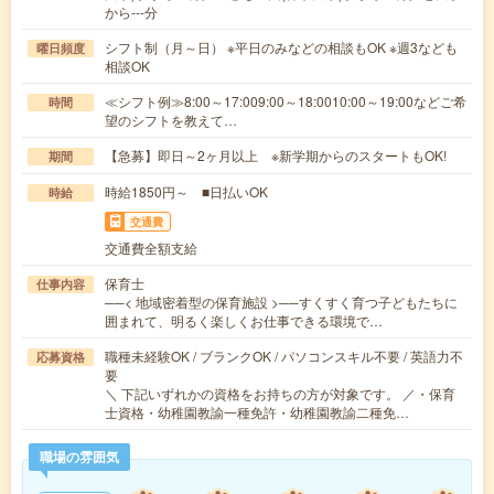
から---分
シフト制（月～日） ※平日のみなどの相談もOK ※週3なども
曜日頻度
相談OK
≪シフト例≫8:00～17:009:00～18:0010:00～19:00などご希
時間
望のシフトを教えて…
【急募】即日～2ヶ月以上 ※新学期からのスタートもOK!
期間
時給1850円～ ■日払いOK
時給
交通費
交通費全額支給
保育士
仕事内容
──< 地域密着型の保育施設 >──すくすく育つ子どもたちに
囲まれて、明るく楽しくお仕事できる環境で…
職種未経験OK / ブランクOK / パソコンスキル不要 / 英語力不
応募資格
要
＼ 下記いずれかの資格をお持ちの方が対象です。 ／・保育
士資格・幼稚園教諭一種免許・幼稚園教諭二種免…
職場の雰囲気