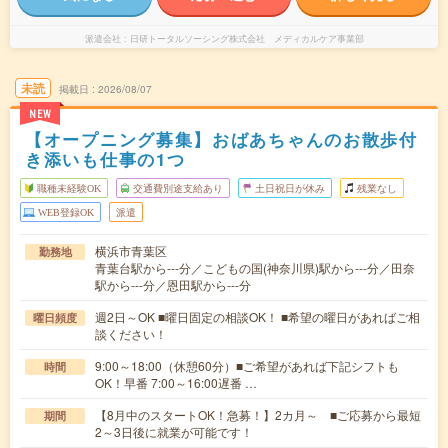
派遣会社
日研トータルソーシング株式会社 メディカルケア事業部
未読
掲載日
2026/08/07
NEW
【オープニング募集】おばあちゃんのお散歩付
き添いも仕事の1つ
職種未経験OK
交通費別途支給あり
土日祝日が休み
残業なし
WEB登録OK
派遣
横浜市青葉区
勤務地
青葉台駅から---分／こどもの国(神奈川県)駅から---分／田奈
駅から---分／恩田駅から---分
週2日～OK ■曜日固定の相談OK！ ■希望の曜日があればご相
曜日頻度
談ください！
9:00～18:00（休憩60分）■ご希望があれば下記シフトも
時間
OK！早番 7:00～16:00遅番 …
【8月中のスタートOK！急募！】2カ月～ ■ご応募から最短
期間
2～3日後に就業が可能です！