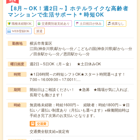
NEW
【8月～OK！週2日～】ホテルライクな高齢者
マンションで生活サポート＊時短OK
職種未経験OK
交通費別途支給あり
土日祝日が休み
残業なし
WEB登録OK
派遣
横浜市青葉区
勤務地
江田(神奈川県)駅から---分／こどもの国(神奈川県)駅から---分
／田奈駅から---分／恩田駅から---分
週2日～5日OK（月～金） ★土日休みOK
曜日頻度
★1日6時間～の時短シフトOK★スタート時間選べます！
時間
7:00～16:009:00～17:0011:…
開始日はご相談ください！ ★急募 ★職場が気に入れば、
期間
長期でも働けます！
無資格未経験：時給1600円～ 経験者：時給1800円～★日
時給
払い／週払い制度あり（月払いも選べます）※稼働開始時は
手続き完了次第のお支払いとなります。
交通費
交通費全額支給※規定有