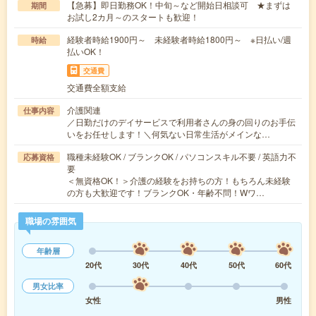
【急募】即日勤務OK！中旬～など開始日相談可 ★まずは
期間
お試し2カ月～のスタートも歓迎！
経験者時給1900円～ 未経験者時給1800円～ ※日払い/週
時給
払いOK！
交通費
交通費全額支給
介護関連
仕事内容
／日勤だけのデイサービスで利用者さんの身の回りのお手伝
いをお任せします！＼何気ない日常生活がメインな…
職種未経験OK / ブランクOK / パソコンスキル不要 / 英語力不
応募資格
要
＜無資格OK！＞介護の経験をお持ちの方！もちろん未経験
の方も大歓迎です！ブランクOK・年齢不問！Wワ…
職場の雰囲気
年齢層
20代
30代
40代
50代
60代
男女比率
女性
男性