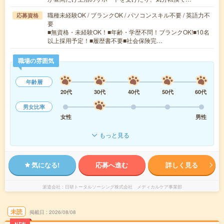
職種未経験OK / ブランクOK / パソコンスキル不要 / 英語力不
応募資格
要
■無資格・未経験OK！■年齢・学歴不問！ブランクOK!■10名
以上採用予定！■履歴書不要■社会保険完…
職場の雰囲気
年齢層
20代
30代
40代
50代
60代
男女比率
女性
男性
もっと見る
気になる!
応募へ進む
詳しく見る
派遣会社
日研トータルソーシング株式会社 メディカルケア事業部
未読
掲載日
2026/08/08