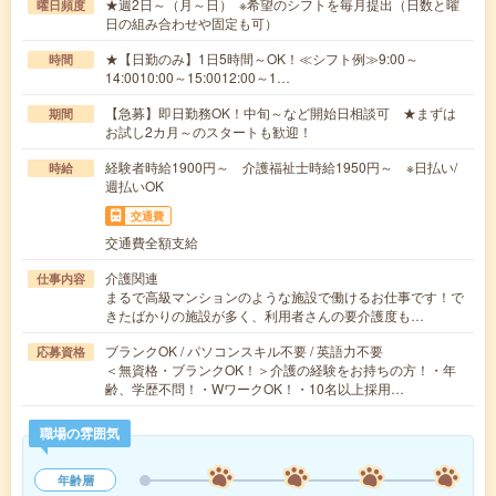
★週2日～（月～日） ※希望のシフトを毎月提出（日数と曜
曜日頻度
日の組み合わせや固定も可）
★【日勤のみ】1日5時間～OK！≪シフト例≫9:00～
時間
14:0010:00～15:0012:00～1…
【急募】即日勤務OK！中旬～など開始日相談可 ★まずは
期間
お試し2カ月～のスタートも歓迎！
経験者時給1900円～ 介護福祉士時給1950円～ ※日払い/
時給
週払いOK
交通費
交通費全額支給
介護関連
仕事内容
まるで高級マンションのような施設で働けるお仕事です！で
きたばかりの施設が多く、利用者さんの要介護度も…
ブランクOK / パソコンスキル不要 / 英語力不要
応募資格
＜無資格・ブランクOK！＞介護の経験をお持ちの方！・年
齢、学歴不問！・WワークOK！・10名以上採用…
職場の雰囲気
年齢層