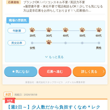
ブランクOK / パソコンスキル不要 / 英語力不要
応募資格
※履歴書不要・来社不要で電話相談もOK！少しでも気になる
方は是非応募をお待ちしております！＼応募後の…
職場の雰囲気
年齢層
20代
30代
40代
50代
60代
男女比率
女性
男性
もっと見る
気になる!
応募へ進む
詳しく見る
派遣会社
株式会社スタッフサービス メディカル事業本部
未読
掲載日
2026/08/08
NEW
【週2日～】少人数だから負担すくなめ＊レク