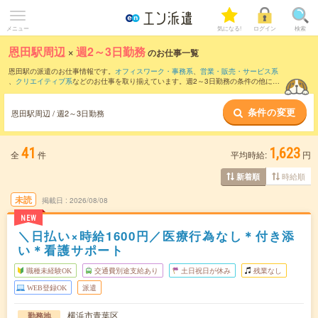
メニュー
気になる!
ログイン
検索
恩田駅周辺
×
週2～3日勤務
のお仕事一覧
恩田駅の派遣のお仕事情報です。
オフィスワーク・事務系
、
営業・販売・サービス系
、
クリエイティブ系
などのお仕事を取り揃えています。週2～3日勤務の条件の他に、
交通費別途支給あり
、
職種未経験OK
、
友だちと一緒の応募OK
などのこだわり条件も
取り揃えています。
条件の変更
恩田駅周辺 / 週2～3日勤務
41
1,623
全
件
平均時給:
円
時給順
新着順
未読
掲載日
2026/08/08
NEW
＼日払い×時給1600円／医療行為なし＊付き添
い＊看護サポート
職種未経験OK
交通費別途支給あり
土日祝日が休み
残業なし
WEB登録OK
派遣
横浜市青葉区
勤務地