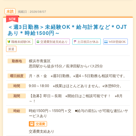
未読
掲載日
2026/08/07
NEW
＜週3日勤務＞未経験OK＊給与計算など＊OJT
あり＊時給1500円～
職種未経験OK
交通費別途支給あり
土日祝日が休み
WEB登録OK
派遣
横浜市青葉区
勤務地
恩田駅から徒歩15分／長津田駅からバス25分
月・水・金 ※週3日勤務。※週4～5日勤務も相談可能です。
曜日頻度
9:00～18:00 ※残業はほとんどありません。※休憩60分。
時間
【急募】即日～長期 ※開始日はご相談可能です！ ※8月
期間
～！
時給1500円～1550円＋交 ■給与の前払いが可能な速払いサ
時給
ービスあり
交通費
交通費支給あり