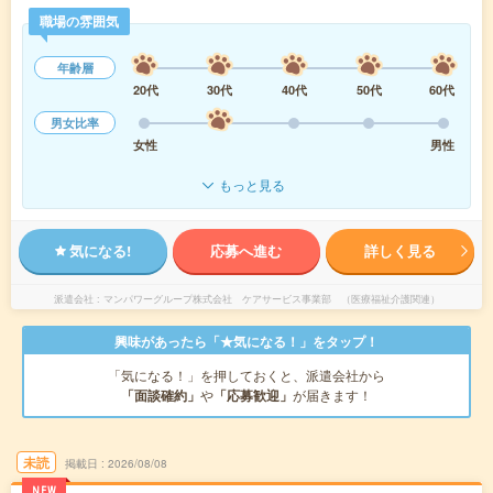
職場の雰囲気
年齢層
20代
30代
40代
50代
60代
男女比率
女性
男性
もっと見る
気になる!
応募へ進む
詳しく見る
派遣会社
マンパワーグループ株式会社 ケアサービス事業部 （医療福祉介護関連）
興味があったら「★気になる！」をタップ！
「気になる！」を押しておくと、派遣会社から
「面談確約」
や
「応募歓迎」
が届きます！
未読
掲載日
2026/08/08
NEW