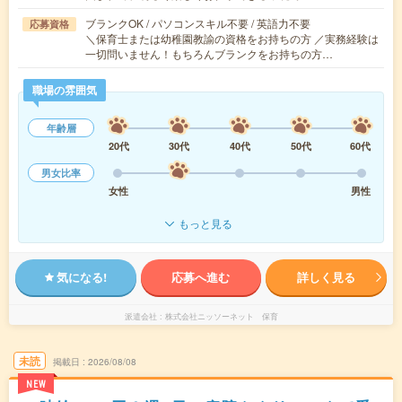
ブランクOK / パソコンスキル不要 / 英語力不要
応募資格
＼保育士または幼稚園教諭の資格をお持ちの方 ／実務経験は
一切問いません！もちろんブランクをお持ちの方…
職場の雰囲気
年齢層
20代
30代
40代
50代
60代
男女比率
女性
男性
もっと見る
気になる!
応募へ進む
詳しく見る
派遣会社
株式会社ニッソーネット 保育
未読
掲載日
2026/08/08
NEW