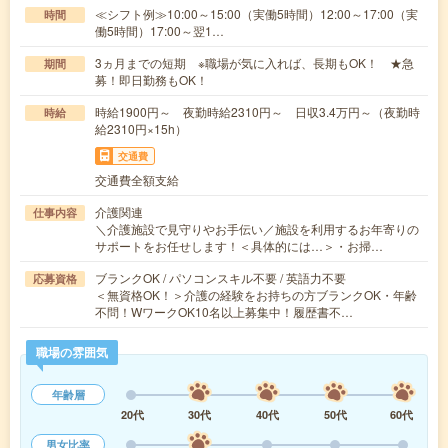
≪シフト例≫10:00～15:00（実働5時間）12:00～17:00（実
時間
働5時間）17:00～翌1…
3ヵ月までの短期 ※職場が気に入れば、長期もOK！ ★急
期間
募！即日勤務もOK！
時給1900円～ 夜勤時給2310円～ 日収3.4万円～（夜勤時
時給
給2310円×15h）
交通費
交通費全額支給
介護関連
仕事内容
＼介護施設で見守りやお手伝い／施設を利用するお年寄りの
サポートをお任せします！＜具体的には…＞・お掃…
ブランクOK / パソコンスキル不要 / 英語力不要
応募資格
＜無資格OK！＞介護の経験をお持ちの方ブランクOK・年齢
不問！WワークOK10名以上募集中！履歴書不…
職場の雰囲気
年齢層
20代
30代
40代
50代
60代
男女比率