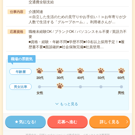
交通費全額支給
介護関連
仕事内容
≪自立した生活のための見守りやお手伝い！≫お年寄りが少
人数で生活する「グループホーム」。利用者さんが…
職種未経験OK / ブランクOK / パソコンスキル不要 / 英語力不
応募資格
要
■資格・経験・年齢不問■学歴不問■10名以上採用予定！■履
歴書不要■面談確約■社会保険完備■社員登用…
職場の雰囲気
年齢層
20代
30代
40代
50代
60代
男女比率
女性
男性
もっと見る
気になる!
応募へ進む
詳しく見る
派遣会社
日研トータルソーシング株式会社 メディカルケア事業部