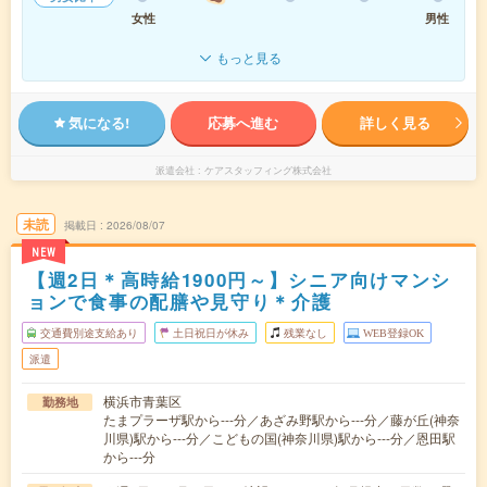
女性
男性
もっと見る
気になる!
応募へ進む
詳しく見る
派遣会社
ケアスタッフィング株式会社
未読
掲載日
2026/08/07
NEW
【週2日＊高時給1900円～】シニア向けマンシ
ョンで食事の配膳や見守り＊介護
交通費別途支給あり
土日祝日が休み
残業なし
WEB登録OK
派遣
横浜市青葉区
勤務地
たまプラーザ駅から---分／あざみ野駅から---分／藤が丘(神奈
川県)駅から---分／こどもの国(神奈川県)駅から---分／恩田駅
から---分