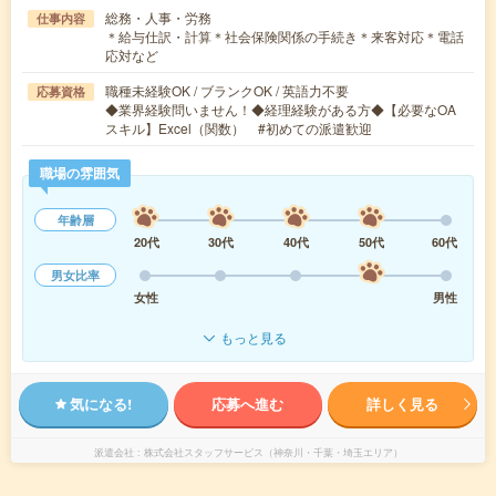
総務・人事・労務
仕事内容
＊給与仕訳・計算＊社会保険関係の手続き＊来客対応＊電話
応対など
職種未経験OK / ブランクOK / 英語力不要
応募資格
◆業界経験問いません！◆経理経験がある方◆【必要なOA
スキル】Excel（関数） #初めての派遣歓迎
職場の雰囲気
年齢層
20代
30代
40代
50代
60代
男女比率
女性
男性
もっと見る
気になる!
応募へ進む
詳しく見る
派遣会社
株式会社スタッフサービス（神奈川・千葉・埼玉エリア）