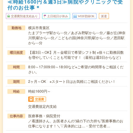
≪時給1600円＆週3日≫病院やクリニックで受
付のお仕事＊
交通費別途支給あり
土日祝日が休み
WEB登録OK
派遣
横浜市青葉区
勤務地
たまプラーザ駅から---分／あざみ野駅から---分／藤が丘(神奈
川県)駅から---分／こどもの国(神奈川県)駅から---分／恩田駅
から---分
【週3日～OK】月～金曜日で希望シフト制 ※徐々に勤務回数
曜日頻度
を増やしていくことも可能です！（最初は週3日からなど）
8:00～17:009:00～18:00など※ご希望の時間帯をご相談くだ
時間
さい。
2ヶ月～OK ※スタート日はお気軽にご相談ください！
期間
時給1600円～
時給
交通費
交通費規定内支給
医療事務・病院受付
仕事内容
／看護師さん、お医者さんの“縁の下の力持ち”医療事務のお
仕事になります！＼▽具体的には…・受付で患者…