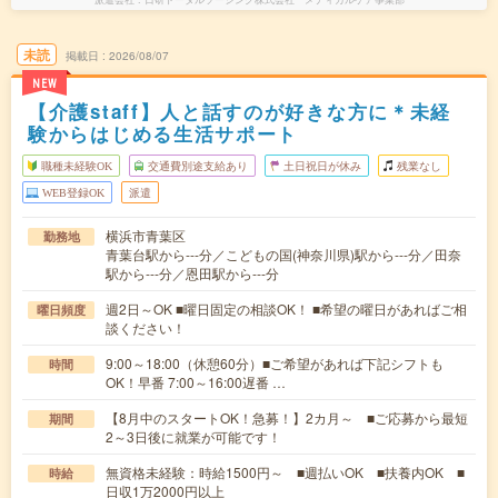
未読
掲載日
2026/08/07
NEW
【介護staff】人と話すのが好きな方に＊未経
験からはじめる生活サポート
職種未経験OK
交通費別途支給あり
土日祝日が休み
残業なし
WEB登録OK
派遣
横浜市青葉区
勤務地
青葉台駅から---分／こどもの国(神奈川県)駅から---分／田奈
駅から---分／恩田駅から---分
週2日～OK ■曜日固定の相談OK！ ■希望の曜日があればご相
曜日頻度
談ください！
9:00～18:00（休憩60分）■ご希望があれば下記シフトも
時間
OK！早番 7:00～16:00遅番 …
【8月中のスタートOK！急募！】2カ月～ ■ご応募から最短
期間
2～3日後に就業が可能です！
無資格未経験：時給1500円～ ■週払いOK ■扶養内OK ■
時給
日収1万2000円以上