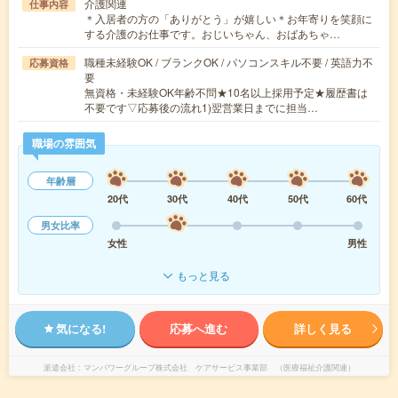
介護関連
仕事内容
＊入居者の方の「ありがとう」が嬉しい＊お年寄りを笑顔に
する介護のお仕事です。おじいちゃん、おばあちゃ…
職種未経験OK / ブランクOK / パソコンスキル不要 / 英語力不
応募資格
要
無資格・未経験OK年齢不問★10名以上採用予定★履歴書は
不要です▽応募後の流れ1)翌営業日までに担当…
職場の雰囲気
年齢層
20代
30代
40代
50代
60代
男女比率
女性
男性
もっと見る
気になる!
応募へ進む
詳しく見る
派遣会社
マンパワーグループ株式会社 ケアサービス事業部 （医療福祉介護関連）