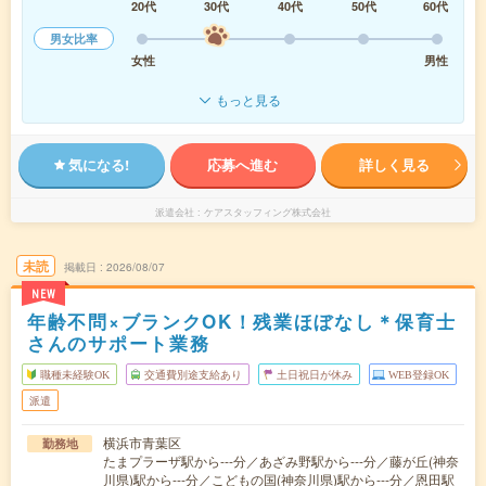
20代
30代
40代
50代
60代
男女比率
女性
男性
もっと見る
気になる!
応募へ進む
詳しく見る
派遣会社
ケアスタッフィング株式会社
未読
掲載日
2026/08/07
NEW
年齢不問×ブランクOK！残業ほぼなし＊保育士
さんのサポート業務
職種未経験OK
交通費別途支給あり
土日祝日が休み
WEB登録OK
派遣
横浜市青葉区
勤務地
たまプラーザ駅から---分／あざみ野駅から---分／藤が丘(神奈
川県)駅から---分／こどもの国(神奈川県)駅から---分／恩田駅