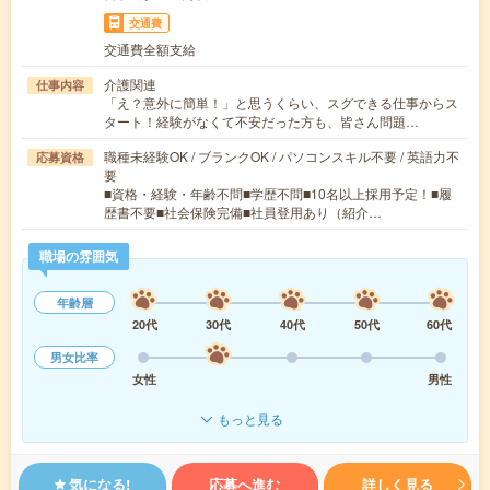
交通費
交通費全額支給
介護関連
仕事内容
「え？意外に簡単！」と思うくらい、スグできる仕事からス
タート！経験がなくて不安だった方も、皆さん問題…
職種未経験OK / ブランクOK / パソコンスキル不要 / 英語力不
応募資格
要
■資格・経験・年齢不問■学歴不問■10名以上採用予定！■履
歴書不要■社会保険完備■社員登用あり（紹介…
職場の雰囲気
年齢層
20代
30代
40代
50代
60代
男女比率
女性
男性
もっと見る
気になる!
応募へ進む
詳しく見る