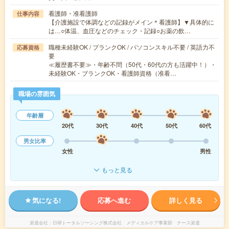
看護師・准看護師
仕事内容
【介護施設で体調などの記録がメイン＊看護師】▼具体的に
は…○体温、血圧などのチェック・記録○お薬の飲…
職種未経験OK / ブランクOK / パソコンスキル不要 / 英語力不
応募資格
要
≪履歴書不要≫・年齢不問（50代・60代の方も活躍中！）・
未経験OK・ブランクOK・看護師資格（准看…
職場の雰囲気
年齢層
20代
30代
40代
50代
60代
男女比率
女性
男性
もっと見る
気になる!
応募へ進む
詳しく見る
派遣会社
日研トータルソーシング株式会社 メディカルケア事業部 ナース派遣