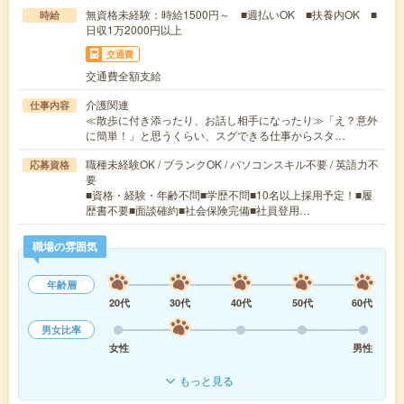
無資格未経験：時給1500円～ ■週払いOK ■扶養内OK ■
時給
日収1万2000円以上
交通費
交通費全額支給
介護関連
仕事内容
≪散歩に付き添ったり、お話し相手になったり≫「え？意外
に簡単！」と思うくらい、スグできる仕事からスタ…
職種未経験OK / ブランクOK / パソコンスキル不要 / 英語力不
応募資格
要
■資格・経験・年齢不問■学歴不問■10名以上採用予定！■履
歴書不要■面談確約■社会保険完備■社員登用…
職場の雰囲気
年齢層
20代
30代
40代
50代
60代
男女比率
女性
男性
もっと見る