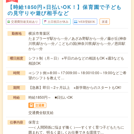
【時給1850円×日払いOK！】保育園で子ども
の見守りや遊び相手など
交通費別途支給あり
土日祝日が休み
WEB登録OK
派遣
横浜市青葉区
勤務地
たまプラーザ駅から---分／あざみ野駅から---分／藤が丘(神奈
川県)駅から---分／こどもの国(神奈川県)駅から---分／恩田駅
から---分
シフト制（月～日） ※平日のみなどの相談もOK ※週3なども
曜日頻度
相談OK
≪シフト例≫8:00～17:009:00～18:0010:00～19:00などご希
時間
望のシフトを教えて…
【急募】即日～2ヶ月以上 ※新学期からのスタートもOK!
期間
時給1850円～ ■日払いOK
時給
交通費
交通費全額支給
保育士
仕事内容
──< 人間関係に悩まず働く >──すくすく育つ子どもたちに
囲まれて、明るく楽しくお仕事できる環境で…