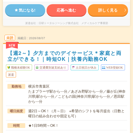
気になる!
応募へ進む
詳しく見る
派遣会社
日研トータルソーシング株式会社 メディカルケア事業部
未読
掲載日
2026/08/07
NEW
【週2～】夕方までのデイサービス＊家庭と両
立ができる！｜時短OK｜扶養内勤務OK
職種未経験OK
交通費別途支給あり
土日祝日が休み
WEB登録OK
派遣
横浜市青葉区
勤務地
たまプラーザ駅から---分／あざみ野駅から---分／藤が丘(神奈
川県)駅から---分／こどもの国(神奈川県)駅から---分／恩田駅
から---分
週2日～OK！（月～日） ※希望のシフトを毎月提出（日数と
曜日頻度
曜日の組み合わせや固定も可）
★1日5時間～OK！
時間