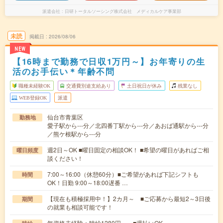
派遣会社
日研トータルソーシング株式会社 メディカルケア事業部
未読
掲載日
2026/08/06
NEW
【16時まで勤務で日収1万円～】お年寄りの生
活のお手伝い＊年齢不問
職種未経験OK
交通費別途支給あり
土日祝日が休み
残業なし
WEB登録OK
派遣
仙台市青葉区
勤務地
愛子駅から---分／北四番丁駅から---分／あおば通駅から---分
／熊ケ根駅から---分
週2日～OK ■曜日固定の相談OK！ ■希望の曜日があればご相
曜日頻度
談ください！
7:00～16:00（休憩60分）■ご希望があれば下記シフトも
時間
OK！日勤 9:00～18:00遅番 …
【現在も積極採用中！】2カ月～ ■ご応募から最短2～3日後
期間
の就業も相談可能です！
無資格未経験：時給1280円～ ■週払いOK