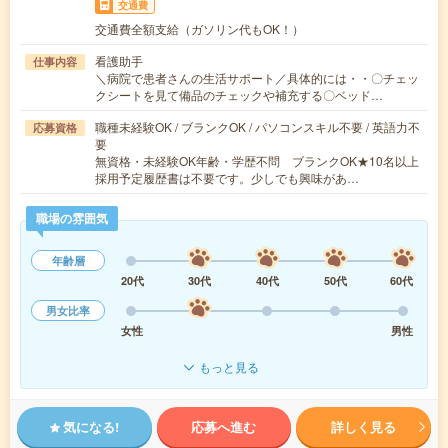
交通費
交通費全額支給（ガソリン代もOK！）
看護助手
仕事内容
＼病院で患者さんの生活サポート／具体的には・・〇チェッ
クシートを見て備品のチェックや補充する〇ベッド…
職種未経験OK / ブランクOK / パソコンスキル不要 / 英語力不
応募資格
要
無資格・未経験OK年齢・学歴不問 ブランクOK★10名以上
採用予定履歴書は不要です。少しでも興味があ…
職場の雰囲気
年齢層
20代
30代
40代
50代
60代
男女比率
女性
男性
もっと見る
気になる!
応募へ進む
詳しく見る