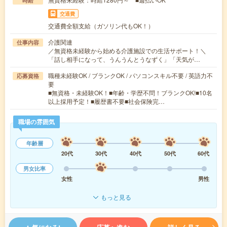
時給
交通費
交通費全額支給（ガソリン代もOK！）
介護関連
仕事内容
／無資格未経験から始める介護施設での生活サポート！＼
「話し相手になって、うんうんとうなずく」「天気が…
職種未経験OK / ブランクOK / パソコンスキル不要 / 英語力不
応募資格
要
■無資格・未経験OK！■年齢・学歴不問！ブランクOK!■10名
以上採用予定！■履歴書不要■社会保険完…
職場の雰囲気
年齢層
20代
30代
40代
50代
60代
男女比率
女性
男性
もっと見る