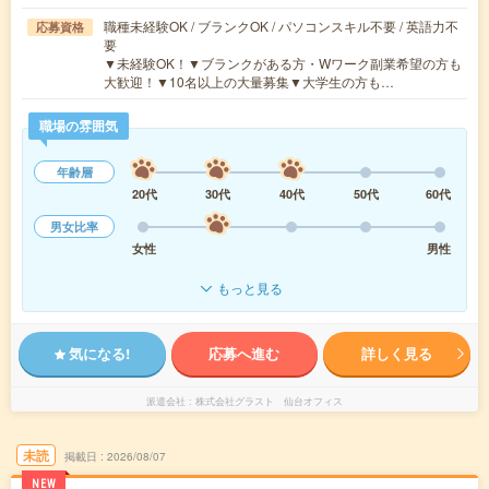
職種未経験OK / ブランクOK / パソコンスキル不要 / 英語力不
応募資格
要
▼未経験OK！▼ブランクがある方・Wワーク副業希望の方も
大歓迎！▼10名以上の大量募集▼大学生の方も…
職場の雰囲気
年齢層
20代
30代
40代
50代
60代
男女比率
女性
男性
もっと見る
気になる!
応募へ進む
詳しく見る
派遣会社
株式会社グラスト 仙台オフィス
未読
掲載日
2026/08/07
NEW