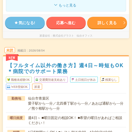
もっと見る
気になる!
応募へ進む
詳しく見る
派遣会社
株式会社グラスト 仙台オフィス
未読
掲載日
2026/08/04
NEW
【フルタイム以外の働き方】週4日～時短もOK
＊病院でのサポート業務
職種未経験OK
交通費別途支給あり
土日祝日が休み
残業なし
WEB登録OK
派遣
仙台市青葉区
勤務地
愛子駅から---分／北四番丁駅から---分／あおば通駅から---分
／熊ケ根駅から---分
週4日～ ■曜日固定の相談OK！ ■希望の曜日があればご相談
曜日頻度
ください！
1日5時間からOK！■シフト例(1)8:00～13:00(2)10:00～