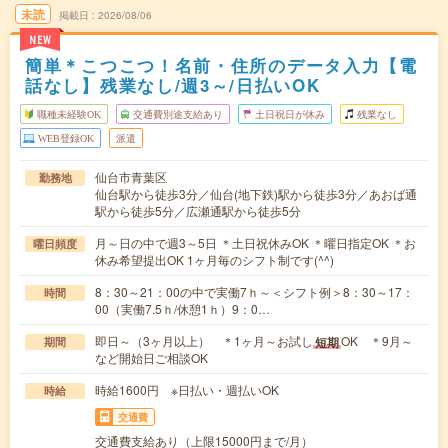
未読
掲載日
2026/08/06
NEW
簡単＊こつこつ！名前・住所のデータ入力【電
話なし】残業なし/週3～/日払いOK
職種未経験OK
交通費別途支給あり
土日祝日が休み
残業なし
WEB登録OK
派遣
仙台市青葉区
勤務地
仙台駅から徒歩3分／仙台(地下鉄)駅から徒歩3分／あおば通
駅から徒歩5分／広瀬通駅から徒歩5分
月～日の中で週3～5日 ＊土日祝休みOK ＊曜日指定OK ＊お
曜日頻度
休み希望提出OK 1ヶ月毎のシフト制です(^^)
8：30～21：00の中で実働7ｈ～＜シフト例＞8：30～17：
時間
00（実働7.5ｈ/休憩1ｈ）9：0…
即日～（3ヶ月以上） ＊1ヶ月～お試し
OK ＊9月～
短期
期間
など開始日ご相談OK
時給1600円 ※日払い・週払いOK
時給
交通費
交通費支給あり（上限15000円まで/月）