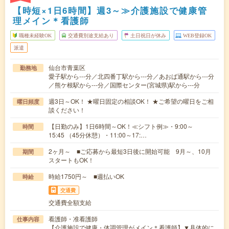
【時短×1日6時間】週3～≫介護施設で健康管
理メイン＊看護師
職種未経験OK
交通費別途支給あり
土日祝日が休み
WEB登録OK
派遣
仙台市青葉区
勤務地
愛子駅から---分／北四番丁駅から---分／あおば通駅から---分
／熊ケ根駅から---分／国際センター(宮城県)駅から---分
週3日～OK！ ★曜日固定の相談OK！ ★ご希望の曜日をご相
曜日頻度
談ください！
【日勤のみ】1日6時間～OK！≪シフト例≫・9:00～
時間
15:45 （45分休憩）・11:00～17:…
2ヶ月～ ■ご応募から最短3日後に開始可能 9月～、10月
期間
スタートもOK！
時給1750円～ ■週払いOK
時給
交通費
交通費全額支給
看護師・准看護師
仕事内容
【介護施設で健康・体調管理がメイン＊看護師】▼具体的に