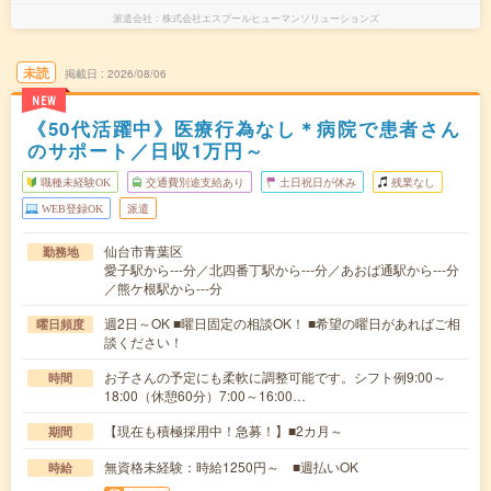
派遣会社
株式会社エスプールヒューマンソリューションズ
未読
掲載日
2026/08/06
NEW
《50代活躍中》医療行為なし＊病院で患者さん
のサポート／日収1万円～
職種未経験OK
交通費別途支給あり
土日祝日が休み
残業なし
WEB登録OK
派遣
仙台市青葉区
勤務地
愛子駅から---分／北四番丁駅から---分／あおば通駅から---分
／熊ケ根駅から---分
週2日～OK ■曜日固定の相談OK！ ■希望の曜日があればご相
曜日頻度
談ください！
お子さんの予定にも柔軟に調整可能です。シフト例9:00～
時間
18:00（休憩60分）7:00～16:00…
【現在も積極採用中！急募！】■2カ月～
期間
無資格未経験：時給1250円～ ■週払いOK
時給