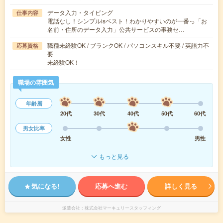
データ入力・タイピング
仕事内容
電話なし！シンプルisベスト！わかりやすいのが一番っ「お
名前・住所のデータ入力」公共サービスの事務セ…
職種未経験OK / ブランクOK / パソコンスキル不要 / 英語力不
応募資格
要
未経験OK！
職場の雰囲気
年齢層
20代
30代
40代
50代
60代
男女比率
女性
男性
もっと見る
気になる!
応募へ進む
詳しく見る
派遣会社
株式会社マーキュリースタッフィング