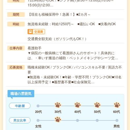
時間
15:00(3)12:00…
【現在も積極採用中！急募！】■2カ月～
期間
無資格未経験：時給1250円～ ■週払いOK ■扶養内OK
時給
交通費
交通費全額支給（ガソリン代もOK！）
看護助手
仕事内容
▼病院の一般病棟にて看護師さんのサポート！具体的に
は、・車いす搬送の補助・ベットメイキングやシーツ交…
職種未経験OK / ブランクOK / パソコンスキル不要 / 英語力不
応募資格
要
■無資格・未経験OK！■年齢・学歴不問！ブランクOK!■10名
以上採用予定！■履歴書不要■社会保険完…
職場の雰囲気
年齢層
20代
30代
40代
50代
60代
男女比率
女性
男性