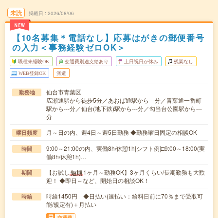
未読
掲載日
2026/08/06
NEW
【10名募集＊電話なし】応募はがきの郵便番号
の入力＜事務経験ゼロOK＞
職種未経験OK
交通費別途支給あり
土日祝日が休み
残業なし
WEB登録OK
派遣
仙台市青葉区
勤務地
広瀬通駅から徒歩5分／あおば通駅から---分／青葉通一番町
駅から---分／仙台(地下鉄)駅から---分／勾当台公園駅から---
分
月～日の内、週4日～週5日勤務 ◆勤務曜日固定の相談OK
曜日頻度
9:00～21:00の内、実働8h/休憩1h[シフト例]□9:00～18:00(実
時間
働8h/休憩1h)…
【お試し
1ヶ月～勤務OK】3ヶ月くらい/長期勤務も大歓
短期
期間
迎！ ◆即日～など、開始日の相談OK！
時給1450円 ◆日払い(速払い：給料日前に70％まで受取可
時給
能/規定有)＋月払い
交通費