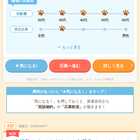
職場の雰囲気
年齢層
20代
30代
40代
50代
60代
男女比率
女性
男性
もっと見る
気になる!
応募へ進む
詳しく見る
派遣会社
日研トータルソーシング株式会社 メディカルケア事業部
興味があったら「★気になる！」をタップ！
「気になる！」を押しておくと、派遣会社から
「面談確約」
や
「応募歓迎」
が届きます！
未読
掲載日
2026/08/07
NEW