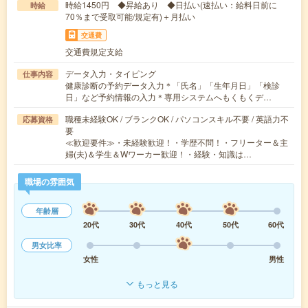
時給1450円 ◆昇給あり ◆日払い(速払い：給料日前に
時給
70％まで受取可能/規定有)＋月払い
交通費
交通費規定支給
データ入力・タイピング
仕事内容
健康診断の予約データ入力＊「氏名」「生年月日」「検診
日」など予約情報の入力＊専用システムへもくもくデ…
職種未経験OK / ブランクOK / パソコンスキル不要 / 英語力不
応募資格
要
≪歓迎要件≫・未経験歓迎！・学歴不問！・フリーター＆主
婦(夫)＆学生＆Wワーカー歓迎！・経験・知識は…
職場の雰囲気
年齢層
20代
30代
40代
50代
60代
男女比率
女性
男性
もっと見る