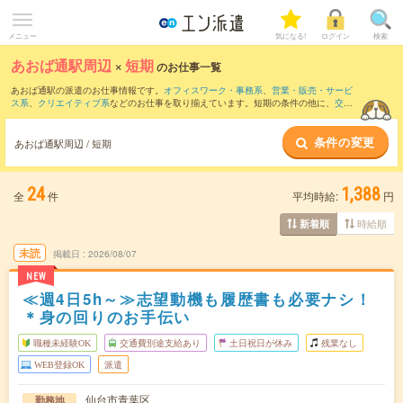
メニュー
気になる!
ログイン
検索
あおば通駅周辺
×
短期
のお仕事一覧
あおば通駅の派遣のお仕事情報です。
オフィスワーク・事務系
、
営業・販売・サービ
ス系
、
クリエイティブ系
などのお仕事を取り揃えています。短期の条件の他に、
交通
費別途支給あり
、
職種未経験OK
、
友だちと一緒の応募OK
などでもお探し頂けます。
条件の変更
あおば通駅周辺 / 短期
24
1,388
全
件
平均時給:
円
時給順
新着順
未読
掲載日
2026/08/07
NEW
≪週4日5h～≫志望動機も履歴書も必要ナシ！
＊身の回りのお手伝い
職種未経験OK
交通費別途支給あり
土日祝日が休み
残業なし
WEB登録OK
派遣
仙台市青葉区
勤務地