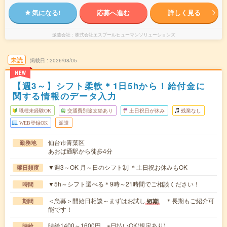
気になる!
応募へ進む
詳しく見る
派遣会社
株式会社エスプールヒューマンソリューションズ
未読
掲載日
2026/08/05
NEW
【週3～】シフト柔軟＊1日5hから！給付金に
関する情報のデータ入力
職種未経験OK
交通費別途支給あり
土日祝日が休み
残業なし
WEB登録OK
派遣
仙台市青葉区
勤務地
あおば通駅から徒歩4分
▼週3～OK 月～日のシフト制 ＊土日祝お休みもOK
曜日頻度
▼5h～シフト選べる＊9時～21時間でご相談ください！
時間
＜急募＞開始日相談～まずはお試し
＊長期もご紹介可
短期
期間
能です！
時給1400～1600円 ※日払いOK(規定あり)
時給