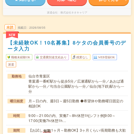
派遣会社
株式会社ネオキャリア
未読
掲載日
2026/08/05
NEW
【未経験OK！10名募集】8ケタの会員番号のデ
ータ入力
職種未経験OK
交通費別途支給あり
残業なし
WEB登録OK
派遣
仙台市青葉区
勤務地
青葉通一番町駅から徒歩5分／広瀬通駅から---分／あおば通
駅から---分／勾当台公園駅から---分／仙台(地下鉄)駅から---
分
月～日の内、週3日～週5日勤務 ◆希望休や勤務曜日固定の
曜日頻度
相談OK
9:00～21:00の内、実働7～8h/休憩1h[シフト例]9:00～
時間
17:00(実働7h/休憩1h…
【お試し
1ヶ月～勤務OK】3ヶ月くらい/長期勤務も大歓
短期
期間