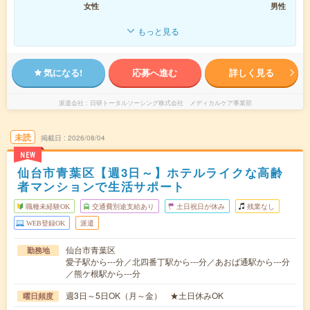
女性
男性
もっと見る
気になる!
応募へ進む
詳しく見る
派遣会社
日研トータルソーシング株式会社 メディカルケア事業部
未読
掲載日
2026/08/04
NEW
仙台市青葉区【週3日～】ホテルライクな高齢
者マンションで生活サポート
職種未経験OK
交通費別途支給あり
土日祝日が休み
残業なし
WEB登録OK
派遣
仙台市青葉区
勤務地
愛子駅から---分／北四番丁駅から---分／あおば通駅から---分
／熊ケ根駅から---分
週3日～5日OK（月～金） ★土日休みOK
曜日頻度