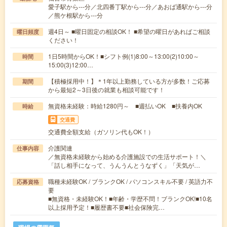
愛子駅から---分／北四番丁駅から---分／あおば通駅から---分
／熊ケ根駅から---分
週4日～ ■曜日固定の相談OK！ ■希望の曜日があればご相談
曜日頻度
ください！
1日5時間からOK！■シフト例(1)8:00～13:00(2)10:00～
時間
15:00(3)12:00…
【積極採用中！】＊1年以上勤務している方が多数！ご応募
期間
から最短2～3日後の就業も相談可能です！
無資格未経験：時給1280円～ ■週払いOK ■扶養内OK
時給
交通費
交通費全額支給（ガソリン代もOK！）
介護関連
仕事内容
／無資格未経験から始める介護施設での生活サポート！＼
「話し相手になって、うんうんとうなずく」「天気が…
職種未経験OK / ブランクOK / パソコンスキル不要 / 英語力不
応募資格
要
■無資格・未経験OK！■年齢・学歴不問！ブランクOK!■10名
以上採用予定！■履歴書不要■社会保険完…