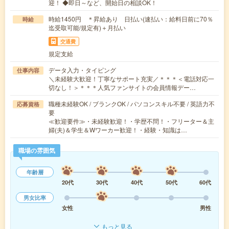
迎！ ◆即日～など、開始日の相談OK！
時給1450円 ＊昇給あり 日払い(速払い：給料日前に70％
時給
迄受取可能/規定有)＋月払い
交通費
規定支給
データ入力・タイピング
仕事内容
＼未経験大歓迎！丁寧なサポート充実／＊＊＊＜電話対応一
切なし！＞＊＊＊人気ファンサイトの会員情報デー…
職種未経験OK / ブランクOK / パソコンスキル不要 / 英語力不
応募資格
要
≪歓迎要件≫・未経験歓迎！・学歴不問！・フリーター＆主
婦(夫)＆学生＆Wワーカー歓迎！・経験・知識は…
職場の雰囲気
年齢層
20代
30代
40代
50代
60代
男女比率
女性
男性
もっと見る