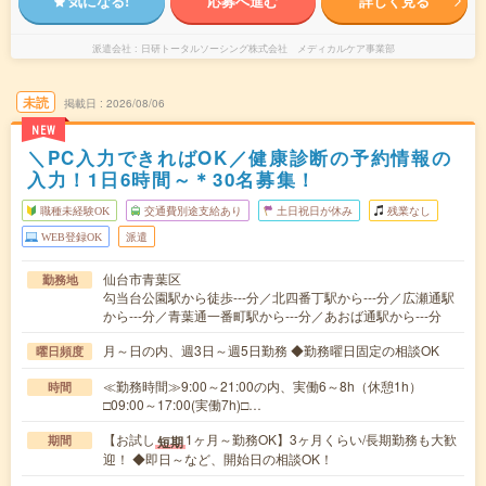
気になる!
応募へ進む
詳しく見る
派遣会社
日研トータルソーシング株式会社 メディカルケア事業部
未読
掲載日
2026/08/06
NEW
＼PC入力できればOK／健康診断の予約情報の
入力！1日6時間～＊30名募集！
職種未経験OK
交通費別途支給あり
土日祝日が休み
残業なし
WEB登録OK
派遣
仙台市青葉区
勤務地
勾当台公園駅から徒歩---分／北四番丁駅から---分／広瀬通駅
から---分／青葉通一番町駅から---分／あおば通駅から---分
月～日の内、週3日～週5日勤務 ◆勤務曜日固定の相談OK
曜日頻度
≪勤務時間≫9:00～21:00の内、実働6～8h（休憩1h）
時間
□09:00～17:00(実働7h)□…
【お試し
1ヶ月～勤務OK】3ヶ月くらい/長期勤務も大歓
短期
期間
迎！ ◆即日～など、開始日の相談OK！