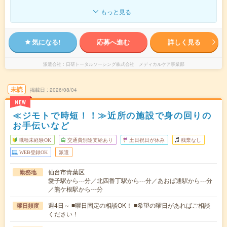
もっと見る
気になる!
応募へ進む
詳しく見る
派遣会社
日研トータルソーシング株式会社 メディカルケア事業部
未読
掲載日
2026/08/04
NEW
≪ジモトで時短！！≫近所の施設で身の回りの
お手伝いなど
職種未経験OK
交通費別途支給あり
土日祝日が休み
残業なし
WEB登録OK
派遣
仙台市青葉区
勤務地
愛子駅から---分／北四番丁駅から---分／あおば通駅から---分
／熊ケ根駅から---分
週4日～ ■曜日固定の相談OK！ ■希望の曜日があればご相談
曜日頻度
ください！