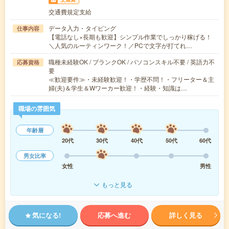
交通費規定支給
データ入力・タイピング
仕事内容
【電話なし×長期も歓迎】シンプル作業でしっかり稼げる！
＼人気のルーティンワーク！／PCで文字が打てれ…
職種未経験OK / ブランクOK / パソコンスキル不要 / 英語力不
応募資格
要
≪歓迎要件≫・未経験歓迎！・学歴不問！・フリーター＆主
婦(夫)＆学生＆Wワーカー歓迎！・経験・知識は…
職場の雰囲気
年齢層
20代
30代
40代
50代
60代
男女比率
女性
男性
もっと見る
気になる!
応募へ進む
詳しく見る