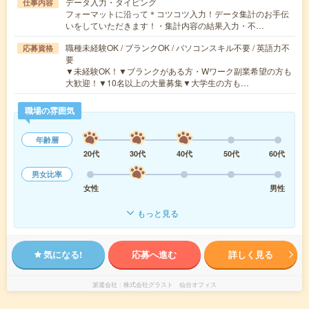
データ入力・タイピング
仕事内容
フォーマットに沿って＊コツコツ入力！データ集計のお手伝
いをしていただきます！・集計内容の結果入力・不…
職種未経験OK / ブランクOK / パソコンスキル不要 / 英語力不
応募資格
要
▼未経験OK！▼ブランクがある方・Wワーク副業希望の方も
大歓迎！▼10名以上の大量募集▼大学生の方も…
職場の雰囲気
年齢層
20代
30代
40代
50代
60代
男女比率
女性
男性
もっと見る
気になる!
応募へ進む
詳しく見る
派遣会社
株式会社グラスト 仙台オフィス