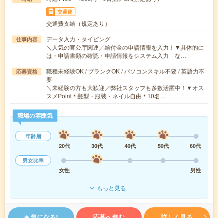
交通費
交通費支給（規定あり）
データ入力・タイピング
仕事内容
＼人気の官公庁関連／給付金の申請情報を入力！▼具体的に
は・申請書類の確認・申請情報をシステム入力 な…
職種未経験OK / ブランクOK / パソコンスキル不要 / 英語力不
応募資格
要
＼未経験の方も大歓迎／弊社スタッフも多数活躍中！▼オス
スメPoint＊髪型・服装・ネイル自由＊10名…
職場の雰囲気
年齢層
20代
30代
40代
50代
60代
男女比率
女性
男性
もっと見る
気になる!
応募へ進む
詳しく見る