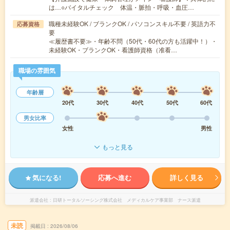
は…○バイタルチェック 体温・脈拍・呼吸・血圧…
職種未経験OK / ブランクOK / パソコンスキル不要 / 英語力不
応募資格
要
≪履歴書不要≫・年齢不問（50代・60代の方も活躍中！）・
未経験OK・ブランクOK・看護師資格（准看…
職場の雰囲気
年齢層
20代
30代
40代
50代
60代
男女比率
女性
男性
もっと見る
気になる!
応募へ進む
詳しく見る
派遣会社
日研トータルソーシング株式会社 メディカルケア事業部 ナース派遣
未読
掲載日
2026/08/06