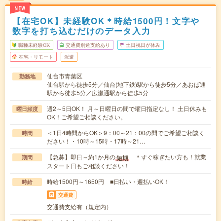
NEW
【在宅OK】未経験OK＊時給1500円！文字や
数字を打ち込むだけのデータ入力
職種未経験OK
交通費別途支給あり
土日祝日が休み
在宅・リモート
派遣
仙台市青葉区
勤務地
仙台駅から徒歩5分／仙台(地下鉄)駅から徒歩5分／あおば通
駅から徒歩5分／広瀬通駅から徒歩5分
週2～5日OK！ 月～日曜日の間で曜日指定なし！ 土日休みも
曜日頻度
OK！ご希望ご相談ください。
＜1日4時間からOK＞9：00～21：00の間でご希望ご相談く
時間
ださい！・10時～15時・17時～21…
【急募】即日～約1か月の
＊すぐ稼ぎたい方も！就業
短期
期間
スタート日もご相談ください！
時給1500円～1650円 ■日払い・週払いOK！
時給
交通費
交通費支給有（規定内）