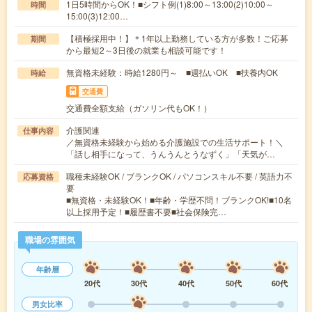
1日5時間からOK！■シフト例(1)8:00～13:00(2)10:00～
時間
15:00(3)12:00…
【積極採用中！】＊1年以上勤務している方が多数！ご応募
期間
から最短2～3日後の就業も相談可能です！
無資格未経験：時給1280円～ ■週払いOK ■扶養内OK
時給
交通費
交通費全額支給（ガソリン代もOK！）
介護関連
仕事内容
／無資格未経験から始める介護施設での生活サポート！＼
「話し相手になって、うんうんとうなずく」「天気が…
職種未経験OK / ブランクOK / パソコンスキル不要 / 英語力不
応募資格
要
■無資格・未経験OK！■年齢・学歴不問！ブランクOK!■10名
以上採用予定！■履歴書不要■社会保険完…
職場の雰囲気
年齢層
20代
30代
40代
50代
60代
男女比率