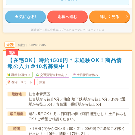
気になる!
応募へ進む
詳しく見る
派遣会社
株式会社エスプールヒューマンソリューションズ
未読
掲載日
2026/08/05
NEW
【在宅OK】時給1500円＊未経験OK！商品情
報の入力＠10名募集中！
職種未経験OK
交通費別途支給あり
土日祝日が休み
在宅・リモート
派遣
仙台市青葉区
勤務地
仙台駅から徒歩5分／仙台(地下鉄)駅から徒歩5分／あおば通
駅から徒歩5分／青葉通一番町駅から徒歩5分
週2～5日OK！ 月～日曜日の間で曜日指定なし！ 土日休みも
曜日頻度
OK！ご希望ご相談ください。
＜1日4時間からOK＞9：00～21：00の間でご希望ご相談く
時間
ださい！・10時～15時・17時～21…