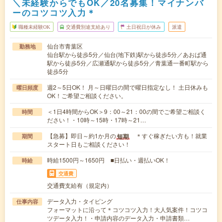
＼未経験からでもOK／20名募集！マイナンバ
ーのコツコツ入力＊
職種未経験OK
交通費別途支給あり
土日祝日が休み
派遣
仙台市青葉区
勤務地
仙台駅から徒歩5分／仙台(地下鉄)駅から徒歩5分／あおば通
駅から徒歩5分／広瀬通駅から徒歩5分／青葉通一番町駅から
徒歩5分
週2～5日OK！ 月～日曜日の間で曜日指定なし！ 土日休みも
曜日頻度
OK！ご希望ご相談ください。
＜1日4時間からOK＞9：00～21：00の間でご希望ご相談く
時間
ださい！・10時～15時・17時～21…
【急募】即日～約1か月の
＊すぐ稼ぎたい方も！就業
短期
期間
スタート日もご相談ください！
時給1500円～1650円 ■日払い・週払いOK！
時給
交通費
交通費支給有（規定内）
データ入力・タイピング
仕事内容
フォーマットに沿って＊コツコツ入力！大人気案件！コツコ
ツデータ入力！・申請内容のデータ入力・申請書類…