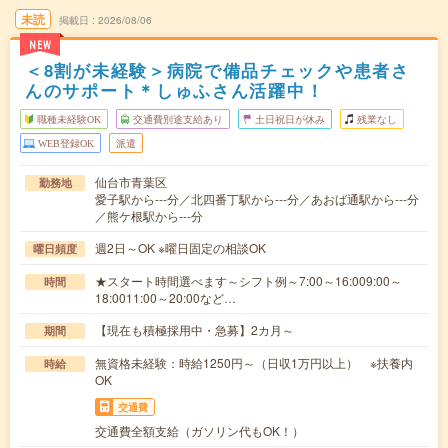
未読
掲載日
2026/08/06
NEW
＜8割が未経験＞病院で備品チェックや患者さ
んのサポート＊しゅふさん活躍中！
職種未経験OK
交通費別途支給あり
土日祝日が休み
残業なし
WEB登録OK
派遣
仙台市青葉区
勤務地
愛子駅から---分／北四番丁駅から---分／あおば通駅から---分
／熊ケ根駅から---分
週2日～OK ※曜日固定の相談OK
曜日頻度
★スタート時間選べます～シフト例～7:00～16:009:00～
時間
18:0011:00～20:00など…
【現在も積極採用中・急募】2カ月～
期間
無資格未経験：時給1250円～（日収1万円以上） ※扶養内
時給
OK
交通費
交通費全額支給（ガソリン代もOK！）