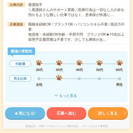
看護助手
仕事内容
＼看護師さんのサポート業務／医療行為は一切なし人の命を
預かるような難しい仕事ではなく、患者様が快適に…
職種未経験OK / ブランクOK / パソコンスキル不要 / 英語力不
応募資格
要
無資格・未経験OK年齢・学歴不問 ブランクOK★10名以上
採用予定履歴書は不要です。少しでも興味があ…
職場の雰囲気
年齢層
20代
30代
40代
50代
60代
男女比率
女性
男性
もっと見る
気になる!
応募へ進む
詳しく見る
派遣会社
日研トータルソーシング株式会社 メディカルケア事業部