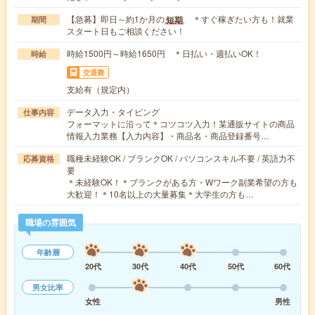
【急募】即日～約1か月の
＊すぐ稼ぎたい方も！就業
短期
期間
スタート日もご相談ください！
時給1500円～時給1650円 ＊日払い・週払いOK！
時給
交通費
支給有（規定内）
データ入力・タイピング
仕事内容
フォーマットに沿って＊コツコツ入力！某通販サイトの商品
情報入力業務【入力内容】・商品名・商品登録番号…
職種未経験OK / ブランクOK / パソコンスキル不要 / 英語力不
応募資格
要
＊未経験OK！＊ブランクがある方・Wワーク副業希望の方も
大歓迎！＊10名以上の大量募集＊大学生の方も…
職場の雰囲気
年齢層
20代
30代
40代
50代
60代
男女比率
女性
男性