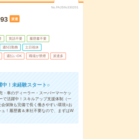
No.FAJSIfo330201
93
派遣
要
英語不要
履歴書不要
週5日勤務
土日祝休
週払いOK
職場が禁煙
派遣多
躍中！未経験スタート○
売・車のディーラー・スーパーマーケッ
ーで活躍中！スキルアップ支援体制（一
社会保険も完備で長く働きやすい環境○お
シュ！履歴書＆来社不要なので、まずはW