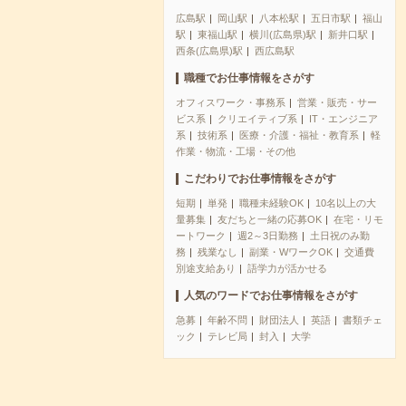
広島駅
岡山駅
八本松駅
五日市駅
福山
駅
東福山駅
横川(広島県)駅
新井口駅
西条(広島県)駅
西広島駅
職種でお仕事情報をさがす
オフィスワーク・事務系
営業・販売・サー
ビス系
クリエイティブ系
IT・エンジニア
系
技術系
医療・介護・福祉・教育系
軽
作業・物流・工場・その他
こだわりでお仕事情報をさがす
短期
単発
職種未経験OK
10名以上の大
量募集
友だちと一緒の応募OK
在宅・リモ
ートワーク
週2～3日勤務
土日祝のみ勤
務
残業なし
副業・WワークOK
交通費
別途支給あり
語学力が活かせる
人気のワードでお仕事情報をさがす
急募
年齢不問
財団法人
英語
書類チェ
ック
テレビ局
封入
大学