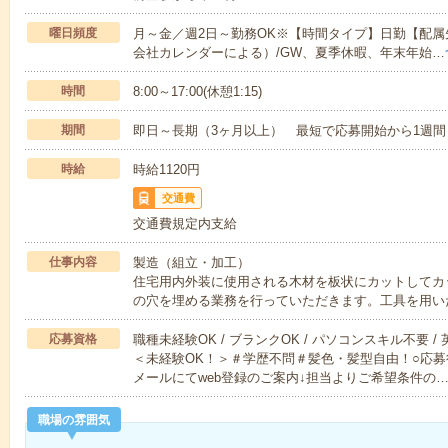
曜日頻度
月～金／週2日～勤務OK※【時間タイプ】日勤【配属
会社カレンダーによる）/GW、夏季休暇、年末年始…
時間
8:00～17:00(休憩1:15)
期間
即日～長期（3ヶ月以上） 最短で応募開始から1週間
時給
時給1120円
交通費
交通費規定内支給
仕事内容
製造（組立・加工）
住宅用内外装に使用される木材を板状にカットしてカ
の穴を埋める業務を行っていただきます。工具を用い
応募資格
職種未経験OK / ブランクOK / パソコンスキル不要 /
＜未経験OK！＞＃学歴不問＃髪色・髪型自由！○応募
メールにてweb登録のご案内↓担当よりご希望条件の
職場の雰囲気