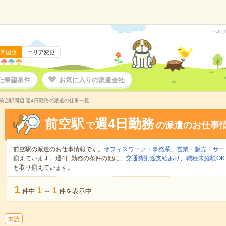
ヘル
四国版
エリア変更
た希望条件
お気に入りの派遣会社
前空駅周辺 週4日勤務の派遣の仕事一覧
前空駅
週4日勤務
で
の派遣のお仕事
前空駅の派遣のお仕事情報です。
オフィスワーク・事務系
、
営業・販売・サー
揃えています。週4日勤務の条件の他に、
交通費別途支給あり
、
職種未経験OK
も取り揃えています。
1
1
1
件中
～
件を表示中
未読