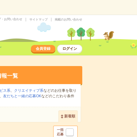
プ・お問い合わせ
サイトマップ
掲載のお問い合わせ
会員登録
ログイン
情報一覧
ビス系
、
クリエイティブ系
などのお仕事を取り
、
友だちと一緒の応募OK
などのこだわり条件
新着順
一括
応募