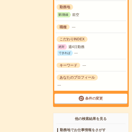
勤務地
前空
駅/路線
職種
---
こだわりINDEX
週4日勤務
絶対
---
できれば
キーワード
---
あなたのプロフィール
---
条件の変更
他の検索結果を見る
勤務地でお仕事情報をさがす