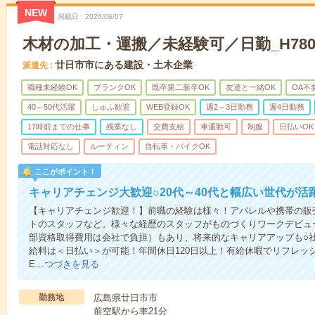
NEW
掲載日
2026/08/07
木材の加工・運搬／未経験可／日勤_H780
廿日市市にある建設・土木企業
派遣先
職種未経験OK
ブランクOK
既卒第二新卒OK
友達と一緒OK
OA不
40～50代活躍
しゅふ歓迎
WEB登録OK
週2～3日勤務
週4日勤務
17時前までの仕事
残業なし
交費支給
車通勤可
制服
日払いOK
電話対応なし
ルーティン
自転車・バイクOK
ここがポイント！
キャリアチェンジ大歓迎○20代～40代と幅広い世代が活
【キャリアチェンジ歓迎！】前職の経験は様々！アパレルや携帯の販
トのスタッフなど。様々な経歴のスタッフがものづくりワークデビュ
部資格取得費用は会社で負担）もあり、将来的なキャリアアップも○
給料は＜日払い＞が可能！年間休日120日以上！有給休暇でリフレッ
E…
つづきを見る
勤務地
広島県廿日市市
前空駅から車21分