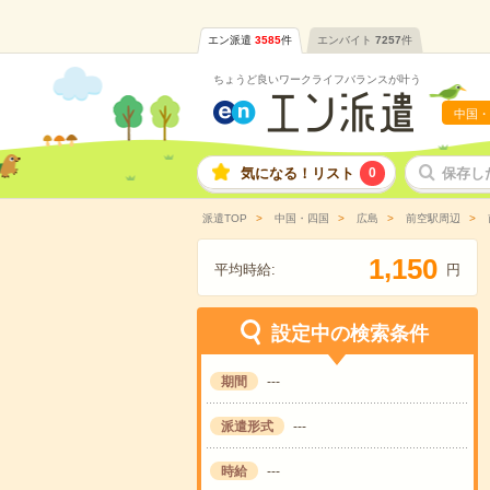
エン派遣
3585
件
エンバイト
7257
件
ちょうど良いワークライフバランスが叶う
中国・
気になる！リスト
0
保存し
派遣TOP
中国・四国
広島
前空駅周辺
,
1
1
5
0
平均時給:
円
設定中の検索条件
期間
---
派遣形式
---
時給
---