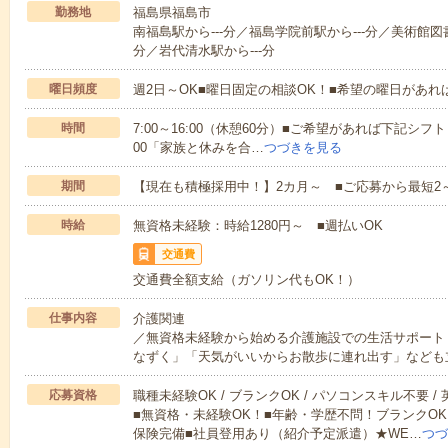
勤務地
福島県福島市
南福島駅から---分／福島学院前駅から---分／美術館図書
分／岩代清水駅から---分
曜日頻度
週2日～OK■曜日固定の相談OK！■希望の曜日があ
時間
7:00～16:00（休憩60分）■ご希望があれば下記シフトもOK
00「家族と休みを合…
つづきを見る
期間
【現在も積極採用中！】2カ月～ ■ご応募から最短2
時給
無資格未経験：時給1280円～ ■週払いOK
交通費
交通費全額支給（ガソリン代もOK！）
仕事内容
介護関連
／無資格未経験から始める介護施設での生活サポート
なずく」「天気がいいからお散歩に連れ出す」なども
応募資格
職種未経験OK / ブランクOK / パソコンスキル不要 /
■無資格・未経験OK！■年齢・学歴不問！ブランクOK
保険完備■社員登用あり（紹介予定派遣）★WE…
つづ