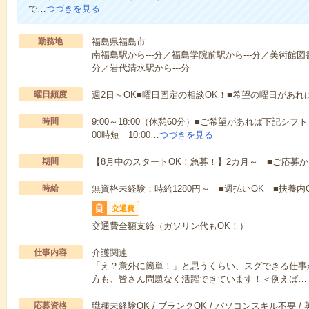
で…
つづきを見る
勤務地
福島県福島市
南福島駅から---分／福島学院前駅から---分／美術館図書
分／岩代清水駅から---分
曜日頻度
週2日～OK■曜日固定の相談OK！■希望の曜日があ
時間
9:00～18:00（休憩60分）■ご希望があれば下記シフトもOK
00時短 10:00…
つづきを見る
期間
【8月中のスタートOK！急募！】2カ月～ ■ご応募
時給
無資格未経験：時給1280円～ ■週払いOK ■扶養内O
交通費
交通費全額支給（ガソリン代もOK！）
仕事内容
介護関連
「え？意外に簡単！」と思うくらい、スグできる仕事
方も、皆さん問題なく活躍できています！＜例えば…
応募資格
職種未経験OK / ブランクOK / パソコンスキル不要 /