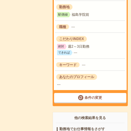
勤務地
福島学院前
駅/路線
職種
---
こだわりINDEX
週2～3日勤務
絶対
---
できれば
キーワード
---
あなたのプロフィール
---
条件の変更
他の検索結果を見る
勤務地でお仕事情報をさがす