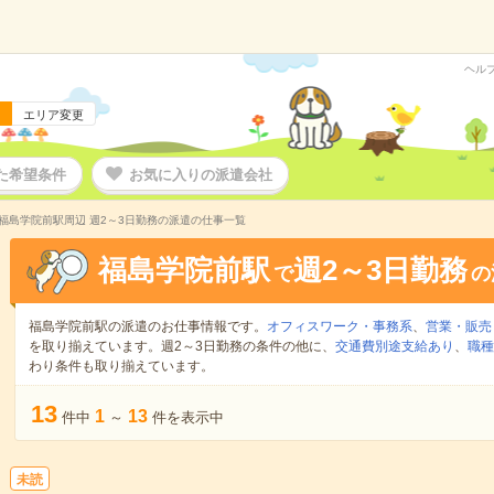
ヘル
エリア変更
た希望条件
お気に入りの派遣会社
福島学院前駅周辺 週2～3日勤務の派遣の仕事一覧
福島学院前駅
週2～3日勤務
で
の
福島学院前駅の派遣のお仕事情報です。
オフィスワーク・事務系
、
営業・販売
を取り揃えています。週2～3日勤務の条件の他に、
交通費別途支給あり
、
職種
わり条件も取り揃えています。
13
1
13
件中
～
件を表示中
未読