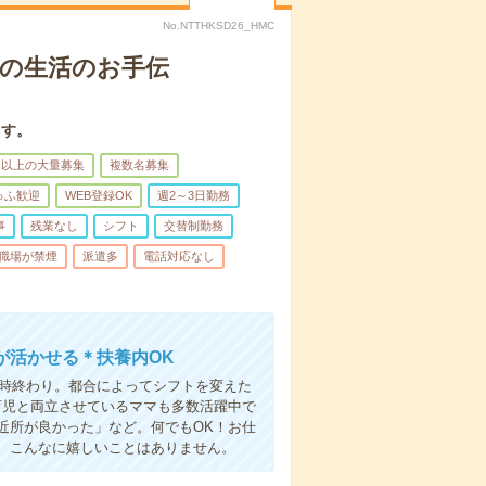
No.NTTHKSD26_HMC
りの生活のお手伝
ます。
名以上の大量募集
複数名募集
ゅふ歓迎
WEB登録OK
週2～3日勤務
事
残業なし
シフト
交替制勤務
職場が禁煙
派遣多
電話対応なし
が活かせる＊扶養内OK
6時終わり。都合によってシフトを変えた
育児と両立させているママも多数活躍中で
近所が良かった」など。何でもOK！お仕
、こんなに嬉しいことはありません。