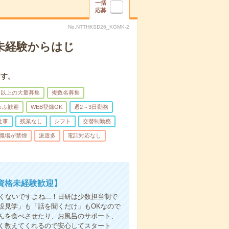
一括
応募
No.NTTHKSD26_KGMK-2
＊未経験からはじ
ます。
名以上の大量募集
複数名募集
ゅふ歓迎
WEB登録OK
週2～3日勤務
仕事
残業なし
シフト
交替制勤務
職場が禁煙
派遣多
電話対応なし
資格未経験歓迎】
ないですよね...！日研は少数担当制で
設見学」も「話を聞くだけ」もOKなので
んを食べさせたり、お風呂のサポート、
く教えてくれるので安心してスタート