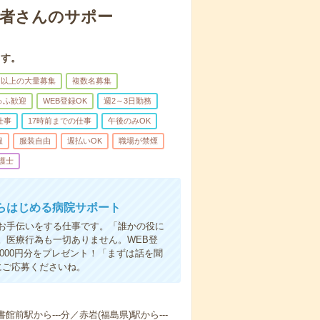
患者さんのサポー
ます。
名以上の大量募集
複数名募集
ゅふ歓迎
WEB登録OK
週2～3日勤務
仕事
17時前までの仕事
午後のみOK
服
服装自由
週払いOK
職場が禁煙
護士
らはじめる病院サポート
お手伝いをする仕事です。「誰かの役に
。医療行為も一切ありません。WEB登
000円分をプレゼント！「まずは話を聞
にご応募くださいね。
館前駅から---分／赤岩(福島県)駅から---