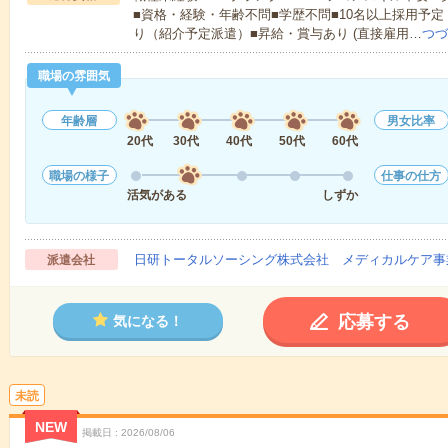
■資格・経験・年齢不問■学歴不問■10名以上採用予定
り（紹介予定派遣）■昇給・賞与あり (直接雇用…
つづ
職場の雰囲気
年齢層
男女比率
20代
30代
40代
50代
60代
職場の様子
仕事の仕方
活気がある
しずか
日研トータルソーシング株式会社 メディカルケア事
派遣会社
応募する
気になる！
未読
NEW
掲載日
2026/08/06