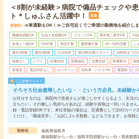
＜8割が未経験＞病院で備品チェックや
ト＊しゅふさん活躍中！
派遣
≪車通勤もOK！≫ご自宅近くでご希望の勤務地を紹介し
派遣先
職種未経験OK
社会人未経験OK
ブランクOK
既卒第二新卒OK
10
友達と一緒OK
OA不要
英語不要
履歴書不要
40～50代活躍
し
週4日勤務
週5日勤務
土日祝休
朝10時以降スタート
16時前までの
残業なし
シフト
扶養控内
医療福祉
交費支給
車通勤可
制
派遣多
電話対応なし
ルーティン
自転車・バイクOK
看護師
介
ここがポイント！
そろそろ社会復帰したいな・・という方必見。未経験か
お任せするのは、病院内で患者さんが過ごしやすくなるよう、生活の
立ちたい」その優しい気持ちがあれば、経験や資格は一切いりません
録・電話登録OKです。来社登録の場合は、交通費としてQUOカード2
くだけ」「職場見学」「お試し2ヶ月勤務」などもできます。お気軽
勤務地
福島県福島市
南福島駅から---分／福島学院前駅から---分／美術館図書