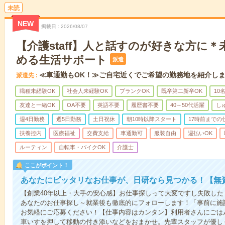
未読
NEW
掲載日
2026/08/07
【介護staff】人と話すのが好きな方に
める生活サポート
派遣
≪車通勤もOK！≫ご自宅近くでご希望の勤務地を紹介し
派遣先
職種未経験OK
社会人未経験OK
ブランクOK
既卒第二新卒OK
10
友達と一緒OK
OA不要
英語不要
履歴書不要
40～50代活躍
し
週4日勤務
週5日勤務
土日祝休
朝10時以降スタート
17時前までの
扶養控内
医療福祉
交費支給
車通勤可
服装自由
週払いOK
ルーティン
自転車・バイクOK
介護士
ここがポイント！
あなたにピッタリなお仕事が、日研なら見つかる！【無
【創業40年以上・大手の安心感】お仕事探しって大変ですし失敗したく
あなたのお仕事探し～就業後も徹底的にフォローします！「事前に施
お気軽にご応募ください！【仕事内容はカンタン】利用者さんにごは
車いすを押して移動の付き添いなどをおまかせ。先輩スタッフが優し