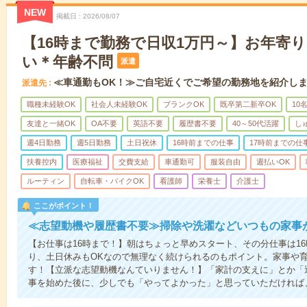
NEW
掲載日
2026/08/07
【16時まで勤務で日収1万円～】お年寄
い＊年齢不問
派遣
≪車通勤もOK！≫ご自宅近くでご希望の勤務地を紹介し
派遣先
職種未経験OK
社会人未経験OK
ブランクOK
既卒第二新卒OK
10
友達と一緒OK
OA不要
英語不要
履歴書不要
40～50代活躍
し
週4日勤務
週5日勤務
土日祝休
16時前までの仕事
17時前までの仕
扶養控内
医療福祉
交費支給
車通勤可
服装自由
週払いOK
ルーティン
自転車・バイクOK
看護師
栄養士
介護士
ここがポイント！
≪志望動機や履歴書不要≫掃除や洗濯などいつもの家事
【お仕事は16時まで！】朝はちょっと早めスタート、その分仕事は1
り、土日休みもOKなので無理なく続けられるのもポイント。家事や
す！【立派な志望動機なんていりません！】「家計の支えに」とか「
事を始めた後に、少しでも「やってよかった」と思っていただければ