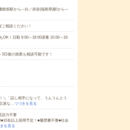
館前駅から---分／赤岩(福島県)駅から---
ればご相談ください！
！日勤 9:00～18:00遅番 10:00～19:
～3日後の就業も相談可能です！
！＼「話し相手になって、うんうんとう
立派な…
つづきを見る
 英語力不要
!■10名以上採用予定！■履歴書不要■社会
きを見る