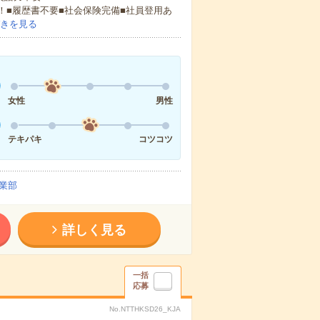
！■履歴書不要■社会保険完備■社員登用あ
きを見る
女性
男性
テキパキ
コツコツ
業部
詳しく見る
一括
応募
No.NTTHKSD26_KJA