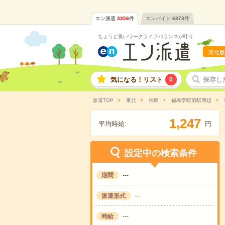
エン派遣
3356
件
エンバイト
6373
件
ちょうど良いワークライフバランスが叶う
東北版
気になる！リスト
0
保存し
派遣TOP
東北
福島
福島学院前駅周辺
,
1
2
4
7
平均時給:
円
設定中の検索条件
期間
---
派遣形式
---
時給
---