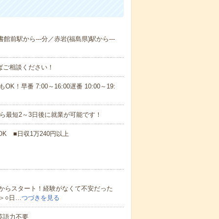
館前駅から---分／赤岩(福島県)駅から---
ればご相談ください！
！早番 7:00～16:00遅番 10:00～19:
から最短2～3日後に就業が可能です！
K ■日収1万240円以上
からスタート！経験がなくて不安だった
＞○日…
つづきを見る
 英語力不要