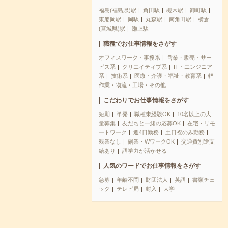
福島(福島県)駅
角田駅
槻木駅
卸町駅
東船岡駅
岡駅
丸森駅
南角田駅
横倉
(宮城県)駅
瀬上駅
職種でお仕事情報をさがす
オフィスワーク・事務系
営業・販売・サー
ビス系
クリエイティブ系
IT・エンジニア
系
技術系
医療・介護・福祉・教育系
軽
作業・物流・工場・その他
こだわりでお仕事情報をさがす
短期
単発
職種未経験OK
10名以上の大
量募集
友だちと一緒の応募OK
在宅・リモ
ートワーク
週4日勤務
土日祝のみ勤務
残業なし
副業・WワークOK
交通費別途支
給あり
語学力が活かせる
人気のワードでお仕事情報をさがす
急募
年齢不問
財団法人
英語
書類チェ
ック
テレビ局
封入
大学