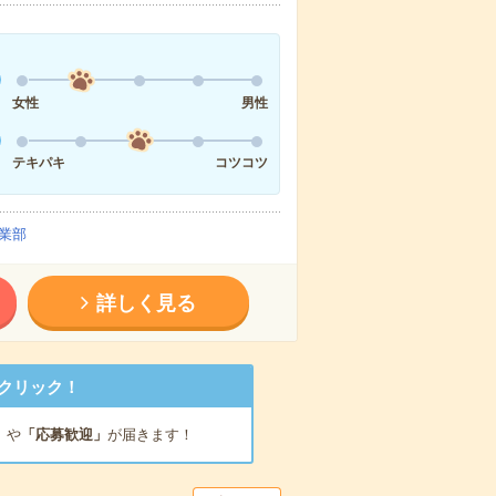
女性
男性
テキパキ
コツコツ
業部
詳しく見る
クリック！
」
や
「応募歓迎」
が届きます！