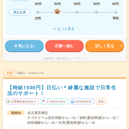
20代
30代
40代
50代
60代
男女比率
女性
男性
もっと見る
気になる!
応募へ進む
詳しく見る
派遣会社
株式会社ニッソーネット
未読
掲載日
2026/07/30
【時給1500円】日払い＊綺麗な施設で日常生
活のサポート！
交通費別途支給あり
土日祝日が休み
WEB登録OK
派遣
名古屋市東区
勤務地
ナゴヤドーム前矢田駅から---分／栄町(愛知県)駅から---分／
砂田橋駅から---分／矢田(愛知県)駅から---分