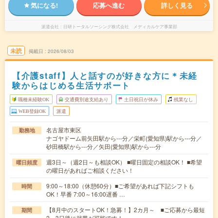
気になる!
応募へ進む
詳しく見る
派遣会社
日研トータルソーシング株式会社 メディカルケア事業部
未読
掲載日
2026/08/03
【介護staff】人と話すのが好きな方に＊未経
験からはじめる生活サポート
職種未経験OK
交通費別途支給あり
土日祝日が休み
残業なし
WEB登録OK
派遣
名古屋市東区
勤務地
ナゴヤドーム前矢田駅から---分／栄町(愛知県)駅から---分／
砂田橋駅から---分／矢田(愛知県)駅から---分
週3日～（週2日～も相談OK） ■曜日固定の相談OK！ ■希望
曜日頻度
の曜日があればご相談ください！
9:00～18:00（休憩60分）■ご希望があれば下記シフトも
時間
OK！早番 7:00～16:00遅番 …
【8月中のスタートOK！急募！】2カ月～ ■ご応募から最短
期間
2～3日後に就業が可能です！