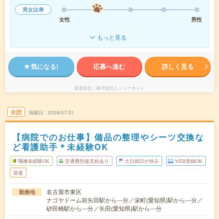
男女比率
女性
男性
もっと見る
気になる!
応募へ進む
詳しく見る
派遣会社
株式会社ニッソーネット
未読
掲載日
2026/07/31
【病院でのお仕事】備品の整理やシーツ交換な
ど看護助手＊未経験OK
職種未経験OK
交通費別途支給あり
土日祝日が休み
WEB登録OK
派遣
名古屋市東区
勤務地
ナゴヤドーム前矢田駅から---分／栄町(愛知県)駅から---分／
砂田橋駅から---分／矢田(愛知県)駅から---分