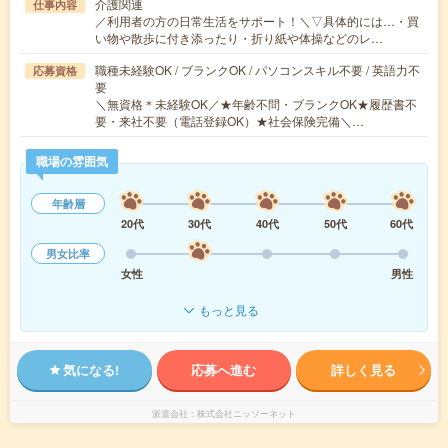
介護関連
仕事内容
／利用者の方の日常生活をサポート！＼▽具体的には…・買
い物や散歩に付き添ったり・折り紙や体操などのレ…
職種未経験OK / ブランクOK / パソコンスキル不要 / 英語力不
応募資格
要
＼無資格＊未経験OK／★年齢不問・ブランクOK★履歴書不
要・来社不要（電話登録OK）★社会保険完備＼…
職場の雰囲気
年齢層
20代
30代
40代
50代
60代
男女比率
女性
男性
もっと見る
気になる!
応募へ進む
詳しく見る
派遣会社
株式会社ニッソーネット