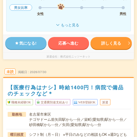
男女比率
女性
男性
もっと見る
気になる!
応募へ進む
詳しく見る
派遣会社
株式会社ニッソーネット
未読
掲載日
2026/07/30
【医療行為はナシ】時給1400円！病院で備品
のチェックなど＊
職種未経験OK
交通費別途支給あり
WEB登録OK
派遣
名古屋市東区
勤務地
ナゴヤドーム前矢田駅から---分／栄町(愛知県)駅から---分／
砂田橋駅から---分／矢田(愛知県)駅から---分
シフト制（月～日） ※平日のみなどの相談もOK ※週3なども
曜日頻度