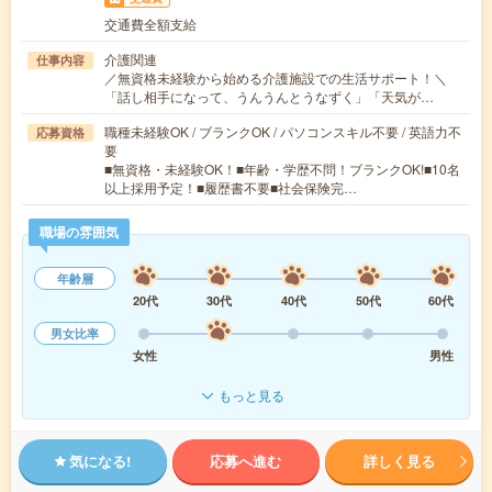
交通費全額支給
介護関連
仕事内容
／無資格未経験から始める介護施設での生活サポート！＼
「話し相手になって、うんうんとうなずく」「天気が…
職種未経験OK / ブランクOK / パソコンスキル不要 / 英語力不
応募資格
要
■無資格・未経験OK！■年齢・学歴不問！ブランクOK!■10名
以上採用予定！■履歴書不要■社会保険完…
職場の雰囲気
年齢層
20代
30代
40代
50代
60代
男女比率
女性
男性
もっと見る
気になる!
応募へ進む
詳しく見る