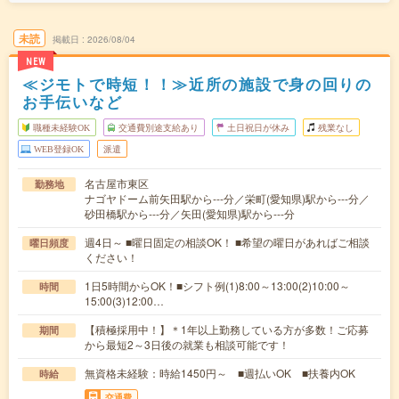
未読
掲載日
2026/08/04
NEW
≪ジモトで時短！！≫近所の施設で身の回りの
お手伝いなど
職種未経験OK
交通費別途支給あり
土日祝日が休み
残業なし
WEB登録OK
派遣
名古屋市東区
勤務地
ナゴヤドーム前矢田駅から---分／栄町(愛知県)駅から---分／
砂田橋駅から---分／矢田(愛知県)駅から---分
週4日～ ■曜日固定の相談OK！ ■希望の曜日があればご相談
曜日頻度
ください！
1日5時間からOK！■シフト例(1)8:00～13:00(2)10:00～
時間
15:00(3)12:00…
【積極採用中！】＊1年以上勤務している方が多数！ご応募
期間
から最短2～3日後の就業も相談可能です！
無資格未経験：時給1450円～ ■週払いOK ■扶養内OK
時給
交通費