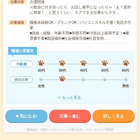
介護関連
仕事内容
≪散歩に付き添ったり、お話し相手になったり≫「え？意外
に簡単！」と思うくらい、スグできる仕事からスタ…
職種未経験OK / ブランクOK / パソコンスキル不要 / 英語力不
応募資格
要
■資格・経験・年齢不問■学歴不問■10名以上採用予定！■履
歴書不要■面談確約■社会保険完備■社員登用…
職場の雰囲気
年齢層
20代
30代
40代
50代
60代
男女比率
女性
男性
もっと見る
気になる!
応募へ進む
詳しく見る
派遣会社
日研トータルソーシング株式会社 メディカルケア事業部