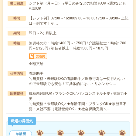
シフト制（月～日） ※平日のみなどの相談もOK ※週3なども
曜日頻度
相談OK
【シフト例】07:00～16:0009:00～18:0017:00～09:00※ 上記
時間
は一例です！そ…
即日～2ヶ月以上
期間
無資格の方：時給1400円～1750円 / 介護福祉士：時給1700
時給
円～2125円 / 初任者以上：時給1500円～1875円
交通費
全額支給
看護助手
仕事内容
＼無資格・未経験OKの看護助手／医療行為は一切行わない
ので未経験でも安心！▽具体的には…・リネンやシ…
職種未経験OK / ブランクOK / パソコンスキル不要 / 英語力不
応募資格
要
＼無資格＊未経験OK／★年齢不問・ブランクOK★履歴書不
要・来社不要（電話登録OK）★社会保険完備＼…
職場の雰囲気
年齢層