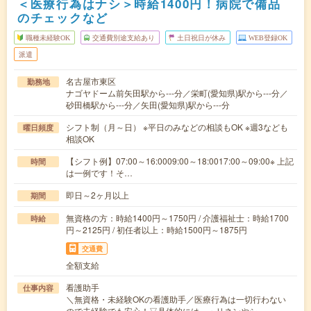
＜医療行為はナシ＞時給1400円！病院で備品
のチェックなど
職種未経験OK
交通費別途支給あり
土日祝日が休み
WEB登録OK
派遣
名古屋市東区
勤務地
ナゴヤドーム前矢田駅から---分／栄町(愛知県)駅から---分／
砂田橋駅から---分／矢田(愛知県)駅から---分
シフト制（月～日） ※平日のみなどの相談もOK ※週3なども
曜日頻度
相談OK
【シフト例】07:00～16:0009:00～18:0017:00～09:00※ 上記
時間
は一例です！そ…
即日～2ヶ月以上
期間
無資格の方：時給1400円～1750円 / 介護福祉士：時給1700
時給
円～2125円 / 初任者以上：時給1500円～1875円
交通費
全額支給
看護助手
仕事内容
＼無資格・未経験OKの看護助手／医療行為は一切行わない
ので未経験でも安心！▽具体的には…・リネンやシ…