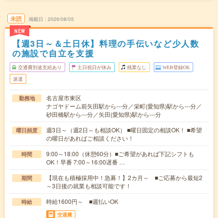
未読
掲載日
2026/08/05
NEW
【週3日～＆土日休】料理の手伝いなど少人数
の施設で自立を支援
交通費別途支給あり
土日祝日が休み
残業なし
WEB登録OK
派遣
名古屋市東区
勤務地
ナゴヤドーム前矢田駅から---分／栄町(愛知県)駅から---分／
砂田橋駅から---分／矢田(愛知県)駅から---分
週3日～（週2日～も相談OK） ■曜日固定の相談OK！ ■希望
曜日頻度
の曜日があればご相談ください！
9:00～18:00（休憩60分）■ご希望があれば下記シフトも
時間
OK！早番 7:00～16:00遅番 …
【現在も積極採用中！急募！】2カ月～ ■ご応募から最短2
期間
～3日後の就業も相談可能です！
時給1600円～ ■週払いOK
時給
交通費