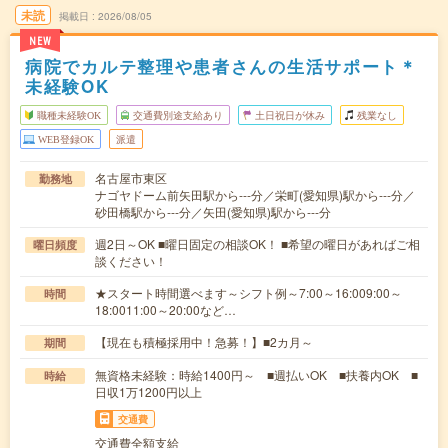
未読
掲載日
2026/08/05
NEW
病院でカルテ整理や患者さんの生活サポート＊
未経験OK
職種未経験OK
交通費別途支給あり
土日祝日が休み
残業なし
WEB登録OK
派遣
名古屋市東区
勤務地
ナゴヤドーム前矢田駅から---分／栄町(愛知県)駅から---分／
砂田橋駅から---分／矢田(愛知県)駅から---分
週2日～OK ■曜日固定の相談OK！ ■希望の曜日があればご相
曜日頻度
談ください！
★スタート時間選べます～シフト例～7:00～16:009:00～
時間
18:0011:00～20:00など…
【現在も積極採用中！急募！】■2カ月～
期間
無資格未経験：時給1400円～ ■週払いOK ■扶養内OK ■
時給
日収1万1200円以上
交通費
交通費全額支給