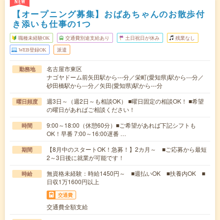
NEW
【オープニング募集】おばあちゃんのお散歩付
き添いも仕事の1つ
職種未経験OK
交通費別途支給あり
土日祝日が休み
残業なし
WEB登録OK
派遣
名古屋市東区
勤務地
ナゴヤドーム前矢田駅から---分／栄町(愛知県)駅から---分／
砂田橋駅から---分／矢田(愛知県)駅から---分
週3日～（週2日～も相談OK） ■曜日固定の相談OK！ ■希望
曜日頻度
の曜日があればご相談ください！
9:00～18:00（休憩60分）■ご希望があれば下記シフトも
時間
OK！早番 7:00～16:00遅番 …
【8月中のスタートOK！急募！】2カ月～ ■ご応募から最短
期間
2～3日後に就業が可能です！
無資格未経験：時給1450円～ ■週払いOK ■扶養内OK ■
時給
日収1万1600円以上
交通費
交通費全額支給