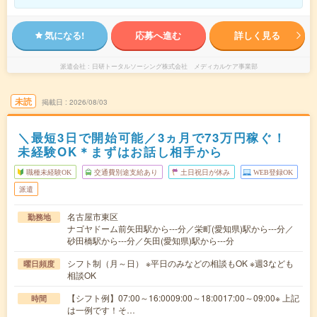
気になる!
応募へ進む
詳しく見る
派遣会社
日研トータルソーシング株式会社 メディカルケア事業部
未読
掲載日
2026/08/03
＼最短3日で開始可能／3ヵ月で73万円稼ぐ！
未経験OK＊まずはお話し相手から
職種未経験OK
交通費別途支給あり
土日祝日が休み
WEB登録OK
派遣
名古屋市東区
勤務地
ナゴヤドーム前矢田駅から---分／栄町(愛知県)駅から---分／
砂田橋駅から---分／矢田(愛知県)駅から---分
シフト制（月～日） ※平日のみなどの相談もOK ※週3なども
曜日頻度
相談OK
【シフト例】07:00～16:0009:00～18:0017:00～09:00※ 上記
時間
は一例です！そ…