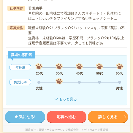
看護助手
仕事内容
▼病院の一般病棟にて看護師さんのサポート！＜具体的に
は…＞〇カルテをファイリングする〇チェックシート…
職種未経験OK / ブランクOK / パソコンスキル不要 / 英語力不
応募資格
要
無資格・未経験OK年齢・学歴不問 ブランクOK★10名以上
採用予定履歴書は不要です。少しでも興味があ…
職場の雰囲気
年齢層
20代
30代
40代
50代
60代
男女比率
女性
男性
もっと見る
気になる!
応募へ進む
詳しく見る
派遣会社
日研トータルソーシング株式会社 メディカルケア事業部