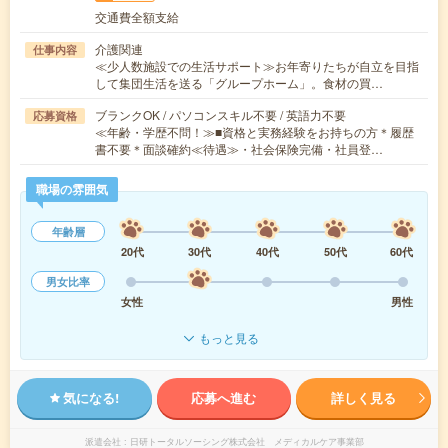
交通費全額支給
介護関連
仕事内容
≪少人数施設での生活サポート≫お年寄りたちが自立を目指
して集団生活を送る「グループホーム」。食材の買…
ブランクOK / パソコンスキル不要 / 英語力不要
応募資格
≪年齢・学歴不問！≫■資格と実務経験をお持ちの方＊履歴
書不要＊面談確約≪待遇≫・社会保険完備・社員登…
職場の雰囲気
年齢層
20代
30代
40代
50代
60代
男女比率
女性
男性
もっと見る
気になる!
応募へ進む
詳しく見る
派遣会社
日研トータルソーシング株式会社 メディカルケア事業部