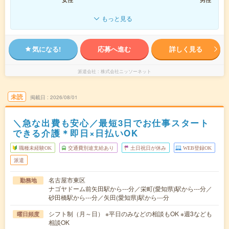
もっと見る
気になる!
応募へ進む
詳しく見る
派遣会社
株式会社ニッソーネット
未読
掲載日
2026/08/01
＼急な出費も安心／最短3日でお仕事スタート
できる介護＊即日×日払いOK
職種未経験OK
交通費別途支給あり
土日祝日が休み
WEB登録OK
派遣
名古屋市東区
勤務地
ナゴヤドーム前矢田駅から---分／栄町(愛知県)駅から---分／
砂田橋駅から---分／矢田(愛知県)駅から---分
シフト制（月～日） ※平日のみなどの相談もOK ※週3なども
曜日頻度
相談OK