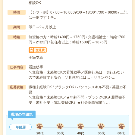
相談OK
【シフト例】07:00～16:0009:00～18:0017:00～09:00※ 上記
時間
は一例です！そ…
即日～2ヶ月以上
期間
無資格の方：時給1400円～1750円 / 介護福祉士：時給1700
時給
円～2125円 / 初任者以上：時給1500円～1875円
交通費
全額支給
看護助手
仕事内容
＼無資格・未経験OKの看護助手／医療行為は一切行わない
ので未経験でも安心！▽具体的には…・リネンやシ…
職種未経験OK / ブランクOK / パソコンスキル不要 / 英語力不
応募資格
要
＼無資格＊未経験OK／★年齢不問・ブランクOK★履歴書不
要・来社不要（電話登録OK）★社会保険完備＼…
職場の雰囲気
年齢層
20代
30代
40代
50代
60代