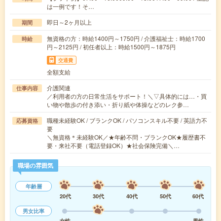
は一例です！そ…
即日～2ヶ月以上
期間
無資格の方：時給1400円～1750円 / 介護福祉士：時給1700
時給
円～2125円 / 初任者以上：時給1500円～1875円
交通費
全額支給
介護関連
仕事内容
／利用者の方の日常生活をサポート！＼▽具体的には…・買
い物や散歩の付き添い・折り紙や体操などのレク参…
職種未経験OK / ブランクOK / パソコンスキル不要 / 英語力不
応募資格
要
＼無資格＊未経験OK／★年齢不問・ブランクOK★履歴書不
要・来社不要（電話登録OK）★社会保険完備＼…
職場の雰囲気
年齢層
20代
30代
40代
50代
60代
男女比率
女性
男性