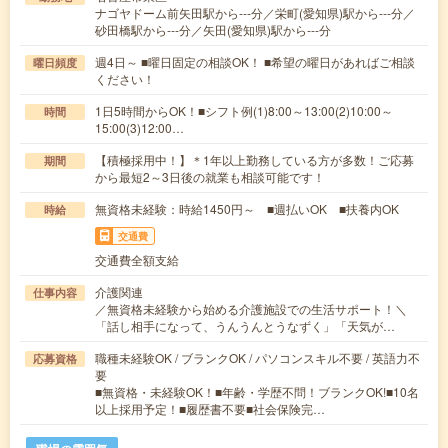
ナゴヤドーム前矢田駅から---分／栄町(愛知県)駅から---分／
砂田橋駅から---分／矢田(愛知県)駅から---分
週4日～ ■曜日固定の相談OK！ ■希望の曜日があればご相談
曜日頻度
ください！
1日5時間からOK！■シフト例(1)8:00～13:00(2)10:00～
時間
15:00(3)12:00…
【積極採用中！】＊1年以上勤務している方が多数！ご応募
期間
から最短2～3日後の就業も相談可能です！
無資格未経験：時給1450円～ ■週払いOK ■扶養内OK
時給
交通費
交通費全額支給
介護関連
仕事内容
／無資格未経験から始める介護施設での生活サポート！＼
「話し相手になって、うんうんとうなずく」「天気が…
職種未経験OK / ブランクOK / パソコンスキル不要 / 英語力不
応募資格
要
■無資格・未経験OK！■年齢・学歴不問！ブランクOK!■10名
以上採用予定！■履歴書不要■社会保険完…