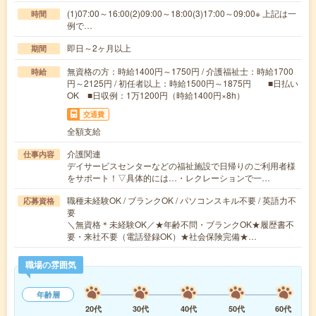
(1)07:00～16:00(2)09:00～18:00(3)17:00～09:00※ 上記は一
時間
例で…
即日～2ヶ月以上
期間
無資格の方：時給1400円～1750円 / 介護福祉士：時給1700
時給
円～2125円 / 初任者以上：時給1500円～1875円 ■日払い
OK ■日収例：1万1200円（時給1400円×8h）
交通費
全額支給
介護関連
仕事内容
デイサービスセンターなどの福祉施設で日帰りのご利用者様
をサポート！▽具体的には…・レクレーションで一…
職種未経験OK / ブランクOK / パソコンスキル不要 / 英語力不
応募資格
要
＼無資格＊未経験OK／★年齢不問・ブランクOK★履歴書不
要・来社不要（電話登録OK）★社会保険完備★…
職場の雰囲気
年齢層
20代
30代
40代
50代
60代