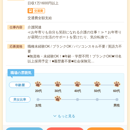
日収1万1600円以上
交通費
交通費全額支給
介護関連
仕事内容
≪お年寄りも自分も笑顔になれる介護の仕事！≫＊お年寄り
が昼間だけ生活のサポートを受けたり、気分転換で…
職種未経験OK / ブランクOK / パソコンスキル不要 / 英語力不
応募資格
要
■無資格・未経験OK！■年齢・学歴不問！ブランクOK!■10名
以上採用予定！■履歴書不要■社会保険完…
職場の雰囲気
年齢層
20代
30代
40代
50代
60代
男女比率
女性
男性
もっと見る