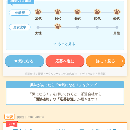
職場の雰囲気
年齢層
20代
30代
40代
50代
60代
男女比率
女性
男性
もっと見る
気になる!
応募へ進む
詳しく見る
派遣会社
日研トータルソーシング株式会社 メディカルケア事業部
興味があったら「★気になる！」をタップ！
「気になる！」を押しておくと、派遣会社から
「面談確約」
や
「応募歓迎」
が届きます！
未読
掲載日
2026/08/06
NEW