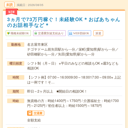
未読
掲載日
2026/08/05
NEW
3ヵ月で73万円稼ぐ！未経験OK＊おばあちゃん
のお話相手など＊
職種未経験OK
交通費別途支給あり
WEB登録OK
派遣
名古屋市東区
勤務地
ナゴヤドーム前矢田駅から---分／栄町(愛知県)駅から---分／
砂田橋駅から---分／矢田(愛知県)駅から---分
シフト制（月～日） ※平日のみなどの相談もOK ※週3なども
曜日頻度
相談OK
【シフト例】07:00～16:0009:00～18:0017:00～09:00※ 上記
時間
は一例です！そ…
即日～2ヶ月以上 ■開始日の相談OK！
期間
無資格の方：時給1400円～1750円 / 介護福祉士：時給1700
時給
円～2125円 / 初任者以上：時給1500円～1875円
交通費
全額支給