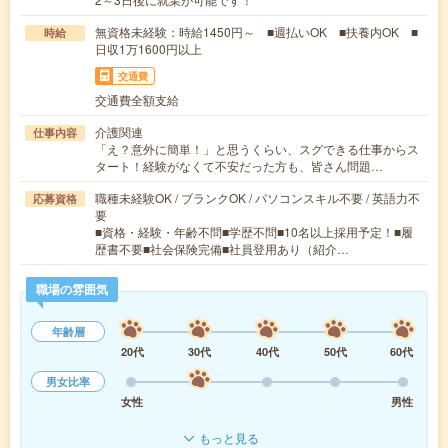
無資格未経験：時給1450円～ ■週払いOK ■扶養内OK ■
時給
日収1万1600円以上
交通費
交通費全額支給
介護関連
仕事内容
「え？意外に簡単！」と思うくらい、スグできる仕事からス
タート！経験がなくて不安だった方も、皆さん問題…
職種未経験OK / ブランクOK / パソコンスキル不要 / 英語力不
応募資格
要
■資格・経験・年齢不問■学歴不問■10名以上採用予定！■履
歴書不要■社会保険完備■社員登用あり（紹介…
職場の雰囲気
年齢層
20代
30代
40代
50代
60代
男女比率
女性
男性
もっと見る