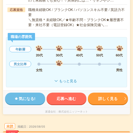
職種未経験OK / ブランクOK / パソコンスキル不要 / 英語力不
応募資格
要
＼無資格＊未経験OK／★年齢不問・ブランクOK★履歴書不
要・来社不要（電話登録OK）★社会保険完備＼…
職場の雰囲気
年齢層
20代
30代
40代
50代
60代
男女比率
女性
男性
もっと見る
気になる!
応募へ進む
詳しく見る
派遣会社
株式会社ニッソーネット
未読
掲載日
2026/08/05