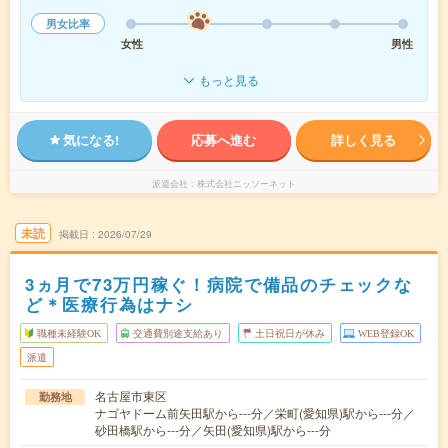
男女比率
女性
男性
もっと見る
気になる!
応募へ進む
詳しく見る
派遣会社
株式会社ニッソーネット
未読
掲載日
2026/07/29
3ヵ月で73万円稼ぐ！病院で備品のチェックな
ど＊医療行為はナシ
職種未経験OK
交通費別途支給あり
土日祝日が休み
WEB登録OK
派遣
名古屋市東区
勤務地
ナゴヤドーム前矢田駅から---分／栄町(愛知県)駅から---分／
砂田橋駅から---分／矢田(愛知県)駅から---分