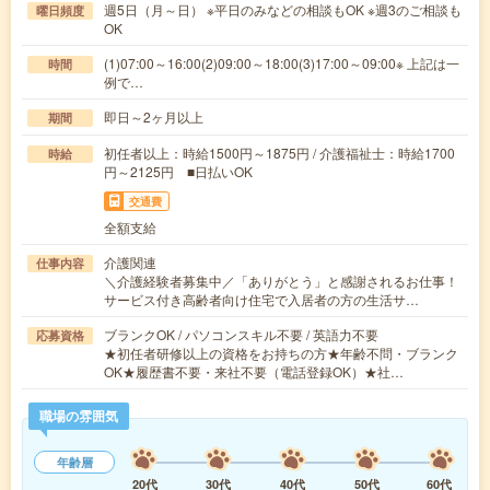
週5日（月～日） ※平日のみなどの相談もOK ※週3のご相談も
曜日頻度
OK
(1)07:00～16:00(2)09:00～18:00(3)17:00～09:00※ 上記は一
時間
例で…
即日～2ヶ月以上
期間
初任者以上：時給1500円～1875円 / 介護福祉士：時給1700
時給
円～2125円 ■日払いOK
交通費
全額支給
介護関連
仕事内容
＼介護経験者募集中／「ありがとう」と感謝されるお仕事！
サービス付き高齢者向け住宅で入居者の方の生活サ…
ブランクOK / パソコンスキル不要 / 英語力不要
応募資格
★初任者研修以上の資格をお持ちの方★年齢不問・ブランク
OK★履歴書不要・来社不要（電話登録OK）★社…
職場の雰囲気
年齢層
20代
30代
40代
50代
60代