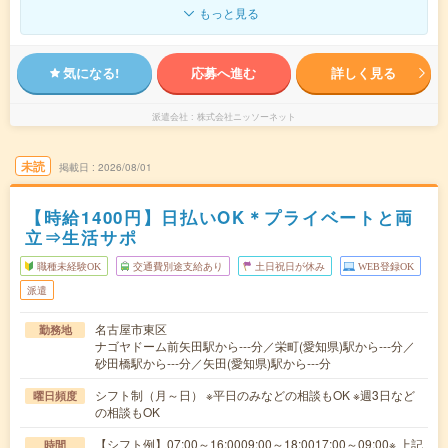
もっと見る
気になる!
応募へ進む
詳しく見る
派遣会社
株式会社ニッソーネット
未読
掲載日
2026/08/01
【時給1400円】日払いOK＊プライベートと両
立⇒生活サポ
職種未経験OK
交通費別途支給あり
土日祝日が休み
WEB登録OK
派遣
名古屋市東区
勤務地
ナゴヤドーム前矢田駅から---分／栄町(愛知県)駅から---分／
砂田橋駅から---分／矢田(愛知県)駅から---分
シフト制（月～日） ※平日のみなどの相談もOK ※週3日など
曜日頻度
の相談もOK
【シフト例】07:00～16:0009:00～18:0017:00～09:00※ 上記
時間