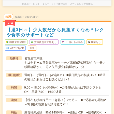
派遣会社
日研トータルソーシング株式会社 メディカルケア事業部
未読
掲載日
2026/08/04
NEW
【週3日～】少人数だから負担すくなめ＊レク
や食事のサポートなど
職種未経験OK
交通費別途支給あり
土日祝日が休み
残業なし
WEB登録OK
派遣
名古屋市東区
勤務地
ナゴヤドーム前矢田駅から---分／栄町(愛知県)駅から---分／
砂田橋駅から---分／矢田(愛知県)駅から---分
週3日～（週2日～も相談OK） ■曜日固定の相談OK！ ■希望
曜日頻度
の曜日があればご相談ください！
9:00～18:00（休憩60分）■ご希望があれば下記シフトも
時間
OK！早番 7:00～16:00遅番 …
【現在も積極採用中！急募！】2カ月～ ■ご応募から最短2
期間
～3日後の就業も相談可能です！
無資格未経験：時給1450円～ ■週払いOK ■扶養内OK ■
時給