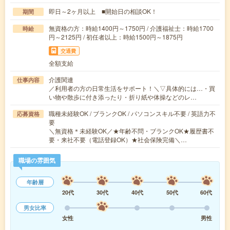
即日～2ヶ月以上 ■開始日の相談OK！
期間
無資格の方：時給1400円～1750円 / 介護福祉士：時給1700
時給
円～2125円 / 初任者以上：時給1500円～1875円
交通費
全額支給
介護関連
仕事内容
／利用者の方の日常生活をサポート！＼▽具体的には…・買
い物や散歩に付き添ったり・折り紙や体操などのレ…
職種未経験OK / ブランクOK / パソコンスキル不要 / 英語力不
応募資格
要
＼無資格＊未経験OK／★年齢不問・ブランクOK★履歴書不
要・来社不要（電話登録OK）★社会保険完備＼…
職場の雰囲気
年齢層
20代
30代
40代
50代
60代
男女比率
女性
男性