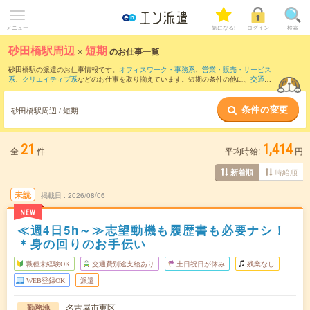
メニュー
気になる!
ログイン
検索
砂田橋駅周辺
×
短期
のお仕事一覧
砂田橋駅の派遣のお仕事情報です。
オフィスワーク・事務系
、
営業・販売・サービス
系
、
クリエイティブ系
などのお仕事を取り揃えています。短期の条件の他に、
交通費
別途支給あり
、
職種未経験OK
、
友だちと一緒の応募OK
などでもお探し頂けます。
条件の変更
砂田橋駅周辺 / 短期
21
1,414
全
件
平均時給:
円
時給順
新着順
未読
掲載日
2026/08/06
NEW
≪週4日5h～≫志望動機も履歴書も必要ナシ！
＊身の回りのお手伝い
職種未経験OK
交通費別途支給あり
土日祝日が休み
残業なし
WEB登録OK
派遣
名古屋市東区
勤務地