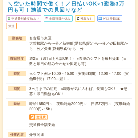
＼空いた時間で働く！／日払いOK×1勤務3万
円も可！施設での見回りなど
交通費別途支給あり
土日祝日が休み
残業なし
WEB登録OK
派遣
名古屋市東区
勤務地
大曽根駅から---分／新栄町(愛知県)駅から---分／砂田橋駅か
ら---分／矢田(愛知県)駅から---分
週2日（週1日も相談OK！） ※希望のシフトを毎月提出（日
曜日頻度
数と曜日の組み合わせや固定も可）
≪シフト例≫10:00～15:00（実働5時間）12:00～17:00（実
時間
働5時間）17:00～翌1…
3ヵ月までの短期 ※職場が気に入れば、長期もOK！ ★急
期間
募！即日勤務もOK！
時給1650円～ 夜勤時給2000円～ 日収3万円～（夜勤時給
時給
2000円×15h）
交通費
交通費全額支給
介護関連
仕事内容