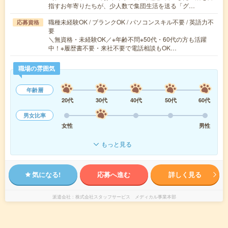
指すお年寄りたちが、少人数で集団生活を送る「グ…
職種未経験OK / ブランクOK / パソコンスキル不要 / 英語力不
応募資格
要
＼無資格・未経験OK／※年齢不問※50代・60代の方も活躍
中！※履歴書不要・来社不要で電話相談もOK…
職場の雰囲気
年齢層
20代
30代
40代
50代
60代
男女比率
女性
男性
もっと見る
気になる!
応募へ進む
詳しく見る
派遣会社
株式会社スタッフサービス メディカル事業本部