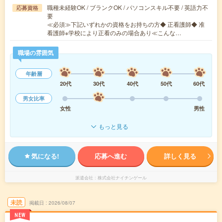
職種未経験OK / ブランクOK / パソコンスキル不要 / 英語力不
応募資格
要
≪必須≫下記いずれかの資格をお持ちの方◆ 正看護師◆ 准
看護師※学校により正看のみの場合あり≪こんな…
職場の雰囲気
年齢層
20代
30代
40代
50代
60代
男女比率
女性
男性
もっと見る
気になる!
応募へ進む
詳しく見る
派遣会社
株式会社ナイチンゲール
未読
掲載日
2026/08/07
NEW