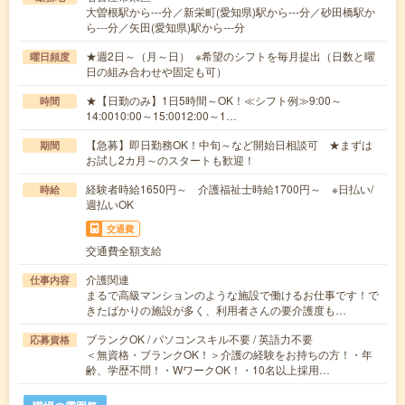
大曽根駅から---分／新栄町(愛知県)駅から---分／砂田橋駅か
ら---分／矢田(愛知県)駅から---分
★週2日～（月～日） ※希望のシフトを毎月提出（日数と曜
曜日頻度
日の組み合わせや固定も可）
★【日勤のみ】1日5時間～OK！≪シフト例≫9:00～
時間
14:0010:00～15:0012:00～1…
【急募】即日勤務OK！中旬～など開始日相談可 ★まずは
期間
お試し2カ月～のスタートも歓迎！
経験者時給1650円～ 介護福祉士時給1700円～ ※日払い/
時給
週払いOK
交通費
交通費全額支給
介護関連
仕事内容
まるで高級マンションのような施設で働けるお仕事です！で
きたばかりの施設が多く、利用者さんの要介護度も…
ブランクOK / パソコンスキル不要 / 英語力不要
応募資格
＜無資格・ブランクOK！＞介護の経験をお持ちの方！・年
齢、学歴不問！・WワークOK！・10名以上採用…