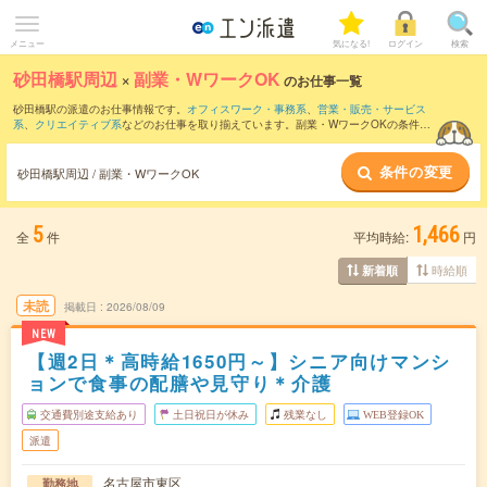
メニュー
気になる!
ログイン
検索
砂田橋駅周辺
×
副業・WワークOK
のお仕事一覧
砂田橋駅の派遣のお仕事情報です。
オフィスワーク・事務系
、
営業・販売・サービス
系
、
クリエイティブ系
などのお仕事を取り揃えています。副業・WワークOKの条件の
他に、
交通費別途支給あり
、
職種未経験OK
、
友だちと一緒の応募OK
などのこだわり
条件も取り揃えています。
条件の変更
砂田橋駅周辺 / 副業・WワークOK
5
1,466
全
件
平均時給:
円
時給順
新着順
未読
掲載日
2026/08/09
NEW
【週2日＊高時給1650円～】シニア向けマンシ
ョンで食事の配膳や見守り＊介護
交通費別途支給あり
土日祝日が休み
残業なし
WEB登録OK
派遣
名古屋市東区
勤務地