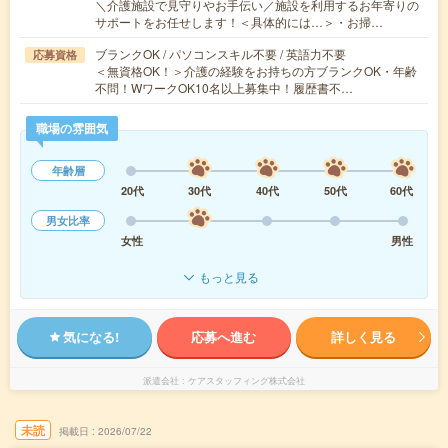
＼介護施設で見守りやお手伝い／施設を利用するお年寄りの
サポートをお任せします！＜具体的には…＞・お掃…
ブランクOK / パソコンスキル不要 / 英語力不要
応募資格
＜無資格OK！＞介護の経験をお持ちの方ブランクOK・年齢
不問！WワークOK10名以上募集中！履歴書不…
職場の雰囲気
年齢層
20代
30代
40代
50代
60代
男女比率
女性
男性
もっと見る
気になる!
応募へ進む
詳しく見る
派遣会社
ケアスタッフィング株式会社
未読
掲載日
2026/07/22