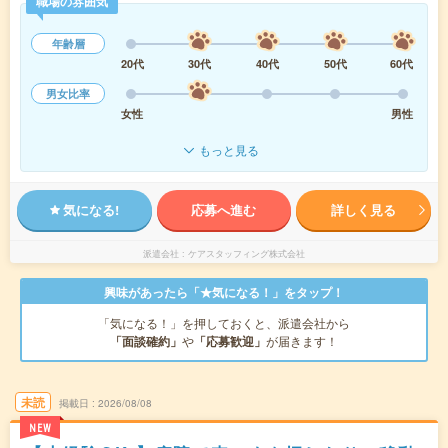
職場の雰囲気
年齢層
20代
30代
40代
50代
60代
男女比率
女性
男性
もっと見る
気になる!
応募へ進む
詳しく見る
派遣会社
ケアスタッフィング株式会社
興味があったら「★気になる！」をタップ！
「気になる！」を押しておくと、派遣会社から
「面談確約」
や
「応募歓迎」
が届きます！
未読
掲載日
2026/08/08
NEW