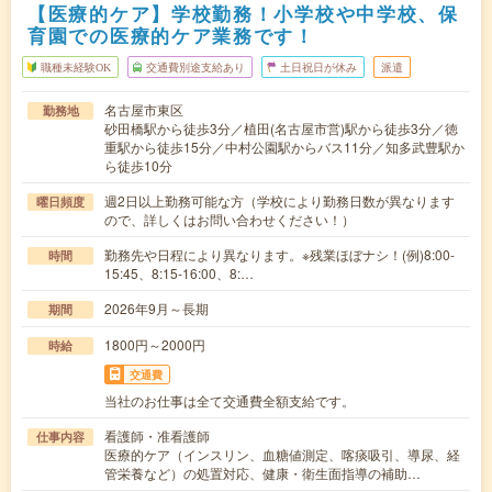
【医療的ケア】学校勤務！小学校や中学校、保
育園での医療的ケア業務です！
職種未経験OK
交通費別途支給あり
土日祝日が休み
派遣
名古屋市東区
勤務地
砂田橋駅から徒歩3分／植田(名古屋市営)駅から徒歩3分／徳
重駅から徒歩15分／中村公園駅からバス11分／知多武豊駅か
ら徒歩10分
週2日以上勤務可能な方（学校により勤務日数が異なります
曜日頻度
ので、詳しくはお問い合わせください！）
勤務先や日程により異なります。※残業ほぼナシ！(例)8:00-
時間
15:45、8:15-16:00、8:…
2026年9月～長期
期間
1800円～2000円
時給
交通費
当社のお仕事は全て交通費全額支給です。
看護師・准看護師
仕事内容
医療的ケア（インスリン、血糖値測定、喀痰吸引、導尿、経
管栄養など）の処置対応、健康・衛生面指導の補助…