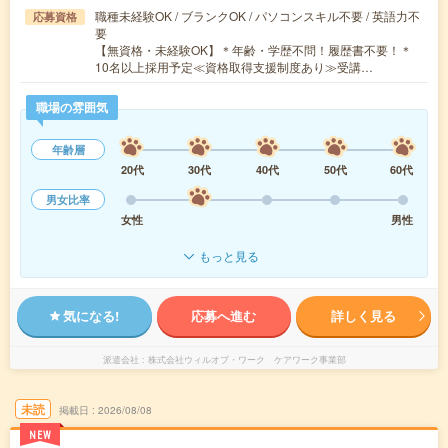
職種未経験OK / ブランクOK / パソコンスキル不要 / 英語力不
応募資格
要
【無資格・未経験OK】＊年齢・学歴不問！履歴書不要！＊
10名以上採用予定≪資格取得支援制度あり≫受講…
職場の雰囲気
年齢層
20代
30代
40代
50代
60代
男女比率
女性
男性
もっと見る
気になる!
応募へ進む
詳しく見る
派遣会社
株式会社ウィルオブ・ワーク ケアワーク事業部
未読
掲載日
2026/08/08
NEW