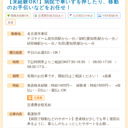
【未経験OK!】病院で車いすを押したり、移動
のお手伝いなどをお任せ！
職種未経験OK
交通費別途支給あり
土日祝日が休み
WEB登録OK
派遣
名古屋市東区
勤務地
ナゴヤドーム前矢田駅から---分／栄町(愛知県)駅から---分／
砂田橋駅から---分／矢田(愛知県)駅から---分
平日のみ週3日～OK！
曜日頻度
下記時間帯よりご相談OK07:30-16:30 / 08:00-17:00 /
時間
08:30-17:3…
長期のお仕事です。開始日はご相談ください！ ※急募
期間
無資格未経験：時給1400円～ 経験者：時給1600円～ ※前
時給
払い・日払い・週払いOK
交通費
交通費全額支給
看護助手
仕事内容
【病院で移動などのサポート】患者様が少しでも早く退院出
来るように、暮らしのちょっとしたサポートをお願…