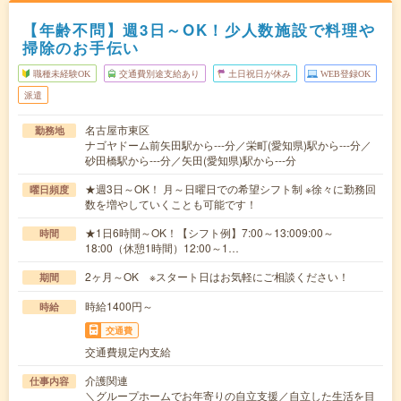
【年齢不問】週3日～OK！少人数施設で料理や
掃除のお手伝い
職種未経験OK
交通費別途支給あり
土日祝日が休み
WEB登録OK
派遣
名古屋市東区
勤務地
ナゴヤドーム前矢田駅から---分／栄町(愛知県)駅から---分／
砂田橋駅から---分／矢田(愛知県)駅から---分
★週3日～OK！ 月～日曜日での希望シフト制 ※徐々に勤務回
曜日頻度
数を増やしていくことも可能です！
★1日6時間～OK！【シフト例】7:00～13:009:00～
時間
18:00（休憩1時間）12:00～1…
2ヶ月～OK ※スタート日はお気軽にご相談ください！
期間
時給1400円～
時給
交通費
交通費規定内支給
介護関連
仕事内容
＼グループホームでお年寄りの自立支援／自立した生活を目