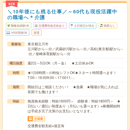
NEW
＼10年後にも残る仕事／～60代も現役活躍中
の職場へ＊介護
職種未経験OK
交通費別途支給あり
土日祝日が休み
残業なし
WEB登録OK
派遣
東京都立川市
勤務地
立川駅から---分／武蔵砂川駅から---分／高松(東京都)駅から--
-分／柴崎体育館駅から---分
週2日～5日OK（月～金） ★土日休みOK
曜日頻度
★1日6時間～の時短シフトOK★スタート時間選べます！
時間
7:00～16:009:00～17:0011:…
開始日はご相談ください！ ★急募 ★職場が気に入れば、
期間
長期でも働けます！
無資格未経験：時給1600円～ 経験者：時給1800円～ ★
時給
日払い／週払い制度あり（月払いも選べます）※稼働開始時
は手続き完了次第のお支払いとなります。
交通費
交通費全額支給※規定有