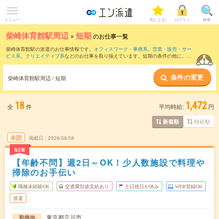
メニュー
気になる!
ログイン
検索
柴崎体育館駅周辺
×
短期
のお仕事一覧
柴崎体育館駅の派遣のお仕事情報です。
オフィスワーク・事務系
、
営業・販売・サー
ビス系
、
クリエイティブ系
などのお仕事を取り揃えています。短期の条件の他に、
交
通費別途支給あり
、
職種未経験OK
、
友だちと一緒の応募OK
などでもお探し頂けま
す。
条件の変更
柴崎体育館駅周辺 / 短期
18
1,472
全
件
平均時給:
円
時給順
新着順
未読
掲載日
2026/08/08
NEW
【年齢不問】週2日～OK！少人数施設で料理や
掃除のお手伝い
職種未経験OK
交通費別途支給あり
土日祝日が休み
WEB登録OK
派遣
東京都立川市
勤務地