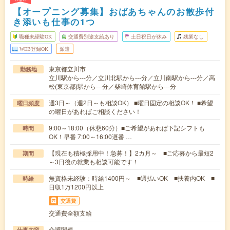
【オープニング募集】おばあちゃんのお散歩付
き添いも仕事の1つ
職種未経験OK
交通費別途支給あり
土日祝日が休み
残業なし
WEB登録OK
派遣
東京都立川市
勤務地
立川駅から---分／立川北駅から---分／立川南駅から---分／高
松(東京都)駅から---分／柴崎体育館駅から---分
週3日～（週2日～も相談OK） ■曜日固定の相談OK！ ■希望
曜日頻度
の曜日があればご相談ください！
9:00～18:00（休憩60分）■ご希望があれば下記シフトも
時間
OK！早番 7:00～16:00遅番 …
【現在も積極採用中！急募！】2カ月～ ■ご応募から最短2
期間
～3日後の就業も相談可能です！
無資格未経験：時給1400円～ ■週払いOK ■扶養内OK ■
時給
日収1万1200円以上
交通費
交通費全額支給
介護関連
仕事内容