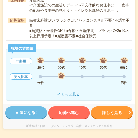
≪介護施設での生活サポート≫▽具体的なお仕事は…・食事
の配膳や食事中の見守り・トイレやお風呂のサポー…
職種未経験OK / ブランクOK / パソコンスキル不要 / 英語力不
応募資格
要
■無資格・未経験OK！■年齢・学歴不問！ブランクOK!■10名
以上採用予定！■履歴書不要■社会保険完…
職場の雰囲気
年齢層
20代
30代
40代
50代
60代
男女比率
女性
男性
もっと見る
気になる!
応募へ進む
詳しく見る
派遣会社
日研トータルソーシング株式会社 メディカルケア事業部