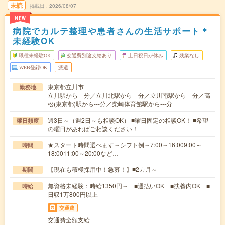
未読
掲載日
2026/08/07
NEW
病院でカルテ整理や患者さんの生活サポート＊
未経験OK
職種未経験OK
交通費別途支給あり
土日祝日が休み
残業なし
WEB登録OK
派遣
東京都立川市
勤務地
立川駅から---分／立川北駅から---分／立川南駅から---分／高
松(東京都)駅から---分／柴崎体育館駅から---分
週3日～（週2日～も相談OK） ■曜日固定の相談OK！ ■希望
曜日頻度
の曜日があればご相談ください！
★スタート時間選べます～シフト例～7:00～16:009:00～
時間
18:0011:00～20:00など…
【現在も積極採用中！急募！】■2カ月～
期間
無資格未経験：時給1350円～ ■週払いOK ■扶養内OK ■
時給
日収1万800円以上
交通費
交通費全額支給