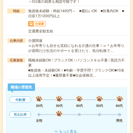
～3日後の就業も相談可能です！
無資格未経験：時給1400円～ ■週払いOK ■扶養内OK ■
時給
日収1万1200円以上
交通費
交通費全額支給
介護関連
仕事内容
≪お年寄りも自分も笑顔になれる介護の仕事！≫＊お年寄り
が昼間だけ生活のサポートを受けたり、気分転換で…
職種未経験OK / ブランクOK / パソコンスキル不要 / 英語力不
応募資格
要
■無資格・未経験OK！■年齢・学歴不問！ブランクOK!■10名
以上採用予定！■履歴書不要■社会保険完…
職場の雰囲気
年齢層
20代
30代
40代
50代
60代
男女比率
女性
男性
もっと見る