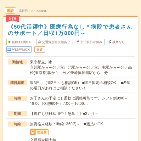
未読
掲載日
2026/08/07
NEW
《50代活躍中》医療行為なし＊病院で患者さん
のサポート／日収1万800円～
職種未経験OK
交通費別途支給あり
土日祝日が休み
残業なし
WEB登録OK
派遣
東京都立川市
勤務地
立川駅から---分／立川北駅から---分／立川南駅から---分／高
松(東京都)駅から---分／柴崎体育館駅から---分
週3日～（週2日～も相談OK） ■曜日固定の相談OK！ ■希望
曜日頻度
の曜日があればご相談ください！
お子さんの予定にも柔軟に調整可能です。シフト例9:00～
時間
18:00（休憩60分）7:00～16:00…
【現在も積極採用中！急募！】■2カ月～
期間
無資格未経験：時給1350円～ ■週払いOK
時給
交通費
交通費全額支給