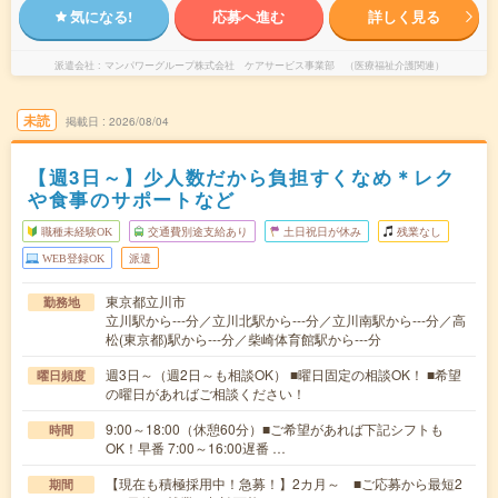
気になる!
応募へ進む
詳しく見る
派遣会社
マンパワーグループ株式会社 ケアサービス事業部 （医療福祉介護関連）
未読
掲載日
2026/08/04
【週3日～】少人数だから負担すくなめ＊レク
や食事のサポートなど
職種未経験OK
交通費別途支給あり
土日祝日が休み
残業なし
WEB登録OK
派遣
東京都立川市
勤務地
立川駅から---分／立川北駅から---分／立川南駅から---分／高
松(東京都)駅から---分／柴崎体育館駅から---分
週3日～（週2日～も相談OK） ■曜日固定の相談OK！ ■希望
曜日頻度
の曜日があればご相談ください！
9:00～18:00（休憩60分）■ご希望があれば下記シフトも
時間
OK！早番 7:00～16:00遅番 …
【現在も積極採用中！急募！】2カ月～ ■ご応募から最短2
期間