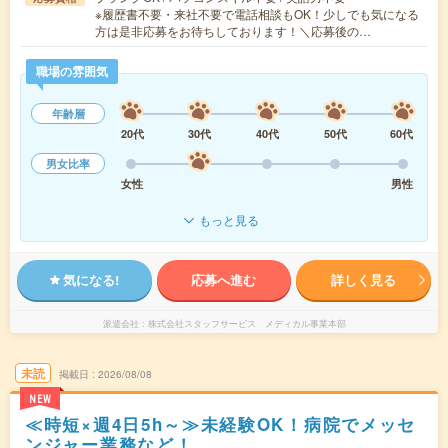
※履歴書不要・来社不要で電話相談もOK！少しでも気になる
方は是非応募をお待ちしております！＼応募後の…
職場の雰囲気
年齢層
20代
30代
40代
50代
60代
男女比率
女性
男性
もっと見る
気になる!
応募へ進む
詳しく見る
派遣会社
株式会社スタッフサービス メディカル事業本部
未読
掲載日
2026/08/08
NEW
≪時短×週4日5h～≫未経験OK！病院でメッセ
ンジャー業務など！