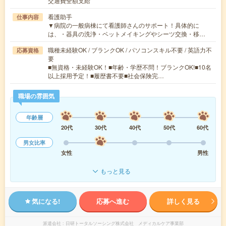
交通費全額支給
看護助手
仕事内容
▼病院の一般病棟にて看護師さんのサポート！具体的に
は、・器具の洗浄・ベットメイキングやシーツ交換・移…
職種未経験OK / ブランクOK / パソコンスキル不要 / 英語力不
応募資格
要
■無資格・未経験OK！■年齢・学歴不問！ブランクOK!■10名
以上採用予定！■履歴書不要■社会保険完…
職場の雰囲気
年齢層
20代
30代
40代
50代
60代
男女比率
女性
男性
もっと見る
気になる!
応募へ進む
詳しく見る
派遣会社
日研トータルソーシング株式会社 メディカルケア事業部