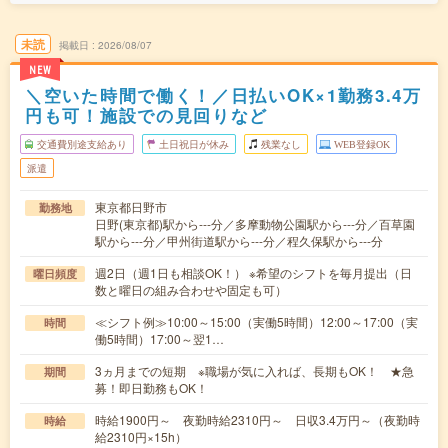
未読
掲載日
2026/08/07
NEW
＼空いた時間で働く！／日払いOK×1勤務3.4万
円も可！施設での見回りなど
交通費別途支給あり
土日祝日が休み
残業なし
WEB登録OK
派遣
東京都日野市
勤務地
日野(東京都)駅から---分／多摩動物公園駅から---分／百草園
駅から---分／甲州街道駅から---分／程久保駅から---分
週2日（週1日も相談OK！） ※希望のシフトを毎月提出（日
曜日頻度
数と曜日の組み合わせや固定も可）
≪シフト例≫10:00～15:00（実働5時間）12:00～17:00（実
時間
働5時間）17:00～翌1…
3ヵ月までの短期 ※職場が気に入れば、長期もOK！ ★急
期間
募！即日勤務もOK！
時給1900円～ 夜勤時給2310円～ 日収3.4万円～（夜勤時
時給
給2310円×15h）