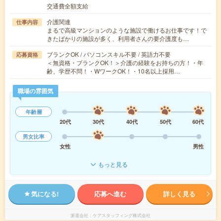
交通費全額支給
介護関連
仕事内容
まるで高級マンションのような施設で働けるお仕事です！で
きたばかりの施設が多く、利用者さんの要介護度も…
ブランクOK / パソコンスキル不要 / 英語力不要
応募資格
＜無資格・ブランクOK！＞介護の経験をお持ちの方！・年
齢、学歴不問！・WワークOK！・10名以上採用…
職場の雰囲気
年齢層
20代
30代
40代
50代
60代
男女比率
女性
男性
もっと見る
気になる!
応募へ進む
詳しく見る
派遣会社
ケアスタッフィング株式会社