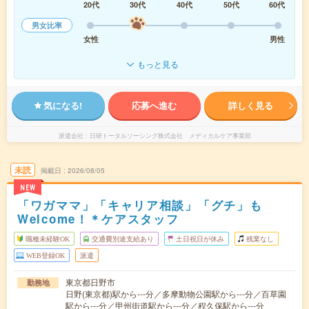
20代
30代
40代
50代
60代
男女比率
女性
男性
もっと見る
気になる!
応募へ進む
詳しく見る
派遣会社
日研トータルソーシング株式会社 メディカルケア事業部
未読
掲載日
2026/08/05
NEW
「ワガママ」「キャリア相談」「グチ」も
Welcome！＊ケアスタッフ
職種未経験OK
交通費別途支給あり
土日祝日が休み
残業なし
WEB登録OK
派遣
東京都日野市
勤務地
日野(東京都)駅から---分／多摩動物公園駅から---分／百草園
駅から---分／甲州街道駅から---分／程久保駅から---分