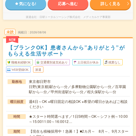
気になる!
応募へ進む
詳しく見る
派遣会社
日研トータルソーシング株式会社 メディカルケア事業部
未読
掲載日
2026/08/06
NEW
【ブランクOK】患者さんから”ありがとう”が
もらえる生活サポート
職種未経験OK
交通費別途支給あり
土日祝日が休み
残業なし
WEB登録OK
派遣
東京都日野市
勤務地
日野(東京都)駅から---分／多摩動物公園駅から---分／百草園
駅から---分／甲州街道駅から---分／程久保駅から---分
週4日～OK ※曜日固定の相談OK ※希望の曜日があればご相談
曜日頻度
ください
★スタート時間選べます／1日5時間～OK～シフト例～10:00
時間
～15:0011:00～16:0012…
【現在も積極採用中！急募！】■2カ月～ 8月～、9月スター
期間