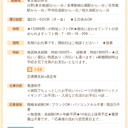
東京都日野市
勤務地
日野(東京都)駅から---分／多摩動物公園駅から---分／百草園
駅から---分／甲州街道駅から---分／程久保駅から---分
週2日～5日OK（月～金） ★土日休みOK
曜日頻度
★1日6時間～の時短シフトOK★都合に合わせてシフトが決
時間
められますシフト例：7：00～16：009：…
長期のお仕事です。開始日はご相談ください！ ★急募
期間
無資格未経験：時給1600円～ 経験者：時給1800円～★日
時給
払い／週払い制度あり（月払いも選べます）※稼働開始時は
手続き完了次第のお支払いとなります。
交通費
交通費支給※規定有
看護助手
仕事内容
≪病院でちょっとしたお手伝い≫○シーツの交換やベッドメ
イキング〇お手洗い・入浴など生活のお手伝い○診…
職種未経験OK / ブランクOK / パソコンスキル不要 / 英語力不
応募資格
要
≪無資格・未経験OK≫年齢不問★10名以上採用予定★履歴
書は不要です。▽応募後の流れ1)翌営業日まで…