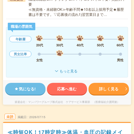
要
≪無資格・未経験OK≫年齢不問★10名以上採用予定★履歴
書は不要です。▽応募後の流れ1)翌営業日まで…
職場の雰囲気
年齢層
20代
30代
40代
50代
60代
男女比率
女性
男性
もっと見る
気になる!
応募へ進む
詳しく見る
派遣会社
マンパワーグループ株式会社 ケアサービス事業部 （医療福祉介護関連）
未読
掲載日
2026/07/15
≪時短OK！17時定時≫体温・血圧の記録メイ