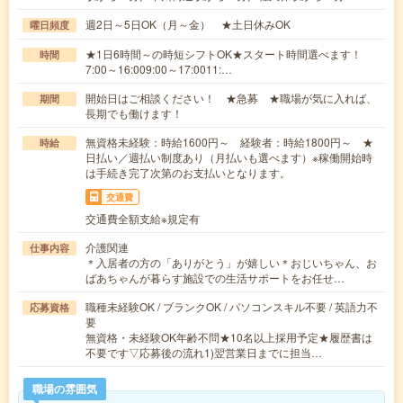
週2日～5日OK（月～金） ★土日休みOK
曜日頻度
★1日6時間～の時短シフトOK★スタート時間選べます！
時間
7:00～16:009:00～17:0011:…
開始日はご相談ください！ ★急募 ★職場が気に入れば、
期間
長期でも働けます！
無資格未経験：時給1600円～ 経験者：時給1800円～ ★
時給
日払い／週払い制度あり（月払いも選べます）※稼働開始時
は手続き完了次第のお支払いとなります。
交通費
交通費全額支給※規定有
介護関連
仕事内容
＊入居者の方の「ありがとう」が嬉しい＊おじいちゃん、お
ばあちゃんが暮らす施設での生活サポートをお任せ…
職種未経験OK / ブランクOK / パソコンスキル不要 / 英語力不
応募資格
要
無資格・未経験OK年齢不問★10名以上採用予定★履歴書は
不要です▽応募後の流れ1)翌営業日までに担当…
職場の雰囲気