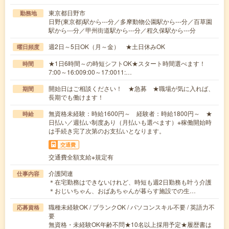
東京都日野市
勤務地
日野(東京都)駅から---分／多摩動物公園駅から---分／百草園
駅から---分／甲州街道駅から---分／程久保駅から---分
週2日～5日OK（月～金） ★土日休みOK
曜日頻度
★1日6時間～の時短シフトOK★スタート時間選べます！
時間
7:00～16:009:00～17:0011:…
開始日はご相談ください！ ★急募 ★職場が気に入れば、
期間
長期でも働けます！
無資格未経験：時給1600円～ 経験者：時給1800円～ ★
時給
日払い／週払い制度あり（月払いも選べます）※稼働開始時
は手続き完了次第のお支払いとなります。
交通費
交通費全額支給※規定有
介護関連
仕事内容
＊在宅勤務はできないけれど、時短も週2日勤務も叶う介護
＊おじいちゃん、おばあちゃんが暮らす施設での生…
職種未経験OK / ブランクOK / パソコンスキル不要 / 英語力不
応募資格
要
無資格・未経験OK年齢不問★10名以上採用予定★履歴書は