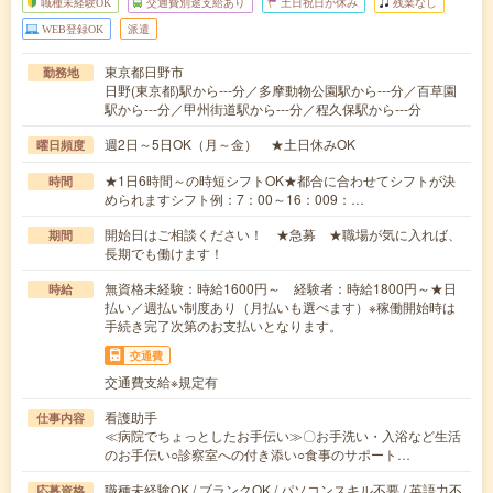
職種未経験OK
交通費別途支給あり
土日祝日が休み
残業なし
WEB登録OK
派遣
東京都日野市
勤務地
日野(東京都)駅から---分／多摩動物公園駅から---分／百草園
駅から---分／甲州街道駅から---分／程久保駅から---分
週2日～5日OK（月～金） ★土日休みOK
曜日頻度
★1日6時間～の時短シフトOK★都合に合わせてシフトが決
時間
められますシフト例：7：00～16：009：…
開始日はご相談ください！ ★急募 ★職場が気に入れば、
期間
長期でも働けます！
無資格未経験：時給1600円～ 経験者：時給1800円～★日
時給
払い／週払い制度あり（月払いも選べます）※稼働開始時は
手続き完了次第のお支払いとなります。
交通費
交通費支給※規定有
看護助手
仕事内容
≪病院でちょっとしたお手伝い≫〇お手洗い・入浴など生活
のお手伝い○診察室への付き添い○食事のサポート…
職種未経験OK / ブランクOK / パソコンスキル不要 / 英語力不
応募資格