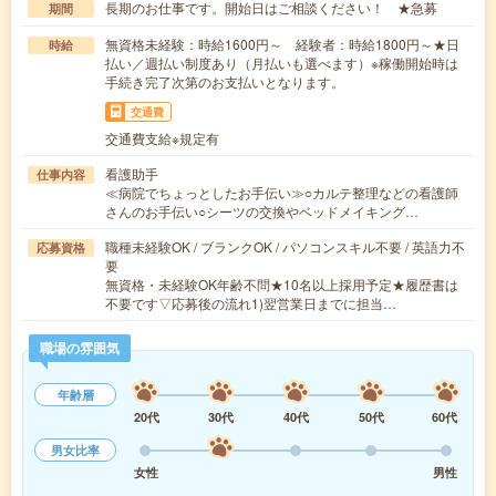
長期のお仕事です。開始日はご相談ください！ ★急募
期間
無資格未経験：時給1600円～ 経験者：時給1800円～★日
時給
払い／週払い制度あり（月払いも選べます）※稼働開始時は
手続き完了次第のお支払いとなります。
交通費
交通費支給※規定有
看護助手
仕事内容
≪病院でちょっとしたお手伝い≫○カルテ整理などの看護師
さんのお手伝い○シーツの交換やベッドメイキング…
職種未経験OK / ブランクOK / パソコンスキル不要 / 英語力不
応募資格
要
無資格・未経験OK年齢不問★10名以上採用予定★履歴書は
不要です▽応募後の流れ1)翌営業日までに担当…
職場の雰囲気
年齢層
20代
30代
40代
50代
60代
男女比率
女性
男性