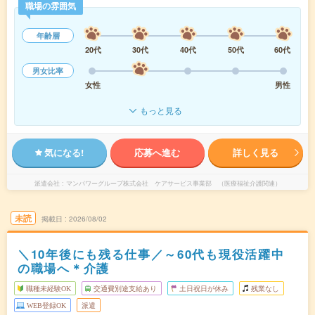
職場の雰囲気
年齢層
20代
30代
40代
50代
60代
男女比率
女性
男性
もっと見る
気になる!
応募へ進む
詳しく見る
派遣会社
マンパワーグループ株式会社 ケアサービス事業部 （医療福祉介護関連）
未読
掲載日
2026/08/02
＼10年後にも残る仕事／～60代も現役活躍中
の職場へ＊介護
職種未経験OK
交通費別途支給あり
土日祝日が休み
残業なし
WEB登録OK
派遣