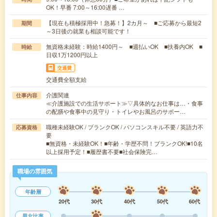
OK！早番 7:00～16:00遅番 …
【現在も積極採用中！急募！】2カ月～ ■ご応募から最短2
期間
～3日後の就業も相談可能です！
無資格未経験：時給1400円～ ■週払いOK ■扶養内OK ■
時給
日収1万1200円以上
交通費
交通費全額支給
介護関連
仕事内容
≪介護施設での生活サポート≫▽具体的なお仕事は…・食事
の配膳や食事中の見守り・トイレやお風呂のサポー…
職種未経験OK / ブランクOK / パソコンスキル不要 / 英語力不
応募資格
要
■無資格・未経験OK！■年齢・学歴不問！ブランクOK!■10名
以上採用予定！■履歴書不要■社会保険完…
職場の雰囲気
年齢層
20代
30代
40代
50代
60代
男女比率