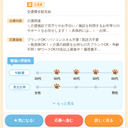
交通費
交通費全額支給
介護関連
仕事内容
＼介護施設で見守りやお手伝い／施設を利用するお年寄りの
サポートをお任せします！＜具体的には…＞・お掃…
ブランクOK / パソコンスキル不要 / 英語力不要
応募資格
＜無資格OK！＞介護の経験をお持ちの方ブランクOK・年齢
不問！WワークOK10名以上募集中！履歴書不…
職場の雰囲気
年齢層
20代
30代
40代
50代
60代
男女比率
女性
男性
もっと見る
気になる!
応募へ進む
詳しく見る