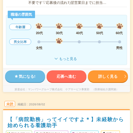
不要です▽応募後の流れ1)翌営業日までに担当…
職場の雰囲気
年齢層
20代
30代
40代
50代
60代
男女比率
女性
男性
もっと見る
気になる!
応募へ進む
詳しく見る
派遣会社
マンパワーグループ株式会社 ケアサービス事業部 （医療福祉介護関連）
未読
掲載日
2026/08/02
【「病院勤務」ってイイですよ＊】未経験から
始められる看護助手