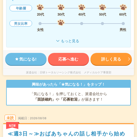
年齢層
20代
30代
40代
50代
60代
男女比率
女性
男性
もっと見る
気になる!
応募へ進む
詳しく見る
派遣会社
日研トータルソーシング株式会社 メディカルケア事業部
興味があったら「★気になる！」をタップ！
「気になる！」を押しておくと、派遣会社から
「面談確約」
や
「応募歓迎」
が届きます！
未読
掲載日
2026/08/08
NEW
≪週3日～≫おばあちゃんの話し相手から始め