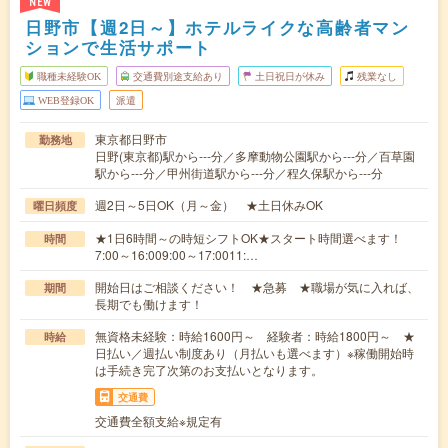
NEW
日野市【週2日～】ホテルライクな高齢者マン
ションで生活サポート
職種未経験OK
交通費別途支給あり
土日祝日が休み
残業なし
WEB登録OK
派遣
東京都日野市
勤務地
日野(東京都)駅から---分／多摩動物公園駅から---分／百草園
駅から---分／甲州街道駅から---分／程久保駅から---分
週2日～5日OK（月～金） ★土日休みOK
曜日頻度
★1日6時間～の時短シフトOK★スタート時間選べます！
時間
7:00～16:009:00～17:0011:…
開始日はご相談ください！ ★急募 ★職場が気に入れば、
期間
長期でも働けます！
無資格未経験：時給1600円～ 経験者：時給1800円～ ★
時給
日払い／週払い制度あり（月払いも選べます）※稼働開始時
は手続き完了次第のお支払いとなります。
交通費
交通費全額支給※規定有