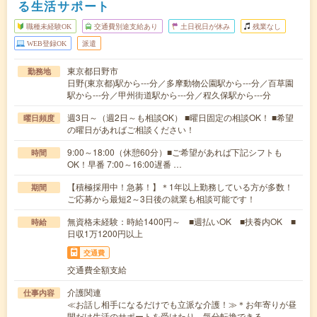
る生活サポート
職種未経験OK
交通費別途支給あり
土日祝日が休み
残業なし
WEB登録OK
派遣
東京都日野市
勤務地
日野(東京都)駅から---分／多摩動物公園駅から---分／百草園
駅から---分／甲州街道駅から---分／程久保駅から---分
週3日～（週2日～も相談OK） ■曜日固定の相談OK！ ■希望
曜日頻度
の曜日があればご相談ください！
9:00～18:00（休憩60分）■ご希望があれば下記シフトも
時間
OK！早番 7:00～16:00遅番 …
【積極採用中！急募！】＊1年以上勤務している方が多数！
期間
ご応募から最短2～3日後の就業も相談可能です！
無資格未経験：時給1400円～ ■週払いOK ■扶養内OK ■
時給
日収1万1200円以上
交通費
交通費全額支給
介護関連
仕事内容
≪お話し相手になるだけでも立派な介護！≫＊お年寄りが昼
間だけ生活のサポートを受けたり、気分転換できる…