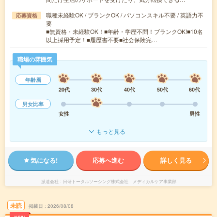
職種未経験OK / ブランクOK / パソコンスキル不要 / 英語力不
応募資格
要
■無資格・未経験OK！■年齢・学歴不問！ブランクOK!■10名
以上採用予定！■履歴書不要■社会保険完…
職場の雰囲気
年齢層
20代
30代
40代
50代
60代
男女比率
女性
男性
もっと見る
気になる!
応募へ進む
詳しく見る
派遣会社
日研トータルソーシング株式会社 メディカルケア事業部
未読
掲載日
2026/08/08