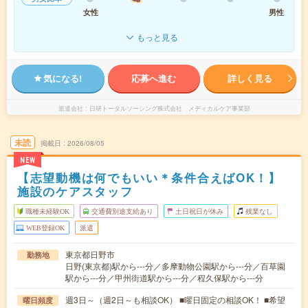
女性
男性
もっと見る
気になる!
応募へ進む
詳しく見る
派遣会社
日研トータルソーシング株式会社 メディカルケア事業部
未読
掲載日
2026/08/05
NEW
【志望動機は何でもいい＊条件合えばOK！】
施設のケアスタッフ
職種未経験OK
交通費別途支給あり
土日祝日が休み
残業なし
WEB登録OK
派遣
東京都日野市
勤務地
日野(東京都)駅から---分／多摩動物公園駅から---分／百草園
駅から---分／甲州街道駅から---分／程久保駅から---分
週3日～（週2日～も相談OK） ■曜日固定の相談OK！ ■希望
曜日頻度