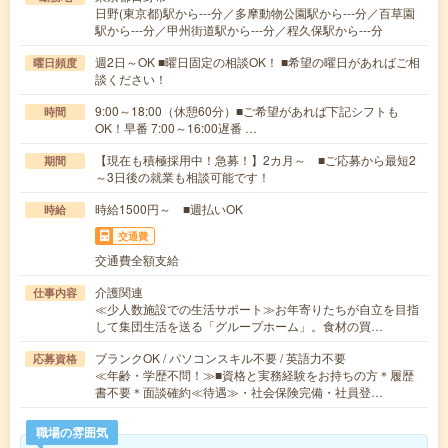
日野(東京都)駅から---分／多摩動物公園駅から---分／百草園
駅から---分／甲州街道駅から---分／程久保駅から---分
週2日～OK ■曜日固定の相談OK！ ■希望の曜日があればご相
曜日頻度
談ください！
9:00～18:00（休憩60分）■ご希望があれば下記シフトも
時間
OK！早番 7:00～16:00遅番 …
【現在も積極採用中！急募！】2カ月～ ■ご応募から最短2
期間
～3日後の就業も相談可能です！
時給1500円～ ■週払いOK
時給
交通費
交通費全額支給
介護関連
仕事内容
≪少人数施設での生活サポート≫お年寄りたちが自立を目指
して集団生活を送る「グループホーム」。食材の買…
ブランクOK / パソコンスキル不要 / 英語力不要
応募資格
≪年齢・学歴不問！≫■資格と実務経験をお持ちの方＊履歴
書不要＊面談確約≪待遇≫・社会保険完備・社員登…
職場の雰囲気