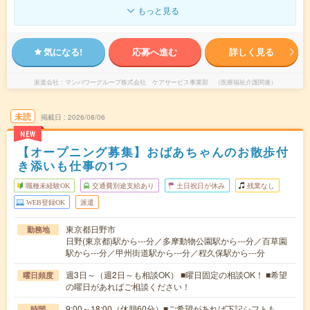
もっと見る
気になる!
応募へ進む
詳しく見る
派遣会社
マンパワーグループ株式会社 ケアサービス事業部 （医療福祉介護関連）
未読
掲載日
2026/08/06
NEW
【オープニング募集】おばあちゃんのお散歩付
き添いも仕事の1つ
職種未経験OK
交通費別途支給あり
土日祝日が休み
残業なし
WEB登録OK
派遣
東京都日野市
勤務地
日野(東京都)駅から---分／多摩動物公園駅から---分／百草園
駅から---分／甲州街道駅から---分／程久保駅から---分
週3日～（週2日～も相談OK） ■曜日固定の相談OK！ ■希望
曜日頻度
の曜日があればご相談ください！
9:00～18:00（休憩60分）■ご希望があれば下記シフトも
時間