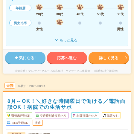
年齢層
20代
30代
40代
50代
60代
男女比率
女性
男性
もっと見る
気になる!
応募へ進む
詳しく見る
派遣会社
マンパワーグループ株式会社 ケアサービス事業部 （医療福祉介護関連）
未読
掲載日
2026/08/04
8月～OK！＼好きな時間曜日で働ける／電話面
談OK！病院での生活サポ
職種未経験OK
交通費別途支給あり
土日祝日が休み
残業なし
WEB登録OK
派遣