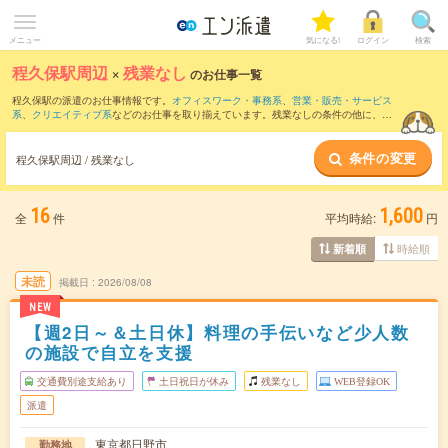
メニュー
気になる!
ログイン
検索
程久保駅周辺
×
残業なし
のお仕事一覧
程久保駅の派遣のお仕事情報です。
オフィスワーク・事務系
、
営業・販売・サービス
系
、
クリエイティブ系
などのお仕事を取り揃えています。残業なしの条件の他に、
交
通費別途支給あり
、
職種未経験OK
、
友だちと一緒の応募OK
などのこだわり条件も取
り揃えています。
条件の変更
程久保駅周辺 / 残業なし
16
1,600
全
件
平均時給:
円
時給順
新着順
未読
掲載日
2026/08/08
NEW
【週2日～＆土日休】料理の手伝いなど少人数
の施設で自立を支援
交通費別途支給あり
土日祝日が休み
残業なし
WEB登録OK
派遣
東京都日野市
勤務地