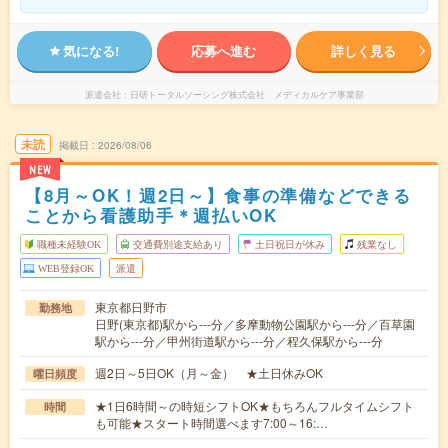
気になる!
応募へ進む
詳しく見る
派遣会社
日研トータルソーシング株式会社 メディカルケア事業部
未読
掲載日
2026/08/06
NEW
【8月～OK！週2日～】食事の準備などできる
ことから看護助手＊週払いOK
職種未経験OK
交通費別途支給あり
土日祝日が休み
残業なし
WEB登録OK
派遣
東京都日野市
勤務地
日野(東京都)駅から---分／多摩動物公園駅から---分／百草園
駅から---分／甲州街道駅から---分／程久保駅から---分
週2日～5日OK（月～金） ★土日休みOK
曜日頻度
★1日6時間～の時短シフトOK★もちろんフルタイムシフト
時間
も可能★スタート時間選べます7:00～16:…