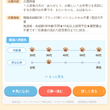
介護関連
仕事内容
＊入居者の方の「ありがとう」が嬉しい＊お年寄りを笑顔に
する介護のお仕事です。おじいちゃん、おばあちゃ…
職種未経験OK / ブランクOK / パソコンスキル不要 / 英語力不
応募資格
要
無資格・未経験OK年齢不問★10名以上採用予定★履歴書は
不要です▽応募後の流れ1)翌営業日までに担当…
職場の雰囲気
年齢層
20代
30代
40代
50代
60代
男女比率
女性
男性
もっと見る
気になる!
応募へ進む
詳しく見る
派遣会社
マンパワーグループ株式会社 ケアサービス事業部 （医療福祉介護関連）