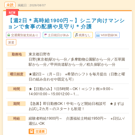
未読
掲載日
2026/08/07
NEW
【週2日＊高時給1900円～】シニア向けマンシ
ョンで食事の配膳や見守り＊介護
交通費別途支給あり
土日祝日が休み
残業なし
WEB登録OK
派遣
東京都日野市
勤務地
日野(東京都)駅から---分／多摩動物公園駅から---分／百草園
駅から---分／甲州街道駅から---分／程久保駅から---分
★週2日～（月～日） ※希望のシフトを毎月提出（日数と曜
曜日頻度
日の組み合わせや固定も可）
★【日勤のみ】1日5時間～OK！≪シフト例≫9:00～
時間
14:0010:00～15:0012:00～1…
【急募】即日勤務OK！中旬～など開始日相談可 ★まずは
期間
お試し2カ月～のスタートも歓迎！
経験者時給1900円～ 介護福祉士時給1950円～ ※日払い/
時給
週払いOK
交通費