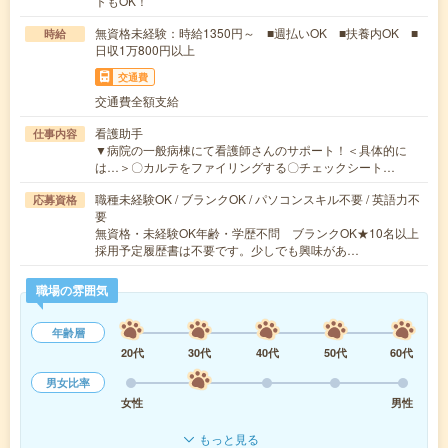
トもOK！
無資格未経験：時給1350円～ ■週払いOK ■扶養内OK ■
時給
日収1万800円以上
交通費
交通費全額支給
看護助手
仕事内容
▼病院の一般病棟にて看護師さんのサポート！＜具体的に
は…＞〇カルテをファイリングする〇チェックシート…
職種未経験OK / ブランクOK / パソコンスキル不要 / 英語力不
応募資格
要
無資格・未経験OK年齢・学歴不問 ブランクOK★10名以上
採用予定履歴書は不要です。少しでも興味があ…
職場の雰囲気
年齢層
20代
30代
40代
50代
60代
男女比率
女性
男性
もっと見る