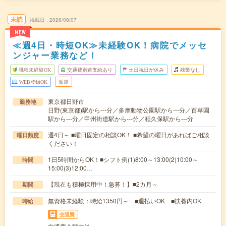
未読
掲載日
2026/08/07
NEW
≪週4日・時短OK≫未経験OK！病院でメッセ
ンジャー業務など！
職種未経験OK
交通費別途支給あり
土日祝日が休み
残業なし
WEB登録OK
派遣
東京都日野市
勤務地
日野(東京都)駅から---分／多摩動物公園駅から---分／百草園
駅から---分／甲州街道駅から---分／程久保駅から---分
週4日～ ■曜日固定の相談OK！ ■希望の曜日があればご相談
曜日頻度
ください！
1日5時間からOK！■シフト例(1)8:00～13:00(2)10:00～
時間
15:00(3)12:00…
【現在も積極採用中！急募！】■2カ月～
期間
無資格未経験：時給1350円～ ■週払いOK ■扶養内OK
時給
交通費