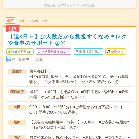
派遣会社
ケアスタッフィング株式会社
未読
掲載日
2026/08/06
NEW
【週3日～】少人数だから負担すくなめ＊レク
や食事のサポートなど
職種未経験OK
交通費別途支給あり
土日祝日が休み
残業なし
WEB登録OK
派遣
東京都日野市
勤務地
日野(東京都)駅から---分／多摩動物公園駅から---分／百草園
駅から---分／甲州街道駅から---分／程久保駅から---分
週3日～（週2日～も相談OK） ■曜日固定の相談OK！ ■希望
曜日頻度
の曜日があればご相談ください！
9:00～18:00（休憩60分）■ご希望があれば下記シフトも
時間
OK！早番 7:00～16:00遅番 …
【現在も積極採用中！急募！】2カ月～ ■ご応募から最短2
期間
～3日後の就業も相談可能です！
無資格未経験：時給1400円～ ■週払いOK ■扶養内OK ■
時給