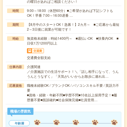
の曜日があればご相談ください！
9:00～18:00（休憩60分）■ご希望があれば下記シフトも
時間
OK！早番 7:00～16:00遅番 …
【8月中のスタートOK！急募！】2カ月～ ■ご応募から最短
期間
2～3日後に就業が可能です！
無資格未経験：時給1400円～ ■週払いOK ■扶養内OK ■
時給
日収1万1200円以上
交通費
交通費全額支給
介護関連
仕事内容
／介護施設での生活サポート！＼「話し相手になって、うん
うんとうなずく」「天気がいいからお散歩に連れ出…
職種未経験OK / ブランクOK / パソコンスキル不要 / 英語力不
応募資格
要
■資格・経験・年齢不問■学歴不問■10名以上採用予定！■履
歴書不要■面談確約■社会保険完備■社員登用…
職場の雰囲気
年齢層