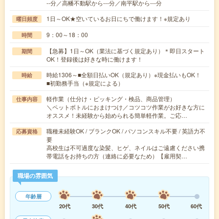
--分／高幡不動駅から---分／南平駅から---分
1日～OK★空いているお日にちで働けます！※規定あり
曜日頻度
9：00～18：00
時間
【急募】1日～OK（業法に基づく規定あり）＊即日スタート
期間
OK！登録後は好きな時に働けます！
時給1306～■全額日払いOK（規定あり）※現金払いもOK！
時給
■初勤務手当（※規定による）
軽作業（仕分け・ピッキング・検品、商品管理）
仕事内容
＼ペットボトルにおまけつけ／コツコツ作業がお好きな方に
オススメ！未経験から始められる簡単軽作業。ご応…
職種未経験OK / ブランクOK / パソコンスキル不要 / 英語力不
応募資格
要
高校生は不可過度な染髪、ヒゲ、ネイルはご遠慮ください携
帯電話をお持ちの方（連絡に必要なため）【雇用契…
職場の雰囲気
年齢層
20代
30代
40代
50代
60代