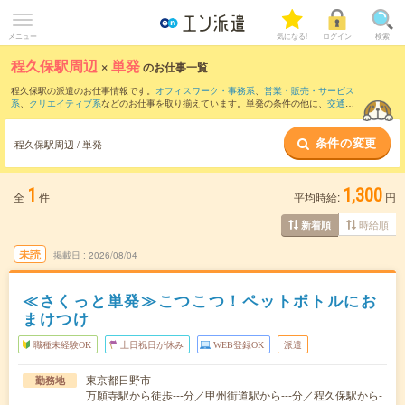
メニュー
気になる!
ログイン
検索
程久保駅周辺
×
単発
のお仕事一覧
程久保駅の派遣のお仕事情報です。
オフィスワーク・事務系
、
営業・販売・サービス
系
、
クリエイティブ系
などのお仕事を取り揃えています。単発の条件の他に、
交通費
別途支給あり
、
職種未経験OK
、
友だちと一緒の応募OK
などでもお探し頂けます。
条件の変更
程久保駅周辺 / 単発
1
1,300
全
件
平均時給:
円
時給順
新着順
未読
掲載日
2026/08/04
≪さくっと単発≫こつこつ！ペットボトルにお
まけつけ
職種未経験OK
土日祝日が休み
WEB登録OK
派遣
東京都日野市
勤務地
万願寺駅から徒歩---分／甲州街道駅から---分／程久保駅から-