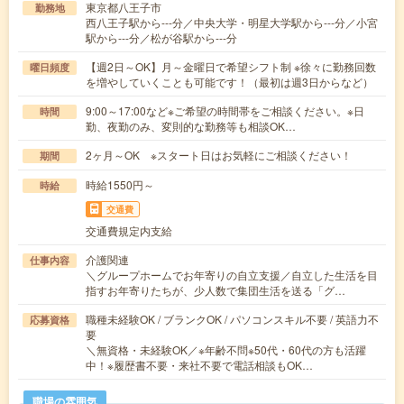
東京都八王子市
勤務地
西八王子駅から---分／中央大学・明星大学駅から---分／小宮
駅から---分／松が谷駅から---分
【週2日～OK】月～金曜日で希望シフト制 ※徐々に勤務回数
曜日頻度
を増やしていくことも可能です！（最初は週3日からなど）
9:00～17:00など※ご希望の時間帯をご相談ください。※日
時間
勤、夜勤のみ、変則的な勤務等も相談OK…
2ヶ月～OK ※スタート日はお気軽にご相談ください！
期間
時給1550円～
時給
交通費
交通費規定内支給
介護関連
仕事内容
＼グループホームでお年寄りの自立支援／自立した生活を目
指すお年寄りたちが、少人数で集団生活を送る「グ…
職種未経験OK / ブランクOK / パソコンスキル不要 / 英語力不
応募資格
要
＼無資格・未経験OK／※年齢不問※50代・60代の方も活躍
中！※履歴書不要・来社不要で電話相談もOK…
職場の雰囲気