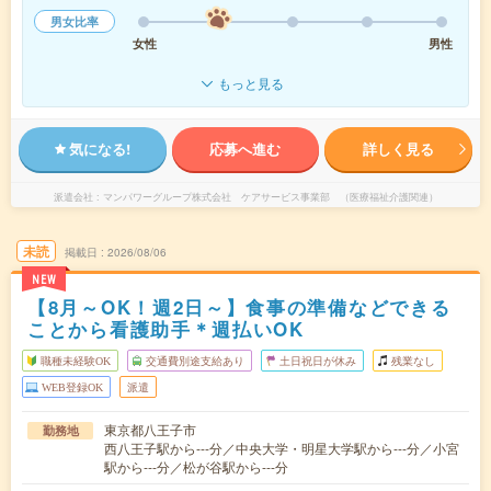
男女比率
女性
男性
もっと見る
気になる!
応募へ進む
詳しく見る
派遣会社
マンパワーグループ株式会社 ケアサービス事業部 （医療福祉介護関連）
未読
掲載日
2026/08/06
NEW
【8月～OK！週2日～】食事の準備などできる
ことから看護助手＊週払いOK
職種未経験OK
交通費別途支給あり
土日祝日が休み
残業なし
WEB登録OK
派遣
東京都八王子市
勤務地
西八王子駅から---分／中央大学・明星大学駅から---分／小宮
駅から---分／松が谷駅から---分