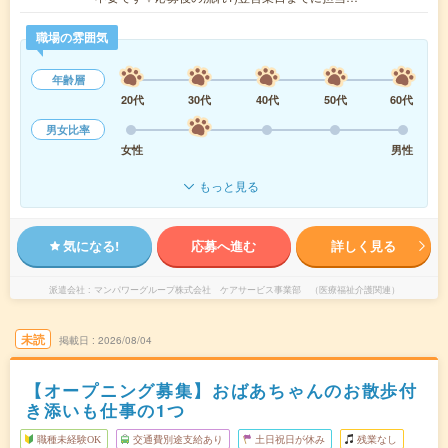
職場の雰囲気
年齢層
20代
30代
40代
50代
60代
男女比率
女性
男性
もっと見る
気になる!
応募へ進む
詳しく見る
派遣会社
マンパワーグループ株式会社 ケアサービス事業部 （医療福祉介護関連）
未読
掲載日
2026/08/04
【オープニング募集】おばあちゃんのお散歩付
き添いも仕事の1つ
職種未経験OK
交通費別途支給あり
土日祝日が休み
残業なし