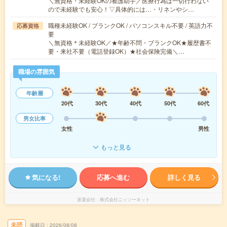
＼無資格・未経験OKの看護助手／医療行為は一切行わない
ので未経験でも安心！▽具体的には…・リネンやシ…
職種未経験OK / ブランクOK / パソコンスキル不要 / 英語力不
応募資格
要
＼無資格＊未経験OK／★年齢不問・ブランクOK★履歴書不
要・来社不要（電話登録OK）★社会保険完備＼…
職場の雰囲気
年齢層
20代
30代
40代
50代
60代
男女比率
女性
男性
もっと見る
気になる!
応募へ進む
詳しく見る
派遣会社
株式会社ニッソーネット
未読
掲載日
2026/08/08