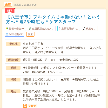
未読
掲載日
2026/08/08
NEW
【八王子市】フルタイムじゃ働けない！という
方へ＊週2や時短も＊ケアスタッフ
職種未経験OK
交通費別途支給あり
土日祝日が休み
残業なし
WEB登録OK
派遣
東京都八王子市
勤務地
西八王子駅から---分／中央大学・明星大学駅から---分／小宮
駅から---分／松が谷駅から---分
週2日～5日OK（月～金） ★土日休みOK
曜日頻度
★1日6時間～の時短シフトOK★スタート時間選べます！
時間
7:00～16:009:00～17:0011:…
開始日はご相談ください！ ★急募 ★職場が気に入れば、
期間
長期でも働けます！
無資格未経験：時給1600円～ 経験者：時給1800円～ ★
時給
日払い／週払い制度あり（月払いも選べます）※稼働開始時
は手続き完了次第のお支払いとなります。
交通費