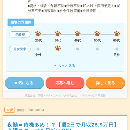
要
■資格・経験・年齢不問■学歴不問■10名以上採用予定！■履
歴書不要■面談確約■社会保険完備■社員登用…
職場の雰囲気
年齢層
20代
30代
40代
50代
60代
男女比率
女性
男性
もっと見る
気になる!
応募へ進む
詳しく見る
派遣会社
日研トータルソーシング株式会社 メディカルケア事業部
未読
掲載日
2026/08/04
夜勤＝待機多め！？【週2日で月収25.9万円】