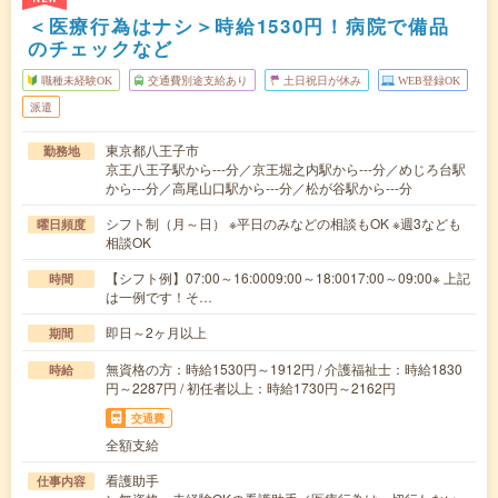
＜医療行為はナシ＞時給1530円！病院で備品
のチェックなど
職種未経験OK
交通費別途支給あり
土日祝日が休み
WEB登録OK
派遣
東京都八王子市
勤務地
京王八王子駅から---分／京王堀之内駅から---分／めじろ台駅
から---分／高尾山口駅から---分／松が谷駅から---分
シフト制（月～日） ※平日のみなどの相談もOK ※週3なども
曜日頻度
相談OK
【シフト例】07:00～16:0009:00～18:0017:00～09:00※ 上記
時間
は一例です！そ…
即日～2ヶ月以上
期間
無資格の方：時給1530円～1912円 / 介護福祉士：時給1830
時給
円～2287円 / 初任者以上：時給1730円～2162円
交通費
全額支給
看護助手
仕事内容