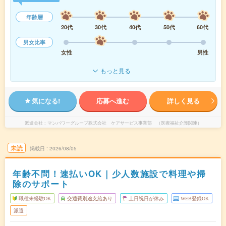
年齢層
20代
30代
40代
50代
60代
男女比率
女性
男性
もっと見る
気になる!
応募へ進む
詳しく見る
派遣会社
マンパワーグループ株式会社 ケアサービス事業部 （医療福祉介護関連）
未読
掲載日
2026/08/05
年齢不問！速払いOK｜少人数施設で料理や掃
除のサポート
職種未経験OK
交通費別途支給あり
土日祝日が休み
WEB登録OK
派遣