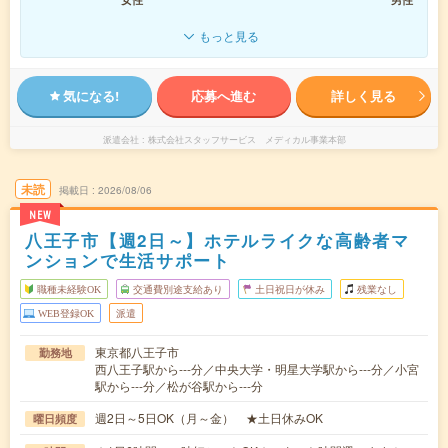
もっと見る
気になる!
応募へ進む
詳しく見る
派遣会社
株式会社スタッフサービス メディカル事業本部
未読
掲載日
2026/08/06
NEW
八王子市【週2日～】ホテルライクな高齢者マ
ンションで生活サポート
職種未経験OK
交通費別途支給あり
土日祝日が休み
残業なし
WEB登録OK
派遣
東京都八王子市
勤務地
西八王子駅から---分／中央大学・明星大学駅から---分／小宮
駅から---分／松が谷駅から---分
週2日～5日OK（月～金） ★土日休みOK
曜日頻度