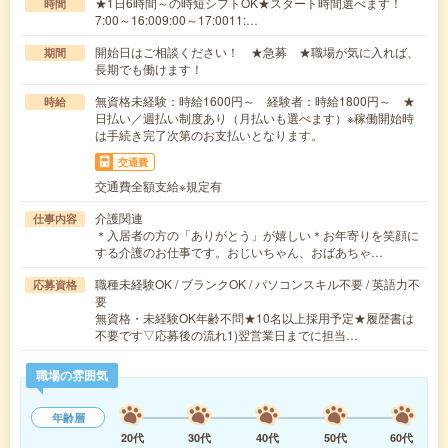
★1日6時間～の時短シフトOK★スタート時間選べます！
時間
7:00～16:009:00～17:0011:…
開始日はご相談ください！ ★急募 ★職場が気に入れば、
期間
長期でも働けます！
無資格未経験：時給1600円～ 経験者：時給1800円～ ★
時給
日払い／週払い制度あり（月払いも選べます）※稼働開始時
は手続き完了次第のお支払いとなります。
交通費
交通費全額支給※規定有
介護関連
仕事内容
＊入居者の方の「ありがとう」が嬉しい＊お年寄りを笑顔に
する介護のお仕事です。おじいちゃん、おばあちゃ…
職種未経験OK / ブランクOK / パソコンスキル不要 / 英語力不
応募資格
要
無資格・未経験OK年齢不問★10名以上採用予定★履歴書は
不要です▽応募後の流れ1)翌営業日までに担当…
職場の雰囲気
年齢層
20代
30代
40代
50代
60代