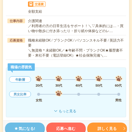
交通費
全額支給
介護関連
仕事内容
／利用者の方の日常生活をサポート！＼▽具体的には…・買
い物や散歩に付き添ったり・折り紙や体操などのレ…
職種未経験OK / ブランクOK / パソコンスキル不要 / 英語力不
応募資格
要
＼無資格＊未経験OK／★年齢不問・ブランクOK★履歴書不
要・来社不要（電話登録OK）★社会保険完備＼…
職場の雰囲気
年齢層
20代
30代
40代
50代
60代
男女比率
女性
男性
もっと見る
気になる!
応募へ進む
詳しく見る