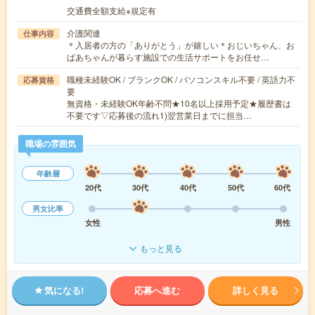
交通費全額支給※規定有
介護関連
仕事内容
＊入居者の方の「ありがとう」が嬉しい＊おじいちゃん、お
ばあちゃんが暮らす施設での生活サポートをお任せ…
職種未経験OK / ブランクOK / パソコンスキル不要 / 英語力不
応募資格
要
無資格・未経験OK年齢不問★10名以上採用予定★履歴書は
不要です▽応募後の流れ1)翌営業日までに担当…
職場の雰囲気
年齢層
20代
30代
40代
50代
60代
男女比率
女性
男性
もっと見る
気になる!
応募へ進む
詳しく見る