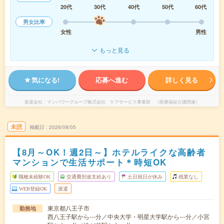
20代
30代
40代
50代
60代
男女比率
女性
男性
もっと見る
気になる!
応募へ進む
詳しく見る
派遣会社
マンパワーグループ株式会社 ケアサービス事業部 （医療福祉介護関連）
未読
掲載日
2026/08/05
【8月～OK！週2日～】ホテルライクな高齢者
マンションで生活サポート＊時短OK
職種未経験OK
交通費別途支給あり
土日祝日が休み
残業なし
WEB登録OK
派遣
東京都八王子市
勤務地
西八王子駅から---分／中央大学・明星大学駅から---分／小宮