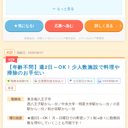
もっと見る
気になる!
応募へ進む
詳しく見る
派遣会社
日研トータルソーシング株式会社 メディカルケア事業部
未読
掲載日
2026/08/07
NEW
【年齢不問】週2日～OK！少人数施設で料理や
掃除のお手伝い
職種未経験OK
交通費別途支給あり
土日祝日が休み
WEB登録OK
派遣
東京都八王子市
勤務地
西八王子駅から---分／中央大学・明星大学駅から---分／小宮
駅から---分／松が谷駅から---分
★週2日～OK！ 月～日曜日での希望シフト制 ※徐々に勤務回
曜日頻度
数を増やしていくことも可能です！