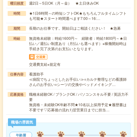
週2日～5日OK（月～金） ★土日休みOK
曜日頻度
★1日6時間～の時短シフトOK★もちろんフルタイムシフト
時間
も可能★スタート時間選べます7:00～16:…
長期のお仕事です。開始日はご相談ください！ ★急募
期間
無資格未経験：時給1600円～ 経験者：時給1800円～★日
時給
払い／週払い制度あり（月払いも選べます）※稼働開始時は
手続き完了次第のお支払いとなります。
交通費
交通費支給※規定有
看護助手
仕事内容
≪病院でちょっとしたお手伝い≫○カルテ整理などの看護師
さんのお手伝い○シーツの交換やベッドメイキング…
職種未経験OK / ブランクOK / パソコンスキル不要 / 英語力不
応募資格
要
無資格・未経験OK年齢不問★10名以上採用予定★履歴書は
不要です▽応募後の流れ1)翌営業日までに担当…
職場の雰囲気
年齢層