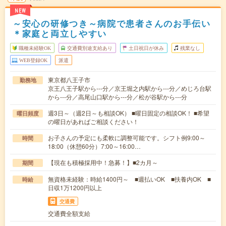
NEW
～安心の研修つき～病院で患者さんのお手伝い
＊家庭と両立しやすい
職種未経験OK
交通費別途支給あり
土日祝日が休み
残業なし
WEB登録OK
派遣
東京都八王子市
勤務地
京王八王子駅から---分／京王堀之内駅から---分／めじろ台駅
から---分／高尾山口駅から---分／松が谷駅から---分
週3日～（週2日～も相談OK） ■曜日固定の相談OK！ ■希望
曜日頻度
の曜日があればご相談ください！
お子さんの予定にも柔軟に調整可能です。シフト例9:00～
時間
18:00（休憩60分）7:00～16:00…
【現在も積極採用中！急募！】■2カ月～
期間
無資格未経験：時給1400円～ ■週払いOK ■扶養内OK ■
時給
日収1万1200円以上
交通費
交通費全額支給