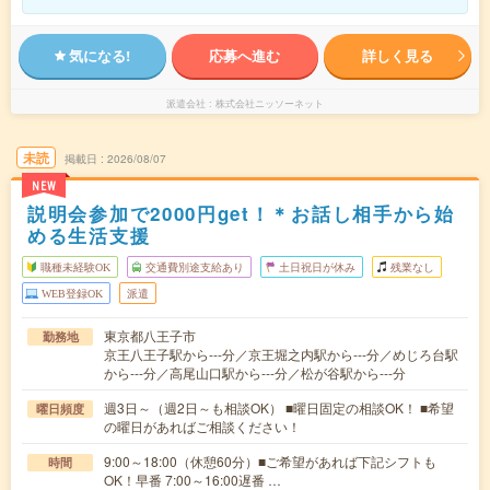
気になる!
応募へ進む
詳しく見る
派遣会社
株式会社ニッソーネット
未読
掲載日
2026/08/07
NEW
説明会参加で2000円get！＊お話し相手から始
める生活支援
職種未経験OK
交通費別途支給あり
土日祝日が休み
残業なし
WEB登録OK
派遣
東京都八王子市
勤務地
京王八王子駅から---分／京王堀之内駅から---分／めじろ台駅
から---分／高尾山口駅から---分／松が谷駅から---分
週3日～（週2日～も相談OK） ■曜日固定の相談OK！ ■希望
曜日頻度
の曜日があればご相談ください！
9:00～18:00（休憩60分）■ご希望があれば下記シフトも
時間
OK！早番 7:00～16:00遅番 …