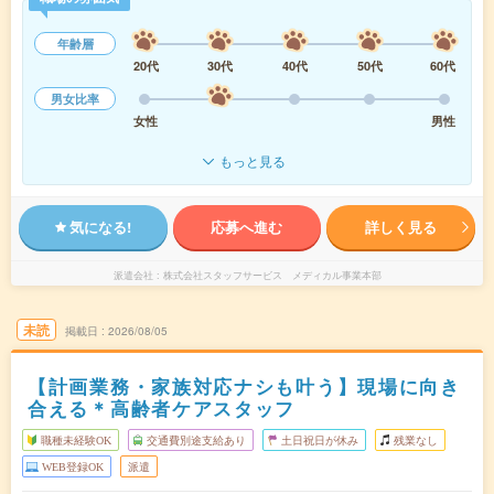
年齢層
20代
30代
40代
50代
60代
男女比率
女性
男性
もっと見る
気になる!
応募へ進む
詳しく見る
派遣会社
株式会社スタッフサービス メディカル事業本部
未読
掲載日
2026/08/05
【計画業務・家族対応ナシも叶う】現場に向き
合える＊高齢者ケアスタッフ
職種未経験OK
交通費別途支給あり
土日祝日が休み
残業なし
WEB登録OK
派遣