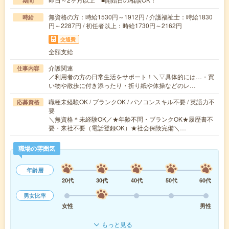
期間
無資格の方：時給1530円～1912円 / 介護福祉士：時給1830
時給
円～2287円 / 初任者以上：時給1730円～2162円
交通費
全額支給
介護関連
仕事内容
／利用者の方の日常生活をサポート！＼▽具体的には…・買
い物や散歩に付き添ったり・折り紙や体操などのレ…
職種未経験OK / ブランクOK / パソコンスキル不要 / 英語力不
応募資格
要
＼無資格＊未経験OK／★年齢不問・ブランクOK★履歴書不
要・来社不要（電話登録OK）★社会保険完備＼…
職場の雰囲気
年齢層
20代
30代
40代
50代
60代
男女比率
女性
男性
もっと見る