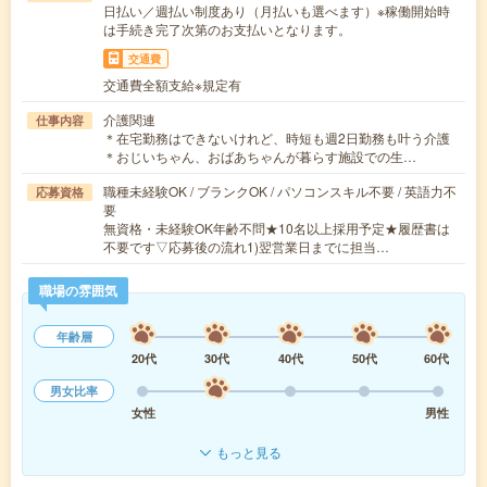
日払い／週払い制度あり（月払いも選べます）※稼働開始時
は手続き完了次第のお支払いとなります。
交通費
交通費全額支給※規定有
介護関連
仕事内容
＊在宅勤務はできないけれど、時短も週2日勤務も叶う介護
＊おじいちゃん、おばあちゃんが暮らす施設での生…
職種未経験OK / ブランクOK / パソコンスキル不要 / 英語力不
応募資格
要
無資格・未経験OK年齢不問★10名以上採用予定★履歴書は
不要です▽応募後の流れ1)翌営業日までに担当…
職場の雰囲気
年齢層
20代
30代
40代
50代
60代
男女比率
女性
男性
もっと見る