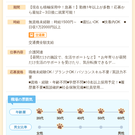
【現在も積極採用中！急募！】勤務1年以上が多数！応募か
期間
ら最短2～3日後に就業可能！
無資格未経験：時給1500円～ ■週払いOK ■扶養内OK ■
時給
日収1万2000円以上
交通費
交通費全額支給
介護関連
仕事内容
【昼間だけの施設で、生活サポートなど】＊お年寄りが昼間
だけ生活のサポートを受けたり、気分転換できるデ…
職種未経験OK / ブランクOK / パソコンスキル不要 / 英語力不
応募資格
要
■資格・経験・年齢不問■学歴不問■10名以上採用予定！■履
歴書不要■面談確約■社会保険完備■社員登用…
職場の雰囲気
年齢層
20代
30代
40代
50代
60代
男女比率
女性
男性