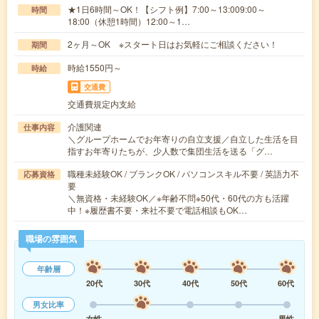
★1日6時間～OK！【シフト例】7:00～13:009:00～
時間
18:00（休憩1時間）12:00～1…
2ヶ月～OK ※スタート日はお気軽にご相談ください！
期間
時給1550円～
時給
交通費
交通費規定内支給
介護関連
仕事内容
＼グループホームでお年寄りの自立支援／自立した生活を目
指すお年寄りたちが、少人数で集団生活を送る「グ…
職種未経験OK / ブランクOK / パソコンスキル不要 / 英語力不
応募資格
要
＼無資格・未経験OK／※年齢不問※50代・60代の方も活躍
中！※履歴書不要・来社不要で電話相談もOK…
職場の雰囲気
年齢層
20代
30代
40代
50代
60代
男女比率
女性
男性