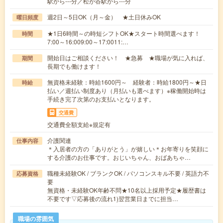
駅から---分／松が谷駅から---分
週2日～5日OK（月～金） ★土日休みOK
曜日頻度
★1日6時間～の時短シフトOK★スタート時間選べます！
時間
7:00～16:009:00～17:0011:…
開始日はご相談ください！ ★急募 ★職場が気に入れば、
期間
長期でも働けます！
無資格未経験：時給1600円～ 経験者：時給1800円～★日
時給
払い／週払い制度あり（月払いも選べます）※稼働開始時は
手続き完了次第のお支払いとなります。
交通費
交通費全額支給※規定有
介護関連
仕事内容
＊入居者の方の「ありがとう」が嬉しい＊お年寄りを笑顔に
する介護のお仕事です。おじいちゃん、おばあちゃ…
職種未経験OK / ブランクOK / パソコンスキル不要 / 英語力不
応募資格
要
無資格・未経験OK年齢不問★10名以上採用予定★履歴書は
不要です▽応募後の流れ1)翌営業日までに担当…
職場の雰囲気