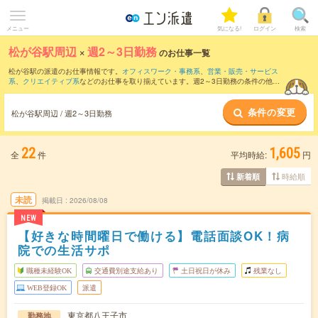
メニュー
気になる!
ログイン
検索
松が谷駅周辺
×
週2～3日勤務
のお仕事一覧
松が谷駅の派遣のお仕事情報です。
オフィスワーク・事務系
、
営業・販売・サービス
系
、
クリエイティブ系
などのお仕事を取り揃えています。週2～3日勤務の条件の他
に、
交通費別途支給あり
、
職種未経験OK
、
友だちと一緒の応募OK
などのこだわり条
件も取り揃えています。
条件の変更
松が谷駅周辺 / 週2～3日勤務
22
1,605
全
件
平均時給:
円
時給順
新着順
未読
掲載日
2026/08/08
NEW
【好きな時間曜日で働ける】電話面談OK！病
院での生活サポ
職種未経験OK
交通費別途支給あり
土日祝日が休み
残業なし
WEB登録OK
派遣
東京都八王子市
勤務地