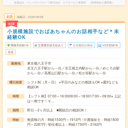
派遣会社
マンパワーグループ株式会社 ケアサービス事業部 （医療福祉介護関連）
未読
掲載日
2026/08/08
NEW
小規模施設でおばあちゃんのお話相手など＊未
経験OK
職種未経験OK
交通費別途支給あり
土日祝日が休み
WEB登録OK
派遣
東京都八王子市
勤務地
京王八王子駅から---分／京王堀之内駅から---分／めじろ台駅
から---分／高尾山口駅から---分／松が谷駅から---分
シフト制（月～日） ※平日のみなどの相談もOK ※週3なども
曜日頻度
相談OK
【シフト例】07:00～16:0009:00～18:0017:00～09:00※ 上記
時間
は一例です！そ…
即日～2ヶ月以上 ■開始日の相談OK！
期間
無資格の方：時給1530円～1912円 / 介護福祉士：時給1830
時給
円～2287円 / 初任者以上：時給1730円～2162円