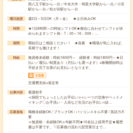
西八王子駅から---分／中央大学・明星大学駅から---分／小宮
駅から---分／松が谷駅から---分
週2日～5日OK（月～金） ★土日休みOK
曜日頻度
★1日6時間～の時短シフトOK★都合に合わせてシフトが決
時間
められますシフト例：7：00～16：009：…
開始日はご相談ください！ ★急募 ★職場が気に入れば、
期間
長期でも働けます！
無資格未経験：時給1600円～ 経験者：時給1800円～★日
時給
払い／週払い制度あり（月払いも選べます）※稼働開始時は
手続き完了次第のお支払いとなります。
交通費
交通費支給※規定有
看護助手
仕事内容
≪病院でちょっとしたお手伝い≫○シーツの交換やベッドメ
イキング〇お手洗い・入浴など生活のお手伝い○診…
職種未経験OK / ブランクOK / パソコンスキル不要 / 英語力不
応募資格
要
≪無資格・未経験OK≫年齢不問★10名以上採用予定★履歴
書は不要です。▽応募後の流れ1)翌営業日まで…