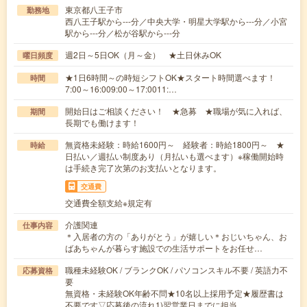
東京都八王子市
勤務地
西八王子駅から---分／中央大学・明星大学駅から---分／小宮
駅から---分／松が谷駅から---分
週2日～5日OK（月～金） ★土日休みOK
曜日頻度
★1日6時間～の時短シフトOK★スタート時間選べます！
時間
7:00～16:009:00～17:0011:…
開始日はご相談ください！ ★急募 ★職場が気に入れば、
期間
長期でも働けます！
無資格未経験：時給1600円～ 経験者：時給1800円～ ★
時給
日払い／週払い制度あり（月払いも選べます）※稼働開始時
は手続き完了次第のお支払いとなります。
交通費
交通費全額支給※規定有
介護関連
仕事内容
＊入居者の方の「ありがとう」が嬉しい＊おじいちゃん、お
ばあちゃんが暮らす施設での生活サポートをお任せ…
職種未経験OK / ブランクOK / パソコンスキル不要 / 英語力不
応募資格
要
無資格・未経験OK年齢不問★10名以上採用予定★履歴書は
不要です▽応募後の流れ1)翌営業日までに担当…