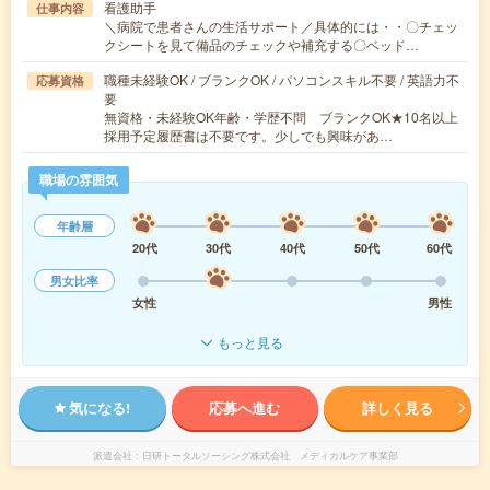
看護助手
仕事内容
＼病院で患者さんの生活サポート／具体的には・・〇チェッ
クシートを見て備品のチェックや補充する〇ベッド…
職種未経験OK / ブランクOK / パソコンスキル不要 / 英語力不
応募資格
要
無資格・未経験OK年齢・学歴不問 ブランクOK★10名以上
採用予定履歴書は不要です。少しでも興味があ…
職場の雰囲気
年齢層
20代
30代
40代
50代
60代
男女比率
女性
男性
もっと見る
気になる!
応募へ進む
詳しく見る
派遣会社
日研トータルソーシング株式会社 メディカルケア事業部