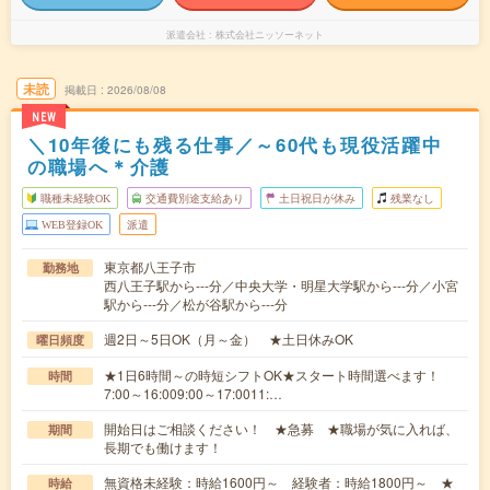
派遣会社
株式会社ニッソーネット
未読
掲載日
2026/08/08
NEW
＼10年後にも残る仕事／～60代も現役活躍中
の職場へ＊介護
職種未経験OK
交通費別途支給あり
土日祝日が休み
残業なし
WEB登録OK
派遣
東京都八王子市
勤務地
西八王子駅から---分／中央大学・明星大学駅から---分／小宮
駅から---分／松が谷駅から---分
週2日～5日OK（月～金） ★土日休みOK
曜日頻度
★1日6時間～の時短シフトOK★スタート時間選べます！
時間
7:00～16:009:00～17:0011:…
開始日はご相談ください！ ★急募 ★職場が気に入れば、
期間
長期でも働けます！
無資格未経験：時給1600円～ 経験者：時給1800円～ ★
時給