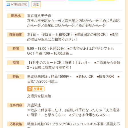
WEB登録OK
派遣
東京都八王子市
勤務地
京王八王子駅から---分／京王堀之内駅から---分／めじろ台駅
から---分／高尾山口駅から---分／松が谷駅から---分
週3日～（週2日～も相談OK） ■曜日固定の相談OK！ ■希望
曜日頻度
の曜日があればご相談ください！
9:00～18:00（休憩60分）■ご希望があれば下記シフトも
時間
OK！早番 7:00～16:00遅番 …
【8月中のスタートOK！急募！】2カ月～ ■ご応募から最短
期間
2～3日後に就業が可能です！
無資格未経験：時給1500円～ ■週払いOK ■扶養内OK ■
時給
日収1万2000円以上
交通費
交通費全額支給
介護関連
仕事内容
≪散歩に付き添ったり、お話し相手になったり≫「え？意外
に簡単！」と思うくらい、スグできる仕事からスタ…
職種未経験OK / ブランクOK / パソコンスキル不要 / 英語力不
応募資格