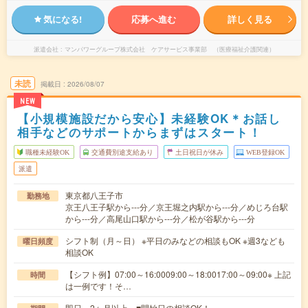
気になる!
応募へ進む
詳しく見る
派遣会社
マンパワーグループ株式会社 ケアサービス事業部 （医療福祉介護関連）
未読
掲載日
2026/08/07
NEW
【小規模施設だから安心】未経験OK＊お話し
相手などのサポートからまずはスタート！
職種未経験OK
交通費別途支給あり
土日祝日が休み
WEB登録OK
派遣
東京都八王子市
勤務地
京王八王子駅から---分／京王堀之内駅から---分／めじろ台駅
から---分／高尾山口駅から---分／松が谷駅から---分
シフト制（月～日） ※平日のみなどの相談もOK ※週3なども
曜日頻度
相談OK
【シフト例】07:00～16:0009:00～18:0017:00～09:00※ 上記
時間
は一例です！そ…
即日～2ヶ月以上 ■開始日の相談OK！