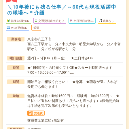
＼10年後にも残る仕事／～60代も現役活躍中
の職場へ＊介護
職種未経験OK
交通費別途支給あり
土日祝日が休み
残業なし
WEB登録OK
派遣
東京都八王子市
勤務地
西八王子駅から---分／中央大学・明星大学駅から---分／小宮
駅から---分／松が谷駅から---分
週2日～5日OK（月～金） ★土日休みOK
曜日頻度
★1日6時間～の時短シフトOK★スタート時間選べます！
時間
7:00～16:009:00～17:0011:…
開始日はご相談ください！ ★急募 ★職場が気に入れば、
期間
長期でも働けます！
無資格未経験：時給1600円～ 経験者：時給1800円～ ★
時給
日払い／週払い制度あり（月払いも選べます）※稼働開始時
は手続き完了次第のお支払いとなります。
交通費
交通費全額支給※規定有