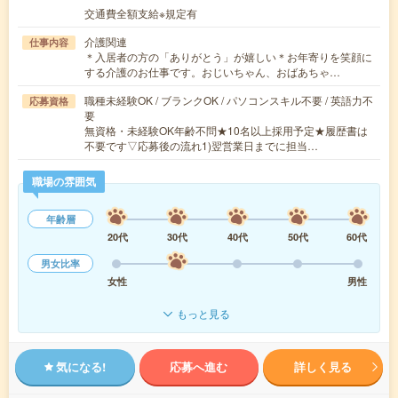
交通費全額支給※規定有
介護関連
仕事内容
＊入居者の方の「ありがとう」が嬉しい＊お年寄りを笑顔に
する介護のお仕事です。おじいちゃん、おばあちゃ…
職種未経験OK / ブランクOK / パソコンスキル不要 / 英語力不
応募資格
要
無資格・未経験OK年齢不問★10名以上採用予定★履歴書は
不要です▽応募後の流れ1)翌営業日までに担当…
職場の雰囲気
年齢層
20代
30代
40代
50代
60代
男女比率
女性
男性
もっと見る
気になる!
応募へ進む
詳しく見る