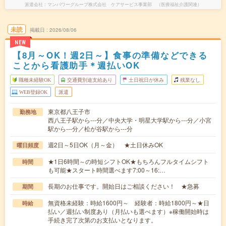
派遣会社
マンパワーグループ株式会社 ケアサービス事業部 （医療福祉介護関連）
未読
掲載日
2026/08/06
NEW
【8月～OK！週2日～】食事の準備などできる
ことから看護助手＊週払いOK
職種未経験OK
交通費別途支給あり
土日祝日が休み
残業なし
WEB登録OK
派遣
東京都八王子市
勤務地
西八王子駅から---分／中央大学・明星大学駅から---分／小宮
駅から---分／松が谷駅から---分
週2日～5日OK（月～金） ★土日休みOK
曜日頻度
★1日6時間～の時短シフトOK★もちろんフルタイムシフト
時間
も可能★スタート時間選べます7:00～16:…
長期のお仕事です。開始日はご相談ください！ ★急募
期間
無資格未経験：時給1600円～ 経験者：時給1800円～★日
時給
払い／週払い制度あり（月払いも選べます）※稼働開始時は
手続き完了次第のお支払いとなります。