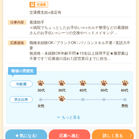
交通費
交通費支給※規定有
看護助手
仕事内容
≪病院でちょっとしたお手伝い≫○カルテ整理などの看護師
さんのお手伝い○シーツの交換やベッドメイキング…
職種未経験OK / ブランクOK / パソコンスキル不要 / 英語力不
応募資格
要
無資格・未経験OK年齢不問★10名以上採用予定★履歴書は
不要です▽応募後の流れ1)翌営業日までに担当…
職場の雰囲気
年齢層
20代
30代
40代
50代
60代
男女比率
女性
男性
もっと見る
気になる!
応募へ進む
詳しく見る