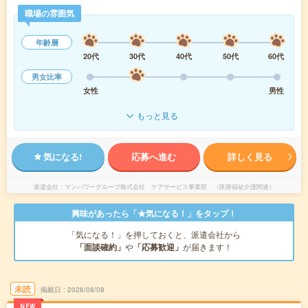
職場の雰囲気
年齢層
20代
30代
40代
50代
60代
男女比率
女性
男性
もっと見る
気になる!
応募へ進む
詳しく見る
派遣会社
マンパワーグループ株式会社 ケアサービス事業部 （医療福祉介護関連）
興味があったら「★気になる！」をタップ！
「気になる！」を押しておくと、派遣会社から
「面談確約」
や
「応募歓迎」
が届きます！
未読
掲載日
2026/08/08
NEW