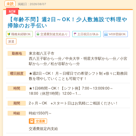
未読
掲載日
2026/08/07
NEW
【年齢不問】週2日～OK！少人数施設で料理や
掃除のお手伝い
職種未経験OK
交通費別途支給あり
土日祝日が休み
WEB登録OK
派遣
東京都八王子市
勤務地
西八王子駅から---分／中央大学・明星大学駅から---分／小宮
駅から---分／松が谷駅から---分
★週2日～OK！ 月～日曜日での希望シフト制 ※徐々に勤務回
曜日頻度
数を増やしていくことも可能です！
★1日6時間～OK！【シフト例】7:00～13:009:00～
時間
18:00（休憩1時間）12:00～1…
2ヶ月～OK ※スタート日はお気軽にご相談ください！
期間
時給1550円～
時給
交通費
交通費規定内支給