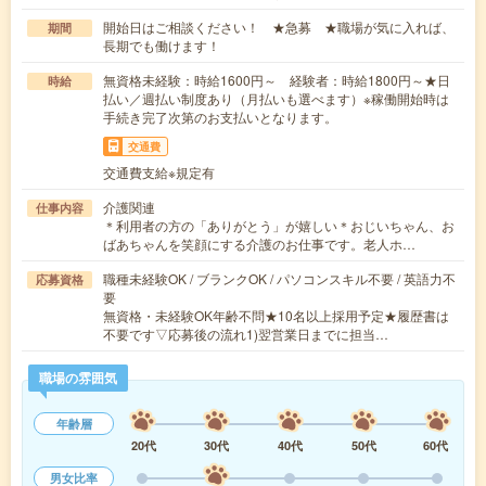
開始日はご相談ください！ ★急募 ★職場が気に入れば、
期間
長期でも働けます！
無資格未経験：時給1600円～ 経験者：時給1800円～★日
時給
払い／週払い制度あり（月払いも選べます）※稼働開始時は
手続き完了次第のお支払いとなります。
交通費
交通費支給※規定有
介護関連
仕事内容
＊利用者の方の「ありがとう」が嬉しい＊おじいちゃん、お
ばあちゃんを笑顔にする介護のお仕事です。老人ホ…
職種未経験OK / ブランクOK / パソコンスキル不要 / 英語力不
応募資格
要
無資格・未経験OK年齢不問★10名以上採用予定★履歴書は
不要です▽応募後の流れ1)翌営業日までに担当…
職場の雰囲気
年齢層
20代
30代
40代
50代
60代
男女比率