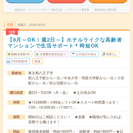
派遣会社
マンパワーグループ株式会社 ケアサービス事業部 （医療福祉介護関連）
未読
掲載日
2026/08/05
NEW
【8月～OK！週2日～】ホテルライクな高齢者
マンションで生活サポート＊時短OK
職種未経験OK
交通費別途支給あり
土日祝日が休み
残業なし
WEB登録OK
派遣
東京都八王子市
勤務地
西八王子駅から---分／中央大学・明星大学駅から---分／小宮
駅から---分／松が谷駅から---分
週2日～5日OK（月～金） ★土日休みOK
曜日頻度
★1日6時間～の時短シフトOK★スタート時間選べます！
時間
7:00～16:009:00～17:0011:…
開始日はご相談ください！ ★急募 ★職場が気に入れば、
期間
長期でも働けます！
無資格未経験：時給1600円～ 経験者：時給1800円～★日
時給