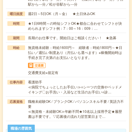
駅から---分／松が谷駅から---分
週2日～5日OK（月～金） ★土日休みOK
曜日頻度
★1日6時間～の時短シフトOK★都合に合わせてシフトが決
時間
められますシフト例：7：00～16：009：…
長期のお仕事です。開始日はご相談ください！ ★急募
期間
無資格未経験：時給1600円～ 経験者：時給1800円～★日
時給
払い／週払い制度あり（月払いも選べます）※稼働開始時は
手続き完了次第のお支払いとなります。
交通費
交通費支給※規定有
看護助手
仕事内容
≪病院でちょっとしたお手伝い≫○シーツの交換やベッドメ
イキング〇お手洗い・入浴など生活のお手伝い○診…
職種未経験OK / ブランクOK / パソコンスキル不要 / 英語力不
応募資格
要
≪無資格・未経験OK≫年齢不問★10名以上採用予定★履歴
書は不要です。▽応募後の流れ1)翌営業日まで…
職場の雰囲気