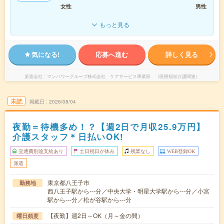
女性
男性
もっと見る
気になる!
応募へ進む
詳しく見る
派遣会社
マンパワーグループ株式会社 ケアサービス事業部 （医療福祉介護関連）
未読
掲載日
2026/08/04
夜勤＝待機多め！？【週2日で月収25.9万円】
介護スタッフ＊日払いOK!
交通費別途支給あり
土日祝日が休み
残業なし
WEB登録OK
派遣
東京都八王子市
勤務地
西八王子駅から---分／中央大学・明星大学駅から---分／小宮
駅から---分／松が谷駅から---分
【夜勤】週2日～OK（月～金の間）
曜日頻度