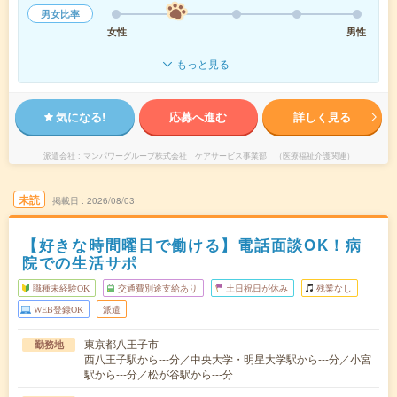
男女比率
女性
男性
もっと見る
気になる!
応募へ進む
詳しく見る
派遣会社
マンパワーグループ株式会社 ケアサービス事業部 （医療福祉介護関連）
未読
掲載日
2026/08/03
【好きな時間曜日で働ける】電話面談OK！病
院での生活サポ
職種未経験OK
交通費別途支給あり
土日祝日が休み
残業なし
WEB登録OK
派遣
東京都八王子市
勤務地
西八王子駅から---分／中央大学・明星大学駅から---分／小宮
駅から---分／松が谷駅から---分