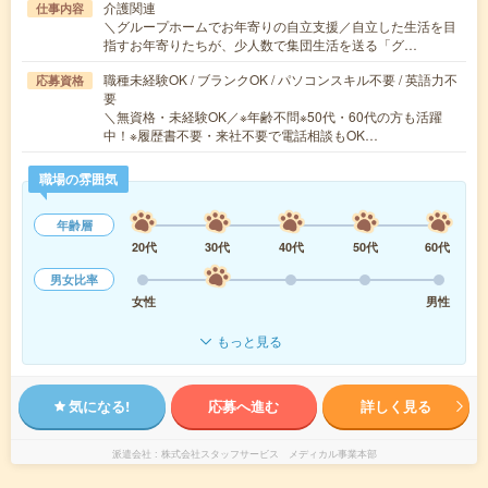
介護関連
仕事内容
＼グループホームでお年寄りの自立支援／自立した生活を目
指すお年寄りたちが、少人数で集団生活を送る「グ…
職種未経験OK / ブランクOK / パソコンスキル不要 / 英語力不
応募資格
要
＼無資格・未経験OK／※年齢不問※50代・60代の方も活躍
中！※履歴書不要・来社不要で電話相談もOK…
職場の雰囲気
年齢層
20代
30代
40代
50代
60代
男女比率
女性
男性
もっと見る
気になる!
応募へ進む
詳しく見る
派遣会社
株式会社スタッフサービス メディカル事業本部