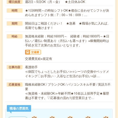
週2日～5日OK（月～金） ★土日休みOK
曜日頻度
★1日6時間～の時短シフトOK★都合に合わせてシフトが決
時間
められますシフト例：7：00～16：009：…
開始日はご相談ください！ ★急募 ★職場が気に入れば、
期間
長期でも働けます！
無資格未経験：時給1600円～ 経験者：時給1800円～★日
時給
払い／週払い制度あり（月払いも選べます）※稼働開始時は
手続き完了次第のお支払いとなります。
交通費
交通費支給※規定有
看護助手
仕事内容
≪病院でちょっとしたお手伝い≫○シーツの交換やベッドメ
イキング〇お手洗い・入浴など生活のお手伝い○診…
職種未経験OK / ブランクOK / パソコンスキル不要 / 英語力不
応募資格
要
≪無資格・未経験OK≫年齢不問★10名以上採用予定★履歴
書は不要です。▽応募後の流れ1)翌営業日まで…
職場の雰囲気