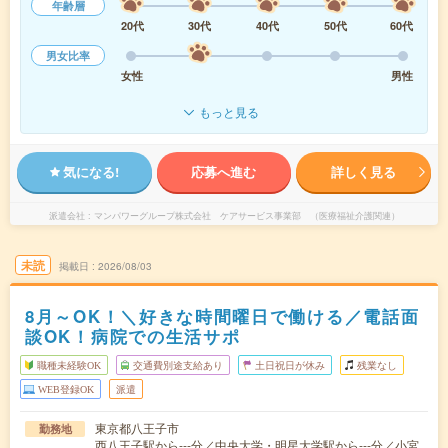
年齢層
20代
30代
40代
50代
60代
男女比率
女性
男性
もっと見る
気になる!
応募へ進む
詳しく見る
派遣会社
マンパワーグループ株式会社 ケアサービス事業部 （医療福祉介護関連）
未読
掲載日
2026/08/03
8月～OK！＼好きな時間曜日で働ける／電話面
談OK！病院での生活サポ
職種未経験OK
交通費別途支給あり
土日祝日が休み
残業なし
WEB登録OK
派遣
東京都八王子市
勤務地
西八王子駅から---分／中央大学・明星大学駅から---分／小宮