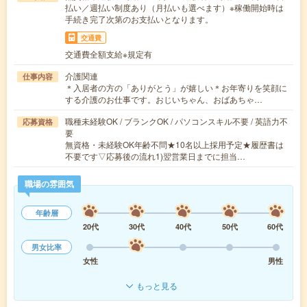
払い／週払い制度あり（月払いも選べます）※稼働開始時は
手続き完了次第のお支払いとなります。
交通費
交通費全額支給※規定有
介護関連
仕事内容
＊入居者の方の「ありがとう」が嬉しい＊お年寄りを笑顔に
する介護のお仕事です。おじいちゃん、おばあちゃ…
職種未経験OK / ブランクOK / パソコンスキル不要 / 英語力不
応募資格
要
無資格・未経験OK年齢不問★10名以上採用予定★履歴書は
不要です▽応募後の流れ1)翌営業日までに担当…
職場の雰囲気
年齢層
20代
30代
40代
50代
60代
男女比率
女性
男性
もっと見る