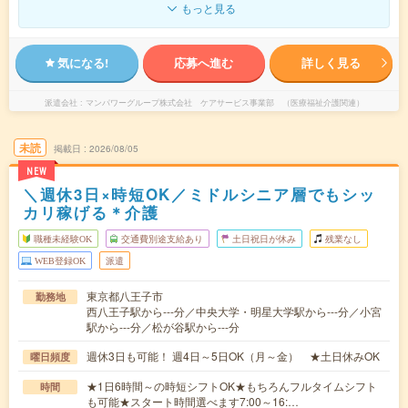
もっと見る
気になる!
応募へ進む
詳しく見る
派遣会社
マンパワーグループ株式会社 ケアサービス事業部 （医療福祉介護関連）
未読
掲載日
2026/08/05
NEW
＼週休3日×時短OK／ミドルシニア層でもシッ
カリ稼げる＊介護
職種未経験OK
交通費別途支給あり
土日祝日が休み
残業なし
WEB登録OK
派遣
東京都八王子市
勤務地
西八王子駅から---分／中央大学・明星大学駅から---分／小宮
駅から---分／松が谷駅から---分
週休3日も可能！ 週4日～5日OK（月～金） ★土日休みOK
曜日頻度
★1日6時間～の時短シフトOK★もちろんフルタイムシフト
時間
も可能★スタート時間選べます7:00～16:…