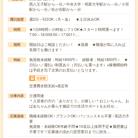
西八王子駅から---分／中央大学・明星大学駅から---分／小宮
駅から---分／松が谷駅から---分
週2日～5日OK（月～金） ★土日休みOK
曜日頻度
★1日6時間～の時短シフトOK★スタート時間選べます！
時間
7:00～16:009:00～17:0011:…
開始日はご相談ください！ ★急募 ★職場が気に入れば、
期間
長期でも働けます！
無資格未経験：時給1600円～ 経験者：時給1800円～ ★
時給
日払い／週払い制度あり（月払いも選べます）※稼働開始時
は手続き完了次第のお支払いとなります。
交通費
交通費全額支給※規定有
介護関連
仕事内容
＊入居者の方の「ありがとう」が嬉しい＊おじいちゃん、お
ばあちゃんが暮らす施設での生活サポートをお任せ…
職種未経験OK / ブランクOK / パソコンスキル不要 / 英語力不
応募資格
要
無資格・未経験OK年齢不問★10名以上採用予定★履歴書は
不要です▽応募後の流れ1)翌営業日までに担当…