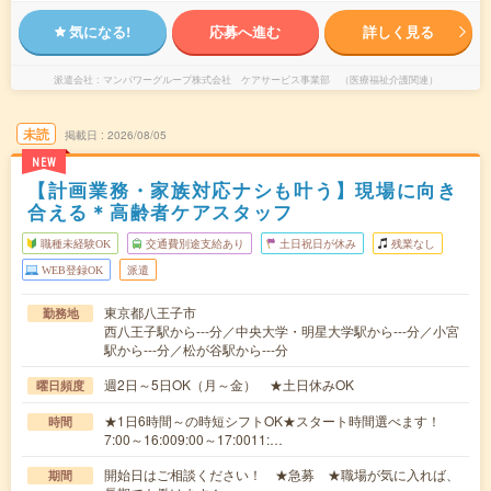
気になる!
応募へ進む
詳しく見る
派遣会社
マンパワーグループ株式会社 ケアサービス事業部 （医療福祉介護関連）
未読
掲載日
2026/08/05
NEW
【計画業務・家族対応ナシも叶う】現場に向き
合える＊高齢者ケアスタッフ
職種未経験OK
交通費別途支給あり
土日祝日が休み
残業なし
WEB登録OK
派遣
東京都八王子市
勤務地
西八王子駅から---分／中央大学・明星大学駅から---分／小宮
駅から---分／松が谷駅から---分
週2日～5日OK（月～金） ★土日休みOK
曜日頻度
★1日6時間～の時短シフトOK★スタート時間選べます！
時間
7:00～16:009:00～17:0011:…
開始日はご相談ください！ ★急募 ★職場が気に入れば、
期間