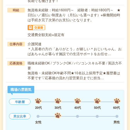
長期でも働けます！
無資格未経験：時給1600円～ 経験者：時給1800円～ ★
時給
日払い／週払い制度あり（月払いも選べます）※稼働開始時
は手続き完了次第のお支払いとなります。
交通費
交通費全額支給※規定有
介護関連
仕事内容
＊入居者の方の「ありがとう」が嬉しい＊おじいちゃん、お
ばあちゃんが暮らす施設での生活サポートをお任せ…
職種未経験OK / ブランクOK / パソコンスキル不要 / 英語力不
応募資格
要
無資格・未経験OK年齢不問★10名以上採用予定★履歴書は
不要です▽応募後の流れ1)翌営業日までに担当…
職場の雰囲気
年齢層
20代
30代
40代
50代
60代
男女比率
女性
男性