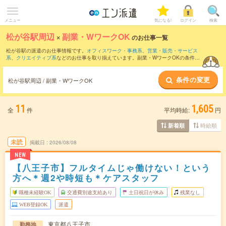
メニュー
気になる!
ログイン
検索
松が谷駅周辺
×
副業・WワークOK
のお仕事一覧
松が谷駅の派遣のお仕事情報です。
オフィスワーク・事務系
、
営業・販売・サービス
系
、
クリエイティブ系
などのお仕事を取り揃えています。副業・WワークOKの条件の
他に、
交通費別途支給あり
、
職種未経験OK
、
友だちと一緒の応募OK
などのこだわり
条件も取り揃えています。
条件の変更
松が谷駅周辺 / 副業・WワークOK
11
1,605
全
件
平均時給:
円
時給順
新着順
未読
掲載日
2026/08/08
NEW
【八王子市】フルタイムじゃ働けない！という
方へ＊週2や時短も＊ケアスタッフ
職種未経験OK
交通費別途支給あり
土日祝日が休み
残業なし
WEB登録OK
派遣
東京都八王子市
勤務地