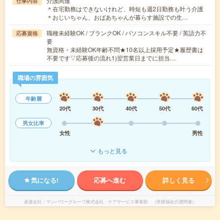
介護関連
仕事内容
＊在宅勤務はできないけれど、時短も週2日勤務も叶う介護
＊おじいちゃん、おばあちゃんが暮らす施設での生…
職種未経験OK / ブランクOK / パソコンスキル不要 / 英語力不
応募資格
要
無資格・未経験OK年齢不問★10名以上採用予定★履歴書は
不要です▽応募後の流れ1)翌営業日までに担当…
職場の雰囲気
年齢層
20代
30代
40代
50代
60代
男女比率
女性
男性
もっと見る
気になる!
応募へ進む
詳しく見る
派遣会社
マンパワーグループ株式会社 ケアサービス事業部 （医療福祉介護関連）