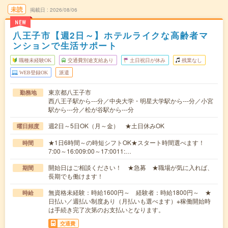
未読
掲載日
2026/08/06
NEW
八王子市【週2日～】ホテルライクな高齢者マ
ンションで生活サポート
職種未経験OK
交通費別途支給あり
土日祝日が休み
残業なし
WEB登録OK
派遣
東京都八王子市
勤務地
西八王子駅から---分／中央大学・明星大学駅から---分／小宮
駅から---分／松が谷駅から---分
週2日～5日OK（月～金） ★土日休みOK
曜日頻度
★1日6時間～の時短シフトOK★スタート時間選べます！
時間
7:00～16:009:00～17:0011:…
開始日はご相談ください！ ★急募 ★職場が気に入れば、
期間
長期でも働けます！
無資格未経験：時給1600円～ 経験者：時給1800円～ ★
時給
日払い／週払い制度あり（月払いも選べます）※稼働開始時
は手続き完了次第のお支払いとなります。
交通費