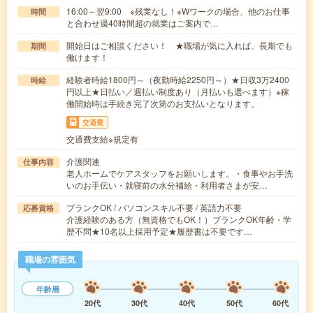
16:00～翌9:00 ※残業なし！※Wワークの場合、他のお仕事
時間
と合わせ週40時間超の就業はご案内で…
開始日はご相談ください！ ★職場が気に入れば、長期でも
期間
働けます！
経験者時給1800円～（夜勤時給2250円～）★日収3万2400
時給
円以上★日払い／週払い制度あり（月払いも選べます）※稼
働開始時は手続き完了次第のお支払いとなります。
交通費
交通費支給※規定有
介護関連
仕事内容
老人ホームでケアスタッフをお願いします。・食事やお手洗
いのお手伝い・就寝前の水分補給・利用者さまが安…
ブランクOK / パソコンスキル不要 / 英語力不要
応募資格
介護経験のある方（無資格でもOK！）ブランクOK年齢・学
歴不問★10名以上採用予定★履歴書は不要です…
職場の雰囲気
年齢層
20代
30代
40代
50代
60代