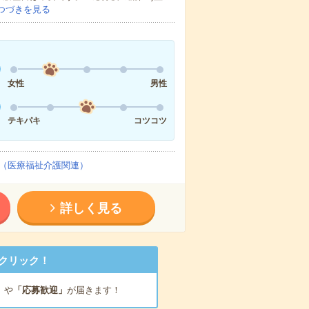
つづきを見る
女性
男性
テキパキ
コツコツ
（医療福祉介護関連）
詳しく見る
クリック！
」
や
「応募歓迎」
が届きます！