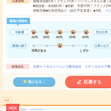
応募資格
職種未経験OK / ブランクOK / パソコンスキル不要 /
■無資格・未経験OK！■年齢・学歴不問！ブランクOK
保険完備■社員登用あり（紹介予定派遣）★WE…
つづ
職場の雰囲気
年齢層
男女比率
20代
30代
40代
50代
60代
職場の様子
仕事の仕方
活気がある
しずか
日研トータルソーシング株式会社 メディカルケア事
派遣会社
応募する
気になる！
未読
NEW
掲載日
2026/08/04