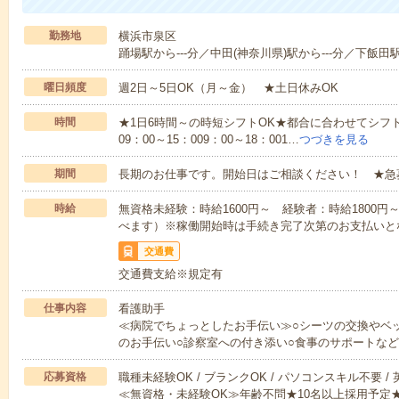
勤務地
横浜市泉区
踊場駅から---分／中田(神奈川県)駅から---分／下飯田駅
曜日頻度
週2日～5日OK（月～金） ★土日休みOK
時間
★1日6時間～の時短シフトOK★都合に合わせてシフト
09：00～15：009：00～18：001…
つづきを見る
期間
長期のお仕事です。開始日はご相談ください！ ★急
時給
無資格未経験：時給1600円～ 経験者：時給1800
べます）※稼働開始時は手続き完了次第のお支払いと
交通費
交通費支給※規定有
仕事内容
看護助手
≪病院でちょっとしたお手伝い≫○シーツの交換やベ
のお手伝い○診察室への付き添い○食事のサポートな
応募資格
職種未経験OK / ブランクOK / パソコンスキル不要 /
≪無資格・未経験OK≫年齢不問★10名以上採用予定