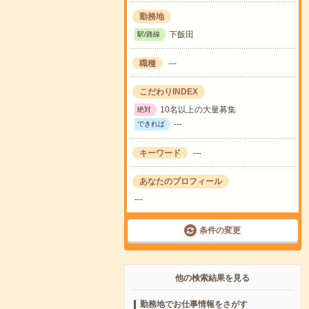
勤務地
下飯田
駅/路線
職種
---
こだわりINDEX
10名以上の大量募集
絶対
---
できれば
キーワード
---
あなたのプロフィール
---
条件の変更
他の検索結果を見る
勤務地でお仕事情報をさがす