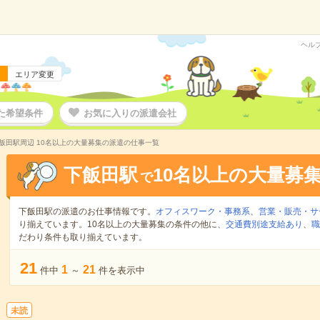
ヘル
エリア変更
た希望条件
お気に入りの派遣会社
飯田駅周辺 10名以上の大量募集の派遣の仕事一覧
下飯田駅
10名以上の大量募
で
下飯田駅の派遣のお仕事情報です。
オフィスワーク・事務系
、
営業・販売・サ
り揃えています。10名以上の大量募集の条件の他に、
交通費別途支給あり
、
職
だわり条件も取り揃えています。
21
1
21
件中
～
件を表示中
未読