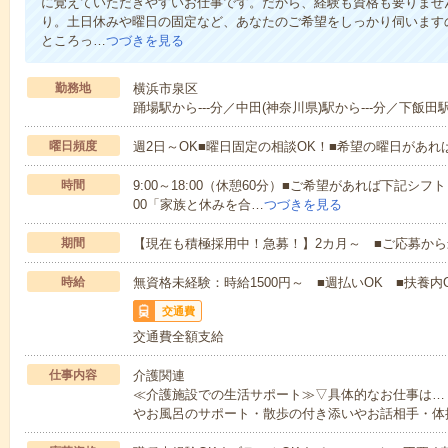
に覚えていただきやすいお仕事です。だから、経験も資格も要りませ
り。土日休みや曜日の固定など、あなたのご希望をしっかり伺います
ところっ…
つづきを見る
勤務地
横浜市泉区
踊場駅から---分／中田(神奈川県)駅から---分／下飯田駅
曜日頻度
週2日～OK■曜日固定の相談OK！■希望の曜日があ
時間
9:00～18:00（休憩60分）■ご希望があれば下記シフトもOK
00「家族と休みを合…
つづきを見る
期間
【現在も積極採用中！急募！】2カ月～ ■ご応募から
時給
無資格未経験：時給1500円～ ■週払いOK ■扶養内O
交通費
交通費全額支給
仕事内容
介護関連
≪介護施設での生活サポート≫▽具体的なお仕事は…
やお風呂のサポート・散歩の付き添いやお話相手・体