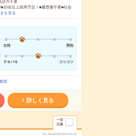
 英語力不要
!■10名以上採用予定！■履歴書不要■社会
きを見る
女性
男性
テキパキ
コツコツ
業部
詳しく見る
一括
応募
No.MANPWK856446-59