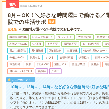
NEW
掲載日
2026/08/05
8月～OK！＼好きな時間曜日で働ける／
院での生活サポ
派遣
≪勤務地が選べる≫病院でのお仕事です。
派遣先
職種未経験OK
社会人未経験OK
ブランクOK
大学生歓迎
既卒第二
友達と一緒OK
OA不要
英語不要
履歴書不要
40～50代活躍
6
週2～3日勤務
週4日勤務
週5日勤務
土日祝休
朝10時以降スタート
午後のみOK
残業なし
シフト
交替制勤務
扶養控内
副業・Wワ
車通勤可
制服
日払いOK
週払いOK
職場が禁煙
派遣多
電
自転車・バイクOK
看護師
介護士
ここがポイント！
10時～、12時～、14時～など好きな勤務時間×好きな曜
【年齢不問！】未経験・無資格から始められる病院でのお仕事。患者
添ったりと、誰でもスグにできるお仕事メインです！【好きな時間曜日
シフトで働けます。「この日は10時～、この日は12時～」「この週
わせてカスタマイズできますよ！