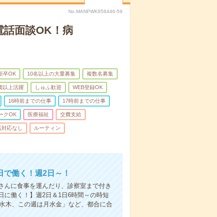
No.MANPWK856446-59
電話面談OK！病
新卒OK
10名以上の大量募集
複数名募集
0歳以上活躍
しゅふ歓迎
WEB登録OK
16時前までの仕事
17時前までの仕事
ークOK
医療福祉
交費支給
話対応なし
ルーティン
日で働く！週2日～！
さんに食事を運んだり、診察室まで付き
に働く！】週2日＆1日6時間～の時短
は水木、この週は月水金」など、都合に合