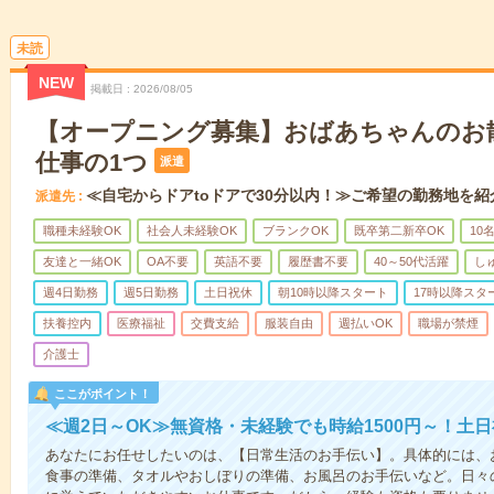
未読
NEW
掲載日
2026/08/05
【オープニング募集】おばあちゃんのお
仕事の1つ
派遣
≪自宅からドアtoドアで30分以内！≫ご希望の勤務地を紹
派遣先
職種未経験OK
社会人未経験OK
ブランクOK
既卒第二新卒OK
10
友達と一緒OK
OA不要
英語不要
履歴書不要
40～50代活躍
し
週4日勤務
週5日勤務
土日祝休
朝10時以降スタート
17時以降スタ
扶養控内
医療福祉
交費支給
服装自由
週払いOK
職場が禁煙
介護士
ここがポイント！
≪週2日～OK≫無資格・未経験でも時給1500円～！土
あなたにお任せしたいのは、【日常生活のお手伝い】。具体的には、
食事の準備、タオルやおしぼりの準備、お風呂のお手伝いなど。日々