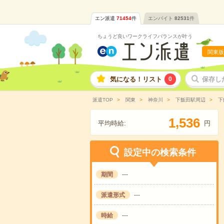
エン派遣
71454
件
エンバイト
82531
件
ちょうど良いワークライフバランスが叶う
関東版
気になる！リスト
0
保存し
派遣TOP
関東
神奈川
下飯田駅周辺
下
,
1
5
3
6
平均時給:
円
設定中の検索条件
期間
---
派遣形式
---
時給
---