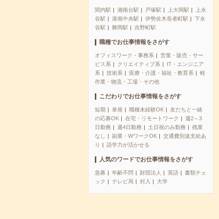
関内駅
湘南台駅
戸塚駅
上大岡駅
上永
谷駅
港南中央駅
伊勢佐木長者町駅
下永
谷駅
舞岡駅
吉野町駅
職種でお仕事情報をさがす
オフィスワーク・事務系
営業・販売・サー
ビス系
クリエイティブ系
IT・エンジニア
系
技術系
医療・介護・福祉・教育系
軽
作業・物流・工場・その他
こだわりでお仕事情報をさがす
短期
単発
職種未経験OK
友だちと一緒
の応募OK
在宅・リモートワーク
週2～3
日勤務
週4日勤務
土日祝のみ勤務
残業
なし
副業・WワークOK
交通費別途支給あ
り
語学力が活かせる
人気のワードでお仕事情報をさがす
急募
年齢不問
財団法人
英語
書類チェ
ック
テレビ局
封入
大学