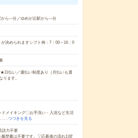
から---分／ゆめが丘駅から---分
が決められますシフト例：7：00～16：0
募
円～★日払い／週払い制度あり（月払いも選
なります。
ッドメイキング〇お手洗い・入浴など生活
ど……
つづきを見る
 英語力不要
★履歴書は不要です。▽応募後の流れ1)翌