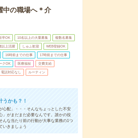
躍中の職場へ＊介
新卒OK
10名以上の大量募集
複数名募集
0歳以上活躍
しゅふ歓迎
WEB登録OK
16時前までの仕事
17時前までの仕事
ークOK
医療福祉
交費支給
電話対応なし
ルーティン
叶うかも？！
事が心配」・・・そんなちょっとした不安
心」がまだまだ必要なんです。誰かの役
そんな当たり前の行動が大事な業務の1つ
ていきましょう