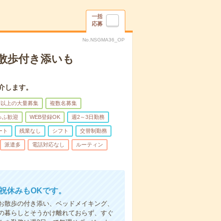
一括
応募
No.NSGMA36_OP
散歩付き添いも
介します。
名以上の大量募集
複数名募集
ゅふ歓迎
WEB登録OK
週2～3日勤務
ート
残業なし
シフト
交替制勤務
派遣多
電話対応なし
ルーティン
日祝休みもOKです。
お散歩の付き添い、ベッドメイキング、
の暮らしとそうかけ離れておらず、すぐ