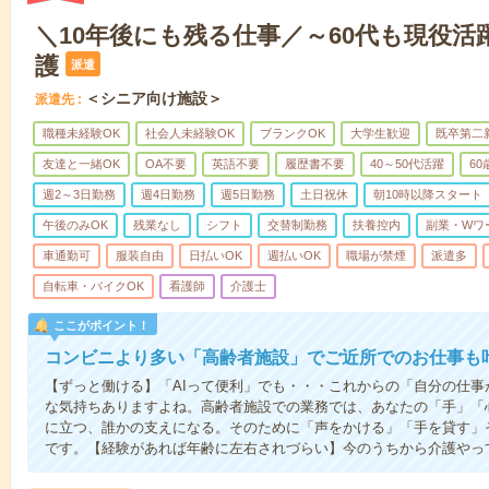
＼10年後にも残る仕事／～60代も現役活
護
派遣
＜シニア向け施設＞
派遣先
職種未経験OK
社会人未経験OK
ブランクOK
大学生歓迎
既卒第二
友達と一緒OK
OA不要
英語不要
履歴書不要
40～50代活躍
6
週2～3日勤務
週4日勤務
週5日勤務
土日祝休
朝10時以降スタート
午後のみOK
残業なし
シフト
交替制勤務
扶養控内
副業・Wワ
車通勤可
服装自由
日払いOK
週払いOK
職場が禁煙
派遣多
自転車・バイクOK
看護師
介護士
ここがポイント！
コンビニより多い「高齢者施設」でご近所でのお仕事も
【ずっと働ける】「AIって便利」でも・・・これからの「自分の仕
な気持ちありますよね。高齢者施設での業務では、あなたの「手」「
に立つ、誰かの支えになる。そのために「声をかける」「手を貸す」
です。【経験があれば年齢に左右されづらい】今のうちから介護やっ