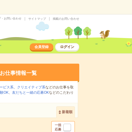
プ・お問い合わせ
サイトマップ
掲載のお問い合わせ
会員登録
ログイン
お仕事情報一覧
ービス系
、
クリエイティブ系
などのお仕事を取
験OK
、
友だちと一緒の応募OK
などのこだわり
新着順
一括
応募