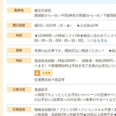
勤務地
横浜市泉区
踊場駅から---分／中田(神奈川県)駅から---分／下飯田駅
曜日頻度
週2日～5日OK（月～金） ★土日休みOK
時間
★1日6時間～の時短シフトOK★都合に合わせてシフト
09：00～15：009：00～18：001…
つづきを見る
期間
長期のお仕事です。開始日はご相談ください！ ★急
時給
無資格未経験：時給1600円～ 経験者：時給1800
べます）※稼働開始時は手続き完了次第のお支払いと
交通費
交通費支給※規定有
仕事内容
看護助手
≪病院でちょっとしたお手伝い≫○シーツの交換やベ
のお手伝い○診察室への付き添い○食事のサポートな
応募資格
職種未経験OK / ブランクOK / パソコンスキル不要 /
≪無資格・未経験OK≫年齢不問★10名以上採用予定