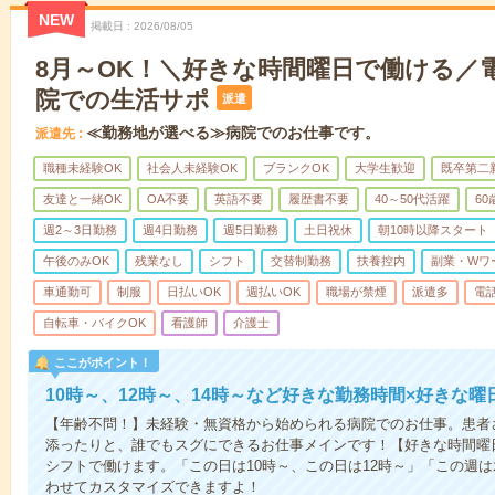
NEW
掲載日
2026/08/05
8月～OK！＼好きな時間曜日で働ける／
院での生活サポ
派遣
≪勤務地が選べる≫病院でのお仕事です。
派遣先
職種未経験OK
社会人未経験OK
ブランクOK
大学生歓迎
既卒第二
友達と一緒OK
OA不要
英語不要
履歴書不要
40～50代活躍
6
週2～3日勤務
週4日勤務
週5日勤務
土日祝休
朝10時以降スタート
午後のみOK
残業なし
シフト
交替制勤務
扶養控内
副業・Wワ
車通勤可
制服
日払いOK
週払いOK
職場が禁煙
派遣多
電
自転車・バイクOK
看護師
介護士
ここがポイント！
10時～、12時～、14時～など好きな勤務時間×好きな曜
【年齢不問！】未経験・無資格から始められる病院でのお仕事。患者
添ったりと、誰でもスグにできるお仕事メインです！【好きな時間曜日
シフトで働けます。「この日は10時～、この日は12時～」「この週
わせてカスタマイズできますよ！