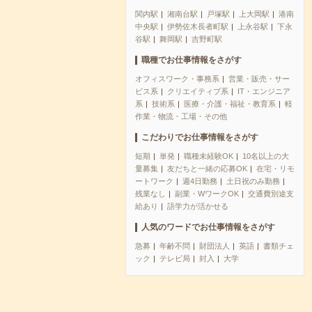
関内駅
湘南台駅
戸塚駅
上大岡駅
港南
中央駅
伊勢佐木長者町駅
上永谷駅
下永
谷駅
舞岡駅
吉野町駅
職種でお仕事情報をさがす
オフィスワーク・事務系
営業・販売・サー
ビス系
クリエイティブ系
IT・エンジニア
系
技術系
医療・介護・福祉・教育系
軽
作業・物流・工場・その他
こだわりでお仕事情報をさがす
短期
単発
職種未経験OK
10名以上の大
量募集
友だちと一緒の応募OK
在宅・リモ
ートワーク
週4日勤務
土日祝のみ勤務
残業なし
副業・WワークOK
交通費別途支
給あり
語学力が活かせる
人気のワードでお仕事情報をさがす
急募
年齢不問
財団法人
英語
書類チェ
ック
テレビ局
封入
大学