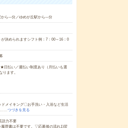
から---分／ゆめが丘駅から---分
が決められますシフト例：7：00～16：0
募
円～★日払い／週払い制度あり（月払いも選
なります。
ッドメイキング〇お手洗い・入浴など生活
ど……
つづきを見る
 英語力不要
★履歴書は不要です。▽応募後の流れ1)翌