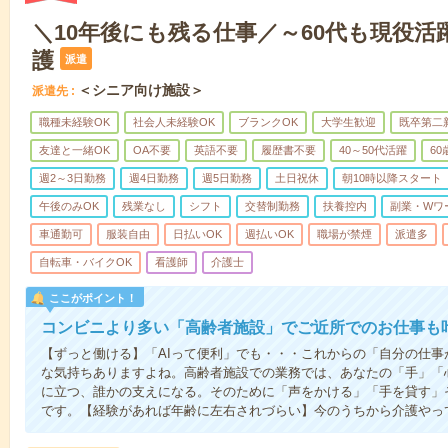
＼10年後にも残る仕事／～60代も現役活
護
派遣
＜シニア向け施設＞
派遣先
職種未経験OK
社会人未経験OK
ブランクOK
大学生歓迎
既卒第二
友達と一緒OK
OA不要
英語不要
履歴書不要
40～50代活躍
6
週2～3日勤務
週4日勤務
週5日勤務
土日祝休
朝10時以降スタート
午後のみOK
残業なし
シフト
交替制勤務
扶養控内
副業・Wワ
車通勤可
服装自由
日払いOK
週払いOK
職場が禁煙
派遣多
自転車・バイクOK
看護師
介護士
ここがポイント！
コンビニより多い「高齢者施設」でご近所でのお仕事も
【ずっと働ける】「AIって便利」でも・・・これからの「自分の仕
な気持ちありますよね。高齢者施設での業務では、あなたの「手」「
に立つ、誰かの支えになる。そのために「声をかける」「手を貸す」
です。【経験があれば年齢に左右されづらい】今のうちから介護やっ