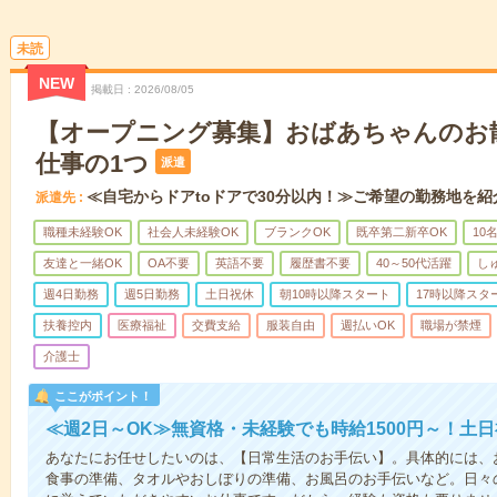
未読
NEW
掲載日
2026/08/05
【オープニング募集】おばあちゃんのお
仕事の1つ
派遣
≪自宅からドアtoドアで30分以内！≫ご希望の勤務地を紹
派遣先
職種未経験OK
社会人未経験OK
ブランクOK
既卒第二新卒OK
10
友達と一緒OK
OA不要
英語不要
履歴書不要
40～50代活躍
し
週4日勤務
週5日勤務
土日祝休
朝10時以降スタート
17時以降スタ
扶養控内
医療福祉
交費支給
服装自由
週払いOK
職場が禁煙
介護士
ここがポイント！
≪週2日～OK≫無資格・未経験でも時給1500円～！土
あなたにお任せしたいのは、【日常生活のお手伝い】。具体的には、
食事の準備、タオルやおしぼりの準備、お風呂のお手伝いなど。日々