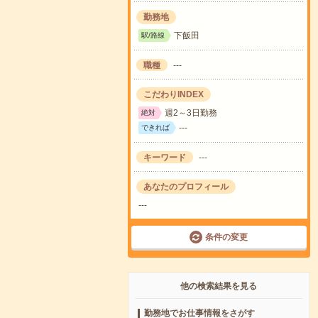
勤務地
下飯田
駅/路線
職種
---
こだわりINDEX
週2～3日勤務
絶対
---
できれば
キーワード
---
あなたのプロフィール
---
条件の変更
他の検索結果を見る
勤務地でお仕事情報をさがす