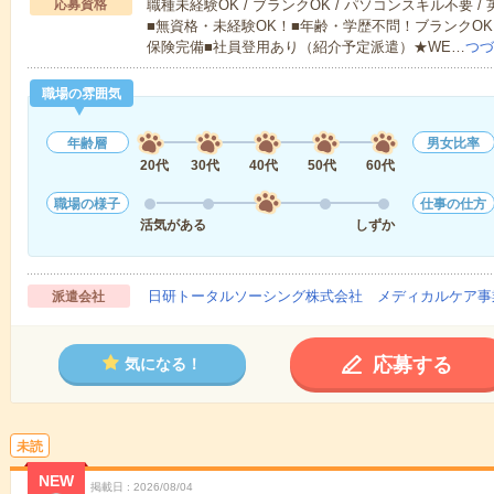
応募資格
職種未経験OK / ブランクOK / パソコンスキル不要 /
■無資格・未経験OK！■年齢・学歴不問！ブランクOK
保険完備■社員登用あり（紹介予定派遣）★WE…
つづ
職場の雰囲気
年齢層
男女比率
20代
30代
40代
50代
60代
職場の様子
仕事の仕方
活気がある
しずか
日研トータルソーシング株式会社 メディカルケア事
派遣会社
応募する
気になる！
未読
NEW
掲載日
2026/08/04