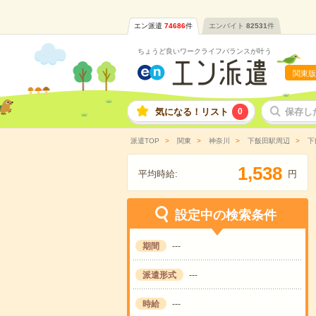
エン派遣
74686
件
エンバイト
82531
件
ちょうど良いワークライフバランスが叶う
関東版
気になる！リスト
0
保存し
派遣TOP
関東
神奈川
下飯田駅周辺
下
,
1
5
3
8
平均時給:
円
設定中の検索条件
期間
---
派遣形式
---
時給
---