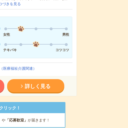
つづきを見る
女性
男性
テキパキ
コツコツ
（医療福祉介護関連）
詳しく見る
クリック！
」
や
「応募歓迎」
が届きます！