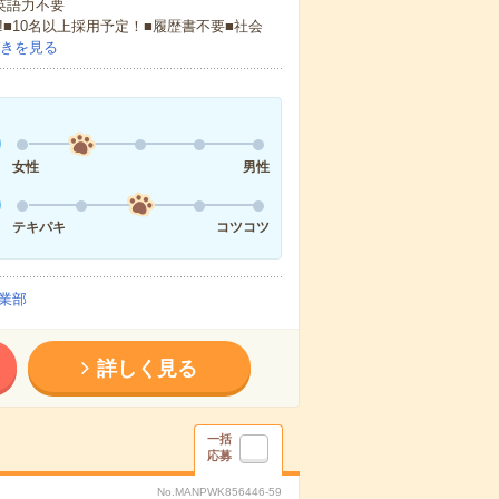
 英語力不要
!■10名以上採用予定！■履歴書不要■社会
きを見る
女性
男性
テキパキ
コツコツ
業部
詳しく見る
一括
応募
No.MANPWK856446-59