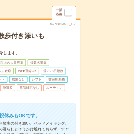
一括
応募
No.NSGMA36_OP
散歩付き添いも
介します。
名以上の大量募集
複数名募集
ゅふ歓迎
WEB登録OK
週2～3日勤務
ート
残業なし
シフト
交替制勤務
派遣多
電話対応なし
ルーティン
日祝休みもOKです。
お散歩の付き添い、ベッドメイキング、
の暮らしとそうかけ離れておらず、すぐ