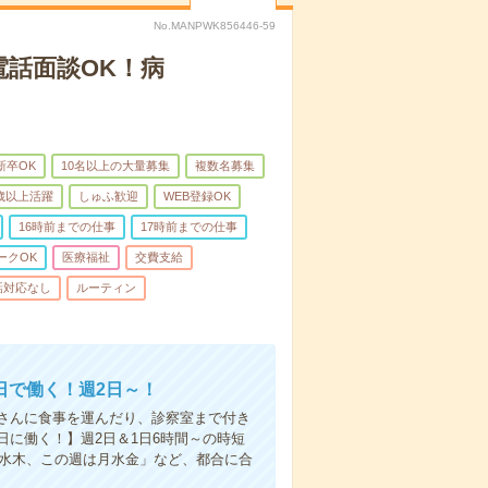
No.MANPWK856446-59
電話面談OK！病
新卒OK
10名以上の大量募集
複数名募集
0歳以上活躍
しゅふ歓迎
WEB登録OK
16時前までの仕事
17時前までの仕事
ークOK
医療福祉
交費支給
話対応なし
ルーティン
日で働く！週2日～！
さんに食事を運んだり、診察室まで付き
に働く！】週2日＆1日6時間～の時短
は水木、この週は月水金」など、都合に合