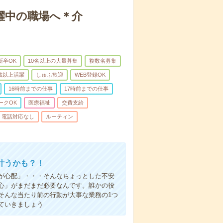
躍中の職場へ＊介
新卒OK
10名以上の大量募集
複数名募集
0歳以上活躍
しゅふ歓迎
WEB登録OK
16時前までの仕事
17時前までの仕事
ークOK
医療福祉
交費支給
電話対応なし
ルーティン
叶うかも？！
事が心配」・・・そんなちょっとした不安
心」がまだまだ必要なんです。誰かの役
そんな当たり前の行動が大事な業務の1つ
ていきましょう