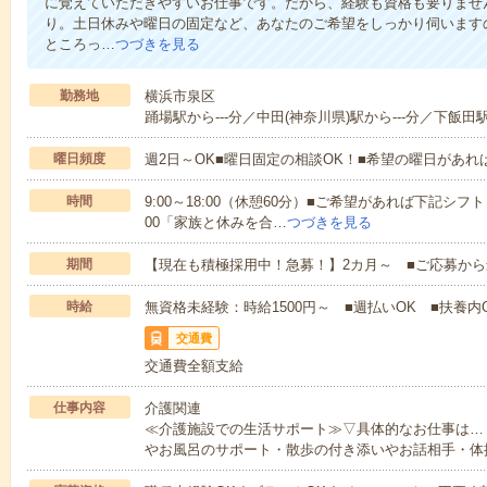
に覚えていただきやすいお仕事です。だから、経験も資格も要りませ
り。土日休みや曜日の固定など、あなたのご希望をしっかり伺います
ところっ…
つづきを見る
勤務地
横浜市泉区
踊場駅から---分／中田(神奈川県)駅から---分／下飯田駅
曜日頻度
週2日～OK■曜日固定の相談OK！■希望の曜日があ
時間
9:00～18:00（休憩60分）■ご希望があれば下記シフトもOK
00「家族と休みを合…
つづきを見る
期間
【現在も積極採用中！急募！】2カ月～ ■ご応募から
時給
無資格未経験：時給1500円～ ■週払いOK ■扶養内O
交通費
交通費全額支給
仕事内容
介護関連
≪介護施設での生活サポート≫▽具体的なお仕事は…
やお風呂のサポート・散歩の付き添いやお話相手・体