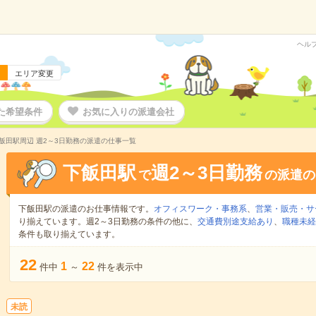
ヘル
エリア変更
た希望条件
お気に入りの派遣会社
飯田駅周辺 週2～3日勤務の派遣の仕事一覧
下飯田駅
週2～3日勤務
で
の派遣の
下飯田駅の派遣のお仕事情報です。
オフィスワーク・事務系
、
営業・販売・サ
り揃えています。週2～3日勤務の条件の他に、
交通費別途支給あり
、
職種未経
条件も取り揃えています。
22
1
22
件中
～
件を表示中
未読