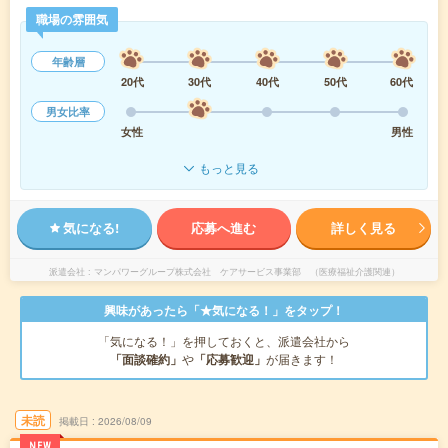
職場の雰囲気
年齢層
20代
30代
40代
50代
60代
男女比率
女性
男性
もっと見る
気になる!
応募へ進む
詳しく見る
派遣会社
マンパワーグループ株式会社 ケアサービス事業部 （医療福祉介護関連）
興味があったら「★気になる！」をタップ！
「気になる！」を押しておくと、派遣会社から
「面談確約」
や
「応募歓迎」
が届きます！
未読
掲載日
2026/08/09
NEW