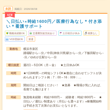
未読
掲載日
2026/08/08
NEW
＼日払い×時給1600円／医療行為なし＊付き添
い＊看護サポート
職種未経験OK
交通費別途支給あり
土日祝日が休み
残業なし
WEB登録OK
派遣
横浜市泉区
勤務地
踊場駅から---分／中田(神奈川県)駅から---分／下飯田駅から--
-分／ゆめが丘駅から---分
週2日～5日OK（月～金） ★土日休みOK
曜日頻度
★1日6時間～の時短シフトOK★都合に合わせてシフトが決
時間
められますシフト例：7：00～16：009：…
開始日はご相談ください！ ★急募 ★職場が気に入れば、
期間
長期でも働けます！
無資格未経験：時給1600円～ 経験者：時給1800円～ ★
時給
日払い／週払い制度あり（月払いも選べます）※稼働開始時
は手続き完了次第のお支払いとなります。