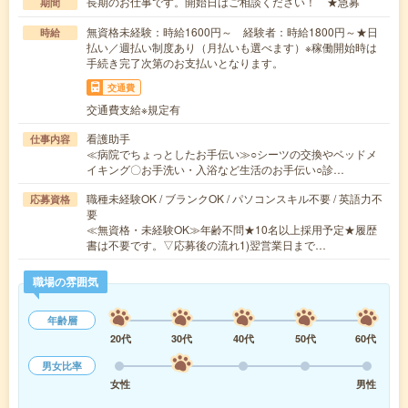
長期のお仕事です。開始日はご相談ください！ ★急募
期間
無資格未経験：時給1600円～ 経験者：時給1800円～★日
時給
払い／週払い制度あり（月払いも選べます）※稼働開始時は
手続き完了次第のお支払いとなります。
交通費
交通費支給※規定有
看護助手
仕事内容
≪病院でちょっとしたお手伝い≫○シーツの交換やベッドメ
イキング〇お手洗い・入浴など生活のお手伝い○診…
職種未経験OK / ブランクOK / パソコンスキル不要 / 英語力不
応募資格
要
≪無資格・未経験OK≫年齢不問★10名以上採用予定★履歴
書は不要です。▽応募後の流れ1)翌営業日まで…
職場の雰囲気
年齢層
20代
30代
40代
50代
60代
男女比率
女性
男性