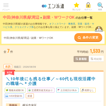
メニュー
気になる!
ログイン
検索
中田(神奈川県)駅周辺
×
副業・WワークOK
のお仕事一覧
中田(神奈川県)駅の派遣のお仕事情報です。
オフィスワーク・事務系
、
営業・販売・サ
ービス系
、
クリエイティブ系
などのお仕事を取り揃えています。副業・WワークOKの
条件の他に、
交通費別途支給あり
、
職種未経験OK
、
友だちと一緒の応募OK
などのこ
だわり条件も取り揃えています。
条件の変更
中田(神奈川県)駅周辺 / 副業・WワークOK
7
1,533
全
件
平均時給:
円
時給順
新着順
未読
掲載日
2026/08/09
NEW
＼10年後にも残る仕事／～60代も現役活躍中
の職場へ＊介護
職種未経験OK
交通費別途支給あり
土日祝日が休み
残業なし
WEB登録OK
派遣
横浜市泉区
勤務地