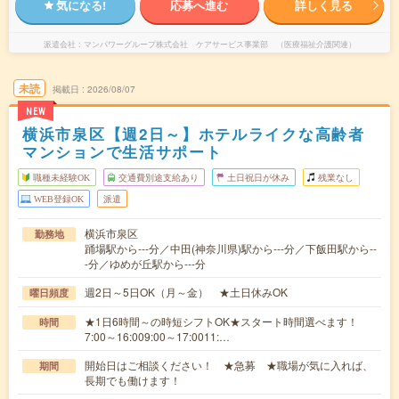
気になる!
応募へ進む
詳しく見る
派遣会社
マンパワーグループ株式会社 ケアサービス事業部 （医療福祉介護関連）
未読
掲載日
2026/08/07
NEW
横浜市泉区【週2日～】ホテルライクな高齢者
マンションで生活サポート
職種未経験OK
交通費別途支給あり
土日祝日が休み
残業なし
WEB登録OK
派遣
横浜市泉区
勤務地
踊場駅から---分／中田(神奈川県)駅から---分／下飯田駅から--
-分／ゆめが丘駅から---分
週2日～5日OK（月～金） ★土日休みOK
曜日頻度
★1日6時間～の時短シフトOK★スタート時間選べます！
時間
7:00～16:009:00～17:0011:…
開始日はご相談ください！ ★急募 ★職場が気に入れば、
期間
長期でも働けます！