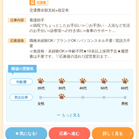
交通費
交通費全額支給※規定有
看護助手
仕事内容
≪病院でちょっとしたお手伝い≫〇お手洗い・入浴など生活
のお手伝い○診察室への付き添い○食事のサポート…
職種未経験OK / ブランクOK / パソコンスキル不要 / 英語力不
応募資格
要
≪無資格・未経験OK≫年齢不問★10名以上採用予定★履歴
書は不要です。▽応募後の流れ1)翌営業日まで…
職場の雰囲気
年齢層
20代
30代
40代
50代
60代
男女比率
女性
男性
もっと見る
気になる!
応募へ進む
詳しく見る