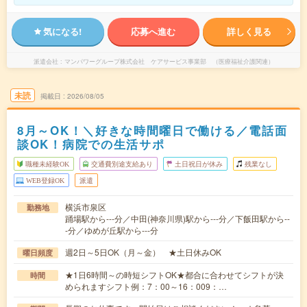
気になる!
応募へ進む
詳しく見る
派遣会社
マンパワーグループ株式会社 ケアサービス事業部 （医療福祉介護関連）
未読
掲載日
2026/08/05
8月～OK！＼好きな時間曜日で働ける／電話面
談OK！病院での生活サポ
職種未経験OK
交通費別途支給あり
土日祝日が休み
残業なし
WEB登録OK
派遣
横浜市泉区
勤務地
踊場駅から---分／中田(神奈川県)駅から---分／下飯田駅から--
-分／ゆめが丘駅から---分
週2日～5日OK（月～金） ★土日休みOK
曜日頻度
★1日6時間～の時短シフトOK★都合に合わせてシフトが決
時間
められますシフト例：7：00～16：009：…