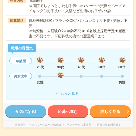
看護助手
仕事内容
≪病院でちょっとしたお手伝い≫○シーツの交換やベッドメ
イキング〇お手洗い・入浴など生活のお手伝い○診…
職種未経験OK / ブランクOK / パソコンスキル不要 / 英語力不
応募資格
要
≪無資格・未経験OK≫年齢不問★10名以上採用予定★履歴
書は不要です。▽応募後の流れ1)翌営業日まで…
職場の雰囲気
年齢層
20代
30代
40代
50代
60代
男女比率
女性
男性
もっと見る
気になる!
応募へ進む
詳しく見る
派遣会社
マンパワーグループ株式会社 ケアサービス事業部 （医療福祉介護関連）