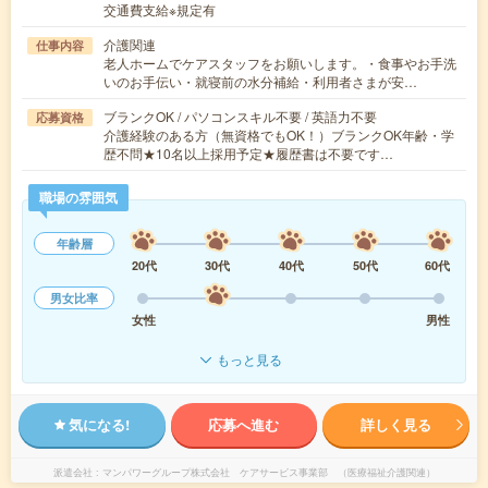
交通費支給※規定有
介護関連
仕事内容
老人ホームでケアスタッフをお願いします。・食事やお手洗
いのお手伝い・就寝前の水分補給・利用者さまが安…
ブランクOK / パソコンスキル不要 / 英語力不要
応募資格
介護経験のある方（無資格でもOK！）ブランクOK年齢・学
歴不問★10名以上採用予定★履歴書は不要です…
職場の雰囲気
年齢層
20代
30代
40代
50代
60代
男女比率
女性
男性
もっと見る
気になる!
応募へ進む
詳しく見る
派遣会社
マンパワーグループ株式会社 ケアサービス事業部 （医療福祉介護関連）