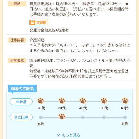
無資格未経験：時給1600円～ 経験者：時給1800円～ ★
時給
日払い／週払い制度あり（月払いも選べます）※稼働開始時
は手続き完了次第のお支払いとなります。
交通費
交通費全額支給※規定有
介護関連
仕事内容
＊入居者の方の「ありがとう」が嬉しい＊お年寄りを笑顔に
する介護のお仕事です。おじいちゃん、おばあちゃ…
職種未経験OK / ブランクOK / パソコンスキル不要 / 英語力不
応募資格
要
無資格・未経験OK年齢不問★10名以上採用予定★履歴書は
不要です▽応募後の流れ1)翌営業日までに担当…
職場の雰囲気
年齢層
20代
30代
40代
50代
60代
男女比率
女性
男性
もっと見る