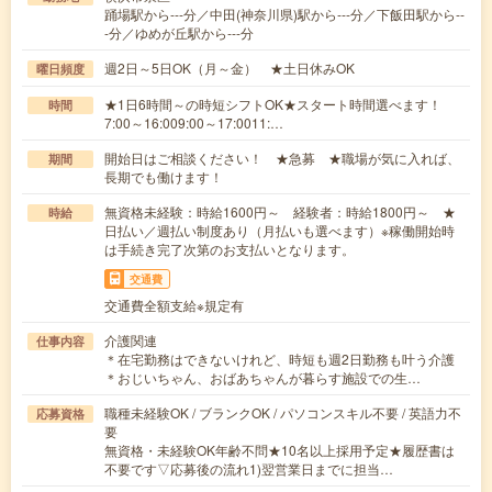
踊場駅から---分／中田(神奈川県)駅から---分／下飯田駅から--
-分／ゆめが丘駅から---分
週2日～5日OK（月～金） ★土日休みOK
曜日頻度
★1日6時間～の時短シフトOK★スタート時間選べます！
時間
7:00～16:009:00～17:0011:…
開始日はご相談ください！ ★急募 ★職場が気に入れば、
期間
長期でも働けます！
無資格未経験：時給1600円～ 経験者：時給1800円～ ★
時給
日払い／週払い制度あり（月払いも選べます）※稼働開始時
は手続き完了次第のお支払いとなります。
交通費
交通費全額支給※規定有
介護関連
仕事内容
＊在宅勤務はできないけれど、時短も週2日勤務も叶う介護
＊おじいちゃん、おばあちゃんが暮らす施設での生…
職種未経験OK / ブランクOK / パソコンスキル不要 / 英語力不
応募資格
要
無資格・未経験OK年齢不問★10名以上採用予定★履歴書は
不要です▽応募後の流れ1)翌営業日までに担当…