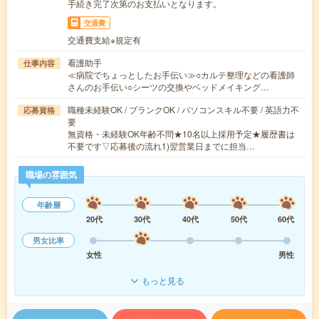
手続き完了次第のお支払いとなります。
交通費
交通費支給※規定有
看護助手
仕事内容
≪病院でちょっとしたお手伝い≫○カルテ整理などの看護師
さんのお手伝い○シーツの交換やベッドメイキング…
職種未経験OK / ブランクOK / パソコンスキル不要 / 英語力不
応募資格
要
無資格・未経験OK年齢不問★10名以上採用予定★履歴書は
不要です▽応募後の流れ1)翌営業日までに担当…
職場の雰囲気
年齢層
20代
30代
40代
50代
60代
男女比率
女性
男性
もっと見る