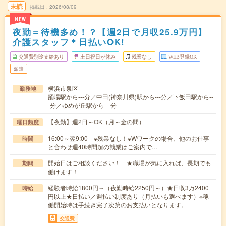
未読
掲載日
2026/08/09
NEW
夜勤＝待機多め！？【週2日で月収25.9万円】
介護スタッフ＊日払いOK!
交通費別途支給あり
土日祝日が休み
残業なし
WEB登録OK
派遣
横浜市泉区
勤務地
踊場駅から---分／中田(神奈川県)駅から---分／下飯田駅から--
-分／ゆめが丘駅から---分
【夜勤】週2日～OK（月～金の間）
曜日頻度
16:00～翌9:00 ※残業なし！※Wワークの場合、他のお仕事
時間
と合わせ週40時間超の就業はご案内で…
開始日はご相談ください！ ★職場が気に入れば、長期でも
期間
働けます！
経験者時給1800円～（夜勤時給2250円～）★日収3万2400
時給
円以上★日払い／週払い制度あり（月払いも選べます）※稼
働開始時は手続き完了次第のお支払いとなります。
交通費