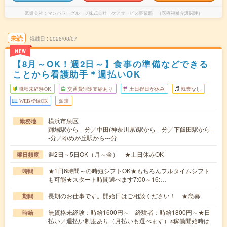
派遣会社
マンパワーグループ株式会社 ケアサービス事業部 （医療福祉介護関連）
未読
掲載日
2026/08/07
NEW
【8月～OK！週2日～】食事の準備などできる
ことから看護助手＊週払いOK
職種未経験OK
交通費別途支給あり
土日祝日が休み
残業なし
WEB登録OK
派遣
横浜市泉区
勤務地
踊場駅から---分／中田(神奈川県)駅から---分／下飯田駅から--
-分／ゆめが丘駅から---分
週2日～5日OK（月～金） ★土日休みOK
曜日頻度
★1日6時間～の時短シフトOK★もちろんフルタイムシフト
時間
も可能★スタート時間選べます7:00～16:…
長期のお仕事です。開始日はご相談ください！ ★急募
期間
無資格未経験：時給1600円～ 経験者：時給1800円～★日
時給
払い／週払い制度あり（月払いも選べます）※稼働開始時は