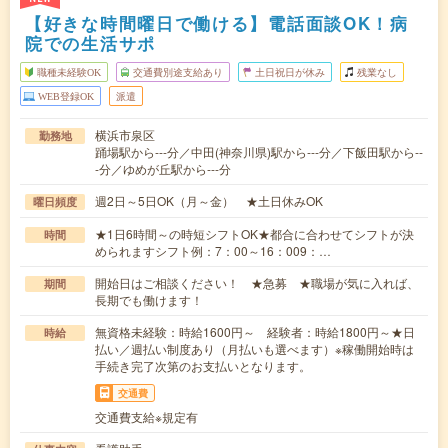
【好きな時間曜日で働ける】電話面談OK！病
院での生活サポ
職種未経験OK
交通費別途支給あり
土日祝日が休み
残業なし
WEB登録OK
派遣
横浜市泉区
勤務地
踊場駅から---分／中田(神奈川県)駅から---分／下飯田駅から--
-分／ゆめが丘駅から---分
週2日～5日OK（月～金） ★土日休みOK
曜日頻度
★1日6時間～の時短シフトOK★都合に合わせてシフトが決
時間
められますシフト例：7：00～16：009：…
開始日はご相談ください！ ★急募 ★職場が気に入れば、
期間
長期でも働けます！
無資格未経験：時給1600円～ 経験者：時給1800円～★日
時給
払い／週払い制度あり（月払いも選べます）※稼働開始時は
手続き完了次第のお支払いとなります。
交通費
交通費支給※規定有