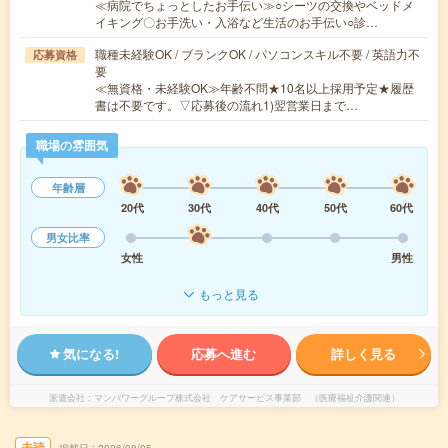
≪病院でちょっとしたお手伝い≫○シーツの交換やベッドメ
イキング〇お手洗い・入浴など生活のお手伝い○診…
職種未経験OK / ブランクOK / パソコンスキル不要 / 英語力不
応募資格
要
≪無資格・未経験OK≫年齢不問★10名以上採用予定★履歴
書は不要です。▽応募後の流れ1)翌営業日まで…
職場の雰囲気
年齢層
20代
30代
40代
50代
60代
男女比率
女性
男性
もっと見る
気になる!
応募へ進む
詳しく見る
派遣会社
マンパワーグループ株式会社 ケアサービス事業部 （医療福祉介護関連）
未読