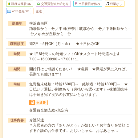
職種未経験OK
交通費別途支給あり
土日祝日が休み
残業なし
WEB登録OK
派遣
横浜市泉区
勤務地
踊場駅から---分／中田(神奈川県)駅から---分／下飯田駅から--
-分／ゆめが丘駅から---分
週2日～5日OK（月～金） ★土日休みOK
曜日頻度
★1日6時間～の時短シフトOK★スタート時間選べます！
時間
7:00～16:009:00～17:0011:…
開始日はご相談ください！ ★急募 ★職場が気に入れば、
期間
長期でも働けます！
無資格未経験：時給1600円～ 経験者：時給1800円～ ★
時給
日払い／週払い制度あり（月払いも選べます）※稼働開始時
は手続き完了次第のお支払いとなります。
交通費
交通費全額支給※規定有
介護関連
仕事内容
＊入居者の方の「ありがとう」が嬉しい＊お年寄りを笑顔に
する介護のお仕事です。おじいちゃん、おばあちゃ…