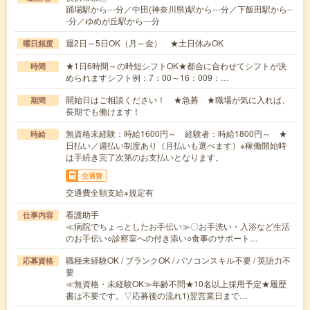
踊場駅から---分／中田(神奈川県)駅から---分／下飯田駅から--
-分／ゆめが丘駅から---分
週2日～5日OK（月～金） ★土日休みOK
曜日頻度
★1日6時間～の時短シフトOK★都合に合わせてシフトが決
時間
められますシフト例：7：00～16：009：…
開始日はご相談ください！ ★急募 ★職場が気に入れば、
期間
長期でも働けます！
無資格未経験：時給1600円～ 経験者：時給1800円～ ★
時給
日払い／週払い制度あり（月払いも選べます）※稼働開始時
は手続き完了次第のお支払いとなります。
交通費
交通費全額支給※規定有
看護助手
仕事内容
≪病院でちょっとしたお手伝い≫〇お手洗い・入浴など生活
のお手伝い○診察室への付き添い○食事のサポート…
職種未経験OK / ブランクOK / パソコンスキル不要 / 英語力不
応募資格
要
≪無資格・未経験OK≫年齢不問★10名以上採用予定★履歴
書は不要です。▽応募後の流れ1)翌営業日まで…