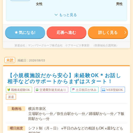
女性
男性
もっと見る
気になる!
応募へ進む
詳しく見る
派遣会社
マンパワーグループ株式会社 ケアサービス事業部 （医療福祉介護関連）
未読
掲載日
2026/08/03
【小規模施設だから安心】未経験OK＊お話し
相手などのサポートからまずはスタート！
職種未経験OK
交通費別途支給あり
土日祝日が休み
WEB登録OK
派遣
横浜市泉区
勤務地
立場駅から---分／弥生台駅から---分／踊場駅から---分／下飯
田駅から---分
シフト制（月～日） ※平日のみなどの相談もOK ※週3なども
曜日頻度
相談OK