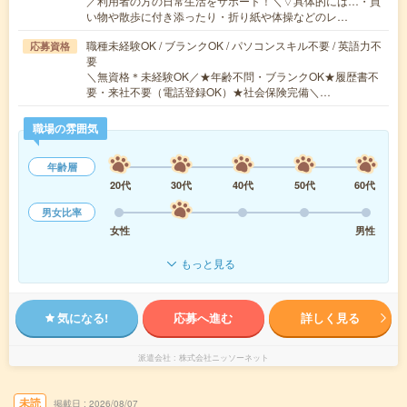
／利用者の方の日常生活をサポート！＼▽具体的には…・買
い物や散歩に付き添ったり・折り紙や体操などのレ…
職種未経験OK / ブランクOK / パソコンスキル不要 / 英語力不
応募資格
要
＼無資格＊未経験OK／★年齢不問・ブランクOK★履歴書不
要・来社不要（電話登録OK）★社会保険完備＼…
職場の雰囲気
年齢層
20代
30代
40代
50代
60代
男女比率
女性
男性
もっと見る
気になる!
応募へ進む
詳しく見る
派遣会社
株式会社ニッソーネット
未読
掲載日
2026/08/07