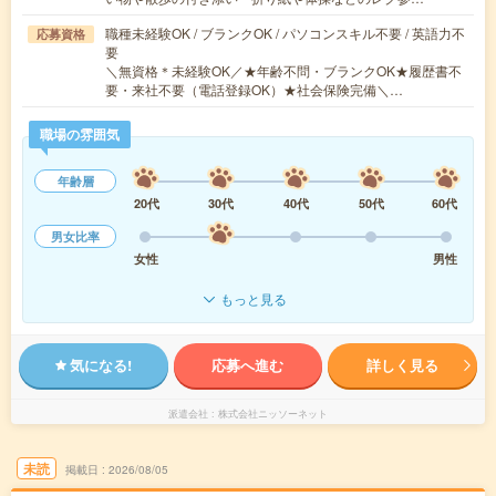
職種未経験OK / ブランクOK / パソコンスキル不要 / 英語力不
応募資格
要
＼無資格＊未経験OK／★年齢不問・ブランクOK★履歴書不
要・来社不要（電話登録OK）★社会保険完備＼…
職場の雰囲気
年齢層
20代
30代
40代
50代
60代
男女比率
女性
男性
もっと見る
気になる!
応募へ進む
詳しく見る
派遣会社
株式会社ニッソーネット
未読
掲載日
2026/08/05