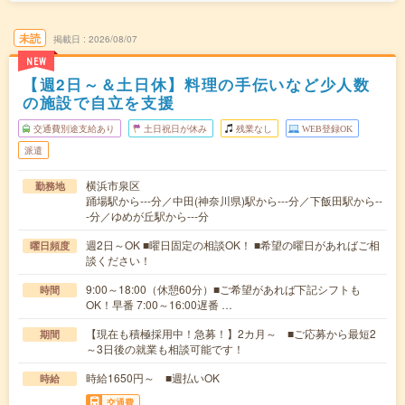
未読
掲載日
2026/08/07
NEW
【週2日～＆土日休】料理の手伝いなど少人数
の施設で自立を支援
交通費別途支給あり
土日祝日が休み
残業なし
WEB登録OK
派遣
横浜市泉区
勤務地
踊場駅から---分／中田(神奈川県)駅から---分／下飯田駅から--
-分／ゆめが丘駅から---分
週2日～OK ■曜日固定の相談OK！ ■希望の曜日があればご相
曜日頻度
談ください！
9:00～18:00（休憩60分）■ご希望があれば下記シフトも
時間
OK！早番 7:00～16:00遅番 …
【現在も積極採用中！急募！】2カ月～ ■ご応募から最短2
期間
～3日後の就業も相談可能です！
時給1650円～ ■週払いOK
時給
交通費