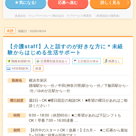
気になる!
応募へ進む
詳しく見る
派遣会社
マンパワーグループ株式会社 ケアサービス事業部 （医療福祉介護関連）
未読
掲載日
2026/08/04
【介護staff】人と話すのが好きな方に＊未経
験からはじめる生活サポート
職種未経験OK
交通費別途支給あり
土日祝日が休み
残業なし
WEB登録OK
派遣
横浜市泉区
勤務地
踊場駅から---分／中田(神奈川県)駅から---分／下飯田駅から--
-分／ゆめが丘駅から---分
週2日～OK ■曜日固定の相談OK！ ■希望の曜日があればご相
曜日頻度
談ください！
9:00～18:00（休憩60分）■ご希望があれば下記シフトも
時間
OK！早番 7:00～16:00遅番 …
【8月中のスタートOK！急募！】2カ月～ ■ご応募から最短
期間
2～3日後に就業が可能です！