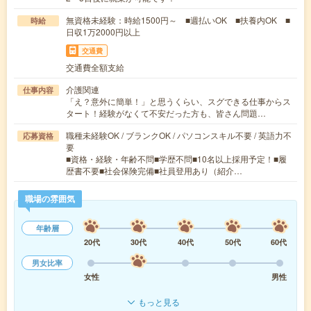
無資格未経験：時給1500円～ ■週払いOK ■扶養内OK ■
時給
日収1万2000円以上
交通費
交通費全額支給
介護関連
仕事内容
「え？意外に簡単！」と思うくらい、スグできる仕事からス
タート！経験がなくて不安だった方も、皆さん問題…
職種未経験OK / ブランクOK / パソコンスキル不要 / 英語力不
応募資格
要
■資格・経験・年齢不問■学歴不問■10名以上採用予定！■履
歴書不要■社会保険完備■社員登用あり（紹介…
職場の雰囲気
年齢層
20代
30代
40代
50代
60代
男女比率
女性
男性
もっと見る