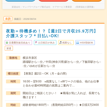
派遣会社
マンパワーグループ株式会社 ケアサービス事業部 （医療福祉介護関連）
未読
掲載日
2026/08/04
夜勤＝待機多め！？【週2日で月収25.9万円】
介護スタッフ＊日払いOK!
交通費別途支給あり
土日祝日が休み
残業なし
WEB登録OK
派遣
横浜市泉区
勤務地
踊場駅から---分／中田(神奈川県)駅から---分／下飯田駅から--
-分／ゆめが丘駅から---分
【夜勤】週2日～OK（月～金の間）
曜日頻度
16:00～翌9:00 ※残業なし！※Wワークの場合、他のお仕事
時間
と合わせ週40時間超の就業はご案内で…
開始日はご相談ください！ ★職場が気に入れば、長期でも
期間
働けます！
経験者時給1800円～（夜勤時給2250円～）★日収3万2400
時給