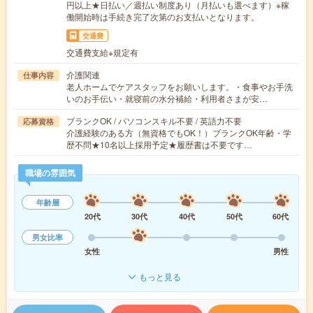
円以上★日払い／週払い制度あり（月払いも選べます）※稼
働開始時は手続き完了次第のお支払いとなります。
交通費
交通費支給※規定有
介護関連
仕事内容
老人ホームでケアスタッフをお願いします。・食事やお手洗
いのお手伝い・就寝前の水分補給・利用者さまが安…
ブランクOK / パソコンスキル不要 / 英語力不要
応募資格
介護経験のある方（無資格でもOK！）ブランクOK年齢・学
歴不問★10名以上採用予定★履歴書は不要です…
職場の雰囲気
年齢層
20代
30代
40代
50代
60代
男女比率
女性
男性
もっと見る