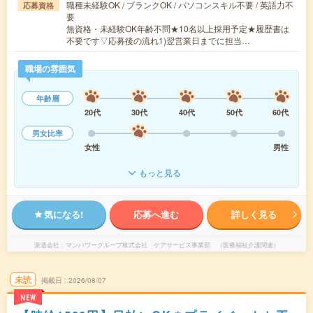
職種未経験OK / ブランクOK / パソコンスキル不要 / 英語力不
応募資格
要
無資格・未経験OK年齢不問★10名以上採用予定★履歴書は
不要です▽応募後の流れ1)翌営業日までに担当…
職場の雰囲気
年齢層
20代
30代
40代
50代
60代
男女比率
女性
男性
もっと見る
気になる!
応募へ進む
詳しく見る
派遣会社
マンパワーグループ株式会社 ケアサービス事業部 （医療福祉介護関連）
未読
掲載日
2026/08/07
NEW