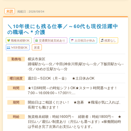
未読
掲載日
2026/08/04
＼10年後にも残る仕事／～60代も現役活躍中
の職場へ＊介護
職種未経験OK
交通費別途支給あり
土日祝日が休み
残業なし
WEB登録OK
派遣
横浜市泉区
勤務地
踊場駅から---分／中田(神奈川県)駅から---分／下飯田駅から--
-分／ゆめが丘駅から---分
週2日～5日OK（月～金） ★土日休みOK
曜日頻度
★1日6時間～の時短シフトOK★スタート時間選べます！
時間
7:00～16:009:00～17:0011:…
開始日はご相談ください！ ★急募 ★職場が気に入れば、
期間
長期でも働けます！
無資格未経験：時給1600円～ 経験者：時給1800円～ ★
時給
日払い／週払い制度あり（月払いも選べます）※稼働開始時
は手続き完了次第のお支払いとなります。