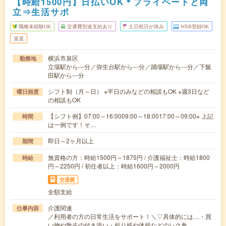
【時給1500円】日払いOK＊プライベートと両
立⇒生活サポ
職種未経験OK
交通費別途支給あり
土日祝日が休み
WEB登録OK
派遣
横浜市泉区
勤務地
立場駅から---分／弥生台駅から---分／踊場駅から---分／下飯
田駅から---分
シフト制（月～日） ※平日のみなどの相談もOK ※週3日など
曜日頻度
の相談もOK
【シフト例】07:00～16:0009:00～18:0017:00～09:00※ 上記
時間
は一例です！そ…
即日～2ヶ月以上
期間
無資格の方：時給1500円～1875円 / 介護福祉士：時給1800
時給
円～2250円 / 初任者以上：時給1600円～2000円
交通費
全額支給
介護関連
仕事内容
／利用者の方の日常生活をサポート！＼▽具体的には…・買
い物や散歩の付き添い・折り紙や体操などのレク参…