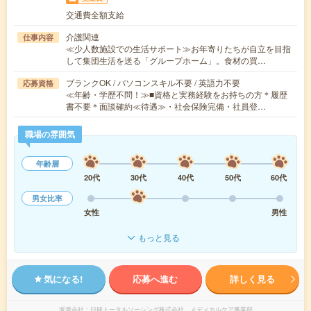
交通費全額支給
介護関連
仕事内容
≪少人数施設での生活サポート≫お年寄りたちが自立を目指
して集団生活を送る「グループホーム」。食材の買…
ブランクOK / パソコンスキル不要 / 英語力不要
応募資格
≪年齢・学歴不問！≫■資格と実務経験をお持ちの方＊履歴
書不要＊面談確約≪待遇≫・社会保険完備・社員登…
職場の雰囲気
年齢層
20代
30代
40代
50代
60代
男女比率
女性
男性
もっと見る
気になる!
応募へ進む
詳しく見る
派遣会社
日研トータルソーシング株式会社 メディカルケア事業部