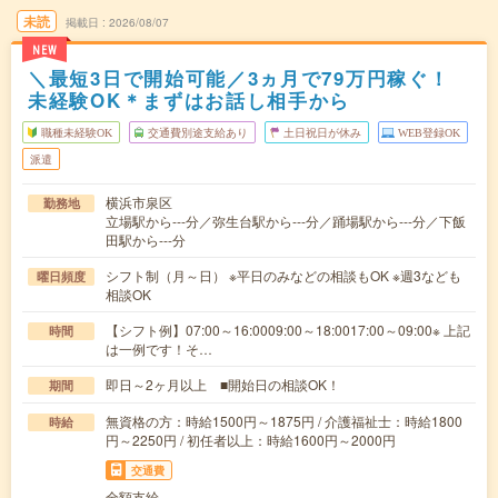
未読
掲載日
2026/08/07
NEW
＼最短3日で開始可能／3ヵ月で79万円稼ぐ！
未経験OK＊まずはお話し相手から
職種未経験OK
交通費別途支給あり
土日祝日が休み
WEB登録OK
派遣
横浜市泉区
勤務地
立場駅から---分／弥生台駅から---分／踊場駅から---分／下飯
田駅から---分
シフト制（月～日） ※平日のみなどの相談もOK ※週3なども
曜日頻度
相談OK
【シフト例】07:00～16:0009:00～18:0017:00～09:00※ 上記
時間
は一例です！そ…
即日～2ヶ月以上 ■開始日の相談OK！
期間
無資格の方：時給1500円～1875円 / 介護福祉士：時給1800
時給
円～2250円 / 初任者以上：時給1600円～2000円
交通費
全額支給