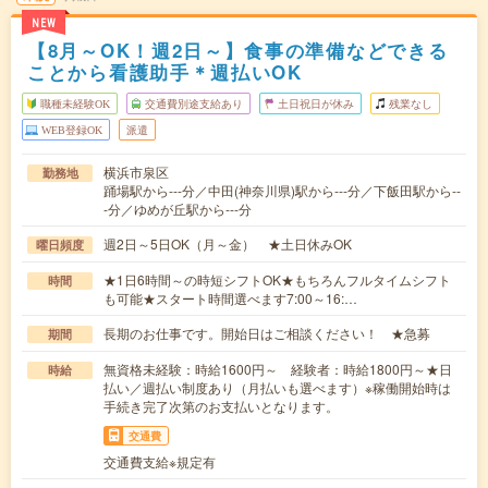
NEW
【8月～OK！週2日～】食事の準備などできる
ことから看護助手＊週払いOK
職種未経験OK
交通費別途支給あり
土日祝日が休み
残業なし
WEB登録OK
派遣
横浜市泉区
勤務地
踊場駅から---分／中田(神奈川県)駅から---分／下飯田駅から--
-分／ゆめが丘駅から---分
週2日～5日OK（月～金） ★土日休みOK
曜日頻度
★1日6時間～の時短シフトOK★もちろんフルタイムシフト
時間
も可能★スタート時間選べます7:00～16:…
長期のお仕事です。開始日はご相談ください！ ★急募
期間
無資格未経験：時給1600円～ 経験者：時給1800円～★日
時給
払い／週払い制度あり（月払いも選べます）※稼働開始時は
手続き完了次第のお支払いとなります。
交通費
交通費支給※規定有