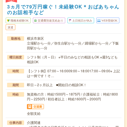
3ヵ月で79万円稼ぐ！未経験OK＊おばあちゃん
のお話相手など
職種未経験OK
交通費別途支給あり
土日祝日が休み
WEB登録OK
派遣
横浜市泉区
勤務地
立場駅から---分／弥生台駅から---分／踊場駅から---分／下飯
田駅から---分
シフト制（月～日） ※平日のみなどの相談もOK ※週3なども
曜日頻度
相談OK
【シフト例】07:00～16:0009:00～18:0017:00～09:00※ 上記
時間
は一例です！そ…
即日～2ヶ月以上 ■開始日の相談OK！
期間
無資格の方：時給1500円～1875円 / 介護福祉士：時給1800
時給
円～2250円 / 初任者以上：時給1600円～2000円
交通費
全額支給
介護関連
仕事内容