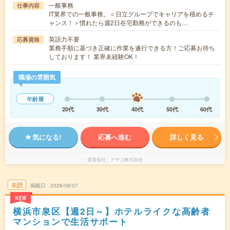
一般事務
仕事内容
IT業界での一般事務。＜日立グループでキャリアを積めるチ
ャンス！＞慣れたら週2日在宅勤務ができるのも…
英語力不要
応募資格
業務手順に基づき正確に作業を遂行できる方！ご応募お待ち
しております！ 業界未経験OK！
職場の雰囲気
年齢層
20代
30代
40代
50代
60代
気になる!
応募へ進む
詳しく見る
派遣会社
アデコ株式会社
未読
掲載日
2026/08/07
NEW
横浜市泉区【週2日～】ホテルライクな高齢者
マンションで生活サポート