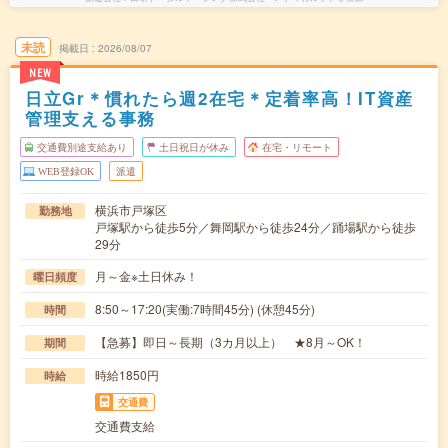
未読
掲載日
2026/08/07
NEW
日立Gr＊慣れたら週2在宅＊定着率高！IT資産
管理支える事務
交通費別途支給あり
土日祝日が休み
在宅・リモート
WEB登録OK
派遣
横浜市戸塚区
勤務地
戸塚駅から徒歩5分／舞岡駅から徒歩24分／踊場駅から徒歩
29分
月～金※土日休み！
曜日頻度
8:50～17:20(実働:7時間45分) (休憩45分)
時間
【急募】即日～長期（3カ月以上） ★8月～OK！
期間
時給1850円
時給
交通費
交通費支給