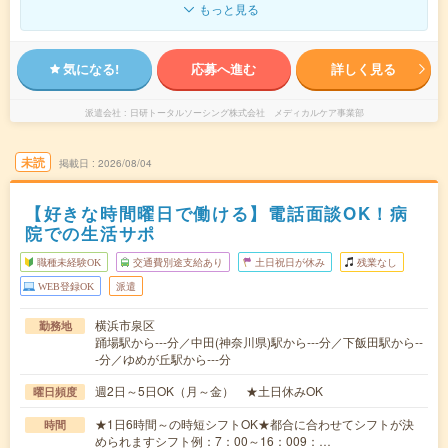
もっと見る
気になる!
応募へ進む
詳しく見る
派遣会社
日研トータルソーシング株式会社 メディカルケア事業部
未読
掲載日
2026/08/04
【好きな時間曜日で働ける】電話面談OK！病
院での生活サポ
職種未経験OK
交通費別途支給あり
土日祝日が休み
残業なし
WEB登録OK
派遣
横浜市泉区
勤務地
踊場駅から---分／中田(神奈川県)駅から---分／下飯田駅から--
-分／ゆめが丘駅から---分
週2日～5日OK（月～金） ★土日休みOK
曜日頻度
★1日6時間～の時短シフトOK★都合に合わせてシフトが決
時間
められますシフト例：7：00～16：009：…