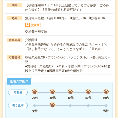
【積極採用中！】＊1年以上勤務している方が多数！ご応募
期間
から最短2～3日後の就業も相談可能です！
無資格未経験：時給1500円～ ■週払いOK ■扶養内OK
時給
交通費
交通費全額支給
介護関連
仕事内容
／無資格未経験から始める介護施設での生活サポート！＼
「話し相手になって、うんうんとうなずく」「天気が…
職種未経験OK / ブランクOK / パソコンスキル不要 / 英語力不
応募資格
要
■無資格・未経験OK！■年齢・学歴不問！ブランクOK!■10名
以上採用予定！■履歴書不要■社会保険完…
職場の雰囲気
年齢層
20代
30代
40代
50代
60代
男女比率
女性
男性