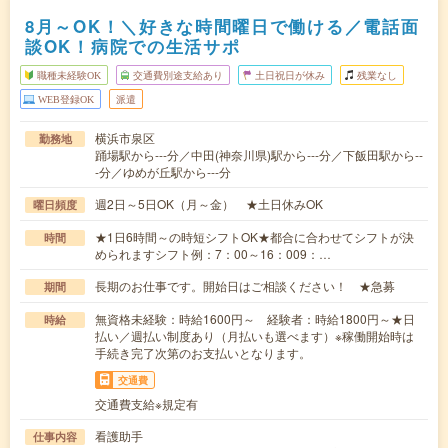
8月～OK！＼好きな時間曜日で働ける／電話面
談OK！病院での生活サポ
職種未経験OK
交通費別途支給あり
土日祝日が休み
残業なし
WEB登録OK
派遣
横浜市泉区
勤務地
踊場駅から---分／中田(神奈川県)駅から---分／下飯田駅から--
-分／ゆめが丘駅から---分
週2日～5日OK（月～金） ★土日休みOK
曜日頻度
★1日6時間～の時短シフトOK★都合に合わせてシフトが決
時間
められますシフト例：7：00～16：009：…
長期のお仕事です。開始日はご相談ください！ ★急募
期間
無資格未経験：時給1600円～ 経験者：時給1800円～★日
時給
払い／週払い制度あり（月払いも選べます）※稼働開始時は
手続き完了次第のお支払いとなります。
交通費
交通費支給※規定有
看護助手
仕事内容