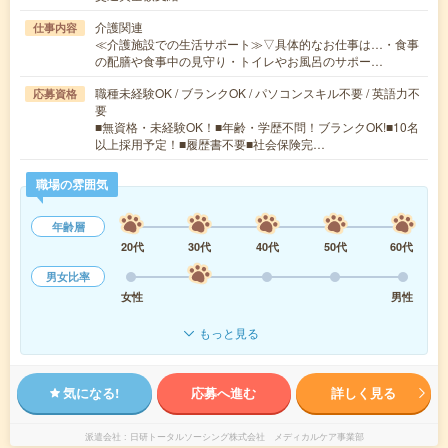
介護関連
仕事内容
≪介護施設での生活サポート≫▽具体的なお仕事は…・食事
の配膳や食事中の見守り・トイレやお風呂のサポー…
職種未経験OK / ブランクOK / パソコンスキル不要 / 英語力不
応募資格
要
■無資格・未経験OK！■年齢・学歴不問！ブランクOK!■10名
以上採用予定！■履歴書不要■社会保険完…
職場の雰囲気
年齢層
20代
30代
40代
50代
60代
男女比率
女性
男性
もっと見る
気になる!
応募へ進む
詳しく見る
派遣会社
日研トータルソーシング株式会社 メディカルケア事業部