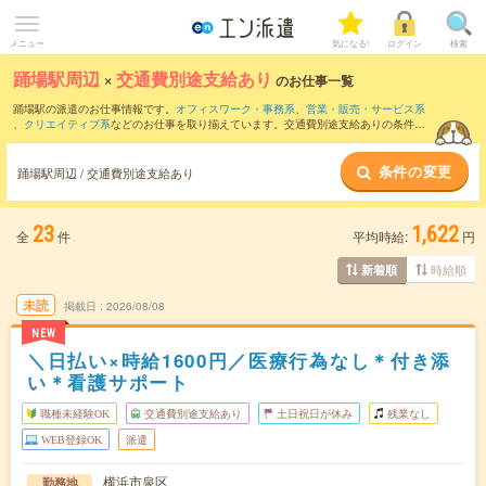
メニュー
気になる!
ログイン
検索
踊場駅周辺
×
交通費別途支給あり
のお仕事一覧
踊場駅の派遣のお仕事情報です。
オフィスワーク・事務系
、
営業・販売・サービス系
、
クリエイティブ系
などのお仕事を取り揃えています。交通費別途支給ありの条件の
他に、
職種未経験OK
、
友だちと一緒の応募OK
、
残業なし
などのこだわり条件も取り
揃えています。
条件の変更
踊場駅周辺 / 交通費別途支給あり
23
1,622
全
件
平均時給:
円
時給順
新着順
未読
掲載日
2026/08/08
NEW
＼日払い×時給1600円／医療行為なし＊付き添
い＊看護サポート
職種未経験OK
交通費別途支給あり
土日祝日が休み
残業なし
WEB登録OK
派遣
横浜市泉区
勤務地