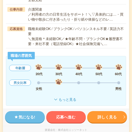
介護関連
仕事内容
／利用者の方の日常生活をサポート！＼▽具体的には…・買
い物や散歩に付き添ったり・折り紙や体操などのレ…
職種未経験OK / ブランクOK / パソコンスキル不要 / 英語力不
応募資格
要
＼無資格＊未経験OK／★年齢不問・ブランクOK★履歴書不
要・来社不要（電話登録OK）★社会保険完備＼…
職場の雰囲気
年齢層
20代
30代
40代
50代
60代
男女比率
女性
男性
もっと見る
気になる!
応募へ進む
詳しく見る
派遣会社
株式会社ニッソーネット