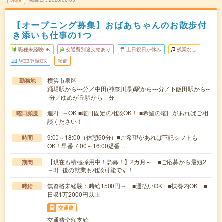
掲載日
2026/08/05
【オープニング募集】おばあちゃんのお散歩付
き添いも仕事の1つ
職種未経験OK
交通費別途支給あり
土日祝日が休み
残業なし
WEB登録OK
派遣
横浜市泉区
勤務地
踊場駅から---分／中田(神奈川県)駅から---分／下飯田駅から--
-分／ゆめが丘駅から---分
週2日～OK ■曜日固定の相談OK！ ■希望の曜日があればご相
曜日頻度
談ください！
9:00～18:00（休憩60分）■ご希望があれば下記シフトも
時間
OK！早番 7:00～16:00遅番 …
【現在も積極採用中！急募！】2カ月～ ■ご応募から最短2
期間
～3日後の就業も相談可能です！
無資格未経験：時給1500円～ ■週払いOK ■扶養内OK ■
時給
日収1万2000円以上
交通費
交通費全額支給