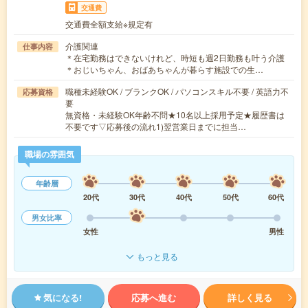
交通費
交通費全額支給※規定有
介護関連
仕事内容
＊在宅勤務はできないけれど、時短も週2日勤務も叶う介護
＊おじいちゃん、おばあちゃんが暮らす施設での生…
職種未経験OK / ブランクOK / パソコンスキル不要 / 英語力不
応募資格
要
無資格・未経験OK年齢不問★10名以上採用予定★履歴書は
不要です▽応募後の流れ1)翌営業日までに担当…
職場の雰囲気
年齢層
20代
30代
40代
50代
60代
男女比率
女性
男性
もっと見る
気になる!
応募へ進む
詳しく見る