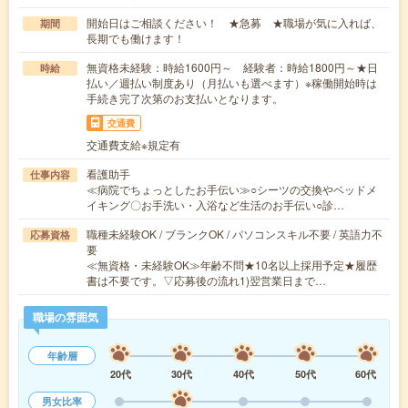
開始日はご相談ください！ ★急募 ★職場が気に入れば、
期間
長期でも働けます！
無資格未経験：時給1600円～ 経験者：時給1800円～★日
時給
払い／週払い制度あり（月払いも選べます）※稼働開始時は
手続き完了次第のお支払いとなります。
交通費
交通費支給※規定有
看護助手
仕事内容
≪病院でちょっとしたお手伝い≫○シーツの交換やベッドメ
イキング〇お手洗い・入浴など生活のお手伝い○診…
職種未経験OK / ブランクOK / パソコンスキル不要 / 英語力不
応募資格
要
≪無資格・未経験OK≫年齢不問★10名以上採用予定★履歴
書は不要です。▽応募後の流れ1)翌営業日まで…
職場の雰囲気
年齢層
20代
30代
40代
50代
60代
男女比率