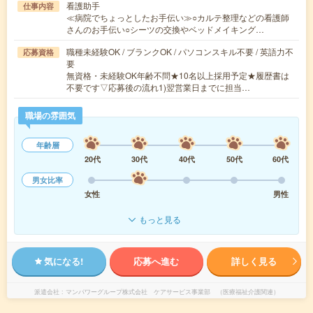
看護助手
仕事内容
≪病院でちょっとしたお手伝い≫○カルテ整理などの看護師
さんのお手伝い○シーツの交換やベッドメイキング…
職種未経験OK / ブランクOK / パソコンスキル不要 / 英語力不
応募資格
要
無資格・未経験OK年齢不問★10名以上採用予定★履歴書は
不要です▽応募後の流れ1)翌営業日までに担当…
職場の雰囲気
年齢層
20代
30代
40代
50代
60代
男女比率
女性
男性
もっと見る
気になる!
応募へ進む
詳しく見る
派遣会社
マンパワーグループ株式会社 ケアサービス事業部 （医療福祉介護関連）