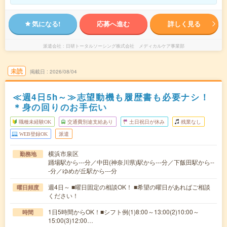
気になる!
応募へ進む
詳しく見る
派遣会社
日研トータルソーシング株式会社 メディカルケア事業部
未読
掲載日
2026/08/04
≪週4日5h～≫志望動機も履歴書も必要ナシ！
＊身の回りのお手伝い
職種未経験OK
交通費別途支給あり
土日祝日が休み
残業なし
WEB登録OK
派遣
横浜市泉区
勤務地
踊場駅から---分／中田(神奈川県)駅から---分／下飯田駅から--
-分／ゆめが丘駅から---分
週4日～ ■曜日固定の相談OK！ ■希望の曜日があればご相談
曜日頻度
ください！
1日5時間からOK！■シフト例(1)8:00～13:00(2)10:00～
時間
15:00(3)12:00…