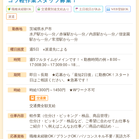
コツ軽作業スタッフ募集！
職種未経験OK
交通費別途支給あり
土日祝日が休み
WEB登録OK
派遣
茨城県水戸市
勤務地
水戸駅から---分／赤塚駅から---分／内原駅から---分／偕楽園
駅から---分／常澄駅から---分
週5日 ※派遣先による
曜日頻度
週5フルタイムがメインです！＜勤務時間の例＞8:00～
時間
17:008:30～17:309:00～18:…
即日～長期 ★応募から「最短2日後」に勤務OK！スタート
期間
日はご相談ください。★急募です！
時給1300円～1450円 ★Wワーク不可
時給
交通費
交通費全額支給
軽作業（仕分け・ピッキング・検品、商品管理）
仕事内容
仕分け・ピッキング・検品など、ご希望に合わせてお仕事を
ご紹介！＼例えばこんなお仕事／〇商品の箱詰め・…
職種未経験OK / ブランクOK / パソコンスキル不要 / 英語力不
応募資格