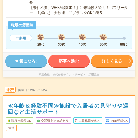
要
【来社不要、WEB登録OK！】〇未経験大歓迎！〇フリータ
ー、主婦(夫) 大歓迎！〇ブランクOK〇週5…
職場の雰囲気
年齢層
20代
30代
40代
50代
60代
気になる!
応募へ進む
詳しく見る
派遣会社
株式会社テクノ・サービス 採用担当
未読
掲載日
2026/07/24
≪年齢＆経験不問≫施設で入居者の見守りや巡
回など生活サポート
職種未経験OK
交通費別途支給あり
土日祝日が休み
WEB登録OK
派遣