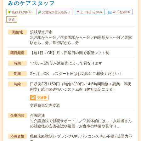
みのケアスタッフ
職種未経験OK
交通費別途支給あり
土日祝日が休み
WEB登録OK
派遣
茨城県水戸市
勤務地
水戸駅から---分／偕楽園駅から---分／内原駅から---分／赤塚
駅から---分／常澄駅から---分
【週1日～OK】月～日曜日の間で希望シフト制
曜日頻度
17:00～翌9:30※派遣先によって異なります
時間
2ヶ月～OK ※スタート日はお気軽にご相談ください！
期間
日収例2万1150円（時給1200円×14.5時間勤務＋残業・深夜
時給
割増）給与の速払いシステム有（弊社規定による）
交通費
交通費規定内支給
介護関連
仕事内容
＼介護施設で就寝サポート！／▽具体的には…・入居者さん
の就寝後の安否確認や巡回・お食事の準備や見守り…
職種未経験OK / ブランクOK / パソコンスキル不要 / 英語力不
応募資格