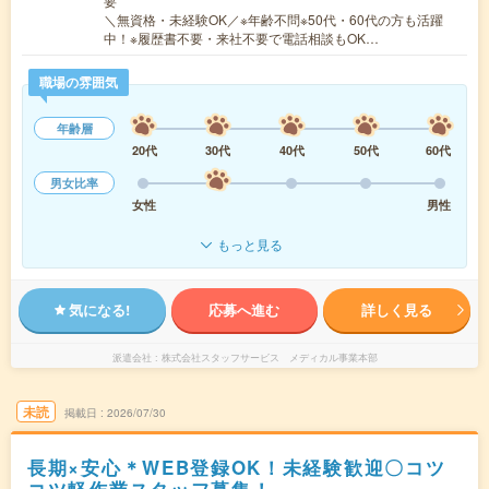
要
＼無資格・未経験OK／※年齢不問※50代・60代の方も活躍
中！※履歴書不要・来社不要で電話相談もOK…
職場の雰囲気
年齢層
20代
30代
40代
50代
60代
男女比率
女性
男性
もっと見る
気になる!
応募へ進む
詳しく見る
派遣会社
株式会社スタッフサービス メディカル事業本部
未読
掲載日
2026/07/30
長期×安心＊WEB登録OK！未経験歓迎〇コツ