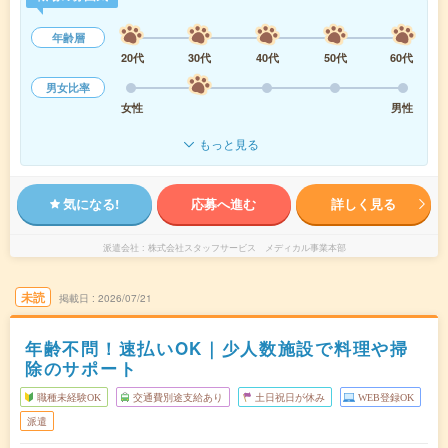
年齢層
20代
30代
40代
50代
60代
男女比率
女性
男性
もっと見る
気になる!
応募へ進む
詳しく見る
派遣会社
株式会社スタッフサービス メディカル事業本部
未読
掲載日
2026/07/21
年齢不問！速払いOK｜少人数施設で料理や掃
除のサポート
職種未経験OK
交通費別途支給あり
土日祝日が休み
WEB登録OK
派遣