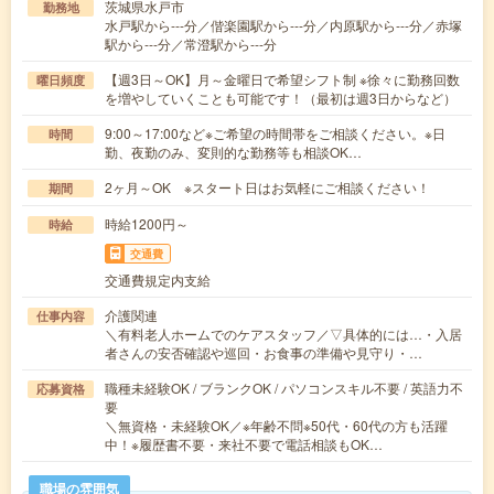
茨城県水戸市
勤務地
水戸駅から---分／偕楽園駅から---分／内原駅から---分／赤塚
駅から---分／常澄駅から---分
【週3日～OK】月～金曜日で希望シフト制 ※徐々に勤務回数
曜日頻度
を増やしていくことも可能です！（最初は週3日からなど）
9:00～17:00など※ご希望の時間帯をご相談ください。※日
時間
勤、夜勤のみ、変則的な勤務等も相談OK…
2ヶ月～OK ※スタート日はお気軽にご相談ください！
期間
時給1200円～
時給
交通費
交通費規定内支給
介護関連
仕事内容
＼有料老人ホームでのケアスタッフ／▽具体的には…・入居
者さんの安否確認や巡回・お食事の準備や見守り・…
職種未経験OK / ブランクOK / パソコンスキル不要 / 英語力不
応募資格
要
＼無資格・未経験OK／※年齢不問※50代・60代の方も活躍
中！※履歴書不要・来社不要で電話相談もOK…
職場の雰囲気