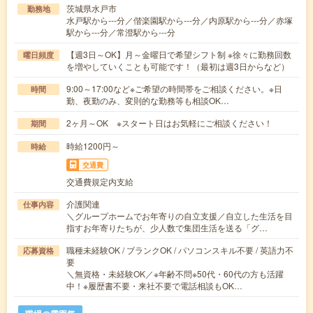
茨城県水戸市
勤務地
水戸駅から---分／偕楽園駅から---分／内原駅から---分／赤塚
駅から---分／常澄駅から---分
【週3日～OK】月～金曜日で希望シフト制 ※徐々に勤務回数
曜日頻度
を増やしていくことも可能です！（最初は週3日からなど）
9:00～17:00など※ご希望の時間帯をご相談ください。※日
時間
勤、夜勤のみ、変則的な勤務等も相談OK…
2ヶ月～OK ※スタート日はお気軽にご相談ください！
期間
時給1200円～
時給
交通費
交通費規定内支給
介護関連
仕事内容
＼グループホームでお年寄りの自立支援／自立した生活を目
指すお年寄りたちが、少人数で集団生活を送る「グ…
職種未経験OK / ブランクOK / パソコンスキル不要 / 英語力不
応募資格
要
＼無資格・未経験OK／※年齢不問※50代・60代の方も活躍
中！※履歴書不要・来社不要で電話相談もOK…