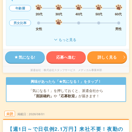
年齢層
20代
30代
40代
50代
60代
男女比率
女性
男性
もっと見る
気になる!
応募へ進む
詳しく見る
派遣会社
株式会社スタッフサービス メディカル事業本部
興味があったら「★気になる！」をタップ！
「気になる！」を押しておくと、派遣会社から
「面談確約」
や
「応募歓迎」
が届きます！
未読
掲載日
2026/08/01
【週1日～で日収例2.1万円】来社不要！夜勤の