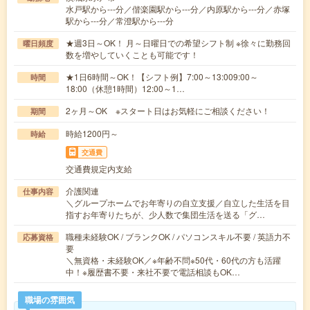
水戸駅から---分／偕楽園駅から---分／内原駅から---分／赤塚
駅から---分／常澄駅から---分
★週3日～OK！ 月～日曜日での希望シフト制 ※徐々に勤務回
曜日頻度
数を増やしていくことも可能です！
★1日6時間～OK！【シフト例】7:00～13:009:00～
時間
18:00（休憩1時間）12:00～1…
2ヶ月～OK ※スタート日はお気軽にご相談ください！
期間
時給1200円～
時給
交通費
交通費規定内支給
介護関連
仕事内容
＼グループホームでお年寄りの自立支援／自立した生活を目
指すお年寄りたちが、少人数で集団生活を送る「グ…
職種未経験OK / ブランクOK / パソコンスキル不要 / 英語力不
応募資格
要
＼無資格・未経験OK／※年齢不問※50代・60代の方も活躍
中！※履歴書不要・来社不要で電話相談もOK…
職場の雰囲気