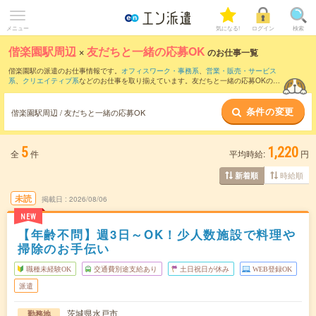
メニュー
気になる!
ログイン
検索
偕楽園駅周辺
×
友だちと一緒の応募OK
のお仕事一覧
偕楽園駅の派遣のお仕事情報です。
オフィスワーク・事務系
、
営業・販売・サービス
系
、
クリエイティブ系
などのお仕事を取り揃えています。友だちと一緒の応募OKの条
件の他に、
交通費別途支給あり
、
職種未経験OK
、
残業なし
などのこだわり条件も取り
揃えています。
条件の変更
偕楽園駅周辺 / 友だちと一緒の応募OK
5
1,220
全
件
平均時給:
円
時給順
新着順
未読
掲載日
2026/08/06
NEW
【年齢不問】週3日～OK！少人数施設で料理や
掃除のお手伝い
職種未経験OK
交通費別途支給あり
土日祝日が休み
WEB登録OK
派遣
茨城県水戸市
勤務地