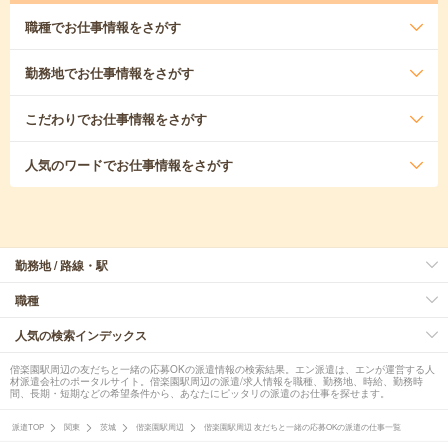
職種
でお仕事情報をさがす
勤務地
でお仕事情報をさがす
こだわり
でお仕事情報をさがす
人気のワード
でお仕事情報をさがす
勤務地 / 路線・駅
職種
人気の検索インデックス
偕楽園駅周辺の友だちと一緒の応募OKの派遣情報の検索結果。エン派遣は、エンが運営する人
材派遣会社のポータルサイト。偕楽園駅周辺の派遣/求人情報を職種、勤務地、時給、勤務時
間、長期・短期などの希望条件から、あなたにピッタリの派遣のお仕事を探せます。
派遣TOP
関東
茨城
偕楽園駅周辺
偕楽園駅周辺 友だちと一緒の応募OKの派遣の仕事一覧