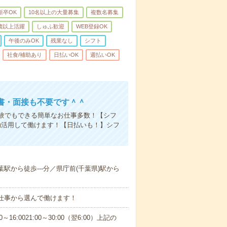
新卒OK
10名以上の大量募集
複数名募集
0歳以上活躍
しゅふ歓迎
WEB登録OK
午後のみOK
残業なし
シフト
社食/補助あり
日払いOK
週払いOK
書・面接も不要です＾＾
験でもできる簡単なお仕事多数！【シフ
効活用して働けます！【日払いも！】シフ
葉駅から徒歩---分／県庁前(千葉県)駅から
お仕事から選んで働けます！
00～16:0021:00～30:00（翌6:00）上記の