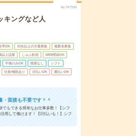
No.TKT530
ッキングなど人
新卒OK
10名以上の大量募集
複数名募集
0歳以上活躍
しゅふ歓迎
WEB登録OK
午後のみOK
残業なし
シフト
社食/補助あり
日払いOK
週払いOK
書・面接も不要です＾＾
験でもできる簡単なお仕事多数！【シフ
効活用して働けます！【日払いも！】シフ