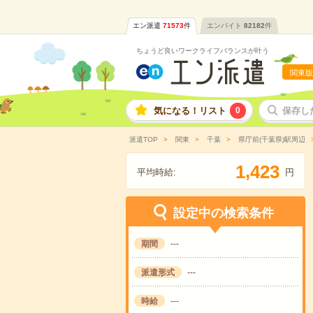
エン派遣
71573
件
エンバイト
82182
件
ちょうど良いワークライフバランスが叶う
関東版
気になる！リスト
0
保存し
派遣TOP
関東
千葉
県庁前(千葉県)駅周辺
,
1
4
2
3
平均時給:
円
設定中の検索条件
期間
---
派遣形式
---
時給
---