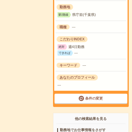
勤務地
県庁前(千葉県)
駅/路線
職種
---
こだわりINDEX
週4日勤務
絶対
---
できれば
キーワード
---
あなたのプロフィール
---
条件の変更
他の検索結果を見る
勤務地でお仕事情報をさがす