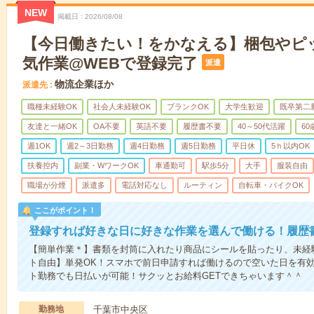
NEW
掲載日
2026/08/08
【今日働きたい！をかなえる】梱包やピ
気作業@WEBで登録完了
派遣
物流企業ほか
派遣先
職種未経験OK
社会人未経験OK
ブランクOK
大学生歓迎
既卒第二
友達と一緒OK
OA不要
英語不要
履歴書不要
40～50代活躍
6
週1OK
週2～3日勤務
週4日勤務
週5日勤務
平日休
5ｈ以内OK
扶養控内
副業・WワークOK
車通勤可
駅歩5分
大手
服装自由
職場が分煙
派遣多
電話対応なし
ルーティン
自転車・バイクOK
ここがポイント！
登録すれば好きな日に好きな作業を選んで働ける！履歴
【簡単作業＊】書類を封筒に入れたり商品にシールを貼ったり、未経
ト自由】単発OK！スマホで前日申請すれば働けるので空いた日を有
ト勤務でも日払いが可能！サクッとお給料GETできちゃいます＾＾
勤務地
千葉市中央区