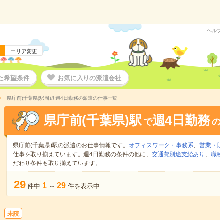
ヘル
エリア変更
た希望条件
お気に入りの派遣会社
県庁前(千葉県)駅周辺 週4日勤務の派遣の仕事一覧
県庁前(千葉県)駅
週4日勤務
で
県庁前(千葉県)駅の派遣のお仕事情報です。
オフィスワーク・事務系
、
営業・
仕事を取り揃えています。週4日勤務の条件の他に、
交通費別途支給あり
、
職
だわり条件も取り揃えています。
29
1
29
件中
～
件を表示中
未読