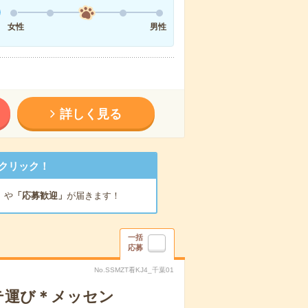
女性
男性
詳しく見る
クリック！
」
や
「応募歓迎」
が届きます！
一括
応募
No.SSMZT看KJ4_千葉01
テ運び＊メッセン