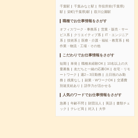
千葉駅
千葉みなと駅
市役所前(千葉県)
駅
栄町(千葉県)駅
葭川公園駅
職種でお仕事情報をさがす
オフィスワーク・事務系
営業・販売・サー
ビス系
クリエイティブ系
IT・エンジニア
系
技術系
医療・介護・福祉・教育系
軽
作業・物流・工場・その他
こだわりでお仕事情報をさがす
短期
単発
職種未経験OK
10名以上の大
量募集
友だちと一緒の応募OK
在宅・リモ
ートワーク
週2～3日勤務
土日祝のみ勤
務
残業なし
副業・WワークOK
交通費
別途支給あり
語学力が活かせる
人気のワードでお仕事情報をさがす
急募
年齢不問
財団法人
英語
書類チェ
ック
テレビ局
封入
大学