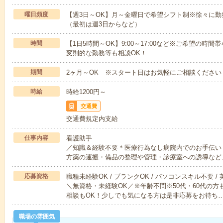
曜日頻度
【週3日～OK】月～金曜日で希望シフト制※徐々に
（最初は週3日からなど）
時間
【1日5時間～OK】9:00～17:00など※ご希望の
変則的な勤務等も相談OK！
期間
2ヶ月～OK ※スタート日はお気軽にご相談ください
時給
時給1200円～
交通費
交通費規定内支給
仕事内容
看護助手
／知識＆経験不要＊医療行為なし病院内でのお手伝い
方薬の運搬・備品の整理や管理・診療室への誘導など
応募資格
職種未経験OK / ブランクOK / パソコンスキル不要 /
＼無資格・未経験OK／※年齢不問※50代・60代の
相談もOK！少しでも気になる方は是非応募をお待ち
職場の雰囲気