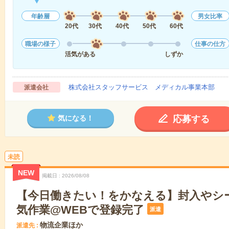
年齢層
男女比率
20代
30代
40代
50代
60代
職場の様子
仕事の仕方
活気がある
しずか
株式会社スタッフサービス メディカル事業本部
派遣会社
応募する
気になる！
未読
NEW
掲載日
2026/08/08
【今日働きたい！をかなえる】封入やシ
気作業@WEBで登録完了
派遣
物流企業ほか
派遣先