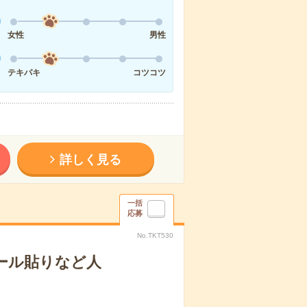
女性
男性
テキパキ
コツコツ
詳しく見る
一括
応募
No.TKT530
ール貼りなど人