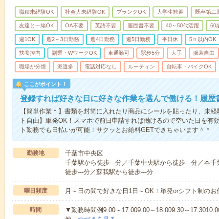
職種未経験OK
社会人未経験OK
ブランクOK
大学生歓迎
既卒第二
友達と一緒OK
OA不要
英語不要
履歴書不要
40～50代活躍
6
週1OK
週2～3日勤務
週4日勤務
週5日勤務
平日休
5ｈ以内OK
扶養控内
副業・WワークOK
車通勤可
駅歩5分
大手
服装自由
職場が分煙
派遣多
電話対応なし
ルーティン
自転車・バイクOK
ここがポイント！
登録すれば好きな日に好きな作業を選んで働ける！履歴
【簡単作業＊】書類を封筒に入れたり商品にシールを貼ったり、未経
ト自由】単発OK！スマホで前日申請すれば働けるので空いた日を有
ト勤務でも日払いが可能！サクッとお給料GETできちゃいます＾＾
勤務地
千葉市中央区
千葉駅から徒歩---分／千葉中央駅から徒歩---分／本千
徒歩---分／蘇我駅から徒歩---分
曜日頻度
月～日の間で好きな日1日～OK！単発orシフト制の
時間
▼勤務時間例9:00～17:009:00～18:009:30～17:3010: