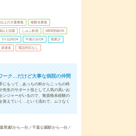
名以上の大量募集
複数名募集
0歳以上活躍
しゅふ歓迎
WEB登録OK
5ｈ以内OK
午後のみOK
残業少
派遣多
電話対応なし
ワーク…だけど大事な病院の仲間
手にもって…あっちの科からこっちの科
や先生のサポート役として人気の高いお
センジャーがいるので、無資格未経験の
を覚えていく…という流れで、ムリなく
葉県)駅から---分／千葉公園駅から---分／