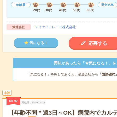
年齢層
男女比率
20代
30代
40代
50代
60代
テイケイトレード株式会社
派遣会社
応募する
気になる！
興味があったら「★気になる！」を
「気になる！」を押しておくと、派遣会社から
「面談確約
未読
NEW
掲載日
2026/08/08
【年齢不問＊週3日～OK】病院内でカル