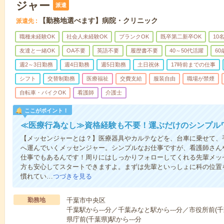
ジャー
派遣
【勤務地選べます】病院・クリニック
派遣先
職種未経験OK
社会人未経験OK
ブランクOK
既卒第二新卒OK
10
友達と一緒OK
OA不要
英語不要
履歴書不要
40～50代活躍
6
週2～3日勤務
週4日勤務
週5日勤務
土日祝休
17時前までの仕事
シフト
交替制勤務
医療福祉
交費支給
服装自由
職場が禁煙
自転車・バイクOK
看護師
介護士
ここがポイント！
≪医療行為なし≫資格経験も不要！運ぶだけのシンプル
【メッセンジャーとは？】医療器具やカルテなどを、台車に乗せて、
へ運んでいくメッセンジャー。シンプルなお仕事ですが、看護師さん
仕事でもあるんです！周りにはしっかりフォローしてくれる先輩メッ
方も安心してスタートできますよ。まずは先輩といっしょに科の位置
慣れてい…
つづきを見る
勤務地
千葉市中央区
千葉駅から---分／千葉みなと駅から---分／市役所前(千
県庁前(千葉県)駅から---分