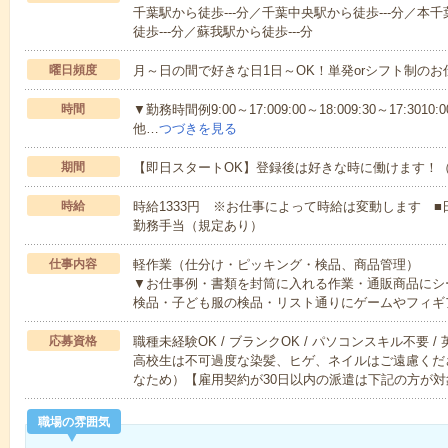
千葉駅から徒歩---分／千葉中央駅から徒歩---分／本千
徒歩---分／蘇我駅から徒歩---分
曜日頻度
月～日の間で好きな日1日～OK！単発orシフト制の
時間
▼勤務時間例9:00～17:009:00～18:009:30～17:3010:
他…
つづきを見る
期間
【即日スタートOK】登録後は好きな時に働けます！
時給
時給1333円 ※お仕事によって時給は変動します ■
勤務手当（規定あり）
仕事内容
軽作業（仕分け・ピッキング・検品、商品管理）
▼お仕事例・書類を封筒に入れる作業・通販商品にシ
検品・子ども服の検品・リスト通りにゲームやフィギ
応募資格
職種未経験OK / ブランクOK / パソコンスキル不要 /
高校生は不可過度な染髪、ヒゲ、ネイルはご遠慮くだ
なため）【雇用契約が30日以内の派遣は下記の方が対
職場の雰囲気