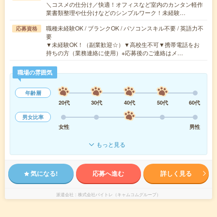
＼コスメの仕分け／快適！オフィスなど室内のカンタン軽作
業書類整理や仕分けなどのシンプルワーク！未経験…
職種未経験OK / ブランクOK / パソコンスキル不要 / 英語力不
応募資格
要
▼未経験OK！（副業歓迎☆）▼高校生不可▼携帯電話をお
持ちの方（業務連絡に使用）※応募後のご連絡はメ…
職場の雰囲気
年齢層
20代
30代
40代
50代
60代
男女比率
女性
男性
もっと見る
気になる!
応募へ進む
詳しく見る
派遣会社
株式会社バイトレ（キャムコムグループ）