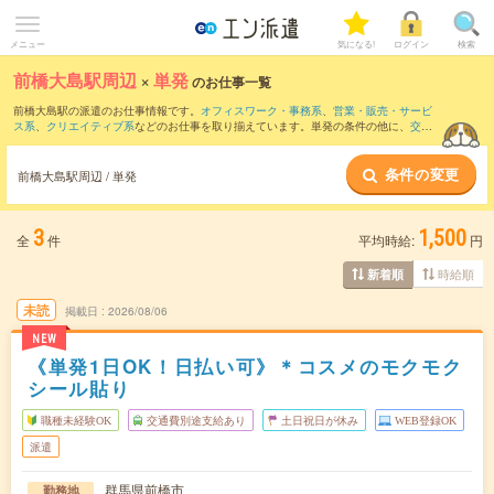
メニュー
気になる!
ログイン
検索
前橋大島駅周辺
×
単発
のお仕事一覧
前橋大島駅の派遣のお仕事情報です。
オフィスワーク・事務系
、
営業・販売・サービ
ス系
、
クリエイティブ系
などのお仕事を取り揃えています。単発の条件の他に、
交通
費別途支給あり
、
職種未経験OK
、
友だちと一緒の応募OK
などでもお探し頂けます。
条件の変更
前橋大島駅周辺 / 単発
3
1,500
全
件
平均時給:
円
時給順
新着順
未読
掲載日
2026/08/06
NEW
《単発1日OK！日払い可》＊コスメのモクモク
シール貼り
職種未経験OK
交通費別途支給あり
土日祝日が休み
WEB登録OK
派遣
群馬県前橋市
勤務地