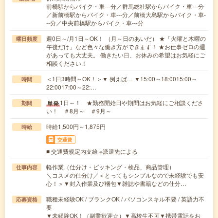
前橋駅からバイク・車---分／群馬総社駅からバイク・車---分
／新前橋駅からバイク・車---分／前橋大島駅からバイク・車-
--分／中央前橋駅からバイク・車---分
週0日～/月1日～OK！ （月～日のあいだ） ★「火曜と木曜の
曜日頻度
午後だけ」など色々な働き方ができます！ ★お仕事ゼロの週
があっても大丈夫。 働きたい日、お休みの希望はお気軽にご
相談ください！
＜1日3時間～OK！＞▼ 例えば… ▼15:00～18:0015:00～
時間
22:0017:00～22:…
1日～！ ★勤務開始日や期間はお気軽にご相談くださ
単発
期間
い！ ＃8月～ ＃9月～
時給1,500円～1,875円
時給
交通費
■ 交通費規定内支給 ※派遣先による
軽作業（仕分け・ピッキング・検品、商品管理）
仕事内容
＼コスメの仕分け／＜とってもシンプルなので未経験でも安
心！＞▼封入作業及び梱包▼雑誌や書籍などの仕分…
職種未経験OK / ブランクOK / パソコンスキル不要 / 英語力不
応募資格
要
▼未経験OK！（副業歓迎☆）▼高校生不可▼携帯電話をお