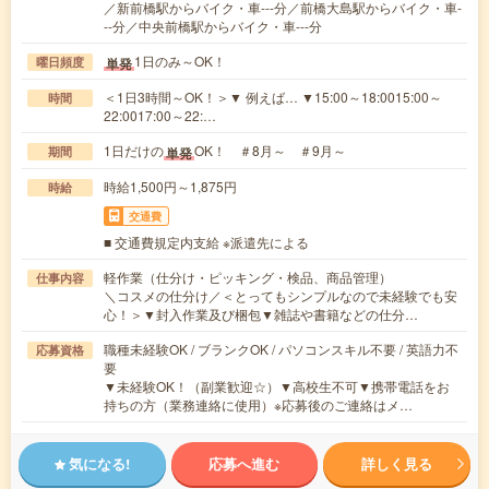
／新前橋駅からバイク・車---分／前橋大島駅からバイク・車-
--分／中央前橋駅からバイク・車---分
1日のみ～OK！
単発
曜日頻度
＜1日3時間～OK！＞▼ 例えば… ▼15:00～18:0015:00～
時間
22:0017:00～22:…
1日だけの
OK！ ＃8月～ ＃9月～
単発
期間
時給1,500円～1,875円
時給
交通費
■ 交通費規定内支給 ※派遣先による
軽作業（仕分け・ピッキング・検品、商品管理）
仕事内容
＼コスメの仕分け／＜とってもシンプルなので未経験でも安
心！＞▼封入作業及び梱包▼雑誌や書籍などの仕分…
職種未経験OK / ブランクOK / パソコンスキル不要 / 英語力不
応募資格
要
▼未経験OK！（副業歓迎☆）▼高校生不可▼携帯電話をお
持ちの方（業務連絡に使用）※応募後のご連絡はメ…
気になる!
応募へ進む
詳しく見る