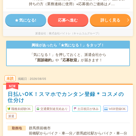
持ちの方（業務連絡に使用）※応募後のご連絡はメ…
気になる!
応募へ進む
詳しく見る
派遣会社
株式会社バイトレ（キャムコムグループ）
興味があったら「★気になる！」をタップ！
「気になる！」を押しておくと、派遣会社から
「面談確約」
や
「応募歓迎」
が届きます！
未読
掲載日
2026/08/05
NEW
日払いOK！スマホでカンタン登録＊コスメの
仕分け
職種未経験OK
交通費別途支給あり
土日祝日が休み
WEB登録OK
派遣
群馬県前橋市
勤務地
前橋駅からバイク・車---分／群馬総社駅からバイク・車---分