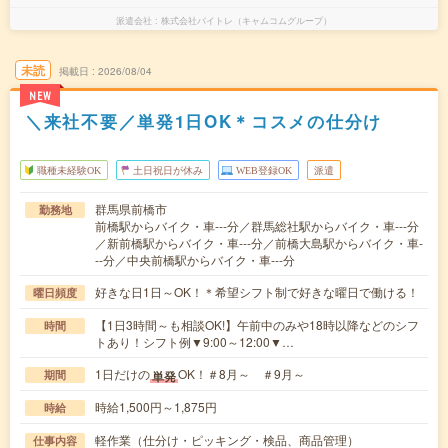
派遣会社
株式会社バイトレ（キャムコムグループ）
未読
掲載日
2026/08/04
NEW
＼来社不要／単発1日OK＊コスメの仕分け
職種未経験OK
土日祝日が休み
WEB登録OK
派遣
群馬県前橋市
勤務地
前橋駅からバイク・車---分／群馬総社駅からバイク・車---分
／新前橋駅からバイク・車---分／前橋大島駅からバイク・車-
--分／中央前橋駅からバイク・車---分
好きな日1日～OK！＊希望シフト制で好きな曜日で働ける！
曜日頻度
【1日3時間～も相談OK!】午前中のみや18時以降などのシフ
時間
トあり！シフト例▼9:00～12:00▼…
1日だけの
OK！＃8月～ ＃9月～
単発
期間
時給1,500円～1,875円
時給
軽作業（仕分け・ピッキング・検品、商品管理）
仕事内容