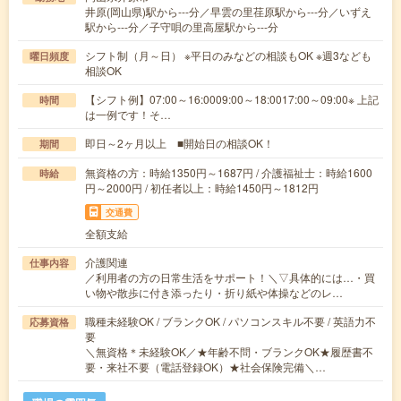
井原(岡山県)駅から---分／早雲の里荏原駅から---分／いずえ
駅から---分／子守唄の里高屋駅から---分
シフト制（月～日） ※平日のみなどの相談もOK ※週3なども
曜日頻度
相談OK
【シフト例】07:00～16:0009:00～18:0017:00～09:00※ 上記
時間
は一例です！そ…
即日～2ヶ月以上 ■開始日の相談OK！
期間
無資格の方：時給1350円～1687円 / 介護福祉士：時給1600
時給
円～2000円 / 初任者以上：時給1450円～1812円
交通費
全額支給
介護関連
仕事内容
／利用者の方の日常生活をサポート！＼▽具体的には…・買
い物や散歩に付き添ったり・折り紙や体操などのレ…
職種未経験OK / ブランクOK / パソコンスキル不要 / 英語力不
応募資格
要
＼無資格＊未経験OK／★年齢不問・ブランクOK★履歴書不
要・来社不要（電話登録OK）★社会保険完備＼…