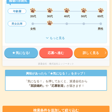
職場の雰囲気
年齢層
20代
30代
40代
50代
60代
男女比率
女性
男性
もっと見る
気になる!
応募へ進む
詳しく見る
派遣会社
株式会社ニッソーネット
興味があったら「★気になる！」をタップ！
「気になる！」を押しておくと、派遣会社から
「面談確約」
や
「応募歓迎」
が届きます！
検索条件を追加して絞り込む