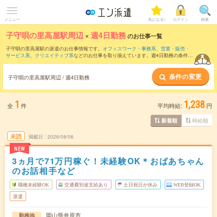
メニュー
気になる!
ログイン
検索
子守唄の里高屋駅周辺
×
週4日勤務
のお仕事一覧
子守唄の里高屋駅の派遣のお仕事情報です。
オフィスワーク・事務系
、
営業・販売・
サービス系
、
クリエイティブ系
などのお仕事を取り揃えています。週4日勤務の条件の
他に、
交通費別途支給あり
、
職種未経験OK
、
友だちと一緒の応募OK
などのこだわり
条件も取り揃えています。
条件の変更
子守唄の里高屋駅周辺 / 週4日勤務
1
1,238
全
件
平均時給:
円
時給順
新着順
未読
掲載日
2026/08/06
NEW
3ヵ月で71万円稼ぐ！未経験OK＊おばあちゃん
のお話相手など
職種未経験OK
交通費別途支給あり
土日祝日が休み
WEB登録OK
派遣
岡山県井原市
勤務地