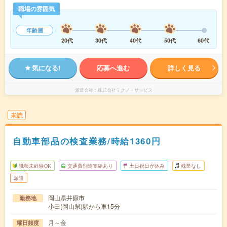
職場の雰囲気
年齢層
20代
30代
40代
50代
60代
気になる!
応募へ進む
詳しく見る
派遣会社
株式会社テクノ・サービス
未読
自動車部品の検査業務/時給1360円
職種未経験OK
交通費別途支給あり
土日祝日が休み
残業なし
派遣
岡山県井原市
勤務地
小田(岡山県)駅から車15分
月～金
曜日頻度