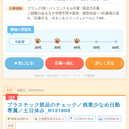
ブランクOK / パソコンスキル不要 / 英語力不要
応募資格
ご経験のある方＃学歴不問＃髪色・髪型自由！○応募後の流
れ「応募する」ボタンをクリック↓メールにてwe…
職場の雰囲気
年齢層
20代
30代
40代
50代
60代
気になる!
応募へ進む
詳しく見る
派遣会社
株式会社ウィルオブ・ワーク FO事業部
未読
掲載日
2026/08/04
NEW
プラスチック部品のチェック／残業少なめ日勤
専属／土日休み_H131900
職種未経験OK
交通費別途支給あり
土日祝日が休み
WEB登録OK
派遣