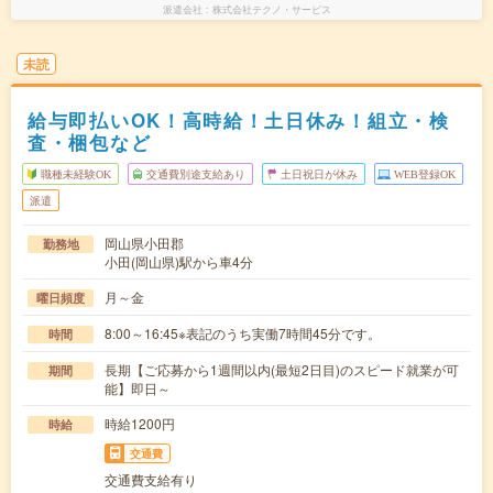
派遣会社
株式会社テクノ・サービス
未読
給与即払いOK！高時給！土日休み！組立・検
査・梱包など
職種未経験OK
交通費別途支給あり
土日祝日が休み
WEB登録OK
派遣
岡山県小田郡
勤務地
小田(岡山県)駅から車4分
月～金
曜日頻度
8:00～16:45※表記のうち実働7時間45分です。
時間
長期【ご応募から1週間以内(最短2日目)のスピード就業が可
期間
能】即日～
時給1200円
時給
交通費
交通費支給有り