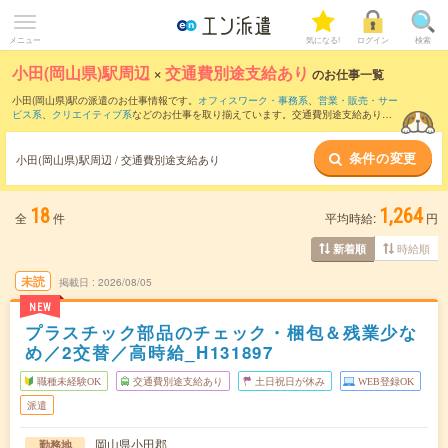
メニュー
気になる!
ログイン
検索
小田(岡山県)駅周辺
×
交通費別途支給あり
のお仕事一覧
小田(岡山県)駅の派遣のお仕事情報です。
オフィスワーク・事務系
、
営業・販売・サー
ビス系
、
クリエイティブ系
などのお仕事を取り揃えています。交通費別途支給ありの
条件の他に、
職種未経験OK
、
友だちと一緒の応募OK
、
週4日勤務
などのこだわり条件
も取り揃えています。
条件の変更
小田(岡山県)駅周辺 / 交通費別途支給あり
18
1,264
全
件
平均時給:
円
時給順
新着順
未読
掲載日
2026/08/05
NEW
プラスチック部品のチェック・梱包＆残業少な
め／2交替／高時給_H131897
職種未経験OK
交通費別途支給あり
土日祝日が休み
WEB登録OK
派遣
岡山県小田郡
勤務地