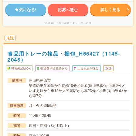
気になる!
応募へ進む
詳しく見る
派遣会社
株式会社テクノ・サービス
未読
食品用トレーの検品・梱包_H66427（1145-
2045）
職種未経験OK
交通費別途支給あり
土日祝日が休み
派遣
岡山県井原市
勤務地
早雲の里荏原駅から徒歩10分／井原(岡山県)駅から車9分／
いずえ駅から車12分／笠岡駅から車23分／小田(岡山県)駅か
ら車7分
月～金の週5勤務
曜日頻度
11:45～20:45
時間
即日～長期（3か月以上）
期間
時給1,100円
時給