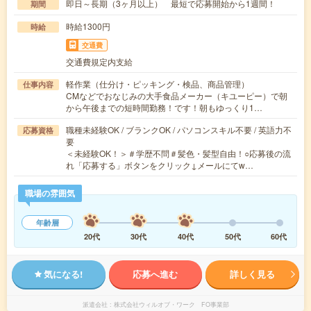
即日～長期（3ヶ月以上） 最短で応募開始から1週間！
期間
時給1300円
時給
交通費
交通費規定内支給
軽作業（仕分け・ピッキング・検品、商品管理）
仕事内容
CMなどでおなじみの大手食品メーカー（キユーピー）で朝
から午後までの短時間勤務！です！朝もゆっくり1…
職種未経験OK / ブランクOK / パソコンスキル不要 / 英語力不
応募資格
要
＜未経験OK！＞＃学歴不問＃髪色・髪型自由！○応募後の流
れ「応募する」ボタンをクリック↓メールにてw…
職場の雰囲気
年齢層
20代
30代
40代
50代
60代
気になる!
応募へ進む
詳しく見る
派遣会社
株式会社ウィルオブ・ワーク FO事業部