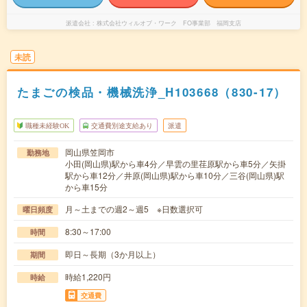
派遣会社
株式会社ウィルオブ・ワーク FO事業部 福岡支店
未読
たまごの検品・機械洗浄_H103668（830-17）
職種未経験OK
交通費別途支給あり
派遣
岡山県笠岡市
勤務地
小田(岡山県)駅から車4分／早雲の里荏原駅から車5分／矢掛
駅から車12分／井原(岡山県)駅から車10分／三谷(岡山県)駅
から車15分
月～土までの週2～週5 ※日数選択可
曜日頻度
8:30～17:00
時間
即日～長期（3か月以上）
期間
時給1,220円
時給
交通費