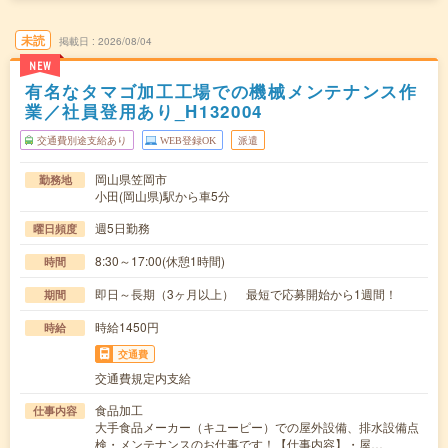
未読
掲載日
2026/08/04
NEW
有名なタマゴ加工工場での機械メンテナンス作
業／社員登用あり_H132004
交通費別途支給あり
WEB登録OK
派遣
岡山県笠岡市
勤務地
小田(岡山県)駅から車5分
週5日勤務
曜日頻度
8:30～17:00(休憩1時間)
時間
即日～長期（3ヶ月以上） 最短で応募開始から1週間！
期間
時給1450円
時給
交通費
交通費規定内支給
食品加工
仕事内容
大手食品メーカー（キユーピー）での屋外設備、排水設備点
検・メンテナンスのお仕事です！【仕事内容】・屋…