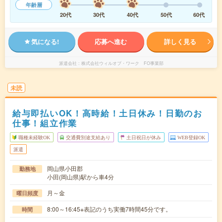
年齢層
20代
30代
40代
50代
60代
気になる!
応募へ進む
詳しく見る
派遣会社
株式会社ウィルオブ・ワーク FO事業部
未読
給与即払いOK！高時給！土日休み！日勤のお
仕事！組立作業
職種未経験OK
交通費別途支給あり
土日祝日が休み
WEB登録OK
派遣
岡山県小田郡
勤務地
小田(岡山県)駅から車4分
月～金
曜日頻度
8:00～16:45※表記のうち実働7時間45分です。
時間