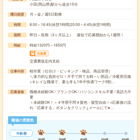
小田(岡山県)駅から徒歩15分
月～金／週5日勤務
曜日頻度
8:00～16:45(休憩1時間)20:00～4:45(休憩1時間)
時間
即日～長期（3ヶ月以上） 最短で応募開始から1週間！
期間
時給1320円～1650円
時給
交通費
交通費規定内支給
軽作業（仕分け・ピッキング・検品、商品管理）
仕事内容
＼体力的な負担ゼロ！片手で持てる軽～い部品／冷暖房完備
×キレイな職場で、夏も冬も1年中快適ワーク9割…
職種未経験OK / ブランクOK / パソコンスキル不要 / 英語力不
応募資格
要
＜未経験OK！＞＃学歴不問＃髪色・髪型自由！○応募後の流
れ「応募する」ボタンをクリック↓メールにてw…
職場の雰囲気
年齢層
20代
30代
40代
50代
60代