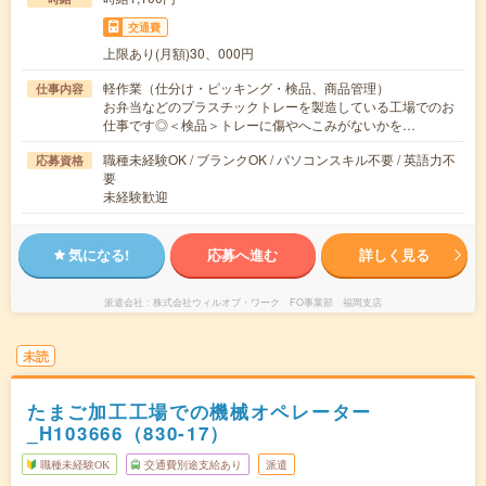
交通費
上限あり(月額)30、000円
軽作業（仕分け・ピッキング・検品、商品管理）
仕事内容
お弁当などのプラスチックトレーを製造している工場でのお
仕事です◎＜検品＞トレーに傷やへこみがないかを…
職種未経験OK / ブランクOK / パソコンスキル不要 / 英語力不
応募資格
要
未経験歓迎
気になる!
応募へ進む
詳しく見る
派遣会社
株式会社ウィルオブ・ワーク FO事業部 福岡支店
未読
たまご加工工場での機械オペレーター
_H103666（830-17）
職種未経験OK
交通費別途支給あり
派遣