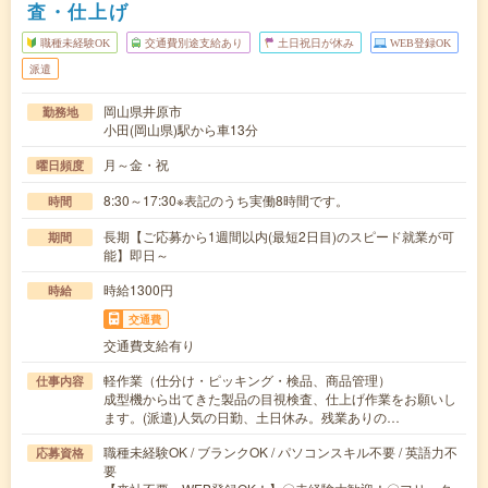
査・仕上げ
職種未経験OK
交通費別途支給あり
土日祝日が休み
WEB登録OK
派遣
岡山県井原市
勤務地
小田(岡山県)駅から車13分
月～金・祝
曜日頻度
8:30～17:30※表記のうち実働8時間です。
時間
長期【ご応募から1週間以内(最短2日目)のスピード就業が可
期間
能】即日～
時給1300円
時給
交通費
交通費支給有り
軽作業（仕分け・ピッキング・検品、商品管理）
仕事内容
成型機から出てきた製品の目視検査、仕上げ作業をお願いし
ます。(派遣)人気の日勤、土日休み。残業ありの…
職種未経験OK / ブランクOK / パソコンスキル不要 / 英語力不
応募資格
要