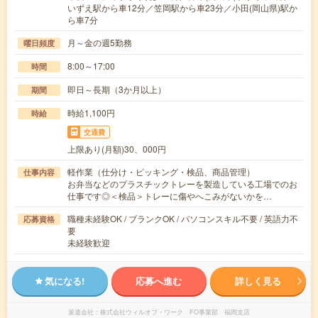
いずえ駅から車12分／笠岡駅から車23分／小田(岡山県)駅か
ら車7分
月～金の週5勤務
曜日頻度
8:00～17:00
時間
即日～長期（3か月以上）
期間
時給1,100円
時給
交通費
上限あり(月額)30、000円
軽作業（仕分け・ピッキング・検品、商品管理）
仕事内容
お弁当などのプラスチックトレーを製造している工場でのお
仕事です◎＜検品＞トレーに傷やへこみがないかを…
職種未経験OK / ブランクOK / パソコンスキル不要 / 英語力不
応募資格
要
未経験歓迎
気になる!
応募へ進む
詳しく見る
派遣会社
株式会社ウィルオブ・ワーク FO事業部 福岡支店