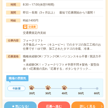
8:30～17:00(休憩1時間)
時間
即日～長期（3ヶ月以上） 最短で応募開始から1週間！
期間
時給1400円
時給
交通費
交通費規定内支給
フォークリフト
仕事内容
大手食品メーカー（キユーピー）でのタマゴの加工工程のお
仕事です！ゆで卵、加工されたタマゴの冷蔵、冷凍…
職種未経験OK / ブランクOK / パソコンスキル不要 / 英語力不
応募資格
要
＜未経験OK！＞フォークリフト＃学歴不問＃髪色・髪型自
由！○応募後の流れ「応募する」ボタンをクリック…
職場の雰囲気
年齢層
20代
30代
40代
50代
60代
気になる!
応募へ進む
詳しく見る