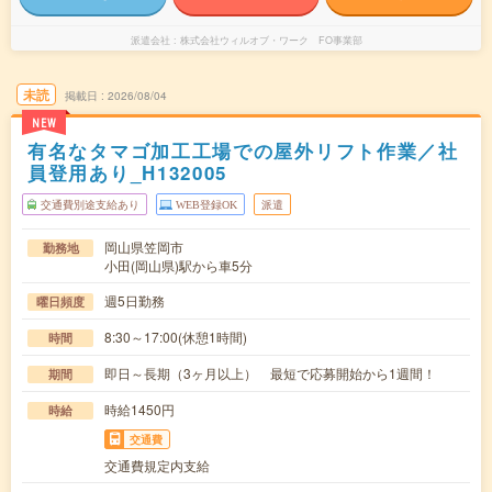
派遣会社
株式会社ウィルオブ・ワーク FO事業部
未読
掲載日
2026/08/04
NEW
有名なタマゴ加工工場での屋外リフト作業／社
員登用あり_H132005
交通費別途支給あり
WEB登録OK
派遣
岡山県笠岡市
勤務地
小田(岡山県)駅から車5分
週5日勤務
曜日頻度
8:30～17:00(休憩1時間)
時間
即日～長期（3ヶ月以上） 最短で応募開始から1週間！
期間
時給1450円
時給
交通費
交通費規定内支給