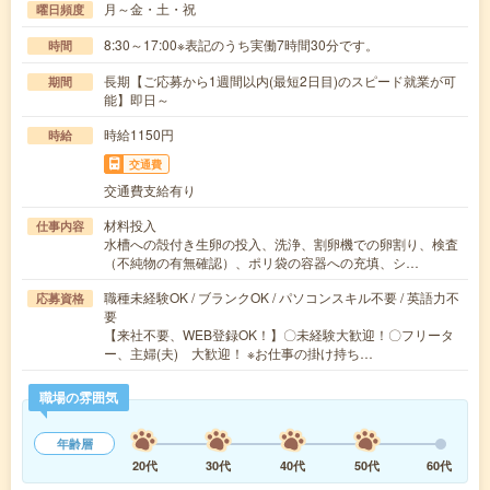
月～金・土・祝
曜日頻度
8:30～17:00※表記のうち実働7時間30分です。
時間
長期【ご応募から1週間以内(最短2日目)のスピード就業が可
期間
能】即日～
時給1150円
時給
交通費
交通費支給有り
材料投入
仕事内容
水槽への殻付き生卵の投入、洗浄、割卵機での卵割り、検査
（不純物の有無確認）、ポリ袋の容器への充填、シ…
職種未経験OK / ブランクOK / パソコンスキル不要 / 英語力不
応募資格
要
【来社不要、WEB登録OK！】〇未経験大歓迎！〇フリータ
ー、主婦(夫) 大歓迎！ ※お仕事の掛け持ち…
職場の雰囲気
年齢層
20代
30代
40代
50代
60代