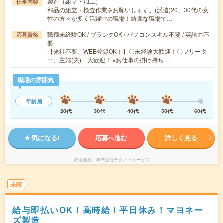
製造（組立・加工）
仕事内容
部品の組立・検査作業をお願いします。(派遣)20、30代の女
性の方々が多く活躍中の職場！綺麗な職場で…
職種未経験OK / ブランクOK / パソコンスキル不要 / 英語力不
応募資格
要
【来社不要、WEB登録OK！】〇未経験大歓迎！〇フリータ
ー、主婦(夫) 大歓迎！ ※お仕事の掛け持ち…
職場の雰囲気
年齢層
20代
30代
40代
50代
60代
気になる!
応募へ進む
詳しく見る
派遣会社
株式会社テクノ・サービス
未読
給与即払いOK！高時給！平日休み！マヨネー
ズ製造