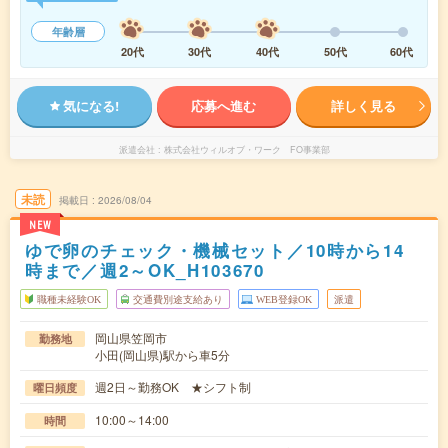
年齢層
20代
30代
40代
50代
60代
気になる!
応募へ進む
詳しく見る
派遣会社
株式会社ウィルオブ・ワーク FO事業部
未読
掲載日
2026/08/04
NEW
ゆで卵のチェック・機械セット／10時から14
時まで／週2～OK_H103670
職種未経験OK
交通費別途支給あり
WEB登録OK
派遣
岡山県笠岡市
勤務地
小田(岡山県)駅から車5分
週2日～勤務OK ★シフト制
曜日頻度
10:00～14:00
時間