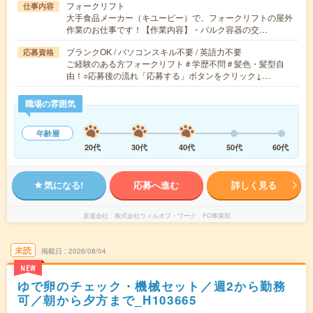
フォークリフト
仕事内容
大手食品メーカー（キユーピー）で、フォークリフトの屋外
作業のお仕事です！【作業内容】・バルク容器の交…
ブランクOK / パソコンスキル不要 / 英語力不要
応募資格
ご経験のある方フォークリフト＃学歴不問＃髪色・髪型自
由！○応募後の流れ「応募する」ボタンをクリック↓…
職場の雰囲気
年齢層
20代
30代
40代
50代
60代
気になる!
応募へ進む
詳しく見る
派遣会社
株式会社ウィルオブ・ワーク FO事業部
未読
掲載日
2026/08/04
NEW
ゆで卵のチェック・機械セット／週2から勤務
可／朝から夕方まで_H103665