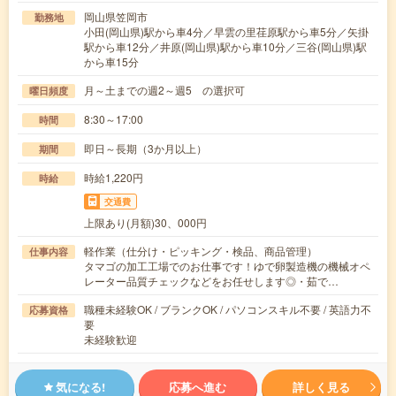
岡山県笠岡市
勤務地
小田(岡山県)駅から車4分／早雲の里荏原駅から車5分／矢掛
駅から車12分／井原(岡山県)駅から車10分／三谷(岡山県)駅
から車15分
月～土までの週2～週5 の選択可
曜日頻度
8:30～17:00
時間
即日～長期（3か月以上）
期間
時給1,220円
時給
交通費
上限あり(月額)30、000円
軽作業（仕分け・ピッキング・検品、商品管理）
仕事内容
タマゴの加工工場でのお仕事です！ゆで卵製造機の機械オペ
レーター品質チェックなどをお任せします◎・茹で…
職種未経験OK / ブランクOK / パソコンスキル不要 / 英語力不
応募資格
要
未経験歓迎
気になる!
応募へ進む
詳しく見る