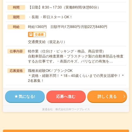
【日勤】8:30～17:30（実働8時間/休憩60分）
時間
・長期 ・即日スタートOK！
期間
時給1360円 日額平均1万880円/月額22万8480円
時給
交通費
交通費支給（規定あり）
軽作業（仕分け・ピッキング・検品、商品管理）
仕事内容
自動車部品の検査業務・プラスチック製の自動車部品を検査
するお仕事です。・表面のキズ、バリなどの有無を…
職種未経験OK / ブランクOK
応募資格
＊資格・経験不問！＊18～40歳くらいまでの男女活躍中！＊
2名募集！
気になる!
応募へ進む
詳しく見る
派遣会社
株式会社日本ワークプレイス