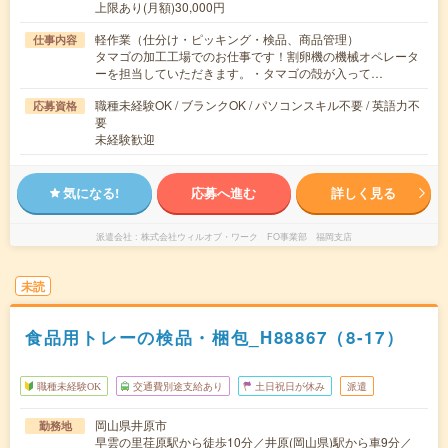
上限あり(月額)30,000円
軽作業（仕分け・ピッキング・検品、商品管理）
仕事内容
タマゴの加工工場でのお仕事です！割卵機の機械オペレータ
ーを担当していただきます。・タマゴの殻が入って…
職種未経験OK / ブランクOK / パソコンスキル不要 / 英語力不
応募資格
要
未経験歓迎
気になる!
応募へ進む
詳しく見る
派遣会社
株式会社ウィルオブ・ワーク FO事業部 福岡支店
未読
食品用トレーの検品・梱包_H88867（8-17）
職種未経験OK
交通費別途支給あり
土日祝日が休み
派遣
岡山県井原市
勤務地
早雲の里荏原駅から徒歩10分／井原(岡山県)駅から車9分／