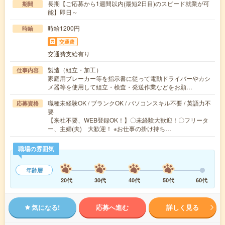
長期【ご応募から1週間以内(最短2日目)のスピード就業が可
期間
能】即日～
時給1200円
時給
交通費
交通費支給有り
製造（組立・加工）
仕事内容
家庭用ブレーカー等を指示書に従って電動ドライバーやカシ
メ器等を使用して組立・検査・発送作業などをお願…
職種未経験OK / ブランクOK / パソコンスキル不要 / 英語力不
応募資格
要
【来社不要、WEB登録OK！】〇未経験大歓迎！〇フリータ
ー、主婦(夫) 大歓迎！ ※お仕事の掛け持ち…
職場の雰囲気
年齢層
20代
30代
40代
50代
60代
気になる!
応募へ進む
詳しく見る