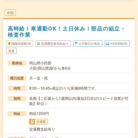
未読
高時給！車通勤OK！土日休み！部品の組立・
検査作業
職種未経験OK
交通費別途支給あり
土日祝日が休み
WEB登録OK
派遣
岡山県小田郡
勤務地
小田(岡山県)駅から車6分
月～金・祝
曜日頻度
8:00～16:45※表記のうち実働8時間です。
時間
長期【ご応募から1週間以内(最短2日目)のスピード就業が可
期間
能】即日～
時給1250円
時給
交通費
交通費支給有り