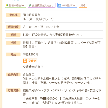
職種未経験OK
交通費別途支給あり
WEB登録OK
派遣
岡山県笠岡市
勤務地
小田(岡山県)駅から---分
月～金・土・祝 ※シフト制
曜日頻度
8:30～17:00※表記のうち実働7時間30分です。
時間
長期【ご応募から1週間以内(最短2日目)のスピード就業が可
期間
能】即日～
時給1200円
時給
交通費
交通費支給有り
食品加工
仕事内容
殻付きの生卵を水槽へ投入して洗浄、割卵機を使用して卵を
割る、検査、充填、シールを貼り梱包、ケースの洗…
職種未経験OK / ブランクOK / パソコンスキル不要 / 英語力不
応募資格
要
【来社不要、WEB登録OK！】〇未経験大歓迎！〇フリータ
ー、主婦(夫) 大歓迎！ ※お仕事の掛け持ち…