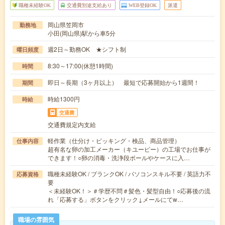
職種未経験OK
交通費別途支給あり
WEB登録OK
派遣
岡山県笠岡市
勤務地
小田(岡山県)駅から車5分
週2日～勤務OK ★シフト制
曜日頻度
8:30～17:00(休憩1時間)
時間
即日～長期（3ヶ月以上） 最短で応募開始から1週間！
期間
時給1300円
時給
交通費
交通費規定内支給
軽作業（仕分け・ピッキング・検品、商品管理）
仕事内容
超有名な卵の加工メーカー（キユーピー）の工場でお仕事が
できます！○卵の消毒・洗浄段ボールやケースに入…
職種未経験OK / ブランクOK / パソコンスキル不要 / 英語力不
応募資格
要
＜未経験OK！＞＃学歴不問＃髪色・髪型自由！○応募後の流
れ「応募する」ボタンをクリック↓メールにてw…
職場の雰囲気