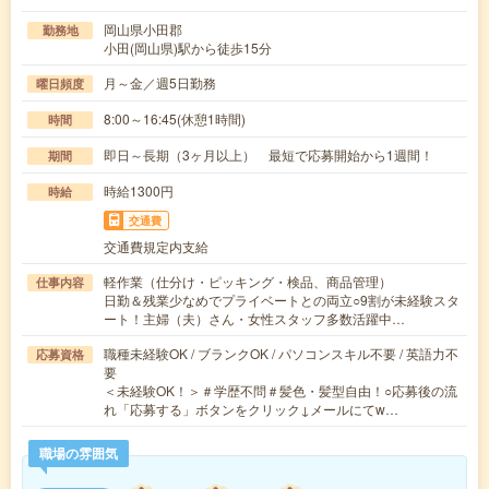
岡山県小田郡
勤務地
小田(岡山県)駅から徒歩15分
月～金／週5日勤務
曜日頻度
8:00～16:45(休憩1時間)
時間
即日～長期（3ヶ月以上） 最短で応募開始から1週間！
期間
時給1300円
時給
交通費
交通費規定内支給
軽作業（仕分け・ピッキング・検品、商品管理）
仕事内容
日勤＆残業少なめでプライベートとの両立○9割が未経験スタ
ート！主婦（夫）さん・女性スタッフ多数活躍中…
職種未経験OK / ブランクOK / パソコンスキル不要 / 英語力不
応募資格
要
＜未経験OK！＞＃学歴不問＃髪色・髪型自由！○応募後の流
れ「応募する」ボタンをクリック↓メールにてw…
職場の雰囲気