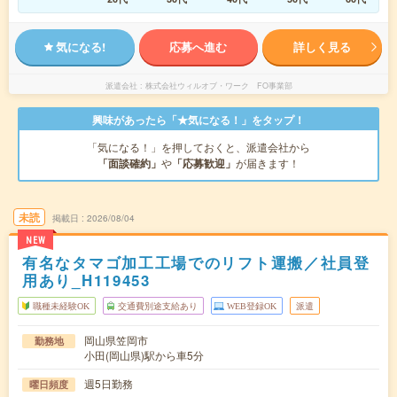
気になる!
応募へ進む
詳しく見る
派遣会社
株式会社ウィルオブ・ワーク FO事業部
興味があったら「★気になる！」をタップ！
「気になる！」を押しておくと、派遣会社から
「面談確約」
や
「応募歓迎」
が届きます！
未読
掲載日
2026/08/04
NEW
有名なタマゴ加工工場でのリフト運搬／社員登
用あり_H119453
職種未経験OK
交通費別途支給あり
WEB登録OK
派遣
岡山県笠岡市
勤務地
小田(岡山県)駅から車5分
週5日勤務
曜日頻度