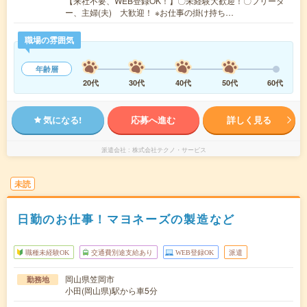
【来社不要、WEB登録OK！】〇未経験大歓迎！〇フリータ
ー、主婦(夫) 大歓迎！ ※お仕事の掛け持ち…
職場の雰囲気
年齢層
20代
30代
40代
50代
60代
気になる!
応募へ進む
詳しく見る
派遣会社
株式会社テクノ・サービス
未読
日勤のお仕事！マヨネーズの製造など
職種未経験OK
交通費別途支給あり
WEB登録OK
派遣
岡山県笠岡市
勤務地
小田(岡山県)駅から車5分