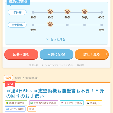
職場の雰囲気
年齢層
20代
30代
40代
50代
60代
男女比率
女性
男性
もっと見る
応募へ進む
気になる!
詳しく見る
派遣会社
パーソルテンプスタッフ株式会社 首都圏
未読
掲載日
2026/08/05
NEW
≪週4日5h～≫志望動機も履歴書も不要！＊身
の回りのお手伝い
職種未経験OK
交通費別途支給あり
土日祝日が休み
残業なし
WEB登録OK
派遣