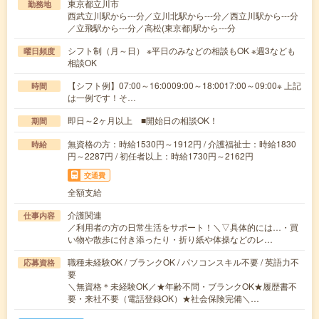
東京都立川市
勤務地
西武立川駅から---分／立川北駅から---分／西立川駅から---分
／立飛駅から---分／高松(東京都)駅から---分
シフト制（月～日） ※平日のみなどの相談もOK ※週3なども
曜日頻度
相談OK
【シフト例】07:00～16:0009:00～18:0017:00～09:00※ 上記
時間
は一例です！そ…
即日～2ヶ月以上 ■開始日の相談OK！
期間
無資格の方：時給1530円～1912円 / 介護福祉士：時給1830
時給
円～2287円 / 初任者以上：時給1730円～2162円
交通費
全額支給
介護関連
仕事内容
／利用者の方の日常生活をサポート！＼▽具体的には…・買
い物や散歩に付き添ったり・折り紙や体操などのレ…
職種未経験OK / ブランクOK / パソコンスキル不要 / 英語力不
応募資格
要
＼無資格＊未経験OK／★年齢不問・ブランクOK★履歴書不
要・来社不要（電話登録OK）★社会保険完備＼…