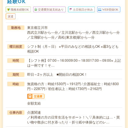
経験OK
職種未経験OK
交通費別途支給あり
土日祝日が休み
WEB登録OK
派遣
東京都立川市
勤務地
西武立川駅から---分／立川北駅から---分／西立川駅から---分
／立飛駅から---分／高松(東京都)駅から---分
シフト制（月～日） ※平日のみなどの相談もOK ※週3なども
曜日頻度
相談OK
【シフト例】07:00～16:0009:00～18:0017:00～09:00※ 上記
時間
は一例です！そ…
即日～2ヶ月以上 ■開始日の相談OK！
期間
無資格の方：時給1530円～1912円 / 介護福祉士：時給1830
時給
円～2287円 / 初任者以上：時給1730円～2162円
交通費
全額支給
介護関連
仕事内容
／利用者の方の日常生活をサポート！＼▽具体的には…・買
い物や散歩に付き添ったり・折り紙や体操などのレ…