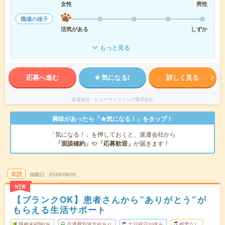
女性
男性
職場の様子
活気がある
しずか
もっと見る
応募へ進む
気になる!
詳しく見る
派遣会社
ヒューマンリソシア株式会社
興味があったら「★気になる！」をタップ！
「気になる！」を押しておくと、派遣会社から
「面談確約」
や
「応募歓迎」
が届きます！
未読
掲載日
2026/08/05
NEW
【ブランクOK】患者さんから”ありがとう”が
もらえる生活サポート
職種未経験OK
交通費別途支給あり
土日祝日が休み
残業なし