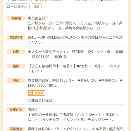
WEB登録OK
派遣
東京都立川市
勤務地
立川駅から---分／立川北駅から---分／立川南駅から---分／高
松(東京都)駅から---分／柴崎体育館駅から---分
週4日～OK ※曜日固定の相談OK ※希望の曜日があればご相談
曜日頻度
ください
★スタート時間選べます／1日5時間～OK～シフト例～10:00
時間
～15:0011:00～16:0012…
【現在も積極採用中！急募！】■2カ月～ 8月～、9月スター
期間
トもOK！
無資格未経験：時給1350円～ ■週払いOK ■扶養内OK ■
時給
日収1万800円以上
交通費
交通費全額支給
看護助手
仕事内容
▼病院の一般病棟にて看護師さんのサポート！＜具体的に
は…＞〇カルテをファイリングする〇チェックシート…
職種未経験OK / ブランクOK / パソコンスキル不要 / 英語力不
応募資格