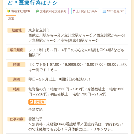
ど＊医療行為はナシ
職種未経験OK
交通費別途支給あり
土日祝日が休み
WEB登録OK
派遣
東京都立川市
勤務地
西武立川駅から---分／立川北駅から---分／西立川駅から---分
／立飛駅から---分／高松(東京都)駅から---分
シフト制（月～日） ※平日のみなどの相談もOK ※週3なども
曜日頻度
相談OK
【シフト例】07:00～16:0009:00～18:0017:00～09:00※ 上記
時間
は一例です！そ…
即日～2ヶ月以上 ■開始日の相談OK！
期間
無資格の方：時給1530円～1912円 / 介護福祉士：時給1830
時給
円～2287円 / 初任者以上：時給1730円～2162円
交通費
全額支給
看護助手
仕事内容
＼無資格・未経験OKの看護助手／医療行為は一切行わない
ので未経験でも安心！▽具体的には…・リネンやシ…