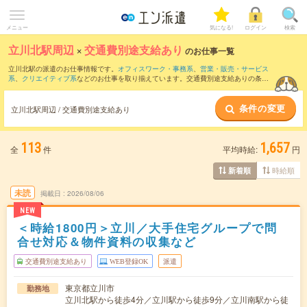
メニュー
気になる!
ログイン
検索
立川北駅周辺
×
交通費別途支給あり
のお仕事一覧
立川北駅の派遣のお仕事情報です。
オフィスワーク・事務系
、
営業・販売・サービス
系
、
クリエイティブ系
などのお仕事を取り揃えています。交通費別途支給ありの条件
の他に、
職種未経験OK
、
友だちと一緒の応募OK
、
週4日勤務
などのこだわり条件も取
り揃えています。
条件の変更
立川北駅周辺 / 交通費別途支給あり
113
1,657
全
件
平均時給:
円
時給順
新着順
未読
掲載日
2026/08/06
NEW
＜時給1800円＞立川／大手住宅グループで問
合せ対応＆物件資料の収集など
交通費別途支給あり
WEB登録OK
派遣
東京都立川市
勤務地
立川北駅から徒歩4分／立川駅から徒歩9分／立川南駅から徒