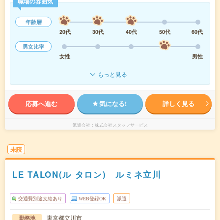
職場の雰囲気
年齢層
20代
30代
40代
50代
60代
男女比率
女性
男性
もっと見る
応募へ進む
気になる!
詳しく見る
派遣会社
株式会社スタッフサービス
未読
LE TALON(ル タロン) ルミネ立川
交通費別途支給あり
WEB登録OK
派遣
東京都立川市
勤務地