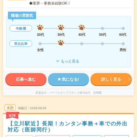
◆業界・事務未経験OK！
職場の雰囲気
年齢層
20代
30代
40代
50代
60代
男女比率
女性
男性
もっと見る
応募へ進む
気になる!
詳しく見る
派遣会社
パーソルテンプスタッフ株式会社 首都圏
未読
掲載日
2026/08/05
NEW
【立川駅近】長期！カンタン事務＋車での外出
対応（医師同行）