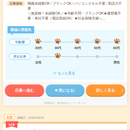
職種未経験OK / ブランクOK / パソコンスキル不要 / 英語力不
応募資格
要
＼無資格＊未経験OK／★年齢不問・ブランクOK★履歴書不
要・来社不要（電話登録OK）★社会保険完備＼…
職場の雰囲気
年齢層
20代
30代
40代
50代
60代
男女比率
女性
男性
もっと見る
応募へ進む
気になる!
詳しく見る
派遣会社
株式会社ニッソーネット
未読
掲載日
2026/08/05
NEW