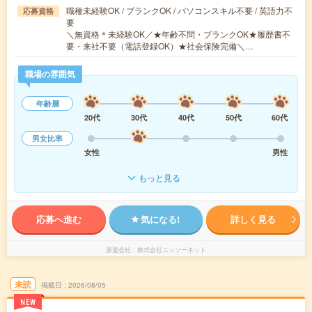
職種未経験OK / ブランクOK / パソコンスキル不要 / 英語力不
応募資格
要
＼無資格＊未経験OK／★年齢不問・ブランクOK★履歴書不
要・来社不要（電話登録OK）★社会保険完備＼…
職場の雰囲気
年齢層
20代
30代
40代
50代
60代
男女比率
女性
男性
もっと見る
応募へ進む
気になる!
詳しく見る
派遣会社
株式会社ニッソーネット
未読
掲載日
2026/08/05
NEW