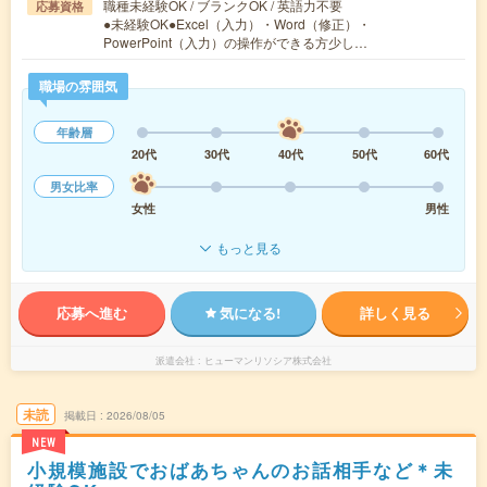
職種未経験OK / ブランクOK / 英語力不要
応募資格
●未経験OK●Excel（入力）・Word（修正）・
PowerPoint（入力）の操作ができる方少し…
職場の雰囲気
年齢層
20代
30代
40代
50代
60代
男女比率
女性
男性
もっと見る
応募へ進む
気になる!
詳しく見る
派遣会社
ヒューマンリソシア株式会社
未読
掲載日
2026/08/05
NEW
小規模施設でおばあちゃんのお話相手など＊未