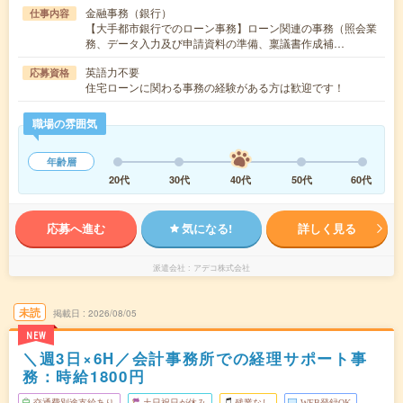
金融事務（銀行）
仕事内容
【大手都市銀行でのローン事務】ローン関連の事務（照会業
務、データ入力及び申請資料の準備、稟議書作成補…
英語力不要
応募資格
住宅ローンに関わる事務の経験がある方は歓迎です！
職場の雰囲気
年齢層
20代
30代
40代
50代
60代
応募へ進む
気になる!
詳しく見る
派遣会社
アデコ株式会社
未読
掲載日
2026/08/05
NEW
＼週3日×6H／会計事務所での経理サポート事
務：時給1800円
交通費別途支給あり
土日祝日が休み
残業なし
WEB登録OK