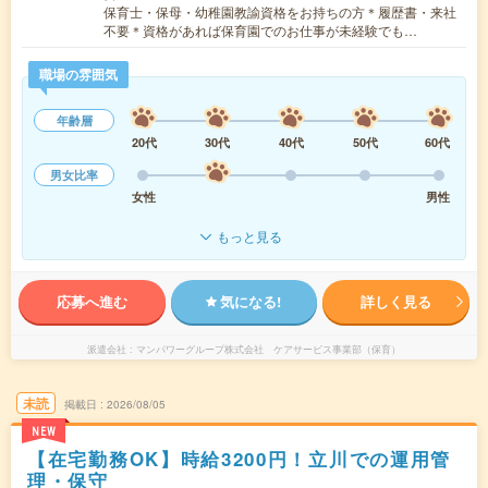
保育士・保母・幼稚園教諭資格をお持ちの方＊履歴書・来社
不要＊資格があれば保育園でのお仕事が未経験でも…
職場の雰囲気
年齢層
20代
30代
40代
50代
60代
男女比率
女性
男性
もっと見る
応募へ進む
気になる!
詳しく見る
派遣会社
マンパワーグループ株式会社 ケアサービス事業部（保育）
未読
掲載日
2026/08/05
NEW
【在宅勤務OK】時給3200円！立川での運用管
理・保守