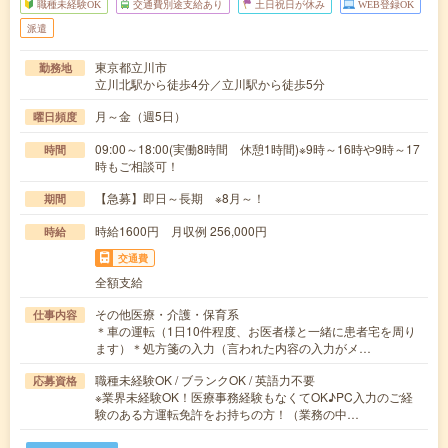
職種未経験OK
交通費別途支給あり
土日祝日が休み
WEB登録OK
派遣
東京都立川市
勤務地
立川北駅から徒歩4分／立川駅から徒歩5分
月～金（週5日）
曜日頻度
09:00～18:00(実働8時間 休憩1時間)※9時～16時や9時～17
時間
時もご相談可！
【急募】即日～長期 ※8月～！
期間
時給1600円 月収例 256,000円
時給
交通費
全額支給
その他医療・介護・保育系
仕事内容
＊車の運転（1日10件程度、お医者様と一緒に患者宅を周り
ます）＊処方箋の入力（言われた内容の入力がメ…
職種未経験OK / ブランクOK / 英語力不要
応募資格
※業界未経験OK！医療事務経験もなくてOK♪PC入力のご経
験のある方運転免許をお持ちの方！（業務の中…