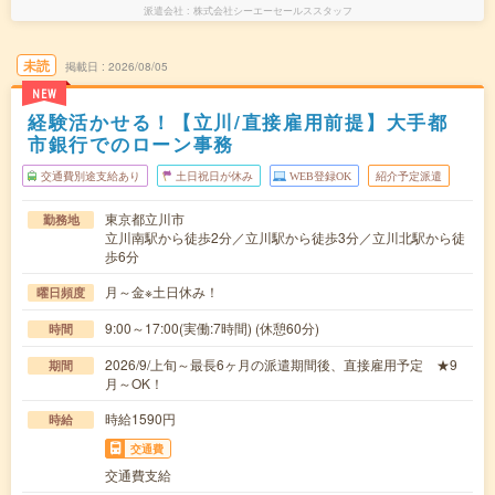
派遣会社
株式会社シーエーセールススタッフ
未読
掲載日
2026/08/05
NEW
経験活かせる！【立川/直接雇用前提】大手都
市銀行でのローン事務
交通費別途支給あり
土日祝日が休み
WEB登録OK
紹介予定派遣
東京都立川市
勤務地
立川南駅から徒歩2分／立川駅から徒歩3分／立川北駅から徒
歩6分
月～金※土日休み！
曜日頻度
9:00～17:00(実働:7時間) (休憩60分)
時間
2026/9/上旬～最長6ヶ月の派遣期間後、直接雇用予定 ★9
期間
月～OK！
時給1590円
時給
交通費
交通費支給