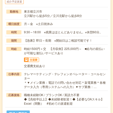
紹介予定派遣
東京都立川市
勤務地
立川駅から徒歩5分／立川北駅から徒歩8分
月～金 ※土日祝休み
曜日頻度
9:30～18:00 ※残業はほとんどありません。※休憩60分。
時間
【急募】即日～長期 ※開始日はご相談可能です！
期間
時給1500円＋交 【月収例】225,000円～ ■給与の前払い
時給
が可能な速払いサービスあり
交通費
交通費支給あり
テレマーケティング・テレフォンオペレーター・コールセン
仕事内容
ター
＊▼メイン業務：電話での問い合わせ対応＊架電業務＊各種
データ入力（専用システムへの入力）▼サブ業務：…
職種未経験OK / ブランクOK / 英語力不要
応募資格
◆【高校卒以上】◆未経験者歓迎！◆【必要なOAスキル】
Excel（関数） #初めての派遣歓迎