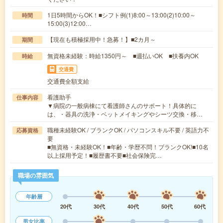
1日5時間からOK！■シフト例(1)8:00～13:00(2)10:00～
時間
15:00(3)12:00…
【現在も積極採用中！急募！】■2カ月～
期間
無資格未経験：時給1350円～ ■週払いOK ■扶養内OK
時給
交通費
交通費全額支給
看護助手
仕事内容
▼病院の一般病棟にて看護師さんのサポート！具体的に
は、・器具の洗浄・ベットメイキングやシーツ交換・移…
職種未経験OK / ブランクOK / パソコンスキル不要 / 英語力不
応募資格
要
■無資格・未経験OK！■年齢・学歴不問！ブランクOK!■10名
以上採用予定！■履歴書不要■社会保険完…
職場の雰囲気
年齢層
20代
30代
40代
50代
60代
男女比率