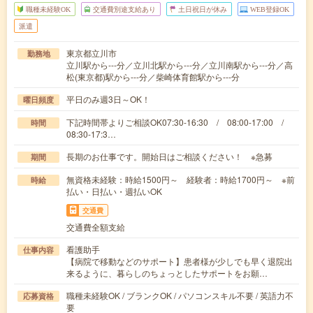
職種未経験OK
交通費別途支給あり
土日祝日が休み
WEB登録OK
派遣
東京都立川市
勤務地
立川駅から---分／立川北駅から---分／立川南駅から---分／高
松(東京都)駅から---分／柴崎体育館駅から---分
平日のみ週3日～OK！
曜日頻度
下記時間帯よりご相談OK07:30-16:30 / 08:00-17:00 /
時間
08:30-17:3…
長期のお仕事です。開始日はご相談ください！ ※急募
期間
無資格未経験：時給1500円～ 経験者：時給1700円～ ※前
時給
払い・日払い・週払いOK
交通費
交通費全額支給
看護助手
仕事内容
【病院で移動などのサポート】患者様が少しでも早く退院出
来るように、暮らしのちょっとしたサポートをお願…
職種未経験OK / ブランクOK / パソコンスキル不要 / 英語力不
応募資格
要