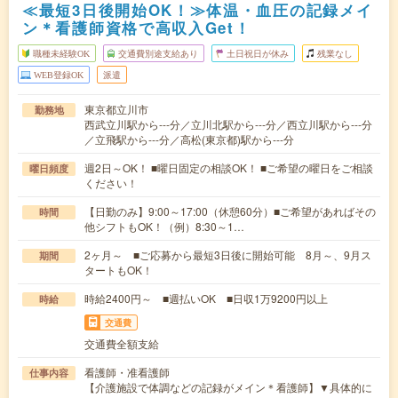
≪最短3日後開始OK！≫体温・血圧の記録メイ
ン＊看護師資格で高収入Get！
職種未経験OK
交通費別途支給あり
土日祝日が休み
残業なし
WEB登録OK
派遣
東京都立川市
勤務地
西武立川駅から---分／立川北駅から---分／西立川駅から---分
／立飛駅から---分／高松(東京都)駅から---分
週2日～OK！ ■曜日固定の相談OK！ ■ご希望の曜日をご相談
曜日頻度
ください！
【日勤のみ】9:00～17:00（休憩60分）■ご希望があればその
時間
他シフトもOK！（例）8:30～1…
2ヶ月～ ■ご応募から最短3日後に開始可能 8月～、9月ス
期間
タートもOK！
時給2400円～ ■週払いOK ■日収1万9200円以上
時給
交通費
交通費全額支給
看護師・准看護師
仕事内容
【介護施設で体調などの記録がメイン＊看護師】▼具体的に