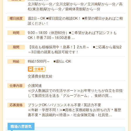
立川駅から---分／立川北駅から---分／立川南駅から---分／高
松(東京都)駅から---分／柴崎体育館駅から---分
週2日～OK ■曜日固定の相談OK！ ■希望の曜日があればご相
曜日頻度
談ください！
9:00～18:00（休憩60分）■ご希望があれば下記シフトも
時間
OK！早番 7:00～16:00遅番 …
【現在も積極採用中！急募！】2カ月～ ■ご応募から最短2
期間
～3日後の就業も相談可能です！
時給1500円～ ■週払いOK
時給
交通費
交通費全額支給
介護関連
仕事内容
≪少人数施設での生活サポート≫お年寄りたちが自立を目指
して集団生活を送る「グループホーム」。食材の買…
ブランクOK / パソコンスキル不要 / 英語力不要
応募資格
≪年齢・学歴不問！≫■資格と実務経験をお持ちの方＊履歴
書不要＊面談確約≪待遇≫・社会保険完備・社員登…
職場の雰囲気