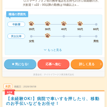
◎スマートフォン等の携帯電話をお持ちの方◎未経験の方、
大歓迎！※22：00以降の勤務は18歳以上※…
職場の雰囲気
年齢層
20代
30代
40代
50代
60代
男女比率
女性
男性
もっと見る
気になる!
応募へ進む
詳しく見る
派遣会社
テイケイワークス東京株式会社
未読
掲載日
2026/08/08
NEW
【未経験OK!】病院で車いすを押したり、移動
のお手伝いなどをお任せ！