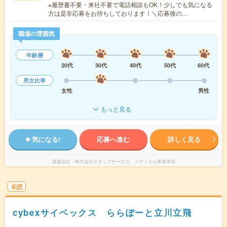
※履歴書不要・来社不要で電話相談もOK！少しでも気になる
方は是非応募をお待ちしております！＼応募後の…
職場の雰囲気
年齢層
20代
30代
40代
50代
60代
男女比率
女性
男性
もっと見る
気になる!
応募へ進む
詳しく見る
派遣会社
株式会社スタッフサービス メディカル事業本部
未読
cybexサイベックス ららぽーと立川立飛