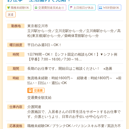
職種未経験OK
交通費別途支給あり
土日祝日が休み
WEB登録OK
派遣
東京都立川市
勤務地
立川駅から---分／立川北駅から---分／立川南駅から---分／高
松(東京都)駅から---分／柴崎体育館駅から---分
平日のみ週3日～OK！
曜日頻度
1日7時間～OK！【シフト固定の相談もOK！】▼シフト例
時間
【早番】7:00～16:00／7:30～16…
長期のお仕事です。開始日はご相談ください！ ※急募
期間
無資格未経験：時給1600円～ 経験者：時給1800円～ ※前
時給
払い・日払い・週払いOK
交通費
交通費全額支給
介護関連
仕事内容
介護施設で、入居者さんの日常生活をサポートするお仕事で
す。介護というより、日常のお手伝いが中心なので…
職種未経験OK / ブランクOK / パソコンスキル不要 / 英語力不
応募資格