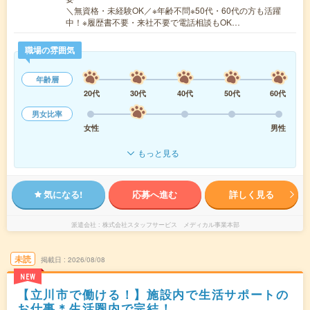
＼無資格・未経験OK／※年齢不問※50代・60代の方も活躍
中！※履歴書不要・来社不要で電話相談もOK…
職場の雰囲気
年齢層
20代
30代
40代
50代
60代
男女比率
女性
男性
もっと見る
気になる!
応募へ進む
詳しく見る
派遣会社
株式会社スタッフサービス メディカル事業本部
未読
掲載日
2026/08/08
NEW
【立川市で働ける！】施設内で生活サポートの
お仕事＊生活圏内で完結！