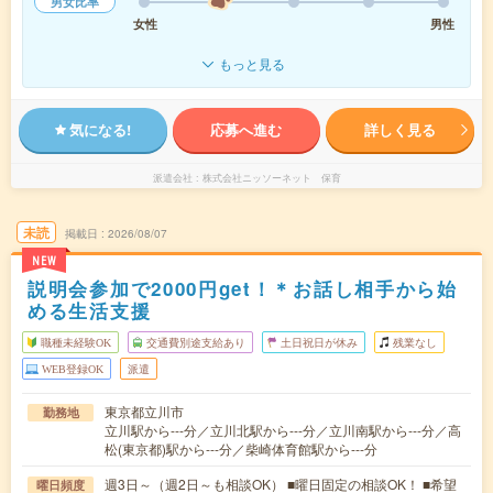
男女比率
女性
男性
もっと見る
気になる!
応募へ進む
詳しく見る
派遣会社
株式会社ニッソーネット 保育
未読
掲載日
2026/08/07
NEW
説明会参加で2000円get！＊お話し相手から始
める生活支援
職種未経験OK
交通費別途支給あり
土日祝日が休み
残業なし
WEB登録OK
派遣
東京都立川市
勤務地
立川駅から---分／立川北駅から---分／立川南駅から---分／高
松(東京都)駅から---分／柴崎体育館駅から---分
週3日～（週2日～も相談OK） ■曜日固定の相談OK！ ■希望
曜日頻度