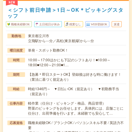
NEW
＜シフト前日申請＞1日～OK＊ピッキングスタ
ッフ
職種未経験OK
土日祝日が休み
残業なし
WEB登録OK
派遣
東京都立川市
勤務地
立飛駅から---分／高松(東京都)駅から---分
単発・スポット勤務OK！
曜日頻度
10:00～17:00ほかにも下記のシフトあり！■10:00～
時間
18:00■12:00～21:00■1…
【急募＊即日スタートOK】登録後は好きな時に働けます！
期間
（業法に基づく規定あり）
時給1346円～ ▼日払いOK（規定あり） ▼初勤務手当
時給
（規定あり）
軽作業（仕分け・ピッキング・検品、商品管理）
仕事内容
野菜のピッキングをお任せします。具体的には、店舗ごとに
仕分け、出荷準備を行います。未経験でも安心して…
職種未経験OK / ブランクOK / パソコンスキル不要 / 英語力不
応募資格
要