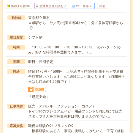
職種未経験OK
交通費別途支給あり
WEB登録OK
派遣
東京都立川市
勤務地
立飛駅から---分／高松(東京都)駅から---分／泉体育館駅から--
-分
シフト制
曜日頻度
・10：00～18：00 ・10：30～18：30 の2パターンの
時間
み、好きな時間帯を選択できます。（…
即日～長期予定
期間
時給1470円～1500円 上記給与＋時間外勤務手当＋交通費
時給
全額支給いたします ※ご経験により異なります ※時間外手
当はお時給の1.25倍です！
交通費
「規定支給」
販売（アパレル・ファッション・コスメ）
仕事内容
ドイツ発のプレミアムベビー用品ブランドCYBEXにて販売
スタッフさんを大募集商材は問いませんので何か…
職種未経験OK / ブランクOK
応募資格
・接客経験のある方・販売に挑戦してみたい方・子育て経験