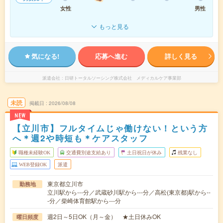
女性
男性
もっと見る
気になる!
応募へ進む
詳しく見る
派遣会社
日研トータルソーシング株式会社 メディカルケア事業部
未読
掲載日
2026/08/08
NEW
【立川市】フルタイムじゃ働けない！という方
へ＊週2や時短も＊ケアスタッフ
職種未経験OK
交通費別途支給あり
土日祝日が休み
残業なし
WEB登録OK
派遣
東京都立川市
勤務地
立川駅から---分／武蔵砂川駅から---分／高松(東京都)駅から--
-分／柴崎体育館駅から---分
週2日～5日OK（月～金） ★土日休みOK
曜日頻度