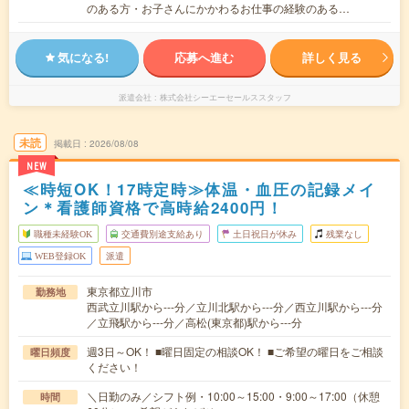
のある方・お子さんにかかわるお仕事の経験のある…
気になる!
応募へ進む
詳しく見る
派遣会社
株式会社シーエーセールススタッフ
未読
掲載日
2026/08/08
NEW
≪時短OK！17時定時≫体温・血圧の記録メイ
ン＊看護師資格で高時給2400円！
職種未経験OK
交通費別途支給あり
土日祝日が休み
残業なし
WEB登録OK
派遣
東京都立川市
勤務地
西武立川駅から---分／立川北駅から---分／西立川駅から---分
／立飛駅から---分／高松(東京都)駅から---分
週3日～OK！ ■曜日固定の相談OK！ ■ご希望の曜日をご相談
曜日頻度
ください！
＼日勤のみ／シフト例・10:00～15:00・9:00～17:00（休憩
時間