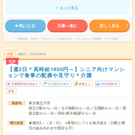
もっと見る
気になる!
応募へ進む
詳しく見る
派遣会社
日研トータルソーシング株式会社 メディカルケア事業部 ナース派遣
未読
掲載日
2026/08/08
NEW
【週2日＊高時給1900円～】シニア向けマンシ
ョンで食事の配膳や見守り＊介護
交通費別途支給あり
土日祝日が休み
残業なし
WEB登録OK
派遣
東京都立川市
勤務地
西立川駅から---分／立川南駅から---分／立飛駅から---分／西
国立駅から---分／高松(東京都)駅から---分
★週2日～（月～日） ※希望のシフトを毎月提出（日数と曜
曜日頻度
日の組み合わせや固定も可）