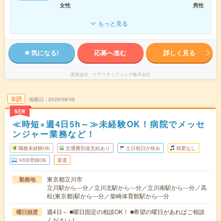
女性
男性
もっと見る
気になる!
応募へ進む
詳しく見る
派遣会社
ケアスタッフィング株式会社
未読
掲載日
2026/08/08
NEW
≪時短×週4日5h～≫未経験OK！病院でメッセ
ンジャー業務など！
職種未経験OK
交通費別途支給あり
土日祝日が休み
残業なし
WEB登録OK
派遣
東京都立川市
勤務地
立川駅から---分／立川北駅から---分／立川南駅から---分／高
松(東京都)駅から---分／柴崎体育館駅から---分
週4日～ ■曜日固定の相談OK！ ■希望の曜日があればご相談
曜日頻度
ください！