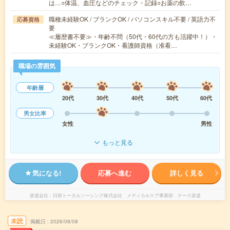
は…○体温、血圧などのチェック・記録○お薬の飲…
職種未経験OK / ブランクOK / パソコンスキル不要 / 英語力不
応募資格
要
≪履歴書不要≫・年齢不問（50代・60代の方も活躍中！）・
未経験OK・ブランクOK・看護師資格（准看…
職場の雰囲気
年齢層
20代
30代
40代
50代
60代
男女比率
女性
男性
もっと見る
気になる!
応募へ進む
詳しく見る
派遣会社
日研トータルソーシング株式会社 メディカルケア事業部 ナース派遣
未読
掲載日
2026/08/08