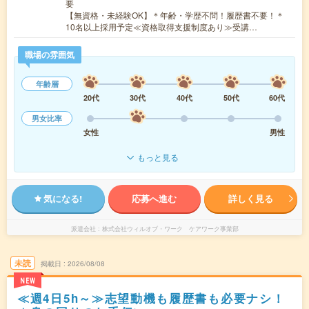
要
【無資格・未経験OK】＊年齢・学歴不問！履歴書不要！＊
10名以上採用予定≪資格取得支援制度あり≫受講…
職場の雰囲気
年齢層
20代
30代
40代
50代
60代
男女比率
女性
男性
もっと見る
気になる!
応募へ進む
詳しく見る
派遣会社
株式会社ウィルオブ・ワーク ケアワーク事業部
未読
掲載日
2026/08/08
NEW
≪週4日5h～≫志望動機も履歴書も必要ナシ！