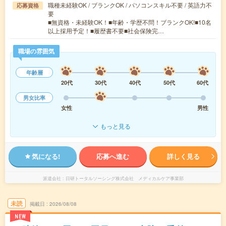
職種未経験OK / ブランクOK / パソコンスキル不要 / 英語力不
応募資格
要
■無資格・未経験OK！■年齢・学歴不問！ブランクOK!■10名
以上採用予定！■履歴書不要■社会保険完…
職場の雰囲気
年齢層
20代
30代
40代
50代
60代
男女比率
女性
男性
もっと見る
気になる!
応募へ進む
詳しく見る
派遣会社
日研トータルソーシング株式会社 メディカルケア事業部
未読
掲載日
2026/08/08
NEW