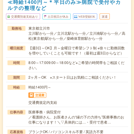
≪時給1400円～＊平日のみ≫病院で受付やカ
ルテの整理など
交通費別途支給あり
土日祝日が休み
WEB登録OK
派遣
東京都立川市
勤務地
立川駅から---分／立川北駅から---分／立川南駅から---分／高
松(東京都)駅から---分／柴崎体育館駅から---分
【週3日～OK】月～金曜日で希望シフト制 ※徐々に勤務回数
曜日頻度
を増やしていくことも可能です！（最初は週3日からなど）
8:00～17:009:00～18:00など※ご希望の時間帯をご相談くだ
時間
さい。
2ヶ月～OK ※スタート日はお気軽にご相談ください！
期間
時給1400円～
時給
交通費
交通費規定内支給
医療事務・病院受付
仕事内容
／看護師さん、お医者さんの“縁の下の力持ち”医療事務のお
仕事になります！＼▽具体的には…・受付で患者…
ブランクOK / パソコンスキル不要 / 英語力不要
応募資格