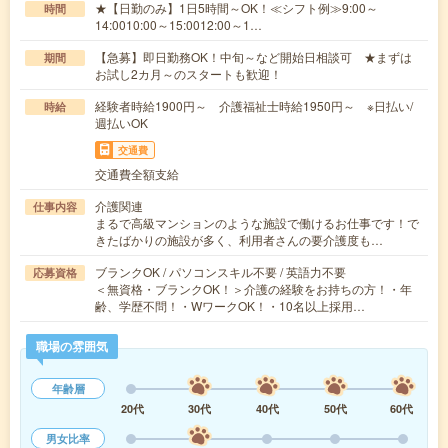
★【日勤のみ】1日5時間～OK！≪シフト例≫9:00～
時間
14:0010:00～15:0012:00～1…
【急募】即日勤務OK！中旬～など開始日相談可 ★まずは
期間
お試し2カ月～のスタートも歓迎！
経験者時給1900円～ 介護福祉士時給1950円～ ※日払い/
時給
週払いOK
交通費
交通費全額支給
介護関連
仕事内容
まるで高級マンションのような施設で働けるお仕事です！で
きたばかりの施設が多く、利用者さんの要介護度も…
ブランクOK / パソコンスキル不要 / 英語力不要
応募資格
＜無資格・ブランクOK！＞介護の経験をお持ちの方！・年
齢、学歴不問！・WワークOK！・10名以上採用…
職場の雰囲気
年齢層
20代
30代
40代
50代
60代
男女比率