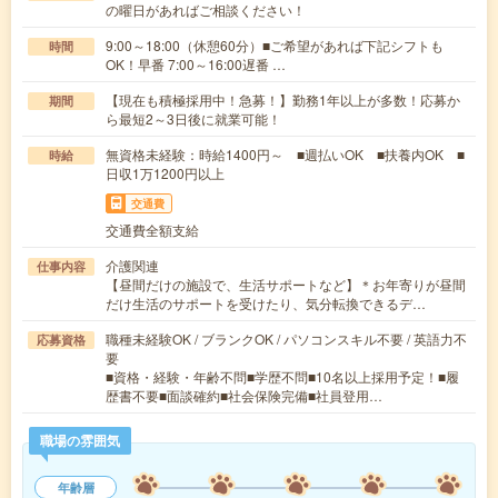
の曜日があればご相談ください！
9:00～18:00（休憩60分）■ご希望があれば下記シフトも
時間
OK！早番 7:00～16:00遅番 …
【現在も積極採用中！急募！】勤務1年以上が多数！応募か
期間
ら最短2～3日後に就業可能！
無資格未経験：時給1400円～ ■週払いOK ■扶養内OK ■
時給
日収1万1200円以上
交通費
交通費全額支給
介護関連
仕事内容
【昼間だけの施設で、生活サポートなど】＊お年寄りが昼間
だけ生活のサポートを受けたり、気分転換できるデ…
職種未経験OK / ブランクOK / パソコンスキル不要 / 英語力不
応募資格
要
■資格・経験・年齢不問■学歴不問■10名以上採用予定！■履
歴書不要■面談確約■社会保険完備■社員登用…
職場の雰囲気
年齢層