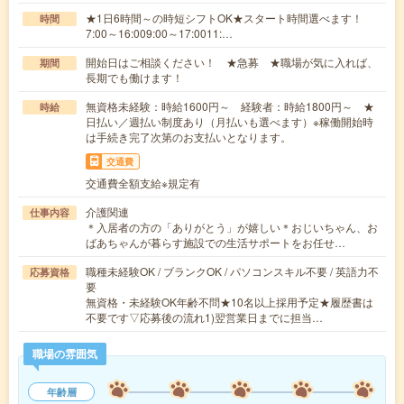
★1日6時間～の時短シフトOK★スタート時間選べます！
時間
7:00～16:009:00～17:0011:…
開始日はご相談ください！ ★急募 ★職場が気に入れば、
期間
長期でも働けます！
無資格未経験：時給1600円～ 経験者：時給1800円～ ★
時給
日払い／週払い制度あり（月払いも選べます）※稼働開始時
は手続き完了次第のお支払いとなります。
交通費
交通費全額支給※規定有
介護関連
仕事内容
＊入居者の方の「ありがとう」が嬉しい＊おじいちゃん、お
ばあちゃんが暮らす施設での生活サポートをお任せ…
職種未経験OK / ブランクOK / パソコンスキル不要 / 英語力不
応募資格
要
無資格・未経験OK年齢不問★10名以上採用予定★履歴書は
不要です▽応募後の流れ1)翌営業日までに担当…
職場の雰囲気
年齢層