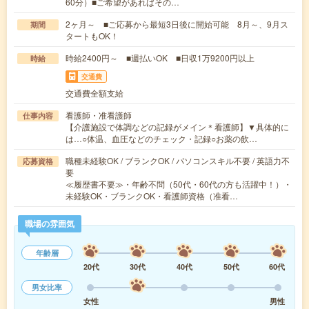
60分）■ご希望があればその…
2ヶ月～ ■ご応募から最短3日後に開始可能 8月～、9月ス
期間
タートもOK！
時給2400円～ ■週払いOK ■日収1万9200円以上
時給
交通費
交通費全額支給
看護師・准看護師
仕事内容
【介護施設で体調などの記録がメイン＊看護師】▼具体的に
は…○体温、血圧などのチェック・記録○お薬の飲…
職種未経験OK / ブランクOK / パソコンスキル不要 / 英語力不
応募資格
要
≪履歴書不要≫・年齢不問（50代・60代の方も活躍中！）・
未経験OK・ブランクOK・看護師資格（准看…
職場の雰囲気
年齢層
20代
30代
40代
50代
60代
男女比率
女性
男性