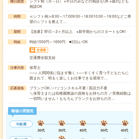
シフト制（月～日） ※平日のみなどの相談もOK ※週3なども
曜日頻度
相談OK
≪シフト例≫8:00～17:009:00～18:0010:00～19:00などご希
時間
望のシフトを教えて…
【急募】即日～2ヶ月以上 ※新学期からのスタートもOK!
期間
時給1550円～1650円 ■日払いOK
時給
交通費
交通費全額支給
保育士
仕事内容
──< 人間関係に悩まず働く >──すくすく育つ子どもたちに
囲まれて、明るく楽しくお仕事できる環境で…
ブランクOK / パソコンスキル不要 / 英語力不要
応募資格
＼保育士または幼稚園教諭の資格をお持ちの方 ／実務経験は
一切問いません！もちろんブランクをお持ちの方…
職場の雰囲気
年齢層
20代
30代
40代
50代
60代