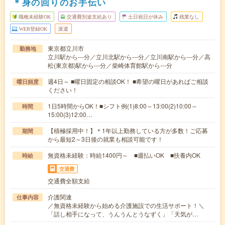
＊身の回りのお手伝い
職種未経験OK
交通費別途支給あり
土日祝日が休み
残業なし
WEB登録OK
派遣
東京都立川市
勤務地
立川駅から---分／立川北駅から---分／立川南駅から---分／高
松(東京都)駅から---分／柴崎体育館駅から---分
週4日～ ■曜日固定の相談OK！ ■希望の曜日があればご相談
曜日頻度
ください！
1日5時間からOK！■シフト例(1)8:00～13:00(2)10:00～
時間
15:00(3)12:00…
【積極採用中！】＊1年以上勤務している方が多数！ご応募
期間
から最短2～3日後の就業も相談可能です！
無資格未経験：時給1400円～ ■週払いOK ■扶養内OK
時給
交通費
交通費全額支給
介護関連
仕事内容
／無資格未経験から始める介護施設での生活サポート！＼
「話し相手になって、うんうんとうなずく」「天気が…