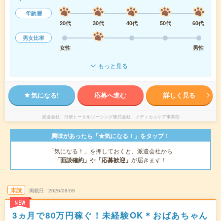
年齢層
20代
30代
40代
50代
60代
男女比率
女性
男性
もっと見る
気になる!
応募へ進む
詳しく見る
派遣会社
日研トータルソーシング株式会社 メディカルケア事業部
興味があったら「★気になる！」をタップ！
「気になる！」を押しておくと、派遣会社から
「面談確約」
や
「応募歓迎」
が届きます！
未読
掲載日
2026/08/09
NEW
3ヵ月で80万円稼ぐ！未経験OK＊おばあちゃん