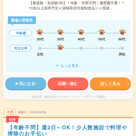
【無資格・未経験OK】＊年齢・学歴不問！履歴書不要！＊
10名以上採用予定≪資格取得支援制度あり≫受講…
職場の雰囲気
年齢層
20代
30代
40代
50代
60代
男女比率
女性
男性
もっと見る
気になる!
応募へ進む
詳しく見る
派遣会社
株式会社ウィルオブ・ワーク ケアワーク事業部
未読
掲載日
2026/08/08
NEW
【年齢不問】週2日～OK！少人数施設で料理や
掃除のお手伝い