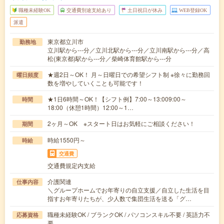
職種未経験OK
交通費別途支給あり
土日祝日が休み
WEB登録OK
派遣
東京都立川市
勤務地
立川駅から---分／立川北駅から---分／立川南駅から---分／高
松(東京都)駅から---分／柴崎体育館駅から---分
★週2日～OK！ 月～日曜日での希望シフト制 ※徐々に勤務回
曜日頻度
数を増やしていくことも可能です！
★1日6時間～OK！【シフト例】7:00～13:009:00～
時間
18:00（休憩1時間）12:00～1…
2ヶ月～OK ※スタート日はお気軽にご相談ください！
期間
時給1550円～
時給
交通費
交通費規定内支給
介護関連
仕事内容
＼グループホームでお年寄りの自立支援／自立した生活を目
指すお年寄りたちが、少人数で集団生活を送る「グ…
職種未経験OK / ブランクOK / パソコンスキル不要 / 英語力不
応募資格
要