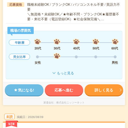
職種未経験OK / ブランクOK / パソコンスキル不要 / 英語力不
応募資格
要
＼無資格＊未経験OK／★年齢不問・ブランクOK★履歴書不
要・来社不要（電話登録OK）★社会保険完備＼…
職場の雰囲気
年齢層
20代
30代
40代
50代
60代
男女比率
女性
男性
もっと見る
気になる!
応募へ進む
詳しく見る
派遣会社
株式会社ニッソーネット
未読
掲載日
2026/08/09
NEW