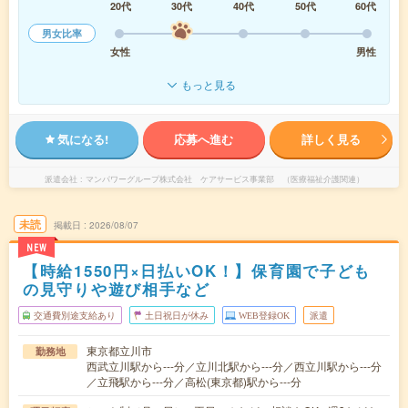
20代
30代
40代
50代
60代
男女比率
女性
男性
もっと見る
気になる!
応募へ進む
詳しく見る
派遣会社
マンパワーグループ株式会社 ケアサービス事業部 （医療福祉介護関連）
未読
掲載日
2026/08/07
NEW
【時給1550円×日払いOK！】保育園で子ども
の見守りや遊び相手など
交通費別途支給あり
土日祝日が休み
WEB登録OK
派遣
東京都立川市
勤務地
西武立川駅から---分／立川北駅から---分／西立川駅から---分
／立飛駅から---分／高松(東京都)駅から---分