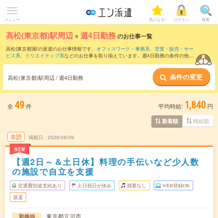
メニュー
気になる!
ログイン
検索
高松(東京都)駅周辺
×
週4日勤務
のお仕事一覧
高松(東京都)駅の派遣のお仕事情報です。
オフィスワーク・事務系
、
営業・販売・サー
ビス系
、
クリエイティブ系
などのお仕事を取り揃えています。週4日勤務の条件の他
に、
交通費別途支給あり
、
職種未経験OK
、
友だちと一緒の応募OK
などのこだわり条
件も取り揃えています。
条件の変更
高松(東京都)駅周辺 / 週4日勤務
49
1,840
全
件
平均時給:
円
時給順
新着順
未読
掲載日
2026/08/09
NEW
【週2日～＆土日休】料理の手伝いなど少人数
の施設で自立を支援
交通費別途支給あり
土日祝日が休み
残業なし
WEB登録OK
派遣
東京都立川市
勤務地