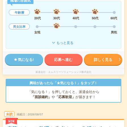
職場の雰囲気
年齢層
20代
30代
40代
50代
60代
男女比率
女性
男性
もっと見る
気になる!
応募へ進む
詳しく見る
派遣会社
エムスリーソリューションズ株式会社
興味があったら「★気になる！」をタップ！
「気になる！」を押しておくと、派遣会社から
「面談確約」
や
「応募歓迎」
が届きます！
未読
掲載日
2026/08/07
NEW