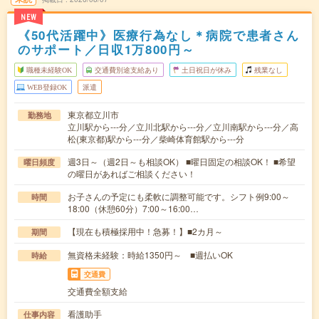
NEW
《50代活躍中》医療行為なし＊病院で患者さん
のサポート／日収1万800円～
職種未経験OK
交通費別途支給あり
土日祝日が休み
残業なし
WEB登録OK
派遣
東京都立川市
勤務地
立川駅から---分／立川北駅から---分／立川南駅から---分／高
松(東京都)駅から---分／柴崎体育館駅から---分
週3日～（週2日～も相談OK） ■曜日固定の相談OK！ ■希望
曜日頻度
の曜日があればご相談ください！
お子さんの予定にも柔軟に調整可能です。シフト例9:00～
時間
18:00（休憩60分）7:00～16:00…
【現在も積極採用中！急募！】■2カ月～
期間
無資格未経験：時給1350円～ ■週払いOK
時給
交通費
交通費全額支給
看護助手
仕事内容