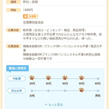
即日～長期
期間
1450円
時給
交通費
交通費別途支給
軽作業（仕分け・ピッキング・検品、商品管理）
仕事内容
介護用品を扱う大手企業でのかんたんなモクモク軽作業。杖
や手すりなどの軽い福祉用具が中心のため、体への…
職種未経験OK / ブランクOK / パソコンスキル不要 / 英語力不
応募資格
要
職種未経験OKブランクOKパソコンスキル不要※特別な資格
や経験は一切不要です
職場の雰囲気
年齢層
20代
30代
40代
50代
60代
男女比率
女性
男性
もっと見る