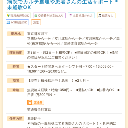
病院でカルテ整理や患者さんの生活サポート＊
未経験OK
職種未経験OK
交通費別途支給あり
土日祝日が休み
残業なし
WEB登録OK
派遣
東京都立川市
勤務地
立川駅から---分／立川北駅から---分／立川南駅から---分／高
松(東京都)駅から---分／柴崎体育館駅から---分
週3日～（週2日～も相談OK） ■曜日固定の相談OK！ ■希望
曜日頻度
の曜日があればご相談ください！
★スタート時間選べます～シフト例～7:00～16:009:00～
時間
18:0011:00～20:00など…
【現在も積極採用中！急募！】■2カ月～
期間
無資格未経験：時給1350円～ ■週払いOK ■扶養内OK ■
時給
日収1万800円以上
交通費
交通費全額支給
看護助手
仕事内容
▼病院の一般病棟にて看護師さんのサポート！＜具体的に
は…＞〇カルテをファイリングする〇チェックシート…