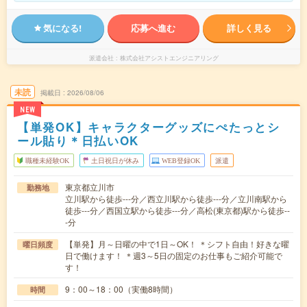
気になる!
応募へ進む
詳しく見る
派遣会社
株式会社アシストエンジニアリング
未読
掲載日
2026/08/06
NEW
【単発OK】キャラクターグッズにぺたっとシ
ール貼り＊日払いOK
職種未経験OK
土日祝日が休み
WEB登録OK
派遣
東京都立川市
勤務地
立川駅から徒歩---分／西立川駅から徒歩---分／立川南駅から
徒歩---分／西国立駅から徒歩---分／高松(東京都)駅から徒歩--
-分
【単発】月～日曜の中で1日～OK！ ＊シフト自由！好きな曜
曜日頻度
日で働けます！ ＊週3～5日の固定のお仕事もご紹介可能で
す！
9：00～18：00（実働8時間）
時間