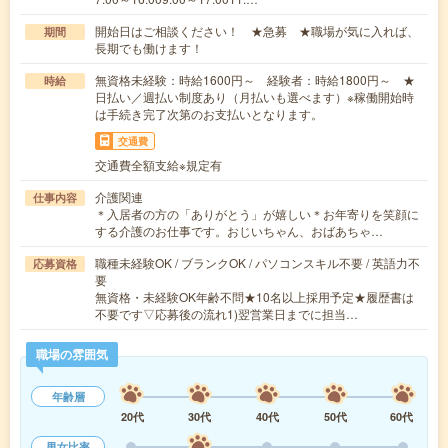
開始日はご相談ください！ ★急募 ★職場が気に入れば、
期間
長期でも働けます！
無資格未経験：時給1600円～ 経験者：時給1800円～ ★
時給
日払い／週払い制度あり（月払いも選べます）※稼働開始時
は手続き完了次第のお支払いとなります。
交通費
交通費全額支給※規定有
介護関連
仕事内容
＊入居者の方の「ありがとう」が嬉しい＊お年寄りを笑顔に
する介護のお仕事です。おじいちゃん、おばあちゃ…
職種未経験OK / ブランクOK / パソコンスキル不要 / 英語力不
応募資格
要
無資格・未経験OK年齢不問★10名以上採用予定★履歴書は
不要です▽応募後の流れ1)翌営業日までに担当…
職場の雰囲気
年齢層
20代
30代
40代
50代
60代
男女比率