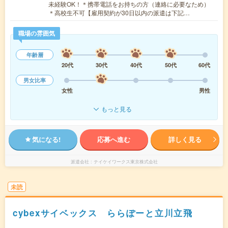
未経験OK！＊携帯電話をお持ちの方（連絡に必要なため）
＊高校生不可【雇用契約が30日以内の派遣は下記…
職場の雰囲気
年齢層
20代
30代
40代
50代
60代
男女比率
女性
男性
もっと見る
気になる!
応募へ進む
詳しく見る
派遣会社
テイケイワークス東京株式会社
未読
cybexサイベックス ららぽーと立川立飛