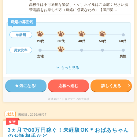
高校生は不可過度な染髪、ヒゲ、ネイルはご遠慮ください携
帯電話をお持ちの方（連絡に必要なため）【雇用契…
職場の雰囲気
年齢層
20代
30代
40代
50代
60代
男女比率
女性
男性
もっと見る
気になる!
応募へ進む
詳しく見る
派遣会社
日伸セフティ株式会社
未読
掲載日
2026/08/07
NEW
3ヵ月で80万円稼ぐ！未経験OK＊おばあちゃん
のお話相手など