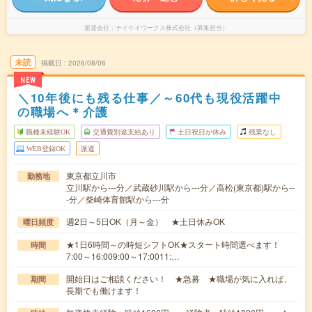
派遣会社
テイケイワークス株式会社（募集担当）
未読
掲載日
2026/08/06
NEW
＼10年後にも残る仕事／～60代も現役活躍中
の職場へ＊介護
職種未経験OK
交通費別途支給あり
土日祝日が休み
残業なし
WEB登録OK
派遣
東京都立川市
勤務地
立川駅から---分／武蔵砂川駅から---分／高松(東京都)駅から--
-分／柴崎体育館駅から---分
週2日～5日OK（月～金） ★土日休みOK
曜日頻度
★1日6時間～の時短シフトOK★スタート時間選べます！
時間
7:00～16:009:00～17:0011:…
開始日はご相談ください！ ★急募 ★職場が気に入れば、
期間
長期でも働けます！