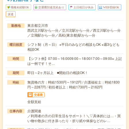
職種未経験OK
交通費別途支給あり
土日祝日が休み
WEB登録OK
派遣
東京都立川市
勤務地
西武立川駅から---分／立川北駅から---分／西立川駅から---分
／立飛駅から---分／高松(東京都)駅から---分
シフト制（月～日） ※平日のみなどの相談もOK ※週3なども
曜日頻度
相談OK
【シフト例】07:00～16:0009:00～18:0017:00～09:00※ 上記
時間
は一例です！そ…
即日～2ヶ月以上 ■開始日の相談OK！
期間
無資格の方：時給1530円～1912円 / 介護福祉士：時給1830
時給
円～2287円 / 初任者以上：時給1730円～2162円
交通費
全額支給
介護関連
仕事内容
／利用者の方の日常生活をサポート！＼▽具体的には…・買
い物や散歩に付き添ったり・折り紙や体操などのレ…