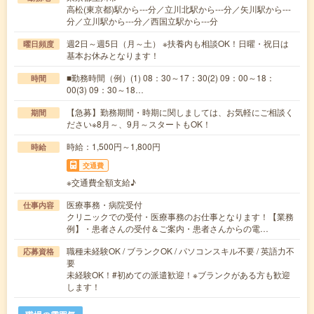
高松(東京都)駅から---分／立川北駅から---分／矢川駅から---
分／立川駅から---分／西国立駅から---分
週2日～週5日（月～土） ※扶養内も相談OK！日曜・祝日は
曜日頻度
基本お休みとなります！
■勤務時間（例）(1) 08：30～17：30(2) 09：00～18：
時間
00(3) 09：30～18…
【急募】勤務期間・時期に関しましては、お気軽にご相談く
期間
ださい※8月～、9月～スタートもOK！
時給：1,500円～1,800円
時給
交通費
※交通費全額支給♪
医療事務・病院受付
仕事内容
クリニックでの受付・医療事務のお仕事となります！【業務
例】・患者さんの受付＆ご案内・患者さんからの電…
職種未経験OK / ブランクOK / パソコンスキル不要 / 英語力不
応募資格
要
未経験OK！#初めての派遣歓迎！※ブランクがある方も歓迎
します！