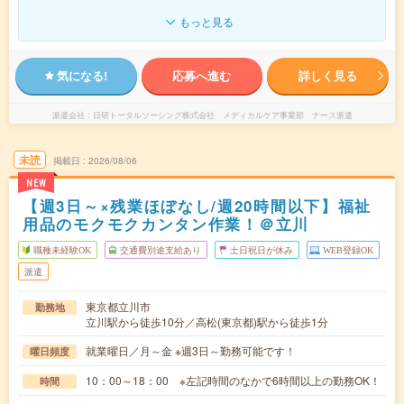
もっと見る
気になる!
応募へ進む
詳しく見る
派遣会社
日研トータルソーシング株式会社 メディカルケア事業部 ナース派遣
未読
掲載日
2026/08/06
NEW
【週3日～×残業ほぼなし/週20時間以下】福祉
用品のモクモクカンタン作業！＠立川
職種未経験OK
交通費別途支給あり
土日祝日が休み
WEB登録OK
派遣
東京都立川市
勤務地
立川駅から徒歩10分／高松(東京都)駅から徒歩1分
就業曜日／月～金 ※週3日～勤務可能です！
曜日頻度
10：00～18：00 ※左記時間のなかで6時間以上の勤務OK！
時間