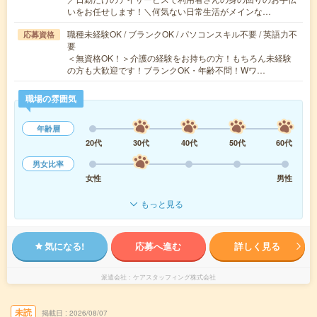
いをお任せします！＼何気ない日常生活がメインな…
職種未経験OK / ブランクOK / パソコンスキル不要 / 英語力不
応募資格
要
＜無資格OK！＞介護の経験をお持ちの方！もちろん未経験
の方も大歓迎です！ブランクOK・年齢不問！Wワ…
職場の雰囲気
年齢層
20代
30代
40代
50代
60代
男女比率
女性
男性
もっと見る
気になる!
応募へ進む
詳しく見る
派遣会社
ケアスタッフィング株式会社
未読
掲載日
2026/08/07