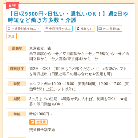
NEW
【日収9500円×日払い・週払いOK！】週2日や
時短など働き方多数＊介護
交通費別途支給あり
土日祝日が休み
残業なし
WEB登録OK
派遣
東京都立川市
勤務地
西立川駅から---分／立川南駅から---分／立飛駅から---分／西
国立駅から---分／高松(東京都)駅から---分
週2日～OK！（週1日もご相談ください！） ※希望のシフト
曜日頻度
を毎月提出（日数と曜日の組み合わせや固定も可）
≪シフト例≫10:00～15:00（実働5時間）12:00～17:00（実
時間
働5時間）上記シフト以外に…
3ヵ月までの短期 ※職場が気に入れば、長期もOK！ ★急
期間
募！即日勤務もOK！
時給1900円～
時給
交通費
交通費全額支給