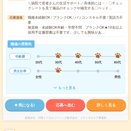
＼病院で患者さんの生活サポート／具体的には・・〇チェッ
クシートを見て備品のチェックや補充する〇ベッド…
職種未経験OK / ブランクOK / パソコンスキル不要 / 英語力不
応募資格
要
無資格・未経験OK年齢・学歴不問 ブランクOK★10名以上
採用予定履歴書は不要です。少しでも興味があ…
職場の雰囲気
年齢層
20代
30代
40代
50代
60代
男女比率
女性
男性
もっと見る
気になる!
応募へ進む
詳しく見る
派遣会社
日研トータルソーシング株式会社 メディカルケア事業部