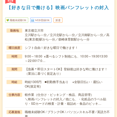
NEW
【好きな日で働ける】映画パンフレットの封入
職種未経験OK
WEB登録OK
派遣
東京都立川市
勤務地
立川駅から---分／立川北駅から---分／立川南駅から---分／高
松(東京都)駅から---分／柴崎体育館駅から---分
シフト自由！好きな曜日で働けます！
曜日頻度
9:00～18:00 ※選べるシフト制他にも、10:00～19:0013:00
時間
～22:0017:0…
【急募＊即日スタートOK】登録後は好きな時に働けます！
期間
（業法に基づく規定あり）
時給1305円 ■初勤務手当あり ※全額日払い・週払い
時給
OK(規定有)
軽作業（仕分け・ピッキング・検品、商品管理）
仕事内容
＼映画パンフレットの封入／他にも、・化粧品のラベル貼
り・SDカードの検査・計量・箱詰め・食品のピッキ…
職種未経験OK / ブランクOK / パソコンスキル不要 / 英語力不
応募資格
要