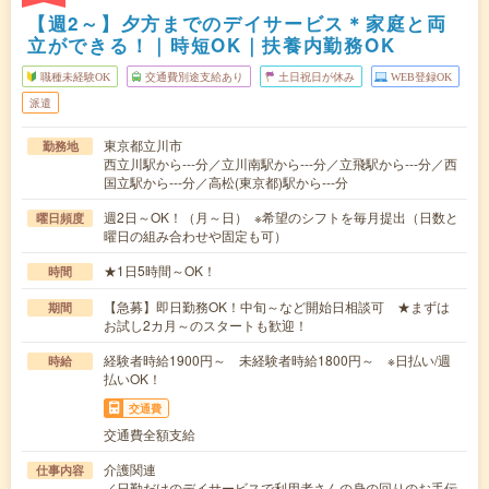
【週2～】夕方までのデイサービス＊家庭と両
立ができる！｜時短OK｜扶養内勤務OK
職種未経験OK
交通費別途支給あり
土日祝日が休み
WEB登録OK
派遣
東京都立川市
勤務地
西立川駅から---分／立川南駅から---分／立飛駅から---分／西
国立駅から---分／高松(東京都)駅から---分
週2日～OK！（月～日） ※希望のシフトを毎月提出（日数と
曜日頻度
曜日の組み合わせや固定も可）
★1日5時間～OK！
時間
【急募】即日勤務OK！中旬～など開始日相談可 ★まずは
期間
お試し2カ月～のスタートも歓迎！
経験者時給1900円～ 未経験者時給1800円～ ※日払い/週
時給
払いOK！
交通費
交通費全額支給
介護関連
仕事内容
／日勤だけのデイサービスで利用者さんの身の回りのお手伝