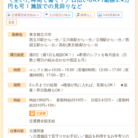
円も可！施設での見回りなど
交通費別途支給あり
土日祝日が休み
残業なし
WEB登録OK
派遣
東京都立川市
勤務地
西立川駅から---分／立川南駅から---分／立飛駅から---分／西
国立駅から---分／高松(東京都)駅から---分
週2日（週1日も相談OK！） ※希望のシフトを毎月提出（日
曜日頻度
数と曜日の組み合わせや固定も可）
≪シフト例≫10:00～15:00（実働5時間）12:00～17:00（実
時間
働5時間）17:00～翌1…
3ヵ月までの短期 ※職場が気に入れば、長期もOK！ ★急
期間
募！即日勤務もOK！
時給1900円～ 夜勤時給2310円～ 日収3.4万円～（夜勤時
時給
給2310円×15h）
交通費
交通費全額支給
介護関連
仕事内容
＼介護施設で見守りやお手伝い／施設を利用するお年寄りの