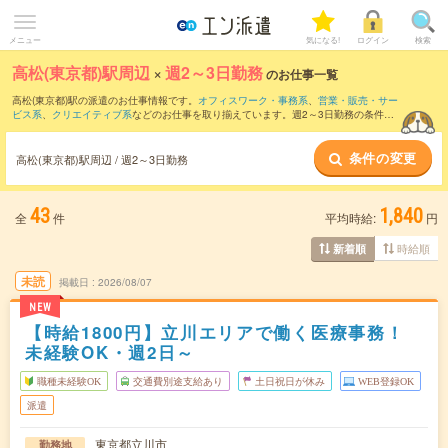
メニュー
気になる!
ログイン
検索
高松(東京都)駅周辺
×
週2～3日勤務
のお仕事一覧
高松(東京都)駅の派遣のお仕事情報です。
オフィスワーク・事務系
、
営業・販売・サー
ビス系
、
クリエイティブ系
などのお仕事を取り揃えています。週2～3日勤務の条件の
他に、
交通費別途支給あり
、
職種未経験OK
、
友だちと一緒の応募OK
などのこだわり
条件も取り揃えています。
条件の変更
高松(東京都)駅周辺 / 週2～3日勤務
43
1,840
全
件
平均時給:
円
時給順
新着順
未読
掲載日
2026/08/07
NEW
【時給1800円】立川エリアで働く医療事務！
未経験OK・週2日～
職種未経験OK
交通費別途支給あり
土日祝日が休み
WEB登録OK
派遣
東京都立川市
勤務地