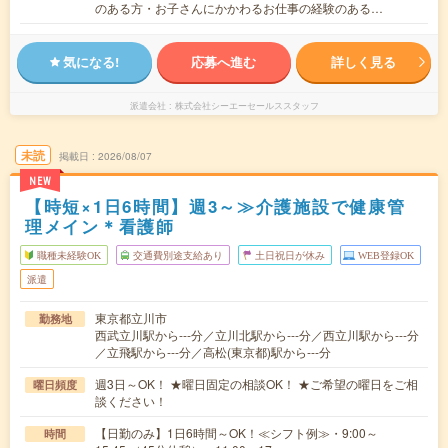
のある方・お子さんにかかわるお仕事の経験のある…
気になる!
応募へ進む
詳しく見る
派遣会社
株式会社シーエーセールススタッフ
未読
掲載日
2026/08/07
NEW
【時短×1日6時間】週3～≫介護施設で健康管
理メイン＊看護師
職種未経験OK
交通費別途支給あり
土日祝日が休み
WEB登録OK
派遣
東京都立川市
勤務地
西武立川駅から---分／立川北駅から---分／西立川駅から---分
／立飛駅から---分／高松(東京都)駅から---分
週3日～OK！ ★曜日固定の相談OK！ ★ご希望の曜日をご相
曜日頻度
談ください！
【日勤のみ】1日6時間～OK！≪シフト例≫・9:00～
時間