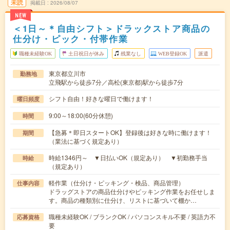
未読
掲載日
2026/08/07
NEW
＜1日～＊自由シフト＞ドラックストア商品の
仕分け・ピック・付帯作業
職種未経験OK
土日祝日が休み
残業なし
WEB登録OK
派遣
東京都立川市
勤務地
立飛駅から徒歩7分／高松(東京都)駅から徒歩7分
シフト自由！好きな曜日で働けます！
曜日頻度
9:00～18:00(60分休憩)
時間
【急募＊即日スタートOK】登録後は好きな時に働けます！
期間
（業法に基づく規定あり）
時給1346円～ ▼日払いOK（規定あり） ▼初勤務手当
時給
（規定あり）
軽作業（仕分け・ピッキング・検品、商品管理）
仕事内容
ドラッグストアの商品仕分けやピッキング作業をお任せしま
す。商品の種類別に仕分け、リストに基づいて棚か…
職種未経験OK / ブランクOK / パソコンスキル不要 / 英語力不
応募資格
要