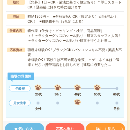
【急募】1日～OK（業法に基づく規定あり）＊即日スタート
期間
OK！登録後は好きな時に働けます！
時給1306円～ ■全額日払いOK（規定あり）※現金払いも
時給
OK！ ■初勤務手当（※規定による）
軽作業（仕分け・ピッキング・検品、商品管理）
仕事内容
＜キャラクターグッズのシール貼り・組立スタッフ＞人気キ
ャラクターグッズのシール貼りや組立を行うお仕事…
職種未経験OK / ブランクOK / パソコンスキル不要 / 英語力不
応募資格
要
未経験OK！高校生は不可過度な染髪、ヒゲ、ネイルはご遠
慮ください携帯電話をお持ちの方（連絡に必要なた…
職場の雰囲気
年齢層
20代
30代
40代
50代
60代
男女比率
女性
男性
気になる!
応募へ進む
詳しく見る