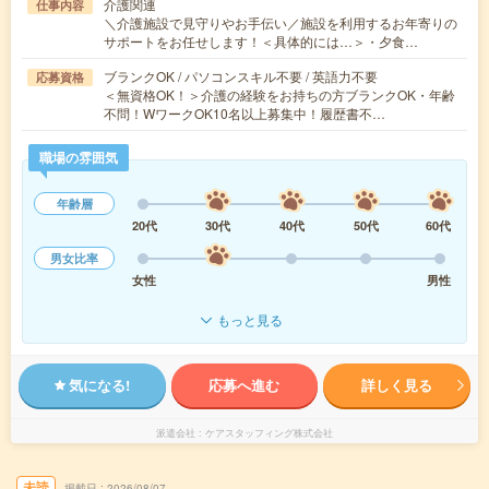
介護関連
仕事内容
＼介護施設で見守りやお手伝い／施設を利用するお年寄りの
サポートをお任せします！＜具体的には…＞・夕食…
ブランクOK / パソコンスキル不要 / 英語力不要
応募資格
＜無資格OK！＞介護の経験をお持ちの方ブランクOK・年齢
不問！WワークOK10名以上募集中！履歴書不…
職場の雰囲気
年齢層
20代
30代
40代
50代
60代
男女比率
女性
男性
もっと見る
気になる!
応募へ進む
詳しく見る
派遣会社
ケアスタッフィング株式会社
未読
掲載日
2026/08/07