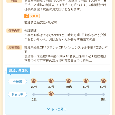
無資格未経験：時給1600円～ 経験者：時給1800円～ ★
時給
日払い／週払い制度あり（月払いも選べます）※稼働開始時
は手続き完了次第のお支払いとなります。
交通費
交通費全額支給※規定有
介護関連
仕事内容
＊在宅勤務はできないけれど、時短も週2日勤務も叶う介護
＊おじいちゃん、おばあちゃんが暮らす施設での生…
職種未経験OK / ブランクOK / パソコンスキル不要 / 英語力不
応募資格
要
無資格・未経験OK年齢不問★10名以上採用予定★履歴書は
不要です▽応募後の流れ1)翌営業日までに担当…
職場の雰囲気
年齢層
20代
30代
40代
50代
60代
男女比率
女性
男性
もっと見る