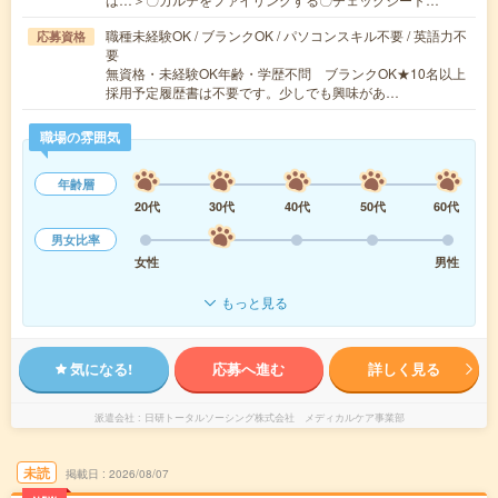
職種未経験OK / ブランクOK / パソコンスキル不要 / 英語力不
応募資格
要
無資格・未経験OK年齢・学歴不問 ブランクOK★10名以上
採用予定履歴書は不要です。少しでも興味があ…
職場の雰囲気
年齢層
20代
30代
40代
50代
60代
男女比率
女性
男性
もっと見る
気になる!
応募へ進む
詳しく見る
派遣会社
日研トータルソーシング株式会社 メディカルケア事業部
未読
掲載日
2026/08/07