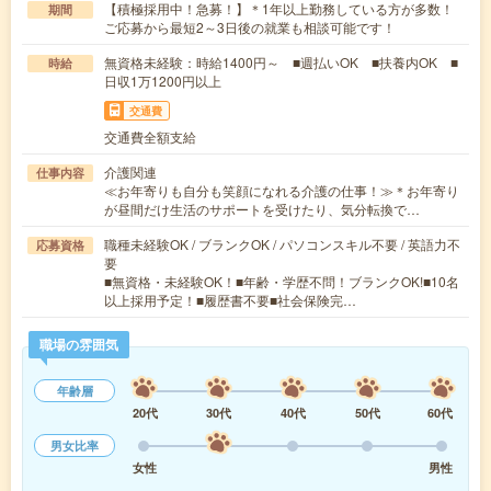
【積極採用中！急募！】＊1年以上勤務している方が多数！
期間
ご応募から最短2～3日後の就業も相談可能です！
無資格未経験：時給1400円～ ■週払いOK ■扶養内OK ■
時給
日収1万1200円以上
交通費
交通費全額支給
介護関連
仕事内容
≪お年寄りも自分も笑顔になれる介護の仕事！≫＊お年寄り
が昼間だけ生活のサポートを受けたり、気分転換で…
職種未経験OK / ブランクOK / パソコンスキル不要 / 英語力不
応募資格
要
■無資格・未経験OK！■年齢・学歴不問！ブランクOK!■10名
以上採用予定！■履歴書不要■社会保険完…
職場の雰囲気
年齢層
20代
30代
40代
50代
60代
男女比率
女性
男性