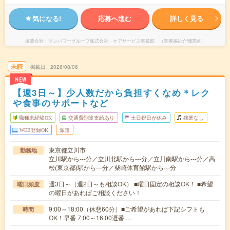
気になる!
応募へ進む
詳しく見る
派遣会社
マンパワーグループ株式会社 ケアサービス事業部 （医療福祉介護関連）
未読
掲載日
2026/08/06
NEW
【週3日～】少人数だから負担すくなめ＊レク
や食事のサポートなど
職種未経験OK
交通費別途支給あり
土日祝日が休み
残業なし
WEB登録OK
派遣
東京都立川市
勤務地
立川駅から---分／立川北駅から---分／立川南駅から---分／高
松(東京都)駅から---分／柴崎体育館駅から---分
週3日～（週2日～も相談OK） ■曜日固定の相談OK！ ■希望
曜日頻度
の曜日があればご相談ください！
9:00～18:00（休憩60分）■ご希望があれば下記シフトも
時間
OK！早番 7:00～16:00遅番 …