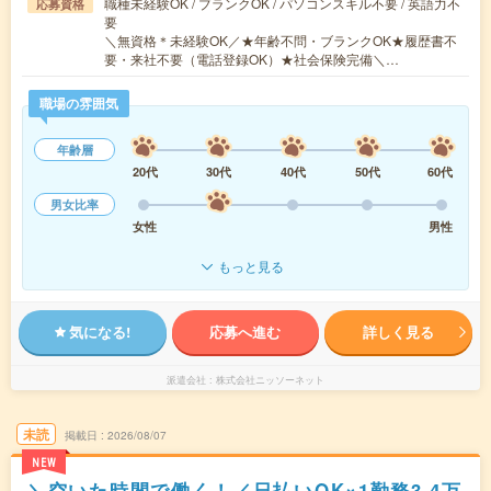
職種未経験OK / ブランクOK / パソコンスキル不要 / 英語力不
応募資格
要
＼無資格＊未経験OK／★年齢不問・ブランクOK★履歴書不
要・来社不要（電話登録OK）★社会保険完備＼…
職場の雰囲気
年齢層
20代
30代
40代
50代
60代
男女比率
女性
男性
もっと見る
気になる!
応募へ進む
詳しく見る
派遣会社
株式会社ニッソーネット
未読
掲載日
2026/08/07
NEW
＼空いた時間で働く！／日払いOK×1勤務3.4万