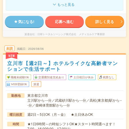
もっと見る
気になる!
応募へ進む
詳しく見る
派遣会社
日研トータルソーシング株式会社 メディカルケア事業部
未読
掲載日
2026/08/06
NEW
立川市【週2日～】ホテルライクな高齢者マン
ションで生活サポート
職種未経験OK
交通費別途支給あり
土日祝日が休み
残業なし
WEB登録OK
派遣
東京都立川市
勤務地
立川駅から---分／武蔵砂川駅から---分／高松(東京都)駅から--
-分／柴崎体育館駅から---分
週2日～5日OK（月～金） ★土日休みOK
曜日頻度
★1日6時間～の時短シフトOK★スタート時間選べます！
時間
7:00～16:009:00～17:0011:…