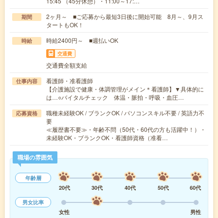
15:45 （45分休憩）・11:00～17:…
2ヶ月～ ■ご応募から最短3日後に開始可能 8月～、9月ス
期間
タートもOK！
時給2400円～ ■週払いOK
時給
交通費
交通費全額支給
看護師・准看護師
仕事内容
【介護施設で健康・体調管理がメイン＊看護師】▼具体的に
は…○バイタルチェック 体温・脈拍・呼吸・血圧…
職種未経験OK / ブランクOK / パソコンスキル不要 / 英語力不
応募資格
要
≪履歴書不要≫・年齢不問（50代・60代の方も活躍中！）・
未経験OK・ブランクOK・看護師資格（准看…
職場の雰囲気
年齢層
20代
30代
40代
50代
60代
男女比率
女性
男性