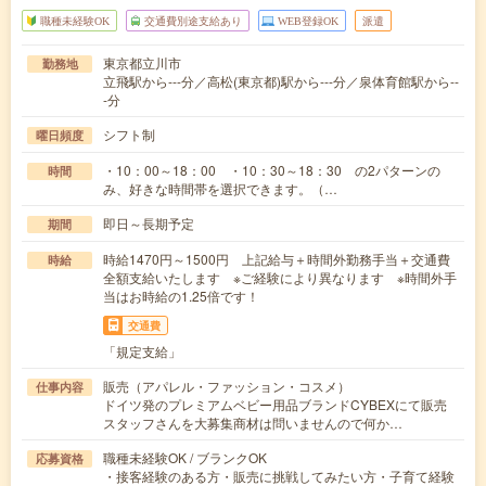
職種未経験OK
交通費別途支給あり
WEB登録OK
派遣
東京都立川市
勤務地
立飛駅から---分／高松(東京都)駅から---分／泉体育館駅から--
-分
シフト制
曜日頻度
・10：00～18：00 ・10：30～18：30 の2パターンの
時間
み、好きな時間帯を選択できます。（…
即日～長期予定
期間
時給1470円～1500円 上記給与＋時間外勤務手当＋交通費
時給
全額支給いたします ※ご経験により異なります ※時間外手
当はお時給の1.25倍です！
交通費
「規定支給」
販売（アパレル・ファッション・コスメ）
仕事内容
ドイツ発のプレミアムベビー用品ブランドCYBEXにて販売
スタッフさんを大募集商材は問いませんので何か…
職種未経験OK / ブランクOK
応募資格
・接客経験のある方・販売に挑戦してみたい方・子育て経験