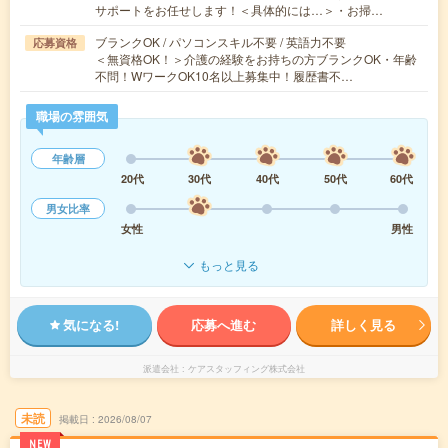
サポートをお任せします！＜具体的には…＞・お掃…
ブランクOK / パソコンスキル不要 / 英語力不要
応募資格
＜無資格OK！＞介護の経験をお持ちの方ブランクOK・年齢
不問！WワークOK10名以上募集中！履歴書不…
職場の雰囲気
年齢層
20代
30代
40代
50代
60代
男女比率
女性
男性
もっと見る
気になる!
応募へ進む
詳しく見る
派遣会社
ケアスタッフィング株式会社
未読
掲載日
2026/08/07
NEW