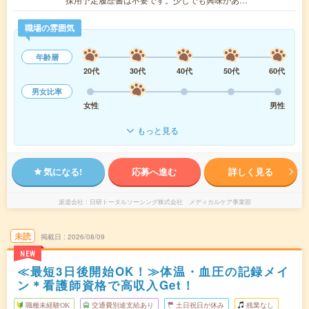
職場の雰囲気
年齢層
20代
30代
40代
50代
60代
男女比率
女性
男性
もっと見る
気になる!
応募へ進む
詳しく見る
派遣会社
日研トータルソーシング株式会社 メディカルケア事業部
未読
掲載日
2026/08/09
NEW
≪最短3日後開始OK！≫体温・血圧の記録メイ
ン＊看護師資格で高収入Get！
職種未経験OK
交通費別途支給あり
土日祝日が休み
残業なし