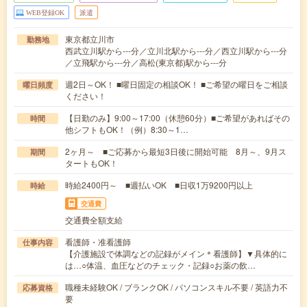
WEB登録OK
派遣
東京都立川市
勤務地
西武立川駅から---分／立川北駅から---分／西立川駅から---分
／立飛駅から---分／高松(東京都)駅から---分
週2日～OK！ ■曜日固定の相談OK！ ■ご希望の曜日をご相談
曜日頻度
ください！
【日勤のみ】9:00～17:00（休憩60分）■ご希望があればその
時間
他シフトもOK！（例）8:30～1…
2ヶ月～ ■ご応募から最短3日後に開始可能 8月～、9月ス
期間
タートもOK！
時給2400円～ ■週払いOK ■日収1万9200円以上
時給
交通費
交通費全額支給
看護師・准看護師
仕事内容
【介護施設で体調などの記録がメイン＊看護師】▼具体的に
は…○体温、血圧などのチェック・記録○お薬の飲…
職種未経験OK / ブランクOK / パソコンスキル不要 / 英語力不
応募資格
要