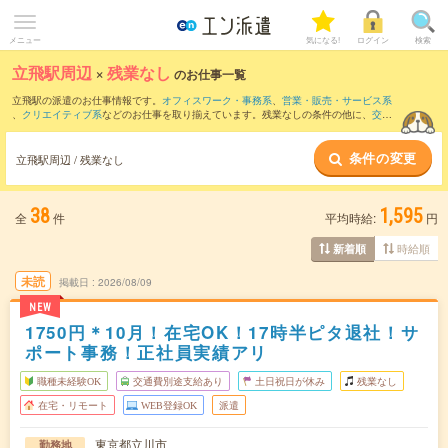
メニュー
気になる!
ログイン
検索
立飛駅周辺
×
残業なし
のお仕事一覧
立飛駅の派遣のお仕事情報です。
オフィスワーク・事務系
、
営業・販売・サービス系
、
クリエイティブ系
などのお仕事を取り揃えています。残業なしの条件の他に、
交通
費別途支給あり
、
職種未経験OK
、
友だちと一緒の応募OK
などのこだわり条件も取り
揃えています。
条件の変更
立飛駅周辺 / 残業なし
38
1,595
全
件
平均時給:
円
時給順
新着順
未読
掲載日
2026/08/09
NEW
1750円＊10月！在宅OK！17時半ピタ退社！サ
ポート事務！正社員実績アリ
職種未経験OK
交通費別途支給あり
土日祝日が休み
残業なし
在宅・リモート
WEB登録OK
派遣
東京都立川市
勤務地