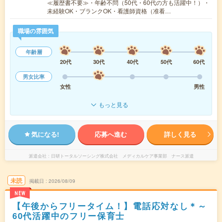
≪履歴書不要≫・年齢不問（50代・60代の方も活躍中！）・
未経験OK・ブランクOK・看護師資格（准看…
職場の雰囲気
年齢層
20代
30代
40代
50代
60代
男女比率
女性
男性
もっと見る
気になる!
応募へ進む
詳しく見る
派遣会社
日研トータルソーシング株式会社 メディカルケア事業部 ナース派遣
未読
掲載日
2026/08/09
NEW
【午後からフリータイム！】電話応対なし＊～
60代活躍中のフリー保育士