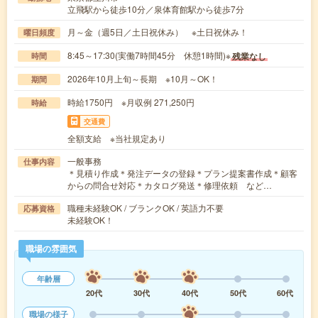
立飛駅から徒歩10分／泉体育館駅から徒歩7分
月～金（週5日／土日祝休み） ※土日祝休み！
曜日頻度
8:45～17:30(実働7時間45分 休憩1時間)※
残業なし
時間
2026年10月上旬～長期 ※10月～OK！
期間
時給1750円 ※月収例 271,250円
時給
交通費
全額支給 ※当社規定あり
一般事務
仕事内容
＊見積り作成＊発注データの登録＊プラン提案書作成＊顧客
からの問合せ対応＊カタログ発送＊修理依頼 など…
職種未経験OK / ブランクOK / 英語力不要
応募資格
未経験OK！
職場の雰囲気
年齢層
20代
30代
40代
50代
60代
職場の様子