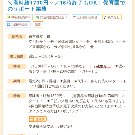
＼高時給1700円～／16時終了もOK！保育園で
のサポート業務
職種未経験OK
交通費別途支給あり
土日祝日が休み
残業なし
WEB登録OK
派遣
東京都立川市
勤務地
立川駅から---分／泉体育館駅から---分／玉川上水駅から---分
／立飛駅から---分／砂川七番駅から---分
週2日～OK（月～金）
曜日頻度
〈1日3時間～OK！＊10～13時など！〉※
！▼選べ
残業なし
時間
るシフト例（7時～20時の間）・7時～1…
最短2ヶ月～長期 ★急募 ★8月～、さらに先のスタートも
期間
OK！開始日ご相談ください。
経験者：時給1800円～ （有資格未経験は時給1700円～ス
時給
タート！）★日払い／週払い制度あり（月払いも選べます）
※稼働開始時は手続き完了次第のお支払いとなります★フル
タイムできる方は100円アップ！
交通費
交通費全額支給 ※規定あり