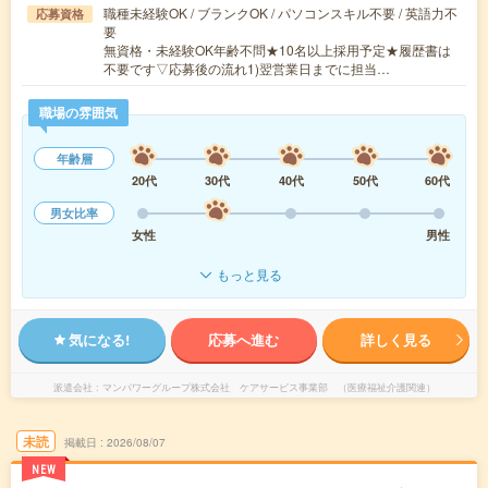
職種未経験OK / ブランクOK / パソコンスキル不要 / 英語力不
応募資格
要
無資格・未経験OK年齢不問★10名以上採用予定★履歴書は
不要です▽応募後の流れ1)翌営業日までに担当…
職場の雰囲気
年齢層
20代
30代
40代
50代
60代
男女比率
女性
男性
もっと見る
気になる!
応募へ進む
詳しく見る
派遣会社
マンパワーグループ株式会社 ケアサービス事業部 （医療福祉介護関連）
未読
掲載日
2026/08/07
NEW