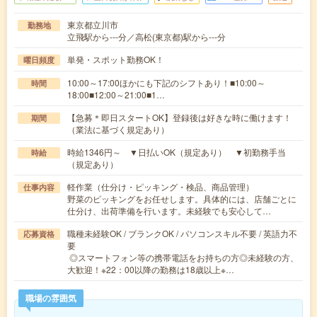
東京都立川市
勤務地
立飛駅から---分／高松(東京都)駅から---分
単発・スポット勤務OK！
曜日頻度
10:00～17:00ほかにも下記のシフトあり！■10:00～
時間
18:00■12:00～21:00■1…
【急募＊即日スタートOK】登録後は好きな時に働けます！
期間
（業法に基づく規定あり）
時給1346円～ ▼日払いOK（規定あり） ▼初勤務手当
時給
（規定あり）
軽作業（仕分け・ピッキング・検品、商品管理）
仕事内容
野菜のピッキングをお任せします。具体的には、店舗ごとに
仕分け、出荷準備を行います。未経験でも安心して…
職種未経験OK / ブランクOK / パソコンスキル不要 / 英語力不
応募資格
要
◎スマートフォン等の携帯電話をお持ちの方◎未経験の方、
大歓迎！※22：00以降の勤務は18歳以上※…
職場の雰囲気