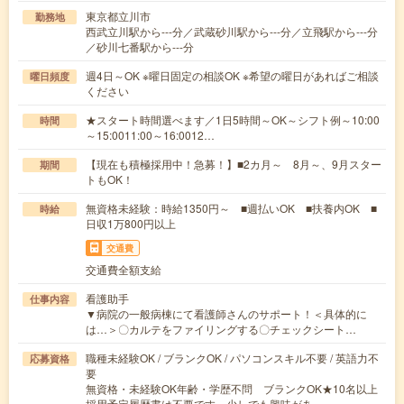
東京都立川市
勤務地
西武立川駅から---分／武蔵砂川駅から---分／立飛駅から---分
／砂川七番駅から---分
週4日～OK ※曜日固定の相談OK ※希望の曜日があればご相談
曜日頻度
ください
★スタート時間選べます／1日5時間～OK～シフト例～10:00
時間
～15:0011:00～16:0012…
【現在も積極採用中！急募！】■2カ月～ 8月～、9月スター
期間
トもOK！
無資格未経験：時給1350円～ ■週払いOK ■扶養内OK ■
時給
日収1万800円以上
交通費
交通費全額支給
看護助手
仕事内容
▼病院の一般病棟にて看護師さんのサポート！＜具体的に
は…＞〇カルテをファイリングする〇チェックシート…
職種未経験OK / ブランクOK / パソコンスキル不要 / 英語力不
応募資格
要
無資格・未経験OK年齢・学歴不問 ブランクOK★10名以上
採用予定履歴書は不要です。少しでも興味があ…