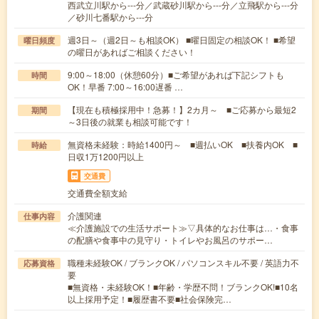
西武立川駅から---分／武蔵砂川駅から---分／立飛駅から---分
／砂川七番駅から---分
週3日～（週2日～も相談OK） ■曜日固定の相談OK！ ■希望
曜日頻度
の曜日があればご相談ください！
9:00～18:00（休憩60分）■ご希望があれば下記シフトも
時間
OK！早番 7:00～16:00遅番 …
【現在も積極採用中！急募！】2カ月～ ■ご応募から最短2
期間
～3日後の就業も相談可能です！
無資格未経験：時給1400円～ ■週払いOK ■扶養内OK ■
時給
日収1万1200円以上
交通費
交通費全額支給
介護関連
仕事内容
≪介護施設での生活サポート≫▽具体的なお仕事は…・食事
の配膳や食事中の見守り・トイレやお風呂のサポー…
職種未経験OK / ブランクOK / パソコンスキル不要 / 英語力不
応募資格
要
■無資格・未経験OK！■年齢・学歴不問！ブランクOK!■10名
以上採用予定！■履歴書不要■社会保険完…