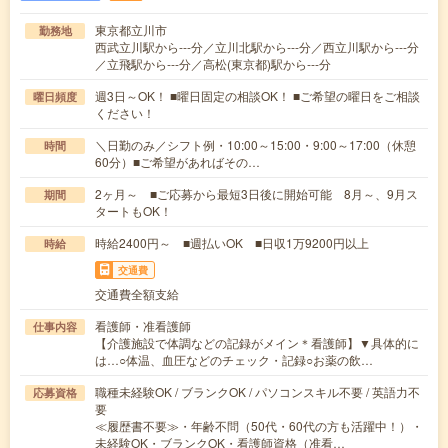
東京都立川市
勤務地
西武立川駅から---分／立川北駅から---分／西立川駅から---分
／立飛駅から---分／高松(東京都)駅から---分
週3日～OK！ ■曜日固定の相談OK！ ■ご希望の曜日をご相談
曜日頻度
ください！
＼日勤のみ／シフト例・10:00～15:00・9:00～17:00（休憩
時間
60分）■ご希望があればその…
2ヶ月～ ■ご応募から最短3日後に開始可能 8月～、9月ス
期間
タートもOK！
時給2400円～ ■週払いOK ■日収1万9200円以上
時給
交通費
交通費全額支給
看護師・准看護師
仕事内容
【介護施設で体調などの記録がメイン＊看護師】▼具体的に
は…○体温、血圧などのチェック・記録○お薬の飲…
職種未経験OK / ブランクOK / パソコンスキル不要 / 英語力不
応募資格
要
≪履歴書不要≫・年齢不問（50代・60代の方も活躍中！）・
未経験OK・ブランクOK・看護師資格（准看…