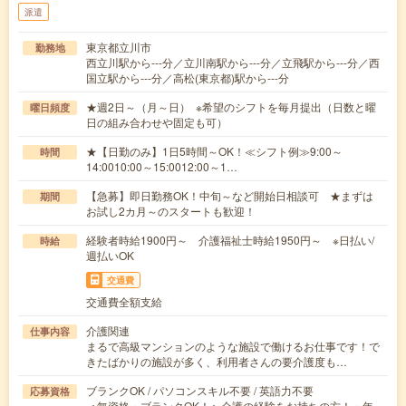
派遣
東京都立川市
勤務地
西立川駅から---分／立川南駅から---分／立飛駅から---分／西
国立駅から---分／高松(東京都)駅から---分
★週2日～（月～日） ※希望のシフトを毎月提出（日数と曜
曜日頻度
日の組み合わせや固定も可）
★【日勤のみ】1日5時間～OK！≪シフト例≫9:00～
時間
14:0010:00～15:0012:00～1…
【急募】即日勤務OK！中旬～など開始日相談可 ★まずは
期間
お試し2カ月～のスタートも歓迎！
経験者時給1900円～ 介護福祉士時給1950円～ ※日払い/
時給
週払いOK
交通費
交通費全額支給
介護関連
仕事内容
まるで高級マンションのような施設で働けるお仕事です！で
きたばかりの施設が多く、利用者さんの要介護度も…
ブランクOK / パソコンスキル不要 / 英語力不要
応募資格
＜無資格・ブランクOK！＞介護の経験をお持ちの方！・年