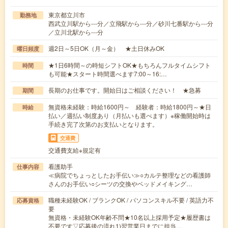
東京都立川市
勤務地
西武立川駅から---分／立飛駅から---分／砂川七番駅から---分
／立川北駅から---分
週2日～5日OK（月～金） ★土日休みOK
曜日頻度
★1日6時間～の時短シフトOK★もちろんフルタイムシフト
時間
も可能★スタート時間選べます7:00～16:…
長期のお仕事です。開始日はご相談ください！ ★急募
期間
無資格未経験：時給1600円～ 経験者：時給1800円～★日
時給
払い／週払い制度あり（月払いも選べます）※稼働開始時は
手続き完了次第のお支払いとなります。
交通費
交通費支給※規定有
看護助手
仕事内容
≪病院でちょっとしたお手伝い≫○カルテ整理などの看護師
さんのお手伝い○シーツの交換やベッドメイキング…
職種未経験OK / ブランクOK / パソコンスキル不要 / 英語力不
応募資格
要
無資格・未経験OK年齢不問★10名以上採用予定★履歴書は
不要です▽応募後の流れ1)翌営業日までに担当…