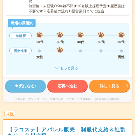
要
無資格・未経験OK年齢不問★10名以上採用予定★履歴書は
不要です▽応募後の流れ1)翌営業日までに担当…
職場の雰囲気
年齢層
20代
30代
40代
50代
60代
男女比率
女性
男性
もっと見る
気になる!
応募へ進む
詳しく見る
派遣会社
マンパワーグループ株式会社 ケアサービス事業部 （医療福祉介護関連）
未読
【ラコステ】アパレル販売 制服代支給＆社割