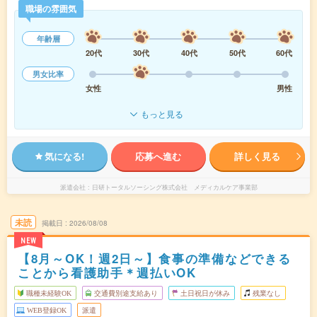
職場の雰囲気
年齢層
20代
30代
40代
50代
60代
男女比率
女性
男性
もっと見る
気になる!
応募へ進む
詳しく見る
派遣会社
日研トータルソーシング株式会社 メディカルケア事業部
未読
掲載日
2026/08/08
NEW
【8月～OK！週2日～】食事の準備などできる
ことから看護助手＊週払いOK
職種未経験OK
交通費別途支給あり
土日祝日が休み
残業なし
WEB登録OK
派遣