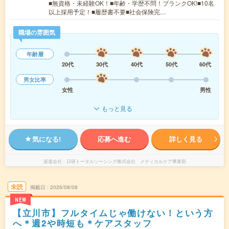
■無資格・未経験OK！■年齢・学歴不問！ブランクOK!■10名
以上採用予定！■履歴書不要■社会保険完…
職場の雰囲気
年齢層
20代
30代
40代
50代
60代
男女比率
女性
男性
もっと見る
気になる!
応募へ進む
詳しく見る
派遣会社
日研トータルソーシング株式会社 メディカルケア事業部
未読
掲載日
2026/08/08
NEW
【立川市】フルタイムじゃ働けない！という方
へ＊週2や時短も＊ケアスタッフ