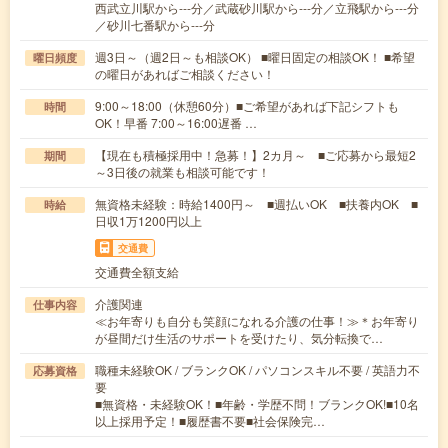
西武立川駅から---分／武蔵砂川駅から---分／立飛駅から---分
／砂川七番駅から---分
週3日～（週2日～も相談OK） ■曜日固定の相談OK！ ■希望
曜日頻度
の曜日があればご相談ください！
9:00～18:00（休憩60分）■ご希望があれば下記シフトも
時間
OK！早番 7:00～16:00遅番 …
【現在も積極採用中！急募！】2カ月～ ■ご応募から最短2
期間
～3日後の就業も相談可能です！
無資格未経験：時給1400円～ ■週払いOK ■扶養内OK ■
時給
日収1万1200円以上
交通費
交通費全額支給
介護関連
仕事内容
≪お年寄りも自分も笑顔になれる介護の仕事！≫＊お年寄り
が昼間だけ生活のサポートを受けたり、気分転換で…
職種未経験OK / ブランクOK / パソコンスキル不要 / 英語力不
応募資格
要
■無資格・未経験OK！■年齢・学歴不問！ブランクOK!■10名
以上採用予定！■履歴書不要■社会保険完…