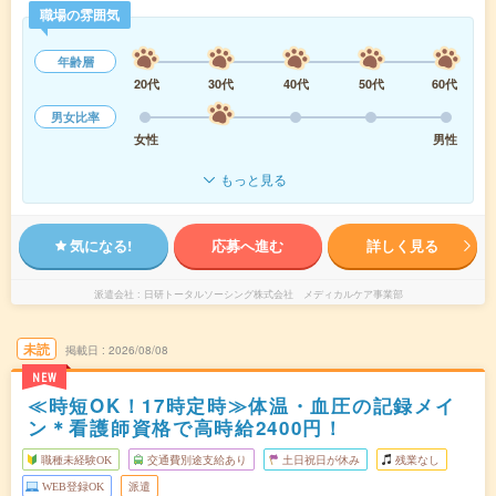
職場の雰囲気
年齢層
20代
30代
40代
50代
60代
男女比率
女性
男性
もっと見る
気になる!
応募へ進む
詳しく見る
派遣会社
日研トータルソーシング株式会社 メディカルケア事業部
未読
掲載日
2026/08/08
NEW
≪時短OK！17時定時≫体温・血圧の記録メイ
ン＊看護師資格で高時給2400円！
職種未経験OK
交通費別途支給あり
土日祝日が休み
残業なし
WEB登録OK
派遣