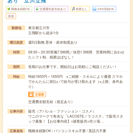
あり 立川立飛
職種未経験OK
交通費別途支給あり
残業なし
WEB登録OK
派遣
東京都立川市
勤務地
立飛駅から徒歩1分
週5日勤務,育休・産休制度あり
曜日頻度
09:30～20:30実働7.5時間／休憩1.5時間 営業時間に合わせ
時間
たシフト制、残業ほぼなし！
長期のお仕事です。開始日はお気軽にご相談ください！
期間
時給1600円～1650円 ※ご経験・スキルにより優遇 スマホ
時給
でかんたんに前払いで給与が受け取れます（※上限、条件あ
り）
交通費
交通費全額支給（規定あり）
販売（アパレル・ファッション・コスメ）
仕事内容
ワニのマークで有名な「LACOSTE／ラコステ」で販売スタ
ッフ募集！【お仕事内容】○接客販売○売り場…
職種未経験OK / パソコンスキル不要 / 英語力不要
応募資格