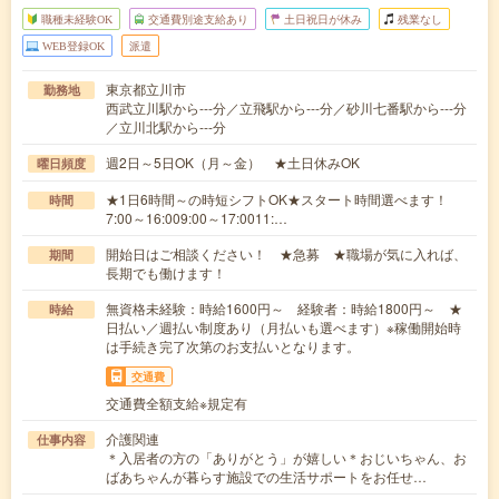
職種未経験OK
交通費別途支給あり
土日祝日が休み
残業なし
WEB登録OK
派遣
東京都立川市
勤務地
西武立川駅から---分／立飛駅から---分／砂川七番駅から---分
／立川北駅から---分
週2日～5日OK（月～金） ★土日休みOK
曜日頻度
★1日6時間～の時短シフトOK★スタート時間選べます！
時間
7:00～16:009:00～17:0011:…
開始日はご相談ください！ ★急募 ★職場が気に入れば、
期間
長期でも働けます！
無資格未経験：時給1600円～ 経験者：時給1800円～ ★
時給
日払い／週払い制度あり（月払いも選べます）※稼働開始時
は手続き完了次第のお支払いとなります。
交通費
交通費全額支給※規定有
介護関連
仕事内容
＊入居者の方の「ありがとう」が嬉しい＊おじいちゃん、お
ばあちゃんが暮らす施設での生活サポートをお任せ…