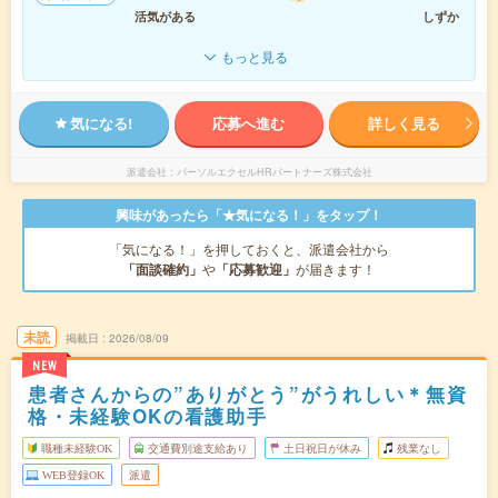
活気がある
しずか
もっと見る
気になる!
応募へ進む
詳しく見る
派遣会社
パーソルエクセルHRパートナーズ株式会社
興味があったら「★気になる！」をタップ！
「気になる！」を押しておくと、派遣会社から
「面談確約」
や
「応募歓迎」
が届きます！
未読
掲載日
2026/08/09
NEW
患者さんからの”ありがとう”がうれしい＊無資
格・未経験OKの看護助手
職種未経験OK
交通費別途支給あり
土日祝日が休み
残業なし
WEB登録OK
派遣