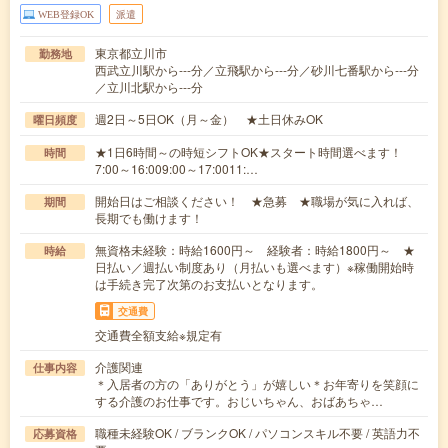
WEB登録OK
派遣
東京都立川市
勤務地
西武立川駅から---分／立飛駅から---分／砂川七番駅から---分
／立川北駅から---分
週2日～5日OK（月～金） ★土日休みOK
曜日頻度
★1日6時間～の時短シフトOK★スタート時間選べます！
時間
7:00～16:009:00～17:0011:…
開始日はご相談ください！ ★急募 ★職場が気に入れば、
期間
長期でも働けます！
無資格未経験：時給1600円～ 経験者：時給1800円～ ★
時給
日払い／週払い制度あり（月払いも選べます）※稼働開始時
は手続き完了次第のお支払いとなります。
交通費
交通費全額支給※規定有
介護関連
仕事内容
＊入居者の方の「ありがとう」が嬉しい＊お年寄りを笑顔に
する介護のお仕事です。おじいちゃん、おばあちゃ…
職種未経験OK / ブランクOK / パソコンスキル不要 / 英語力不
応募資格