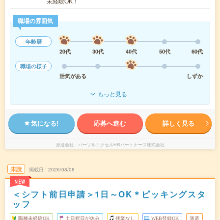
未経験OK！
職場の雰囲気
年齢層
20代
30代
40代
50代
60代
職場の様子
活気がある
しずか
もっと見る
気になる!
応募へ進む
詳しく見る
派遣会社
パーソルエクセルHRパートナーズ株式会社
未読
掲載日
2026/08/08
NEW
＜シフト前日申請＞1日～OK＊ピッキングスタ
ッフ
職種未経験OK
土日祝日が休み
残業なし
WEB登録OK
派遣