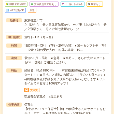
職種未経験OK
交通費別途支給あり
土日祝日が休み
残業なし
WEB登録OK
派遣
東京都立川市
勤務地
立川駅から---分／泉体育館駅から---分／玉川上水駅から---分
／立飛駅から---分／砂川七番駅から---分
週2日～OK（月～金）
曜日頻度
1日3時間～OK！（7時～20時の間）▼選べるシフト例・7時
時間
～12時：朝の受け入れ～お昼の準備・10…
最短2ヶ月～長期 ★急募 ★当月～、さらに先のスタート
期間
もOK！開始日ご相談ください。
経験者：時給1800円～ （有資格未経験は時給1700円～ス
時給
タート！）★日払い／週払い制度あり（月払いも選べます）
※稼働開始時は手続き完了次第のお支払いとなります★フル
タイムできる方は100円アップ！
交通費
交通費全額支給 ※規定あり
保育士
仕事内容
【時短OK!フリー保育士】担任の保育士さんのサポートをお
任せします。～具体的なお仕事～・登園時のお迎…