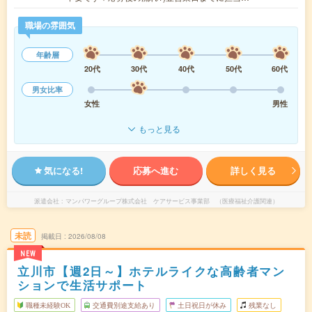
職場の雰囲気
年齢層
20代
30代
40代
50代
60代
男女比率
女性
男性
もっと見る
気になる!
応募へ進む
詳しく見る
派遣会社
マンパワーグループ株式会社 ケアサービス事業部 （医療福祉介護関連）
未読
掲載日
2026/08/08
NEW
立川市【週2日～】ホテルライクな高齢者マン
ションで生活サポート
職種未経験OK
交通費別途支給あり
土日祝日が休み
残業なし