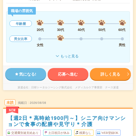
職場の雰囲気
年齢層
20代
30代
40代
50代
60代
男女比率
女性
男性
もっと見る
気になる!
応募へ進む
詳しく見る
派遣会社
日研トータルソーシング株式会社 メディカルケア事業部 ナース派遣
未読
掲載日
2026/08/08
NEW
【週2日＊高時給1900円～】シニア向けマンシ
ョンで食事の配膳や見守り＊介護
交通費別途支給あり
土日祝日が休み
残業なし
WEB登録OK