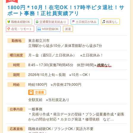
1800円＊10月！在宅OK！17時半ピタ退社！サ
ポート事務！正社員実績アリ
職種未経験OK
交通費別途支給あり
土日祝日が休み
残業なし
在宅・リモート
WEB登録OK
派遣
東京都立川市
勤務地
立飛駅から徒歩10分／泉体育館駅から徒歩7分
月～金（週5日／土日祝休み） ※土日祝休み！
曜日頻度
8:45～17:30(実働7時間45分 休憩1時間)※
残業なし
時間
2026年10月上旬～長期 ※10月～OK！
期間
時給1800円 ※月収例 279,000円
時給
交通費
全額支給 ※当社規定あり
一般事務
仕事内容
＊見積り作成＊発注データの登録＊プラン提案書作成＊顧客
からの問合せ対応＊カタログ発送＊修理依頼 など…
職種未経験OK / ブランクOK / 英語力不要
応募資格