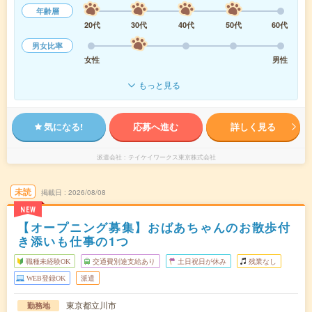
年齢層
20代
30代
40代
50代
60代
男女比率
女性
男性
もっと見る
気になる!
応募へ進む
詳しく見る
派遣会社
テイケイワークス東京株式会社
未読
掲載日
2026/08/08
NEW
【オープニング募集】おばあちゃんのお散歩付
き添いも仕事の1つ
職種未経験OK
交通費別途支給あり
土日祝日が休み
残業なし
WEB登録OK
派遣
東京都立川市
勤務地