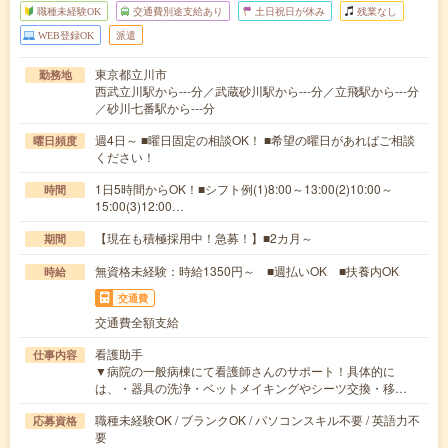
職種未経験OK
交通費別途支給あり
土日祝日が休み
残業なし
WEB登録OK
派遣
東京都立川市
勤務地
西武立川駅から---分／武蔵砂川駅から---分／立飛駅から---分
／砂川七番駅から---分
週4日～ ■曜日固定の相談OK！ ■希望の曜日があればご相談
曜日頻度
ください！
1日5時間からOK！■シフト例(1)8:00～13:00(2)10:00～
時間
15:00(3)12:00…
【現在も積極採用中！急募！】■2カ月～
期間
無資格未経験：時給1350円～ ■週払いOK ■扶養内OK
時給
交通費
交通費全額支給
看護助手
仕事内容
▼病院の一般病棟にて看護師さんのサポート！具体的に
は、・器具の洗浄・ベットメイキングやシーツ交換・移…
職種未経験OK / ブランクOK / パソコンスキル不要 / 英語力不
応募資格
要