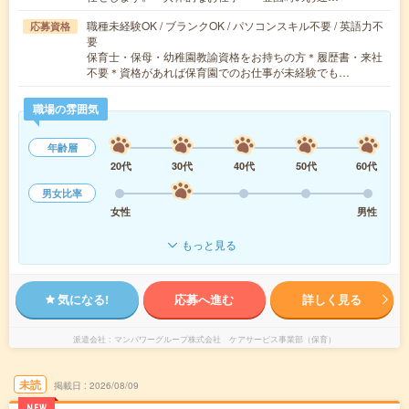
職種未経験OK / ブランクOK / パソコンスキル不要 / 英語力不
応募資格
要
保育士・保母・幼稚園教諭資格をお持ちの方＊履歴書・来社
不要＊資格があれば保育園でのお仕事が未経験でも…
職場の雰囲気
年齢層
20代
30代
40代
50代
60代
男女比率
女性
男性
もっと見る
気になる!
応募へ進む
詳しく見る
派遣会社
マンパワーグループ株式会社 ケアサービス事業部（保育）
未読
掲載日
2026/08/09
NEW