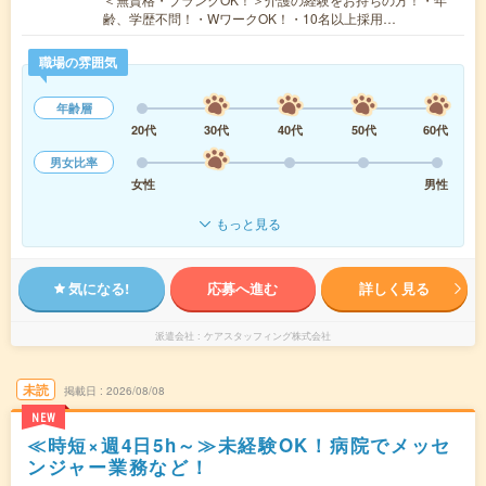
齢、学歴不問！・WワークOK！・10名以上採用…
職場の雰囲気
年齢層
20代
30代
40代
50代
60代
男女比率
女性
男性
もっと見る
気になる!
応募へ進む
詳しく見る
派遣会社
ケアスタッフィング株式会社
未読
掲載日
2026/08/08
NEW
≪時短×週4日5h～≫未経験OK！病院でメッセ
ンジャー業務など！