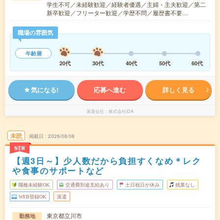
学生不可／未経験歓迎／経験者優遇／主婦・主夫歓迎／第二
新卒歓迎／フリーター歓迎／学歴不問／履歴書不要…
職場の雰囲気
年齢層
20代
30代
40代
50代
60代
気になる!
応募へ進む
詳しく見る
派遣会社
株式会社iDA
未読
掲載日
2026/08/08
NEW
【週3日～】少人数だから負担すくなめ＊レク
や食事のサポートなど
職種未経験OK
交通費別途支給あり
土日祝日が休み
残業なし
WEB登録OK
派遣
東京都立川市
勤務地